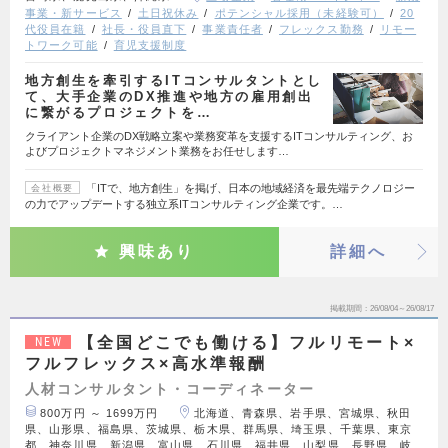
事業・新サービス
土日祝休み
ポテンシャル採用（未経験可）
20
代役員在籍
社長・役員直下
事業責任者
フレックス勤務
リモー
トワーク可能
育児支援制度
地方創生を牽引するITコンサルタントとし
て、大手企業のDX推進や地方の雇用創出
に繋がるプロジェクトを…
クライアント企業のDX戦略立案や業務変革を支援するITコンサルティング、お
よびプロジェクトマネジメント業務をお任せします…
「ITで、地方創生」を掲げ、日本の地域経済を最先端テクノロジー
会社概要
の力でアップデートする独立系ITコンサルティング企業です。…
興味あり
詳細へ
掲載期間
26/08/04～26/08/17
【全国どこでも働ける】フルリモート×
NEW
フルフレックス×高水準報酬
人材コンサルタント・コーディネーター
800万円 ～ 1699万円
北海道、青森県、岩手県、宮城県、秋田
県、山形県、福島県、茨城県、栃木県、群馬県、埼玉県、千葉県、東京
都、神奈川県、新潟県、富山県、石川県、福井県、山梨県、長野県、岐