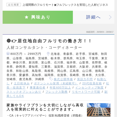
上場間際のフルリモート✖️フルフレックスを実現した人材ビジネス
会社概要
興味あり
詳細へ
掲載期間
26/08/04～26/08/17
🔴👉居住地自由フルリモの働き方！！
人材コンサルタント・コーディネーター
800万円 ～ 2999万円
北海道、青森県、岩手県、宮城県、秋田
県、山形県、福島県、茨城県、栃木県、群馬県、埼玉県、千葉県、東京
都、神奈川県、新潟県、富山県、石川県、福井県、山梨県、長野県、岐
阜県、静岡県、愛知県、三重県、滋賀県、京都府、大阪府、兵庫県、奈
良県、和歌山県、鳥取県、島根県、岡山県、広島県、山口県、徳島県、
香川県、愛媛県、高知県、福岡県、佐賀県、長崎県、熊本県、大分県、
宮崎県、鹿児島県、沖縄県
株式公開準備
英語力不問
転勤な
し
土日祝休み
ポテンシャル採用（未経験可）
20代役員在籍
社
長・役員直下
事業責任者
年収600万以上
インセンティブ制度
ストックオプションあり
フレックス勤務
リモートワーク可能
副
業してもOK
家族やライフプランを大切にしながら高収
入を現実的に叶えることができます。
・CA（キャリアアドバイザー） 役割 転職希望者（求職者）