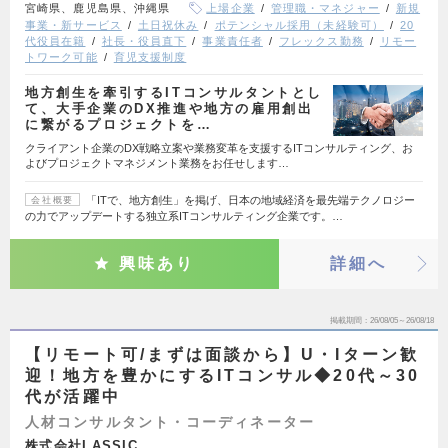
宮崎県、鹿児島県、沖縄県
上場企業
管理職・マネジャー
新規
事業・新サービス
土日祝休み
ポテンシャル採用（未経験可）
20
代役員在籍
社長・役員直下
事業責任者
フレックス勤務
リモー
トワーク可能
育児支援制度
地方創生を牽引するITコンサルタントとし
て、大手企業のDX推進や地方の雇用創出
に繋がるプロジェクトを…
クライアント企業のDX戦略立案や業務変革を支援するITコンサルティング、お
よびプロジェクトマネジメント業務をお任せします…
「ITで、地方創生」を掲げ、日本の地域経済を最先端テクノロジー
会社概要
の力でアップデートする独立系ITコンサルティング企業です。…
興味あり
詳細へ
掲載期間
26/08/05～26/08/18
【リモート可/まずは面談から】U・Iターン歓
迎！地方を豊かにするITコンサル◆20代～30
代が活躍中
人材コンサルタント・コーディネーター
株式会社LASSIC