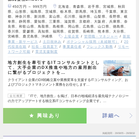
450万円 ～ 999万円
北海道、青森県、岩手県、宮城県、秋田
県、山形県、福島県、茨城県、栃木県、群馬県、埼玉県、千葉県、東京
都、神奈川県、新潟県、富山県、石川県、福井県、山梨県、長野県、岐
阜県、静岡県、愛知県、三重県、滋賀県、京都府、大阪府、兵庫県、奈
良県、和歌山県、鳥取県、島根県、岡山県、広島県、山口県、徳島県、
香川県、愛媛県、高知県、福岡県、佐賀県、長崎県、熊本県、大分県、
宮崎県、鹿児島県、沖縄県
上場企業
管理職・マネジャー
新規
事業・新サービス
土日祝休み
ポテンシャル採用（未経験可）
20
代役員在籍
社長・役員直下
事業責任者
フレックス勤務
リモー
トワーク可能
育児支援制度
地方創生を牽引するITコンサルタントとし
て、大手企業のDX推進や地方の雇用創出
に繋がるプロジェクトを…
クライアント企業のDX戦略立案や業務変革を支援するITコンサルティング、お
よびプロジェクトマネジメント業務をお任せします…
「ITで、地方創生」を掲げ、日本の地域経済を最先端テクノロジー
会社概要
の力でアップデートする独立系ITコンサルティング企業です。…
興味あり
詳細へ
掲載期間
26/08/05～26/08/18