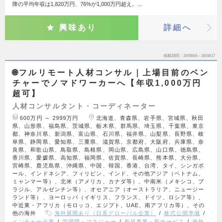
降の平均年収は1,820万円、76%が1,000万円超え。…
興味あり
詳細へ
掲載期間
26/08/04～26/08/17
🌐フルリモート人材コンサル｜上場目前のベン
チャーでノマドワーカーへ【年収1,000万円
超可】
人材コンサルタント・コーディネーター
600万円 ～ 2999万円
北海道、青森県、岩手県、宮城県、秋田
県、山形県、福島県、茨城県、栃木県、群馬県、埼玉県、千葉県、東京
都、神奈川県、新潟県、富山県、石川県、福井県、山梨県、長野県、岐
阜県、静岡県、愛知県、三重県、滋賀県、京都府、大阪府、兵庫県、奈
良県、和歌山県、鳥取県、島根県、岡山県、広島県、山口県、徳島県、
香川県、愛媛県、高知県、福岡県、佐賀県、長崎県、熊本県、大分県、
宮崎県、鹿児島県、沖縄県、中国、韓国、香港、台湾、タイ、シンガポ
ール、インドネシア、フィリピン、インド、その他アジア（ベトナム、
ミャンマー等）、北米（アメリカ、カナダ等）、中南米（メキシコ、ブ
ラジル、アルゼンチン等）、オセアニア（オーストラリア、ニュージー
ランド等）、ヨーロッパ（イギリス、フランス、ドイツ、ロシア等）、
中近東・アフリカ（モロッコ、エジプト、UAE、南アフリカ等）、その
他の海外
海外展開あり（日系グローバル企業）
株式公開準備
ベンチャー企業
管理職・マネジャー
新規事業・新サービス
海外