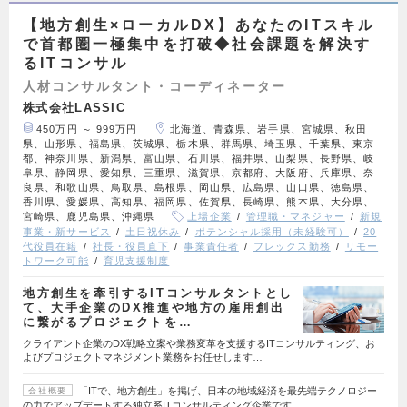
【地方創生×ローカルDX】あなたのITスキル
で首都圏一極集中を打破◆社会課題を解決す
るITコンサル
人材コンサルタント・コーディネーター
株式会社LASSIC
450万円 ～ 999万円
北海道、青森県、岩手県、宮城県、秋田
県、山形県、福島県、茨城県、栃木県、群馬県、埼玉県、千葉県、東京
都、神奈川県、新潟県、富山県、石川県、福井県、山梨県、長野県、岐
阜県、静岡県、愛知県、三重県、滋賀県、京都府、大阪府、兵庫県、奈
良県、和歌山県、鳥取県、島根県、岡山県、広島県、山口県、徳島県、
香川県、愛媛県、高知県、福岡県、佐賀県、長崎県、熊本県、大分県、
宮崎県、鹿児島県、沖縄県
上場企業
管理職・マネジャー
新規
事業・新サービス
土日祝休み
ポテンシャル採用（未経験可）
20
代役員在籍
社長・役員直下
事業責任者
フレックス勤務
リモー
トワーク可能
育児支援制度
地方創生を牽引するITコンサルタントとし
て、大手企業のDX推進や地方の雇用創出
に繋がるプロジェクトを…
クライアント企業のDX戦略立案や業務変革を支援するITコンサルティング、お
よびプロジェクトマネジメント業務をお任せします…
「ITで、地方創生」を掲げ、日本の地域経済を最先端テクノロジー
会社概要
の力でアップデートする独立系ITコンサルティング企業です。…