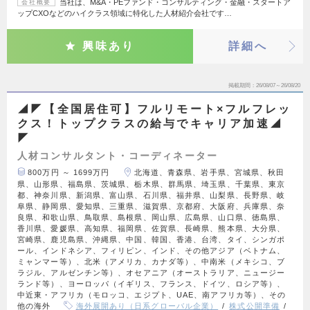
当社は、M&A・PEファンド・コンサルティング・金融・スタートア
会社概要
ップCXOなどのハイクラス領域に特化した人材紹介会社です…
興味あり
詳細へ
掲載期間
26/08/07～26/08/20
◢◤【全国居住可】フルリモート×フルフレッ
クス！トップクラスの給与でキャリア加速◢
◤
人材コンサルタント・コーディネーター
800万円 ～ 1699万円
北海道、青森県、岩手県、宮城県、秋田
県、山形県、福島県、茨城県、栃木県、群馬県、埼玉県、千葉県、東京
都、神奈川県、新潟県、富山県、石川県、福井県、山梨県、長野県、岐
阜県、静岡県、愛知県、三重県、滋賀県、京都府、大阪府、兵庫県、奈
良県、和歌山県、鳥取県、島根県、岡山県、広島県、山口県、徳島県、
香川県、愛媛県、高知県、福岡県、佐賀県、長崎県、熊本県、大分県、
宮崎県、鹿児島県、沖縄県、中国、韓国、香港、台湾、タイ、シンガポ
ール、インドネシア、フィリピン、インド、その他アジア（ベトナム、
ミャンマー等）、北米（アメリカ、カナダ等）、中南米（メキシコ、ブ
ラジル、アルゼンチン等）、オセアニア（オーストラリア、ニュージー
ランド等）、ヨーロッパ（イギリス、フランス、ドイツ、ロシア等）、
中近東・アフリカ（モロッコ、エジプト、UAE、南アフリカ等）、その
他の海外
海外展開あり（日系グローバル企業）
株式公開準備