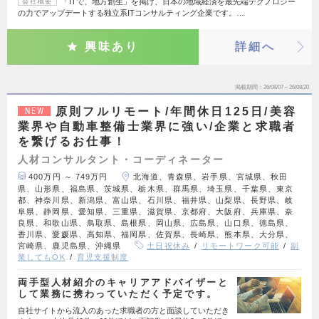
「ITで、地方創生」を掲げ、日本の地域経済を最先端テクノロジー
会社概要
の力でアップデートする独立系ITコンサルティング企業です。…
興味あり
詳細へ
掲載期間
26/08/07～26/08/20
原則フルリモート/年間休日125日/美容
NEW
業界や自動車整備士業界に強い/企業と求職者
を繋げるお仕事！
人材コンサルタント・コーディネーター
400万円 ～ 749万円
北海道、青森県、岩手県、宮城県、秋田
県、山形県、福島県、茨城県、栃木県、群馬県、埼玉県、千葉県、東京
都、神奈川県、新潟県、富山県、石川県、福井県、山梨県、長野県、岐
阜県、静岡県、愛知県、三重県、滋賀県、京都府、大阪府、兵庫県、奈
良県、和歌山県、鳥取県、島根県、岡山県、広島県、山口県、徳島県、
香川県、愛媛県、高知県、福岡県、佐賀県、長崎県、熊本県、大分県、
宮崎県、鹿児島県、沖縄県
土日祝休み
リモートワーク可能
副
業してもOK
育児支援制度
両手型人材紹介のキャリアアドバイザーと
して業務に携わっていただく予定です。
自社サイトから流入のあった求職者の方と面談していただき