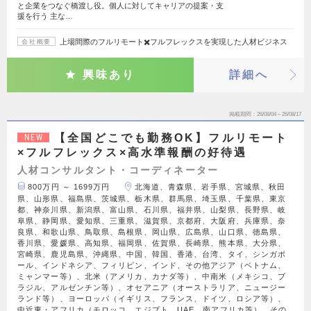
と企業をつなぐ橋渡し役。個人に対してキャリアの提案・支
援を行う 主な…
上場間際のフルリモート✖️フルフレックスを実現した人材ビジネス
会社概要
興味あり
詳細へ
掲載期間
26/08/04～26/08/17
【全国どこでも勤務OK】フルリモート
NEW
×フルフレックス×高水準報酬の好待遇
人材コンサルタント・コーディネーター
800万円 ～ 1699万円
北海道、青森県、岩手県、宮城県、秋田
県、山形県、福島県、茨城県、栃木県、群馬県、埼玉県、千葉県、東京
都、神奈川県、新潟県、富山県、石川県、福井県、山梨県、長野県、岐
阜県、静岡県、愛知県、三重県、滋賀県、京都府、大阪府、兵庫県、奈
良県、和歌山県、鳥取県、島根県、岡山県、広島県、山口県、徳島県、
香川県、愛媛県、高知県、福岡県、佐賀県、長崎県、熊本県、大分県、
宮崎県、鹿児島県、沖縄県、中国、韓国、香港、台湾、タイ、シンガポ
ール、インドネシア、フィリピン、インド、その他アジア（ベトナム、
ミャンマー等）、北米（アメリカ、カナダ等）、中南米（メキシコ、ブ
ラジル、アルゼンチン等）、オセアニア（オーストラリア、ニュージー
ランド等）、ヨーロッパ（イギリス、フランス、ドイツ、ロシア等）、
中近東・アフリカ（モロッコ、エジプト、UAE、南アフリカ等）、その