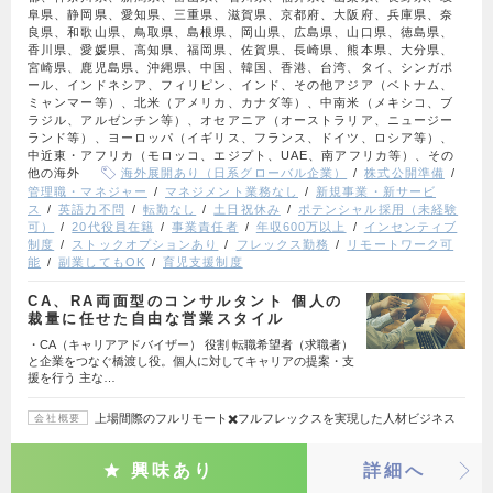
阜県、静岡県、愛知県、三重県、滋賀県、京都府、大阪府、兵庫県、奈
良県、和歌山県、鳥取県、島根県、岡山県、広島県、山口県、徳島県、
香川県、愛媛県、高知県、福岡県、佐賀県、長崎県、熊本県、大分県、
宮崎県、鹿児島県、沖縄県、中国、韓国、香港、台湾、タイ、シンガポ
ール、インドネシア、フィリピン、インド、その他アジア（ベトナム、
ミャンマー等）、北米（アメリカ、カナダ等）、中南米（メキシコ、ブ
ラジル、アルゼンチン等）、オセアニア（オーストラリア、ニュージー
ランド等）、ヨーロッパ（イギリス、フランス、ドイツ、ロシア等）、
中近東・アフリカ（モロッコ、エジプト、UAE、南アフリカ等）、その
他の海外
海外展開あり（日系グローバル企業）
株式公開準備
管理職・マネジャー
マネジメント業務なし
新規事業・新サービ
ス
英語力不問
転勤なし
土日祝休み
ポテンシャル採用（未経験
可）
20代役員在籍
事業責任者
年収600万以上
インセンティブ
制度
ストックオプションあり
フレックス勤務
リモートワーク可
能
副業してもOK
育児支援制度
CA、RA両面型のコンサルタント 個人の
裁量に任せた自由な営業スタイル
・CA（キャリアアドバイザー） 役割 転職希望者（求職者）
と企業をつなぐ橋渡し役。個人に対してキャリアの提案・支
援を行う 主な…
上場間際のフルリモート✖️フルフレックスを実現した人材ビジネス
会社概要
興味あり
詳細へ