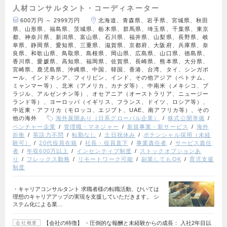
人材コンサルタント・コーディネーター
600万円 ～ 2999万円
北海道、青森県、岩手県、宮城県、秋田
県、山形県、福島県、茨城県、栃木県、群馬県、埼玉県、千葉県、東京
都、神奈川県、新潟県、富山県、石川県、福井県、山梨県、長野県、岐
阜県、静岡県、愛知県、三重県、滋賀県、京都府、大阪府、兵庫県、奈
良県、和歌山県、鳥取県、島根県、岡山県、広島県、山口県、徳島県、
香川県、愛媛県、高知県、福岡県、佐賀県、長崎県、熊本県、大分県、
宮崎県、鹿児島県、沖縄県、中国、韓国、香港、台湾、タイ、シンガポ
ール、インドネシア、フィリピン、インド、その他アジア（ベトナム、
ミャンマー等）、北米（アメリカ、カナダ等）、中南米（メキシコ、ブ
ラジル、アルゼンチン等）、オセアニア（オーストラリア、ニュージー
ランド等）、ヨーロッパ（イギリス、フランス、ドイツ、ロシア等）、
中近東・アフリカ（モロッコ、エジプト、UAE、南アフリカ等）、その
他の海外
海外展開あり（日系グローバル企業）
株式公開準備
ベンチャー企業
管理職・マネジャー
新規事業・新サービス
海外
折衝
英語力不問
転勤なし
土日祝休み
ポテンシャル採用（未経
験可）
20代役員在籍
社長・役員直下
事業責任者
サービス責任
者
年収600万以上
インセンティブ制度
ストックオプションあ
り
フレックス勤務
リモートワーク可能
副業してもOK
育児支援
制度
・キャリアコンサルタント 求職者様の転職活動、ひいては
理想のキャリアアップの実現を支援していただきます。 シ
ステム化による業…
【会社の特徴】 ・圧倒的な報酬と未経験からの成長： 入社2年目以
会社概要