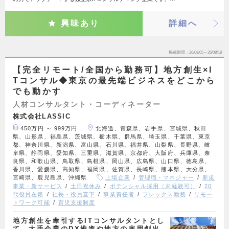
興味あり
詳細へ
掲載期間
26/08/05～26/08/18
【完全リモート/全国から勤務可】地方創生×I
Tコンサル◆東京の最先端ビジネスをどこから
でも動かす
人材コンサルタント・コーディネーター
株式会社LASSIC
450万円 ～ 999万円
北海道、青森県、岩手県、宮城県、秋田
県、山形県、福島県、茨城県、栃木県、群馬県、埼玉県、千葉県、東京
都、神奈川県、新潟県、富山県、石川県、福井県、山梨県、長野県、岐
阜県、静岡県、愛知県、三重県、滋賀県、京都府、大阪府、兵庫県、奈
良県、和歌山県、鳥取県、島根県、岡山県、広島県、山口県、徳島県、
香川県、愛媛県、高知県、福岡県、佐賀県、長崎県、熊本県、大分県、
宮崎県、鹿児島県、沖縄県
上場企業
管理職・マネジャー
新規
事業・新サービス
土日祝休み
ポテンシャル採用（未経験可）
20
代役員在籍
社長・役員直下
事業責任者
フレックス勤務
リモー
トワーク可能
育児支援制度
地方創生を牽引するITコンサルタントとし
て、大手企業のDX推進や地方の雇用創出