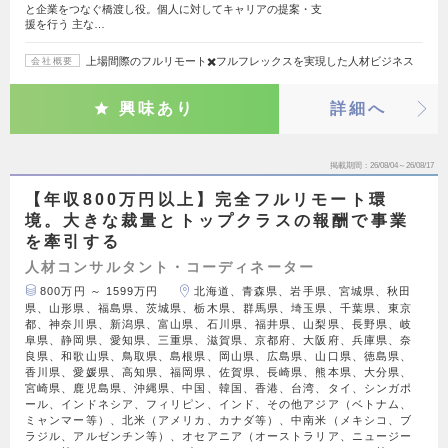
と企業をつなぐ橋渡し役。個人に対してキャリアの提案・支
援を行う 主な…
上場間際のフルリモート✖️フルフレックスを実現した人材ビジネス
会社概要
興味あり
詳細へ
掲載期間
26/08/04～26/08/17
【年収800万円以上】完全フルリモート環
境。大きな裁量とトップクラスの報酬で事業
を牽引する
人材コンサルタント・コーディネーター
800万円 ～ 1599万円
北海道、青森県、岩手県、宮城県、秋田
県、山形県、福島県、茨城県、栃木県、群馬県、埼玉県、千葉県、東京
都、神奈川県、新潟県、富山県、石川県、福井県、山梨県、長野県、岐
阜県、静岡県、愛知県、三重県、滋賀県、京都府、大阪府、兵庫県、奈
良県、和歌山県、鳥取県、島根県、岡山県、広島県、山口県、徳島県、
香川県、愛媛県、高知県、福岡県、佐賀県、長崎県、熊本県、大分県、
宮崎県、鹿児島県、沖縄県、中国、韓国、香港、台湾、タイ、シンガポ
ール、インドネシア、フィリピン、インド、その他アジア（ベトナム、
ミャンマー等）、北米（アメリカ、カナダ等）、中南米（メキシコ、ブ
ラジル、アルゼンチン等）、オセアニア（オーストラリア、ニュージー