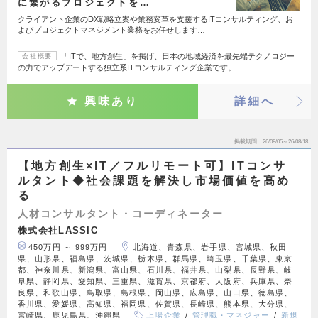
に繋がるプロジェクトを…
クライアント企業のDX戦略立案や業務変革を支援するITコンサルティング、お
よびプロジェクトマネジメント業務をお任せします…
「ITで、地方創生」を掲げ、日本の地域経済を最先端テクノロジー
会社概要
の力でアップデートする独立系ITコンサルティング企業です。…
興味あり
詳細へ
掲載期間
26/08/05～26/08/18
【地方創生×IT／フルリモート可】ITコンサ
ルタント◆社会課題を解決し市場価値を高め
る
人材コンサルタント・コーディネーター
株式会社LASSIC
450万円 ～ 999万円
北海道、青森県、岩手県、宮城県、秋田
県、山形県、福島県、茨城県、栃木県、群馬県、埼玉県、千葉県、東京
都、神奈川県、新潟県、富山県、石川県、福井県、山梨県、長野県、岐
阜県、静岡県、愛知県、三重県、滋賀県、京都府、大阪府、兵庫県、奈
良県、和歌山県、鳥取県、島根県、岡山県、広島県、山口県、徳島県、
香川県、愛媛県、高知県、福岡県、佐賀県、長崎県、熊本県、大分県、
宮崎県、鹿児島県、沖縄県
上場企業
管理職・マネジャー
新規