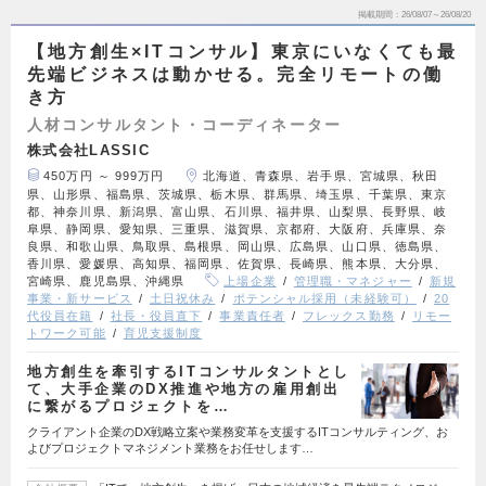
掲載期間
26/08/07～26/08/20
【地方創生×ITコンサル】東京にいなくても最
先端ビジネスは動かせる。完全リモートの働
き方
人材コンサルタント・コーディネーター
株式会社LASSIC
450万円 ～ 999万円
北海道、青森県、岩手県、宮城県、秋田
県、山形県、福島県、茨城県、栃木県、群馬県、埼玉県、千葉県、東京
都、神奈川県、新潟県、富山県、石川県、福井県、山梨県、長野県、岐
阜県、静岡県、愛知県、三重県、滋賀県、京都府、大阪府、兵庫県、奈
良県、和歌山県、鳥取県、島根県、岡山県、広島県、山口県、徳島県、
香川県、愛媛県、高知県、福岡県、佐賀県、長崎県、熊本県、大分県、
宮崎県、鹿児島県、沖縄県
上場企業
管理職・マネジャー
新規
事業・新サービス
土日祝休み
ポテンシャル採用（未経験可）
20
代役員在籍
社長・役員直下
事業責任者
フレックス勤務
リモー
トワーク可能
育児支援制度
地方創生を牽引するITコンサルタントとし
て、大手企業のDX推進や地方の雇用創出
に繋がるプロジェクトを…
クライアント企業のDX戦略立案や業務変革を支援するITコンサルティング、お
よびプロジェクトマネジメント業務をお任せします…