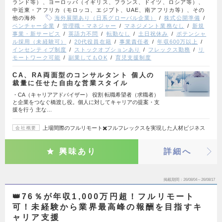
ランド等）、ヨーロッパ（イギリス、フランス、ドイツ、ロシア等）、
中近東・アフリカ（モロッコ、エジプト、UAE、南アフリカ等）、その
他の海外
海外展開あり（日系グローバル企業）
株式公開準備
ベンチャー企業
管理職・マネジャー
マネジメント業務なし
新規
事業・新サービス
英語力不問
転勤なし
土日祝休み
ポテンシャ
ル採用（未経験可）
20代役員在籍
事業責任者
年収600万以上
インセンティブ制度
ストックオプションあり
フレックス勤務
リ
モートワーク可能
副業してもOK
育児支援制度
CA、RA両面型のコンサルタント 個人の
裁量に任せた自由な営業スタイル
・CA（キャリアアドバイザー） 役割 転職希望者（求職者）
と企業をつなぐ橋渡し役。個人に対してキャリアの提案・支
援を行う 主な…
上場間際のフルリモート✖️フルフレックスを実現した人材ビジネス
会社概要
興味あり
詳細へ
掲載期間
26/08/04～26/08/17
👑76％が年収1,000万円超！フルリモート
可！未経験から業界最高峰の報酬を目指すキ
ャリア支援