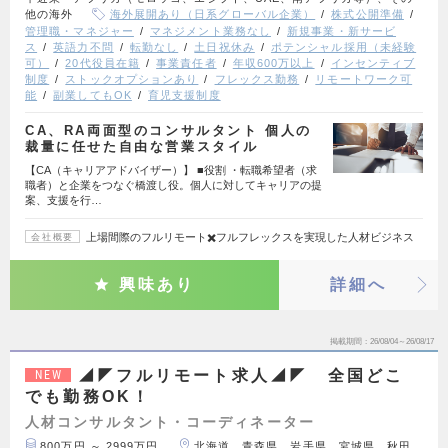
他の海外
海外展開あり（日系グローバル企業）
株式公開準備
管理職・マネジャー
マネジメント業務なし
新規事業・新サービ
ス
英語力不問
転勤なし
土日祝休み
ポテンシャル採用（未経験
可）
20代役員在籍
事業責任者
年収600万以上
インセンティブ
制度
ストックオプションあり
フレックス勤務
リモートワーク可
能
副業してもOK
育児支援制度
CA、RA両面型のコンサルタント 個人の
裁量に任せた自由な営業スタイル
【CA（キャリアアドバイザー）】 ■役割 ・転職希望者（求
職者）と企業をつなぐ橋渡し役。個人に対してキャリアの提
案、支援を行…
上場間際のフルリモート✖️フルフレックスを実現した人材ビジネス
会社概要
興味あり
詳細へ
掲載期間
26/08/04～26/08/17
◢◤フルリモート求人◢◤ 全国どこ
NEW
でも勤務OK！
人材コンサルタント・コーディネーター
800万円 ～ 2999万円
北海道、青森県、岩手県、宮城県、秋田