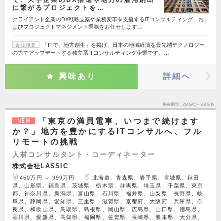
に繋がるプロジェクトを…
クライアント企業のDX戦略立案や業務変革を支援するITコンサルティング、お
よびプロジェクトマネジメント業務をお任せします…
「ITで、地方創生」を掲げ、日本の地域経済を最先端テクノロジー
会社概要
の力でアップデートする独立系ITコンサルティング企業です。…
興味あり
詳細へ
掲載期間
26/08/05～26/08/18
「東京の満員電車、いつまで続けます
NEW
か？」地方を豊かにするITコンサルへ、フル
リモートの挑戦
人材コンサルタント・コーディネーター
株式会社LASSIC
450万円 ～ 999万円
北海道、青森県、岩手県、宮城県、秋田
県、山形県、福島県、茨城県、栃木県、群馬県、埼玉県、千葉県、東京
都、神奈川県、新潟県、富山県、石川県、福井県、山梨県、長野県、岐
阜県、静岡県、愛知県、三重県、滋賀県、京都府、大阪府、兵庫県、奈
良県、和歌山県、鳥取県、島根県、岡山県、広島県、山口県、徳島県、
香川県、愛媛県、高知県、福岡県、佐賀県、長崎県、熊本県、大分県、