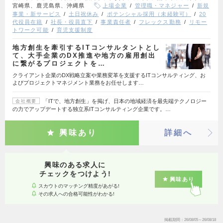
宮崎県、鹿児島県、沖縄県
上場企業
管理職・マネジャー
新規
事業・新サービス
土日祝休み
ポテンシャル採用（未経験可）
20
代役員在籍
社長・役員直下
事業責任者
フレックス勤務
リモー
トワーク可能
育児支援制度
地方創生を牽引するITコンサルタントとし
て、大手企業のDX推進や地方の雇用創出
に繋がるプロジェクトを…
クライアント企業のDX戦略立案や業務変革を支援するITコンサルティング、お
よびプロジェクトマネジメント業務をお任せします…
「ITで、地方創生」を掲げ、日本の地域経済を最先端テクノロジー
会社概要
の力でアップデートする独立系ITコンサルティング企業です。…
興味あり
詳細へ
興味のある求人に
チェックをつけよう!
興味あり
スカウトのマッチング精度があがる!
その求人への合格可能性がわかる!
掲載期間
26/08/05～26/08/18