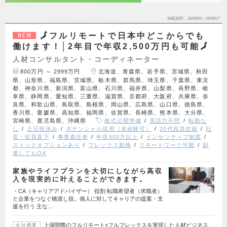
掲載期間
26/08/04～26/08/17
🗾フルリモートで日本中どこからでも
NEW
働けます！│2年目で年収2,500万円も可能🗾
人材コンサルタント・コーディネーター
800万円 ～ 2999万円
北海道、青森県、岩手県、宮城県、秋田
県、山形県、福島県、茨城県、栃木県、群馬県、埼玉県、千葉県、東京
都、神奈川県、新潟県、富山県、石川県、福井県、山梨県、長野県、岐
阜県、静岡県、愛知県、三重県、滋賀県、京都府、大阪府、兵庫県、奈
良県、和歌山県、鳥取県、島根県、岡山県、広島県、山口県、徳島県、
香川県、愛媛県、高知県、福岡県、佐賀県、長崎県、熊本県、大分県、
宮崎県、鹿児島県、沖縄県
株式公開準備
英語力不問
転勤な
し
土日祝休み
ポテンシャル採用（未経験可）
20代役員在籍
社
長・役員直下
事業責任者
年収600万以上
インセンティブ制度
ストックオプションあり
フレックス勤務
リモートワーク可能
副
業してもOK
家族やライフプランを大切にしながら高収
入を現実的に叶えることができます。
・CA（キャリアアドバイザー） 役割 転職希望者（求職者）
と企業をつなぐ橋渡し役。個人に対してキャリアの提案・支
援を行う 主な…
上場間際のフルリモート×フルフレックスを実現した人材ビジネス
会社概要