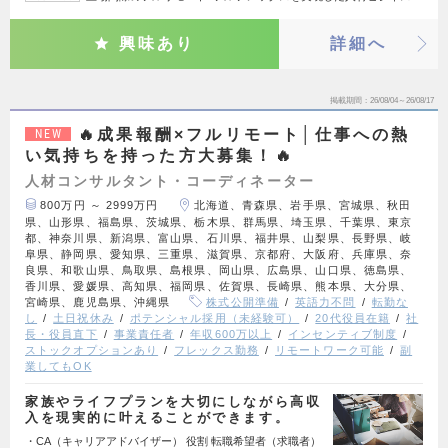
興味あり
詳細へ
掲載期間
26/08/04～26/08/17
🔥成果報酬×フルリモート│仕事への熱
NEW
い気持ちを持った方大募集！🔥
人材コンサルタント・コーディネーター
800万円 ～ 2999万円
北海道、青森県、岩手県、宮城県、秋田
県、山形県、福島県、茨城県、栃木県、群馬県、埼玉県、千葉県、東京
都、神奈川県、新潟県、富山県、石川県、福井県、山梨県、長野県、岐
阜県、静岡県、愛知県、三重県、滋賀県、京都府、大阪府、兵庫県、奈
良県、和歌山県、鳥取県、島根県、岡山県、広島県、山口県、徳島県、
香川県、愛媛県、高知県、福岡県、佐賀県、長崎県、熊本県、大分県、
宮崎県、鹿児島県、沖縄県
株式公開準備
英語力不問
転勤な
し
土日祝休み
ポテンシャル採用（未経験可）
20代役員在籍
社
長・役員直下
事業責任者
年収600万以上
インセンティブ制度
ストックオプションあり
フレックス勤務
リモートワーク可能
副
業してもOK
家族やライフプランを大切にしながら高収
入を現実的に叶えることができます。
・CA（キャリアアドバイザー） 役割 転職希望者（求職者）