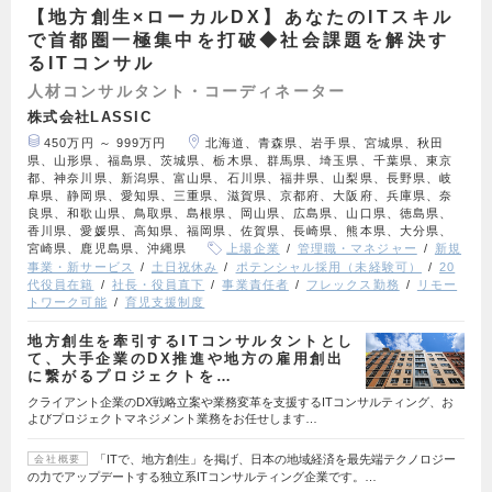
【地方創生×ローカルDX】あなたのITスキル
で首都圏一極集中を打破◆社会課題を解決す
るITコンサル
人材コンサルタント・コーディネーター
株式会社LASSIC
450万円 ～ 999万円
北海道、青森県、岩手県、宮城県、秋田
県、山形県、福島県、茨城県、栃木県、群馬県、埼玉県、千葉県、東京
都、神奈川県、新潟県、富山県、石川県、福井県、山梨県、長野県、岐
阜県、静岡県、愛知県、三重県、滋賀県、京都府、大阪府、兵庫県、奈
良県、和歌山県、鳥取県、島根県、岡山県、広島県、山口県、徳島県、
香川県、愛媛県、高知県、福岡県、佐賀県、長崎県、熊本県、大分県、
宮崎県、鹿児島県、沖縄県
上場企業
管理職・マネジャー
新規
事業・新サービス
土日祝休み
ポテンシャル採用（未経験可）
20
代役員在籍
社長・役員直下
事業責任者
フレックス勤務
リモー
トワーク可能
育児支援制度
地方創生を牽引するITコンサルタントとし
て、大手企業のDX推進や地方の雇用創出
に繋がるプロジェクトを…
クライアント企業のDX戦略立案や業務変革を支援するITコンサルティング、お
よびプロジェクトマネジメント業務をお任せします…
「ITで、地方創生」を掲げ、日本の地域経済を最先端テクノロジー
会社概要
の力でアップデートする独立系ITコンサルティング企業です。…