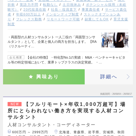
折衝
英語力不問
転勤なし
土日祝休み
ポテンシャル採用（未経
験可）
20代役員在籍
社長・役員直下
事業責任者
サービス責任
者
年収600万以上
インセンティブ制度
ストックオプションあ
り
フレックス勤務
リモートワーク可能
副業してもOK
育児支援
制度
・両面型の人材コンサルタント 一人二役の「両面型コンサ
ルタント」として、企業と個人の両方を担当します。 【RA
（リクルーティ…
【会社の特徴】 ・特化型No.1の実績： M&A・ベンチャーキャピタ
会社概要
ル等の特定領域において、業界トップクラスの決定実績。 ・…
興味あり
詳細へ
掲載期間
26/08/04～26/08/17
【フルリモート×年収1,000万超可】場
NEW
所にとらわれない働き方を実現する人材コン
サルタント
人材コンサルタント・コーディネーター
600万円 ～ 2999万円
北海道、青森県、岩手県、宮城県、秋田