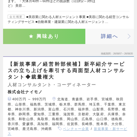
ます。 ・大体月40件～60件ほどの面談数（1日約2～3件ほ
ど） 美容…
■美容業に関わる人材エージェント事業 ■美容に関わる経営コンサル
会社概要
ティングサービス ■自動車業・建築業に関わる人材エージェント…
興味あり
詳細へ
掲載期間
26/08/07～26/08/20
【新規事業／経営幹部候補】新卒紹介サービ
スの立ち上げを牽引する両面型人材コンサル
タント◆裁量権大
人材コンサルタント・コーディネーター
株式会社ナイモノ
400万円 ～ 999万円
北海道、青森県、岩手県、宮城県、秋田
県、山形県、福島県、茨城県、栃木県、群馬県、埼玉県、千葉県、東京
都、神奈川県、新潟県、富山県、石川県、福井県、山梨県、長野県、岐
阜県、静岡県、愛知県、三重県、滋賀県、京都府、大阪府、兵庫県、奈
良県、和歌山県、鳥取県、島根県、岡山県、広島県、山口県、徳島県、
香川県、愛媛県、高知県、福岡県、佐賀県、長崎県、熊本県、大分県、
宮崎県、鹿児島県、沖縄県
ベンチャー企業
新規事業・新サービ
ス