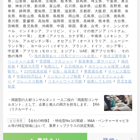
県、山形県、福島県、茨城県、栃木県、群馬県、埼玉県、千葉県、東京
都、神奈川県、新潟県、富山県、石川県、福井県、山梨県、長野県、岐
阜県、静岡県、愛知県、三重県、滋賀県、京都府、大阪府、兵庫県、奈
良県、和歌山県、鳥取県、島根県、岡山県、広島県、山口県、徳島県、
香川県、愛媛県、高知県、福岡県、佐賀県、長崎県、熊本県、大分県、
宮崎県、鹿児島県、沖縄県、中国、韓国、香港、台湾、タイ、シンガポ
ール、インドネシア、フィリピン、インド、その他アジア（ベトナム、
ミャンマー等）、北米（アメリカ、カナダ等）、中南米（メキシコ、ブ
ラジル、アルゼンチン等）、オセアニア（オーストラリア、ニュージー
ランド等）、ヨーロッパ（イギリス、フランス、ドイツ、ロシア等）、
中近東・アフリカ（モロッコ、エジプト、UAE、南アフリカ等）、その
他の海外
海外展開あり（日系グローバル企業）
株式公開準備
ベンチャー企業
管理職・マネジャー
新規事業・新サービス
海外
折衝
英語力不問
転勤なし
土日祝休み
ポテンシャル採用（未経
験可）
20代役員在籍
社長・役員直下
事業責任者
サービス責任
者
年収600万以上
インセンティブ制度
ストックオプションあ
り
フレックス勤務
リモートワーク可能
副業してもOK
育児支援
制度
・両面型の人材コンサルタント 一人二役の「両面型コンサ
ルタント」として、企業と個人の両方を担当します。 【RA
（リクルーティ…
【会社の特徴】 ・特化型No.1の実績： M&A・ベンチャーキャピタ
会社概要
ル等の特定領域において、業界トップクラスの決定実績。 ・…