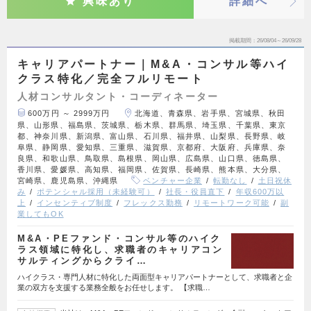
興味あり
詳細へ
掲載期間
26/08/04～26/09/28
キャリアパートナー｜M&A・コンサル等ハイ
クラス特化／完全フルリモート
人材コンサルタント・コーディネーター
600万円 ～ 2999万円
北海道、青森県、岩手県、宮城県、秋田
県、山形県、福島県、茨城県、栃木県、群馬県、埼玉県、千葉県、東京
都、神奈川県、新潟県、富山県、石川県、福井県、山梨県、長野県、岐
阜県、静岡県、愛知県、三重県、滋賀県、京都府、大阪府、兵庫県、奈
良県、和歌山県、鳥取県、島根県、岡山県、広島県、山口県、徳島県、
香川県、愛媛県、高知県、福岡県、佐賀県、長崎県、熊本県、大分県、
宮崎県、鹿児島県、沖縄県
ベンチャー企業
転勤なし
土日祝休
み
ポテンシャル採用（未経験可）
社長・役員直下
年収600万以
上
インセンティブ制度
フレックス勤務
リモートワーク可能
副
業してもOK
M&A・PEファンド・コンサル等のハイク
ラス領域に特化し、求職者のキャリアコン
サルティングからクライ…
ハイクラス・専門人材に特化した両面型キャリアパートナーとして、求職者と企
業の双方を支援する業務全般をお任せします。 【求職…