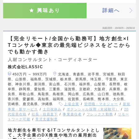
興味あり
詳細へ
掲載期間
26/08/05～26/08/18
【完全リモート/全国から勤務可】地方創生×I
Tコンサル◆東京の最先端ビジネスをどこから
でも動かす働き
人材コンサルタント・コーディネーター
株式会社LASSIC
450万円 ～ 999万円
北海道、青森県、岩手県、宮城県、秋田
県、山形県、福島県、茨城県、栃木県、群馬県、埼玉県、千葉県、東京
都、神奈川県、新潟県、富山県、石川県、福井県、山梨県、長野県、岐
阜県、静岡県、愛知県、三重県、滋賀県、京都府、大阪府、兵庫県、奈
良県、和歌山県、鳥取県、島根県、岡山県、広島県、山口県、徳島県、
香川県、愛媛県、高知県、福岡県、佐賀県、長崎県、熊本県、大分県、
宮崎県、鹿児島県、沖縄県
上場企業
管理職・マネジャー
新規
事業・新サービス
土日祝休み
ポテンシャル採用（未経験可）
20
代役員在籍
社長・役員直下
事業責任者
フレックス勤務
リモー
トワーク可能
育児支援制度
地方創生を牽引するITコンサルタントとし
て、大手企業のDX推進や地方の雇用創出