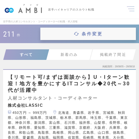
若手ハイキャリアのスカウト転職
岩手県の人材コンサルタント・コーディネーターの転職・求人情報
211
条件変更
件
すべて
新着のみ
掲載終了間近
掲載期間
26/08/05～26/08/18
【リモート可/まずは面談から】U・Iターン歓
迎！地方を豊かにするITコンサル◆20代～30
代が活躍中
人材コンサルタント・コーディネーター
株式会社LASSIC
450万円 ～ 999万円
北海道、青森県、岩手県、宮城県、秋田
県、山形県、福島県、茨城県、栃木県、群馬県、埼玉県、千葉県、東京
都、神奈川県、新潟県、富山県、石川県、福井県、山梨県、長野県、岐
阜県、静岡県、愛知県、三重県、滋賀県、京都府、大阪府、兵庫県、奈
良県、和歌山県、鳥取県、島根県、岡山県、広島県、山口県、徳島県、
香川県、愛媛県、高知県、福岡県、佐賀県、長崎県、熊本県、大分県、