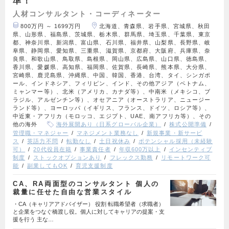
準！
人材コンサルタント・コーディネーター
800万円 ～ 1699万円
北海道、青森県、岩手県、宮城県、秋田
県、山形県、福島県、茨城県、栃木県、群馬県、埼玉県、千葉県、東京
都、神奈川県、新潟県、富山県、石川県、福井県、山梨県、長野県、岐
阜県、静岡県、愛知県、三重県、滋賀県、京都府、大阪府、兵庫県、奈
良県、和歌山県、鳥取県、島根県、岡山県、広島県、山口県、徳島県、
香川県、愛媛県、高知県、福岡県、佐賀県、長崎県、熊本県、大分県、
宮崎県、鹿児島県、沖縄県、中国、韓国、香港、台湾、タイ、シンガポ
ール、インドネシア、フィリピン、インド、その他アジア（ベトナム、
ミャンマー等）、北米（アメリカ、カナダ等）、中南米（メキシコ、ブ
ラジル、アルゼンチン等）、オセアニア（オーストラリア、ニュージー
ランド等）、ヨーロッパ（イギリス、フランス、ドイツ、ロシア等）、
中近東・アフリカ（モロッコ、エジプト、UAE、南アフリカ等）、その
他の海外
海外展開あり（日系グローバル企業）
株式公開準備
管理職・マネジャー
マネジメント業務なし
新規事業・新サービ
ス
英語力不問
転勤なし
土日祝休み
ポテンシャル採用（未経験
可）
20代役員在籍
事業責任者
年収600万以上
インセンティブ
制度
ストックオプションあり
フレックス勤務
リモートワーク可
能
副業してもOK
育児支援制度
CA、RA両面型のコンサルタント 個人の
裁量に任せた自由な営業スタイル
・CA（キャリアアドバイザー） 役割 転職希望者（求職者）
と企業をつなぐ橋渡し役。個人に対してキャリアの提案・支
援を行う 主な…