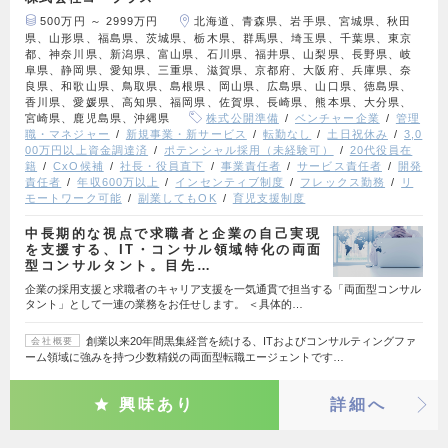
500万円 ～ 2999万円
北海道、青森県、岩手県、宮城県、秋田
県、山形県、福島県、茨城県、栃木県、群馬県、埼玉県、千葉県、東京
都、神奈川県、新潟県、富山県、石川県、福井県、山梨県、長野県、岐
阜県、静岡県、愛知県、三重県、滋賀県、京都府、大阪府、兵庫県、奈
良県、和歌山県、鳥取県、島根県、岡山県、広島県、山口県、徳島県、
香川県、愛媛県、高知県、福岡県、佐賀県、長崎県、熊本県、大分県、
宮崎県、鹿児島県、沖縄県
株式公開準備
ベンチャー企業
管理
職・マネジャー
新規事業・新サービス
転勤なし
土日祝休み
3,0
00万円以上資金調達済
ポテンシャル採用（未経験可）
20代役員在
籍
CxO候補
社長・役員直下
事業責任者
サービス責任者
開発
責任者
年収600万以上
インセンティブ制度
フレックス勤務
リ
モートワーク可能
副業してもOK
育児支援制度
中長期的な視点で求職者と企業の自己実現
を支援する、IT・コンサル領域特化の両面
型コンサルタント。目先…
企業の採用支援と求職者のキャリア支援を一気通貫で担当する「両面型コンサル
タント」として一連の業務をお任せします。 ＜具体的…
創業以来20年間黒集経営を続ける、ITおよびコンサルティングファ
会社概要
ーム領域に強みを持つ少数精鋭の両面型転職エージェントです…
興味あり
詳細へ