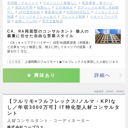
管理職・マネジャー
マネジメント業務なし
新規事業・新サービ
ス
英語力不問
転勤なし
土日祝休み
ポテンシャル採用（未経験
可）
20代役員在籍
事業責任者
年収600万以上
インセンティブ
制度
ストックオプションあり
フレックス勤務
リモートワーク可
能
副業してもOK
育児支援制度
CA、RA両面型のコンサルタント 個人の
裁量に任せた自由な営業スタイル
・CA（キャリアアドバイザー） 役割 転職希望者（求職者）
と企業をつなぐ橋渡し役。個人に対してキャリアの提案・支
援を行う 主な…
上場間際のフルリモート✖️フルフレックスを実現した人材ビジネス
会社概要
興味あり
詳細へ
掲載期間
26/08/07～26/08/20
【フルリモ×フルフレックス/ノルマ・KPIな
し／年収3000万可】IT特化型人材コンサルタ
ント
人材コンサルタント・コーディネーター
株式会社コープラス