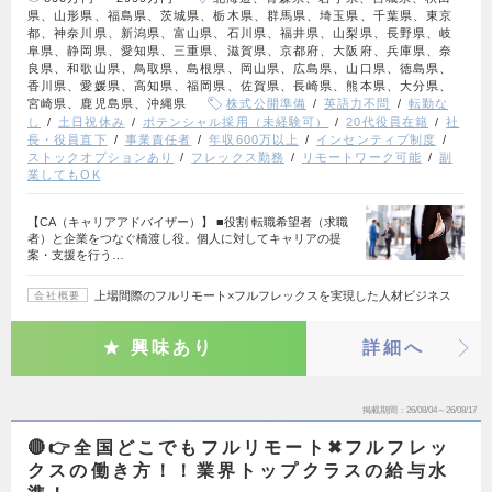
県、山形県、福島県、茨城県、栃木県、群馬県、埼玉県、千葉県、東京
都、神奈川県、新潟県、富山県、石川県、福井県、山梨県、長野県、岐
阜県、静岡県、愛知県、三重県、滋賀県、京都府、大阪府、兵庫県、奈
良県、和歌山県、鳥取県、島根県、岡山県、広島県、山口県、徳島県、
香川県、愛媛県、高知県、福岡県、佐賀県、長崎県、熊本県、大分県、
宮崎県、鹿児島県、沖縄県
株式公開準備
英語力不問
転勤な
し
土日祝休み
ポテンシャル採用（未経験可）
20代役員在籍
社
長・役員直下
事業責任者
年収600万以上
インセンティブ制度
ストックオプションあり
フレックス勤務
リモートワーク可能
副
業してもOK
【CA（キャリアアドバイザー）】 ■役割 転職希望者（求職
者）と企業をつなぐ橋渡し役。個人に対してキャリアの提
案・支援を行う…
上場間際のフルリモート×フルフレックスを実現した人材ビジネス
会社概要
興味あり
詳細へ
掲載期間
26/08/04～26/08/17
🔴👉全国どこでもフルリモート✖︎フルフレッ
クスの働き方！！業界トップクラスの給与水