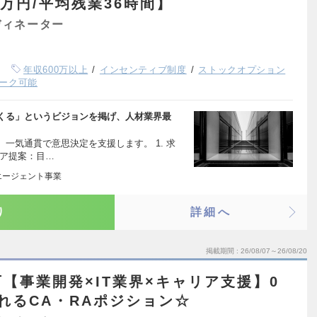
8万円/平均残業36時間】
ディネーター
年収600万以上
インセンティブ制度
ストックオプション
ーク可能
くる」というビジョンを掲げ、人材業界最
一気通貫で意思決定を支援します。 1. 求
リア提案：目…
エージェント事業
り
詳細へ
掲載期間
26/08/07～26/08/20
【事業開発×IT業界×キャリア支援】0
れるCA・RAポジション☆