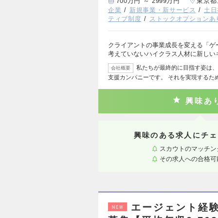
700万円 ～ 2999万円
東京都
企業
新規事業・新サービス
土日
ティブ制度
ストックオプションあ
クライアントの事業成長を変える「ゲ
考えていないハイクラス人材に新しい
私たちが最終的に目指す姿は、
会社概要
支援カンパニーです。 それを実現するた
興味あ
興味のある求人にチェ
スカウトのマッチン
その求人への合格可
エージェント経
NEW