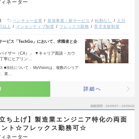
ディネーター
都
ベンチャー企業
新規事業・新サービス
転勤なし
土日
0万以上
インセンティブ制度
フレックス勤務
育児支援制度
ービス「TechGo」において、求職者と企
バイザー（CA）」 ▼キャリア面談・カウ
丁寧にヒアリン…
 ■当社について： MyVisionは、複数のシリア
者、業…
り
詳細へ
掲載期間
26/08/07～26/08/20
業立ち上げ】製造業エンジニア特化の両面
タント☆フレックス勤務可☆
ディネーター