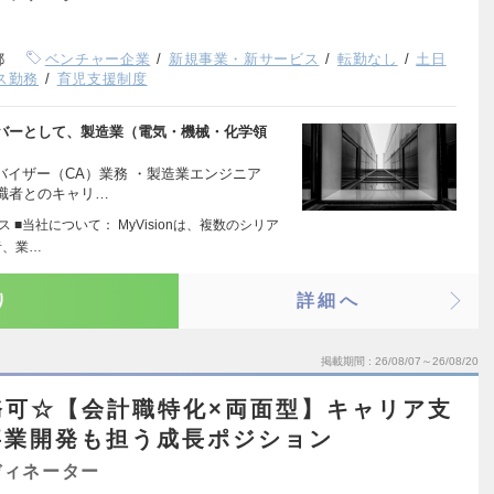
都
ベンチャー企業
新規事業・新サービス
転勤なし
土日
ス勤務
育児支援制度
バーとして、製造業（電気・機械・化学領
バイザー（CA）業務 ・製造業エンジニア
職者とのキャリ…
 ■当社について： MyVisionは、複数のシリア
者、業…
り
詳細へ
掲載期間
26/08/07～26/08/20
務可☆【会計職特化×両面型】キャリア支
事業開発も担う成長ポジション
ディネーター