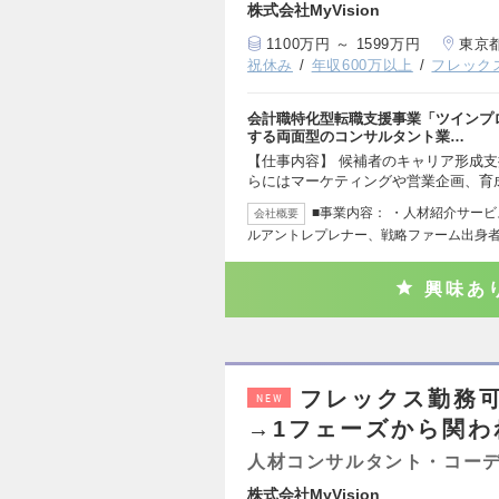
株式会社MyVision
1100万円 ～ 1599万円
東京
祝休み
年収600万以上
フレック
会計職特化型転職支援事業「ツインプ
する両面型のコンサルタント業…
【仕事内容】 候補者のキャリア形成
らにはマーケティングや営業企画、育
■事業内容： ・人材紹介サービス
会社概要
ルアントレプレナー、戦略ファーム出身
興味あ
フレックス勤務可
NEW
→1フェーズから関わ
人材コンサルタント・コー
株式会社MyVision