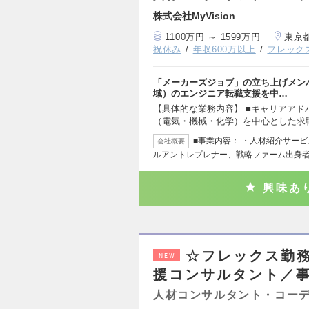
株式会社MyVision
1100万円 ～ 1599万円
東京
祝休み
年収600万以上
フレック
「メーカーズジョブ」の立ち上げメン
域）のエンジニア転職支援を中…
【具体的な業務内容】 ■キャリアアド
（電気・機械・化学）を中心とした求
■事業内容： ・人材紹介サービス
会社概要
ルアントレプレナー、戦略ファーム出身
興味あ
☆フレックス勤
NEW
援コンサルタント／
人材コンサルタント・コー