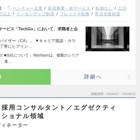
都
ベンチャー企業
新規事業・新サービス
転勤なし
土日
0万以上
インセンティブ制度
フレックス勤務
育児支援制度
ービス「TechGo」において、求職者と企
バイザー（CA）」 ▼キャリア面談・カウ
丁寧にヒアリン…
 ■当社について： MyVisionは、複数のシリア
者、業…
り
詳細へ
掲載期間
26/08/07～26/08/20
・採用コンサルタント／エグゼクティ
ッショナル領域
ディネーター