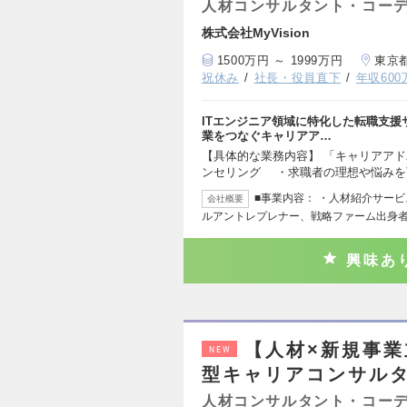
人材コンサルタント・コー
株式会社MyVision
1500万円 ～ 1999万円
東京
祝休み
社長・役員直下
年収60
ITエンジニア領域に特化した転職支援サ
業をつなぐキャリアア…
【具体的な業務内容】 「キャリアアド
ンセリング ・求職者の理想や悩みを
■事業内容： ・人材紹介サービス
会社概要
ルアントレプレナー、戦略ファーム出身
興味あ
【人材×新規事
NEW
型キャリアコンサル
人材コンサルタント・コー