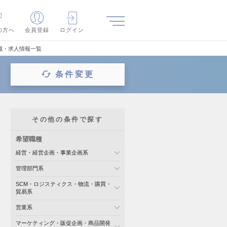
の方へ
会員登録
ログイン
職・求人情報一覧
条件変更
その他の条件で探す
希望職種
経営・経営企画・事業企画系
管理部門系
SCM・ロジスティクス・物流・購買・
貿易系
営業系
マーケティング・販促企画・商品開発