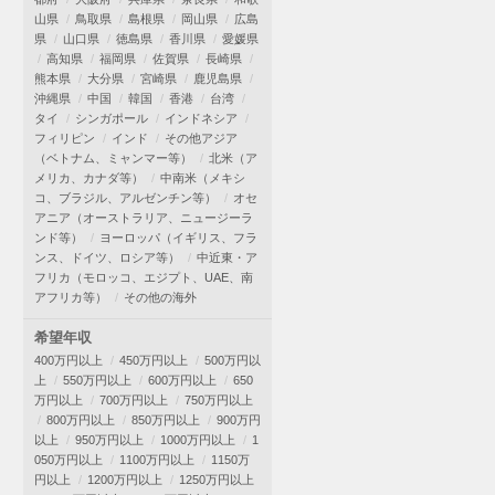
山県
鳥取県
島根県
岡山県
広島
県
山口県
徳島県
香川県
愛媛県
高知県
福岡県
佐賀県
長崎県
熊本県
大分県
宮崎県
鹿児島県
沖縄県
中国
韓国
香港
台湾
タイ
シンガポール
インドネシア
フィリピン
インド
その他アジア
（ベトナム、ミャンマー等）
北米（ア
メリカ、カナダ等）
中南米（メキシ
コ、ブラジル、アルゼンチン等）
オセ
アニア（オーストラリア、ニュージーラ
ンド等）
ヨーロッパ（イギリス、フラ
ンス、ドイツ、ロシア等）
中近東・ア
フリカ（モロッコ、エジプト、UAE、南
アフリカ等）
その他の海外
希望年収
400万円以上
450万円以上
500万円以
上
550万円以上
600万円以上
650
万円以上
700万円以上
750万円以上
800万円以上
850万円以上
900万円
以上
950万円以上
1000万円以上
1
050万円以上
1100万円以上
1150万
円以上
1200万円以上
1250万円以上