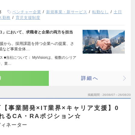
都
ベンチャー企業
新規事業・新サービス
転勤なし
土日
ス勤務
育児支援制度
ロ」において、求職者と企業の両方を担当
支援から、採用課題を持つ企業への提案、さ
成など事業全体…
 ■当社について： MyVisionは、複数のシリア
者、業…
り
詳細へ
掲載期間
26/08/07～26/08/20
【事業開発×IT業界×キャリア支援】0
れるCA・RAポジション☆
ディネーター