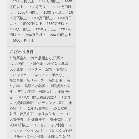
1300万円以上
1350万円以上
1400
万円以上
1450万円以上
1500万円以
上
1550万円以上
1600万円以上
16
50万円以上
1700万円以上
1750万円
以上
1800万円以上
1850万円以上
1900万円以上
1950万円以上
2000万
円以上
2500万円以上
3000万円以上
5000万円以上
こだわり条件
外資系企業
海外展開あり(日系グロー
バル企業)
上場企業
株式公開準備
大手企業
ベンチャー企業
管理職・
マネジャー
マネジメント業務なし
新規事業・新サービス
海外出張
海
外折衝
英語力が必要
中国語力が必
要
英語力不問
転勤なし
土日祝休
み
3,000万円以上資金調達済
1億円
以上資金調達済
ポテンシャル採用（未
経験可）
20代役員在籍
CxO候補
社長・役員直下
事業責任者
サービ
ス責任者
開発責任者
海外転勤
年
収600万以上
インセンティブ制度
ス
トックオプションあり
フレックス勤務
リモートワーク可能
副業してもOK