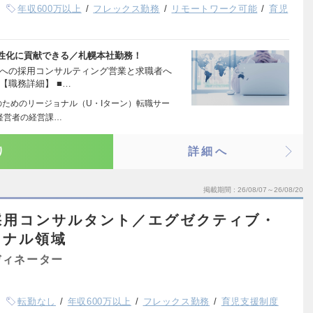
年収600万以上
フレックス勤務
リモートワーク可能
育児
性化に貢献できる／札幌本社勤務！
者への採用コンサルティング営業と求職者へ
【職務詳細】 ■…
のためのリージョナル（U・Iターン）転職サー
経営者の経営課…
り
詳細へ
掲載期間
26/08/07～26/08/20
採用コンサルタント／エグゼクティブ・
ョナル領域
ディネーター
転勤なし
年収600万以上
フレックス勤務
育児支援制度