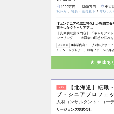
1000万円 ～ 1399万円
東京
祝休み
社長・役員直下
年収60
ITエンジニア領域に特化した転職支援サ
業をつなぐキャリアア…
【具体的な業務内容】 「キャリアアド
ンセリング ・求職者の理想や悩みを
■事業内容： ・人材紹介サービス
会社概要
ルアントレプレナー、戦略ファーム出身
興味あ
【北海道】転職
NEW
ブ・シニアプロフェ
人材コンサルタント・コー
リージョンズ株式会社