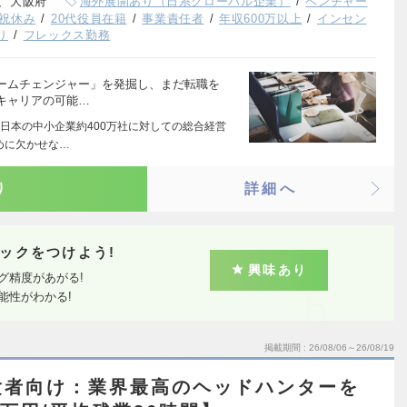
、大阪府
海外展開あり（日系グローバル企業）
ベンチャー
祝休み
20代役員在籍
事業責任者
年収600万以上
インセン
り
フレックス勤務
ームチェンジャー」を発掘し、まだ転職を
キャリアの可能…
日本の中小企業約400万社に対しての総合経営
めに欠かせな…
り
詳細へ
ックをつけよう!
興味あり
グ精度があがる!
能性がわかる!
掲載期間
26/08/06～26/08/19
験者向け：業界最高のヘッドハンターを