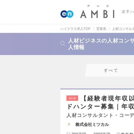
若手
ハイクラス求人TOP
営業系
人材コンサル
人材ビジネスの人材コン
人情報
すべて
【経験者現年収以
NEW
ドハンター募集｜年収最
人材コンサルタント・コー
株式会社ミツカル