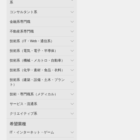
系
コンサルタント系
金融系専門職
不動産系専門職
技術系（IT・Web・通信系）
技術系（電気・電子・半導体）
技術系（機械・メカトロ・自動車）
技術系（化学・素材・食品・衣料）
技術系（建築・設備・土木・プラン
ト）
技術・専門職系（メディカル）
サービス・流通系
クリエイティブ系
希望業種
IT・インターネット・ゲーム