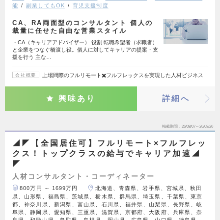
能
副業してもOK
育児支援制度
CA、RA両面型のコンサルタント 個人の
裁量に任せた自由な営業スタイル
・CA（キャリアアドバイザー） 役割 転職希望者（求職者）
と企業をつなぐ橋渡し役。個人に対してキャリアの提案・支
援を行う 主な…
上場間際のフルリモート✖️フルフレックスを実現した人材ビジネス
会社概要
興味あり
詳細へ
掲載期間
26/08/07～26/08/20
◢◤【全国居住可】フルリモート×フルフレッ
クス！トップクラスの給与でキャリア加速◢
◤
人材コンサルタント・コーディネーター
800万円 ～ 1699万円
北海道、青森県、岩手県、宮城県、秋田
県、山形県、福島県、茨城県、栃木県、群馬県、埼玉県、千葉県、東京
都、神奈川県、新潟県、富山県、石川県、福井県、山梨県、長野県、岐
阜県、静岡県、愛知県、三重県、滋賀県、京都府、大阪府、兵庫県、奈
良県、和歌山県、鳥取県、島根県、岡山県、広島県、山口県、徳島県、