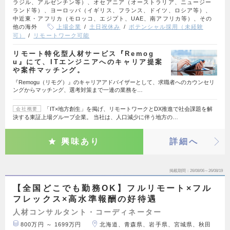
ラジル、アルゼンチン等）、オセアニア（オーストラリア、ニュージー
ランド等）、ヨーロッパ（イギリス、フランス、ドイツ、ロシア等）、
中近東・アフリカ（モロッコ、エジプト、UAE、南アフリカ等）、その
他の海外
上場企業
土日祝休み
ポテンシャル採用（未経験
可）
リモートワーク可能
リモート特化型人材サービス『Remog
u』にて、ITエンジニアへのキャリア提案
や案件マッチング。
『Remogu（リモグ）』のキャリアアドバイザーとして、求職者へのカウンセリ
ングからマッチング、選考対策まで一連の業務を…
「IT×地方創生」を掲げ、リモートワークとDX推進で社会課題を解
会社概要
決する東証上場グループ企業。 当社は、人口減少に伴う地方の…
興味あり
詳細へ
掲載期間
26/08/06～26/08/19
【全国どこでも勤務OK】フルリモート×フル
フレックス×高水準報酬の好待遇
人材コンサルタント・コーディネーター
800万円 ～ 1699万円
北海道、青森県、岩手県、宮城県、秋田