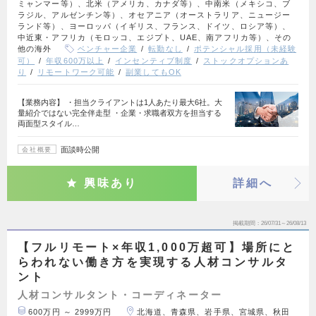
ミャンマー等）、北米（アメリカ、カナダ等）、中南米（メキシコ、ブ
ラジル、アルゼンチン等）、オセアニア（オーストラリア、ニュージー
ランド等）、ヨーロッパ（イギリス、フランス、ドイツ、ロシア等）、
中近東・アフリカ（モロッコ、エジプト、UAE、南アフリカ等）、その
他の海外
ベンチャー企業
転勤なし
ポテンシャル採用（未経験
可）
年収600万以上
インセンティブ制度
ストックオプションあ
り
リモートワーク可能
副業してもOK
【業務内容】 ・担当クライアントは1人あたり最大6社。大
量紹介ではない完全伴走型 ・企業・求職者双方を担当する
両面型スタイル…
面談時公開
会社概要
興味あり
詳細へ
掲載期間
26/07/31～26/08/13
【フルリモート×年収1,000万超可】場所にと
らわれない働き方を実現する人材コンサルタ
ント
人材コンサルタント・コーディネーター
600万円 ～ 2999万円
北海道、青森県、岩手県、宮城県、秋田