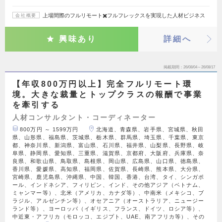
上場間際のフルリモート✖️フルフレックスを実現した人材ビジネス
会社概要
興味あり
詳細へ
掲載期間
26/08/04～26/08/17
【年収800万円以上】完全フルリモート環
境。大きな裁量とトップクラスの報酬で事業
を牽引する
人材コンサルタント・コーディネーター
800万円 ～ 1599万円
北海道、青森県、岩手県、宮城県、秋田
県、山形県、福島県、茨城県、栃木県、群馬県、埼玉県、千葉県、東京
都、神奈川県、新潟県、富山県、石川県、福井県、山梨県、長野県、岐
阜県、静岡県、愛知県、三重県、滋賀県、京都府、大阪府、兵庫県、奈
良県、和歌山県、鳥取県、島根県、岡山県、広島県、山口県、徳島県、
香川県、愛媛県、高知県、福岡県、佐賀県、長崎県、熊本県、大分県、
宮崎県、鹿児島県、沖縄県、中国、韓国、香港、台湾、タイ、シンガポ
ール、インドネシア、フィリピン、インド、その他アジア（ベトナム、
ミャンマー等）、北米（アメリカ、カナダ等）、中南米（メキシコ、ブ
ラジル、アルゼンチン等）、オセアニア（オーストラリア、ニュージー
ランド等）、ヨーロッパ（イギリス、フランス、ドイツ、ロシア等）、
中近東・アフリカ（モロッコ、エジプト、UAE、南アフリカ等）、その