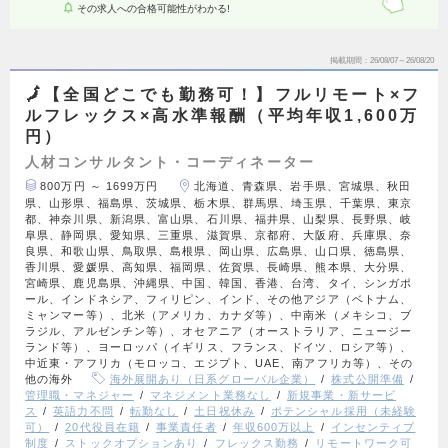
その求人への合格可能性がわかる!
掲載期間
26/08/07～26/08/20
🗾【全国どこでも勤務可！】フルリモート×フ
ルフレックス×高水準報酬（平均年収1,600万
円）
人材コンサルタント・コーディネーター
800万円 ～ 1699万円
北海道、青森県、岩手県、宮城県、秋田
県、山形県、福島県、茨城県、栃木県、群馬県、埼玉県、千葉県、東京
都、神奈川県、新潟県、富山県、石川県、福井県、山梨県、長野県、岐
阜県、静岡県、愛知県、三重県、滋賀県、京都府、大阪府、兵庫県、奈
良県、和歌山県、鳥取県、島根県、岡山県、広島県、山口県、徳島県、
香川県、愛媛県、高知県、福岡県、佐賀県、長崎県、熊本県、大分県、
宮崎県、鹿児島県、沖縄県、中国、韓国、香港、台湾、タイ、シンガポ
ール、インドネシア、フィリピン、インド、その他アジア（ベトナム、
ミャンマー等）、北米（アメリカ、カナダ等）、中南米（メキシコ、ブ
ラジル、アルゼンチン等）、オセアニア（オーストラリア、ニュージー
ランド等）、ヨーロッパ（イギリス、フランス、ドイツ、ロシア等）、
中近東・アフリカ（モロッコ、エジプト、UAE、南アフリカ等）、その
他の海外
海外展開あり（日系グローバル企業）
株式公開準備
管理職・マネジャー
マネジメント業務なし
新規事業・新サービ
ス
英語力不問
転勤なし
土日祝休み
ポテンシャル採用（未経験
可）
20代役員在籍
事業責任者
年収600万以上
インセンティブ
制度
ストックオプションあり
フレックス勤務
リモートワーク可