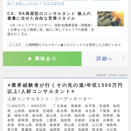
能
副業してもOK
育児支援制度
CA、RA両面型のコンサルタント 個人の
裁量に任せた自由な営業スタイル
・CA（キャリアアドバイザー） 役割 転職希望者（求職者）
と企業をつなぐ橋渡し役。個人に対してキャリアの提案・支
援を行う 主な…
上場間際のフルリモート✖️フルフレックスを実現した人材ビジネス
会社概要
興味あり
詳細へ
掲載期間
26/08/05～26/08/18
⭐業界経験者が行くその先の道/年収1500万円
以上/人材コンサルタント⭐
人材コンサルタント・コーディネーター
600万円 ～ 4999万円
北海道、青森県、岩手県、宮城県、秋田
県、山形県、福島県、茨城県、栃木県、群馬県、埼玉県、千葉県、東京
都、神奈川県、新潟県、富山県、石川県、福井県、山梨県、長野県、岐
阜県、静岡県、愛知県、三重県、滋賀県、京都府、大阪府、兵庫県、奈
良県、和歌山県、鳥取県、島根県、岡山県、広島県、山口県、徳島県、
香川県、愛媛県、高知県、福岡県、佐賀県、長崎県、熊本県、大分県、