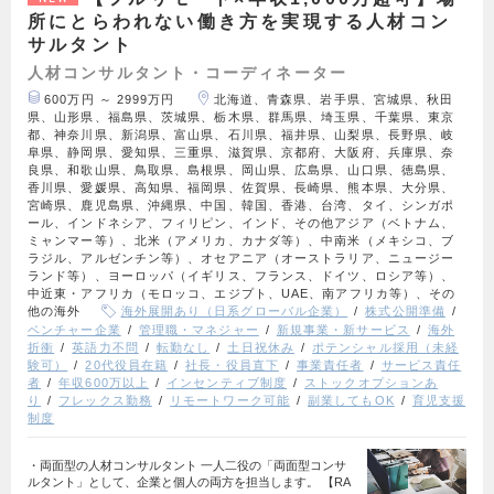
所にとらわれない働き方を実現する人材コン
サルタント
人材コンサルタント・コーディネーター
600万円 ～ 2999万円
北海道、青森県、岩手県、宮城県、秋田
県、山形県、福島県、茨城県、栃木県、群馬県、埼玉県、千葉県、東京
都、神奈川県、新潟県、富山県、石川県、福井県、山梨県、長野県、岐
阜県、静岡県、愛知県、三重県、滋賀県、京都府、大阪府、兵庫県、奈
良県、和歌山県、鳥取県、島根県、岡山県、広島県、山口県、徳島県、
香川県、愛媛県、高知県、福岡県、佐賀県、長崎県、熊本県、大分県、
宮崎県、鹿児島県、沖縄県、中国、韓国、香港、台湾、タイ、シンガポ
ール、インドネシア、フィリピン、インド、その他アジア（ベトナム、
ミャンマー等）、北米（アメリカ、カナダ等）、中南米（メキシコ、ブ
ラジル、アルゼンチン等）、オセアニア（オーストラリア、ニュージー
ランド等）、ヨーロッパ（イギリス、フランス、ドイツ、ロシア等）、
中近東・アフリカ（モロッコ、エジプト、UAE、南アフリカ等）、その
他の海外
海外展開あり（日系グローバル企業）
株式公開準備
ベンチャー企業
管理職・マネジャー
新規事業・新サービス
海外
折衝
英語力不問
転勤なし
土日祝休み
ポテンシャル採用（未経
験可）
20代役員在籍
社長・役員直下
事業責任者
サービス責任
者
年収600万以上
インセンティブ制度
ストックオプションあ
り
フレックス勤務
リモートワーク可能
副業してもOK
育児支援
制度
・両面型の人材コンサルタント 一人二役の「両面型コンサ
ルタント」として、企業と個人の両方を担当します。 【RA