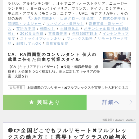
ラジル、アルゼンチン等）、オセアニア（オーストラリア、ニュージー
ランド等）、ヨーロッパ（イギリス、フランス、ドイツ、ロシア等）、
中近東・アフリカ（モロッコ、エジプト、UAE、南アフリカ等）、その
他の海外
海外展開あり（日系グローバル企業）
株式公開準備
管理職・マネジャー
マネジメント業務なし
新規事業・新サービ
ス
英語力不問
転勤なし
土日祝休み
ポテンシャル採用（未経験
可）
20代役員在籍
事業責任者
年収600万以上
インセンティブ
制度
ストックオプションあり
フレックス勤務
リモートワーク可
能
副業してもOK
育児支援制度
CA、RA両面型のコンサルタント 個人の
裁量に任せた自由な営業スタイル
【CA（キャリアアドバイザー）】 ■役割 ・転職希望者（求
職者）と企業をつなぐ橋渡し役。個人に対してキャリアの提
案、支援を行…
上場間際のフルリモート✖️フルフレックスを実現した人材ビジネス
会社概要
興味あり
詳細へ
掲載期間
26/08/04～26/08/17
🔴👉全国どこでもフルリモート✖︎フルフレッ
クスの働き方！！業界トップクラスの給与水