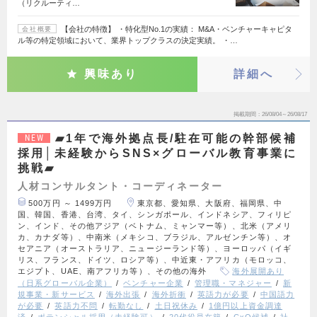
（リクルーティ…
【会社の特徴】 ・特化型No.1の実績： M&A・ベンチャーキャピタ
会社概要
ル等の特定領域において、業界トップクラスの決定実績。 ・…
興味あり
詳細へ
掲載期間
26/08/04～26/08/17
▰1年で海外拠点長/駐在可能の幹部候補
NEW
採用│未経験からSNS×グローバル教育事業に
挑戦▰
人材コンサルタント・コーディネーター
500万円 ～ 1499万円
東京都、愛知県、大阪府、福岡県、中
国、韓国、香港、台湾、タイ、シンガポール、インドネシア、フィリピ
ン、インド、その他アジア（ベトナム、ミャンマー等）、北米（アメリ
カ、カナダ等）、中南米（メキシコ、ブラジル、アルゼンチン等）、オ
セアニア（オーストラリア、ニュージーランド等）、ヨーロッパ（イギ
リス、フランス、ドイツ、ロシア等）、中近東・アフリカ（モロッコ、
エジプト、UAE、南アフリカ等）、その他の海外
海外展開あり
（日系グローバル企業）
ベンチャー企業
管理職・マネジャー
新
規事業・新サービス
海外出張
海外折衝
英語力が必要
中国語力
が必要
英語力不問
転勤なし
土日祝休み
1億円以上資金調達
済
ポテンシャル採用（未経験可）
20代役員在籍
CxO候補
社