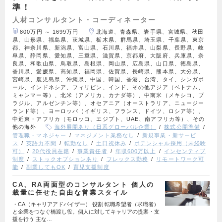
準！
人材コンサルタント・コーディネーター
800万円 ～ 1699万円
北海道、青森県、岩手県、宮城県、秋田
県、山形県、福島県、茨城県、栃木県、群馬県、埼玉県、千葉県、東京
都、神奈川県、新潟県、富山県、石川県、福井県、山梨県、長野県、岐
阜県、静岡県、愛知県、三重県、滋賀県、京都府、大阪府、兵庫県、奈
良県、和歌山県、鳥取県、島根県、岡山県、広島県、山口県、徳島県、
香川県、愛媛県、高知県、福岡県、佐賀県、長崎県、熊本県、大分県、
宮崎県、鹿児島県、沖縄県、中国、韓国、香港、台湾、タイ、シンガポ
ール、インドネシア、フィリピン、インド、その他アジア（ベトナム、
ミャンマー等）、北米（アメリカ、カナダ等）、中南米（メキシコ、ブ
ラジル、アルゼンチン等）、オセアニア（オーストラリア、ニュージー
ランド等）、ヨーロッパ（イギリス、フランス、ドイツ、ロシア等）、
中近東・アフリカ（モロッコ、エジプト、UAE、南アフリカ等）、その
他の海外
海外展開あり（日系グローバル企業）
株式公開準備
管理職・マネジャー
マネジメント業務なし
新規事業・新サービ
ス
英語力不問
転勤なし
土日祝休み
ポテンシャル採用（未経験
可）
20代役員在籍
事業責任者
年収600万以上
インセンティブ
制度
ストックオプションあり
フレックス勤務
リモートワーク可
能
副業してもOK
育児支援制度
CA、RA両面型のコンサルタント 個人の
裁量に任せた自由な営業スタイル
・CA（キャリアアドバイザー） 役割 転職希望者（求職者）
と企業をつなぐ橋渡し役。個人に対してキャリアの提案・支
援を行う 主な…