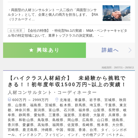
・両面型の人材コンサルタント 一人二役の「両面型コンサ
ルタント」として、企業と個人の両方を担当します。 【RA
（リクルーティ…
【会社の特徴】 ・特化型No.1の実績： M&A・ベンチャーキャピタ
会社概要
ル等の特定領域において、業界トップクラスの決定実績。 ・…
興味あり
詳細へ
掲載期間
26/07/31～26/08/13
【ハイクラス人材紹介】 未経験から挑戦で
きる！！初年度年収1500万円~以上の実績！
人材コンサルタント・コーディネーター
600万円 ～ 2999万円
北海道、青森県、岩手県、宮城県、秋田
県、山形県、福島県、茨城県、栃木県、群馬県、埼玉県、千葉県、東京
都、神奈川県、新潟県、富山県、石川県、福井県、山梨県、長野県、岐
阜県、静岡県、愛知県、三重県、滋賀県、京都府、大阪府、兵庫県、奈
良県、和歌山県、鳥取県、島根県、岡山県、広島県、山口県、徳島県、
香川県、愛媛県、高知県、福岡県、佐賀県、長崎県、熊本県、大分県、
宮崎県、鹿児島県、沖縄県、中国、韓国、香港、台湾、タイ、シンガポ
ール、インドネシア、フィリピン、インド、その他アジア（ベトナム、