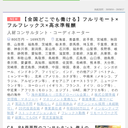
掲載期間
26/08/04～26/08/17
【全国どこでも働ける】フルリモート×
NEW
フルフレックス×高水準報酬
人材コンサルタント・コーディネーター
800万円 ～ 1699万円
北海道、青森県、岩手県、宮城県、秋田
県、山形県、福島県、茨城県、栃木県、群馬県、埼玉県、千葉県、東京
都、神奈川県、新潟県、富山県、石川県、福井県、山梨県、長野県、岐
阜県、静岡県、愛知県、三重県、滋賀県、京都府、大阪府、兵庫県、奈
良県、和歌山県、鳥取県、島根県、岡山県、広島県、山口県、徳島県、
香川県、愛媛県、高知県、福岡県、佐賀県、長崎県、熊本県、大分県、
宮崎県、鹿児島県、沖縄県、中国、韓国、香港、台湾、タイ、シンガポ
ール、インドネシア、フィリピン、インド、その他アジア（ベトナム、
ミャンマー等）、北米（アメリカ、カナダ等）、中南米（メキシコ、ブ
ラジル、アルゼンチン等）、オセアニア（オーストラリア、ニュージー
ランド等）、ヨーロッパ（イギリス、フランス、ドイツ、ロシア等）、
中近東・アフリカ（モロッコ、エジプト、UAE、南アフリカ等）、その
他の海外
海外展開あり（日系グローバル企業）
株式公開準備
管理職・マネジャー
マネジメント業務なし
新規事業・新サービ
ス
英語力不問
転勤なし
土日祝休み
ポテンシャル採用（未経験
可）
20代役員在籍
事業責任者
年収600万以上
インセンティブ
制度
ストックオプションあり
フレックス勤務
リモートワーク可
能
副業してもOK
育児支援制度
CA、RA両面型のコンサルタント 個人の