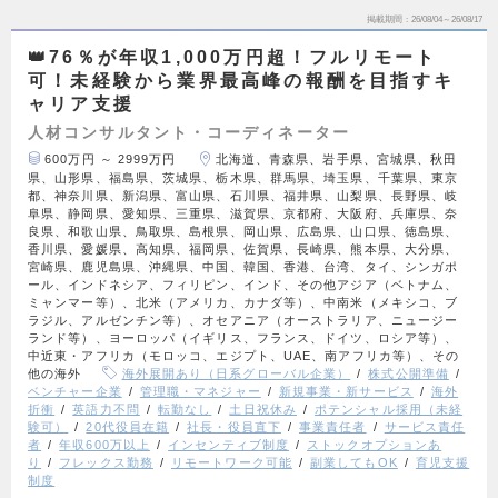
掲載期間
26/08/04～26/08/17
👑76％が年収1,000万円超！フルリモート
可！未経験から業界最高峰の報酬を目指すキ
ャリア支援
人材コンサルタント・コーディネーター
600万円 ～ 2999万円
北海道、青森県、岩手県、宮城県、秋田
県、山形県、福島県、茨城県、栃木県、群馬県、埼玉県、千葉県、東京
都、神奈川県、新潟県、富山県、石川県、福井県、山梨県、長野県、岐
阜県、静岡県、愛知県、三重県、滋賀県、京都府、大阪府、兵庫県、奈
良県、和歌山県、鳥取県、島根県、岡山県、広島県、山口県、徳島県、
香川県、愛媛県、高知県、福岡県、佐賀県、長崎県、熊本県、大分県、
宮崎県、鹿児島県、沖縄県、中国、韓国、香港、台湾、タイ、シンガポ
ール、インドネシア、フィリピン、インド、その他アジア（ベトナム、
ミャンマー等）、北米（アメリカ、カナダ等）、中南米（メキシコ、ブ
ラジル、アルゼンチン等）、オセアニア（オーストラリア、ニュージー
ランド等）、ヨーロッパ（イギリス、フランス、ドイツ、ロシア等）、
中近東・アフリカ（モロッコ、エジプト、UAE、南アフリカ等）、その
他の海外
海外展開あり（日系グローバル企業）
株式公開準備
ベンチャー企業
管理職・マネジャー
新規事業・新サービス
海外
折衝
英語力不問
転勤なし
土日祝休み
ポテンシャル採用（未経
験可）
20代役員在籍
社長・役員直下
事業責任者
サービス責任
者
年収600万以上
インセンティブ制度
ストックオプションあ
り
フレックス勤務
リモートワーク可能
副業してもOK
育児支援
制度