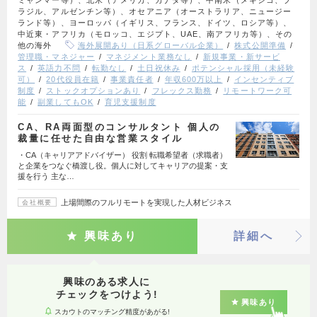
ラジル、アルゼンチン等）、オセアニア（オーストラリア、ニュージー
ランド等）、ヨーロッパ（イギリス、フランス、ドイツ、ロシア等）、
中近東・アフリカ（モロッコ、エジプト、UAE、南アフリカ等）、その
他の海外
海外展開あり（日系グローバル企業）
株式公開準備
管理職・マネジャー
マネジメント業務なし
新規事業・新サービ
ス
英語力不問
転勤なし
土日祝休み
ポテンシャル採用（未経験
可）
20代役員在籍
事業責任者
年収600万以上
インセンティブ
制度
ストックオプションあり
フレックス勤務
リモートワーク可
能
副業してもOK
育児支援制度
CA、RA両面型のコンサルタント 個人の
裁量に任せた自由な営業スタイル
・CA（キャリアアドバイザー） 役割 転職希望者（求職者）
と企業をつなぐ橋渡し役。個人に対してキャリアの提案・支
援を行う 主な…
上場間際のフルリモートを実現した人材ビジネス
会社概要
興味あり
詳細へ
興味のある求人に
チェックをつけよう!
興味あり
スカウトのマッチング精度があがる!