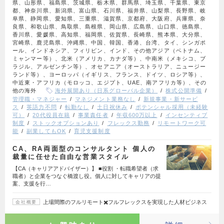
県、山形県、福島県、茨城県、栃木県、群馬県、埼玉県、千葉県、東京
都、神奈川県、新潟県、富山県、石川県、福井県、山梨県、長野県、岐
阜県、静岡県、愛知県、三重県、滋賀県、京都府、大阪府、兵庫県、奈
良県、和歌山県、鳥取県、島根県、岡山県、広島県、山口県、徳島県、
香川県、愛媛県、高知県、福岡県、佐賀県、長崎県、熊本県、大分県、
宮崎県、鹿児島県、沖縄県、中国、韓国、香港、台湾、タイ、シンガポ
ール、インドネシア、フィリピン、インド、その他アジア（ベトナム、
ミャンマー等）、北米（アメリカ、カナダ等）、中南米（メキシコ、ブ
ラジル、アルゼンチン等）、オセアニア（オーストラリア、ニュージー
ランド等）、ヨーロッパ（イギリス、フランス、ドイツ、ロシア等）、
中近東・アフリカ（モロッコ、エジプト、UAE、南アフリカ等）、その
他の海外
海外展開あり（日系グローバル企業）
株式公開準備
管理職・マネジャー
マネジメント業務なし
新規事業・新サービ
ス
英語力不問
転勤なし
土日祝休み
ポテンシャル採用（未経験
可）
20代役員在籍
事業責任者
年収600万以上
インセンティブ
制度
ストックオプションあり
フレックス勤務
リモートワーク可
能
副業してもOK
育児支援制度
CA、RA両面型のコンサルタント 個人の
裁量に任せた自由な営業スタイル
【CA（キャリアアドバイザー）】 ■役割 ・転職希望者（求
職者）と企業をつなぐ橋渡し役。個人に対してキャリアの提
案、支援を行…
上場間際のフルリモート✖️フルフレックスを実現した人材ビジネス
会社概要