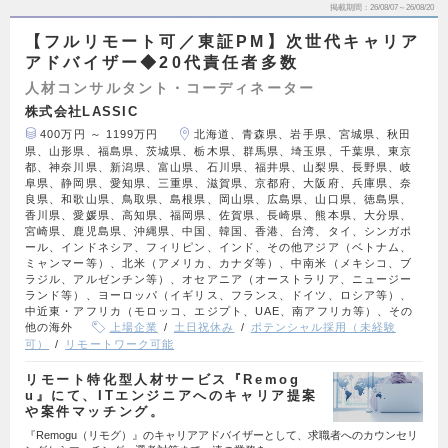
掲載期間
26/08/07～26/08/20
【フルリモート可／東証PM】次世代キャリア
アドバイザー◆20代責任者多数
人材コンサルタント・コーディネーター
株式会社LASSIC
400万円 ～ 1199万円
北海道、青森県、岩手県、宮城県、秋田
県、山形県、福島県、茨城県、栃木県、群馬県、埼玉県、千葉県、東京
都、神奈川県、新潟県、富山県、石川県、福井県、山梨県、長野県、岐
阜県、静岡県、愛知県、三重県、滋賀県、京都府、大阪府、兵庫県、奈
良県、和歌山県、鳥取県、島根県、岡山県、広島県、山口県、徳島県、
香川県、愛媛県、高知県、福岡県、佐賀県、長崎県、熊本県、大分県、
宮崎県、鹿児島県、沖縄県、中国、韓国、香港、台湾、タイ、シンガポ
ール、インドネシア、フィリピン、インド、その他アジア（ベトナム、
ミャンマー等）、北米（アメリカ、カナダ等）、中南米（メキシコ、ブ
ラジル、アルゼンチン等）、オセアニア（オーストラリア、ニュージー
ランド等）、ヨーロッパ（イギリス、フランス、ドイツ、ロシア等）、
中近東・アフリカ（モロッコ、エジプト、UAE、南アフリカ等）、その
他の海外
上場企業
土日祝休み
ポテンシャル採用（未経験
可）
リモートワーク可能
リモート特化型人材サービス『Remog
u』にて、ITエンジニアへのキャリア提案
や案件マッチング。
『Remogu（リモグ）』のキャリアアドバイザーとして、求職者へのカウンセリ