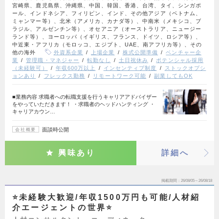
宮崎県、鹿児島県、沖縄県、中国、韓国、香港、台湾、タイ、シンガポ
ール、インドネシア、フィリピン、インド、その他アジア（ベトナム、
ミャンマー等）、北米（アメリカ、カナダ等）、中南米（メキシコ、ブ
ラジル、アルゼンチン等）、オセアニア（オーストラリア、ニュージー
ランド等）、ヨーロッパ（イギリス、フランス、ドイツ、ロシア等）、
中近東・アフリカ（モロッコ、エジプト、UAE、南アフリカ等）、その
他の海外
外資系企業
上場企業
株式公開準備
ベンチャー企
業
管理職・マネジャー
転勤なし
土日祝休み
ポテンシャル採用
（未経験可）
年収600万以上
インセンティブ制度
ストックオプシ
ョンあり
フレックス勤務
リモートワーク可能
副業してもOK
■業務内容 求職者への転職支援を行うキャリアアドバイザー
をやっていただきます！ ・求職者のヘッドハンティング ・
キャリアカウン…
面談時公開
会社概要
興味あり
詳細へ
掲載期間
26/08/05～26/08/18
⭐未経験大歓迎/年収1500万円も可能/人材紹
介エージェントの世界⭐