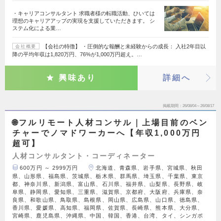
・キャリアコンサルタント 求職者様の転職活動、ひいては
理想のキャリアアップの実現を支援していただきます。 シ
ステム化による業…
【会社の特徴】 ・圧倒的な報酬と未経験からの成長： 入社2年目以
会社概要
降の平均年収は1,820万円、76%が1,000万円超え。…
興味あり
詳細へ
掲載期間
26/08/04～26/08/17
🌐フルリモート人材コンサル｜上場目前のベン
チャーでノマドワーカーへ【年収1,000万円
超可】
人材コンサルタント・コーディネーター
600万円 ～ 2999万円
北海道、青森県、岩手県、宮城県、秋田
県、山形県、福島県、茨城県、栃木県、群馬県、埼玉県、千葉県、東京
都、神奈川県、新潟県、富山県、石川県、福井県、山梨県、長野県、岐
阜県、静岡県、愛知県、三重県、滋賀県、京都府、大阪府、兵庫県、奈
良県、和歌山県、鳥取県、島根県、岡山県、広島県、山口県、徳島県、
香川県、愛媛県、高知県、福岡県、佐賀県、長崎県、熊本県、大分県、
宮崎県、鹿児島県、沖縄県、中国、韓国、香港、台湾、タイ、シンガポ