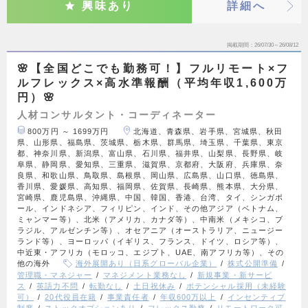
興味あり
詳細へ
掲載期間
26/07/30～26/08/12
🌸【全国どこでも勤務可！】フルリモート×フ
ルフレックス×高水準報酬（平均年収1,600万
円）🌸
人材コンサルタント・コーディネーター
800万円 ～ 1699万円
北海道、青森県、岩手県、宮城県、秋田
県、山形県、福島県、茨城県、栃木県、群馬県、埼玉県、千葉県、東京
都、神奈川県、新潟県、富山県、石川県、福井県、山梨県、長野県、岐
阜県、静岡県、愛知県、三重県、滋賀県、京都府、大阪府、兵庫県、奈
良県、和歌山県、鳥取県、島根県、岡山県、広島県、山口県、徳島県、
香川県、愛媛県、高知県、福岡県、佐賀県、長崎県、熊本県、大分県、
宮崎県、鹿児島県、沖縄県、中国、韓国、香港、台湾、タイ、シンガポ
ール、インドネシア、フィリピン、インド、その他アジア（ベトナム、
ミャンマー等）、北米（アメリカ、カナダ等）、中南米（メキシコ、ブ
ラジル、アルゼンチン等）、オセアニア（オーストラリア、ニュージー
ランド等）、ヨーロッパ（イギリス、フランス、ドイツ、ロシア等）、
中近東・アフリカ（モロッコ、エジプト、UAE、南アフリカ等）、その
他の海外
海外展開あり（日系グローバル企業）
株式公開準備
管理職・マネジャー
マネジメント業務なし
新規事業・新サービ
ス
英語力不問
転勤なし
土日祝休み
ポテンシャル採用（未経験
可）
20代役員在籍
事業責任者
年収600万以上
インセンティブ
制度
ストックオプションあり
フレックス勤務
リモートワーク可