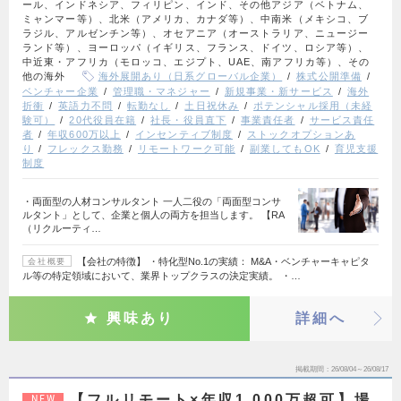
ール、インドネシア、フィリピン、インド、その他アジア（ベトナム、
ミャンマー等）、北米（アメリカ、カナダ等）、中南米（メキシコ、ブ
ラジル、アルゼンチン等）、オセアニア（オーストラリア、ニュージー
ランド等）、ヨーロッパ（イギリス、フランス、ドイツ、ロシア等）、
中近東・アフリカ（モロッコ、エジプト、UAE、南アフリカ等）、その
他の海外
海外展開あり（日系グローバル企業）
株式公開準備
ベンチャー企業
管理職・マネジャー
新規事業・新サービス
海外
折衝
英語力不問
転勤なし
土日祝休み
ポテンシャル採用（未経
験可）
20代役員在籍
社長・役員直下
事業責任者
サービス責任
者
年収600万以上
インセンティブ制度
ストックオプションあ
り
フレックス勤務
リモートワーク可能
副業してもOK
育児支援
制度
・両面型の人材コンサルタント 一人二役の「両面型コンサ
ルタント」として、企業と個人の両方を担当します。 【RA
（リクルーティ…
【会社の特徴】 ・特化型No.1の実績： M&A・ベンチャーキャピタ
会社概要
ル等の特定領域において、業界トップクラスの決定実績。 ・…
興味あり
詳細へ
掲載期間
26/08/04～26/08/17
【フルリモート×年収1,000万超可】場
NEW