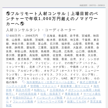
掲載期間
26/07/31～26/08/13
🌎フルリモート人材コンサル｜上場目前のベ
ンチャーで年収1,000万円超えのノマドワー
カーへ🌎
人材コンサルタント・コーディネーター
600万円 ～ 2999万円
北海道、青森県、岩手県、宮城県、秋田
県、山形県、福島県、茨城県、栃木県、群馬県、埼玉県、千葉県、東京
都、神奈川県、新潟県、富山県、石川県、福井県、山梨県、長野県、岐
阜県、静岡県、愛知県、三重県、滋賀県、京都府、大阪府、兵庫県、奈
良県、和歌山県、鳥取県、島根県、岡山県、広島県、山口県、徳島県、
香川県、愛媛県、高知県、福岡県、佐賀県、長崎県、熊本県、大分県、
宮崎県、鹿児島県、沖縄県、中国、韓国、香港、台湾、タイ、シンガポ
ール、インドネシア、フィリピン、インド、その他アジア（ベトナム、
ミャンマー等）、北米（アメリカ、カナダ等）、中南米（メキシコ、ブ
ラジル、アルゼンチン等）、オセアニア（オーストラリア、ニュージー
ランド等）、ヨーロッパ（イギリス、フランス、ドイツ、ロシア等）、
中近東・アフリカ（モロッコ、エジプト、UAE、南アフリカ等）、その
他の海外
海外展開あり（日系グローバル企業）
株式公開準備
ベンチャー企業
管理職・マネジャー
新規事業・新サービス
海外
折衝
英語力不問
転勤なし
土日祝休み
ポテンシャル採用（未経
験可）
20代役員在籍
社長・役員直下
事業責任者
サービス責任
者
年収600万以上
インセンティブ制度
ストックオプションあ
り
フレックス勤務
リモートワーク可能
副業してもOK
育児支援
制度