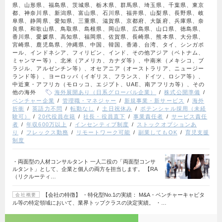
県、山形県、福島県、茨城県、栃木県、群馬県、埼玉県、千葉県、東京
都、神奈川県、新潟県、富山県、石川県、福井県、山梨県、長野県、岐
阜県、静岡県、愛知県、三重県、滋賀県、京都府、大阪府、兵庫県、奈
良県、和歌山県、鳥取県、島根県、岡山県、広島県、山口県、徳島県、
香川県、愛媛県、高知県、福岡県、佐賀県、長崎県、熊本県、大分県、
宮崎県、鹿児島県、沖縄県、中国、韓国、香港、台湾、タイ、シンガポ
ール、インドネシア、フィリピン、インド、その他アジア（ベトナム、
ミャンマー等）、北米（アメリカ、カナダ等）、中南米（メキシコ、ブ
ラジル、アルゼンチン等）、オセアニア（オーストラリア、ニュージー
ランド等）、ヨーロッパ（イギリス、フランス、ドイツ、ロシア等）、
中近東・アフリカ（モロッコ、エジプト、UAE、南アフリカ等）、その
他の海外
海外展開あり（日系グローバル企業）
株式公開準備
ベンチャー企業
管理職・マネジャー
新規事業・新サービス
海外
折衝
英語力不問
転勤なし
土日祝休み
ポテンシャル採用（未経
験可）
20代役員在籍
社長・役員直下
事業責任者
サービス責任
者
年収600万以上
インセンティブ制度
ストックオプションあ
り
フレックス勤務
リモートワーク可能
副業してもOK
育児支援
制度
・両面型の人材コンサルタント 一人二役の「両面型コンサ
ルタント」として、企業と個人の両方を担当します。 【RA
（リクルーティ…
【会社の特徴】 ・特化型No.1の実績： M&A・ベンチャーキャピタ
会社概要
ル等の特定領域において、業界トップクラスの決定実績。 ・…