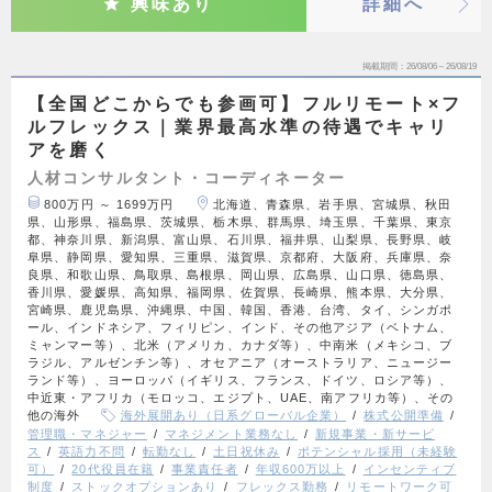
興味あり
詳細へ
掲載期間
26/08/06～26/08/19
【全国どこからでも参画可】フルリモート×フ
ルフレックス｜業界最高水準の待遇でキャリ
アを磨く
人材コンサルタント・コーディネーター
800万円 ～ 1699万円
北海道、青森県、岩手県、宮城県、秋田
県、山形県、福島県、茨城県、栃木県、群馬県、埼玉県、千葉県、東京
都、神奈川県、新潟県、富山県、石川県、福井県、山梨県、長野県、岐
阜県、静岡県、愛知県、三重県、滋賀県、京都府、大阪府、兵庫県、奈
良県、和歌山県、鳥取県、島根県、岡山県、広島県、山口県、徳島県、
香川県、愛媛県、高知県、福岡県、佐賀県、長崎県、熊本県、大分県、
宮崎県、鹿児島県、沖縄県、中国、韓国、香港、台湾、タイ、シンガポ
ール、インドネシア、フィリピン、インド、その他アジア（ベトナム、
ミャンマー等）、北米（アメリカ、カナダ等）、中南米（メキシコ、ブ
ラジル、アルゼンチン等）、オセアニア（オーストラリア、ニュージー
ランド等）、ヨーロッパ（イギリス、フランス、ドイツ、ロシア等）、
中近東・アフリカ（モロッコ、エジプト、UAE、南アフリカ等）、その
他の海外
海外展開あり（日系グローバル企業）
株式公開準備
管理職・マネジャー
マネジメント業務なし
新規事業・新サービ
ス
英語力不問
転勤なし
土日祝休み
ポテンシャル採用（未経験
可）
20代役員在籍
事業責任者
年収600万以上
インセンティブ
制度
ストックオプションあり
フレックス勤務
リモートワーク可