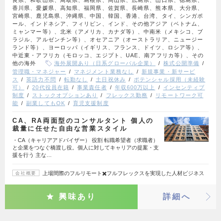
香川県、愛媛県、高知県、福岡県、佐賀県、長崎県、熊本県、大分県、
宮崎県、鹿児島県、沖縄県、中国、韓国、香港、台湾、タイ、シンガポ
ール、インドネシア、フィリピン、インド、その他アジア（ベトナム、
ミャンマー等）、北米（アメリカ、カナダ等）、中南米（メキシコ、ブ
ラジル、アルゼンチン等）、オセアニア（オーストラリア、ニュージー
ランド等）、ヨーロッパ（イギリス、フランス、ドイツ、ロシア等）、
中近東・アフリカ（モロッコ、エジプト、UAE、南アフリカ等）、その
他の海外
海外展開あり（日系グローバル企業）
株式公開準備
管理職・マネジャー
マネジメント業務なし
新規事業・新サービ
ス
英語力不問
転勤なし
土日祝休み
ポテンシャル採用（未経験
可）
20代役員在籍
事業責任者
年収600万以上
インセンティブ
制度
ストックオプションあり
フレックス勤務
リモートワーク可
能
副業してもOK
育児支援制度
CA、RA両面型のコンサルタント 個人の
裁量に任せた自由な営業スタイル
・CA（キャリアアドバイザー） 役割 転職希望者（求職者）
と企業をつなぐ橋渡し役。個人に対してキャリアの提案・支
援を行う 主な…
上場間際のフルリモート✖️フルフレックスを実現した人材ビジネス
会社概要
興味あり
詳細へ