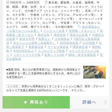
700万円 ～ 1499万円
東京都、愛知県、大阪府、福岡県、中
国、韓国、香港、台湾、タイ、シンガポール、インドネシア、フィリピ
ン、インド、その他アジア（ベトナム、ミャンマー等）、北米（アメリ
カ、カナダ等）、中南米（メキシコ、ブラジル、アルゼンチン等）、オ
セアニア（オーストラリア、ニュージーランド等）、ヨーロッパ（イギ
リス、フランス、ドイツ、ロシア等）、中近東・アフリカ（モロッコ、
エジプト、UAE、南アフリカ等）、その他の海外
海外展開あり
（日系グローバル企業）
ベンチャー企業
管理職・マネジャー
新
規事業・新サービス
海外出張
海外折衝
英語力が必要
中国語力
が必要
英語力不問
転勤なし
土日祝休み
1億円以上資金調達
済
ポテンシャル採用（未経験可）
20代役員在籍
CxO候補
社
長・役員直下
事業責任者
サービス責任者
開発責任者
海外転
勤
年収600万以上
インセンティブ制度
ストックオプションあ
り
リモートワーク可能
副業してもOK
MBA・留学支援制度
育
児支援制度
■概要 現在、私たちの教育事業では、渡航前から帰国後まで
を網羅する一貫した支援体制を盤石にするため、海外におけ
る直営拠点の…
世界から境界線をなくすことをミッションに掲げ、留学・グローバ
会社概要
ルキャリア支援を展開するEdTechカンパニーです。 テクノロ…
興味あり
詳細へ