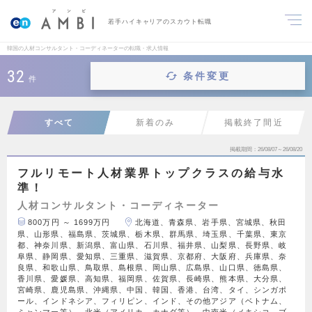
若手ハイキャリアのスカウト転職
韓国の人材コンサルタント・コーディネーターの転職・求人情報
32
条件変更
件
すべて
新着のみ
掲載終了間近
掲載期間
26/08/07～26/08/20
フルリモート人材業界トップクラスの給与水
準！
人材コンサルタント・コーディネーター
800万円 ～ 1699万円
北海道、青森県、岩手県、宮城県、秋田
県、山形県、福島県、茨城県、栃木県、群馬県、埼玉県、千葉県、東京
都、神奈川県、新潟県、富山県、石川県、福井県、山梨県、長野県、岐
阜県、静岡県、愛知県、三重県、滋賀県、京都府、大阪府、兵庫県、奈
良県、和歌山県、鳥取県、島根県、岡山県、広島県、山口県、徳島県、
香川県、愛媛県、高知県、福岡県、佐賀県、長崎県、熊本県、大分県、
宮崎県、鹿児島県、沖縄県、中国、韓国、香港、台湾、タイ、シンガポ
ール、インドネシア、フィリピン、インド、その他アジア（ベトナム、
ミャンマー等）、北米（アメリカ、カナダ等）、中南米（メキシコ、ブ