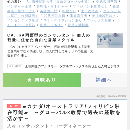
他の海外
海外展開あり（日系グローバル企業）
株式公開準備
ベンチャー企業
管理職・マネジャー
マネジメント業務なし
新規
事業・新サービス
英語力不問
転勤なし
土日祝休み
ポテンシャ
ル採用（未経験可）
20代役員在籍
事業責任者
年収600万以上
インセンティブ制度
ストックオプションあり
フレックス勤務
リ
モートワーク可能
副業してもOK
育児支援制度
CA、RA両面型のコンサルタント 個人の
裁量に任せた自由な営業スタイル
・CA（キャリアアドバイザー） 役割 転職希望者（求職者）
と企業をつなぐ橋渡し役。個人に対してキャリアの提案・支
援を行う 主な…
上場間際のフルリモート✖️フルフレックスを実現した人材ビジネス
会社概要
興味あり
詳細へ
掲載期間
26/08/04～26/08/28
▰カナダ/オーストラリア/フィリピン駐
NEW
在可能▰ ～グローバル×教育で過去の経験を
活かす～
人材コンサルタント・コーディネーター