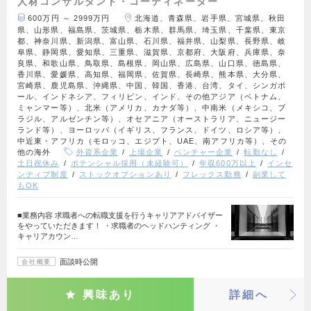
人材コンサルタント・コーディネーター
600万円 ～ 2999万円
北海道、青森県、岩手県、宮城県、秋田
県、山形県、福島県、茨城県、栃木県、群馬県、埼玉県、千葉県、東京
都、神奈川県、新潟県、富山県、石川県、福井県、山梨県、長野県、岐
阜県、静岡県、愛知県、三重県、滋賀県、京都府、大阪府、兵庫県、奈
良県、和歌山県、鳥取県、島根県、岡山県、広島県、山口県、徳島県、
香川県、愛媛県、高知県、福岡県、佐賀県、長崎県、熊本県、大分県、
宮崎県、鹿児島県、沖縄県、中国、韓国、香港、台湾、タイ、シンガポ
ール、インドネシア、フィリピン、インド、その他アジア（ベトナム、
ミャンマー等）、北米（アメリカ、カナダ等）、中南米（メキシコ、ブ
ラジル、アルゼンチン等）、オセアニア（オーストラリア、ニュージー
ランド等）、ヨーロッパ（イギリス、フランス、ドイツ、ロシア等）、
中近東・アフリカ（モロッコ、エジプト、UAE、南アフリカ等）、その
他の海外
外資系企業
上場企業
ベンチャー企業
転勤なし
土日祝休み
ポテンシャル採用（未経験可）
年収600万以上
インセ
ンティブ制度
ストックオプションあり
フレックス勤務
副業して
もOK
■業務内容 求職者への転職支援を行うキャリアアドバイザー
をやっていただきます！ ・求職者のヘッドハンティング ・
キャリアカウン…
面談時公開
会社概要
興味あり
詳細へ