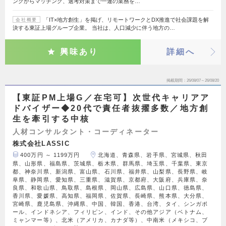
ングからマッチング、選考対策まで一連の業務を…
「IT×地方創生」を掲げ、リモートワークとDX推進で社会課題を解
会社概要
決する東証上場グループ企業。 当社は、人口減少に伴う地方の…
興味あり
詳細へ
掲載期間
26/08/07～26/08/20
【東証PM上場G／在宅可】次世代キャリアア
ドバイザー◆20代で責任者抜擢多数／地方創
生を牽引する中核
人材コンサルタント・コーディネーター
株式会社LASSIC
400万円 ～ 1199万円
北海道、青森県、岩手県、宮城県、秋田
県、山形県、福島県、茨城県、栃木県、群馬県、埼玉県、千葉県、東京
都、神奈川県、新潟県、富山県、石川県、福井県、山梨県、長野県、岐
阜県、静岡県、愛知県、三重県、滋賀県、京都府、大阪府、兵庫県、奈
良県、和歌山県、鳥取県、島根県、岡山県、広島県、山口県、徳島県、
香川県、愛媛県、高知県、福岡県、佐賀県、長崎県、熊本県、大分県、
宮崎県、鹿児島県、沖縄県、中国、韓国、香港、台湾、タイ、シンガポ
ール、インドネシア、フィリピン、インド、その他アジア（ベトナム、
ミャンマー等）、北米（アメリカ、カナダ等）、中南米（メキシコ、ブ