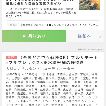
裁量に任せた自由な営業スタイル
・CA（キャリアアドバイザー） 役割 転職希望者（求職者）
と企業をつなぐ橋渡し役。個人に対してキャリアの提案・支
援を行う 主な…
上場間際のフルリモート✖️フルフレックスを実現した人材ビジネス
会社概要
興味あり
詳細へ
掲載期間
26/08/04～26/08/17
【全国どこでも勤務OK】フルリモート
NEW
×フルフレックス×高水準報酬の好待遇
人材コンサルタント・コーディネーター
800万円 ～ 1699万円
北海道、青森県、岩手県、宮城県、秋田
県、山形県、福島県、茨城県、栃木県、群馬県、埼玉県、千葉県、東京
都、神奈川県、新潟県、富山県、石川県、福井県、山梨県、長野県、岐
阜県、静岡県、愛知県、三重県、滋賀県、京都府、大阪府、兵庫県、奈
良県、和歌山県、鳥取県、島根県、岡山県、広島県、山口県、徳島県、
香川県、愛媛県、高知県、福岡県、佐賀県、長崎県、熊本県、大分県、
宮崎県、鹿児島県、沖縄県、中国、韓国、香港、台湾、タイ、シンガポ
ール、インドネシア、フィリピン、インド、その他アジア（ベトナム、
ミャンマー等）、北米（アメリカ、カナダ等）、中南米（メキシコ、ブ