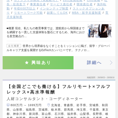
長・役員直下
事業責任者
サービス責任者
開発責任者
海外転
勤
年収600万以上
インセンティブ制度
ストックオプションあ
り
リモートワーク可能
副業してもOK
MBA・留学支援制度
育
児支援制度
■概要 現在、私たちの教育事業では、渡航前から帰国後まで
を網羅する一貫した支援体制を盤石にするため、海外におけ
る直営拠点の…
世界から境界線をなくすことをミッションに掲げ、留学・グローバ
会社概要
ルキャリア支援を展開するEdTechカンパニーです。 テクノロ…
興味あり
詳細へ
掲載期間
26/08/03～26/08/16
【全国どこでも働ける】フルリモート×フルフ
レックス×高水準報酬
人材コンサルタント・コーディネーター
800万円 ～ 1699万円
北海道、青森県、岩手県、宮城県、秋田
県、山形県、福島県、茨城県、栃木県、群馬県、埼玉県、千葉県、東京
都、神奈川県、新潟県、富山県、石川県、福井県、山梨県、長野県、岐
阜県、静岡県、愛知県、三重県、滋賀県、京都府、大阪府、兵庫県、奈