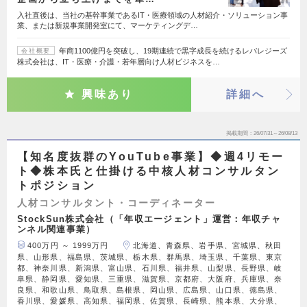
入社直後は、当社の基幹事業であるIT・医療領域の人材紹介・ソリューション事
業、または新規事業開発室にて、マーケティングデ…
年商1100億円を突破し、19期連続で黒字成長を続けるレバレジーズ
会社概要
株式会社は、IT・医療・介護・若年層向け人材ビジネスを…
興味あり
詳細へ
掲載期間
26/07/31～26/08/13
【知名度抜群のYouTube事業】◆週4リモー
ト◆株本氏と仕掛ける中核人材コンサルタン
トポジション
人材コンサルタント・コーディネーター
StockSun株式会社（「年収エージェント」運営：年収チャ
ンネル関連事業）
400万円 ～ 1999万円
北海道、青森県、岩手県、宮城県、秋田
県、山形県、福島県、茨城県、栃木県、群馬県、埼玉県、千葉県、東京
都、神奈川県、新潟県、富山県、石川県、福井県、山梨県、長野県、岐
阜県、静岡県、愛知県、三重県、滋賀県、京都府、大阪府、兵庫県、奈
良県、和歌山県、鳥取県、島根県、岡山県、広島県、山口県、徳島県、
香川県、愛媛県、高知県、福岡県、佐賀県、長崎県、熊本県、大分県、