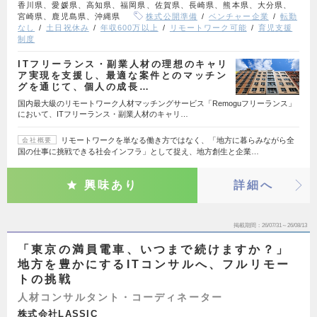
香川県、愛媛県、高知県、福岡県、佐賀県、長崎県、熊本県、大分県、
宮崎県、鹿児島県、沖縄県
株式公開準備
ベンチャー企業
転勤
なし
土日祝休み
年収600万以上
リモートワーク可能
育児支援
制度
ITフリーランス・副業人材の理想のキャリ
ア実現を支援し、最適な案件とのマッチン
グを通じて、個人の成長…
国内最大級のリモートワーク人材マッチングサービス「Remoguフリーランス」
において、ITフリーランス・副業人材のキャリ…
リモートワークを単なる働き方ではなく、「地方に暮らみながら全
会社概要
国の仕事に挑戦できる社会インフラ」として捉え、地方創生と企業…
興味あり
詳細へ
掲載期間
26/07/31～26/08/13
「東京の満員電車、いつまで続けますか？」
地方を豊かにするITコンサルへ、フルリモー
トの挑戦
人材コンサルタント・コーディネーター
株式会社LASSIC