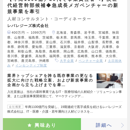
代経営幹部候補◆急成長メガベンチャーの新
規事業を牽引
人材コンサルタント・コーディネーター
レバレジーズ株式会社
400万円 ～ 1099万円
北海道、青森県、岩手県、宮城県、秋田
県、山形県、福島県、茨城県、栃木県、群馬県、埼玉県、千葉県、東京
都、神奈川県、新潟県、富山県、石川県、福井県、山梨県、長野県、岐
阜県、静岡県、愛知県、三重県、滋賀県、京都府、大阪府、兵庫県、奈
良県、和歌山県、鳥取県、島根県、岡山県、広島県、山口県、徳島県、
香川県、愛媛県、高知県、福岡県、佐賀県、長崎県、熊本県、大分県、
宮崎県、鹿児島県、沖縄県
大手企業
ベンチャー企業
土日祝休
み
インセンティブ制度
業界トップシェアを誇る既存事業の更なる
拡大に向けた戦略立案、および新規事業の
企画から立ち上げまでを牽…
入社直後は、当社の基幹事業であるIT・医療領域の人材紹介・ソリューション事
業、または新規事業開発室にて、マーケティングデ…
年商1100億円を突破し、19期連続で黒字成長を続けるレバレジーズ
会社概要
株式会社は、IT・医療・介護・若年層向け人材ビジネスを…
興味あり
詳細へ