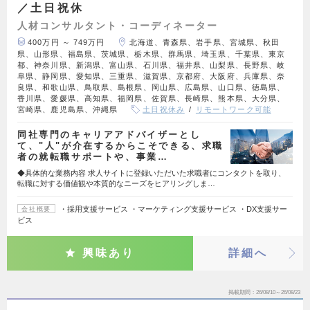
／土日祝休
人材コンサルタント・コーディネーター
400万円 ～ 749万円
北海道、青森県、岩手県、宮城県、秋田
県、山形県、福島県、茨城県、栃木県、群馬県、埼玉県、千葉県、東京
都、神奈川県、新潟県、富山県、石川県、福井県、山梨県、長野県、岐
阜県、静岡県、愛知県、三重県、滋賀県、京都府、大阪府、兵庫県、奈
良県、和歌山県、鳥取県、島根県、岡山県、広島県、山口県、徳島県、
香川県、愛媛県、高知県、福岡県、佐賀県、長崎県、熊本県、大分県、
宮崎県、鹿児島県、沖縄県
土日祝休み
リモートワーク可能
同社専門のキャリアアドバイザーとし
て、"人"が介在するからこそできる、求職
者の就転職サポートや、事業…
◆具体的な業務内容 求人サイトに登録いただいた求職者にコンタクトを取り、
転職に対する価値観や本質的なニーズをヒアリングしま…
・採用支援サービス ・マーケティング支援サービス ・DX支援サー
会社概要
ビス
興味あり
詳細へ
掲載期間
26/08/10～26/08/23