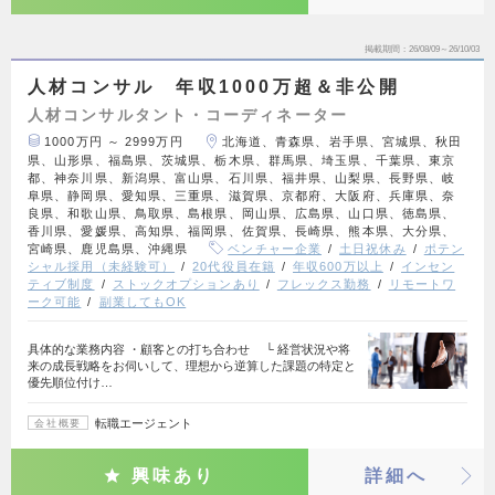
掲載期間
26/08/09～26/10/03
人材コンサル 年収1000万超＆非公開
人材コンサルタント・コーディネーター
1000万円 ～ 2999万円
北海道、青森県、岩手県、宮城県、秋田
県、山形県、福島県、茨城県、栃木県、群馬県、埼玉県、千葉県、東京
都、神奈川県、新潟県、富山県、石川県、福井県、山梨県、長野県、岐
阜県、静岡県、愛知県、三重県、滋賀県、京都府、大阪府、兵庫県、奈
良県、和歌山県、鳥取県、島根県、岡山県、広島県、山口県、徳島県、
香川県、愛媛県、高知県、福岡県、佐賀県、長崎県、熊本県、大分県、
宮崎県、鹿児島県、沖縄県
ベンチャー企業
土日祝休み
ポテン
シャル採用（未経験可）
20代役員在籍
年収600万以上
インセン
ティブ制度
ストックオプションあり
フレックス勤務
リモートワ
ーク可能
副業してもOK
具体的な業務内容 ・顧客との打ち合わせ └ 経営状況や将
来の成長戦略をお伺いして、理想から逆算した課題の特定と
優先順位付け…
転職エージェント
会社概要
興味あり
詳細へ