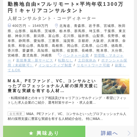
勤務地自由×フルリモート×平均年収1300万
円！キャリアコンサルタント
人材コンサルタント・コーディネーター
400万円 ～ 1549万円
北海道、青森県、岩手県、宮城県、秋田
県、山形県、福島県、茨城県、栃木県、群馬県、埼玉県、千葉県、東京
都、神奈川県、新潟県、富山県、石川県、福井県、山梨県、長野県、岐
阜県、静岡県、愛知県、三重県、滋賀県、京都府、大阪府、兵庫県、奈
良県、和歌山県、鳥取県、島根県、岡山県、広島県、山口県、徳島県、
香川県、愛媛県、高知県、福岡県、佐賀県、長崎県、熊本県、大分県、
宮崎県、鹿児島県、沖縄県
ベンチャー企業
管理職・マネジャ
ー
新規事業・新サービス
転勤なし
土日祝休み
ポテンシャル採
用（未経験可）
インセンティブ制度
リモートワーク可能
副業し
てもOK
M＆A、PEファンド、VC、コンサルとい
ったプロフェッショナル人材の採用支援に
豊富な実績を有する人材…
・転職候補者とのキャリア相談及びキャリアコンサルティング ・希望にフィッ
トした求人企業のご紹介、選考対策サポート ・求人企業…
M&A、PEファンド、VC、コンサルといったプロフェッショナル人
会社概要
材の採用支援に豊富な実績を有する人材紹介会社。 特にM&A…
興味あり
詳細へ