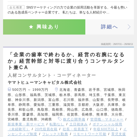
SNSマーケティングの力で企業の採用活動を革新する、今最も勢い
会社概要
のある急成長ベンチャー企業です。 私たちは、単なる人材紹介や…
興味あり
詳細へ
掲載期間
26/07/31～26/08/13
「企業の歯車で終わるか、経営の右腕になる
か」経営幹部と対等に渡り合うコンサルタン
ト兼CA
人材コンサルタント・コーディネーター
ヤマトヒューマンキャピタル株式会社
500万円 ～ 1999万円
北海道、青森県、岩手県、宮城県、秋田
県、山形県、福島県、茨城県、栃木県、群馬県、埼玉県、千葉県、東京
都、神奈川県、新潟県、富山県、石川県、福井県、山梨県、長野県、岐
阜県、静岡県、愛知県、三重県、滋賀県、京都府、大阪府、兵庫県、奈
良県、和歌山県、鳥取県、島根県、岡山県、広島県、山口県、徳島県、
香川県、愛媛県、高知県、福岡県、佐賀県、長崎県、熊本県、大分県、
宮崎県、鹿児島県、沖縄県
株式公開準備
管理職・マネジャー
新規事業・新サービス
転勤なし
土日祝休み
ポテンシャル採用
（未経験可）
20代役員在籍
社長・役員直下
年収600万以上
イ
ンセンティブ制度
フレックス勤務
リモートワーク可能
育児支援