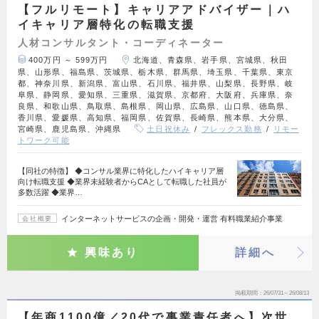
【フルリモート】キャリアアドバイザー｜ハ
イキャリア層特化の転職支援
人材コンサルタント・コーディネーター
400万円 ～ 599万円
北海道、青森県、岩手県、宮城県、秋田
県、山形県、福島県、茨城県、栃木県、群馬県、埼玉県、千葉県、東京
都、神奈川県、新潟県、富山県、石川県、福井県、山梨県、長野県、岐
阜県、静岡県、愛知県、三重県、滋賀県、京都府、大阪府、兵庫県、奈
良県、和歌山県、鳥取県、島根県、岡山県、広島県、山口県、徳島県、
香川県、愛媛県、高知県、福岡県、佐賀県、長崎県、熊本県、大分県、
宮崎県、鹿児島県、沖縄県
土日祝休み
フレックス勤務
リモー
トワーク可能
【同社の特徴】 ◆コンサル業界に特化したハイキャリア層
向け転職支援 ◆業界未経験者からCAとして転職した社員が
多数活躍 ◆業界…
インターネットサービスの企画・開発・運営 有料職業紹介事業
会社概要
興味あり
詳細へ
掲載期間
26/07/31～26/08/13
【年商1100億／20代で事業責任者へ】次世