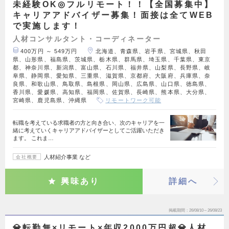
未経験OK◎フルリモート！！【全国募集中】
キャリアアドバイザー募集！面接は全てWEB
で実施します！
人材コンサルタント・コーディネーター
400万円 ～ 549万円
北海道、青森県、岩手県、宮城県、秋田
県、山形県、福島県、茨城県、栃木県、群馬県、埼玉県、千葉県、東京
都、神奈川県、新潟県、富山県、石川県、福井県、山梨県、長野県、岐
阜県、静岡県、愛知県、三重県、滋賀県、京都府、大阪府、兵庫県、奈
良県、和歌山県、鳥取県、島根県、岡山県、広島県、山口県、徳島県、
香川県、愛媛県、高知県、福岡県、佐賀県、長崎県、熊本県、大分県、
宮崎県、鹿児島県、沖縄県
リモートワーク可能
転職を考えている求職者の方と向き合い、次のキャリアを一
緒に考えていくキャリアアドバイザーとしてご活躍いただき
ます。 これま…
人材紹介事業 など
会社概要
興味あり
詳細へ
掲載期間
26/08/10～26/08/23
💎転勤無×リモート×年収2000万円超💎人材