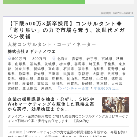
掲載期間
26/07/31～26/08/13
【下限500万×新卒採用】コンサルタント◆
「寄り添い」の力で市場を奪う、次世代メガ
ベン候補
人材コンサルタント・コーディネーター
株式会社ミギナナメウエ
500万円 ～ 899万円
北海道、青森県、岩手県、宮城県、秋田
県、山形県、福島県、茨城県、栃木県、群馬県、埼玉県、千葉県、東京
都、神奈川県、新潟県、富山県、石川県、福井県、山梨県、長野県、岐
阜県、静岡県、愛知県、三重県、滋賀県、京都府、大阪府、兵庫県、奈
良県、和歌山県、鳥取県、島根県、岡山県、広島県、山口県、徳島県、
香川県、愛媛県、高知県、福岡県、佐賀県、長崎県、熊本県、大分県、
宮崎県、鹿児島県、沖縄県
ベンチャー企業
年収600万以上
企業の採用課題を抽出・分析し、SNSや
Webマーケティングを駆使した戦略立案
から実行、効果検証までを…
クライアント企業の採用成功に向けた総合的なコンサルティングおよびマーケテ
ィング戦略の立案・実行をお任せします。 【具体的な…
SNSマーケティングの力で企業の採用活動を革新する、今最も勢い
会社概要