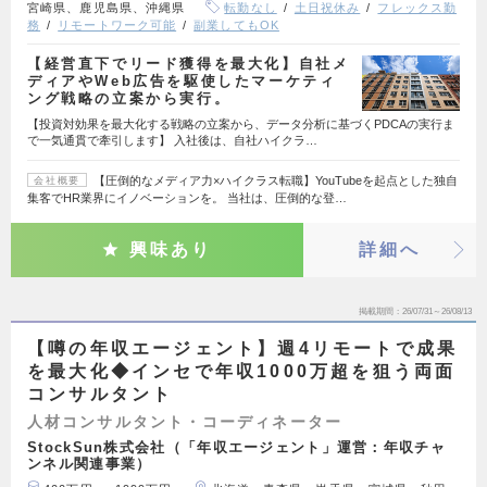
宮崎県、鹿児島県、沖縄県
転勤なし
土日祝休み
フレックス勤
務
リモートワーク可能
副業してもOK
【経営直下でリード獲得を最大化】自社メ
ディアやWeb広告を駆使したマーケティ
ング戦略の立案から実行。
【投資対効果を最大化する戦略の立案から、データ分析に基づくPDCAの実行ま
で一気通貫で牽引します】 入社後は、自社ハイクラ…
【圧倒的なメディア力×ハイクラス転職】YouTubeを起点とした独自
会社概要
集客でHR業界にイノベーションを。 当社は、圧倒的な登…
興味あり
詳細へ
掲載期間
26/07/31～26/08/13
【噂の年収エージェント】週4リモートで成果
を最大化◆インセで年収1000万超を狙う両面
コンサルタント
人材コンサルタント・コーディネーター
StockSun株式会社（「年収エージェント」運営：年収チャ
ンネル関連事業）