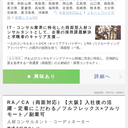
良県、和歌山県、鳥取県、島根県、岡山県、広島県、山口県、徳島県、
香川県、愛媛県、高知県、福岡県、佐賀県、長崎県、熊本県、大分県、
宮崎県、鹿児島県、沖縄県
年収600万以上
リモートワーク可
能
副業してもOK
IT・コンサル業界に特化した両面型人材コ
ンサルタントとして、企業の採用課題解決
と求職者のキャリア支援…
一人のコンサルタントがCA（キャリアアドバイザー）とRA（リクルーティング
アドバイザー）の両方の役割を担う「両面型（一気…
ITおよびコンサルティングファーム領域に完全に特化し、圧倒的な
会社概要
質を追求する一気通貫（両面型）の人材紹介・採用コンサルティ…
興味あり
詳細へ
掲載期間
26/07/31～26/08/17
RA／CA（両面対応）【大阪】入社後の活
躍・定着にこだわる／フルフレックス×フルリ
モート／副業可
人材コンサルタント・コーディネーター