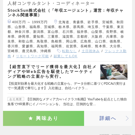
人材コンサルタント・コーディネーター
StockSun株式会社（「年収エージェント」運営：年収チャ
ンネル関連事業）
400万円 ～ 1999万円
北海道、青森県、岩手県、宮城県、秋田
県、山形県、福島県、茨城県、栃木県、群馬県、埼玉県、千葉県、東京
都、神奈川県、新潟県、富山県、石川県、福井県、山梨県、長野県、岐
阜県、静岡県、愛知県、三重県、滋賀県、京都府、大阪府、兵庫県、奈
良県、和歌山県、鳥取県、島根県、岡山県、広島県、山口県、徳島県、
香川県、愛媛県、高知県、福岡県、佐賀県、長崎県、熊本県、大分県、
宮崎県、鹿児島県、沖縄県
転勤なし
土日祝休み
フレックス勤
務
リモートワーク可能
副業してもOK
【経営直下でリード獲得を最大化】自社メ
ディアやWeb広告を駆使したマーケティ
ング戦略の立案から実行。
【投資対効果を最大化する戦略の立案から、データ分析に基づくPDCAの実行ま
で一気通貫で牽引します】 入社後は、自社ハイクラ…
【圧倒的なメディア力×ハイクラス転職】YouTubeを起点とした独自
会社概要
集客でHR業界にイノベーションを。 当社は、圧倒的な登…
興味あり
詳細へ