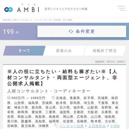
若手ハイキャリアのスカウト転職
熊本県の人材コンサルタント・コーディネーターの転職・求人情報
199
条件変更
件
すべて
新着のみ
掲載終了間近
掲載期間
26/07/31～26/08/13
※人の役に立ちたい・給料も稼ぎたい※【人
材コンサルタント・両面型エージェント、非
公開求人掲載】
人材コンサルタント・コーディネーター
550万円 ～ 1999万円
北海道、青森県、岩手県、宮城県、秋田
県、山形県、福島県、茨城県、栃木県、群馬県、埼玉県、千葉県、東京
都、神奈川県、新潟県、富山県、石川県、福井県、山梨県、長野県、岐
阜県、静岡県、愛知県、三重県、滋賀県、京都府、大阪府、兵庫県、奈
良県、和歌山県、鳥取県、島根県、岡山県、広島県、山口県、徳島県、
香川県、愛媛県、高知県、福岡県、佐賀県、長崎県、熊本県、大分県、
宮崎県、鹿児島県、沖縄県
ベンチャー企業
土日祝休み
3,000