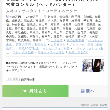
営業コンサル（ヘッドハンター）
人材コンサルタント・コーディネーター
400万円 ～ 2499万円
北海道、青森県、岩手県、宮城県、秋田
県、山形県、福島県、茨城県、栃木県、群馬県、埼玉県、千葉県、東京
都、神奈川県、新潟県、富山県、石川県、福井県、山梨県、長野県、岐
阜県、静岡県、愛知県、三重県、滋賀県、京都府、大阪府、兵庫県、奈
良県、和歌山県、鳥取県、島根県、岡山県、広島県、山口県、徳島県、
香川県、愛媛県、高知県、福岡県、佐賀県、長崎県、熊本県、大分県、
宮崎県、鹿児島県、沖縄県
上場企業
株式公開準備
ベンチャー
企業
英語力不問
転勤なし
土日祝休み
ポテンシャル採用（未経
験可）
年収600万以上
インセンティブ制度
ストックオプションあ
り
フレックス勤務
リモートワーク可能
副業してもOK
■業務内容 求職者への転職支援を行うキャリアアドバイザー
をやっていただきます！ ・求職者のヘッドハンティング ・
キャリアカウン…
面談時公開
会社概要
興味あり
詳細へ
掲載期間
26/08/10～26/08/23