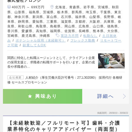
株式会社アロンジ
400万円 ～ 699万円
北海道、青森県、岩手県、宮城県、秋田
県、山形県、福島県、茨城県、栃木県、群馬県、埼玉県、千葉県、東京
都、神奈川県、新潟県、富山県、石川県、福井県、山梨県、長野県、岐
阜県、静岡県、愛知県、三重県、滋賀県、京都府、大阪府、兵庫県、奈
良県、和歌山県、鳥取県、島根県、岡山県、広島県、山口県、徳島県、
香川県、愛媛県、高知県、福岡県、佐賀県、長崎県、熊本県、大分県、
宮崎県、鹿児島県、沖縄県
英語力不問
転勤なし
土日祝休
み
ポテンシャル採用（未経験可）
フレックス勤務
リモートワー
ク可能
副業してもOK
関西に特化した転職エージェントとして、クライアント企業
の採用支援と、求職者の転職サポートを行います。企業の成
長や求職者の…
人材紹介（厚生労働大臣許可番号：27ユ302080） 採用代行 各種研
会社概要
修 セールスプロモーション
興味あり
詳細へ
掲載期間
26/08/10～26/08/23
【未経験歓迎／フルリモート可】歯科・介護
業界特化のキャリアアドバイザー（両面型）