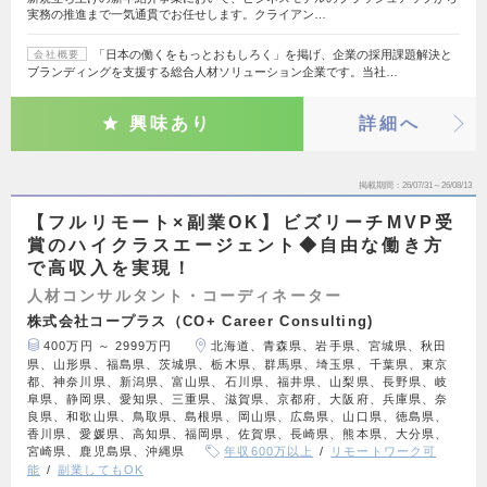
実務の推進まで一気通貫でお任せします。クライアン…
「日本の働くをもっとおもしろく」を掲げ、企業の採用課題解決と
会社概要
ブランディングを支援する総合人材ソリューション企業です。当社…
興味あり
詳細へ
掲載期間
26/07/31～26/08/13
【フルリモート×副業OK】ビズリーチMVP受
賞のハイクラスエージェント◆自由な働き方
で高収入を実現！
人材コンサルタント・コーディネーター
株式会社コープラス（CO+ Career Consulting)
400万円 ～ 2999万円
北海道、青森県、岩手県、宮城県、秋田
県、山形県、福島県、茨城県、栃木県、群馬県、埼玉県、千葉県、東京
都、神奈川県、新潟県、富山県、石川県、福井県、山梨県、長野県、岐
阜県、静岡県、愛知県、三重県、滋賀県、京都府、大阪府、兵庫県、奈
良県、和歌山県、鳥取県、島根県、岡山県、広島県、山口県、徳島県、
香川県、愛媛県、高知県、福岡県、佐賀県、長崎県、熊本県、大分県、
宮崎県、鹿児島県、沖縄県
年収600万以上
リモートワーク可
能
副業してもOK