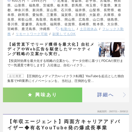
400万円 ～ 1999万円
北海道、青森県、岩手県、宮城県、秋田
県、山形県、福島県、茨城県、栃木県、群馬県、埼玉県、千葉県、東京
都、神奈川県、新潟県、富山県、石川県、福井県、山梨県、長野県、岐
阜県、静岡県、愛知県、三重県、滋賀県、京都府、大阪府、兵庫県、奈
良県、和歌山県、鳥取県、島根県、岡山県、広島県、山口県、徳島県、
香川県、愛媛県、高知県、福岡県、佐賀県、長崎県、熊本県、大分県、
宮崎県、鹿児島県、沖縄県
転勤なし
土日祝休み
フレックス勤
務
リモートワーク可能
副業してもOK
【経営直下でリード獲得を最大化】自社メ
ディアやWeb広告を駆使したマーケティ
ング戦略の立案から実行。
【投資対効果を最大化する戦略の立案から、データ分析に基づくPDCAの実行ま
で一気通貫で牽引します】 入社後は、自社ハイクラ…
【圧倒的なメディア力×ハイクラス転職】YouTubeを起点とした独自
会社概要
集客でHR業界にイノベーションを。 当社は、圧倒的な登…
興味あり
詳細へ
掲載期間
26/07/31～26/08/13
【年収エージェント】両面方キャリアアドバ
イザー◆有名YouTube発の爆成長事業