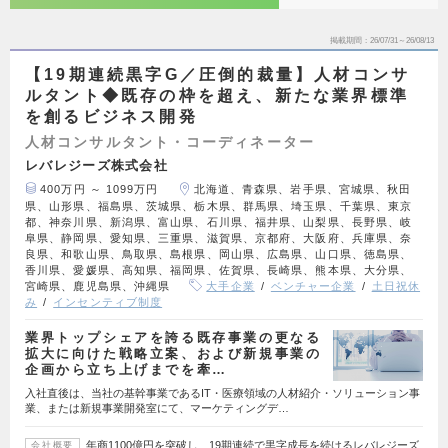
掲載期間
26/07/31～26/08/13
【19期連続黒字G／圧倒的裁量】人材コンサ
ルタント◆既存の枠を超え、新たな業界標準
を創るビジネス開発
人材コンサルタント・コーディネーター
レバレジーズ株式会社
400万円 ～ 1099万円
北海道、青森県、岩手県、宮城県、秋田
県、山形県、福島県、茨城県、栃木県、群馬県、埼玉県、千葉県、東京
都、神奈川県、新潟県、富山県、石川県、福井県、山梨県、長野県、岐
阜県、静岡県、愛知県、三重県、滋賀県、京都府、大阪府、兵庫県、奈
良県、和歌山県、鳥取県、島根県、岡山県、広島県、山口県、徳島県、
香川県、愛媛県、高知県、福岡県、佐賀県、長崎県、熊本県、大分県、
宮崎県、鹿児島県、沖縄県
大手企業
ベンチャー企業
土日祝休
み
インセンティブ制度
業界トップシェアを誇る既存事業の更なる
拡大に向けた戦略立案、および新規事業の
企画から立ち上げまでを牽…
入社直後は、当社の基幹事業であるIT・医療領域の人材紹介・ソリューション事
業、または新規事業開発室にて、マーケティングデ…
年商1100億円を突破し、19期連続で黒字成長を続けるレバレジーズ
会社概要