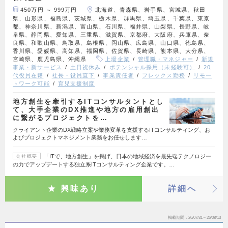
450万円 ～ 999万円
北海道、青森県、岩手県、宮城県、秋田
県、山形県、福島県、茨城県、栃木県、群馬県、埼玉県、千葉県、東京
都、神奈川県、新潟県、富山県、石川県、福井県、山梨県、長野県、岐
阜県、静岡県、愛知県、三重県、滋賀県、京都府、大阪府、兵庫県、奈
良県、和歌山県、鳥取県、島根県、岡山県、広島県、山口県、徳島県、
香川県、愛媛県、高知県、福岡県、佐賀県、長崎県、熊本県、大分県、
宮崎県、鹿児島県、沖縄県
上場企業
管理職・マネジャー
新規
事業・新サービス
土日祝休み
ポテンシャル採用（未経験可）
20
代役員在籍
社長・役員直下
事業責任者
フレックス勤務
リモー
トワーク可能
育児支援制度
地方創生を牽引するITコンサルタントとし
て、大手企業のDX推進や地方の雇用創出
に繋がるプロジェクトを…
クライアント企業のDX戦略立案や業務変革を支援するITコンサルティング、お
よびプロジェクトマネジメント業務をお任せします…
「ITで、地方創生」を掲げ、日本の地域経済を最先端テクノロジー
会社概要
の力でアップデートする独立系ITコンサルティング企業です。…
興味あり
詳細へ
掲載期間
26/07/31～26/08/13