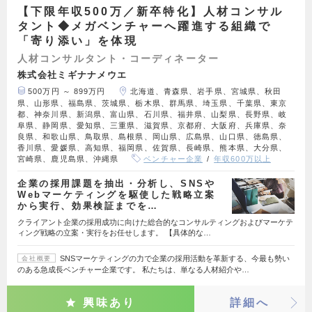
【下限年収500万／新卒特化】人材コンサル
タント◆メガベンチャーへ躍進する組織で
「寄り添い」を体現
人材コンサルタント・コーディネーター
株式会社ミギナナメウエ
500万円 ～ 899万円
北海道、青森県、岩手県、宮城県、秋田
県、山形県、福島県、茨城県、栃木県、群馬県、埼玉県、千葉県、東京
都、神奈川県、新潟県、富山県、石川県、福井県、山梨県、長野県、岐
阜県、静岡県、愛知県、三重県、滋賀県、京都府、大阪府、兵庫県、奈
良県、和歌山県、鳥取県、島根県、岡山県、広島県、山口県、徳島県、
香川県、愛媛県、高知県、福岡県、佐賀県、長崎県、熊本県、大分県、
宮崎県、鹿児島県、沖縄県
ベンチャー企業
年収600万以上
企業の採用課題を抽出・分析し、SNSや
Webマーケティングを駆使した戦略立案
から実行、効果検証までを…
クライアント企業の採用成功に向けた総合的なコンサルティングおよびマーケテ
ィング戦略の立案・実行をお任せします。 【具体的な…
SNSマーケティングの力で企業の採用活動を革新する、今最も勢い
会社概要
のある急成長ベンチャー企業です。 私たちは、単なる人材紹介や…
興味あり
詳細へ