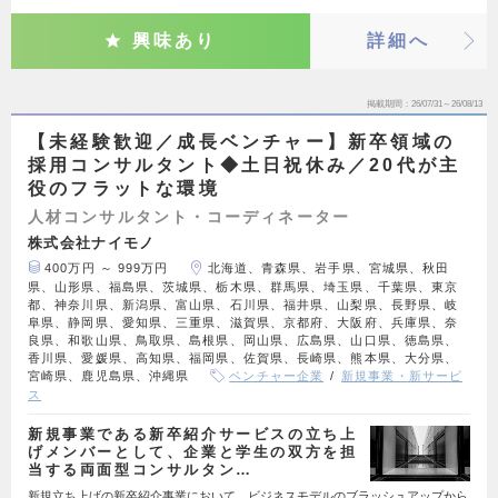
興味あり
詳細へ
掲載期間
26/07/31～26/08/13
【未経験歓迎／成長ベンチャー】新卒領域の
採用コンサルタント◆土日祝休み／20代が主
役のフラットな環境
人材コンサルタント・コーディネーター
株式会社ナイモノ
400万円 ～ 999万円
北海道、青森県、岩手県、宮城県、秋田
県、山形県、福島県、茨城県、栃木県、群馬県、埼玉県、千葉県、東京
都、神奈川県、新潟県、富山県、石川県、福井県、山梨県、長野県、岐
阜県、静岡県、愛知県、三重県、滋賀県、京都府、大阪府、兵庫県、奈
良県、和歌山県、鳥取県、島根県、岡山県、広島県、山口県、徳島県、
香川県、愛媛県、高知県、福岡県、佐賀県、長崎県、熊本県、大分県、
宮崎県、鹿児島県、沖縄県
ベンチャー企業
新規事業・新サービ
ス
新規事業である新卒紹介サービスの立ち上
げメンバーとして、企業と学生の双方を担
当する両面型コンサルタン…
新規立ち上げの新卒紹介事業において、ビジネスモデルのブラッシュアップから