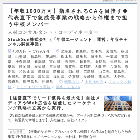
掲載期間
26/07/31～26/08/13
【年収1000万可】指名されるCAを目指す◆
代表直下で急成長事業の戦略から伴権まで担
う中核メンバー
人材コンサルタント・コーディネーター
StockSun株式会社（「年収エージェント」運営：年収チャ
ンネル関連事業）
400万円 ～ 1999万円
北海道、青森県、岩手県、宮城県、秋田
県、山形県、福島県、茨城県、栃木県、群馬県、埼玉県、千葉県、東京
都、神奈川県、新潟県、富山県、石川県、福井県、山梨県、長野県、岐
阜県、静岡県、愛知県、三重県、滋賀県、京都府、大阪府、兵庫県、奈
良県、和歌山県、鳥取県、島根県、岡山県、広島県、山口県、徳島県、
香川県、愛媛県、高知県、福岡県、佐賀県、長崎県、熊本県、大分県、
宮崎県、鹿児島県、沖縄県
転勤なし
土日祝休み
フレックス勤
務
リモートワーク可能
副業してもOK
【経営直下でリード獲得を最大化】自社メ
ディアやWeb広告を駆使したマーケティ
ング戦略の立案から実行。
【投資対効果を最大化する戦略の立案から、データ分析に基づくPDCAの実行ま
で一気通貫で牽引します】 入社後は、自社ハイクラ…
【圧倒的なメディア力×ハイクラス転職】YouTubeを起点とした独自
会社概要
集客でHR業界にイノベーションを。 当社は、圧倒的な登…