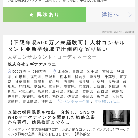
のある急成長ベンチャー企業です。 私たちは、単なる人材紹介や…
興味あり
詳細へ
掲載期間
26/07/31～26/08/13
【下限年収500万／未経験可】人材コンサル
タント◆新卒領域で圧倒的な寄り添い
人材コンサルタント・コーディネーター
株式会社ミギナナメウエ
500万円 ～ 899万円
北海道、青森県、岩手県、宮城県、秋田
県、山形県、福島県、茨城県、栃木県、群馬県、埼玉県、千葉県、東京
都、神奈川県、新潟県、富山県、石川県、福井県、山梨県、長野県、岐
阜県、静岡県、愛知県、三重県、滋賀県、京都府、大阪府、兵庫県、奈
良県、和歌山県、鳥取県、島根県、岡山県、広島県、山口県、徳島県、
香川県、愛媛県、高知県、福岡県、佐賀県、長崎県、熊本県、大分県、
宮崎県、鹿児島県、沖縄県
ベンチャー企業
年収600万以上
企業の採用課題を抽出・分析し、SNSや
Webマーケティングを駆使した戦略立案
から実行、効果検証までを…
クライアント企業の採用成功に向けた総合的なコンサルティングおよびマーケテ
ィング戦略の立案・実行をお任せします。 【具体的な…