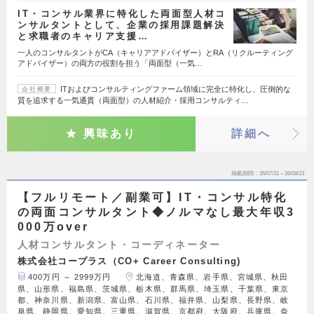
IT・コンサル業界に特化した両面型人材コ
ンサルタントとして、企業の採用課題解決
と求職者のキャリア支援…
一人のコンサルタントがCA（キャリアアドバイザー）とRA（リクルーティング
アドバイザー）の両方の役割を担う「両面型（一気…
ITおよびコンサルティングファーム領域に完全に特化し、圧倒的な
会社概要
質を追求する一気通貫（両面型）の人材紹介・採用コンサルティ…
興味あり
詳細へ
掲載期間
26/07/31～26/08/13
【フルリモート／副業可】IT・コンサル特化
の両面コンサルタント◆ノルマなし最大年収3
000万over
人材コンサルタント・コーディネーター
株式会社コープラス（CO+ Career Consulting)
400万円 ～ 2999万円
北海道、青森県、岩手県、宮城県、秋田
県、山形県、福島県、茨城県、栃木県、群馬県、埼玉県、千葉県、東京
都、神奈川県、新潟県、富山県、石川県、福井県、山梨県、長野県、岐
阜県、静岡県、愛知県、三重県、滋賀県、京都府、大阪府、兵庫県、奈