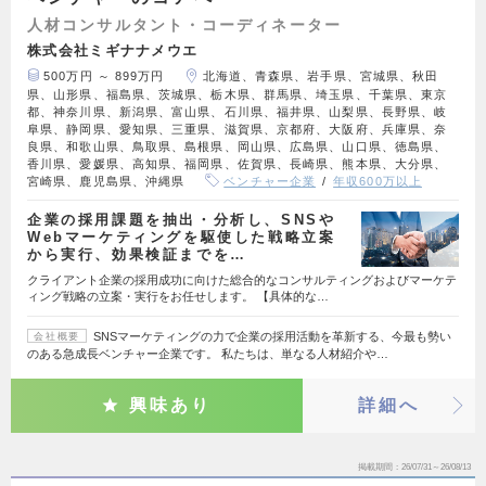
人材コンサルタント・コーディネーター
株式会社ミギナナメウエ
500万円 ～ 899万円
北海道、青森県、岩手県、宮城県、秋田
県、山形県、福島県、茨城県、栃木県、群馬県、埼玉県、千葉県、東京
都、神奈川県、新潟県、富山県、石川県、福井県、山梨県、長野県、岐
阜県、静岡県、愛知県、三重県、滋賀県、京都府、大阪府、兵庫県、奈
良県、和歌山県、鳥取県、島根県、岡山県、広島県、山口県、徳島県、
香川県、愛媛県、高知県、福岡県、佐賀県、長崎県、熊本県、大分県、
宮崎県、鹿児島県、沖縄県
ベンチャー企業
年収600万以上
企業の採用課題を抽出・分析し、SNSや
Webマーケティングを駆使した戦略立案
から実行、効果検証までを…
クライアント企業の採用成功に向けた総合的なコンサルティングおよびマーケテ
ィング戦略の立案・実行をお任せします。 【具体的な…
SNSマーケティングの力で企業の採用活動を革新する、今最も勢い
会社概要
のある急成長ベンチャー企業です。 私たちは、単なる人材紹介や…
興味あり
詳細へ
掲載期間
26/07/31～26/08/13