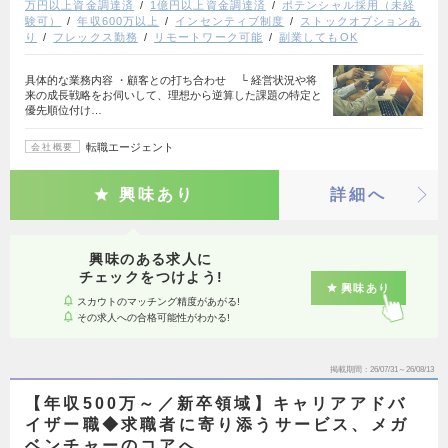
万円以上資金調達済
1億円以上資金調達済
ポテンシャル採用（未経
験可）
年収600万以上
インセンティブ制度
ストックオプションあ
り
フレックス勤務
リモートワーク可能
副業してもOK
具体的な業務内容 ・顧客との打ち合わせ └ 経営状況や将
来の成長戦略をお伺いして、理想から逆算した課題の特定と
優先順位付け…
転職エージェント
会社概要
興味あり
詳細へ
興味のある求人に
チェックをつけよう!
興味あり
スカウトのマッチング精度があがる!
その求人への合格可能性がわかる!
掲載期間
26/07/31～26/08/13
【年収500万～／新卒領域】キャリアアドバ
イザー職◆求職者に寄り添うサービス、メガ
ベンチャーのコアへ