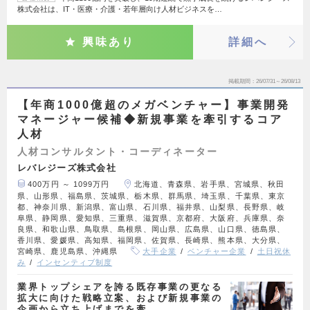
株式会社は、IT・医療・介護・若年層向け人材ビジネスを…
興味あり
詳細へ
掲載期間
26/07/31～26/08/13
【年商1000億超のメガベンチャー】事業開発
マネージャー候補◆新規事業を牽引するコア
人材
人材コンサルタント・コーディネーター
レバレジーズ株式会社
400万円 ～ 1099万円
北海道、青森県、岩手県、宮城県、秋田
県、山形県、福島県、茨城県、栃木県、群馬県、埼玉県、千葉県、東京
都、神奈川県、新潟県、富山県、石川県、福井県、山梨県、長野県、岐
阜県、静岡県、愛知県、三重県、滋賀県、京都府、大阪府、兵庫県、奈
良県、和歌山県、鳥取県、島根県、岡山県、広島県、山口県、徳島県、
香川県、愛媛県、高知県、福岡県、佐賀県、長崎県、熊本県、大分県、
宮崎県、鹿児島県、沖縄県
大手企業
ベンチャー企業
土日祝休
み
インセンティブ制度
業界トップシェアを誇る既存事業の更なる
拡大に向けた戦略立案、および新規事業の
企画から立ち上げまでを牽…