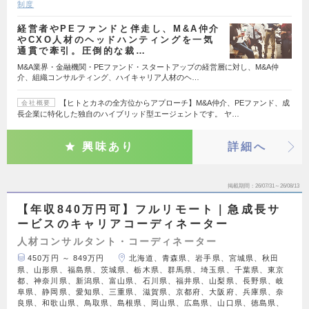
制度
経営者やPEファンドと伴走し、M&A仲介
やCXO人材のヘッドハンティングを一気
通貫で牽引。圧倒的な裁…
M&A業界・金融機関・PEファンド・スタートアップの経営層に対し、M&A仲
介、組織コンサルティング、ハイキャリア人材のヘ…
【ヒトとカネの全方位からアプローチ】M&A仲介、PEファンド、成
会社概要
長企業に特化した独自のハイブリッド型エージェントです。 ヤ…
興味あり
詳細へ
掲載期間
26/07/31～26/08/13
【年収840万円可】フルリモート｜急成長サ
ービスのキャリアコーディネーター
人材コンサルタント・コーディネーター
450万円 ～ 849万円
北海道、青森県、岩手県、宮城県、秋田
県、山形県、福島県、茨城県、栃木県、群馬県、埼玉県、千葉県、東京
都、神奈川県、新潟県、富山県、石川県、福井県、山梨県、長野県、岐
阜県、静岡県、愛知県、三重県、滋賀県、京都府、大阪府、兵庫県、奈
良県、和歌山県、鳥取県、島根県、岡山県、広島県、山口県、徳島県、