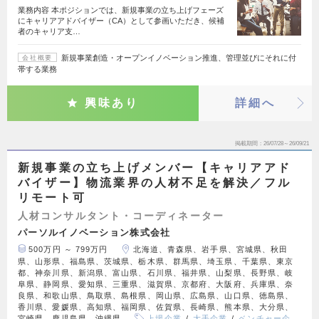
業務内容 本ポジションでは、新規事業の立ち上げフェーズ
にキャリアアドバイザー（CA）として参画いただき、候補
者のキャリア支…
新規事業創造・オープンイノベーション推進、管理並びにそれに付
会社概要
帯する業務
興味あり
詳細へ
掲載期間
26/07/28～26/09/21
新規事業の立ち上げメンバー【キャリアアド
バイザー】物流業界の人材不足を解決／フル
リモート可
人材コンサルタント・コーディネーター
パーソルイノベーション株式会社
500万円 ～ 799万円
北海道、青森県、岩手県、宮城県、秋田
県、山形県、福島県、茨城県、栃木県、群馬県、埼玉県、千葉県、東京
都、神奈川県、新潟県、富山県、石川県、福井県、山梨県、長野県、岐
阜県、静岡県、愛知県、三重県、滋賀県、京都府、大阪府、兵庫県、奈
良県、和歌山県、鳥取県、島根県、岡山県、広島県、山口県、徳島県、
香川県、愛媛県、高知県、福岡県、佐賀県、長崎県、熊本県、大分県、
宮崎県、鹿児島県、沖縄県
上場企業
大手企業
ベンチャー企