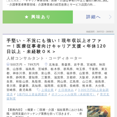
・キャリア事業領域：医療・介護従事者の不足と偏在の解消に挑む
会社概要
・介護事業者事業領域：介護事業者の経営改善とサービス品質の向…
興味あり
詳細へ
掲載期間
26/07/22～26/09/15
手堅い・不況にも強い！現年収以上オファ
ー！医療従事者向けキャリア支援＜年休120
日以上・未経験ＯＫ＞
人材コンサルタント・コーディネーター
500万円 ～ 799万円
北海道、青森県、岩手県、宮城県、秋田
県、山形県、福島県、茨城県、栃木県、群馬県、埼玉県、千葉県、東京
都、神奈川県、新潟県、富山県、石川県、福井県、山梨県、長野県、岐
阜県、静岡県、愛知県、三重県、滋賀県、京都府、大阪府、兵庫県、奈
良県、和歌山県、鳥取県、島根県、岡山県、広島県、山口県、徳島県、
香川県、愛媛県、高知県、福岡県、佐賀県、長崎県、熊本県、大分県、
宮崎県、鹿児島県
上場企業
土日祝休み
3,000万円以上資金調
達済
1億円以上資金調達済
ポテンシャル採用（未経験可）
育児支
援制度
【業務内容】 ＜概要＞ 〇医療・介護・福祉業界における転
職・採用支援のマッチング業務を担って頂きます。 ・求