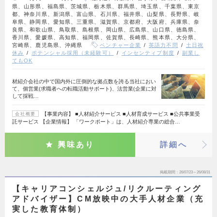
県、山形県、福島県、茨城県、栃木県、群馬県、埼玉県、千葉県、東京
都、神奈川県、新潟県、富山県、石川県、福井県、山梨県、長野県、岐
阜県、静岡県、愛知県、三重県、滋賀県、京都府、大阪府、兵庫県、奈
良県、和歌山県、鳥取県、島根県、岡山県、広島県、山口県、徳島県、
香川県、愛媛県、高知県、福岡県、佐賀県、長崎県、熊本県、大分県、
宮崎県、鹿児島県、沖縄県
ベンチャー企業
英語力不問
土日祝
休み
ポテンシャル採用（未経験可）
インセンティブ制度
副業し
てもOK
材紹介会社の中で国内外に圧倒的な拠点数を誇る当社におい
て、個営業(求職者への転職活動サポート)、法営業(企業に対
して採戦…
【事業内容】 ■人材紹介サービス ■人材育成サービス ■公共事業受
会社概要
託サービス 【企業情報】 「ワークポート」は、人材紹介専業の総合…
興味あり
詳細へ
掲載期間
26/07/23～26/08/31
【キャリアコンシェルジュ/リクルーティング
アドバイザー】CM放映中の大手人材企業（充
実した教育体制）