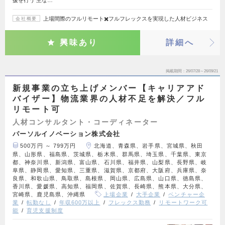
援を行う 主な…
上場間際のフルリモート✖️フルフレックスを実現した人材ビジネス
会社概要
興味あり
詳細へ
掲載期間
26/07/28～26/09/21
新規事業の立ち上げメンバー【キャリアアド
バイザー】物流業界の人材不足を解決／フル
リモート可
人材コンサルタント・コーディネーター
パーソルイノベーション株式会社
500万円 ～ 799万円
北海道、青森県、岩手県、宮城県、秋田
県、山形県、福島県、茨城県、栃木県、群馬県、埼玉県、千葉県、東京
都、神奈川県、新潟県、富山県、石川県、福井県、山梨県、長野県、岐
阜県、静岡県、愛知県、三重県、滋賀県、京都府、大阪府、兵庫県、奈
良県、和歌山県、鳥取県、島根県、岡山県、広島県、山口県、徳島県、
香川県、愛媛県、高知県、福岡県、佐賀県、長崎県、熊本県、大分県、
宮崎県、鹿児島県、沖縄県
上場企業
大手企業
ベンチャー企
業
転勤なし
年収600万以上
フレックス勤務
リモートワーク可
能
育児支援制度