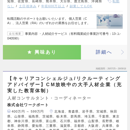
知県、佐賀県、長崎県、熊本県、大分県、鹿児島県、沖縄県
転勤
なし
土日祝休み
年収600万以上
副業してもOK
転職活動のサポートをお願いいたいます。 個人営業（C
A）、法人営業（RA）のいずれかの業務をお任せします。
事業内容 ・人材紹介サービス（有料職業紹介事業許可番号：13-ユ-
会社概要
040590）
興味あり
詳細へ
掲載期間
26/07/25～26/09/18
【キャリアコンシェルジュ/リクルーティング
アドバイザー】CM放映中の大手人材企業（充
実した教育体制）
人材コンサルタント・コーディネーター
株式会社ワークポート
400万円 ～ 599万円
北海道、青森県、岩手県、宮城県、秋田
県、山形県、福島県、茨城県、栃木県、群馬県、埼玉県、千葉県、東京
都、神奈川県、新潟県、富山県、石川県、福井県、山梨県、長野県、岐
阜県、静岡県、愛知県、三重県、滋賀県、京都府、大阪府、兵庫県、奈