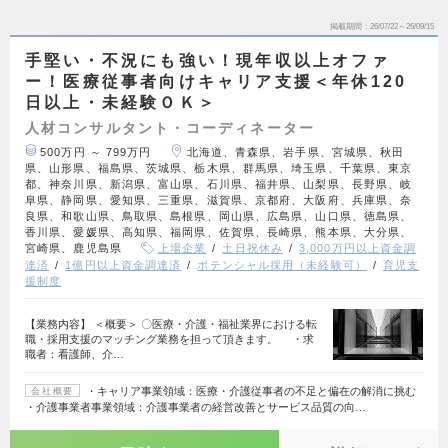
掲載期間
26/07/22～26/09/15
手堅い・不況にも強い！現年収以上オファ
ー！医療従事者向けキャリア支援＜年休120
日以上・未経験ＯＫ＞
人材コンサルタント・コーディネーター
500万円 ～ 799万円
北海道、青森県、岩手県、宮城県、秋田
県、山形県、福島県、茨城県、栃木県、群馬県、埼玉県、千葉県、東京
都、神奈川県、新潟県、富山県、石川県、福井県、山梨県、長野県、岐
阜県、静岡県、愛知県、三重県、滋賀県、京都府、大阪府、兵庫県、奈
良県、和歌山県、鳥取県、島根県、岡山県、広島県、山口県、徳島県、
香川県、愛媛県、高知県、福岡県、佐賀県、長崎県、熊本県、大分県、
宮崎県、鹿児島県
上場企業
土日祝休み
3,000万円以上資金調
達済
1億円以上資金調達済
ポテンシャル採用（未経験可）
育児支
援制度
【業務内容】 ＜概要＞ 〇医療・介護・福祉業界における転
職・採用支援のマッチング業務を担って頂きます。 ・求
職者：看護師、介…
・キャリア事業領域：医療・介護従事者の不足と偏在の解消に挑む
会社概要
・介護事業者事業領域：介護事業者の経営改善とサービス品質の向…