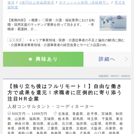
達済
1億円以上資金調達済
ポテンシャル採用（未経験可）
育児支
援制度
【業務内容】 ＜概要＞ 〇医療・介護・福祉業界における転
職・採用支援のマッチング業務を担って頂きます。 ・求
職者：看護師、介…
・キャリア事業領域：医療・介護従事者の不足と偏在の解消に挑む
会社概要
・介護事業者事業領域：介護事業者の経営改善とサービス品質の向…
興味あり
詳細へ
掲載期間
26/07/17～26/09/10
【独り立ち後はフルリモート！】自由な働き
方で成果を還元！求職者に圧倒的に寄り添う
注目HR企業
人材コンサルタント・コーディネーター
500万円 ～ 1499万円
北海道、青森県、岩手県、宮城県、秋田
県、山形県、福島県、茨城県、栃木県、群馬県、埼玉県、千葉県、東京
都、神奈川県、新潟県、富山県、石川県、福井県、山梨県、長野県、岐
阜県、静岡県、愛知県、三重県、滋賀県、京都府、大阪府、兵庫県、奈
良県、和歌山県、鳥取県、島根県、岡山県、広島県、山口県、徳島県、