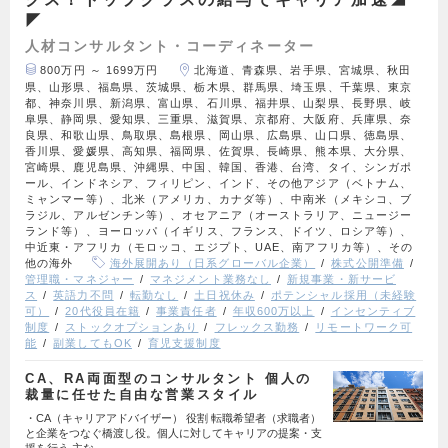
◤
人材コンサルタント・コーディネーター
800万円 ～ 1699万円
北海道、青森県、岩手県、宮城県、秋田
県、山形県、福島県、茨城県、栃木県、群馬県、埼玉県、千葉県、東京
都、神奈川県、新潟県、富山県、石川県、福井県、山梨県、長野県、岐
阜県、静岡県、愛知県、三重県、滋賀県、京都府、大阪府、兵庫県、奈
良県、和歌山県、鳥取県、島根県、岡山県、広島県、山口県、徳島県、
香川県、愛媛県、高知県、福岡県、佐賀県、長崎県、熊本県、大分県、
宮崎県、鹿児島県、沖縄県、中国、韓国、香港、台湾、タイ、シンガポ
ール、インドネシア、フィリピン、インド、その他アジア（ベトナム、
ミャンマー等）、北米（アメリカ、カナダ等）、中南米（メキシコ、ブ
ラジル、アルゼンチン等）、オセアニア（オーストラリア、ニュージー
ランド等）、ヨーロッパ（イギリス、フランス、ドイツ、ロシア等）、
中近東・アフリカ（モロッコ、エジプト、UAE、南アフリカ等）、その
他の海外
海外展開あり（日系グローバル企業）
株式公開準備
管理職・マネジャー
マネジメント業務なし
新規事業・新サービ
ス
英語力不問
転勤なし
土日祝休み
ポテンシャル採用（未経験
可）
20代役員在籍
事業責任者
年収600万以上
インセンティブ
制度
ストックオプションあり
フレックス勤務
リモートワーク可
能
副業してもOK
育児支援制度
CA、RA両面型のコンサルタント 個人の
裁量に任せた自由な営業スタイル
・CA（キャリアアドバイザー） 役割 転職希望者（求職者）
と企業をつなぐ橋渡し役。個人に対してキャリアの提案・支