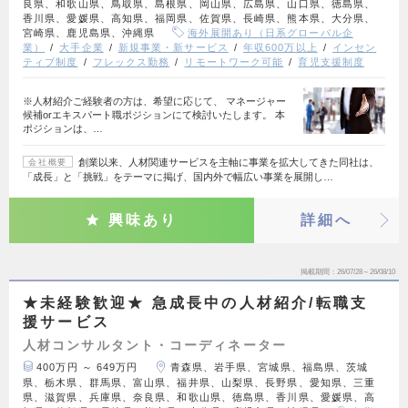
良県、和歌山県、鳥取県、島根県、岡山県、広島県、山口県、徳島県、
香川県、愛媛県、高知県、福岡県、佐賀県、長崎県、熊本県、大分県、
宮崎県、鹿児島県、沖縄県
海外展開あり（日系グローバル企
業）
大手企業
新規事業・新サービス
年収600万以上
インセン
ティブ制度
フレックス勤務
リモートワーク可能
育児支援制度
※人材紹介ご経験者の方は、希望に応じて、 マネージャー
候補orエキスパート職ポジションにて検討いたします。 本
ポジションは、…
創業以来、人材関連サービスを主軸に事業を拡大してきた同社は、
会社概要
「成長」と「挑戦」をテーマに掲げ、国内外で幅広い事業を展開し…
興味あり
詳細へ
掲載期間
26/07/28～26/08/10
★未経験歓迎★ 急成長中の人材紹介/転職支
援サービス
人材コンサルタント・コーディネーター
400万円 ～ 649万円
青森県、岩手県、宮城県、福島県、茨城
県、栃木県、群馬県、富山県、福井県、山梨県、長野県、愛知県、三重
県、滋賀県、兵庫県、奈良県、和歌山県、徳島県、香川県、愛媛県、高