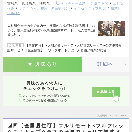
宮崎県、鹿児島県、沖縄県
ベンチャー企業
英語力不問
土日祝
休み
ポテンシャル採用（未経験可）
インセンティブ制度
副業し
てもOK
⼈材紹介会社の中で国内外に圧倒的な拠点数を誇る当社にお
いて、個⼈営業(求職者への転職活動サポート)、法⼈営業(企
業に対し…
【事業内容】 ■人材紹介サービス ■人材育成サービス ■公共事業受
会社概要
託サービス 【企業情報】 「ワークポート」は、人材紹介専業の総合…
興味あり
詳細へ
興味のある求人に
チェックをつけよう!
興味あり
スカウトのマッチング精度があがる!
その求人への合格可能性がわかる!
掲載期間
26/07/28～26/08/10
◢◤【全国居住可】フルリモート×フルフレッ
クス！トップクラスの給与でキャリア加速◢