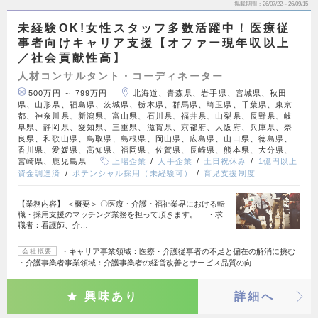
掲載期間
26/07/22～26/09/15
未経験OK!女性スタッフ多数活躍中！医療従
事者向けキャリア支援【オファー現年収以上
／社会貢献性高】
人材コンサルタント・コーディネーター
500万円 ～ 799万円
北海道、青森県、岩手県、宮城県、秋田
県、山形県、福島県、茨城県、栃木県、群馬県、埼玉県、千葉県、東京
都、神奈川県、新潟県、富山県、石川県、福井県、山梨県、長野県、岐
阜県、静岡県、愛知県、三重県、滋賀県、京都府、大阪府、兵庫県、奈
良県、和歌山県、鳥取県、島根県、岡山県、広島県、山口県、徳島県、
香川県、愛媛県、高知県、福岡県、佐賀県、長崎県、熊本県、大分県、
宮崎県、鹿児島県
上場企業
大手企業
土日祝休み
1億円以上
資金調達済
ポテンシャル採用（未経験可）
育児支援制度
【業務内容】 ＜概要＞ 〇医療・介護・福祉業界における転
職・採用支援のマッチング業務を担って頂きます。 ・求
職者：看護師、介…
・キャリア事業領域：医療・介護従事者の不足と偏在の解消に挑む
会社概要
・介護事業者事業領域：介護事業者の経営改善とサービス品質の向…
興味あり
詳細へ