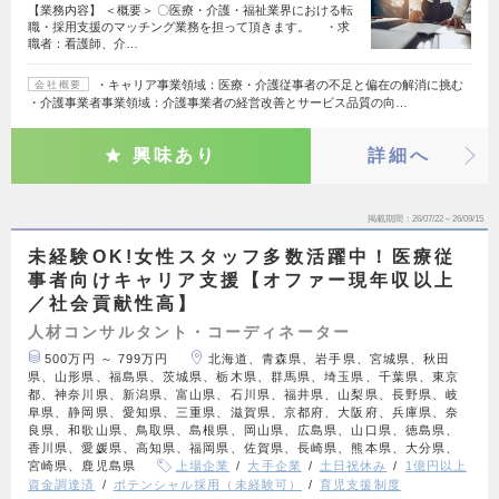
【業務内容】 ＜概要＞ 〇医療・介護・福祉業界における転
職・採用支援のマッチング業務を担って頂きます。 ・求
職者：看護師、介…
・キャリア事業領域：医療・介護従事者の不足と偏在の解消に挑む
会社概要
・介護事業者事業領域：介護事業者の経営改善とサービス品質の向…
興味あり
詳細へ
掲載期間
26/07/22～26/09/15
未経験OK!女性スタッフ多数活躍中！医療従
事者向けキャリア支援【オファー現年収以上
／社会貢献性高】
人材コンサルタント・コーディネーター
500万円 ～ 799万円
北海道、青森県、岩手県、宮城県、秋田
県、山形県、福島県、茨城県、栃木県、群馬県、埼玉県、千葉県、東京
都、神奈川県、新潟県、富山県、石川県、福井県、山梨県、長野県、岐
阜県、静岡県、愛知県、三重県、滋賀県、京都府、大阪府、兵庫県、奈
良県、和歌山県、鳥取県、島根県、岡山県、広島県、山口県、徳島県、
香川県、愛媛県、高知県、福岡県、佐賀県、長崎県、熊本県、大分県、
宮崎県、鹿児島県
上場企業
大手企業
土日祝休み
1億円以上
資金調達済
ポテンシャル採用（未経験可）
育児支援制度