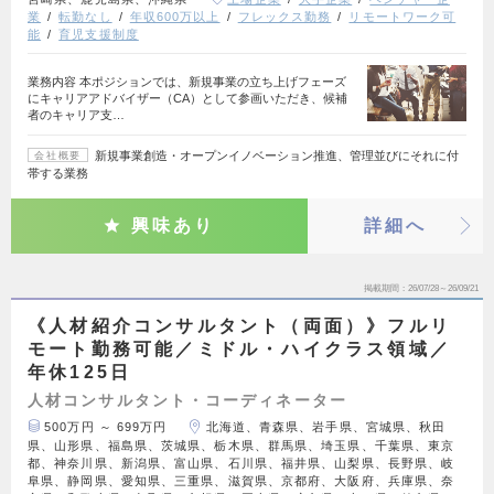
業
転勤なし
年収600万以上
フレックス勤務
リモートワーク可
能
育児支援制度
業務内容 本ポジションでは、新規事業の立ち上げフェーズ
にキャリアアドバイザー（CA）として参画いただき、候補
者のキャリア支…
新規事業創造・オープンイノベーション推進、管理並びにそれに付
会社概要
帯する業務
興味あり
詳細へ
掲載期間
26/07/28～26/09/21
《人材紹介コンサルタント（両面）》フルリ
モート勤務可能／ミドル・ハイクラス領域／
年休125日
人材コンサルタント・コーディネーター
500万円 ～ 699万円
北海道、青森県、岩手県、宮城県、秋田
県、山形県、福島県、茨城県、栃木県、群馬県、埼玉県、千葉県、東京
都、神奈川県、新潟県、富山県、石川県、福井県、山梨県、長野県、岐
阜県、静岡県、愛知県、三重県、滋賀県、京都府、大阪府、兵庫県、奈