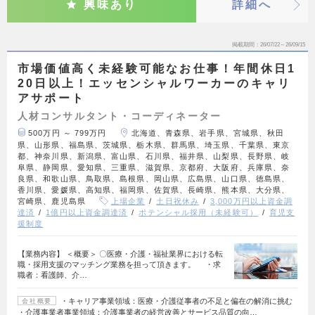
興味あり
詳細へ
掲載期間
26/07/22～26/09/15
市場価値高く未経験可能なお仕事！年間休日1
20日以上！エッセンシャルワーカーのキャリ
アサポート
人材コンサルタント・コーディネーター
500万円 ～ 799万円
北海道、青森県、岩手県、宮城県、秋田
県、山形県、福島県、茨城県、栃木県、群馬県、埼玉県、千葉県、東京
都、神奈川県、新潟県、富山県、石川県、福井県、山梨県、長野県、岐
阜県、静岡県、愛知県、三重県、滋賀県、京都府、大阪府、兵庫県、奈
良県、和歌山県、鳥取県、島根県、岡山県、広島県、山口県、徳島県、
香川県、愛媛県、高知県、福岡県、佐賀県、長崎県、熊本県、大分県、
宮崎県、鹿児島県
上場企業
土日祝休み
3,000万円以上資金調
達済
1億円以上資金調達済
ポテンシャル採用（未経験可）
育児支
援制度
【業務内容】 ＜概要＞ 〇医療・介護・福祉業界における転
職・採用支援のマッチング業務を担って頂きます。 ・求
職者：看護師、介…
・キャリア事業領域：医療・介護従事者の不足と偏在の解消に挑む
会社概要
・介護事業者事業領域：介護事業者の経営改善とサービス品質の向…