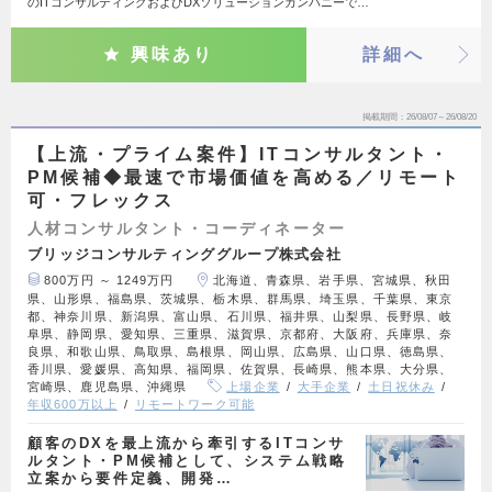
のITコンサルティングおよびDXソリューションカンパニーで…
興味あり
詳細へ
掲載期間
26/08/07～26/08/20
【上流・プライム案件】ITコンサルタント・
PM候補◆最速で市場価値を高める／リモート
可・フレックス
人材コンサルタント・コーディネーター
ブリッジコンサルティンググループ株式会社
800万円 ～ 1249万円
北海道、青森県、岩手県、宮城県、秋田
県、山形県、福島県、茨城県、栃木県、群馬県、埼玉県、千葉県、東京
都、神奈川県、新潟県、富山県、石川県、福井県、山梨県、長野県、岐
阜県、静岡県、愛知県、三重県、滋賀県、京都府、大阪府、兵庫県、奈
良県、和歌山県、鳥取県、島根県、岡山県、広島県、山口県、徳島県、
香川県、愛媛県、高知県、福岡県、佐賀県、長崎県、熊本県、大分県、
宮崎県、鹿児島県、沖縄県
上場企業
大手企業
土日祝休み
年収600万以上
リモートワーク可能
顧客のDXを最上流から牽引するITコンサ
ルタント・PM候補として、システム戦略
立案から要件定義、開発…