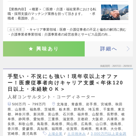
【業務内容】 ＜概要＞ 〇医療・介護・福祉業界における転
職・採用支援のマッチング業務を担って頂きます。 ・求
職者：看護師、介…
・キャリア事業領域：医療・介護従事者の不足と偏在の解消に挑む
会社概要
・介護事業者事業領域：介護事業者の経営改善とサービス品質の向…
興味あり
詳細へ
掲載期間
26/07/22～26/09/15
手堅い・不況にも強い！現年収以上オファ
ー！医療従事者向けキャリア支援＜年休120
日以上・未経験ＯＫ＞
人材コンサルタント・コーディネーター
500万円 ～ 799万円
北海道、青森県、岩手県、宮城県、秋田
県、山形県、福島県、茨城県、栃木県、群馬県、埼玉県、千葉県、東京
都、神奈川県、新潟県、富山県、石川県、福井県、山梨県、長野県、岐
阜県、静岡県、愛知県、三重県、滋賀県、京都府、大阪府、兵庫県、奈
良県、和歌山県、鳥取県、島根県、岡山県、広島県、山口県、徳島県、
香川県、愛媛県、高知県、福岡県、佐賀県、長崎県、熊本県、大分県、
宮崎県、鹿児島県
上場企業
土日祝休み
3,000万円以上資金調