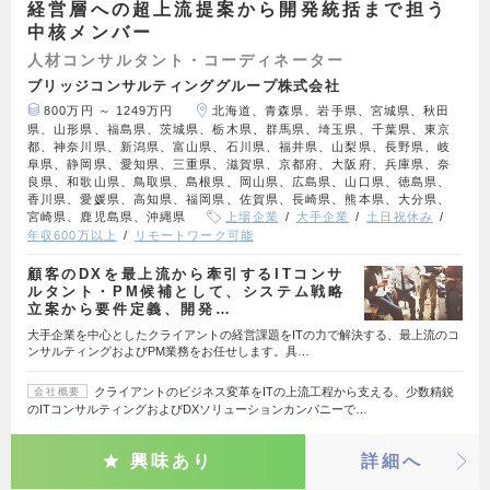
経営層への超上流提案から開発統括まで担う
中核メンバー
人材コンサルタント・コーディネーター
ブリッジコンサルティンググループ株式会社
800万円 ～ 1249万円
北海道、青森県、岩手県、宮城県、秋田
県、山形県、福島県、茨城県、栃木県、群馬県、埼玉県、千葉県、東京
都、神奈川県、新潟県、富山県、石川県、福井県、山梨県、長野県、岐
阜県、静岡県、愛知県、三重県、滋賀県、京都府、大阪府、兵庫県、奈
良県、和歌山県、鳥取県、島根県、岡山県、広島県、山口県、徳島県、
香川県、愛媛県、高知県、福岡県、佐賀県、長崎県、熊本県、大分県、
宮崎県、鹿児島県、沖縄県
上場企業
大手企業
土日祝休み
年収600万以上
リモートワーク可能
顧客のDXを最上流から牽引するITコンサ
ルタント・PM候補として、システム戦略
立案から要件定義、開発…
大手企業を中心としたクライアントの経営課題をITの力で解決する、最上流のコ
ンサルティングおよびPM業務をお任せします。具…
クライアントのビジネス変革をITの上流工程から支える、少数精鋭
会社概要
のITコンサルティングおよびDXソリューションカンパニーで…
興味あり
詳細へ