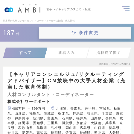
若手ハイキャリアのスカウト転職
熊本県の人材コンサルタント・コーディネーターの転職・求人情報
187
条件変更
件
すべて
新着のみ
掲載終了間近
掲載期間
26/07/29～26/08/11
【キャリアコンシェルジュ/リクルーティング
アドバイザー】CM放映中の大手人材企業（充
実した教育体制）
人材コンサルタント・コーディネーター
株式会社ワークポート
400万円 ～ 599万円
北海道、青森県、岩手県、宮城県、秋田
県、山形県、福島県、茨城県、栃木県、群馬県、埼玉県、千葉県、東京
都、神奈川県、新潟県、富山県、石川県、福井県、山梨県、長野県、岐
阜県、静岡県、愛知県、三重県、滋賀県、京都府、大阪府、兵庫県、奈
良県、和歌山県、鳥取県、島根県、岡山県、広島県、山口県、徳島県、
香川県、愛媛県、高知県、福岡県、佐賀県、長崎県、熊本県、大分県、