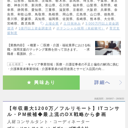
県、山形県、福島県、茨城県、栃木県、群馬県、埼玉県、千葉県、東京
都、神奈川県、新潟県、富山県、石川県、福井県、山梨県、長野県、岐
阜県、静岡県、愛知県、三重県、滋賀県、京都府、大阪府、兵庫県、奈
良県、和歌山県、鳥取県、島根県、岡山県、広島県、山口県、徳島県、
香川県、愛媛県、高知県、福岡県、佐賀県、長崎県、熊本県、大分県、
宮崎県、鹿児島県
上場企業
土日祝休み
3,000万円以上資金調
達済
1億円以上資金調達済
ポテンシャル採用（未経験可）
育児支
援制度
【業務内容】 ＜概要＞ 〇医療・介護・福祉業界における転
職・採用支援のマッチング業務を担って頂きます。 ・求
職者：看護師、介…
・キャリア事業領域：医療・介護従事者の不足と偏在の解消に挑む
会社概要
・介護事業者事業領域：介護事業者の経営改善とサービス品質の向…
興味あり
詳細へ
掲載期間
26/08/07～26/08/20
【年収最大1200万／フルリモート】ITコンサ
ル・PM候補◆最上流のDX戦略から参画
人材コンサルタント・コーディネーター