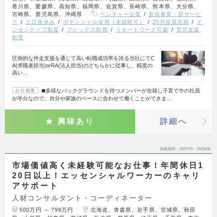
香川県、愛媛県、高知県、福岡県、佐賀県、長崎県、熊本県、大分県、
宮崎県、鹿児島県、沖縄県
ベンチャー企業
新規事業・新サービ
ス
土日祝休み
ポテンシャル採用（未経験可）
20代役員在籍
イ
ンセンティブ制度
フレックス勤務
リモートワーク可能
育児支援
制度
圧倒的な伴走支援を通じて高い転職成功率を誇る当社にてC
A(求職者担当)orRA(法人担当)のどちらかに従事し、精度の
高い…
◼️多様なバックグラウンドを持つメンバーが在籍し子育て中の社員
会社概要
が半分なので、自分や家族のペースに合わせて働くことができま…
興味あり
詳細へ
掲載期間
26/07/15～26/09/08
市場価値高く未経験可能なお仕事！年間休日1
20日以上！エッセンシャルワーカーのキャリ
アサポート
人材コンサルタント・コーディネーター
500万円 ～ 799万円
北海道、青森県、岩手県、宮城県、秋田