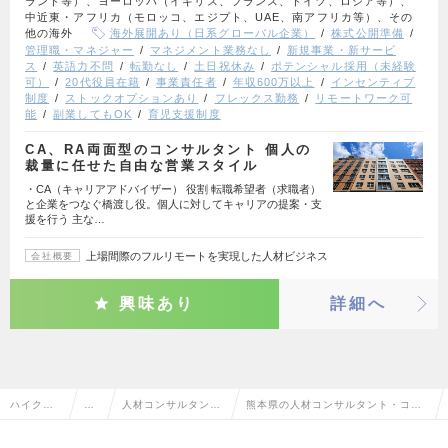
ランド等）、ヨーロッパ（イギリス、フランス、ドイツ、ロシア等）、
中近東・アフリカ（モロッコ、エジプト、UAE、南アフリカ等）、その
他の海外
海外展開あり（日系グローバル企業）
株式公開準備
管理職・マネジャー
マネジメント業務なし
新規事業・新サービ
ス
英語力不問
転勤なし
土日祝休み
ポテンシャル採用（未経験
可）
20代役員在籍
事業責任者
年収600万以上
インセンティブ
制度
ストックオプションあり
フレックス勤務
リモートワーク可
能
副業してもOK
育児支援制度
CA、RA両面型のコンサルタント 個人の
裁量に任せた自由な営業スタイル
・CA（キャリアアドバイザー） 役割 転職希望者（求職者）
と企業をつなぐ橋渡し役。個人に対してキャリアの提案・支
援を行う 主な…
上場間際のフルリモートを実現した人材ビジネス
会社概要
興味あり
詳細へ
ハイクラ
営
人材コンサルタン
熊本県の人材コンサルタント・コー
ス求人TO
業
ト・コーディネータ
ディネーターの転職・求人情報一覧