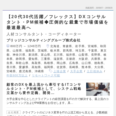
掲載期間
26/08/07～26/08/20
【20代30代活躍／フレックス】DXコンサル
タント・PM候補◆圧倒的な裁量で市場価値を
最速最高へ
人材コンサルタント・コーディネーター
ブリッジコンサルティンググループ株式会社
800万円 ～ 1249万円
北海道、青森県、岩手県、宮城県、秋田
県、山形県、福島県、茨城県、栃木県、群馬県、埼玉県、千葉県、東京
都、神奈川県、新潟県、富山県、石川県、福井県、山梨県、長野県、岐
阜県、静岡県、愛知県、三重県、滋賀県、京都府、大阪府、兵庫県、奈
良県、和歌山県、鳥取県、島根県、岡山県、広島県、山口県、徳島県、
香川県、愛媛県、高知県、福岡県、佐賀県、長崎県、熊本県、大分県、
宮崎県、鹿児島県、沖縄県
上場企業
大手企業
土日祝休み
年収600万以上
リモートワーク可能
顧客のDXを最上流から牽引するITコンサ
ルタント・PM候補として、システム戦略
立案から要件定義、開発…
大手企業を中心としたクライアントの経営課題をITの力で解決する、最上流のコ
ンサルティングおよびPM業務をお任せします。具…
クライアントのビジネス変革をITの上流工程から支える、少数精鋭
会社概要