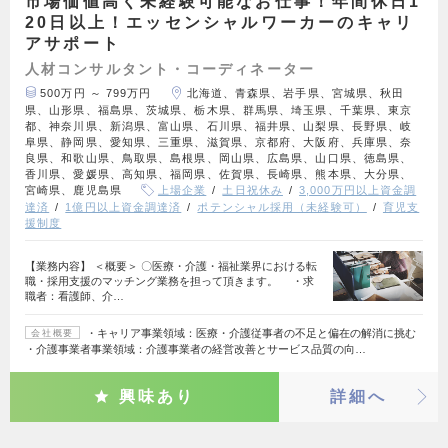
市場価値高く未経験可能なお仕事！年間休日1
20日以上！エッセンシャルワーカーのキャリ
アサポート
人材コンサルタント・コーディネーター
500万円 ～ 799万円
北海道、青森県、岩手県、宮城県、秋田
県、山形県、福島県、茨城県、栃木県、群馬県、埼玉県、千葉県、東京
都、神奈川県、新潟県、富山県、石川県、福井県、山梨県、長野県、岐
阜県、静岡県、愛知県、三重県、滋賀県、京都府、大阪府、兵庫県、奈
良県、和歌山県、鳥取県、島根県、岡山県、広島県、山口県、徳島県、
香川県、愛媛県、高知県、福岡県、佐賀県、長崎県、熊本県、大分県、
宮崎県、鹿児島県
上場企業
土日祝休み
3,000万円以上資金調
達済
1億円以上資金調達済
ポテンシャル採用（未経験可）
育児支
援制度
【業務内容】 ＜概要＞ 〇医療・介護・福祉業界における転
職・採用支援のマッチング業務を担って頂きます。 ・求
職者：看護師、介…
・キャリア事業領域：医療・介護従事者の不足と偏在の解消に挑む
会社概要
・介護事業者事業領域：介護事業者の経営改善とサービス品質の向…
興味あり
詳細へ