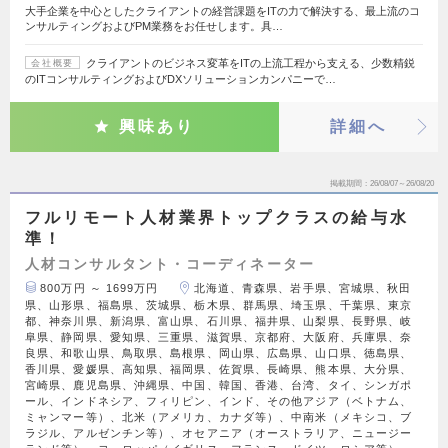
大手企業を中心としたクライアントの経営課題をITの力で解決する、最上流のコ
ンサルティングおよびPM業務をお任せします。具…
クライアントのビジネス変革をITの上流工程から支える、少数精鋭
会社概要
のITコンサルティングおよびDXソリューションカンパニーで…
興味あり
詳細へ
掲載期間
26/08/07～26/08/20
フルリモート人材業界トップクラスの給与水
準！
人材コンサルタント・コーディネーター
800万円 ～ 1699万円
北海道、青森県、岩手県、宮城県、秋田
県、山形県、福島県、茨城県、栃木県、群馬県、埼玉県、千葉県、東京
都、神奈川県、新潟県、富山県、石川県、福井県、山梨県、長野県、岐
阜県、静岡県、愛知県、三重県、滋賀県、京都府、大阪府、兵庫県、奈
良県、和歌山県、鳥取県、島根県、岡山県、広島県、山口県、徳島県、
香川県、愛媛県、高知県、福岡県、佐賀県、長崎県、熊本県、大分県、
宮崎県、鹿児島県、沖縄県、中国、韓国、香港、台湾、タイ、シンガポ
ール、インドネシア、フィリピン、インド、その他アジア（ベトナム、
ミャンマー等）、北米（アメリカ、カナダ等）、中南米（メキシコ、ブ
ラジル、アルゼンチン等）、オセアニア（オーストラリア、ニュージー