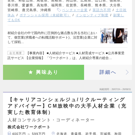
良県、和歌山県、鳥取県、島根県、岡山県、広島県、山口県、徳島県、
香川県、愛媛県、高知県、福岡県、佐賀県、長崎県、熊本県、大分県、
宮崎県、鹿児島県、沖縄県
ベンチャー企業
英語力不問
土日祝
休み
ポテンシャル採用（未経験可）
インセンティブ制度
副業し
てもOK
材紹介会社の中で国内外に圧倒的な拠点数を誇る当社におい
て、個営業(求職者への転職活動サポート)、法営業(企業に対
して採戦…
【事業内容】 ■人材紹介サービス ■人材育成サービス ■公共事業受
会社概要
託サービス 【企業情報】 「ワークポート」は、人材紹介専業の総合…
興味あり
詳細へ
掲載期間
26/07/24～26/08/31
【キャリアコンシェルジュ/リクルーティング
アドバイザー】CM放映中の大手人材企業（充
実した教育体制）
人材コンサルタント・コーディネーター
株式会社ワークポート
400万円 ～ 599万円
北海道、青森県、岩手県、宮城県、秋田