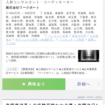
人材コンサルタント・コーディネーター
株式会社ワークポート
400万円 ～ 599万円
北海道、青森県、岩手県、宮城県、秋田
県、山形県、福島県、茨城県、栃木県、群馬県、埼玉県、千葉県、東京
都、神奈川県、新潟県、富山県、石川県、福井県、山梨県、長野県、岐
阜県、静岡県、愛知県、三重県、滋賀県、京都府、大阪府、兵庫県、奈
良県、和歌山県、鳥取県、島根県、岡山県、広島県、山口県、徳島県、
香川県、愛媛県、高知県、福岡県、佐賀県、長崎県、熊本県、大分県、
宮崎県、鹿児島県、沖縄県
ベンチャー企業
英語力不問
土日祝
休み
ポテンシャル採用（未経験可）
インセンティブ制度
副業し
てもOK
材紹介会社の中で国内外に圧倒的な拠点数を誇る当社におい
て、個営業(求職者への転職活動サポート)、法営業(企業に対
して採戦…
【事業内容】 ■人材紹介サービス ■人材育成サービス ■公共事業受
会社概要
託サービス 【企業情報】 「ワークポート」は、人材紹介専業の総合…
興味あり
詳細へ
掲載期間
26/07/22～26/09/15