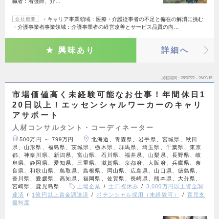
職者：看護師、介…
・キャリア事業領域：医療・介護従事者の不足と偏在の解消に挑む
会社概要
・介護事業者事業領域：介護事業者の経営改善とサービス品質の向…
興味あり
詳細へ
掲載期間
26/07/22～26/09/15
市場価値高く未経験可能なお仕事！年間休日1
20日以上！エッセンシャルワーカーのキャリ
アサポート
人材コンサルタント・コーディネーター
500万円 ～ 799万円
北海道、青森県、岩手県、宮城県、秋田
県、山形県、福島県、茨城県、栃木県、群馬県、埼玉県、千葉県、東京
都、神奈川県、新潟県、富山県、石川県、福井県、山梨県、長野県、岐
阜県、静岡県、愛知県、三重県、滋賀県、京都府、大阪府、兵庫県、奈
良県、和歌山県、鳥取県、島根県、岡山県、広島県、山口県、徳島県、
香川県、愛媛県、高知県、福岡県、佐賀県、長崎県、熊本県、大分県、
宮崎県、鹿児島県
上場企業
土日祝休み
3,000万円以上資金調
達済
1億円以上資金調達済
ポテンシャル採用（未経験可）
育児支
援制度