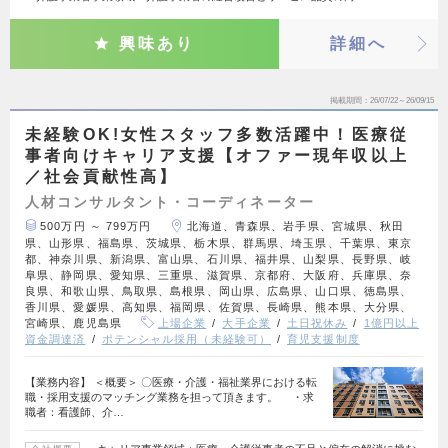
興味あり
詳細へ
掲載期間
26/07/22～26/09/15
未経験OK!女性スタッフ多数活躍中！医療従
事者向けキャリア支援【オファー現年収以上
／社会貢献性高】
人材コンサルタント・コーディネーター
500万円 ～ 799万円
北海道、青森県、岩手県、宮城県、秋田
県、山形県、福島県、茨城県、栃木県、群馬県、埼玉県、千葉県、東京
都、神奈川県、新潟県、富山県、石川県、福井県、山梨県、長野県、岐
阜県、静岡県、愛知県、三重県、滋賀県、京都府、大阪府、兵庫県、奈
良県、和歌山県、鳥取県、島根県、岡山県、広島県、山口県、徳島県、
香川県、愛媛県、高知県、福岡県、佐賀県、長崎県、熊本県、大分県、
宮崎県、鹿児島県
上場企業
大手企業
土日祝休み
1億円以上
資金調達済
ポテンシャル採用（未経験可）
育児支援制度
【業務内容】 ＜概要＞ 〇医療・介護・福祉業界における転
職・採用支援のマッチング業務を担って頂きます。 ・求
職者：看護師、介…