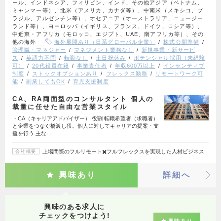
ール、インドネシア、フィリピン、インド、その他アジア（ベトナム、
ミャンマー等）、北米（アメリカ、カナダ等）、中南米（メキシコ、ブ
ラジル、アルゼンチン等）、オセアニア（オーストラリア、ニュージー
ランド等）、ヨーロッパ（イギリス、フランス、ドイツ、ロシア等）、
中近東・アフリカ（モロッコ、エジプト、UAE、南アフリカ等）、その
他の海外
海外展開あり（日系グローバル企業）
株式公開準備
管理職・マネジャー
マネジメント業務なし
新規事業・新サービ
ス
英語力不問
転勤なし
土日祝休み
ポテンシャル採用（未経験
可）
20代役員在籍
事業責任者
年収600万以上
インセンティブ
制度
ストックオプションあり
フレックス勤務
リモートワーク可
能
副業してもOK
育児支援制度
CA、RA両面型のコンサルタント 個人の
裁量に任せた自由な営業スタイル
・CA（キャリアアドバイザー） 役割 転職希望者（求職者）
と企業をつなぐ橋渡し役。個人に対してキャリアの提案・支
援を行う 主な…
上場間際のフルリモート✖️フルフレックスを実現した人材ビジネス
会社概要
興味あり
詳細へ
興味のある求人に
チェックをつけよう!