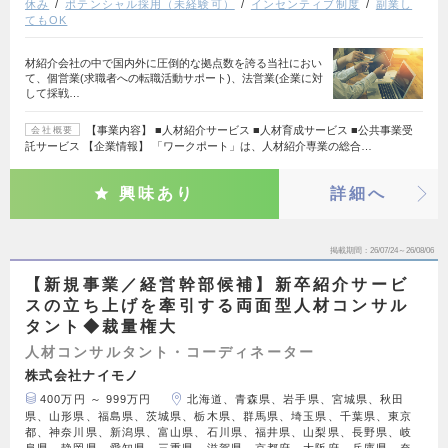
休み
ポテンシャル採用（未経験可）
インセンティブ制度
副業し
てもOK
材紹介会社の中で国内外に圧倒的な拠点数を誇る当社におい
て、個営業(求職者への転職活動サポート)、法営業(企業に対
して採戦…
【事業内容】 ■人材紹介サービス ■人材育成サービス ■公共事業受
会社概要
託サービス 【企業情報】 「ワークポート」は、人材紹介専業の総合…
興味あり
詳細へ
掲載期間
26/07/24～26/08/06
【新規事業／経営幹部候補】新卒紹介サービ
スの立ち上げを牽引する両面型人材コンサル
タント◆裁量権大
人材コンサルタント・コーディネーター
株式会社ナイモノ
400万円 ～ 999万円
北海道、青森県、岩手県、宮城県、秋田
県、山形県、福島県、茨城県、栃木県、群馬県、埼玉県、千葉県、東京
都、神奈川県、新潟県、富山県、石川県、福井県、山梨県、長野県、岐
阜県、静岡県、愛知県、三重県、滋賀県、京都府、大阪府、兵庫県、奈