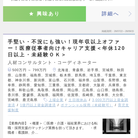
興味あり
詳細へ
掲載期間
26/07/22～26/09/15
手堅い・不況にも強い！現年収以上オファ
ー！医療従事者向けキャリア支援＜年休120
日以上・未経験ＯＫ＞
人材コンサルタント・コーディネーター
500万円 ～ 799万円
北海道、青森県、岩手県、宮城県、秋田
県、山形県、福島県、茨城県、栃木県、群馬県、埼玉県、千葉県、東京
都、神奈川県、新潟県、富山県、石川県、福井県、山梨県、長野県、岐
阜県、静岡県、愛知県、三重県、滋賀県、京都府、大阪府、兵庫県、奈
良県、和歌山県、鳥取県、島根県、岡山県、広島県、山口県、徳島県、
香川県、愛媛県、高知県、福岡県、佐賀県、長崎県、熊本県、大分県、
宮崎県、鹿児島県
上場企業
土日祝休み
3,000万円以上資金調
達済
1億円以上資金調達済
ポテンシャル採用（未経験可）
育児支
援制度
【業務内容】 ＜概要＞ 〇医療・介護・福祉業界における転
職・採用支援のマッチング業務を担って頂きます。 ・求
職者：看護師、介…