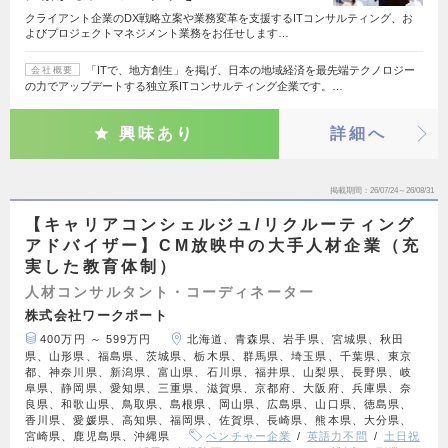
クライアント企業のDX戦略立案や業務変革を支援するITコンサルティング、お
よびプロジェクトマネジメント業務をお任せします…
「ITで、地方創生」を掲げ、日本の地域経済を最先端テクノロジー
会社概要
の力でアップデートする独立系ITコンサルティング企業です。…
興味あり
詳細へ
掲載期間
26/07/24～26/08/31
【キャリアコンシェルジュ/リクルーティング
アドバイザー】CM放映中の大手人材企業（充
実した教育体制）
人材コンサルタント・コーディネーター
株式会社ワークポート
400万円 ～ 599万円
北海道、青森県、岩手県、宮城県、秋田
県、山形県、福島県、茨城県、栃木県、群馬県、埼玉県、千葉県、東京
都、神奈川県、新潟県、富山県、石川県、福井県、山梨県、長野県、岐
阜県、静岡県、愛知県、三重県、滋賀県、京都府、大阪府、兵庫県、奈
良県、和歌山県、鳥取県、島根県、岡山県、広島県、山口県、徳島県、
香川県、愛媛県、高知県、福岡県、佐賀県、長崎県、熊本県、大分県、
宮崎県、鹿児島県、沖縄県
ベンチャー企業
英語力不問
土日祝