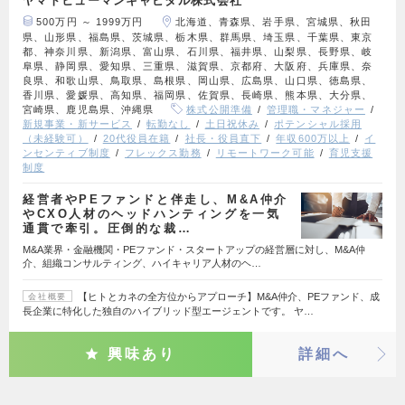
ヤマトヒューマンキャピタル株式会社
500万円 ～ 1999万円
北海道、青森県、岩手県、宮城県、秋田
県、山形県、福島県、茨城県、栃木県、群馬県、埼玉県、千葉県、東京
都、神奈川県、新潟県、富山県、石川県、福井県、山梨県、長野県、岐
阜県、静岡県、愛知県、三重県、滋賀県、京都府、大阪府、兵庫県、奈
良県、和歌山県、鳥取県、島根県、岡山県、広島県、山口県、徳島県、
香川県、愛媛県、高知県、福岡県、佐賀県、長崎県、熊本県、大分県、
宮崎県、鹿児島県、沖縄県
株式公開準備
管理職・マネジャー
新規事業・新サービス
転勤なし
土日祝休み
ポテンシャル採用
（未経験可）
20代役員在籍
社長・役員直下
年収600万以上
イ
ンセンティブ制度
フレックス勤務
リモートワーク可能
育児支援
制度
経営者やPEファンドと伴走し、M&A仲介
やCXO人材のヘッドハンティングを一気
通貫で牽引。圧倒的な裁…
M&A業界・金融機関・PEファンド・スタートアップの経営層に対し、M&A仲
介、組織コンサルティング、ハイキャリア人材のヘ…
【ヒトとカネの全方位からアプローチ】M&A仲介、PEファンド、成
会社概要
長企業に特化した独自のハイブリッド型エージェントです。 ヤ…
興味あり
詳細へ