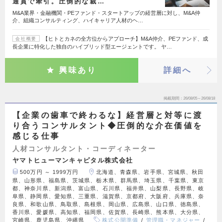
通貫で牽引。圧倒的な裁…
M&A業界・金融機関・PEファンド・スタートアップの経営層に対し、M&A仲
介、組織コンサルティング、ハイキャリア人材のヘ…
【ヒトとカネの全方位からアプローチ】M&A仲介、PEファンド、成
会社概要
長企業に特化した独自のハイブリッド型エージェントです。 ヤ…
興味あり
詳細へ
掲載期間
26/08/05～26/08/18
【企業の歯車で終わるな】経営層と対等に渡
り合うコンサルタント◆圧倒的な介在価値を
感じる仕事
人材コンサルタント・コーディネーター
ヤマトヒューマンキャピタル株式会社
500万円 ～ 1999万円
北海道、青森県、岩手県、宮城県、秋田
県、山形県、福島県、茨城県、栃木県、群馬県、埼玉県、千葉県、東京
都、神奈川県、新潟県、富山県、石川県、福井県、山梨県、長野県、岐
阜県、静岡県、愛知県、三重県、滋賀県、京都府、大阪府、兵庫県、奈
良県、和歌山県、鳥取県、島根県、岡山県、広島県、山口県、徳島県、
香川県、愛媛県、高知県、福岡県、佐賀県、長崎県、熊本県、大分県、
宮崎県、鹿児島県、沖縄県
株式公開準備
管理職・マネジャー