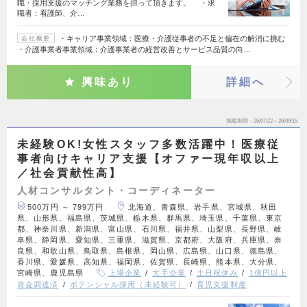
職・採用支援のマッチング業務を担って頂きます。 ・求
職者：看護師、介…
・キャリア事業領域：医療・介護従事者の不足と偏在の解消に挑む
会社概要
・介護事業者事業領域：介護事業者の経営改善とサービス品質の向…
興味あり
詳細へ
掲載期間
26/07/22～26/09/15
未経験OK!女性スタッフ多数活躍中！医療従
事者向けキャリア支援【オファー現年収以上
／社会貢献性高】
人材コンサルタント・コーディネーター
500万円 ～ 799万円
北海道、青森県、岩手県、宮城県、秋田
県、山形県、福島県、茨城県、栃木県、群馬県、埼玉県、千葉県、東京
都、神奈川県、新潟県、富山県、石川県、福井県、山梨県、長野県、岐
阜県、静岡県、愛知県、三重県、滋賀県、京都府、大阪府、兵庫県、奈
良県、和歌山県、鳥取県、島根県、岡山県、広島県、山口県、徳島県、
香川県、愛媛県、高知県、福岡県、佐賀県、長崎県、熊本県、大分県、
宮崎県、鹿児島県
上場企業
大手企業
土日祝休み
1億円以上
資金調達済
ポテンシャル採用（未経験可）
育児支援制度