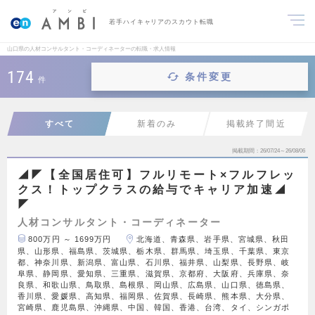
若手ハイキャリアのスカウト転職
山口県の人材コンサルタント・コーディネーターの転職・求人情報
174
条件変更
件
すべて
新着のみ
掲載終了間近
掲載期間
26/07/24～26/08/06
◢◤【全国居住可】フルリモート×フルフレッ
クス！トップクラスの給与でキャリア加速◢
◤
人材コンサルタント・コーディネーター
800万円 ～ 1699万円
北海道、青森県、岩手県、宮城県、秋田
県、山形県、福島県、茨城県、栃木県、群馬県、埼玉県、千葉県、東京
都、神奈川県、新潟県、富山県、石川県、福井県、山梨県、長野県、岐
阜県、静岡県、愛知県、三重県、滋賀県、京都府、大阪府、兵庫県、奈
良県、和歌山県、鳥取県、島根県、岡山県、広島県、山口県、徳島県、
香川県、愛媛県、高知県、福岡県、佐賀県、長崎県、熊本県、大分県、
宮崎県、鹿児島県、沖縄県、中国、韓国、香港、台湾、タイ、シンガポ