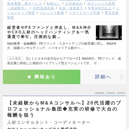
新規事業・新サービス
転勤なし
土日祝休み
ポテンシャル採用
（未経験可）
20代役員在籍
社長・役員直下
年収600万以上
イ
ンセンティブ制度
フレックス勤務
リモートワーク可能
育児支援
制度
経営者やPEファンドと伴走し、M&A仲介
やCXO人材のヘッドハンティングを一気
通貫で牽引。圧倒的な裁…
M&A業界・金融機関・PEファンド・スタートアップの経営層に対し、M&A仲
介、組織コンサルティング、ハイキャリア人材のヘ…
【ヒトとカネの全方位からアプローチ】M&A仲介、PEファンド、成
会社概要
長企業に特化した独自のハイブリッド型エージェントです。 ヤ…
興味あり
詳細へ
掲載期間
26/08/05～26/08/18
【未経験からM&Aコンサルへ】20代活躍のプ
ロフェッショナル集団◆充実の研修で大台の
報酬を狙う
人材コンサルタント・コーディネーター