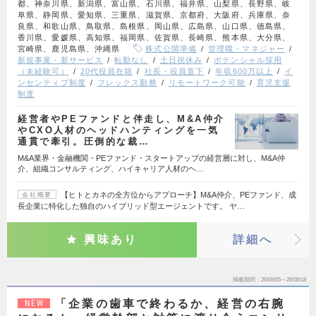
都、神奈川県、新潟県、富山県、石川県、福井県、山梨県、長野県、岐
阜県、静岡県、愛知県、三重県、滋賀県、京都府、大阪府、兵庫県、奈
良県、和歌山県、鳥取県、島根県、岡山県、広島県、山口県、徳島県、
香川県、愛媛県、高知県、福岡県、佐賀県、長崎県、熊本県、大分県、
宮崎県、鹿児島県、沖縄県
株式公開準備
管理職・マネジャー
新規事業・新サービス
転勤なし
土日祝休み
ポテンシャル採用
（未経験可）
20代役員在籍
社長・役員直下
年収600万以上
イ
ンセンティブ制度
フレックス勤務
リモートワーク可能
育児支援
制度
経営者やPEファンドと伴走し、M&A仲介
やCXO人材のヘッドハンティングを一気
通貫で牽引。圧倒的な裁…
M&A業界・金融機関・PEファンド・スタートアップの経営層に対し、M&A仲
介、組織コンサルティング、ハイキャリア人材のヘ…
【ヒトとカネの全方位からアプローチ】M&A仲介、PEファンド、成
会社概要
長企業に特化した独自のハイブリッド型エージェントです。 ヤ…
興味あり
詳細へ
掲載期間
26/08/05～26/08/18
「企業の歯車で終わるか、経営の右腕
NEW