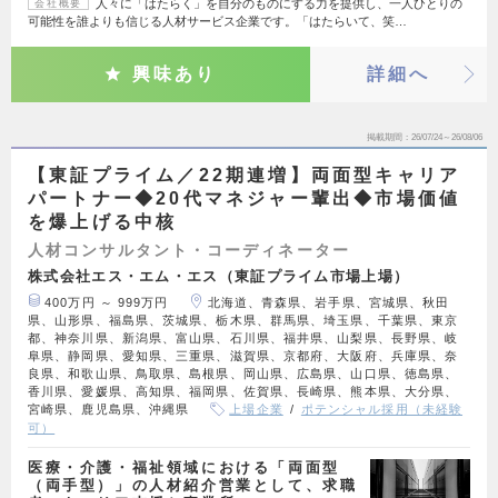
人々に「はたらく」を自分のものにする力を提供し、一人ひとりの
会社概要
可能性を誰よりも信じる人材サービス企業です。「はたらいて、笑…
興味あり
詳細へ
掲載期間
26/07/24～26/08/06
【東証プライム／22期連増】両面型キャリア
パートナー◆20代マネジャー輩出◆市場価値
を爆上げる中核
人材コンサルタント・コーディネーター
株式会社エス・エム・エス（東証プライム市場上場）
400万円 ～ 999万円
北海道、青森県、岩手県、宮城県、秋田
県、山形県、福島県、茨城県、栃木県、群馬県、埼玉県、千葉県、東京
都、神奈川県、新潟県、富山県、石川県、福井県、山梨県、長野県、岐
阜県、静岡県、愛知県、三重県、滋賀県、京都府、大阪府、兵庫県、奈
良県、和歌山県、鳥取県、島根県、岡山県、広島県、山口県、徳島県、
香川県、愛媛県、高知県、福岡県、佐賀県、長崎県、熊本県、大分県、
宮崎県、鹿児島県、沖縄県
上場企業
ポテンシャル採用（未経験
可）
医療・介護・福祉領域における「両面型
（両手型）」の人材紹介営業として、求職