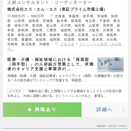
人材コンサルタント・コーディネーター
株式会社エス・エム・エス（東証プライム市場上場）
400万円 ～ 999万円
北海道、青森県、岩手県、宮城県、秋田
県、山形県、福島県、茨城県、栃木県、群馬県、埼玉県、千葉県、東京
都、神奈川県、新潟県、富山県、石川県、福井県、山梨県、長野県、岐
阜県、静岡県、愛知県、三重県、滋賀県、京都府、大阪府、兵庫県、奈
良県、和歌山県、鳥取県、島根県、岡山県、広島県、山口県、徳島県、
香川県、愛媛県、高知県、福岡県、佐賀県、長崎県、熊本県、大分県、
宮崎県、鹿児島県、沖縄県
上場企業
ポテンシャル採用（未経験
可）
医療・介護・福祉領域における「両面型
（両手型）」の人材紹介営業として、求職
者のキャリア支援と事業所の…
求職者（医療・介護・福祉従事者）とクライアント（病院・介護施設等）の双方
を一人の担当者がワンストップで支援する「両面型」…
「高齢社会に適した情報インフラを構築することで人々の生活の質
会社概要
を向上し、社会に貢献し続ける」というミッションのもと、多様な…
興味あり
詳細へ
掲載期間
26/07/23～26/08/31