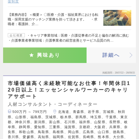
援制度
【業務内容】 ＜概要＞ 〇医療・介護・福祉業界における転
職・採用支援のマッチング業務を担って頂きます。 ・求
職者：看護師、介…
・キャリア事業領域：医療・介護従事者の不足と偏在の解消に挑む
会社概要
・介護事業者事業領域：介護事業者の経営改善とサービス品質の向…
興味あり
詳細へ
掲載期間
26/07/22～26/09/15
市場価値高く未経験可能なお仕事！年間休日1
20日以上！エッセンシャルワーカーのキャリ
アサポート
人材コンサルタント・コーディネーター
500万円 ～ 799万円
北海道、青森県、岩手県、宮城県、秋田
県、山形県、福島県、茨城県、栃木県、群馬県、埼玉県、千葉県、東京
都、神奈川県、新潟県、富山県、石川県、福井県、山梨県、長野県、岐
阜県、静岡県、愛知県、三重県、滋賀県、京都府、大阪府、兵庫県、奈
良県、和歌山県、鳥取県、島根県、岡山県、広島県、山口県、徳島県、
香川県、愛媛県、高知県、福岡県、佐賀県、長崎県、熊本県、大分県、