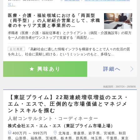
可）
医療・介護・福祉領域における「両面型
（両手型）」の人材紹介営業として、求職
者のキャリア支援と事業所の…
求職者（医療・介護・福祉従事者）とクライアント（病院・介護施設等）の双方
を一人の担当者がワンストップで支援する「両面型」…
「高齢社会に適した情報インフラを構築することで人々の生活の質
会社概要
を向上し、社会に貢献し続ける」というミッションのもと、多様な…
興味あり
詳細へ
掲載期間
26/07/24～26/08/06
【東証プライム】22期連続増収増益のエス・
エム・エスで、圧倒的な市場価値とマネジメ
ントスキルを掴む
人材コンサルタント・コーディネーター
株式会社エス・エム・エス（東証プライム市場上場）
400万円 ～ 999万円
北海道、青森県、岩手県、宮城県、秋田
県、山形県、福島県、茨城県、栃木県、群馬県、埼玉県、千葉県、東京