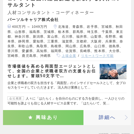
サルタント
人材コンサルタント・コーディネーター
パーソルキャリア株式会社
400万円 ～ 1049万円
北海道、青森県、岩手県、宮城県、秋田
県、山形県、福島県、茨城県、栃木県、群馬県、埼玉県、千葉県、東京
都、神奈川県、新潟県、富山県、石川県、福井県、山梨県、長野県、岐
阜県、静岡県、愛知県、三重県、滋賀県、京都府、大阪府、兵庫県、奈
良県、和歌山県、鳥取県、島根県、岡山県、広島県、山口県、徳島県、
香川県、愛媛県、高知県、福岡県、佐賀県、長崎県、熊本県、大分県、
宮崎県、鹿児島県、沖縄県
上場企業
リモートワーク可能
市場価値を高める両面型エージェントとし
て、全国の企業と求職者双方の支援をお任
せします。冒頭50文字で…
企業と求職者の双方を担当する「両面型」のインサイドセールスとして、全プロ
セスをリードしていただきます。 法人向け業務として…
人々に「はたらく」を自分のものにする力を提供し、一人ひとりの
会社概要
可能性を誰よりも信じる人材サービス企業です。「はたらいて、笑…
興味あり
詳細へ