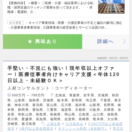
【業務内容】 ＜概要＞ 〇医療・介護・福祉業界における転
職・採用支援のマッチング業務を担って頂きます。 ・求
職者：看護師、介…
・キャリア事業領域：医療・介護従事者の不足と偏在の解消に挑む
会社概要
・介護事業者事業領域：介護事業者の経営改善とサービス品質の向…
興味あり
詳細へ
掲載期間
26/07/22～26/09/15
手堅い・不況にも強い！現年収以上オファ
ー！医療従事者向けキャリア支援＜年休120
日以上・未経験ＯＫ＞
人材コンサルタント・コーディネーター
500万円 ～ 799万円
北海道、青森県、岩手県、宮城県、秋田
県、山形県、福島県、茨城県、栃木県、群馬県、埼玉県、千葉県、東京
都、神奈川県、新潟県、富山県、石川県、福井県、山梨県、長野県、岐
阜県、静岡県、愛知県、三重県、滋賀県、京都府、大阪府、兵庫県、奈
良県、和歌山県、鳥取県、島根県、岡山県、広島県、山口県、徳島県、
香川県、愛媛県、高知県、福岡県、佐賀県、長崎県、熊本県、大分県、
宮崎県、鹿児島県
上場企業
土日祝休み
3,000万円以上資金調
達済
1億円以上資金調達済
ポテンシャル採用（未経験可）
育児支