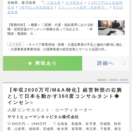
宮崎県、鹿児島県
上場企業
土日祝休み
3,000万円以上資金調
達済
1億円以上資金調達済
ポテンシャル採用（未経験可）
育児支
援制度
【業務内容】 ＜概要＞ 〇医療・介護・福祉業界における転
職・採用支援のマッチング業務を担って頂きます。 ・求
職者：看護師、介…
・キャリア事業領域：医療・介護従事者の不足と偏在の解消に挑む
会社概要
・介護事業者事業領域：介護事業者の経営改善とサービス品質の向…
興味あり
詳細へ
掲載期間
26/08/05～26/08/18
【年収2000万可/M&A特化】経営幹部の右腕
として日本を動かす360度コンサルタント◆
インセン○
人材コンサルタント・コーディネーター
ヤマトヒューマンキャピタル株式会社
500万円 ～ 1999万円
北海道、青森県、岩手県、宮城県、秋田
県、山形県、福島県、茨城県、栃木県、群馬県、埼玉県、千葉県、東京