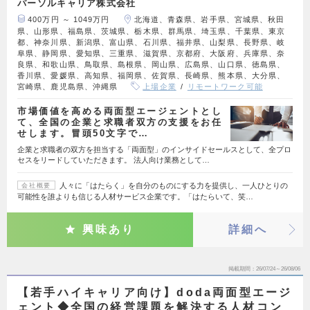
パーソルキャリア株式会社
400万円 ～ 1049万円
北海道、青森県、岩手県、宮城県、秋田
県、山形県、福島県、茨城県、栃木県、群馬県、埼玉県、千葉県、東京
都、神奈川県、新潟県、富山県、石川県、福井県、山梨県、長野県、岐
阜県、静岡県、愛知県、三重県、滋賀県、京都府、大阪府、兵庫県、奈
良県、和歌山県、鳥取県、島根県、岡山県、広島県、山口県、徳島県、
香川県、愛媛県、高知県、福岡県、佐賀県、長崎県、熊本県、大分県、
宮崎県、鹿児島県、沖縄県
上場企業
リモートワーク可能
市場価値を高める両面型エージェントとし
て、全国の企業と求職者双方の支援をお任
せします。冒頭50文字で…
企業と求職者の双方を担当する「両面型」のインサイドセールスとして、全プロ
セスをリードしていただきます。 法人向け業務として…
人々に「はたらく」を自分のものにする力を提供し、一人ひとりの
会社概要
可能性を誰よりも信じる人材サービス企業です。「はたらいて、笑…
興味あり
詳細へ
掲載期間
26/07/24～26/08/06
【若手ハイキャリア向け】doda両面型エージ
ェント◆全国の経営課題を解決する人材コン