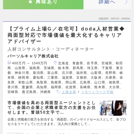
興味あり
詳細へ
掲載期間
26/07/24～26/08/06
【プライム上場G／在宅可】doda人材営業◆
両面型対応で市場価値を最大化するキャリア
アドバイザー
人材コンサルタント・コーディネーター
パーソルキャリア株式会社
400万円 ～ 1049万円
北海道、青森県、岩手県、宮城県、秋田
県、山形県、福島県、茨城県、栃木県、群馬県、埼玉県、千葉県、東京
都、神奈川県、新潟県、富山県、石川県、福井県、山梨県、長野県、岐
阜県、静岡県、愛知県、三重県、滋賀県、京都府、大阪府、兵庫県、奈
良県、和歌山県、鳥取県、島根県、岡山県、広島県、山口県、徳島県、
香川県、愛媛県、高知県、福岡県、佐賀県、長崎県、熊本県、大分県、
宮崎県、鹿児島県、沖縄県
上場企業
リモートワーク可能
市場価値を高める両面型エージェントとし
て、全国の企業と求職者双方の支援をお任
せします。冒頭50文字で…
企業と求職者の双方を担当する「両面型」のインサイドセールスとして、全プロ
セスをリードしていただきます。 法人向け業務として…