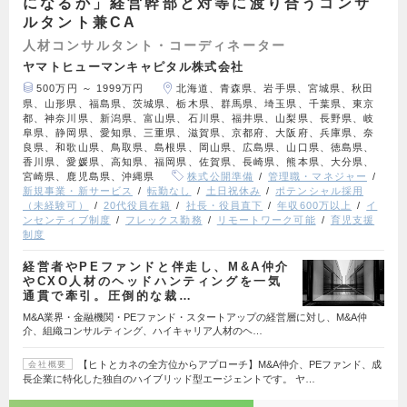
になるか」経営幹部と対等に渡り合うコンサ
ルタント兼CA
人材コンサルタント・コーディネーター
ヤマトヒューマンキャピタル株式会社
500万円 ～ 1999万円
北海道、青森県、岩手県、宮城県、秋田
県、山形県、福島県、茨城県、栃木県、群馬県、埼玉県、千葉県、東京
都、神奈川県、新潟県、富山県、石川県、福井県、山梨県、長野県、岐
阜県、静岡県、愛知県、三重県、滋賀県、京都府、大阪府、兵庫県、奈
良県、和歌山県、鳥取県、島根県、岡山県、広島県、山口県、徳島県、
香川県、愛媛県、高知県、福岡県、佐賀県、長崎県、熊本県、大分県、
宮崎県、鹿児島県、沖縄県
株式公開準備
管理職・マネジャー
新規事業・新サービス
転勤なし
土日祝休み
ポテンシャル採用
（未経験可）
20代役員在籍
社長・役員直下
年収600万以上
イ
ンセンティブ制度
フレックス勤務
リモートワーク可能
育児支援
制度
経営者やPEファンドと伴走し、M&A仲介
やCXO人材のヘッドハンティングを一気
通貫で牽引。圧倒的な裁…
M&A業界・金融機関・PEファンド・スタートアップの経営層に対し、M&A仲
介、組織コンサルティング、ハイキャリア人材のヘ…
【ヒトとカネの全方位からアプローチ】M&A仲介、PEファンド、成
会社概要
長企業に特化した独自のハイブリッド型エージェントです。 ヤ…