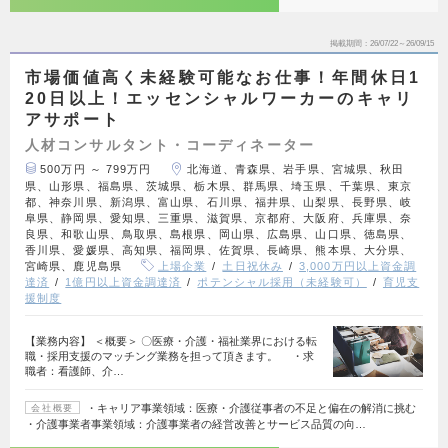
掲載期間
26/07/22～26/09/15
市場価値高く未経験可能なお仕事！年間休日1
20日以上！エッセンシャルワーカーのキャリ
アサポート
人材コンサルタント・コーディネーター
500万円 ～ 799万円
北海道、青森県、岩手県、宮城県、秋田
県、山形県、福島県、茨城県、栃木県、群馬県、埼玉県、千葉県、東京
都、神奈川県、新潟県、富山県、石川県、福井県、山梨県、長野県、岐
阜県、静岡県、愛知県、三重県、滋賀県、京都府、大阪府、兵庫県、奈
良県、和歌山県、鳥取県、島根県、岡山県、広島県、山口県、徳島県、
香川県、愛媛県、高知県、福岡県、佐賀県、長崎県、熊本県、大分県、
宮崎県、鹿児島県
上場企業
土日祝休み
3,000万円以上資金調
達済
1億円以上資金調達済
ポテンシャル採用（未経験可）
育児支
援制度
【業務内容】 ＜概要＞ 〇医療・介護・福祉業界における転
職・採用支援のマッチング業務を担って頂きます。 ・求
職者：看護師、介…
・キャリア事業領域：医療・介護従事者の不足と偏在の解消に挑む
会社概要
・介護事業者事業領域：介護事業者の経営改善とサービス品質の向…