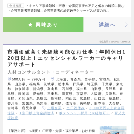
・キャリア事業領域：医療・介護従事者の不足と偏在の解消に挑む
会社概要
・介護事業者事業領域：介護事業者の経営改善とサービス品質の向…
興味あり
詳細へ
掲載期間
26/07/22～26/09/15
市場価値高く未経験可能なお仕事！年間休日1
20日以上！エッセンシャルワーカーのキャリ
アサポート
人材コンサルタント・コーディネーター
500万円 ～ 799万円
北海道、青森県、岩手県、宮城県、秋田
県、山形県、福島県、茨城県、栃木県、群馬県、埼玉県、千葉県、東京
都、神奈川県、新潟県、富山県、石川県、福井県、山梨県、長野県、岐
阜県、静岡県、愛知県、三重県、滋賀県、京都府、大阪府、兵庫県、奈
良県、和歌山県、鳥取県、島根県、岡山県、広島県、山口県、徳島県、
香川県、愛媛県、高知県、福岡県、佐賀県、長崎県、熊本県、大分県、
宮崎県、鹿児島県
上場企業
土日祝休み
3,000万円以上資金調
達済
1億円以上資金調達済
ポテンシャル採用（未経験可）
育児支
援制度
【業務内容】 ＜概要＞ 〇医療・介護・福祉業界における転