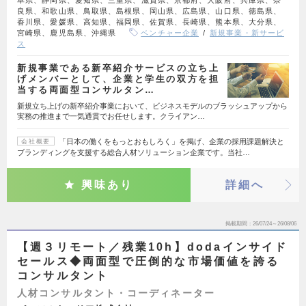
良県、和歌山県、鳥取県、島根県、岡山県、広島県、山口県、徳島県、
香川県、愛媛県、高知県、福岡県、佐賀県、長崎県、熊本県、大分県、
宮崎県、鹿児島県、沖縄県
ベンチャー企業
新規事業・新サービ
ス
新規事業である新卒紹介サービスの立ち上
げメンバーとして、企業と学生の双方を担
当する両面型コンサルタン…
新規立ち上げの新卒紹介事業において、ビジネスモデルのブラッシュアップから
実務の推進まで一気通貫でお任せします。クライアン…
「日本の働くをもっとおもしろく」を掲げ、企業の採用課題解決と
会社概要
ブランディングを支援する総合人材ソリューション企業です。当社…
興味あり
詳細へ
掲載期間
26/07/24～26/08/06
【週３リモート／残業10h】dodaインサイド
セールス◆両面型で圧倒的な市場価値を誇る
コンサルタント
人材コンサルタント・コーディネーター