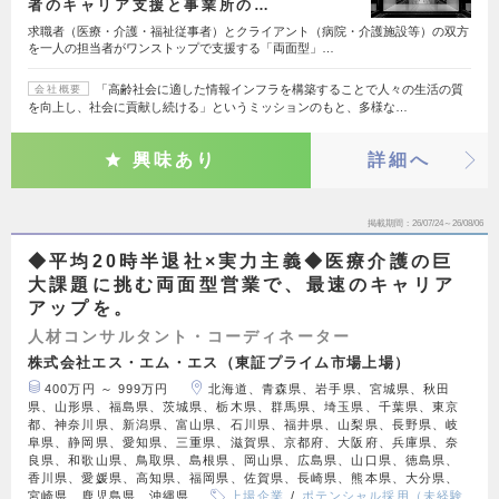
者のキャリア支援と事業所の…
求職者（医療・介護・福祉従事者）とクライアント（病院・介護施設等）の双方
を一人の担当者がワンストップで支援する「両面型」…
「高齢社会に適した情報インフラを構築することで人々の生活の質
会社概要
を向上し、社会に貢献し続ける」というミッションのもと、多様な…
興味あり
詳細へ
掲載期間
26/07/24～26/08/06
◆平均20時半退社×実力主義◆医療介護の巨
大課題に挑む両面型営業で、最速のキャリア
アップを。
人材コンサルタント・コーディネーター
株式会社エス・エム・エス（東証プライム市場上場）
400万円 ～ 999万円
北海道、青森県、岩手県、宮城県、秋田
県、山形県、福島県、茨城県、栃木県、群馬県、埼玉県、千葉県、東京
都、神奈川県、新潟県、富山県、石川県、福井県、山梨県、長野県、岐
阜県、静岡県、愛知県、三重県、滋賀県、京都府、大阪府、兵庫県、奈
良県、和歌山県、鳥取県、島根県、岡山県、広島県、山口県、徳島県、
香川県、愛媛県、高知県、福岡県、佐賀県、長崎県、熊本県、大分県、
宮崎県、鹿児島県、沖縄県
上場企業
ポテンシャル採用（未経験