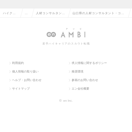
ハイクラ
営
人材コンサルタン
山口県の人材コンサルタント・コー
ス求人TO
業
ト・コーディネータ
ディネーターの転職・求人情報一覧
P
系
ー
若手ハイキャリアのスカウト転職
利用規約
求人情報に関するポリシー
個人情報の取り扱い
推奨環境
ヘルプ・お問い合わせ
参画のお問い合わせ
サイトマップ
エン会社概要
©
en Inc.