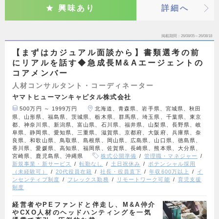
興味あり
詳細へ
掲載期間
26/08/05～26/08/18
【まずはカジュアル面談から】書類選考の前
にリアルを話す◆急成長M&Aエージェントの
コアメンバー
人材コンサルタント・コーディネーター
ヤマトヒューマンキャピタル株式会社
500万円 ～ 1999万円
北海道、青森県、岩手県、宮城県、秋田
県、山形県、福島県、茨城県、栃木県、群馬県、埼玉県、千葉県、東京
都、神奈川県、新潟県、富山県、石川県、福井県、山梨県、長野県、岐
阜県、静岡県、愛知県、三重県、滋賀県、京都府、大阪府、兵庫県、奈
良県、和歌山県、鳥取県、島根県、岡山県、広島県、山口県、徳島県、
香川県、愛媛県、高知県、福岡県、佐賀県、長崎県、熊本県、大分県、
宮崎県、鹿児島県、沖縄県
株式公開準備
管理職・マネジャー
新規事業・新サービス
転勤なし
土日祝休み
ポテンシャル採用
（未経験可）
20代役員在籍
社長・役員直下
年収600万以上
イ
ンセンティブ制度
フレックス勤務
リモートワーク可能
育児支援
制度
経営者やPEファンドと伴走し、M&A仲介
やCXO人材のヘッドハンティングを一気