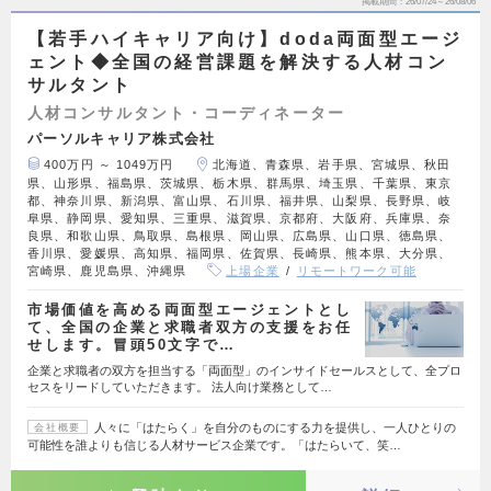
掲載期間
26/07/24～26/08/06
【若手ハイキャリア向け】doda両面型エージ
ェント◆全国の経営課題を解決する人材コン
サルタント
人材コンサルタント・コーディネーター
パーソルキャリア株式会社
400万円 ～ 1049万円
北海道、青森県、岩手県、宮城県、秋田
県、山形県、福島県、茨城県、栃木県、群馬県、埼玉県、千葉県、東京
都、神奈川県、新潟県、富山県、石川県、福井県、山梨県、長野県、岐
阜県、静岡県、愛知県、三重県、滋賀県、京都府、大阪府、兵庫県、奈
良県、和歌山県、鳥取県、島根県、岡山県、広島県、山口県、徳島県、
香川県、愛媛県、高知県、福岡県、佐賀県、長崎県、熊本県、大分県、
宮崎県、鹿児島県、沖縄県
上場企業
リモートワーク可能
市場価値を高める両面型エージェントとし
て、全国の企業と求職者双方の支援をお任
せします。冒頭50文字で…
企業と求職者の双方を担当する「両面型」のインサイドセールスとして、全プロ
セスをリードしていただきます。 法人向け業務として…
人々に「はたらく」を自分のものにする力を提供し、一人ひとりの
会社概要
可能性を誰よりも信じる人材サービス企業です。「はたらいて、笑…