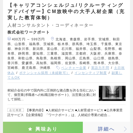
【キャリアコンシェルジュ/リクルーティング
アドバイザー】CM放映中の大手人材企業（充
実した教育体制）
人材コンサルタント・コーディネーター
株式会社ワークポート
400万円 ～ 599万円
北海道、青森県、岩手県、宮城県、秋田
県、山形県、福島県、茨城県、栃木県、群馬県、埼玉県、千葉県、東京
都、神奈川県、新潟県、富山県、石川県、福井県、山梨県、長野県、岐
阜県、静岡県、愛知県、三重県、滋賀県、京都府、大阪府、兵庫県、奈
良県、和歌山県、鳥取県、島根県、岡山県、広島県、山口県、徳島県、
香川県、愛媛県、高知県、福岡県、佐賀県、長崎県、熊本県、大分県、
宮崎県、鹿児島県、沖縄県
ベンチャー企業
英語力不問
土日祝
休み
ポテンシャル採用（未経験可）
インセンティブ制度
副業し
てもOK
材紹介会社の中で国内外に圧倒的な拠点数を誇る当社におい
て、個営業(求職者への転職活動サポート)、法営業(企業に対
して採戦…
【事業内容】 ■人材紹介サービス ■人材育成サービス ■公共事業受
会社概要
託サービス 【企業情報】 「ワークポート」は、人材紹介専業の総合…
興味あり
詳細へ