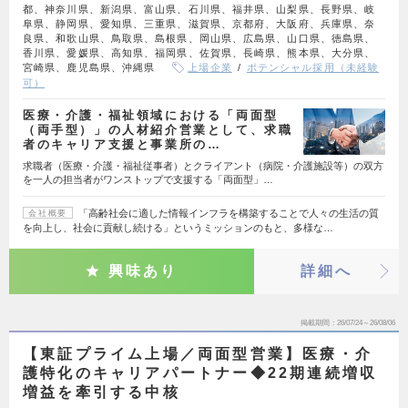
都、神奈川県、新潟県、富山県、石川県、福井県、山梨県、長野県、岐
阜県、静岡県、愛知県、三重県、滋賀県、京都府、大阪府、兵庫県、奈
良県、和歌山県、鳥取県、島根県、岡山県、広島県、山口県、徳島県、
香川県、愛媛県、高知県、福岡県、佐賀県、長崎県、熊本県、大分県、
宮崎県、鹿児島県、沖縄県
上場企業
ポテンシャル採用（未経験
可）
医療・介護・福祉領域における「両面型
（両手型）」の人材紹介営業として、求職
者のキャリア支援と事業所の…
求職者（医療・介護・福祉従事者）とクライアント（病院・介護施設等）の双方
を一人の担当者がワンストップで支援する「両面型」…
「高齢社会に適した情報インフラを構築することで人々の生活の質
会社概要
を向上し、社会に貢献し続ける」というミッションのもと、多様な…
興味あり
詳細へ
掲載期間
26/07/24～26/08/06
【東証プライム上場／両面型営業】医療・介
護特化のキャリアパートナー◆22期連続増収
増益を牽引する中核