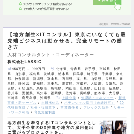
興味あり
スカウトのマッチング精度があがる!
その求人への合格可能性がわかる!
掲載期間
26/07/24～26/08/06
【地方創生×ITコンサル】東京にいなくても最
先端ビジネスは動かせる。完全リモートの働
き方
人材コンサルタント・コーディネーター
株式会社LASSIC
450万円 ～ 999万円
北海道、青森県、岩手県、宮城県、秋田
県、山形県、福島県、茨城県、栃木県、群馬県、埼玉県、千葉県、東京
都、神奈川県、新潟県、富山県、石川県、福井県、山梨県、長野県、岐
阜県、静岡県、愛知県、三重県、滋賀県、京都府、大阪府、兵庫県、奈
良県、和歌山県、鳥取県、島根県、岡山県、広島県、山口県、徳島県、
香川県、愛媛県、高知県、福岡県、佐賀県、長崎県、熊本県、大分県、
宮崎県、鹿児島県、沖縄県
上場企業
管理職・マネジャー
新規
事業・新サービス
土日祝休み
ポテンシャル採用（未経験可）
20
代役員在籍
社長・役員直下
事業責任者
フレックス勤務
リモー
トワーク可能
育児支援制度
地方創生を牽引するITコンサルタントとし
て、大手企業のDX推進や地方の雇用創出
に繋がるプロジェクトを…