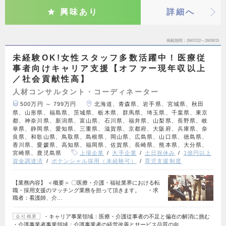
興味あり
詳細へ
掲載期間
26/07/22～26/09/15
未経験OK!女性スタッフ多数活躍中！医療従
事者向けキャリア支援【オファー現年収以上
／社会貢献性高】
人材コンサルタント・コーディネーター
500万円 ～ 799万円
北海道、青森県、岩手県、宮城県、秋田
県、山形県、福島県、茨城県、栃木県、群馬県、埼玉県、千葉県、東京
都、神奈川県、新潟県、富山県、石川県、福井県、山梨県、長野県、岐
阜県、静岡県、愛知県、三重県、滋賀県、京都府、大阪府、兵庫県、奈
良県、和歌山県、鳥取県、島根県、岡山県、広島県、山口県、徳島県、
香川県、愛媛県、高知県、福岡県、佐賀県、長崎県、熊本県、大分県、
宮崎県、鹿児島県
上場企業
大手企業
土日祝休み
1億円以上
資金調達済
ポテンシャル採用（未経験可）
育児支援制度
【業務内容】 ＜概要＞ 〇医療・介護・福祉業界における転
職・採用支援のマッチング業務を担って頂きます。 ・求
職者：看護師、介…
・キャリア事業領域：医療・介護従事者の不足と偏在の解消に挑む
会社概要
・介護事業者事業領域：介護事業者の経営改善とサービス品質の向…