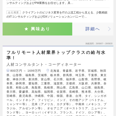
ンサルティングおよびPM業務をお任せします。具…
クライアントのビジネス変革をITの上流工程から支える、少数精鋭
会社概要
のITコンサルティングおよびDXソリューションカンパニーで…
興味あり
詳細へ
掲載期間
26/08/07～26/08/20
フルリモート人材業界トップクラスの給与水
準！
人材コンサルタント・コーディネーター
800万円 ～ 1699万円
北海道、青森県、岩手県、宮城県、秋田
県、山形県、福島県、茨城県、栃木県、群馬県、埼玉県、千葉県、東京
都、神奈川県、新潟県、富山県、石川県、福井県、山梨県、長野県、岐
阜県、静岡県、愛知県、三重県、滋賀県、京都府、大阪府、兵庫県、奈
良県、和歌山県、鳥取県、島根県、岡山県、広島県、山口県、徳島県、
香川県、愛媛県、高知県、福岡県、佐賀県、長崎県、熊本県、大分県、
宮崎県、鹿児島県、沖縄県、中国、韓国、香港、台湾、タイ、シンガポ
ール、インドネシア、フィリピン、インド、その他アジア（ベトナム、
ミャンマー等）、北米（アメリカ、カナダ等）、中南米（メキシコ、ブ
ラジル、アルゼンチン等）、オセアニア（オーストラリア、ニュージー
ランド等）、ヨーロッパ（イギリス、フランス、ドイツ、ロシア等）、