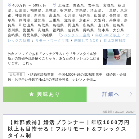
400万円 ～ 599万円
北海道、青森県、岩手県、宮城県、秋田
県、山形県、福島県、茨城県、栃木県、群馬県、埼玉県、千葉県、東京
都、神奈川県、新潟県、富山県、石川県、福井県、山梨県、長野県、岐
阜県、静岡県、愛知県、三重県、滋賀県、京都府、大阪府、兵庫県、奈
良県、和歌山県、鳥取県、島根県、岡山県、広島県、山口県、徳島県、
香川県、愛媛県、高知県、福岡県、佐賀県、長崎県、熊本県、大分県、
宮崎県、鹿児島県、沖縄県
ベンチャー企業
年収600万以上
フ
レックス勤務
リモートワーク可能
副業してもOK
育児支援制度
独自メソッドである『マッチグラム』や『ラブスタイル診
断』の数値を読み解くことから、あなたのミッションは始ま
ります。 これら…
・結婚相談所事業 全国4,000社超のIBJ加盟店中、成婚数・会員
会社概要
数・お見合い件数でNo.1※の実績を誇る「ナレソメ予備…
興味あり
詳細へ
掲載期間
26/07/08～26/08/27
【幹部候補】婚活プランナー｜年収1000万円
以上も目指せる！フルリモート＆フレックス
タイム制