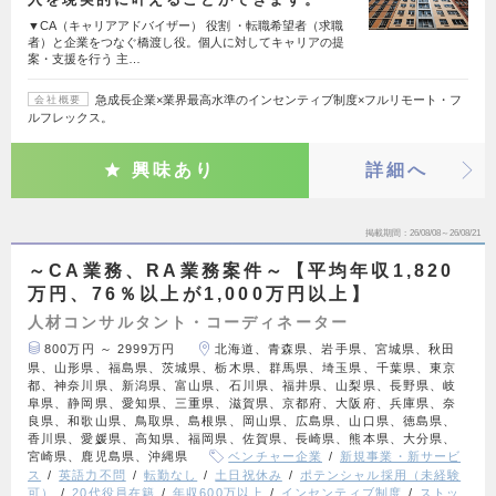
▼CA（キャリアアドバイザー） 役割 ・転職希望者（求職
者）と企業をつなぐ橋渡し役。個人に対してキャリアの提
案・支援を行う 主…
急成長企業×業界最高水準のインセンティブ制度×フルリモート・フ
会社概要
ルフレックス。
興味あり
詳細へ
掲載期間
26/08/08～26/08/21
～CA業務、RA業務案件～【平均年収1,820
万円、76％以上が1,000万円以上】
人材コンサルタント・コーディネーター
800万円 ～ 2999万円
北海道、青森県、岩手県、宮城県、秋田
県、山形県、福島県、茨城県、栃木県、群馬県、埼玉県、千葉県、東京
都、神奈川県、新潟県、富山県、石川県、福井県、山梨県、長野県、岐
阜県、静岡県、愛知県、三重県、滋賀県、京都府、大阪府、兵庫県、奈
良県、和歌山県、鳥取県、島根県、岡山県、広島県、山口県、徳島県、
香川県、愛媛県、高知県、福岡県、佐賀県、長崎県、熊本県、大分県、
宮崎県、鹿児島県、沖縄県
ベンチャー企業
新規事業・新サービ
ス
英語力不問
転勤なし
土日祝休み
ポテンシャル採用（未経験
可）
20代役員在籍
年収600万以上
インセンティブ制度
ストッ