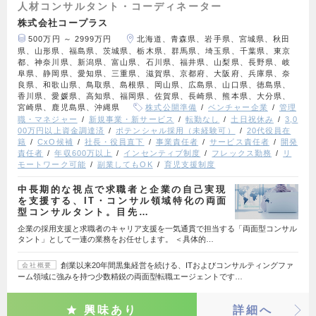
人材コンサルタント・コーディネーター
株式会社コープラス
500万円 ～ 2999万円
北海道、青森県、岩手県、宮城県、秋田
県、山形県、福島県、茨城県、栃木県、群馬県、埼玉県、千葉県、東京
都、神奈川県、新潟県、富山県、石川県、福井県、山梨県、長野県、岐
阜県、静岡県、愛知県、三重県、滋賀県、京都府、大阪府、兵庫県、奈
良県、和歌山県、鳥取県、島根県、岡山県、広島県、山口県、徳島県、
香川県、愛媛県、高知県、福岡県、佐賀県、長崎県、熊本県、大分県、
宮崎県、鹿児島県、沖縄県
株式公開準備
ベンチャー企業
管理
職・マネジャー
新規事業・新サービス
転勤なし
土日祝休み
3,0
00万円以上資金調達済
ポテンシャル採用（未経験可）
20代役員在
籍
CxO候補
社長・役員直下
事業責任者
サービス責任者
開発
責任者
年収600万以上
インセンティブ制度
フレックス勤務
リ
モートワーク可能
副業してもOK
育児支援制度
中長期的な視点で求職者と企業の自己実現
を支援する、IT・コンサル領域特化の両面
型コンサルタント。目先…
企業の採用支援と求職者のキャリア支援を一気通貫で担当する「両面型コンサル
タント」として一連の業務をお任せします。 ＜具体的…
創業以来20年間黒集経営を続ける、ITおよびコンサルティングファ
会社概要
ーム領域に強みを持つ少数精鋭の両面型転職エージェントです…
興味あり
詳細へ