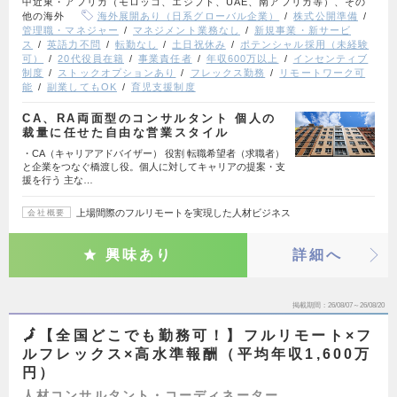
中近東・アフリカ（モロッコ、エジプト、UAE、南アフリカ等）、その
他の海外
海外展開あり（日系グローバル企業）
株式公開準備
管理職・マネジャー
マネジメント業務なし
新規事業・新サービ
ス
英語力不問
転勤なし
土日祝休み
ポテンシャル採用（未経験
可）
20代役員在籍
事業責任者
年収600万以上
インセンティブ
制度
ストックオプションあり
フレックス勤務
リモートワーク可
能
副業してもOK
育児支援制度
CA、RA両面型のコンサルタント 個人の
裁量に任せた自由な営業スタイル
・CA（キャリアアドバイザー） 役割 転職希望者（求職者）
と企業をつなぐ橋渡し役。個人に対してキャリアの提案・支
援を行う 主な…
上場間際のフルリモートを実現した人材ビジネス
会社概要
興味あり
詳細へ
掲載期間
26/08/07～26/08/20
🗾【全国どこでも勤務可！】フルリモート×フ
ルフレックス×高水準報酬（平均年収1,600万
円）
人材コンサルタント・コーディネーター