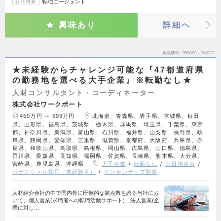
転職エージェント
会社概要
興味あり
詳細へ
掲載期間
26/08/09～26/08/22
★未経験からチャレンジ可能な『47都道府県
の勤務地を選べる大手企業』※転勤なし★
人材コンサルタント・コーディネーター
株式会社ワークポート
450万円 ～ 599万円
北海道、青森県、岩手県、宮城県、秋田
県、山形県、福島県、茨城県、栃木県、群馬県、埼玉県、千葉県、東京
都、神奈川県、新潟県、富山県、石川県、福井県、山梨県、長野県、岐
阜県、静岡県、愛知県、三重県、滋賀県、京都府、大阪府、兵庫県、奈
良県、和歌山県、鳥取県、島根県、岡山県、広島県、山口県、徳島県、
香川県、愛媛県、高知県、福岡県、佐賀県、長崎県、熊本県、大分県、
宮崎県、鹿児島県、沖縄県
大手企業
転勤なし
土日祝休み
ポテンシャル採用（未経験可）
インセンティブ制度
⼈材紹介会社の中で国内外に圧倒的な拠点数を誇る当社にお
いて、個⼈営業(求職者への転職活動サポート)、法⼈営業(企
業に対し…