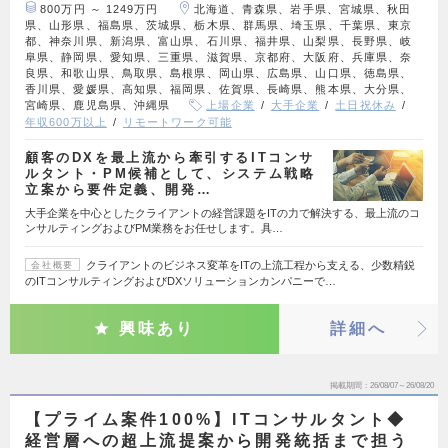
800万円 ～ 1249万円
北海道、青森県、岩手県、宮城県、秋田
県、山形県、福島県、茨城県、栃木県、群馬県、埼玉県、千葉県、東京
都、神奈川県、新潟県、富山県、石川県、福井県、山梨県、長野県、岐
阜県、静岡県、愛知県、三重県、滋賀県、京都府、大阪府、兵庫県、奈
良県、和歌山県、鳥取県、島根県、岡山県、広島県、山口県、徳島県、
香川県、愛媛県、高知県、福岡県、佐賀県、長崎県、熊本県、大分県、
宮崎県、鹿児島県、沖縄県
上場企業
大手企業
土日祝休み
年収600万以上
リモートワーク可能
顧客のDXを最上流から牽引するITコンサ
ルタント・PM候補として、システム戦略
立案から要件定義、開発…
大手企業を中心としたクライアントの経営課題をITの力で解決する、最上流のコ
ンサルティングおよびPM業務をお任せします。具…
クライアントのビジネス変革をITの上流工程から支える、少数精鋭
会社概要
のITコンサルティングおよびDXソリューションカンパニーで…
興味あり
詳細へ
掲載期間
26/08/07～26/08/20
【プライム案件100%】ITコンサルタント◆
経営層への超上流提案から開発統括まで担う