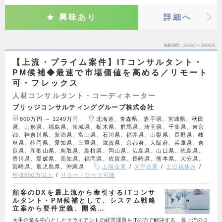
興味あり
詳細へ
掲載期間
26/08/07～26/08/20
【上流・プライム案件】ITコンサルタント・
PM候補◆最速で市場価値を高める／リモート
可・フレックス
人材コンサルタント・コーディネーター
ブリッジコンサルティンググループ株式会社
800万円 ～ 1249万円
北海道、青森県、岩手県、宮城県、秋田
県、山形県、福島県、茨城県、栃木県、群馬県、埼玉県、千葉県、東京
都、神奈川県、新潟県、富山県、石川県、福井県、山梨県、長野県、岐
阜県、静岡県、愛知県、三重県、滋賀県、京都府、大阪府、兵庫県、奈
良県、和歌山県、鳥取県、島根県、岡山県、広島県、山口県、徳島県、
香川県、愛媛県、高知県、福岡県、佐賀県、長崎県、熊本県、大分県、
宮崎県、鹿児島県、沖縄県
上場企業
大手企業
土日祝休み
年収600万以上
リモートワーク可能
顧客のDXを最上流から牽引するITコンサ
ルタント・PM候補として、システム戦略
立案から要件定義、開発…
大手企業を中心としたクライアントの経営課題をITの力で解決する、最上流のコ