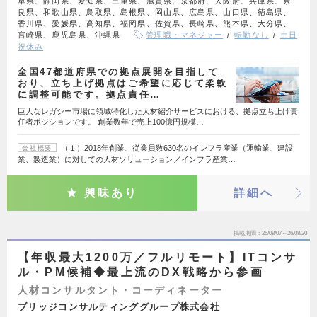
阜県、静岡県、愛知県、三重県、滋賀県、京都府、大阪府、兵庫県、奈
良県、和歌山県、鳥取県、島根県、岡山県、広島県、山口県、徳島県、
香川県、愛媛県、高知県、福岡県、佐賀県、長崎県、熊本県、大分県、
宮崎県、鹿児島県、沖縄県
管理職・マネジャー
転勤なし
土日
祝休み
全国47都道府県での拠点展開を目指して
おり、立ち上げ拠点はご希望に応じて柔軟
に調整可能です。拠点責任…
巨大なレガシー市場に領域特化した人材紹介サービスにおける、拠点立ち上げ責
任者ポジションです。 創業数年で売上100億円規模…
（１）2018年創業、従業員数630名のインフラ産業（運輸業、建設
会社概要
業、製造業）に対しての人材ソリューション／インフラ産業…
興味あり
詳細へ
掲載期間
26/08/07～26/08/20
【年収最大1200万／フルリモート】ITコンサ
ル・PM候補◆最上流のDX戦略から参画
人材コンサルタント・コーディネーター
ブリッジコンサルティンググループ株式会社