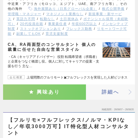
中近東・アフリカ（モロッコ、エジプト、UAE、南アフリカ等）、その
他の海外
海外展開あり（日系グローバル企業）
株式公開準備
管理職・マネジャー
マネジメント業務なし
新規事業・新サービ
ス
英語力不問
転勤なし
土日祝休み
ポテンシャル採用（未経験
可）
20代役員在籍
事業責任者
年収600万以上
インセンティブ
制度
ストックオプションあり
フレックス勤務
リモートワーク可
能
副業してもOK
育児支援制度
CA、RA両面型のコンサルタント 個人の
裁量に任せた自由な営業スタイル
・CA（キャリアアドバイザー） 役割 転職希望者（求職者）
と企業をつなぐ橋渡し役。個人に対してキャリアの提案・支
援を行う 主な…
上場間際のフルリモート✖️フルフレックスを実現した人材ビジネス
会社概要
興味あり
詳細へ
掲載期間
26/08/07～26/08/20
【フルリモ×フルフレックス/ノルマ・KPIな
し／年収3000万可】IT特化型人材コンサルタ
ント