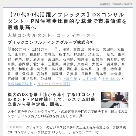
掲載期間
26/08/07～26/08/20
【20代30代活躍／フレックス】DXコンサル
タント・PM候補◆圧倒的な裁量で市場価値を
最速最高へ
人材コンサルタント・コーディネーター
ブリッジコンサルティンググループ株式会社
800万円 ～ 1249万円
北海道、青森県、岩手県、宮城県、秋田
県、山形県、福島県、茨城県、栃木県、群馬県、埼玉県、千葉県、東京
都、神奈川県、新潟県、富山県、石川県、福井県、山梨県、長野県、岐
阜県、静岡県、愛知県、三重県、滋賀県、京都府、大阪府、兵庫県、奈
良県、和歌山県、鳥取県、島根県、岡山県、広島県、山口県、徳島県、
香川県、愛媛県、高知県、福岡県、佐賀県、長崎県、熊本県、大分県、
宮崎県、鹿児島県、沖縄県
上場企業
大手企業
土日祝休み
年収600万以上
リモートワーク可能
顧客のDXを最上流から牽引するITコンサ
ルタント・PM候補として、システム戦略
立案から要件定義、開発…
大手企業を中心としたクライアントの経営課題をITの力で解決する、最上流のコ
ンサルティングおよびPM業務をお任せします。具…
クライアントのビジネス変革をITの上流工程から支える、少数精鋭
会社概要
のITコンサルティングおよびDXソリューションカンパニーで…