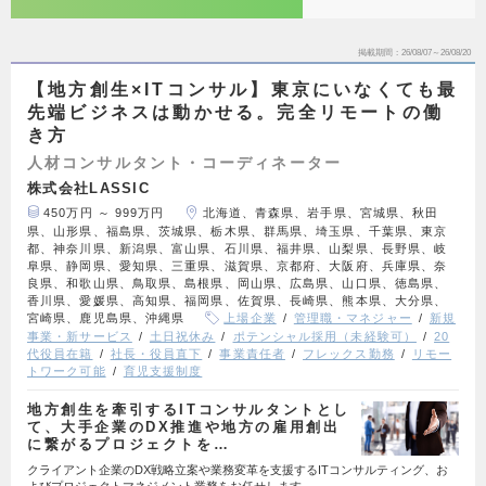
掲載期間
26/08/07～26/08/20
【地方創生×ITコンサル】東京にいなくても最
先端ビジネスは動かせる。完全リモートの働
き方
人材コンサルタント・コーディネーター
株式会社LASSIC
450万円 ～ 999万円
北海道、青森県、岩手県、宮城県、秋田
県、山形県、福島県、茨城県、栃木県、群馬県、埼玉県、千葉県、東京
都、神奈川県、新潟県、富山県、石川県、福井県、山梨県、長野県、岐
阜県、静岡県、愛知県、三重県、滋賀県、京都府、大阪府、兵庫県、奈
良県、和歌山県、鳥取県、島根県、岡山県、広島県、山口県、徳島県、
香川県、愛媛県、高知県、福岡県、佐賀県、長崎県、熊本県、大分県、
宮崎県、鹿児島県、沖縄県
上場企業
管理職・マネジャー
新規
事業・新サービス
土日祝休み
ポテンシャル採用（未経験可）
20
代役員在籍
社長・役員直下
事業責任者
フレックス勤務
リモー
トワーク可能
育児支援制度
地方創生を牽引するITコンサルタントとし
て、大手企業のDX推進や地方の雇用創出
に繋がるプロジェクトを…
クライアント企業のDX戦略立案や業務変革を支援するITコンサルティング、お
よびプロジェクトマネジメント業務をお任せします…