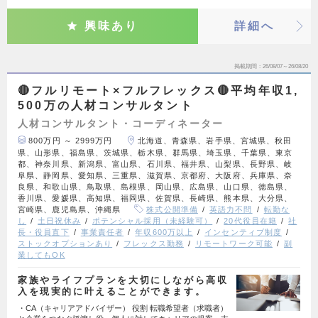
興味あり
詳細へ
掲載期間
26/08/07～26/08/20
🔴フルリモート×フルフレックス🔴平均年収1,
500万の人材コンサルタント
人材コンサルタント・コーディネーター
800万円 ～ 2999万円
北海道、青森県、岩手県、宮城県、秋田
県、山形県、福島県、茨城県、栃木県、群馬県、埼玉県、千葉県、東京
都、神奈川県、新潟県、富山県、石川県、福井県、山梨県、長野県、岐
阜県、静岡県、愛知県、三重県、滋賀県、京都府、大阪府、兵庫県、奈
良県、和歌山県、鳥取県、島根県、岡山県、広島県、山口県、徳島県、
香川県、愛媛県、高知県、福岡県、佐賀県、長崎県、熊本県、大分県、
宮崎県、鹿児島県、沖縄県
株式公開準備
英語力不問
転勤な
し
土日祝休み
ポテンシャル採用（未経験可）
20代役員在籍
社
長・役員直下
事業責任者
年収600万以上
インセンティブ制度
ストックオプションあり
フレックス勤務
リモートワーク可能
副
業してもOK
家族やライフプランを大切にしながら高収
入を現実的に叶えることができます。
・CA（キャリアアドバイザー） 役割 転職希望者（求職者）