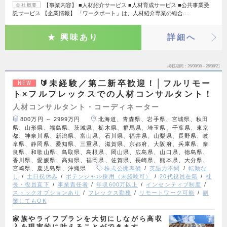
【事業内容】 ■人材紹介サービス ■人材育成サービス ■公共事業受
会社概要
託サービス 【企業情報】 「ワークポート」は、人材紹介専業の総合…
興味あり
詳細へ
掲載期間
26/08/08～26/08/21
🔰未経験／第二新卒歓迎！│フルリモー
NEW
ト×フルフレックスでの人材コンサルタント！
人材コンサルタント・コーディネーター
800万円 ～ 2999万円
北海道、青森県、岩手県、宮城県、秋田
県、山形県、福島県、茨城県、栃木県、群馬県、埼玉県、千葉県、東京
都、神奈川県、新潟県、富山県、石川県、福井県、山梨県、長野県、岐
阜県、静岡県、愛知県、三重県、滋賀県、京都府、大阪府、兵庫県、奈
良県、和歌山県、鳥取県、島根県、岡山県、広島県、山口県、徳島県、
香川県、愛媛県、高知県、福岡県、佐賀県、長崎県、熊本県、大分県、
宮崎県、鹿児島県、沖縄県
株式公開準備
英語力不問
転勤な
し
土日祝休み
ポテンシャル採用（未経験可）
20代役員在籍
社
長・役員直下
事業責任者
年収600万以上
インセンティブ制度
ストックオプションあり
フレックス勤務
リモートワーク可能
副
業してもOK
家族やライフプランを大切にしながら高収
入を現実的に叶えることができます。