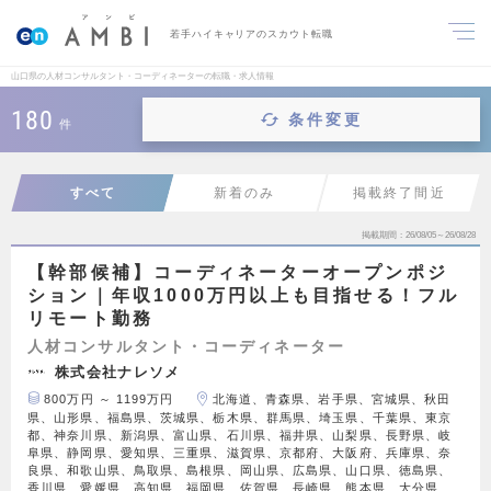
若手ハイキャリアのスカウト転職
山口県の人材コンサルタント・コーディネーターの転職・求人情報
180
条件変更
件
すべて
新着のみ
掲載終了間近
掲載期間
26/08/05～26/08/28
【幹部候補】コーディネーターオープンポジ
ション｜年収1000万円以上も目指せる！フル
リモート勤務
人材コンサルタント・コーディネーター
株式会社ナレソメ
800万円 ～ 1199万円
北海道、青森県、岩手県、宮城県、秋田
県、山形県、福島県、茨城県、栃木県、群馬県、埼玉県、千葉県、東京
都、神奈川県、新潟県、富山県、石川県、福井県、山梨県、長野県、岐
阜県、静岡県、愛知県、三重県、滋賀県、京都府、大阪府、兵庫県、奈
良県、和歌山県、鳥取県、島根県、岡山県、広島県、山口県、徳島県、
香川県、愛媛県、高知県、福岡県、佐賀県、長崎県、熊本県、大分県、