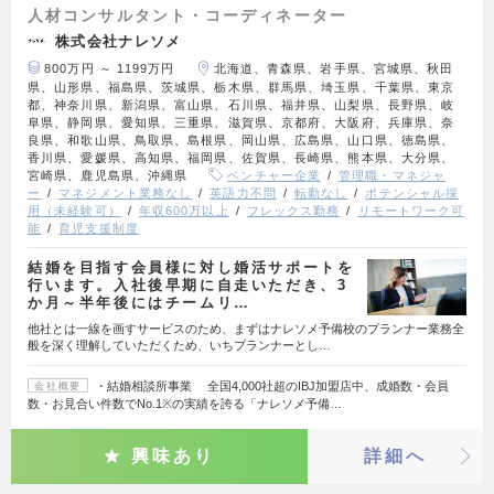
人材コンサルタント・コーディネーター
株式会社ナレソメ
800万円 ～ 1199万円
北海道、青森県、岩手県、宮城県、秋田
県、山形県、福島県、茨城県、栃木県、群馬県、埼玉県、千葉県、東京
都、神奈川県、新潟県、富山県、石川県、福井県、山梨県、長野県、岐
阜県、静岡県、愛知県、三重県、滋賀県、京都府、大阪府、兵庫県、奈
良県、和歌山県、鳥取県、島根県、岡山県、広島県、山口県、徳島県、
香川県、愛媛県、高知県、福岡県、佐賀県、長崎県、熊本県、大分県、
宮崎県、鹿児島県、沖縄県
ベンチャー企業
管理職・マネジャ
ー
マネジメント業務なし
英語力不問
転勤なし
ポテンシャル採
用（未経験可）
年収600万以上
フレックス勤務
リモートワーク可
能
育児支援制度
結婚を目指す会員様に対し婚活サポートを
行います。入社後早期に自走いただき、3
か月～半年後にはチームリ…
他社とは一線を画すサービスのため、まずはナレソメ予備校のプランナー業務全
般を深く理解していただくため、いちプランナーとし…
・結婚相談所事業 全国4,000社超のIBJ加盟店中、成婚数・会員
会社概要
数・お見合い件数でNo.1※の実績を誇る「ナレソメ予備…
興味あり
詳細へ