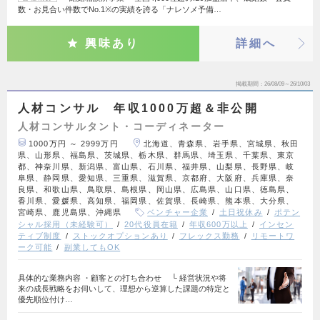
数・お見合い件数でNo.1※の実績を誇る「ナレソメ予備…
興味あり
詳細へ
掲載期間
26/08/09～26/10/03
人材コンサル 年収1000万超＆非公開
人材コンサルタント・コーディネーター
1000万円 ～ 2999万円
北海道、青森県、岩手県、宮城県、秋田
県、山形県、福島県、茨城県、栃木県、群馬県、埼玉県、千葉県、東京
都、神奈川県、新潟県、富山県、石川県、福井県、山梨県、長野県、岐
阜県、静岡県、愛知県、三重県、滋賀県、京都府、大阪府、兵庫県、奈
良県、和歌山県、鳥取県、島根県、岡山県、広島県、山口県、徳島県、
香川県、愛媛県、高知県、福岡県、佐賀県、長崎県、熊本県、大分県、
宮崎県、鹿児島県、沖縄県
ベンチャー企業
土日祝休み
ポテン
シャル採用（未経験可）
20代役員在籍
年収600万以上
インセン
ティブ制度
ストックオプションあり
フレックス勤務
リモートワ
ーク可能
副業してもOK
具体的な業務内容 ・顧客との打ち合わせ └ 経営状況や将
来の成長戦略をお伺いして、理想から逆算した課題の特定と
優先順位付け…