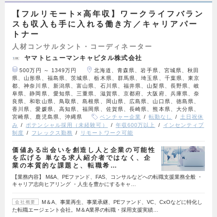
【フルリモート×高年収】ワークライフバラン
スも収入も手に入れる働き方／キャリアパー
トナー
人材コンサルタント・コーディネーター
ヤマトヒューマンキャピタル株式会社
500万円 ～ 1349万円
北海道、青森県、岩手県、宮城県、秋田
県、山形県、福島県、茨城県、栃木県、群馬県、埼玉県、千葉県、東京
都、神奈川県、新潟県、富山県、石川県、福井県、山梨県、長野県、岐
阜県、静岡県、愛知県、三重県、滋賀県、京都府、大阪府、兵庫県、奈
良県、和歌山県、鳥取県、島根県、岡山県、広島県、山口県、徳島県、
香川県、愛媛県、高知県、福岡県、佐賀県、長崎県、熊本県、大分県、
宮崎県、鹿児島県、沖縄県
ベンチャー企業
転勤なし
土日祝休
み
ポテンシャル採用（未経験可）
年収600万以上
インセンティブ
制度
フレックス勤務
リモートワーク可能
価値ある出会いを創造し人と企業の可能性
を広げる 単なる求人紹介者ではなく、企
業の本質的な課題と、転職希…
【業務内容】 M&A、PEファンド、FAS、コンサルなどへの転職支援業務全般 ・
キャリア志向ヒアリング ・人生を豊かにするキャ…
M＆A、事業再生、事業承継、PEファンド、VC、CxOなどに特化し
会社概要
た転職エージェント会社。M＆A業界の転職・採用支援実績…