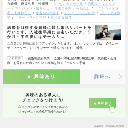
宮崎県、鹿児島県、沖縄県
ベンチャー企業
管理職・マネジャ
ー
マネジメント業務なし
英語力不問
転勤なし
ポテンシャル採
用（未経験可）
年収600万以上
インセンティブ制度
フレックス勤
務
リモートワーク可能
育児支援制度
結婚を目指す会員様に対し婚活サポートを
行います。入社後早期に自走いただき、3
か月～半年後にはチームリ…
ご自身のご経験に応じてアサインいたします。 また、ナレソメでは「婚活コー
ディネーター」を"プランナー”と呼んでいます。 幹部…
・結婚相談所事業 全国4,000社超のIBJ加盟店中、成婚数・会員
会社概要
数・お見合い件数でNo.1※の実績を誇る「ナレソメ予備…
興味あり
詳細へ
興味のある求人に
チェックをつけよう!
興味あり
スカウトのマッチング精度があがる!
その求人への合格可能性がわかる!
掲載期間
26/08/05～26/08/18