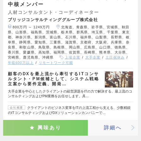
中核メンバー
人材コンサルタント・コーディネーター
ブリッジコンサルティンググループ株式会社
800万円 ～ 1249万円
北海道、青森県、岩手県、宮城県、秋田
県、山形県、福島県、茨城県、栃木県、群馬県、埼玉県、千葉県、東京
都、神奈川県、新潟県、富山県、石川県、福井県、山梨県、長野県、岐
阜県、静岡県、愛知県、三重県、滋賀県、京都府、大阪府、兵庫県、奈
良県、和歌山県、鳥取県、島根県、岡山県、広島県、山口県、徳島県、
香川県、愛媛県、高知県、福岡県、佐賀県、長崎県、熊本県、大分県、
宮崎県、鹿児島県、沖縄県
上場企業
大手企業
土日祝休み
年収600万以上
リモートワーク可能
顧客のDXを最上流から牽引するITコンサ
ルタント・PM候補として、システム戦略
立案から要件定義、開発…
大手企業を中心としたクライアントの経営課題をITの力で解決する、最上流のコ
ンサルティングおよびPM業務をお任せします。具…
クライアントのビジネス変革をITの上流工程から支える、少数精鋭
会社概要
のITコンサルティングおよびDXソリューションカンパニーで…
興味あり
詳細へ