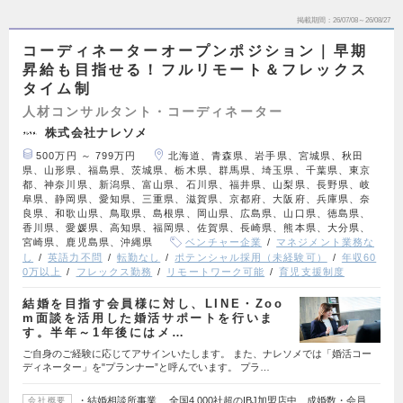
掲載期間
26/07/08～26/08/27
コーディネーターオープンポジション｜早期
昇給も目指せる！フルリモート＆フレックス
タイム制
人材コンサルタント・コーディネーター
株式会社ナレソメ
500万円 ～ 799万円
北海道、青森県、岩手県、宮城県、秋田
県、山形県、福島県、茨城県、栃木県、群馬県、埼玉県、千葉県、東京
都、神奈川県、新潟県、富山県、石川県、福井県、山梨県、長野県、岐
阜県、静岡県、愛知県、三重県、滋賀県、京都府、大阪府、兵庫県、奈
良県、和歌山県、鳥取県、島根県、岡山県、広島県、山口県、徳島県、
香川県、愛媛県、高知県、福岡県、佐賀県、長崎県、熊本県、大分県、
宮崎県、鹿児島県、沖縄県
ベンチャー企業
マネジメント業務な
し
英語力不問
転勤なし
ポテンシャル採用（未経験可）
年収60
0万以上
フレックス勤務
リモートワーク可能
育児支援制度
結婚を目指す会員様に対し、LINE・Zoo
m面談を活用した婚活サポートを行いま
す。半年～1年後にはメ…
ご自身のご経験に応じてアサインいたします。 また、ナレソメでは「婚活コー
ディネーター」を"プランナー”と呼んでいます。 プラ…
・結婚相談所事業 全国4,000社超のIBJ加盟店中、成婚数・会員
会社概要