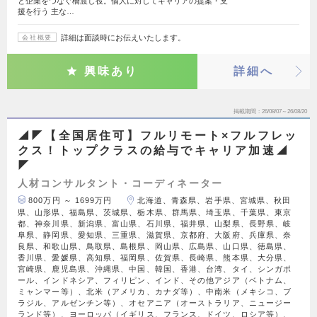
と企業をつなぐ橋渡し役。個人に対してキャリアの提案・支
援を行う 主な…
詳細は面談時にお伝えいたします。
会社概要
興味あり
詳細へ
掲載期間
26/08/07～26/08/20
◢◤【全国居住可】フルリモート×フルフレッ
クス！トップクラスの給与でキャリア加速◢
◤
人材コンサルタント・コーディネーター
800万円 ～ 1699万円
北海道、青森県、岩手県、宮城県、秋田
県、山形県、福島県、茨城県、栃木県、群馬県、埼玉県、千葉県、東京
都、神奈川県、新潟県、富山県、石川県、福井県、山梨県、長野県、岐
阜県、静岡県、愛知県、三重県、滋賀県、京都府、大阪府、兵庫県、奈
良県、和歌山県、鳥取県、島根県、岡山県、広島県、山口県、徳島県、
香川県、愛媛県、高知県、福岡県、佐賀県、長崎県、熊本県、大分県、
宮崎県、鹿児島県、沖縄県、中国、韓国、香港、台湾、タイ、シンガポ
ール、インドネシア、フィリピン、インド、その他アジア（ベトナム、
ミャンマー等）、北米（アメリカ、カナダ等）、中南米（メキシコ、ブ
ラジル、アルゼンチン等）、オセアニア（オーストラリア、ニュージー
ランド等）、ヨーロッパ（イギリス、フランス、ドイツ、ロシア等）、