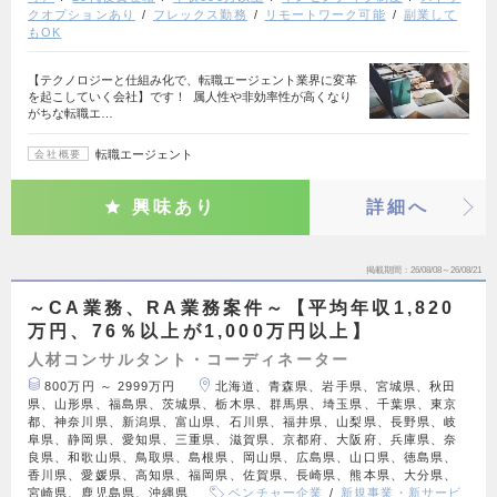
クオプションあり
フレックス勤務
リモートワーク可能
副業して
もOK
【テクノロジーと仕組み化で、転職エージェント業界に変革
を起こしていく会社】です！ 属人性や非効率性が高くなり
がちな転職エ…
転職エージェント
会社概要
興味あり
詳細へ
掲載期間
26/08/08～26/08/21
～CA業務、RA業務案件～【平均年収1,820
万円、76％以上が1,000万円以上】
人材コンサルタント・コーディネーター
800万円 ～ 2999万円
北海道、青森県、岩手県、宮城県、秋田
県、山形県、福島県、茨城県、栃木県、群馬県、埼玉県、千葉県、東京
都、神奈川県、新潟県、富山県、石川県、福井県、山梨県、長野県、岐
阜県、静岡県、愛知県、三重県、滋賀県、京都府、大阪府、兵庫県、奈
良県、和歌山県、鳥取県、島根県、岡山県、広島県、山口県、徳島県、
香川県、愛媛県、高知県、福岡県、佐賀県、長崎県、熊本県、大分県、
宮崎県、鹿児島県、沖縄県
ベンチャー企業
新規事業・新サービ