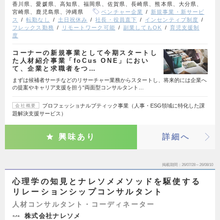
香川県、愛媛県、高知県、福岡県、佐賀県、長崎県、熊本県、大分県、
宮崎県、鹿児島県、沖縄県
ベンチャー企業
新規事業・新サービ
ス
転勤なし
土日祝休み
社長・役員直下
インセンティブ制度
フレックス勤務
リモートワーク可能
副業してもOK
育児支援制
度
コーナーの新規事業として今期スタートし
た人材紹介事業「foCus ONE」におい
て、企業と求職者をつ…
まずは候補者サーチなどのリサーチャー業務からスタートし、将来的には企業へ
の提案やキャリア支援を担う“両面型コンサルタント…
プロフェッショナルブティック事業（人事・ESG領域に特化した課
会社概要
題解決支援サービス）
興味あり
詳細へ
掲載期間
26/07/28～26/08/10
心理学の知見とナレソメメソッドを駆使する
リレーションシップコンサルタント
人材コンサルタント・コーディネーター
株式会社ナレソメ