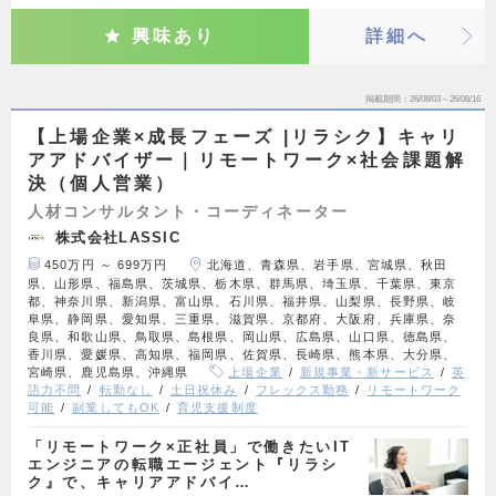
興味あり
詳細へ
掲載期間
26/08/03～26/08/16
【上場企業×成長フェーズ |リラシク】キャリ
アアドバイザー｜リモートワーク×社会課題解
決（個人営業）
人材コンサルタント・コーディネーター
株式会社LASSIC
450万円 ～ 699万円
北海道、青森県、岩手県、宮城県、秋田
県、山形県、福島県、茨城県、栃木県、群馬県、埼玉県、千葉県、東京
都、神奈川県、新潟県、富山県、石川県、福井県、山梨県、長野県、岐
阜県、静岡県、愛知県、三重県、滋賀県、京都府、大阪府、兵庫県、奈
良県、和歌山県、鳥取県、島根県、岡山県、広島県、山口県、徳島県、
香川県、愛媛県、高知県、福岡県、佐賀県、長崎県、熊本県、大分県、
宮崎県、鹿児島県、沖縄県
上場企業
新規事業・新サービス
英
語力不問
転勤なし
土日祝休み
フレックス勤務
リモートワーク
可能
副業してもOK
育児支援制度
「リモートワーク×正社員」で働きたいIT
エンジニアの転職エージェント『リラシ
ク』で、キャリアアドバイ…