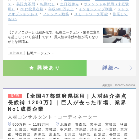
ス
英語力不問
転勤なし
土日祝休み
ポテンシャル採用（未経験
可）
20代役員在籍
年収600万以上
インセンティブ制度
ストッ
クオプションあり
フレックス勤務
リモートワーク可能
副業して
もOK
【テクノロジーと仕組み化で、転職エージェント業界に変革
を起こしていく会社】です！ 属人性や非効率性が高くなり
がちな転職エ…
転職エージェント
会社概要
興味あり
詳細へ
掲載期間
26/08/07～26/08/20
【全国47都道府県採用｜人材紹介拠点
NEW
長候補-1200万】｜巨人が去った市場、業界
No1成長企業
人材コンサルタント・コーディネーター
800万円 ～ 1199万円
北海道、青森県、岩手県、宮城県、秋田
県、山形県、福島県、茨城県、栃木県、群馬県、埼玉県、千葉県、東京
都、神奈川県、新潟県、富山県、石川県、福井県、山梨県、長野県、岐