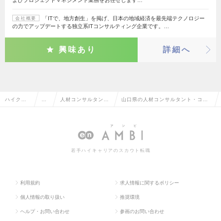
「ITで、地方創生」を掲げ、日本の地域経済を最先端テクノロジー
会社概要
の力でアップデートする独立系ITコンサルティング企業です。…
興味あり
詳細へ
ハイクラ
営
人材コンサルタン
山口県の人材コンサルタント・コー
ス求人TO
業
ト・コーディネータ
ディネーターの転職・求人情報一覧
P
系
ー
若手ハイキャリアのスカウト転職
利用規約
求人情報に関するポリシー
個人情報の取り扱い
推奨環境
ヘルプ・お問い合わせ
参画のお問い合わせ