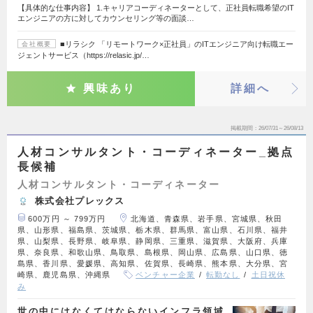
【具体的な仕事内容】 1.キャリアコーディネーターとして、正社員転職希望のIT
エンジニアの方に対してカウンセリング等の面談…
■リラシク 「リモートワーク×正社員」のITエンジニア向け転職エー
会社概要
ジェントサービス（https://relasic.jp/…
興味あり
詳細へ
掲載期間
26/07/31～26/08/13
人材コンサルタント・コーディネーター_拠点
長候補
人材コンサルタント・コーディネーター
株式会社プレックス
600万円 ～ 799万円
北海道、青森県、岩手県、宮城県、秋田
県、山形県、福島県、茨城県、栃木県、群馬県、富山県、石川県、福井
県、山梨県、長野県、岐阜県、静岡県、三重県、滋賀県、大阪府、兵庫
県、奈良県、和歌山県、鳥取県、島根県、岡山県、広島県、山口県、徳
島県、香川県、愛媛県、高知県、佐賀県、長崎県、熊本県、大分県、宮
崎県、鹿児島県、沖縄県
ベンチャー企業
転勤なし
土日祝休
み
世の中にはなくてはならないインフラ領域