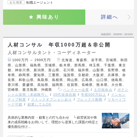
転職エージェント
会社概要
興味あり
詳細へ
掲載期間
26/08/09～26/10/03
人材コンサル 年収1000万超＆非公開
人材コンサルタント・コーディネーター
1000万円 ～ 2999万円
北海道、青森県、岩手県、宮城県、秋田
県、山形県、福島県、茨城県、栃木県、群馬県、埼玉県、千葉県、東京
都、神奈川県、新潟県、富山県、石川県、福井県、山梨県、長野県、岐
阜県、静岡県、愛知県、三重県、滋賀県、京都府、大阪府、兵庫県、奈
良県、和歌山県、鳥取県、島根県、岡山県、広島県、山口県、徳島県、
香川県、愛媛県、高知県、福岡県、佐賀県、長崎県、熊本県、大分県、
宮崎県、鹿児島県、沖縄県
ベンチャー企業
土日祝休み
ポテン
シャル採用（未経験可）
20代役員在籍
年収600万以上
インセン
ティブ制度
ストックオプションあり
フレックス勤務
リモートワ
ーク可能
副業してもOK
具体的な業務内容 ・顧客との打ち合わせ └ 経営状況や将
来の成長戦略をお伺いして、理想から逆算した課題の特定と
優先順位付け…