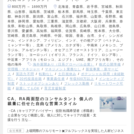
800万円 ～ 1699万円
北海道、青森県、岩手県、宮城県、秋田
県、山形県、福島県、茨城県、栃木県、群馬県、埼玉県、千葉県、東京
都、神奈川県、新潟県、富山県、石川県、福井県、山梨県、長野県、岐
阜県、静岡県、愛知県、三重県、滋賀県、京都府、大阪府、兵庫県、奈
良県、和歌山県、鳥取県、島根県、岡山県、広島県、山口県、徳島県、
香川県、愛媛県、高知県、福岡県、佐賀県、長崎県、熊本県、大分県、
宮崎県、鹿児島県、沖縄県、中国、韓国、香港、台湾、タイ、シンガポ
ール、インドネシア、フィリピン、インド、その他アジア（ベトナム、
ミャンマー等）、北米（アメリカ、カナダ等）、中南米（メキシコ、ブ
ラジル、アルゼンチン等）、オセアニア（オーストラリア、ニュージー
ランド等）、ヨーロッパ（イギリス、フランス、ドイツ、ロシア等）、
中近東・アフリカ（モロッコ、エジプト、UAE、南アフリカ等）、その
他の海外
海外展開あり（日系グローバル企業）
株式公開準備
管理職・マネジャー
マネジメント業務なし
新規事業・新サービ
ス
英語力不問
転勤なし
土日祝休み
ポテンシャル採用（未経験
可）
20代役員在籍
事業責任者
年収600万以上
インセンティブ
制度
ストックオプションあり
フレックス勤務
リモートワーク可
能
副業してもOK
育児支援制度
CA、RA両面型のコンサルタント 個人の
裁量に任せた自由な営業スタイル
・CA（キャリアアドバイザー） 役割 転職希望者（求職者）
と企業をつなぐ橋渡し役。個人に対してキャリアの提案・支
援を行う 主な…
上場間際のフルリモート✖️フルフレックスを実現した人材ビジネス
会社概要