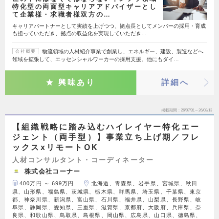
特化型の両面型キャリアアドバイザーとし
て企業様・求職者様双方の…
キャリアパートナーとして実績を上げつつ、拠点長としてメンバーの採用・育成
も担っていただき、拠点の収益化を実現していただき…
物流領域の人材紹介事業で創業し、エネルギー、建設、製造などへ
会社概要
領域を拡張して、エッセンシャルワーカーの採用支援。他にもダイ…
興味あり
詳細へ
掲載期間
26/07/31～26/08/13
【組織戦略に踏み込むハイレイヤー特化エー
ジェント（両手型）】事業立ち上げ期／フレ
ックスxリモートOK
人材コンサルタント・コーディネーター
株式会社コーナー
400万円 ～ 699万円
北海道、青森県、岩手県、宮城県、秋田
県、山形県、福島県、茨城県、栃木県、群馬県、埼玉県、千葉県、東京
都、神奈川県、新潟県、富山県、石川県、福井県、山梨県、長野県、岐
阜県、静岡県、愛知県、三重県、滋賀県、京都府、大阪府、兵庫県、奈
良県、和歌山県、鳥取県、島根県、岡山県、広島県、山口県、徳島県、