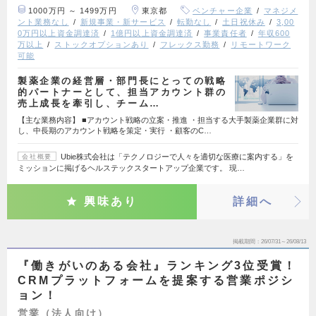
1000万円 ～ 1499万円
東京都
ベンチャー企業
マネジメ
ント業務なし
新規事業・新サービス
転勤なし
土日祝休み
3,00
0万円以上資金調達済
1億円以上資金調達済
事業責任者
年収600
万以上
ストックオプションあり
フレックス勤務
リモートワーク
可能
製薬企業の経営層・部門長にとっての戦略
的パートナーとして、担当アカウント群の
売上成長を牽引し、チーム…
【主な業務内容】 ■アカウント戦略の立案・推進 ・担当する大手製薬企業群に対
し、中長期のアカウント戦略を策定・実行 ・顧客のC…
Ubie株式会社は「テクノロジーで人々を適切な医療に案内する」を
会社概要
ミッションに掲げるヘルステックスタートアップ企業です。 現…
興味あり
詳細へ
掲載期間
26/07/31～26/08/13
『働きがいのある会社』ランキング3位受賞！
CRMプラットフォームを提案する営業ポジシ
ョン！
営業（法人向け）