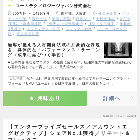
ユームテクノロジージャパン株式会社
800万円 ～ 1499万円
東京都、大阪府
外資系企業
ベン
チャー企業
海外出張
英語力不問
転勤なし
土日祝休み
3,000
万円以上資金調達済
1億円以上資金調達済
社長・役員直下
年収60
0万以上
インセンティブ制度
フレックス勤務
リモートワーク可
能
育児支援制度
顧客が抱える人材開発領域の抽象的な課題
を、具体的な「パフォーマンス・ラーニン
グ（成果に結びつく学習）…
■ 仕事内容 単なるプロダクトの提案に留まらず、組織開発の本質的な課題特定か
ら要件定義までを一貫して担い、最先端のAIテク…
私たちは、世界各国で教育に変化を与えてきたラーニングプラット
会社概要
フォーム 「UMU（ユーム）」を日本で展開し、日本の教育をより…
興味あり
詳細へ
掲載期間
26/07/31～26/08/13
【エンタープライズセールス／アカウントエ
グゼクティブ】シェアNo.1獲得／リモート＆
フレックス