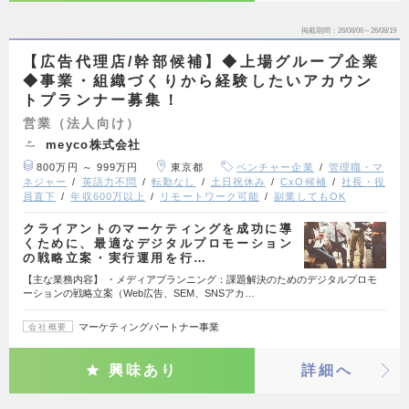
掲載期間
26/08/06～26/08/19
【広告代理店/幹部候補】◆上場グループ企業
◆事業・組織づくりから経験したいアカウン
トプランナー募集！
営業（法人向け）
meyco株式会社
800万円 ～ 999万円
東京都
ベンチャー企業
管理職・マ
ネジャー
英語力不問
転勤なし
土日祝休み
CxO候補
社長・役
員直下
年収600万以上
リモートワーク可能
副業してもOK
クライアントのマーケティングを成功に導
くために、最適なデジタルプロモーション
の戦略立案・実行運用を行…
【主な業務内容】 ・メディアプランニング：課題解決のためのデジタルプロモ
ーションの戦略立案（Web広告、SEM、SNSアカ…
マーケティングパートナー事業
会社概要
興味あり
詳細へ