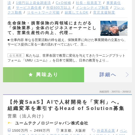
済
1億円以上資金調達済
CxO候補
社長・役員直下
事業責任
者
サービス責任者
年収600万以上
インセンティブ制度
フレッ
クス勤務
リモートワーク可能
副業してもOK
育児支援制度
生命保険・損害保険の両領域にまたがる
「保険業界」全体のビジネスオーナーとし
て、営業生産性の向上、代理…
■ 仕事内容 単なる営業活動の枠を超え、保険業界に向けた事業開発の立案から、
サービス提供に至る一連の流れすべてにおいて、主…
私たちは、世界各国で教育に変化を与えてきたラーニングプラット
会社概要
フォーム 「UMU（ユーム）」を日本で展開し、日本の教育をより…
興味あり
詳細へ
掲載期間
26/07/31～26/08/13
【外資SaaS】AIで人材開発を「実利」へ。
組織変革を牽引するHead of Solution募集
営業（法人向け）
ユームテクノロジージャパン株式会社
1500万円 ～ 2499万円
東京都、大阪府
外資系企業
ベン