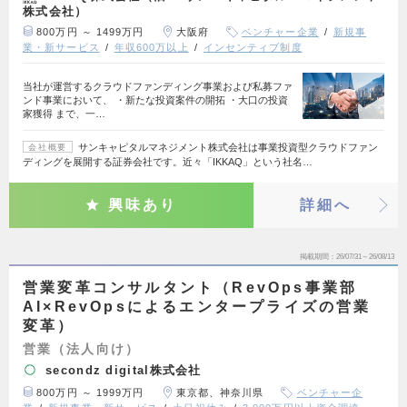
株式会社）
800万円 ～ 1499万円
大阪府
ベンチャー企業
新規事
業・新サービス
年収600万以上
インセンティブ制度
当社が運営するクラウドファンディング事業および私募ファ
ンド事業において、 ・新たな投資案件の開拓 ・大口の投資
家獲得 まで、一…
サンキャピタルマネジメント株式会社は事業投資型クラウドファン
会社概要
ディングを展開する証券会社です。近々「IKKAQ」という社名…
興味あり
詳細へ
掲載期間
26/07/31～26/08/13
営業変革コンサルタント（RevOps事業部
AI×RevOpsによるエンタープライズの営業
変革）
営業（法人向け）
secondz digital株式会社
800万円 ～ 1999万円
東京都、神奈川県
ベンチャー企