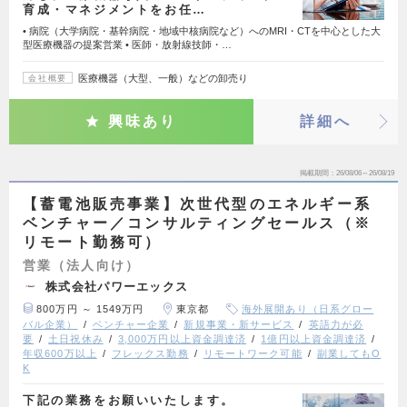
育成・マネジメントをお任…
• 病院（大学病院・基幹病院・地域中核病院など）へのMRI・CTを中心とした大
型医療機器の提案営業 • 医師・放射線技師・…
医療機器（大型、一般）などの卸売り
会社概要
興味あり
詳細へ
掲載期間
26/08/06～26/08/19
【蓄電池販売事業】次世代型のエネルギー系
ベンチャー／コンサルティングセールス（※
リモート勤務可）
営業（法人向け）
株式会社パワーエックス
800万円 ～ 1549万円
東京都
海外展開あり（日系グロー
バル企業）
ベンチャー企業
新規事業・新サービス
英語力が必
要
土日祝休み
3,000万円以上資金調達済
1億円以上資金調達済
年収600万以上
フレックス勤務
リモートワーク可能
副業してもO
K
下記の業務をお願いいたします。