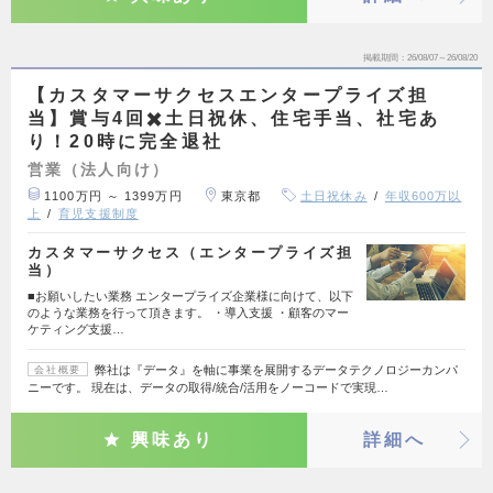
掲載期間
26/08/07～26/08/20
【カスタマーサクセスエンタープライズ担
当】賞与4回✖️土日祝休、住宅手当、社宅あ
り！20時に完全退社
営業（法人向け）
1100万円 ～ 1399万円
東京都
土日祝休み
年収600万以
上
育児支援制度
カスタマーサクセス（エンタープライズ担
当）
■お願いしたい業務 エンタープライズ企業様に向けて、以下
のような業務を行って頂きます。 ・導入支援 ・顧客のマー
ケティング支援…
弊社は『データ』を軸に事業を展開するデータテクノロジーカンパ
会社概要
ニーです。 現在は、データの取得/統合/活用をノーコードで実現…
興味あり
詳細へ