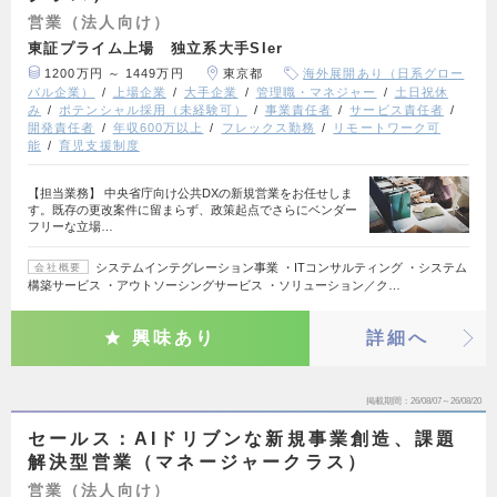
営業（法人向け）
東証プライム上場 独立系大手SIer
1200万円 ～ 1449万円
東京都
海外展開あり（日系グロー
バル企業）
上場企業
大手企業
管理職・マネジャー
土日祝休
み
ポテンシャル採用（未経験可）
事業責任者
サービス責任者
開発責任者
年収600万以上
フレックス勤務
リモートワーク可
能
育児支援制度
【担当業務】 中央省庁向け公共DXの新規営業をお任せしま
す。既存の更改案件に留まらず、政策起点でさらにベンダー
フリーな立場…
システムインテグレーション事業 ・ITコンサルティング ・システム
会社概要
構築サービス ・アウトソーシングサービス ・ソリューション／ク…
興味あり
詳細へ
掲載期間
26/08/07～26/08/20
セールス：AIドリブンな新規事業創造、課題
解決型営業（マネージャークラス）
営業（法人向け）