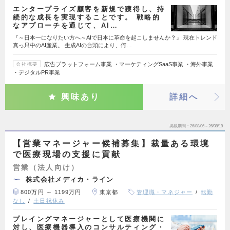
エンタープライズ顧客を新規で獲得し、持
続的な成長を実現することです。 戦略的
なアプローチを通じて、AI…
『～日本一になりたい方へ～AIで日本に革命を起こしませんか？』 現在トレンド
真っ只中のAI産業。 生成AIの台頭により、何…
広告プラットフォーム事業 ・マーケティングSaaS事業 ・海外事業
会社概要
・デジタルPR事業
興味あり
詳細へ
掲載期間
26/08/06～26/08/19
【営業マネージャー候補募集】裁量ある環境
で医療現場の支援に貢献
営業（法人向け）
株式会社メディカ・ライン
800万円 ～ 1199万円
東京都
管理職・マネジャー
転勤
なし
土日祝休み
プレイングマネージャーとして医療機関に
対し、医療機器導入のコンサルティング・