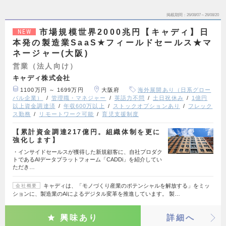
掲載期間
26/08/07～26/08/20
市場規模世界2000兆円【キャディ】日
NEW
本発の製造業SaaS★フィールドセールス★マ
ネージャー(大阪)
営業（法人向け）
キャディ株式会社
1100万円 ～ 1699万円
大阪府
海外展開あり（日系グロー
バル企業）
管理職・マネジャー
英語力不問
土日祝休み
1億円
以上資金調達済
年収600万以上
ストックオプションあり
フレック
ス勤務
リモートワーク可能
育児支援制度
【累計資金調達217億円。組織体制を更に
強化します】
・インサイドセールスが獲得した新規顧客に、自社プロダク
トであるAIデータプラットフォーム「CADDi」を紹介してい
ただき…
キャディは、「モノづくり産業のポテンシャルを解放する」をミッ
会社概要
ションに、製造業のAIによるデジタル変革を推進しています。 製…
興味あり
詳細へ