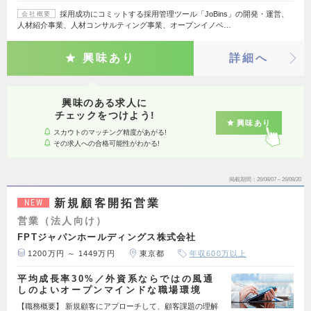
採用成功にコミットする採用管理ツール「JoBins」の開発・運営、
会社概要
人材紹介事業、人材コンサルティング事業、オープンイノベ…
興味あり
詳細へ
興味のある求人に
チェックをつけよう!
興味あり
スカウトのマッチング精度があがる!
その求人への合格可能性がわかる!
掲載期間
26/08/07～26/08/20
新規顧客開拓営業
NEW
営業（法人向け）
FPTジャパンホールディングス株式会社
1200万円 ～ 1449万円
東京都
年収600万以上
平均成長率30%／外資系ならではの風通
しのよいオープンマインドな職場環境
【職務概要】 新規顧客にアプローチして、顧客課題の理解