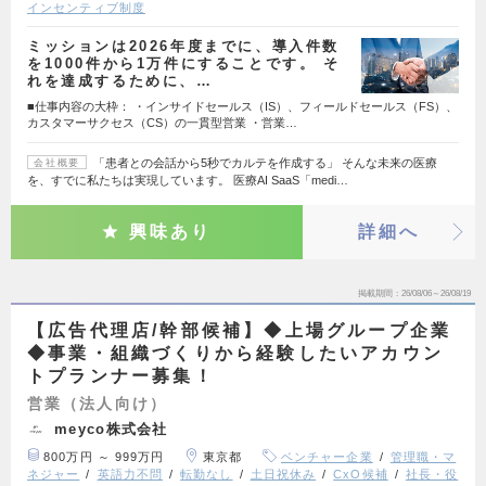
インセンティブ制度
ミッションは2026年度までに、導入件数
を1000件から1万件にすることです。 そ
れを達成するために、…
■仕事内容の大枠： ・インサイドセールス（IS）、フィールドセールス（FS）、
カスタマーサクセス（CS）の一貫型営業 ・営業…
「患者との会話から5秒でカルテを作成する」 そんな未来の医療
会社概要
を、すでに私たちは実現しています。 医療AI SaaS「medi…
興味あり
詳細へ
掲載期間
26/08/06～26/08/19
【広告代理店/幹部候補】◆上場グループ企業
◆事業・組織づくりから経験したいアカウン
トプランナー募集！
営業（法人向け）
meyco株式会社
800万円 ～ 999万円
東京都
ベンチャー企業
管理職・マ
ネジャー
英語力不問
転勤なし
土日祝休み
CxO候補
社長・役