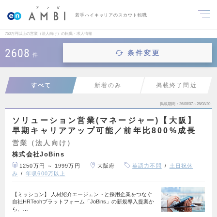
若手ハイキャリアのスカウト転職
750万円以上の営業（法人向け）の転職・求人情報
2608
条件変更
件
すべて
新着のみ
掲載終了間近
掲載期間
26/08/07～26/08/20
ソリューション営業(マネージャー)【大阪】
早期キャリアアップ可能／前年比800%成長
営業（法人向け）
株式会社JoBins
1250万円 ～ 1999万円
大阪府
英語力不問
土日祝休
み
年収600万以上
【ミッション】 人材紹介エージェントと採用企業をつなぐ
自社HRTechプラットフォーム「JoBins」の新規導入提案か
ら、…