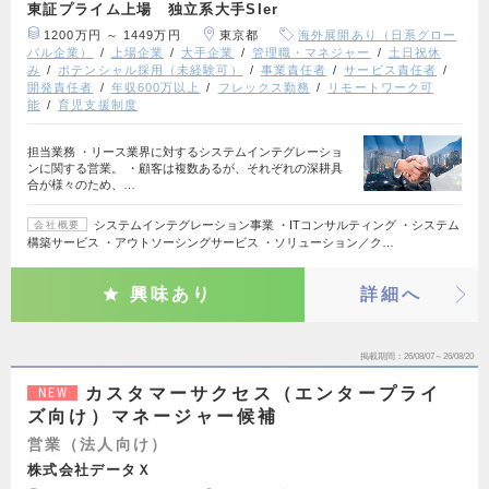
東証プライム上場 独立系大手SIer
1200万円 ～ 1449万円
東京都
海外展開あり（日系グロー
バル企業）
上場企業
大手企業
管理職・マネジャー
土日祝休
み
ポテンシャル採用（未経験可）
事業責任者
サービス責任者
開発責任者
年収600万以上
フレックス勤務
リモートワーク可
能
育児支援制度
担当業務 ・リース業界に対するシステムインテグレーショ
ンに関する営業。 ・顧客は複数あるが、それぞれの深耕具
合が様々のため、…
システムインテグレーション事業 ・ITコンサルティング ・システム
会社概要
構築サービス ・アウトソーシングサービス ・ソリューション／ク…
興味あり
詳細へ
掲載期間
26/08/07～26/08/20
カスタマーサクセス（エンタープライ
NEW
ズ向け）マネージャー候補
営業（法人向け）
株式会社データＸ