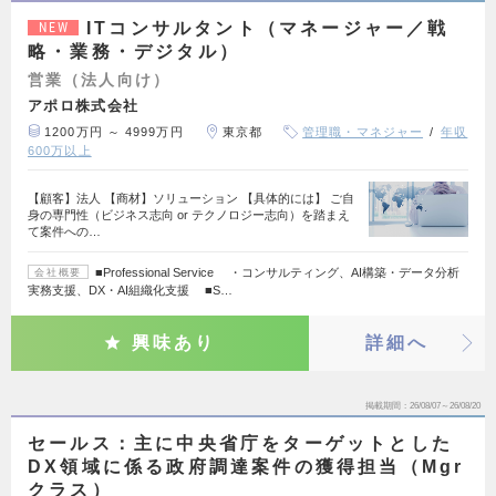
ITコンサルタント（マネージャー／戦
NEW
略・業務・デジタル）
営業（法人向け）
アポロ株式会社
1200万円 ～ 4999万円
東京都
管理職・マネジャー
年収
600万以上
【顧客】法人 【商材】ソリューション 【具体的には】 ご自
身の専門性（ビジネス志向 or テクノロジー志向）を踏まえ
て案件への…
■Professional Service ・コンサルティング、AI構築・データ分析
会社概要
実務支援、DX・AI組織化支援 ■S…
興味あり
詳細へ
掲載期間
26/08/07～26/08/20
セールス：主に中央省庁をターゲットとした
DX領域に係る政府調達案件の獲得担当（Mgr
クラス）