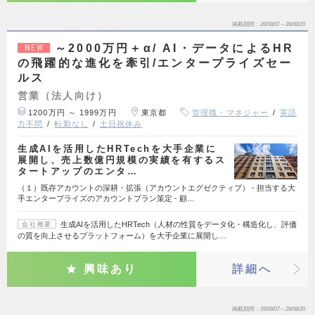
掲載期間
26/08/07～26/08/20
～2000万円＋α/ AI・データによるHR
NEW
の飛躍的な進化を牽引/エンタープライズセー
ルス
営業（法人向け）
1200万円 ～ 1999万円
東京都
管理職・マネジャー
英語
力不問
転勤なし
土日祝休み
生成AIを活用したHRTechを大手企業に
展開し、売上数億円規模の実績を有するス
タートアップのエンタ…
（１）既存アカウントの深耕・拡張（アカウントエグゼクティブ） - 担当する大
手エンタープライズのアカウントプラン策定 - 顧…
生成AIを活用したHRTech（人材の性質をデータ化・構造化し、評価
会社概要
の質を向上させるプラットフォーム）を大手企業に展開し…
興味あり
詳細へ
掲載期間
26/08/07～26/08/20