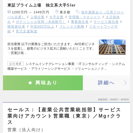
東証プライム上場 独立系大手SIer
1200万円 ～ 1449万円
東京都
海外展開あり（日系グロー
バル企業）
上場企業
大手企業
管理職・マネジャー
土日祝休
み
ポテンシャル採用（未経験可）
事業責任者
サービス責任者
開発責任者
年収600万以上
フレックス勤務
リモートワーク可
能
育児支援制度
担当業務 以下の業務をご担当いただきます。 AI/分析ビジネ
スを提案し、顧客のビジネス拡大に貢献いただくことです。
・営業計画…
システムインテグレーション事業 ・ITコンサルティング ・システム
会社概要
構築サービス ・アウトソーシングサービス ・ソリューション／ク…
興味あり
詳細へ
掲載期間
26/08/07～26/08/20
セールス：【産業公共営業統括部】サービス
業向けアカウント営業職（東京）／Mgrクラ
ス
営業（法人向け）