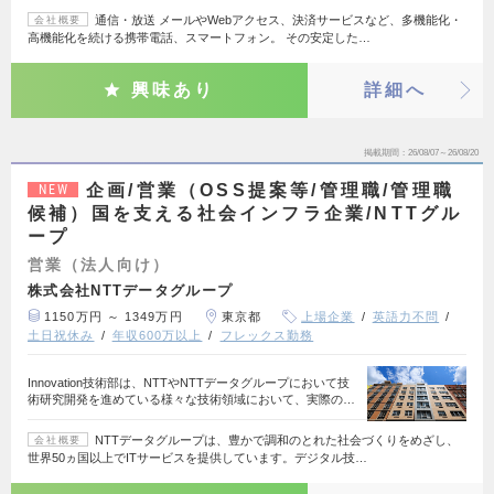
通信・放送 メールやWebアクセス、決済サービスなど、多機能化・
会社概要
高機能化を続ける携帯電話、スマートフォン。 その安定した…
興味あり
詳細へ
掲載期間
26/08/07～26/08/20
企画/営業（OSS提案等/管理職/管理職
NEW
候補）国を支える社会インフラ企業/NTTグル
ープ
営業（法人向け）
株式会社NTTデータグループ
1150万円 ～ 1349万円
東京都
上場企業
英語力不問
土日祝休み
年収600万以上
フレックス勤務
Innovation技術部は、NTTやNTTデータグループにおいて技
術研究開発を進めている様々な技術領域において、実際の…
NTTデータグループは、豊かで調和のとれた社会づくりをめざし、
会社概要
世界50ヵ国以上でITサービスを提供しています。デジタル技…