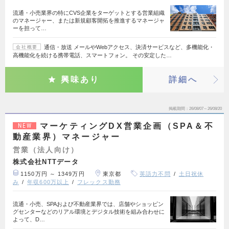
流通・小売業界の特にCVS企業をターゲットとする営業組織
のマネージャー、または新規顧客開拓を推進するマネージャ
ーを担って…
通信・放送 メールやWebアクセス、決済サービスなど、多機能化・
会社概要
高機能化を続ける携帯電話、スマートフォン。 その安定した…
興味あり
詳細へ
掲載期間
26/08/07～26/08/20
マーケティングDX営業企画（SPA＆不
NEW
動産業界）マネージャー
営業（法人向け）
株式会社NTTデータ
1150万円 ～ 1349万円
東京都
英語力不問
土日祝休
み
年収600万以上
フレックス勤務
流通・小売、SPAおよび不動産業界では、店舗やショッピン
グセンターなどのリアル環境とデジタル技術を組み合わせに
よって、D…