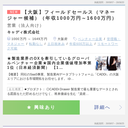
掲載期間
26/08/07～26/08/20
【大阪】フィールドセールス（マネー
NEW
ジャー候補）（年収1000万円～1600万円）
営業（法人向け）
キャディ株式会社
1000万円 ～ 1649万円
大阪府
ベンチャー企業
管理職・
マネジャー
転勤なし
土日祝休み
年収600万以上
リモートワー
ク可能
★製造業界のDXを牽引しているグローバ
ルベンチャー企業★国内企業価値増加率第
1位（日本経済新聞） 【1…
【概要】 同社のSaaS事業、製造業AIデータプラットフォーム「CADDi」の大阪
エリアにおける市場開拓をお任せします。 ゆ…
■プロダクト： ◎CADDi Drawer 製造業で最も重要なデータとされ
会社概要
る図面をただ貯めるだけでなく、将来価値を生む『資産…
興味あり
詳細へ
掲載期間
26/08/07～26/08/25