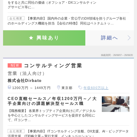
をすると共に同社の価値（オフショア・DXコンサルティン
グサービス等に…
【事業内容】 国内外の企業・官公庁のDX領域を担うグループ各社
会社概要
のホールディングス機能を担当 【会社の特徴】 同社はベトナムトッ…
興味あり
詳細へ
掲載期間
26/08/07～26/08/20
コンサルティング営業
NEW
営業（法人向け）
株式会社Dirbato
1200万円 ～ 1449万円
東京都
年収600万以上
CEO直轄セールス／年収1200万円～／大
手企業向けの課題解決型セールス職
【職務概要】 各業界トップティア企業向けにIT／デジタル
を中心としたコンサルティングサービスを提供する同社に
て、ITコンサ…
【事業内容】 ITコンサルティング全般、DX支援、AI・ビッグデータ
会社概要
活用支援、IT戦略立案～実行支援、インキュベーション・…