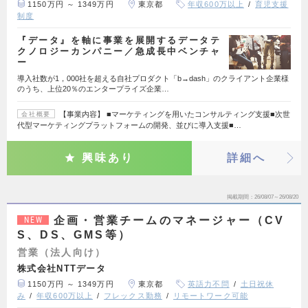
1150万円 ～ 1349万円
東京都
年収600万以上
育児支援
制度
『データ』を軸に事業を展開するデータテ
クノロジーカンパニー／急成長中ベンチャ
ー
導入社数が1，000社を超える自社プロダクト「b→dash」のクライアント企業様
のうち、上位20％のエンタープライズ企業…
【事業内容】 ■マーケティングを用いたコンサルティング支援■次世
会社概要
代型マーケティングプラットフォームの開発、並びに導入支援■…
興味あり
詳細へ
掲載期間
26/08/07～26/08/20
企画・営業チームのマネージャー（CV
NEW
S、DS、GMS等）
営業（法人向け）
株式会社NTTデータ
1150万円 ～ 1349万円
東京都
英語力不問
土日祝休
み
年収600万以上
フレックス勤務
リモートワーク可能