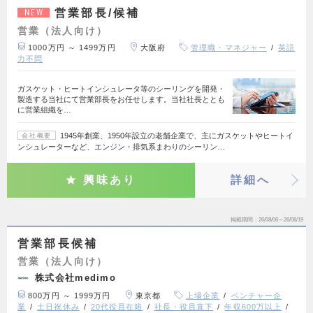
営業部長/候補
NEW
営業（法人向け）
1000万円 ～ 1499万円
大阪府
管理職・マネジャー
英語
力不問
ガスケット・ヒートインシュレータ等のシーリングを開発・
製造する当社にて営業部長をお任せします。当社社長ととも
に営業組織を…
1945年創業、1950年設立の老舗企業で、主にガスケットやヒートイ
会社概要
ンシュレーターなど、エンジン・排気系まわりのシーリン…
興味あり
詳細へ
掲載期間
26/08/06～26/08/19
営業部長候補
営業（法人向け）
株式会社medimo
800万円 ～ 1999万円
東京都
上場企業
ベンチャー企
業
土日祝休み
20代役員在籍
社長・役員直下
年収600万以上