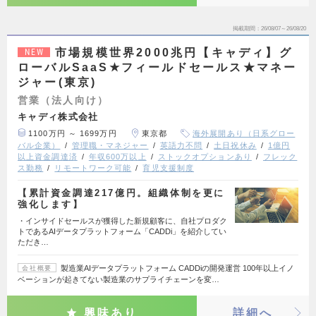
掲載期間
26/08/07～26/08/20
市場規模世界2000兆円【キャディ】グ
NEW
ローバルSaaS★フィールドセールス★マネー
ジャー(東京)
営業（法人向け）
キャディ株式会社
1100万円 ～ 1699万円
東京都
海外展開あり（日系グロー
バル企業）
管理職・マネジャー
英語力不問
土日祝休み
1億円
以上資金調達済
年収600万以上
ストックオプションあり
フレック
ス勤務
リモートワーク可能
育児支援制度
【累計資金調達217億円。組織体制を更に
強化します】
・インサイドセールスが獲得した新規顧客に、自社プロダク
トであるAIデータプラットフォーム「CADDi」を紹介してい
ただき…
製造業AIデータプラットフォーム CADDiの開発運営 100年以上イノ
会社概要
ベーションが起きてない製造業のサプライチェーンを変…
興味あり
詳細へ