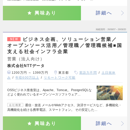
興味あり
詳細へ
掲載期間
26/08/07～26/08/20
ビジネス企画、ソリューション営業／
NEW
オープンソース活用／管理職／管理職候補■国
支える社会インフラ企業
営業（法人向け）
株式会社NTTデータ
1200万円 ～ 1399万円
東京都
英語力不問
土日祝休
み
年収600万以上
リモートワーク可能
OSSビジネス推進室は、Apache、Tomcat,、PostgreSQLな
どよく使われているオープンソースソフトウェア…
通信・放送 メールやWebアクセス、決済サービスなど、多機能化・
会社概要
高機能化を続ける携帯電話、スマートフォン。 その安定した…
興味あり
詳細へ