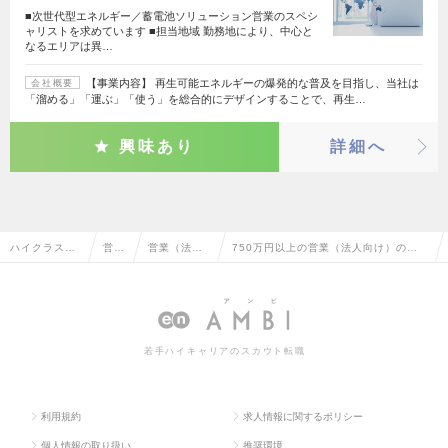
■次世代型エネルギー／蓄電池ソリューション営業のスペシ
ャリストを求めています ■担当地域 勤務地により、中心と
なるエリアは異…
【事業内容】 再生可能エネルギーの爆発的な普及を目指し、当社は
会社概要
「溜める」「運ぶ」「使う」を総合的にデザインすることで、再生…
興味あり
詳細へ
ハイクラス求
営業
営業（法人
750万円以上の営業（法人向け）の転
人TOP
系
向け）
職・求人情報一覧
若手ハイキャリアのスカウト転職
利用規約
求人情報に関するポリシー
個人情報の取り扱い
推奨環境