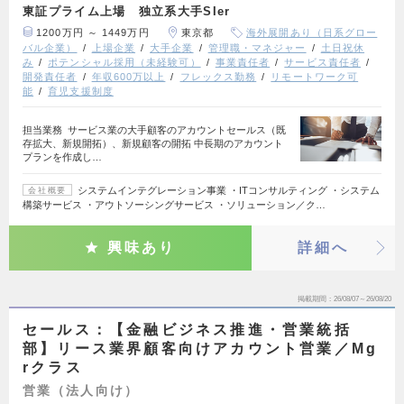
東証プライム上場 独立系大手SIer
1200万円 ～ 1449万円
東京都
海外展開あり（日系グロー
バル企業）
上場企業
大手企業
管理職・マネジャー
土日祝休
み
ポテンシャル採用（未経験可）
事業責任者
サービス責任者
開発責任者
年収600万以上
フレックス勤務
リモートワーク可
能
育児支援制度
担当業務 サービス業の大手顧客のアカウントセールス（既
存拡大、新規開拓）、新規顧客の開拓 中長期のアカウント
プランを作成し…
システムインテグレーション事業 ・ITコンサルティング ・システム
会社概要
構築サービス ・アウトソーシングサービス ・ソリューション／ク…
興味あり
詳細へ
掲載期間
26/08/07～26/08/20
セールス：【金融ビジネス推進・営業統括
部】リース業界顧客向けアカウント営業／Mg
rクラス
営業（法人向け）