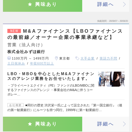
興味あり
詳細へ
掲載期間
26/08/07～26/08/20
M&Aファイナンス【LBOファイナンス
NEW
の最前線／オーナー企業の事業承継など】
営業（法人向け）
株式会社みずほ銀行
1100万円 ～ 1499万円
東京都
大手企業
英語力不問
土日祝休み
年収600万以上
LBO・MBOを中心としたM&Aファイナン
スのアレンジ業務をお任せいたします。
・プライベートエクイティ（PE）ファンドのLBO/MBOに関
するファイナンスのアレンジ ・事業会社のM&Aに伴うコー
ポレー…
■同行の歴史 渋沢栄一氏によって設立された『第一国立銀行』（後
会社概要
の第一勧業銀行）にルーツを持つ同行。1999年に第一勧業銀行…
興味あり
詳細へ