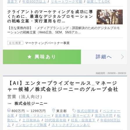
員直下
年収600万以上
リモートワーク可能
副業してもOK
クライアントのマーケティングを成功に導
くために、最適なデジタルプロモーション
の戦略立案・実行運用を行…
【主な業務内容】 ・メディアプランニング：課題解決のためのデジタルプロモ
ーションの戦略立案（Web広告、SEM、SNSアカ…
マーケティングパートナー事業
会社概要
興味あり
詳細へ
掲載期間
26/08/06～26/08/19
【AI】エンタープライズセールス_マネージ
ャー候補／株式会社ジーニーのグループ会社
営業（法人向け）
株式会社ジーニー
800万円 ～ 1299万円
東京都
株式公開準備
ベンチャー
企業
管理職・マネジャー
新規事業・新サービス
英語力不問
転
勤なし
土日祝休み
20代役員在籍
社長・役員直下
年収600万以
上
インセンティブ制度
ストックオプションあり