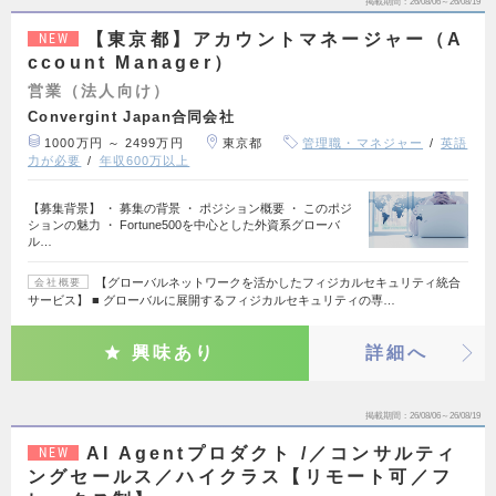
掲載期間
26/08/06～26/08/19
【東京都】アカウントマネージャー（A
NEW
ccount Manager）
営業（法人向け）
Convergint Japan合同会社
1000万円 ～ 2499万円
東京都
管理職・マネジャー
英語
力が必要
年収600万以上
【募集背景】 ・ 募集の背景 ・ ポジション概要 ・ このポジ
ションの魅力 ・ Fortune500を中心とした外資系グローバ
ル…
【グローバルネットワークを活かしたフィジカルセキュリティ統合
会社概要
サービス】 ■ グローバルに展開するフィジカルセキュリティの専…
興味あり
詳細へ
掲載期間
26/08/06～26/08/19
AI Agentプロダクト /／コンサルティ
NEW
ングセールス／ハイクラス【リモート可／フ