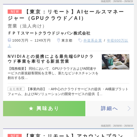
掲載期間
26/08/06～26/08/19
【東京：リモート】AIセールスマネー
NEW
ジャー（GPUクラウド／AI）
営業（法人向け）
ＦＰＴスマートクラウドジャパン株式会社
1000万円 ～ 1249万円
東京都
外資系企業
年収600万以
上
NVIDIAとの提携による最先端GPUクラ
ウド事業を牽引する新規営業
【職務概要】 同社において、GPUクラウドおよびAI関連サ
ービスの新規顧客開拓を主導し、新たなビジネスチャンスを
創出する役…
【事業内容】 ・AI中心のクラウドサービスの提供 ・AI構築プラット
会社概要
フォーム、およびAIソリューションの開発サービスの提供 【…
興味あり
詳細へ
掲載期間
26/08/06～26/08/19
【東京：リモート】アカウントプラン
NEW