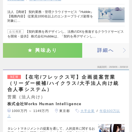
法人 【商材】 契約業務・管理クラウドサービス『Hubble』
【職務内容】 従業員1000名以上のエンタープライズ顧客を
対象に…
【契約業務を再デザインし、法務のDXを推進するクラウドサービス
会社概要
を開発・提供】 株式会社Hubbleは、「契約を再デザインし…
興味あり
詳細へ
掲載期間
26/08/06～26/08/19
【在宅/フレックス可】企画提案営業
NEW
（リーダー候補/ハイクラス/大手法人向け統
合人事システム）
営業（法人向け）
株式会社Works Human Intelligence
1000万円 ～ 1149万円
東京都
大手企業
年収600万以
上
タレントマネジメントの提案を通して、人的資本に関するお