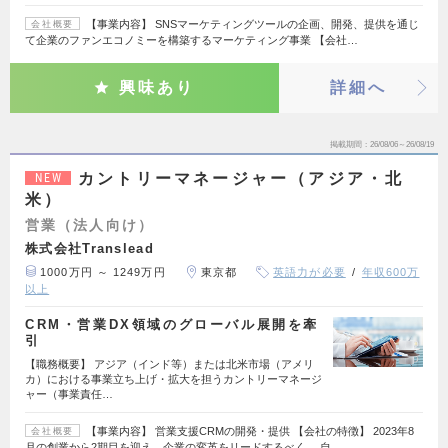
【事業内容】 SNSマーケティングツールの企画、開発、提供を通じ
会社概要
て企業のファンエコノミーを構築するマーケティング事業 【会社…
興味あり
詳細へ
掲載期間
26/08/06～26/08/19
カントリーマネージャー（アジア・北
NEW
米）
営業（法人向け）
株式会社Translead
1000万円 ～ 1249万円
東京都
英語力が必要
年収600万
以上
CRM・営業DX領域のグローバル展開を牽
引
【職務概要】 アジア（インド等）または北米市場（アメリ
カ）における事業立ち上げ・拡大を担うカントリーマネージ
ャー（事業責任…
【事業内容】 営業支援CRMの開発・提供 【会社の特徴】 2023年8
会社概要
月の創業から2期目を迎え、企業の変革をリードするべく、 自…