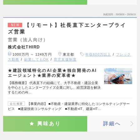
掲載期間
26/08/06～26/08/19
【リモート】社長直下エンタープライ
NEW
ズ営業
営業（法人向け）
株式会社THIRD
1000万円 ～ 1249万円
東京都
年収600万以上
フレック
ス勤務
副業してもOK
育児支援制度
★建設領域特化のAI企業★独自開発のAI
エージェント★業界の変革者★
【職務概要】 代表直下の組織にて、大手不動産・建設企業
を中心としたエンタープライズ企業に対し、経営課題を解決
するためのAI…
【事業内容】 ■不動産・建築業界に特化したコンサルティングサー
会社概要
ビス ■建築技術コンサルティング ■不動産×IT、建築×IT…
興味あり
詳細へ