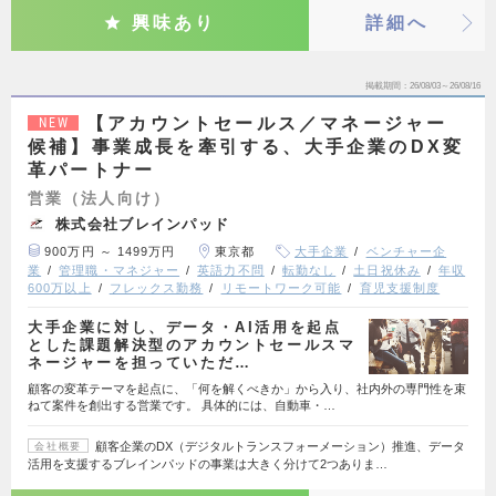
興味あり
詳細へ
掲載期間
26/08/03～26/08/16
【アカウントセールス／マネージャー
NEW
候補】事業成長を牽引する、大手企業のDX変
革パートナー
営業（法人向け）
株式会社ブレインパッド
900万円 ～ 1499万円
東京都
大手企業
ベンチャー企
業
管理職・マネジャー
英語力不問
転勤なし
土日祝休み
年収
600万以上
フレックス勤務
リモートワーク可能
育児支援制度
大手企業に対し、データ・AI活用を起点
とした課題解決型のアカウントセールスマ
ネージャーを担っていただ…
顧客の変革テーマを起点に、「何を解くべきか」から入り、社内外の専門性を束
ねて案件を創出する営業です。 具体的には、自動車・…
顧客企業のDX（デジタルトランスフォーメーション）推進、データ
会社概要
活用を支援するブレインパッドの事業は大きく分けて2つありま…