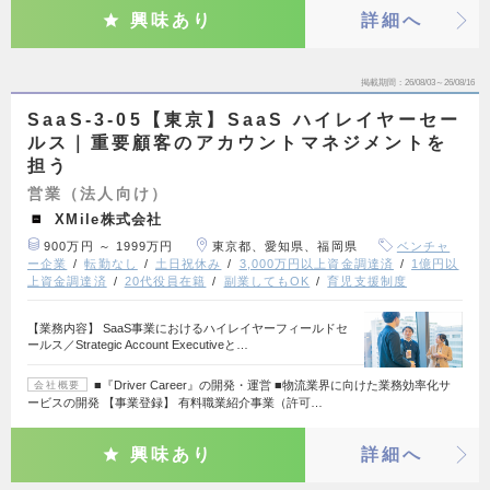
興味あり
詳細へ
掲載期間
26/08/03～26/08/16
SaaS-3-05【東京】SaaS ハイレイヤーセー
ルス｜重要顧客のアカウントマネジメントを
担う
営業（法人向け）
XMile株式会社
900万円 ～ 1999万円
東京都、愛知県、福岡県
ベンチャ
ー企業
転勤なし
土日祝休み
3,000万円以上資金調達済
1億円以
上資金調達済
20代役員在籍
副業してもOK
育児支援制度
【業務内容】 SaaS事業におけるハイレイヤーフィールドセ
ールス／Strategic Account Executiveと…
■『Driver Career』の開発・運営 ■物流業界に向けた業務効率化サ
会社概要
ービスの開発 【事業登録】 有料職業紹介事業（許可…
興味あり
詳細へ