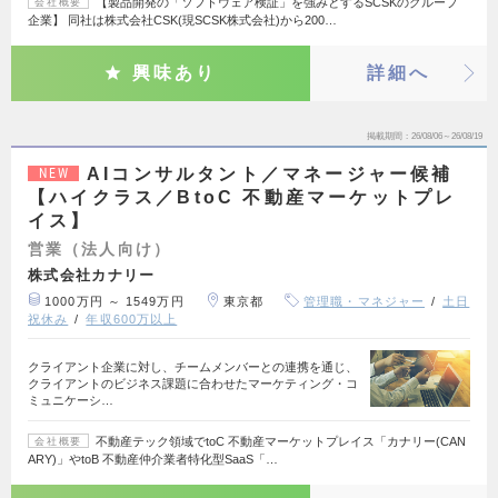
【製品開発の「ソフトウェア検証」を強みとするSCSKのグループ
会社概要
企業】 同社は株式会社CSK(現SCSK株式会社)から200…
興味あり
詳細へ
掲載期間
26/08/06～26/08/19
AIコンサルタント／マネージャー候補
NEW
【ハイクラス／BtoC 不動産マーケットプレ
イス】
営業（法人向け）
株式会社カナリー
1000万円 ～ 1549万円
東京都
管理職・マネジャー
土日
祝休み
年収600万以上
クライアント企業に対し、チームメンバーとの連携を通じ、
クライアントのビジネス課題に合わせたマーケティング・コ
ミュニケーシ…
不動産テック領域でtoC 不動産マーケットプレイス「カナリー(CAN
会社概要
ARY)」やtoB 不動産仲介業者特化型SaaS「…