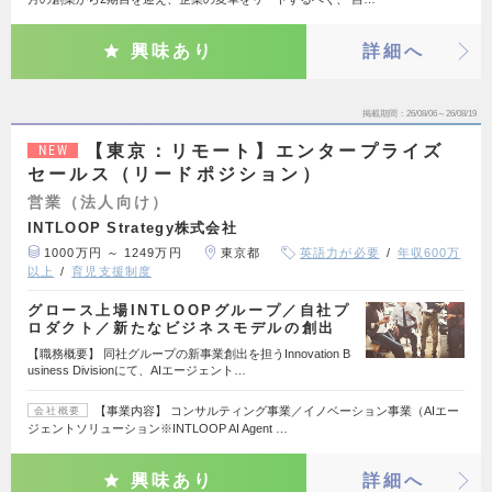
興味あり
詳細へ
掲載期間
26/08/06～26/08/19
【東京：リモート】エンタープライズ
NEW
セールス（リードポジション）
営業（法人向け）
INTLOOP Strategy株式会社
1000万円 ～ 1249万円
東京都
英語力が必要
年収600万
以上
育児支援制度
グロース上場INTLOOPグループ／自社プ
ロダクト／新たなビジネスモデルの創出
【職務概要】 同社グループの新事業創出を担うInnovation B
usiness Divisionにて、AIエージェント…
【事業内容】 コンサルティング事業／イノベーション事業（AIエー
会社概要
ジェントソリューション※INTLOOP AI Agent …
興味あり
詳細へ