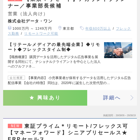
ナー／事業部長候補
営業（法人向け）
株式会社データ・ワン
1000万円 ～ 1249万円
東京都
年収600万以上
フレック
ス勤務
リモートワーク可能
【リテールメディアの最先端企業】◆リモ
ート◆フレックスタイム制◆
【職務概要】 購買データを活用したデジタル広告事業を展
開する同社にて、ナショナルクライアントを中心とした法人
へのフルファネ…
【事業内容】 小売事業者が保有するデータを活用したデジタル広告
会社概要
配信事業 【会社の特徴】 同社は、2020年に誕生した次世代型の…
興味あり
詳細へ
掲載期間
26/08/06～26/08/19
東証プライム＊リモート/フレックス可
NEW
【マネーフォワード】シニアプリセールス★
ERPセールス