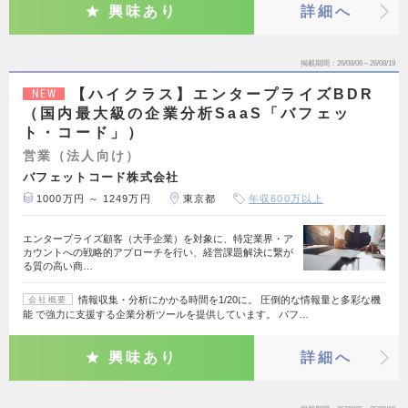
興味あり
詳細へ
掲載期間
26/08/06～26/08/19
【ハイクラス】エンタープライズBDR
NEW
（国内最大級の企業分析SaaS「バフェッ
ト・コード」）
営業（法人向け）
バフェットコード株式会社
1000万円 ～ 1249万円
東京都
年収600万以上
エンタープライズ顧客（大手企業）を対象に、特定業界・ア
カウントへの戦略的アプローチを行い、経営課題解決に繋が
る質の高い商…
情報収集・分析にかかる時間を1/20に。 圧倒的な情報量と多彩な機
会社概要
能 で強力に支援する企業分析ツールを提供しています。 バフ…
興味あり
詳細へ