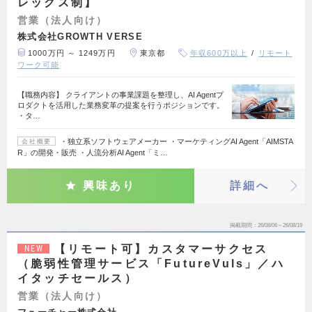
レックス制】
営業（法人向け）
株式会社GROWTH VERSE
1000万円 ～ 1249万円
東京都
年収600万以上
リモート
ワーク可能
【職務内容】 クライアントの事業課題を整理し、AI Agentプ
ロダクトを活用した業務変革の提案を行うポジションです。
・タ…
・独立系ソフトウェアメーカー ・マーケティングAI Agent「AIMSTA
会社概要
R」の開発・販売 ・人流分析AI Agent「ミ…
興味あり
詳細へ
掲載期間
26/08/06～26/08/19
【リモート可】カスタマーサクセス
NEW
（脆弱性管理サービス「FutureVuls」／ハ
イタッチセールス）
営業（法人向け）
フューチャー株式会社