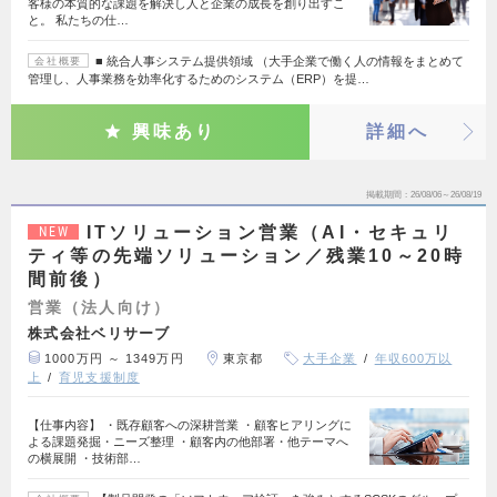
客様の本質的な課題を解決し人と企業の成長を創り出すこ
と。 私たちの仕…
■ 統合人事システム提供領域 （大手企業で働く人の情報をまとめて
会社概要
管理し、人事業務を効率化するためのシステム（ERP）を提…
興味あり
詳細へ
掲載期間
26/08/06～26/08/19
ITソリューション営業（AI・セキュリ
NEW
ティ等の先端ソリューション／残業10～20時
間前後）
営業（法人向け）
株式会社ベリサーブ
1000万円 ～ 1349万円
東京都
大手企業
年収600万以
上
育児支援制度
【仕事内容】 ・既存顧客への深耕営業 ・顧客ヒアリングに
よる課題発掘・ニーズ整理 ・顧客内の他部署・他テーマへ
の横展開 ・技術部…