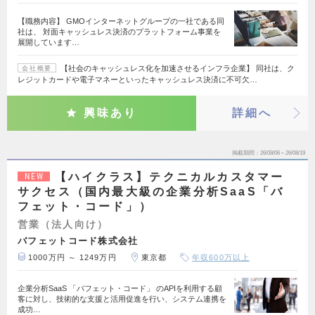
【職務内容】 GMOインターネットグループの一社である同
社は、 対面キャッシュレス決済のプラットフォーム事業を
展開しています…
【社会のキャッシュレス化を加速させるインフラ企業】 同社は、ク
会社概要
レジットカードや電子マネーといったキャッシュレス決済に不可欠…
興味あり
詳細へ
掲載期間
26/08/06～26/08/19
【ハイクラス】テクニカルカスタマー
NEW
サクセス（国内最大級の企業分析SaaS「バ
フェット・コード」）
営業（法人向け）
バフェットコード株式会社
1000万円 ～ 1249万円
東京都
年収600万以上
企業分析SaaS 「バフェット・コード」 のAPIを利用する顧
客に対し、技術的な支援と活用促進を行い、システム連携を
成功…