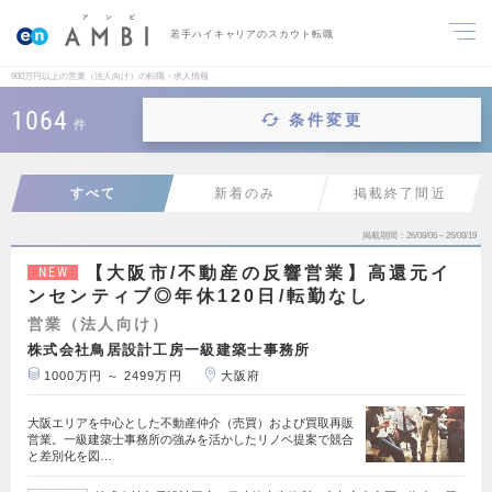
若手ハイキャリアのスカウト転職
900万円以上の営業（法人向け）の転職・求人情報
1064
条件変更
件
すべて
新着のみ
掲載終了間近
掲載期間
26/08/06～26/08/19
【大阪市/不動産の反響営業】高還元イ
NEW
ンセンティブ◎年休120日/転勤なし
営業（法人向け）
株式会社鳥居設計工房一級建築士事務所
1000万円 ～ 2499万円
大阪府
大阪エリアを中心とした不動産仲介（売買）および買取再販
営業。一級建築士事務所の強みを活かしたリノベ提案で競合
と差別化を図…