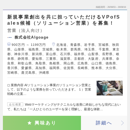
掲載期間
26/08/03～26/08/16
新規事業創出を共に担っていただけるVPofS
ales候補（ソリューション営業）を募集！
営業（法人向け）
株式会社Algoage
900万円 ～ 1199万円
北海道、青森県、岩手県、宮城県、秋田
県、山形県、福島県、茨城県、栃木県、群馬県、埼玉県、千葉県、東京
都、神奈川県、新潟県、富山県、石川県、福井県、山梨県、長野県、岐
阜県、静岡県、愛知県、三重県、滋賀県、京都府、大阪府、兵庫県、奈
良県、和歌山県、鳥取県、島根県、岡山県、広島県、山口県、徳島県、
香川県、愛媛県、高知県、福岡県、佐賀県、長崎県、熊本県、大分県、
宮崎県、鹿児島県、沖縄県
◻︎ 業務内容 AIソリューション事業のソリューション営業と
して、以下のような業務を担っていただきます。 １）営業
戦略の立案…
Webマーケティングがテクニカルな改善に終始しがちな現代におい
会社概要
て、私たちは「一人ひとりのユーザーを深く理解し、最適な体験…
興味あり
詳細へ