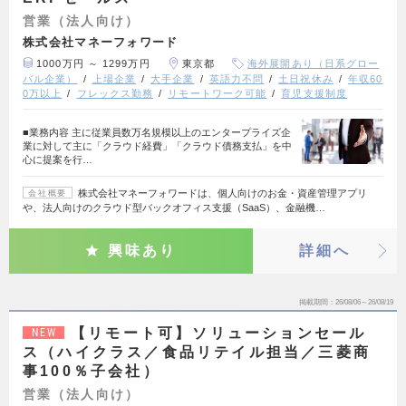
営業（法人向け）
株式会社マネーフォワード
1000万円 ～ 1299万円
東京都
海外展開あり（日系グロー
バル企業）
上場企業
大手企業
英語力不問
土日祝休み
年収60
0万以上
フレックス勤務
リモートワーク可能
育児支援制度
■業務内容 主に従業員数万名規模以上のエンタープライズ企
業に対して主に「クラウド経費」「クラウド債務支払」を中
心に提案を行…
株式会社マネーフォワードは、個人向けのお金・資産管理アプリ
会社概要
や、法人向けのクラウド型バックオフィス支援（SaaS）、金融機…
興味あり
詳細へ
掲載期間
26/08/06～26/08/19
【リモート可】ソリューションセール
NEW
ス（ハイクラス／食品リテイル担当／三菱商
事100％子会社）
営業（法人向け）