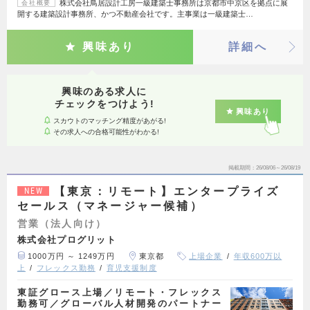
株式会社鳥居設計工房一級建築士事務所は京都市中京区を拠点に展
会社概要
開する建築設計事務所、かつ不動産会社です。主事業は一級建築士…
興味あり
詳細へ
興味のある求人に
チェックをつけよう!
興味あり
スカウトのマッチング精度があがる!
その求人への合格可能性がわかる!
掲載期間
26/08/06～26/08/19
【東京：リモート】エンタープライズ
NEW
セールス（マネージャー候補）
営業（法人向け）
株式会社プログリット
1000万円 ～ 1249万円
東京都
上場企業
年収600万以
上
フレックス勤務
育児支援制度
東証グロース上場／リモート・フレックス
勤務可／グローバル人材開発のパートナー