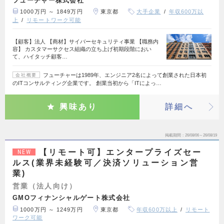
1000万円 ～ 1849万円
東京都
大手企業
年収600万以
上
リモートワーク可能
【顧客】法人 【商材】サイバーセキュリティ事業 【職務内
容】 カスタマーサクセス組織の立ち上げ初期段階におい
て、ハイタッチ顧客…
フューチャーは1989年、エンジニア2名によって創業された日本初
会社概要
のITコンサルティング企業です。 創業当初から「ITによっ…
興味あり
詳細へ
掲載期間
26/08/06～26/08/19
【リモート可】エンタープライズセー
NEW
ルス(業界未経験可／決済ソリューション営
業)
営業（法人向け）
GMOフィナンシャルゲート株式会社
1000万円 ～ 1249万円
東京都
年収600万以上
リモート
ワーク可能