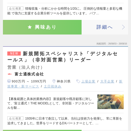
情報収集・分析にかかる時間を1/20に。 圧倒的な情報量と多彩な機
会社概要
能 で強力に支援する企業分析ツールを提供しています。 バフ…
興味あり
詳細へ
掲載期間
26/08/03～26/08/16
新規開拓スペシャリスト「デジタルセ
NEW
ールス」（非対面営業）リーダー
営業（法人向け）
富士通株式会社
900万円 ～ 1099万円
神奈川県
上場企業
大手企業
新
規事業・新サービス
土日祝休み
【募集範囲と具体的業務内容】 新規顧客や既存顧客に対し
て、'富士通式！THE MODELとして、非対面・デジタルツー
ルを駆…
1935年に日本で創立して以来、当社は技術力を発揮し、常に革新を
会社概要
追求してきました。世界をリードするDXパートナーとして、…