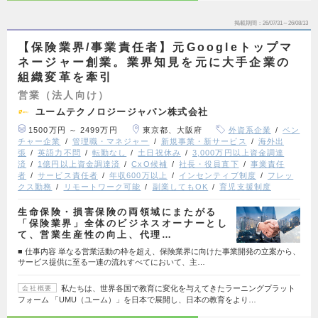
掲載期間
26/07/31～26/08/13
【保険業界/事業責任者】元Googleトップマ
ネージャー創業。業界知見を元に大手企業の
組織変革を牽引
営業（法人向け）
ユームテクノロジージャパン株式会社
1500万円 ～ 2499万円
東京都、大阪府
外資系企業
ベン
チャー企業
管理職・マネジャー
新規事業・新サービス
海外出
張
英語力不問
転勤なし
土日祝休み
3,000万円以上資金調達
済
1億円以上資金調達済
CxO候補
社長・役員直下
事業責任
者
サービス責任者
年収600万以上
インセンティブ制度
フレッ
クス勤務
リモートワーク可能
副業してもOK
育児支援制度
生命保険・損害保険の両領域にまたがる
「保険業界」全体のビジネスオーナーとし
て、営業生産性の向上、代理…
■ 仕事内容 単なる営業活動の枠を超え、保険業界に向けた事業開発の立案から、
サービス提供に至る一連の流れすべてにおいて、主…
私たちは、世界各国で教育に変化を与えてきたラーニングプラット
会社概要
フォーム 「UMU（ユーム）」を日本で展開し、日本の教育をより…