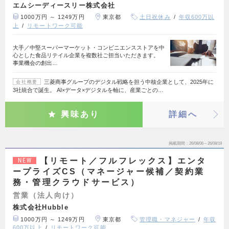
エムシーディースリー株式会社
1000万円 ～ 1249万円
東京都
土日祝休み
年収600万以
上
リモートワーク可能
大手／中堅スーパーマーケット・コンビニエンスストアを中
心とした食品リテイル企業を複数社ご担当いただきます。
事業機会の創出…
三菱商事グループのデジタル戦略を担う中核企業として、2025年に
会社概要
3社統合で誕生。 AI×データ×デジタルを軸に、産業ごとの…
興味あり
詳細へ
掲載期間
26/08/06～26/08/19
【リモート／フルフレックス】エンタ
NEW
ープライズCS（マネージャー候補／契約業
務・管理クラウドサービス）
営業（法人向け）
株式会社Hubble
1000万円 ～ 1249万円
東京都
管理職・マネジャー
年収
600万以上
リモートワーク可能