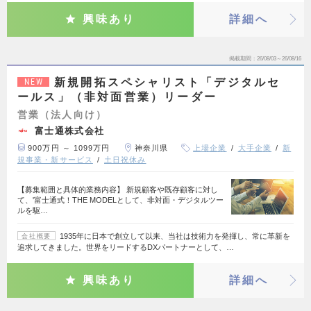
興味あり
詳細へ
掲載期間
26/08/03～26/08/16
新規開拓スペシャリスト「デジタルセ
NEW
ールス」（非対面営業）リーダー
営業（法人向け）
富士通株式会社
900万円 ～ 1099万円
神奈川県
上場企業
大手企業
新
規事業・新サービス
土日祝休み
【募集範囲と具体的業務内容】 新規顧客や既存顧客に対し
て、'富士通式！THE MODELとして、非対面・デジタルツー
ルを駆…
1935年に日本で創立して以来、当社は技術力を発揮し、常に革新を
会社概要
追求してきました。世界をリードするDXパートナーとして、…
興味あり
詳細へ