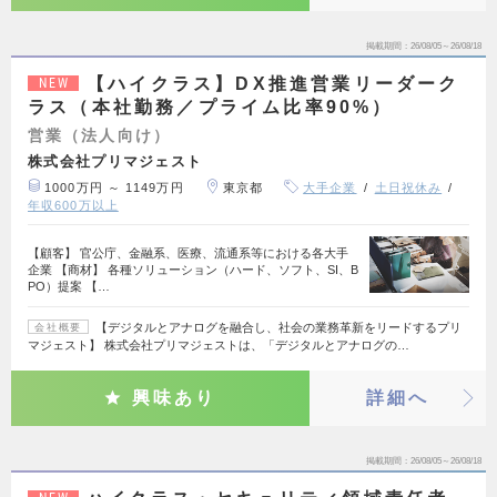
掲載期間
26/08/05～26/08/18
【ハイクラス】DX推進営業リーダーク
NEW
ラス（本社勤務／プライム比率90%）
営業（法人向け）
株式会社プリマジェスト
1000万円 ～ 1149万円
東京都
大手企業
土日祝休み
年収600万以上
【顧客】 官公庁、金融系、医療、流通系等における各大手
企業 【商材】 各種ソリューション（ハード、ソフト、SI、B
PO）提案 【…
【デジタルとアナログを融合し、社会の業務革新をリードするプリ
会社概要
マジェスト】 株式会社プリマジェストは、「デジタルとアナログの…
興味あり
詳細へ
掲載期間
26/08/05～26/08/18