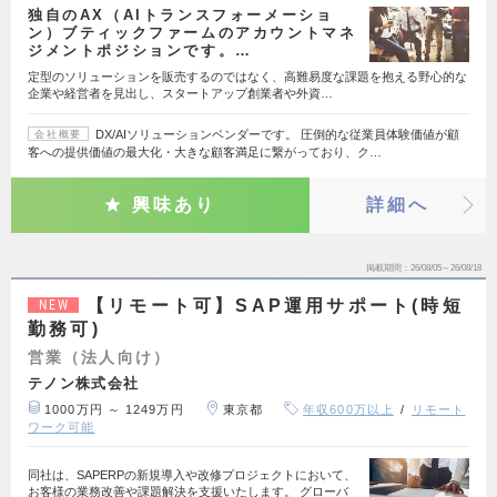
独自のAX（AIトランスフォーメーショ
ン）ブティックファームのアカウントマネ
ジメントポジションです。…
定型のソリューションを販売するのではなく、高難易度な課題を抱える野心的な
企業や経営者を見出し、スタートアップ創業者や外資…
DX/AIソリューションベンダーです。 圧倒的な従業員体験価値が顧
会社概要
客への提供価値の最大化・大きな顧客満足に繋がっており、ク…
興味あり
詳細へ
掲載期間
26/08/05～26/08/18
【リモート可】SAP運用サポート(時短
NEW
勤務可)
営業（法人向け）
テノン株式会社
1000万円 ～ 1249万円
東京都
年収600万以上
リモート
ワーク可能
同社は、SAPERPの新規導入や改修プロジェクトにおいて、
お客様の業務改善や課題解決を支援いたします。 グローバ