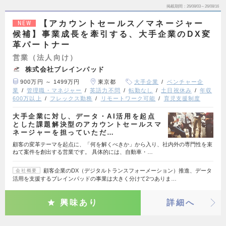
掲載期間
26/08/03～26/08/16
【アカウントセールス／マネージャー
NEW
候補】事業成長を牽引する、大手企業のDX変
革パートナー
営業（法人向け）
株式会社ブレインパッド
900万円 ～ 1499万円
東京都
大手企業
ベンチャー企
業
管理職・マネジャー
英語力不問
転勤なし
土日祝休み
年収
600万以上
フレックス勤務
リモートワーク可能
育児支援制度
大手企業に対し、データ・AI活用を起点
とした課題解決型のアカウントセールスマ
ネージャーを担っていただ…
顧客の変革テーマを起点に、「何を解くべきか」から入り、社内外の専門性を束
ねて案件を創出する営業です。 具体的には、自動車・…
顧客企業のDX（デジタルトランスフォーメーション）推進、データ
会社概要
活用を支援するブレインパッドの事業は大きく分けて2つありま…
興味あり
詳細へ