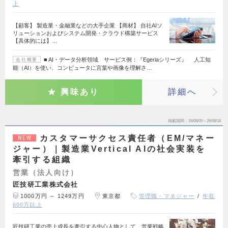
上
【顧客】 製造業・金融業などの大手企業 【商材】 自社AIソ
リューションおよびシステム開発・クラウド構築サービス
【具体的には】…
■ AI・データ分析領域 サービス例：『Egeriaシリーズ』 人工知
会社概要
能（AI）を使い、コンピュータに言葉や画像を理解さ…
興味あり
詳細へ
掲載期間
26/08/05～26/08/18
カスタマーサクセス責任者（EM/マネー
NEW
ジャー）｜製造業Vertical AIの社会実装を
牽引する組織
営業（法人向け）
匠技研工業株式会社
1000万円 ～ 1249万円
東京都
管理職・マネジャー
年収
600万以上
匠技研工業の売上成長を牽引する中心人物として、営業戦略