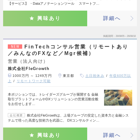
【サービス】 ・Dataアノテーションツール スマートフ…
興味あり
詳細へ
掲載期間
26/08/05～26/08/18
FinTechコンサル営業（リモートあり
NEW
／みんなのFXなど／Mgr候補）
営業（法人向け）
株式会社FleGrowth
1000万円 ～ 1249万円
東京都
土日祝休み
年収600万以
上
リモートワーク可能
本ポジションでは、トレイダーズグループが展開する 金融
取引プラットフォームやDXソリューションの営業活動全般
をお任せします…
株式会社FleGrowthは、上場グループの安定した資本力と金融シス
会社概要
テムで培った高度な技術力を武器に、 DXコンサルティン…
興味あり
詳細へ