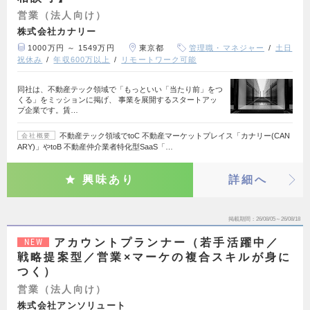
営業（法人向け）
株式会社カナリー
1000万円 ～ 1549万円
東京都
管理職・マネジャー
土日
祝休み
年収600万以上
リモートワーク可能
同社は、不動産テック領域で「もっといい「当たり前」をつ
くる」をミッションに掲げ、 事業を展開するスタートアッ
プ企業です。賃…
不動産テック領域でtoC 不動産マーケットプレイス「カナリー(CAN
会社概要
ARY)」やtoB 不動産仲介業者特化型SaaS「…
興味あり
詳細へ
掲載期間
26/08/05～26/08/18
アカウントプランナー（若手活躍中／
NEW
戦略提案型／営業×マーケの複合スキルが身に
つく）
営業（法人向け）
株式会社アンソリュート