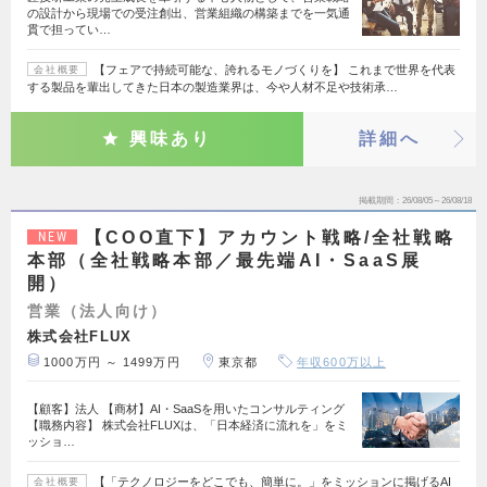
の設計から現場での受注創出、営業組織の構築までを一気通
貫で担ってい…
【フェアで持続可能な、誇れるモノづくりを】 これまで世界を代表
会社概要
する製品を輩出してきた日本の製造業界は、今や人材不足や技術承…
興味あり
詳細へ
掲載期間
26/08/05～26/08/18
【COO直下】アカウント戦略/全社戦略
NEW
本部（全社戦略本部／最先端AI・SaaS展
開）
営業（法人向け）
株式会社FLUX
1000万円 ～ 1499万円
東京都
年収600万以上
【顧客】法人 【商材】AI・SaaSを用いたコンサルティング
【職務内容】 株式会社FLUXは、「日本経済に流れを」をミ
ッショ…
【「テクノロジーをどこでも、簡単に。」をミッションに掲げるAI
会社概要