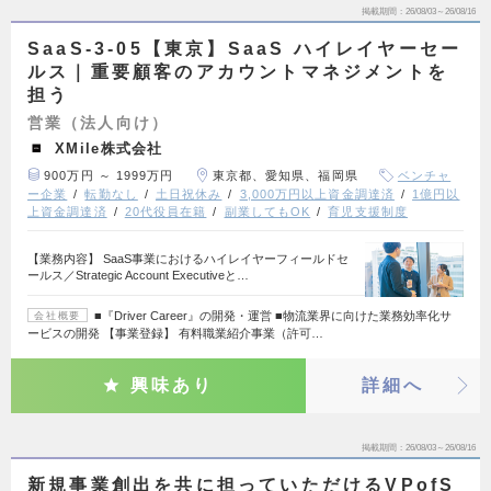
掲載期間
26/08/03～26/08/16
SaaS-3-05【東京】SaaS ハイレイヤーセー
ルス｜重要顧客のアカウントマネジメントを
担う
営業（法人向け）
XMile株式会社
900万円 ～ 1999万円
東京都、愛知県、福岡県
ベンチャ
ー企業
転勤なし
土日祝休み
3,000万円以上資金調達済
1億円以
上資金調達済
20代役員在籍
副業してもOK
育児支援制度
【業務内容】 SaaS事業におけるハイレイヤーフィールドセ
ールス／Strategic Account Executiveと…
■『Driver Career』の開発・運営 ■物流業界に向けた業務効率化サ
会社概要
ービスの開発 【事業登録】 有料職業紹介事業（許可…
興味あり
詳細へ
掲載期間
26/08/03～26/08/16
新規事業創出を共に担っていただけるVPofS