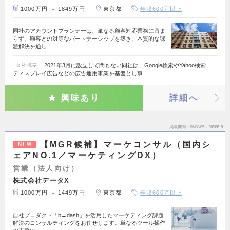
1000万円 ～ 1849万円
東京都
年収600万以上
同社のアカウントプランナーは、単なる顧客対応業務に留ま
らず、顧客との対等なパートナーシップを築き、本質的な課
題解決を通じ…
2021年3月に設立して間もない同社は、Google検索やYahoo検索、
会社概要
ディスプレイ広告などの広告運用事業を基盤とし事…
興味あり
詳細へ
掲載期間
26/08/05～26/08/18
【MGR候補】マーケコンサル（国内シ
NEW
ェアNO.1／マーケティングDX）
営業（法人向け）
株式会社データX
1000万円 ～ 1449万円
東京都
年収600万以上
自社プロダクト「b→dash」を活用したマーケティング課題
解決のコンサルティングをお任せします。単なるツール操作