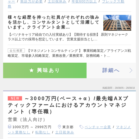
ャー
英語力が必要
土日祝休み
年収600万以上
フレックス勤
務
様々な経歴を持った社員がそれぞれの強み
を活かし、コンサルタントとして活躍して
います。クライアント企業…
【パソナキャリア経由での入社実績あり】【期待する役割】 原則マネジャーク
ラス以上での採用を想定しています。 営業支援担当とし…
【マネジメントコンサルティング 】 事業戦略策定／アライアンス戦
会社概要
略策定、市場参入戦略策定、業務改善／業務変革、財務戦略・ト…
興味あり
詳細へ
掲載期間
26/08/05～26/08/18
～3000万円(ベース＋α）/最先端AXブ
NEW
ティックファームにおけるアカウントマネジ
メント（専任職）
営業（法人向け）
1000万円 ～ 2999万円
東京都
ベンチャー企業
マネジメ
ント業務なし
転勤なし
土日祝休み