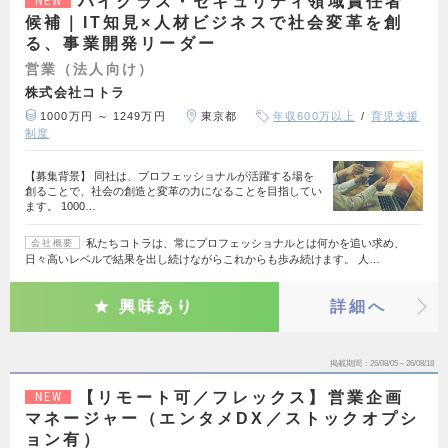
ハイクラス・セキュリティ領域責任者
NEW
候補｜IT知見×人材ビジネスで社会変革を創
る、事業開発リーダー
営業（法人向け）
株式会社コトラ
1000万円 ～ 1249万円
東京都
年収600万以上
育児支援
制度
【募集背景】 同社は、プロフェッショナルが活躍する場を
創ることで、社会の創造と変革の力になることを目指してい
ます。 1000…
私たちコトラは、常にプロフェッショナルとは何かを追い求め、
会社概要
日々高いレベルで結果を出し続けながらこれからも歩み続けます。 人…
興味あり
詳細へ
掲載期間
26/08/05～26/08/18
【リモート可／フレックス】営業企画
NEW
マネージャー（エンタメDX／ストックオプシ
ョン有）