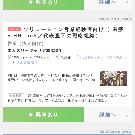
興味あり
詳細へ
掲載期間
26/08/05～26/08/18
ソリューション営業経験者向け（ 医療
NEW
× HRTech／代表直下の戦略組織）
営業（法人向け）
エムスリーキャリア株式会社
1000万円 ～ 1249万円
東京都
土日祝休み
年収600万以
上
育児支援制度
同社は、医療業界の人材サービスとHRTechを掛け合わせ、
業界No. 1の地位を確立している企業です。 同社は、m3.co
m…
【医療業界にて独自の地位を築いた上場企業2社が出資し設立された
会社概要
有望企業】 同社は、東証プライム市場（旧東証一部）上場企業2…
興味あり
詳細へ
掲載期間
26/08/05～26/08/18