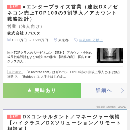
●エンタープライズ営業（建設DX／ゼ
NEW
ネコン売上TOP100の9割導入／アカウント
戦略設計）
営業（法人向け）
株式会社リバスタ
1000万円 ～ 1599万円
東京都
年収600万以上
国内TOPクラスの大手ゼネコン 【商材】 アカウント全体の
成長戦略設計および建設DXの推進 【職務内容】 国内TOP
クラスの大…
『e-reverse.com』はゼネコンTOP100社の9割以上導入とほぼ独占
会社概要
状態で、『Buildee』は 大手をはじめ多…
興味あり
詳細へ
掲載期間
26/08/05～26/08/18
DXコンサルタント／マネージャー候補
NEW
【ハイクラス／DXソリューション／リモート
相談可】