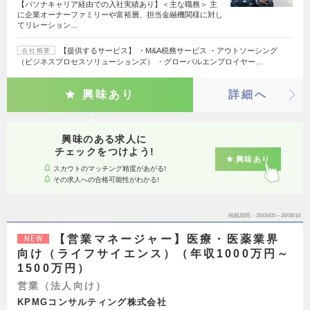
【パソナキャリア経由での入社実績あり】＜主な職務＞ 主
に企業オーナーファミリーや富裕層、担当金融機関様に対し
てリレーション…
【提供するサービス】 ・M&A税務サービス ・アウトソーシング
会社概要
（ビジネスプロセスソリューションズ） ・グローバルエンプロイヤー…
興味あり
詳細へ
興味のある求人に
チェックをつけよう!
興味あり
スカウトのマッチング精度があがる!
その求人への合格可能性がわかる!
掲載期間
26/08/05～26/08/18
【営業マネージャー】医療・医薬業界
NEW
向け（ライフサイエンス）（年収1000万円～
1500万円）
営業（法人向け）
KPMGコンサルティング株式会社