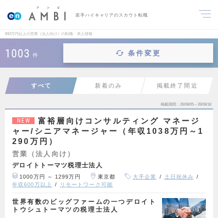
若手ハイキャリアのスカウト転職
900万円以上の営業（法人向け）の転職・求人情報
1003
条件変更
件
すべて
新着のみ
掲載終了間近
掲載期間
26/08/05～26/08/18
富裕層向けコンサルティング マネージ
NEW
ャー/シニアマネージャー（年収1038万円～1
290万円）
営業（法人向け）
デロイトトーマツ税理士法人
1000万円 ～ 1299万円
東京都
大手企業
土日祝休み
年収600万以上
リモートワーク可能
世界有数のビッグファームの一つデロイト
トウシュトーマツの税理士法人