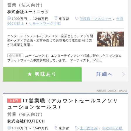
営業（法人向け）
株式会社ユートニック
1000万円 ～ 1249万円
東京都
管理職・マネジャー
年収
600万以上
リモートワーク可能
エンターテインメント&テクノロジー企業として、アプリ開
発やメディア企画・運営を通じて表現者の可能性拡 張に繋
がる事業を展開…
ユートニックは、エンターテインメント領域に特化したファンダム
会社概要
プラットフォーム事業を展開しています。 アーティスト、IPホ…
興味あり
詳細へ
掲載期間
26/08/05～26/08/18
IT営業職（アカウントセールス／ソリ
NEW
ューションセールス）
営業（法人向け）
株式会社PKUTECH
1000万円 ～ 1549万円
東京都
土日祝休み
年収600万以