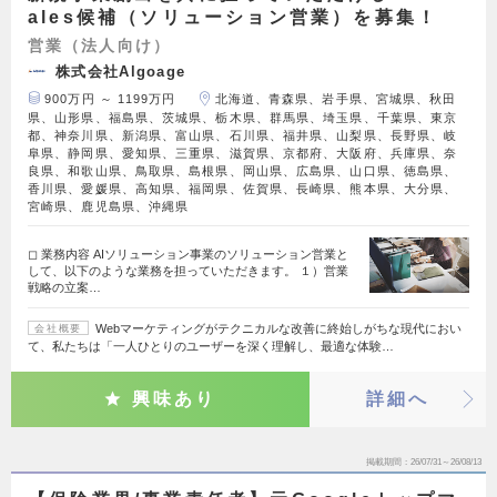
ales候補（ソリューション営業）を募集！
営業（法人向け）
株式会社Algoage
900万円 ～ 1199万円
北海道、青森県、岩手県、宮城県、秋田
県、山形県、福島県、茨城県、栃木県、群馬県、埼玉県、千葉県、東京
都、神奈川県、新潟県、富山県、石川県、福井県、山梨県、長野県、岐
阜県、静岡県、愛知県、三重県、滋賀県、京都府、大阪府、兵庫県、奈
良県、和歌山県、鳥取県、島根県、岡山県、広島県、山口県、徳島県、
香川県、愛媛県、高知県、福岡県、佐賀県、長崎県、熊本県、大分県、
宮崎県、鹿児島県、沖縄県
◻︎ 業務内容 AIソリューション事業のソリューション営業と
して、以下のような業務を担っていただきます。 １）営業
戦略の立案…
Webマーケティングがテクニカルな改善に終始しがちな現代におい
会社概要
て、私たちは「一人ひとりのユーザーを深く理解し、最適な体験…
興味あり
詳細へ
掲載期間
26/07/31～26/08/13