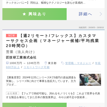
テックカンパニー】 同社は、複雑なテクノロジーを誰もが直感的…
興味あり
詳細へ
掲載期間
26/08/05～26/08/18
【週2リモート/フレックス】カスタマ
NEW
ーサクセス企画（マネージャー候補/平均残業
20時間◎）
営業（法人向け）
匠技研工業株式会社
1000万円 ～ 1249万円
東京都
管理職・マネジャー
年収
600万以上
リモートワーク可能
【募集背景】 2024年12月にシリーズAで5億円の資金調達を
実施し、シリーズBに向けて事業を急拡大しています。主力
プロダ…
【フェアで持続可能な、誇れるモノづくりを】 これまで世界を代表
会社概要
する製品を輩出してきた日本の製造業界は、今や人材不足や技術承…