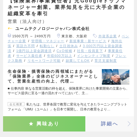
【保険業界/事業責任者】元Googleトップマ
ネージャー創業。業界知見を元に大手企業の
組織変革を牽引
営業（法人向け）
ユームテクノロジージャパン株式会社
1500万円 ～ 2499万円
東京都、大阪府
外資系企業
ベン
チャー企業
管理職・マネジャー
新規事業・新サービス
海外出
張
英語力不問
転勤なし
土日祝休み
3,000万円以上資金調達
済
1億円以上資金調達済
CxO候補
社長・役員直下
事業責任
者
サービス責任者
年収600万以上
インセンティブ制度
フレッ
クス勤務
リモートワーク可能
副業してもOK
育児支援制度
生命保険・損害保険の両領域にまたがる
「保険業界」全体のビジネスオーナーとし
て、営業生産性の向上、代理…
■ 仕事内容 単なる営業活動の枠を超え、保険業界に向けた事業開発の立案から、
サービス提供に至る一連の流れすべてにおいて、主…
私たちは、世界各国で教育に変化を与えてきたラーニングプラット
会社概要
フォーム 「UMU（ユーム）」を日本で展開し、日本の教育をより…
興味あり
詳細へ