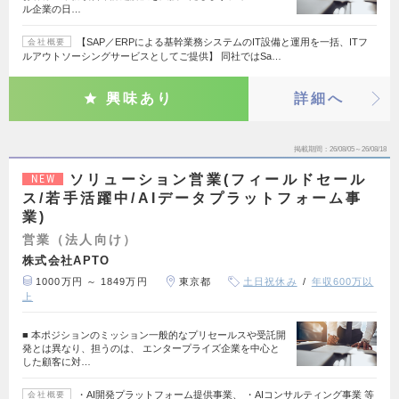
ル企業の日…
【SAP／ERPによる基幹業務システムのIT設備と運用を一括、ITフ
会社概要
ルアウトソーシングサービスとしてご提供】 同社ではSa…
興味あり
詳細へ
掲載期間
26/08/05～26/08/18
ソリューション営業(フィールドセール
NEW
ス/若手活躍中/AIデータプラットフォーム事
業)
営業（法人向け）
株式会社APTO
1000万円 ～ 1849万円
東京都
土日祝休み
年収600万以
上
■ 本ポジションのミッション一般的なプリセールスや受託開
発とは異なり、担うのは、 エンタープライズ企業を中心と
した顧客に対…
・AI開発プラットフォーム提供事業、 ・AIコンサルティング事業 等
会社概要