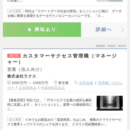
の支援に…
同社は『スマートデータ社会の実現』をミッションに掲げ、 データ
会社概要
を軸に事業を展開するデータテクノロジーカンパニーです。 「ス…
興味あり
詳細へ
掲載期間
26/08/05～26/08/18
カスタマーサクセス管理職（マネージ
NEW
ャー）
営業（法人向け）
株式会社ラクス
1000万円 ～ 1349万円
東京都
大手企業
管理職・マネジ
ャー
土日祝休み
年収600万以上
【募集背景】同社では 、「 ITサービスで企業の成長を継続
的に支援します 」 をミッションとし、顧客への価値提供に
こ…
ＣＭでもお馴染みの『楽楽精算』をはじめ、 複数のクラウドサービ
会社概要
スで業界トップクラスのシェアを誇ります。 クラウド型経費精算シ…