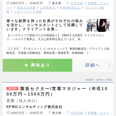
1000万円 ～ 1549万円
東京都
大手企業
管理職・マネジ
ャー
英語力が必要
土日祝休み
年収600万以上
フレックス勤
務
リモートワーク可能
様々な経歴を持った社員がそれぞれの強み
を活かし、コンサルタントとして活躍して
います。クライアント企業…
【パソナキャリア経由での入社実績あり】【期待する役割】 ライフサイエン
ス・ヘルスケア業界は、大きな変革期を迎えています。高…
【マネジメントコンサルティング 】 事業戦略策定／アライアンス戦
会社概要
略策定、市場参入戦略策定、業務改善／業務変革、財務戦略・ト…
興味あり
詳細へ
掲載期間
26/08/05～26/08/18
製造セクター/営業マネジャー（年収10
NEW
00万円～1500万円）
営業（法人向け）
KPMGコンサルティング株式会社
1000万円 ～ 1549万円
東京都
大手企業
管理職・マネジ