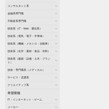
コンサルタント系
金融系専門職
不動産系専門職
技術系（IT・Web・通信系）
技術系（電気・電子・半導体）
技術系（機械・メカトロ・自動車）
技術系（化学・素材・食品・衣料）
技術系（建築・設備・土木・プラン
ト）
技術・専門職系（メディカル）
サービス・流通系
クリエイティブ系
希望業種
IT・インターネット・ゲーム
メーカー