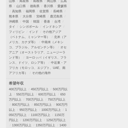
山県
鳥取県
島根県
岡山県
広島
県
山口県
徳島県
香川県
愛媛県
高知県
福岡県
佐賀県
長崎県
熊本県
大分県
宮崎県
鹿児島県
沖縄県
中国
韓国
香港
台湾
タイ
シンガポール
インドネシア
フィリピン
インド
その他アジア
（ベトナム、ミャンマー等）
北米（ア
メリカ、カナダ等）
中南米（メキシ
コ、ブラジル、アルゼンチン等）
オセ
アニア（オーストラリア、ニュージーラ
ンド等）
ヨーロッパ（イギリス、フラ
ンス、ドイツ、ロシア等）
中近東・ア
フリカ（モロッコ、エジプト、UAE、南
アフリカ等）
その他の海外
希望年収
400万円以上
450万円以上
500万円以
上
550万円以上
600万円以上
650
万円以上
700万円以上
750万円以上
800万円以上
850万円以上
900万円
以上
950万円以上
1000万円以上
1
050万円以上
1100万円以上
1150万
円以上
1200万円以上
1250万円以上
1300万円以上
1350万円以上
1400