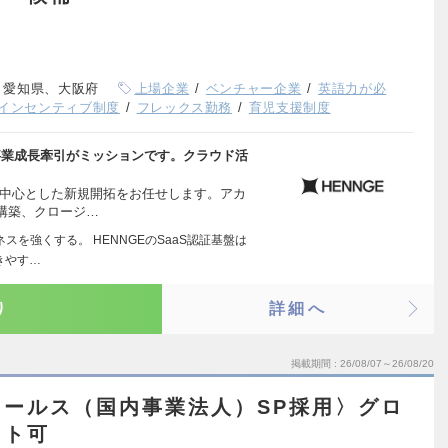
、愛知県、大阪府
上場企業
ベンチャー企業
英語力が必
インセンティブ制度
フレックス勤務
育児支援制度
る事業成長牽引がミッションです。クラウド活
を中心とした新規開拓をお任せします。アカ
構築、クロージ…
スを強くする。 HENNGEのSaaS認証基盤は
きやす…
り
詳細へ
掲載期間
26/08/07～26/08/20
ールス（国内事業法人）SP採用〉グロ
ート可