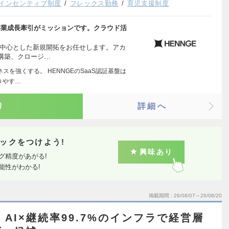
インセンティブ制度
フレックス勤務
育児支援制度
る事業成長牽引がミッションです。クラウド活
を中心とした新規開拓をお任せします。アカ
構築、クロージ…
スを強くする。 HENNGEのSaaS認証基盤は
きやす…
り
詳細へ
ックをつけよう!
興味あり
グ精度があがる!
能性がわかる!
掲載期間
26/08/07～26/08/20
】AI×継続率99.7%のインフラで経営層