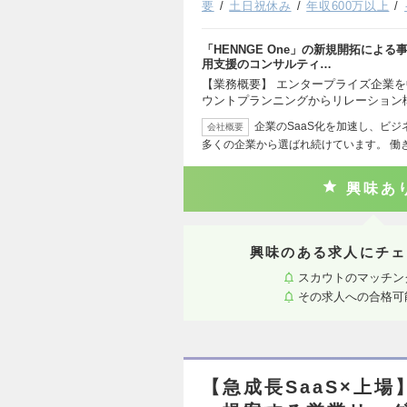
要
土日祝休み
年収600万以上
「HENNGE One」の新規開拓によ
用支援のコンサルティ…
【業務概要】 エンタープライズ企業
ウントプランニングからリレーション
企業のSaaS化を加速し、ビジネ
会社概要
多くの企業から選ばれ続けています。 働
興味あ
興味のある求人にチェ
スカウトのマッチン
その求人への合格可
【急成長SaaS×上場