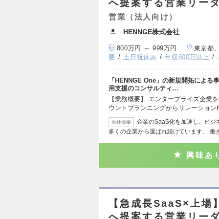
へ提案する営業リー
営業（法人向け）
HENNGE株式会社
800万円 ～ 999万円
東京都
要
土日祝休み
年収600万以上
「HENNGE One」の新規開拓によ
用支援のコンサルティ…
【業務概要】 エンタープライズ企業
ウントプランニングからリレーション
企業のSaaS化を加速し、ビジネ
会社概要
多くの企業から選ばれ続けています。 働
興味あ
【急成長SaaS×上場
へ提案する営業リー