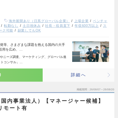
海外展開あり（日系グローバル企業）
上場企業
ベンチャ
転勤なし
土日祝休み
社長・役員直下
年収600万以上
ス
ーク可能
副業してもOK
開発等、さまざまな課題を抱える国内の大手
活用を広め、…
やニーズ調査、マーケティング、グローバル進
ットコンサル」…
り
詳細へ
掲載期間
26/08/07～26/08/20
（国内事業法人）【マネージャー候補】
リモート有