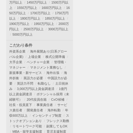
万円以上
1450万円以上
1500万円以
上
1550万円以上
1600万円以上
16
50万円以上
1700万円以上
1750万円
以上
1800万円以上
1850万円以上
1900万円以上
1950万円以上
2000万
円以上
2500万円以上
3000万円以上
5000万円以上
こだわり条件
外資系企業
海外展開あり(日系グロー
バル企業)
上場企業
株式公開準備
大手企業
ベンチャー企業
管理職・
マネジャー
マネジメント業務なし
新規事業・新サービス
海外出張
海
外折衝
英語力が必要
中国語力が必
要
英語力不問
転勤なし
土日祝休
み
3,000万円以上資金調達済
1億円
以上資金調達済
ポテンシャル採用（未
経験可）
20代役員在籍
CxO候補
社長・役員直下
事業責任者
サービ
ス責任者
開発責任者
海外転勤
年
収600万以上
インセンティブ制度
ス
トックオプションあり
フレックス勤務
リモートワーク可能
副業してもOK
MBA・留学支援制度
育児支援制度