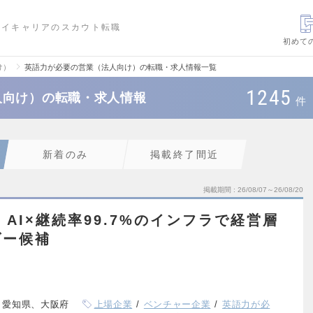
ハイキャリアのスカウト転職
初めて
け）
英語力が必要の営業（法人向け）の転職・求人情報一覧
1245
人向け）の転職・求人情報
件
新着のみ
掲載終了間近
掲載期間
26/08/07～26/08/20
】AI×継続率99.7%のインフラで経営層
ダー候補
、愛知県、大阪府
上場企業
ベンチャー企業
英語力が必