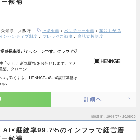
ダー候補
、愛知県、大阪府
上場企業
ベンチャー企業
英語力が必
インセンティブ制度
フレックス勤務
育児支援制度
る事業成長牽引がミッションです。クラウド活
を中心とした新規開拓をお任せします。アカ
構築、クロージ…
スを強くする。 HENNGEのSaaS認証基盤は
きやす…
り
詳細へ
掲載期間
26/08/07～26/08/20
】AI×継続率99.7%のインフラで経営層
ダー候補