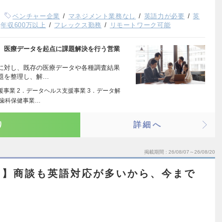
ベンチャー企業
マネジメント業務なし
英語力が必要
英
年収600万以上
フレックス勤務
リモートワーク可能
、医療データを起点に課題解決を行う営業
に対し、既存の医療データや各種調査結果
題を整理し、解…
事業 2．データヘルス支援事業 3．データ解
．歯科保健事業…
り
詳細へ
掲載期間
26/08/07～26/08/20
ー】商談も英語対応が多いから、今まで