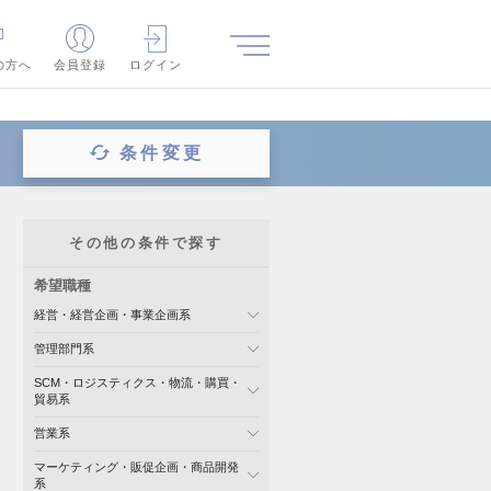
の方へ
会員登録
ログイン
条件変更
その他の条件で探す
希望職種
経営・経営企画・事業企画系
管理部門系
SCM・ロジスティクス・物流・購買・
貿易系
営業系
マーケティング・販促企画・商品開発
系