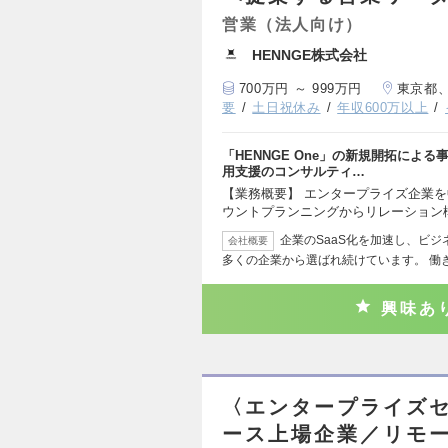
営業（法人向け）
HENNGE株式会社
700万円 ～ 999万円
東京都
要
土日祝休み
年収600万以上
「HENNGE One」の新規開拓によ
用支援のコンサルティ…
【業務概要】 エンタープライズ企業
ウントプランニングからリレーション
企業のSaaS化を加速し、ビジネ
会社概要
多くの企業から選ばれ続けています。 働
興味あ
〈エンタープライズセ
ース上場企業／リモ