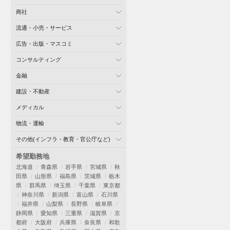
商社
流通・小売・サービス
広告・出版・マスコミ
コンサルティング
金融
建設・不動産
メディカル
物流・運輸
その他(インフラ・教育・官公庁など)
希望勤務地
北海道
青森県
岩手県
宮城県
秋
田県
山形県
福島県
茨城県
栃木
県
群馬県
埼玉県
千葉県
東京都
神奈川県
新潟県
富山県
石川県
福井県
山梨県
長野県
岐阜県
静岡県
愛知県
三重県
滋賀県
京
都府
大阪府
兵庫県
奈良県
和歌