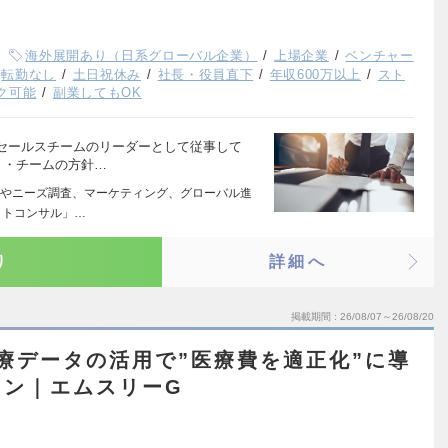
海外展開あり（日系グローバル企業）
上場企業
ベンチャー
転勤なし
土日祝休み
社長・役員直下
年収600万以上
スト
ク可能
副業してもOK
セールスチームのリーダーとして従事して
 ・チームの方針…
やニーズ調査、マーケティング、グローバル進
ットコンサル」…
り
詳細へ
掲載期間
26/08/07～26/08/20
療データの活用で”医療費を適正化”に導
ョン｜エムスリーG