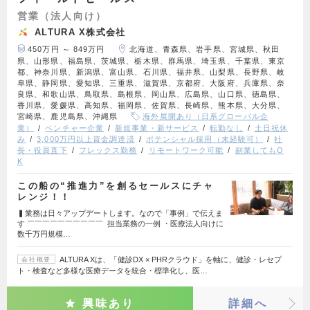
営業（法人向け）
ALTURA X株式会社
450万円 ～ 849万円
北海道、青森県、岩手県、宮城県、秋田
県、山形県、福島県、茨城県、栃木県、群馬県、埼玉県、千葉県、東京
都、神奈川県、新潟県、富山県、石川県、福井県、山梨県、長野県、岐
阜県、静岡県、愛知県、三重県、滋賀県、京都府、大阪府、兵庫県、奈
良県、和歌山県、鳥取県、島根県、岡山県、広島県、山口県、徳島県、
香川県、愛媛県、高知県、福岡県、佐賀県、長崎県、熊本県、大分県、
宮崎県、鹿児島県、沖縄県
海外展開あり（日系グローバル企
業）
ベンチャー企業
新規事業・新サービス
転勤なし
土日祝休
み
3,000万円以上資金調達済
ポテンシャル採用（未経験可）
社
長・役員直下
フレックス勤務
リモートワーク可能
副業してもO
K
この船の“推進力”を創るセールスにチャ
レンジ！！
▍業務は日々アップデートします。なので「事例」で伝えま
す ￣￣￣￣￣￣￣￣￣￣ 担当業務の一例 ・医療法人向けに
数千万円規模…
ALTURA Xは、「健診DX × PHRクラウド」を軸に、健診・レセプ
会社概要
ト・検査など多様な医療データを統合・標準化し、医…
興味あり
詳細へ