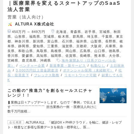
｜医療業界を変えるスタートアップのSaaS
法人営業
営業（法人向け）
ALTURA X株式会社
450万円 ～ 849万円
北海道、青森県、岩手県、宮城県、秋田
県、山形県、福島県、茨城県、栃木県、群馬県、埼玉県、千葉県、東京
都、神奈川県、新潟県、富山県、石川県、福井県、山梨県、長野県、岐
阜県、静岡県、愛知県、三重県、滋賀県、京都府、大阪府、兵庫県、奈
良県、和歌山県、鳥取県、島根県、岡山県、広島県、山口県、徳島県、
香川県、愛媛県、高知県、福岡県、佐賀県、長崎県、熊本県、大分県、
宮崎県、鹿児島県、沖縄県
海外展開あり（日系グローバル企
業）
ベンチャー企業
新規事業・新サービス
転勤なし
土日祝休
み
3,000万円以上資金調達済
ポテンシャル採用（未経験可）
社
長・役員直下
フレックス勤務
リモートワーク可能
副業してもO
K
この船の“推進力”を創るセールスにチャ
レンジ！！
▍業務は日々アップデートします。なので「事例」で伝えま
す ￣￣￣￣￣￣￣￣￣￣ 担当業務の一例 ・医療法人向けに
数千万円規模…
ALTURA Xは、「健診DX × PHRクラウド」を軸に、健診・レセプ
会社概要
ト・検査など多様な医療データを統合・標準化し、医…