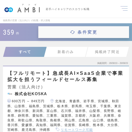
若手ハイキャリアのスカウト転職
福島県の営業（法人向け）の転職・求人情報
359
条件変更
件
すべて
新着のみ
掲載終了間近
掲載期間
26/08/10～26/08/23
【フルリモート】急成長AI×SaaS企業で事業
拡大を担うフィールドセールス募集
営業（法人向け）
株式会社KOSKA
600万円 ～ 849万円
北海道、青森県、岩手県、宮城県、秋田
県、山形県、福島県、茨城県、栃木県、群馬県、埼玉県、千葉県、東京
都、神奈川県、新潟県、富山県、石川県、福井県、山梨県、長野県、岐
阜県、静岡県、愛知県、三重県、滋賀県、京都府、大阪府、兵庫県、奈
良県、和歌山県、鳥取県、島根県、岡山県、広島県、山口県、徳島県、
香川県、愛媛県、高知県、福岡県、佐賀県、長崎県、熊本県、大分県、
宮崎県、鹿児島県、沖縄県
リモートワーク可能