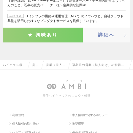
【業務詳細】 ●パートナーセールスとして新規販売パートナー様の開拓はもちろ
んのこと、既存の販売パートナー様へ定期的な訪問や…
ITインフラの構築や運用管理（MSP）のノウハウと、自社クラウド
会社概要
基盤を活用した様々なプロダクトサービスを提供しています。
興味あり
詳細へ
ハイクラス求人
営業
営業（法人向
福島県の営業（法人向け）の転職・
TOP
系
け）
求人情報一覧
若手ハイキャリアのスカウト転職
利用規約
求人情報に関するポリシー
個人情報の取り扱い
推奨環境
ヘルプ・お問い合わせ
参画のお問い合わせ