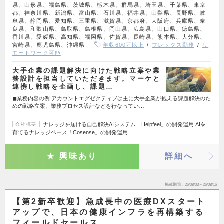
県、山形県、福島県、茨城県、栃木県、群馬県、埼玉県、千葉県、東京
都、神奈川県、新潟県、富山県、石川県、福井県、山梨県、長野県、岐
阜県、静岡県、愛知県、三重県、滋賀県、京都府、大阪府、兵庫県、奈
良県、和歌山県、鳥取県、島根県、岡山県、広島県、山口県、徳島県、
香川県、愛媛県、高知県、福岡県、佐賀県、長崎県、熊本県、大分県、
宮崎県、鹿児島県、沖縄県
年収600万以上
フレックス勤務
リ
モートワーク可能
大手企業の課題解決に向けた戦略立案や業
務設計を担当していただきます。マーケと
連携し戦略を企画し、課題…
◼︎業務内容の例 アカウントエグゼクティブは主に大手企業が抱える課題解決のた
めの戦略立案、業務プロセス設計などを行なってい…
ナレッジを届ける自己解決AIシステム「Helpfeel」の開発運用 AIを
会社概要
育てるナレッジベース「Cosense」の開発運用…
興味あり
詳細へ
掲載期間
26/08/03～26/08/16
【第2新卒歓迎】急成長中の医療DXスタート
アップで、日本の健康インフラを再構築する
フィールドセールス