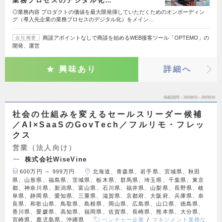
業務プロセスのデジタル化…
◎業務内容 プロダクトの価値を最大限発揮していただくためのオンボーディン
グ（導入先企業の業務プロセスのデジタル化）をメイン…
商談アポイントなしで商談を始めるWEB接客ツール「OPTEMO」の
会社概要
開発、運営
興味あり
詳細へ
掲載期間
26/08/03～26/08/16
社会の仕組みを変えるセールスリーダー候補
／AI×SaaSのGovTech／フルリモ・フレッ
クス
営業（法人向け）
株式会社WiseVine
600万円 ～ 999万円
北海道、青森県、岩手県、宮城県、秋田
県、山形県、福島県、茨城県、栃木県、群馬県、埼玉県、千葉県、東京
都、神奈川県、新潟県、富山県、石川県、福井県、山梨県、長野県、岐
阜県、静岡県、愛知県、三重県、滋賀県、京都府、大阪府、兵庫県、奈
良県、和歌山県、鳥取県、島根県、岡山県、広島県、山口県、徳島県、
香川県、愛媛県、高知県、福岡県、佐賀県、長崎県、熊本県、大分県、
宮崎県、鹿児島県、沖縄県
ベンチャー企業
マネジメント業務な