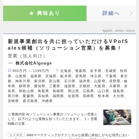
興味あり
詳細へ
掲載期間
26/08/03～26/08/16
新規事業創出を共に担っていただけるVPofS
ales候補（ソリューション営業）を募集！
営業（法人向け）
株式会社Algoage
900万円 ～ 1199万円
北海道、青森県、岩手県、宮城県、秋田
県、山形県、福島県、茨城県、栃木県、群馬県、埼玉県、千葉県、東京
都、神奈川県、新潟県、富山県、石川県、福井県、山梨県、長野県、岐
阜県、静岡県、愛知県、三重県、滋賀県、京都府、大阪府、兵庫県、奈
良県、和歌山県、鳥取県、島根県、岡山県、広島県、山口県、徳島県、
香川県、愛媛県、高知県、福岡県、佐賀県、長崎県、熊本県、大分県、
宮崎県、鹿児島県、沖縄県
◻︎ 業務内容 AIソリューション事業のソリューション営業と
して、以下のような業務を担っていただきます。 １）営業
戦略の立案…
Webマーケティングがテクニカルな改善に終始しがちな現代におい
会社概要