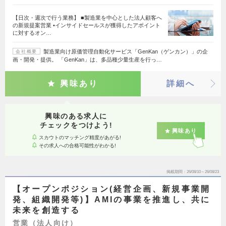
【日次・週次で行う業務】 ■製造業を中心とした法人顧客へ
の新規提案営業 •インサイドセールスが獲得したアポイント
に対するオン…
製造業向け原価管理自動化サービス「GenKan（ゲンカン）」の企
会社概要
画・開発・提供。 「GenKan」は、多品種少量生産を行っ…
興味あり
詳細へ
興味のある求人に
チェックをつけよう!
興味あり
スカウトのマッチング精度があがる!
その求人への合格可能性がわかる!
掲載期間
26/08/10～26/08/23
【オープンポジション(経営企画、新規事業開
発、組織開発等)】AMIの事業を推進し、共に
未来を創造する
営業（法人向け）