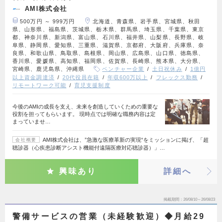
AMI株式会社
500万円 ～ 999万円
北海道、青森県、岩手県、宮城県、秋田
県、山形県、福島県、茨城県、栃木県、群馬県、埼玉県、千葉県、東京
都、神奈川県、新潟県、富山県、石川県、福井県、山梨県、長野県、岐
阜県、静岡県、愛知県、三重県、滋賀県、京都府、大阪府、兵庫県、奈
良県、和歌山県、鳥取県、島根県、岡山県、広島県、山口県、徳島県、
香川県、愛媛県、高知県、福岡県、佐賀県、長崎県、熊本県、大分県、
宮崎県、鹿児島県、沖縄県
ベンチャー企業
土日祝休み
1億円
以上資金調達済
20代役員在籍
年収600万以上
フレックス勤務
リモートワーク可能
育児支援制度
今後のAMIの成長を支え、未来を創造していくための重要な
役割を担ってもらいます。 現時点では明確な職務内容は定
まっていませ…
AMI株式会社は、”急激な医療革新の実現“をミッションに掲げ、「超
会社概要
聴診器（心疾患診断アシスト機能付遠隔医療対応聴診器）」…
興味あり
詳細へ
掲載期間
26/08/10～26/08/23
警備サービスの営業（未経験歓迎）◆月給29