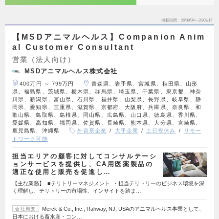
掲載期間
26/08/04～26/08/17
【MSDアニマルヘルス】Companion Anim
al Customer Consultant
営業（法人向け）
MSDアニマルヘルス株式会社
400万円 ～ 799万円
青森県、岩手県、宮城県、秋田県、山形
県、福島県、茨城県、栃木県、群馬県、埼玉県、千葉県、東京都、神奈
川県、新潟県、富山県、石川県、福井県、山梨県、長野県、岐阜県、静
岡県、愛知県、三重県、滋賀県、京都府、大阪府、兵庫県、奈良県、和
歌山県、鳥取県、島根県、岡山県、広島県、山口県、徳島県、香川県、
愛媛県、高知県、福岡県、佐賀県、長崎県、熊本県、大分県、宮崎県、
鹿児島県、沖縄県
外資系企業
大手企業
土日祝休み
リモー
トワーク可能
担当エリアの顧客に対してコンサルテーシ
ョンサービスを提供し、CA用医薬製品の
適正な使用と販売を促進し…
【主な業務】 ■テリトリーマネジメント ・担当テリトリーのビジネス環境を深
く理解し、テリトリーの市場性、インサイトを踏ま…
Merck & Co., Inc., Rahway, NJ, USAのアニマルヘルス事業として、
会社概要
日本における畜水産・コン…