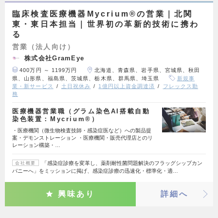
臨床検査医療機器Mycrium®の営業｜北関
東・東日本担当｜世界初の革新的技術に携わ
る
営業（法人向け）
株式会社GramEye
400万円 ～ 1199万円
北海道、青森県、岩手県、宮城県、秋田
県、山形県、福島県、茨城県、栃木県、群馬県、埼玉県
新規事
業・新サービス
土日祝休み
1億円以上資金調達済
フレックス勤
務
医療機器営業職（グラム染色AI搭載自動
染色装置：Mycrium®）
・医療機関（微生物検査技師・感染症医など）への製品提
案・デモンストレーション ・医療機関・販売代理店とのリ
レーション構築・…
「感染症診療を変革し、薬剤耐性菌問題解決のフラッグシップカン
会社概要
パニーへ」をミッションに掲げ、感染症診療の迅速化・標準化・適…
興味あり
詳細へ