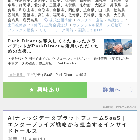
阜県、静岡県、愛知県、三重県、滋賀県、京都府、大阪府、兵庫県、奈
良県、和歌山県、鳥取県、島根県、岡山県、広島県、山口県、徳島県、
香川県、愛媛県、高知県、福岡県、佐賀県、長崎県、熊本県、大分県、
宮崎県、鹿児島県
株式公開準備
ベンチャー企業
転勤なし
土日祝休み
1億円以上資金調達済
ポテンシャル採用（未経験可）
フレックス勤務
リモートワーク可能
副業してもOK
Park Directを導入してくださったクラ
イアントがParkDirectを活用いただくた
めの支援…
・受注後～利用開始までのスケジュールマネジメント、進捗管理 ・受領した駐
車場データの確認、修正対応 ・ParkDirectへ…
モビリティSaaS「Park Direct」の運営
会社概要
興味あり
詳細へ
掲載期間
26/08/05～26/08/18
AIナレッジデータプラットフォームSaaS｜
エンタープライズ戦略から担当するインサイ
ドセールス
営業（法人向け）