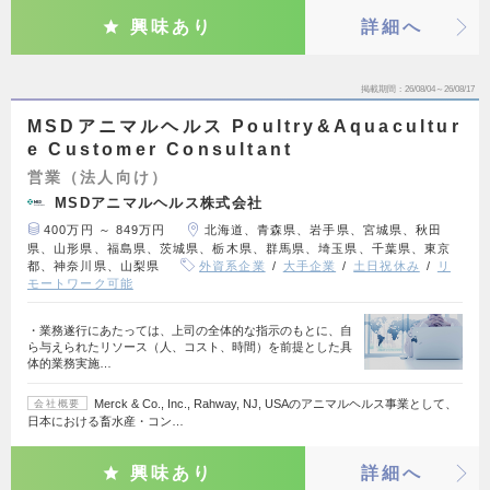
興味あり
詳細へ
掲載期間
26/08/04～26/08/17
MSDアニマルヘルス Poultry&Aquacultur
e Customer Consultant
営業（法人向け）
MSDアニマルヘルス株式会社
400万円 ～ 849万円
北海道、青森県、岩手県、宮城県、秋田
県、山形県、福島県、茨城県、栃木県、群馬県、埼玉県、千葉県、東京
都、神奈川県、山梨県
外資系企業
大手企業
土日祝休み
リ
モートワーク可能
・業務遂行にあたっては、上司の全体的な指示のもとに、自
ら与えられたリソース（人、コスト、時間）を前提とした具
体的業務実施…
Merck & Co., Inc., Rahway, NJ, USAのアニマルヘルス事業として、
会社概要
日本における畜水産・コン…
興味あり
詳細へ