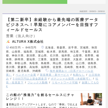
掲載期間
26/08/03～26/08/16
【第二新卒】未経験から最先端の医療データ
ビジネスへ！早期にコアメンバーを目指すフ
ィールドセールス
営業（法人向け）
ALTURA X株式会社
450万円 ～ 849万円
北海道、青森県、岩手県、宮城県、秋田
県、山形県、福島県、茨城県、栃木県、群馬県、埼玉県、千葉県、東京
都、神奈川県、新潟県、富山県、石川県、福井県、山梨県、長野県、岐
阜県、静岡県、愛知県、三重県、滋賀県、京都府、大阪府、兵庫県、奈
良県、和歌山県、鳥取県、島根県、岡山県、広島県、山口県、徳島県、
香川県、愛媛県、高知県、福岡県、佐賀県、長崎県、熊本県、大分県、
宮崎県、鹿児島県、沖縄県
海外展開あり（日系グローバル企
業）
ベンチャー企業
新規事業・新サービス
転勤なし
土日祝休
み
3,000万円以上資金調達済
ポテンシャル採用（未経験可）
社
長・役員直下
フレックス勤務
リモートワーク可能
副業してもO
K
この船の“推進力”を創るセールスにチャ
レンジ！！
▍業務は日々アップデートします。なので「事例」で伝えま