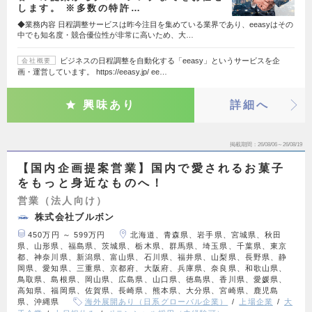
します。 ※多数の特許…
◆業務内容 日程調整サービスは昨今注目を集めている業界であり、eeasyはその
中でも知名度・競合優位性が非常に高いため、大…
ビジネスの日程調整を自動化する「eeasy」というサービスを企
会社概要
画・運営しています。 https://eeasy.jp/ ee…
興味あり
詳細へ
掲載期間
26/08/06～26/08/19
【国内企画提案営業】国内で愛されるお菓子
をもっと身近なものへ！
営業（法人向け）
株式会社ブルボン
450万円 ～ 599万円
北海道、青森県、岩手県、宮城県、秋田
県、山形県、福島県、茨城県、栃木県、群馬県、埼玉県、千葉県、東京
都、神奈川県、新潟県、富山県、石川県、福井県、山梨県、長野県、静
岡県、愛知県、三重県、京都府、大阪府、兵庫県、奈良県、和歌山県、
鳥取県、島根県、岡山県、広島県、山口県、徳島県、香川県、愛媛県、
高知県、福岡県、佐賀県、長崎県、熊本県、大分県、宮崎県、鹿児島
県、沖縄県
海外展開あり（日系グローバル企業）
上場企業
大