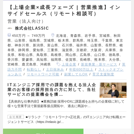
【上場企業×成長フェーズ | 営業推進】イン
サイドセールス（リモート相談可）
営業（法人向け）
株式会社LASSIC
450万円 ～ 749万円
北海道、青森県、岩手県、宮城県、秋田
県、山形県、福島県、茨城県、栃木県、群馬県、埼玉県、千葉県、東京
都、神奈川県、新潟県、富山県、石川県、福井県、山梨県、長野県、岐
阜県、静岡県、愛知県、三重県、滋賀県、京都府、大阪府、兵庫県、奈
良県、和歌山県、鳥取県、島根県、岡山県、広島県、山口県、徳島県、
香川県、愛媛県、高知県、福岡県、佐賀県、長崎県、熊本県、大分県、
宮崎県、鹿児島県、沖縄県
上場企業
新規事業・新サービス
英
語力不問
転勤なし
土日祝休み
年収600万以上
ストックオプシ
ョンあり
リモートワーク可能
副業してもOK
育児支援制度
ITエンジニア採用での課題を抱える法人企
業のお客様の採⽤担当の⽅に対して、当社
サービスの提案機会を獲…
【具体的な仕事内容】 ■業務詳細 採⽤やDXに課題感をお持ちの企業様に対して
様々な営業⼿法で新規顧客接点開拓や、 過去に商談や…
■リラシク 「リモートワーク×正社員」のITエンジニア向け転職エー
会社概要
ジェントサービス（https://relasic.jp/…