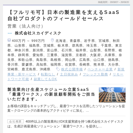
掲載期間
26/08/07～26/08/20
【フルリモ可】日本の製造業を支えるSaaS
自社プロダクトのフィールドセールス
営業（法人向け）
株式会社スカイディスク
400万円 ～ 999万円
北海道、青森県、岩手県、宮城県、秋田
県、山形県、福島県、茨城県、栃木県、群馬県、埼玉県、千葉県、東京
都、神奈川県、新潟県、富山県、石川県、福井県、山梨県、長野県、岐
阜県、静岡県、愛知県、三重県、滋賀県、京都府、大阪府、兵庫県、奈
良県、和歌山県、鳥取県、島根県、岡山県、広島県、山口県、徳島県、
香川県、愛媛県、高知県、福岡県、佐賀県、長崎県、熊本県、大分県、
宮崎県、鹿児島県、沖縄県
株式公開準備
ベンチャー企業
新規
事業・新サービス
転勤なし
土日祝休み
フレックス勤務
リモー
トワーク可能
副業してもOK
製造業向け生産スケジュール立案SaaS
「最適ワークス」の新規顧客開拓をご担当
いただきます。
お客様の課題をキャッチアップし、最適ワークスを活用したソリューションを提
案～クロージングの基本的なアクティビティに加え、…
400件以上の製造業向けDX支援実績を持つ株式会社スカイディスク
会社概要
は、生産計画最適化ソリューション「最適ワークス」を提供し…