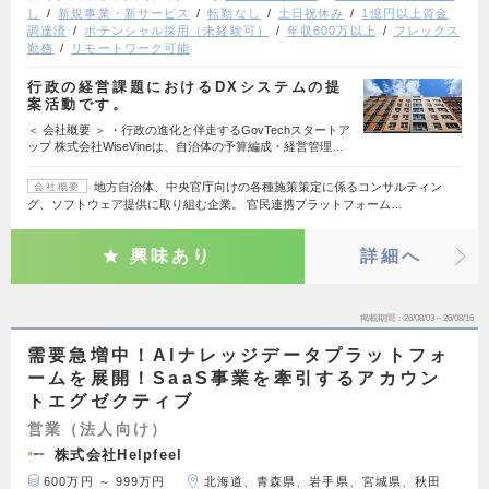
し
新規事業・新サービス
転勤なし
土日祝休み
1億円以上資金
調達済
ポテンシャル採用（未経験可）
年収600万以上
フレックス
勤務
リモートワーク可能
行政の経営課題におけるDXシステムの提
案活動です。
＜ 会社概要 ＞ ・行政の進化と伴走するGovTechスタートア
ップ 株式会社WiseVineは、自治体の予算編成・経営管理…
地方自治体、中央官庁向けの各種施策策定に係るコンサルティン
会社概要
グ、ソフトウェア提供に取り組む企業。 官民連携プラットフォーム…
興味あり
詳細へ
掲載期間
26/08/03～26/08/16
需要急増中！AIナレッジデータプラットフォ
ームを展開！SaaS事業を牽引するアカウン
トエグゼクティブ
営業（法人向け）
株式会社Helpfeel
600万円 ～ 999万円
北海道、青森県、岩手県、宮城県、秋田