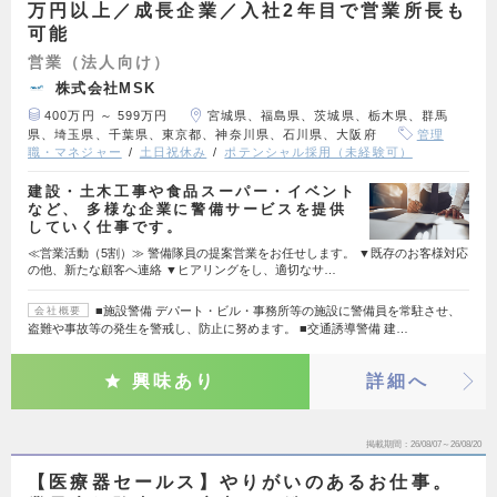
万円以上／成長企業／入社2年目で営業所長も
可能
営業（法人向け）
株式会社MSK
400万円 ～ 599万円
宮城県、福島県、茨城県、栃木県、群馬
県、埼玉県、千葉県、東京都、神奈川県、石川県、大阪府
管理
職・マネジャー
土日祝休み
ポテンシャル採用（未経験可）
建設・土木工事や食品スーパー・イベント
など、 多様な企業に警備サービスを提供
していく仕事です。
≪営業活動（5割）≫ 警備隊員の提案営業をお任せします。 ▼既存のお客様対応
の他、新たな顧客へ連絡 ▼ヒアリングをし、適切なサ…
■施設警備 デパート・ビル・事務所等の施設に警備員を常駐させ、
会社概要
盗難や事故等の発生を警戒し、防止に努めます。 ■交通誘導警備 建…
興味あり
詳細へ
掲載期間
26/08/07～26/08/20
【医療器セールス】やりがいのあるお仕事。