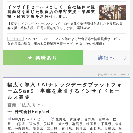
インサイドセールスとして、自社媒体や提
携商材を通じた飲食店の集客支援・業務支
援・経営支援をお任せしま…
【概要】 インサイドセールスとして、自社媒体や提携商材を通じた飲食店の集
客支援・業務支援・経営支援をお任せします。 電話やW…
パソコン・スマートフォン等による飲食店等の情報提供サービス、
会社概要
飲食店等の経営に関わる各種業務支援サービスの提供その他関連す…
興味あり
詳細へ
掲載期間
26/08/03～26/08/16
幅広く導入！AIナレッジデータプラットフォ
ームSaaS｜事業を牽引するインサイドセー
ルス募集
営業（法人向け）
株式会社Helpfeel
400万円 ～ 649万円
北海道、青森県、岩手県、宮城県、秋田
県、山形県、福島県、茨城県、栃木県、群馬県、埼玉県、千葉県、東京
都、神奈川県、新潟県、富山県、石川県、福井県、山梨県、長野県、岐