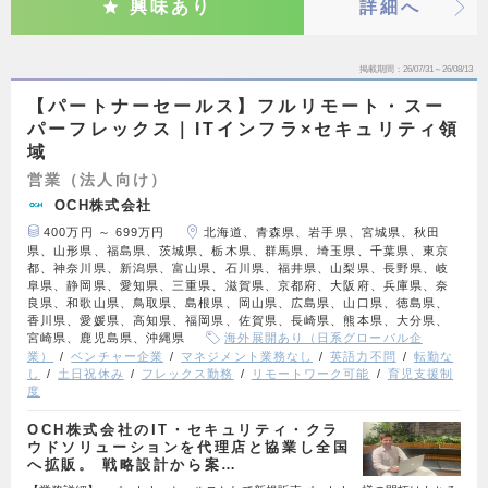
興味あり
詳細へ
掲載期間
26/07/31～26/08/13
【パートナーセールス】フルリモート・スー
パーフレックス｜ITインフラ×セキュリティ領
域
営業（法人向け）
OCH株式会社
400万円 ～ 699万円
北海道、青森県、岩手県、宮城県、秋田
県、山形県、福島県、茨城県、栃木県、群馬県、埼玉県、千葉県、東京
都、神奈川県、新潟県、富山県、石川県、福井県、山梨県、長野県、岐
阜県、静岡県、愛知県、三重県、滋賀県、京都府、大阪府、兵庫県、奈
良県、和歌山県、鳥取県、島根県、岡山県、広島県、山口県、徳島県、
香川県、愛媛県、高知県、福岡県、佐賀県、長崎県、熊本県、大分県、
宮崎県、鹿児島県、沖縄県
海外展開あり（日系グローバル企
業）
ベンチャー企業
マネジメント業務なし
英語力不問
転勤な
し
土日祝休み
フレックス勤務
リモートワーク可能
育児支援制
度
OCH株式会社のIT・セキュリティ・クラ
ウドソリューションを代理店と協業し全国
へ拡販。 戦略設計から案…