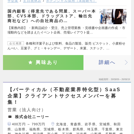
手企業
土日祝休み
ポテンシャル採用（未経験可）
国内顧客（得意先である問屋、スーパー本
部、CVS本部、ドラッグストア、輸出先
商社など）への自社商品の…
【業務内容】 ・新商品紹介・受注、売上管理業務 ・見積書や企画書の作成 ・市
場動向などを踏まえたイベント企画、売場レイアウト提…
各種和洋菓子および飲料、食品の製造、販売 ビスケット、小麦粉せ
会社概要
んべい、豆菓子、グミ・キャンデー、デザート、米菓、スナック、…
興味あり
詳細へ
掲載期間
26/08/06～26/08/19
【バーティカル（不動産業界特化型）SaaS
企業】クライアントサクセスメンバーを募
集！
営業（法人向け）
株式会社ニーリー
400万円 ～ 799万円
北海道、青森県、岩手県、宮城県、秋田
県、山形県、福島県、茨城県、栃木県、群馬県、埼玉県、千葉県、東京
都、神奈川県、新潟県、富山県、石川県、福井県、山梨県、長野県、岐