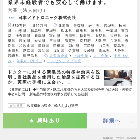
業界未経験者でも安心して働けます。
営業（法人向け）
日本メドトロニック株式会社
550万円 ～ 849万円
北海道、青森県、岩手県、宮城県、秋田
県、山形県、福島県、茨城県、栃木県、群馬県、埼玉県、千葉県、東京
都、神奈川県、新潟県、富山県、石川県、福井県、山梨県、長野県、岐
阜県、静岡県、愛知県、三重県、滋賀県、京都府、大阪府、兵庫県、奈
良県、和歌山県、鳥取県、島根県、岡山県、広島県、山口県、徳島県、
香川県、愛媛県、高知県、福岡県、佐賀県、長崎県、熊本県、大分県、
宮崎県、鹿児島県
外資系企業
上場企業
大手企業
土日祝休
み
年収600万以上
インセンティブ制度
ドクターに対する新製品の特徴や効果を説
明し当社製品を使用した治療を提案するほ
か、実際の手術に立会い、…
【具体的には】 ◆担当顧客 - 既にお取引のある大規模病院を中心に医師・医療従
事者を訪問 新製品の特徴や効果を説明して当社製…
医療機器の製造、輸入および販売
会社概要
興味あり
詳細へ
掲載期間
26/08/07～26/08/20