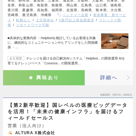
阜県、静岡県、愛知県、三重県、滋賀県、京都府、大阪府、兵庫県、奈
良県、和歌山県、鳥取県、島根県、岡山県、広島県、山口県、徳島県、
香川県、愛媛県、高知県、福岡県、佐賀県、長崎県、熊本県、大分県、
宮崎県、鹿児島県、沖縄県
ベンチャー企業
新規事業・新サービ
ス
転勤なし
土日祝休み
1億円以上資金調達済
フレックス勤
務
リモートワーク可能
■具体的な業務内容 ・Helpfeelを検討しているお客様を対象
に、継続的なコミュニケーションやヒアリングをした関係構
築 ・…
ナレッジを届ける自己解決AIシステム「Helpfeel」の開発運用 AIを
会社概要
育てるナレッジベース「Cosense」の開発運用…
興味あり
詳細へ
掲載期間
26/07/31～26/08/13
【第2新卒歓迎】国レベルの医療ビッグデータ
を活用！「未来の健康インフラ」を届けるフ
ィールドセールス
営業（法人向け）
ALTURA X株式会社