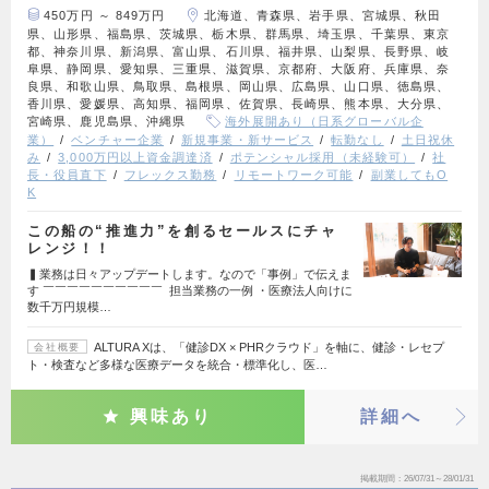
450万円 ～ 849万円
北海道、青森県、岩手県、宮城県、秋田
県、山形県、福島県、茨城県、栃木県、群馬県、埼玉県、千葉県、東京
都、神奈川県、新潟県、富山県、石川県、福井県、山梨県、長野県、岐
阜県、静岡県、愛知県、三重県、滋賀県、京都府、大阪府、兵庫県、奈
良県、和歌山県、鳥取県、島根県、岡山県、広島県、山口県、徳島県、
香川県、愛媛県、高知県、福岡県、佐賀県、長崎県、熊本県、大分県、
宮崎県、鹿児島県、沖縄県
海外展開あり（日系グローバル企
業）
ベンチャー企業
新規事業・新サービス
転勤なし
土日祝休
み
3,000万円以上資金調達済
ポテンシャル採用（未経験可）
社
長・役員直下
フレックス勤務
リモートワーク可能
副業してもO
K
この船の“推進力”を創るセールスにチャ
レンジ！！
▍業務は日々アップデートします。なので「事例」で伝えま
す ￣￣￣￣￣￣￣￣￣￣ 担当業務の一例 ・医療法人向けに
数千万円規模…
ALTURA Xは、「健診DX × PHRクラウド」を軸に、健診・レセプ
会社概要
ト・検査など多様な医療データを統合・標準化し、医…
興味あり
詳細へ
掲載期間
26/07/31～28/01/31