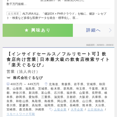
す ￣￣￣￣￣￣￣￣￣￣ 担当業務の一例 ・医療法人向けに
数千万円規模…
ALTURA Xは、「健診DX × PHRクラウド」を軸に、健診・レセプ
会社概要
ト・検査など多様な医療データを統合・標準化し、医…
興味あり
詳細へ
掲載期間
26/08/03～26/08/16
【インサイドセールス／フルリモート可】飲
食店向け営業│日本最大級の飲食店検索サイト
「楽天ぐるなび」
営業（法人向け）
株式会社ぐるなび
400万円 ～ 449万円
北海道、青森県、岩手県、宮城県、秋田
県、山形県、福島県、茨城県、栃木県、群馬県、埼玉県、千葉県、東京
都、神奈川県、新潟県、富山県、石川県、福井県、山梨県、長野県、岐
阜県、静岡県、愛知県、三重県、滋賀県、京都府、大阪府、兵庫県、奈
良県、和歌山県、鳥取県、島根県、岡山県、広島県、山口県、徳島県、
香川県、愛媛県、高知県、福岡県、佐賀県、長崎県、熊本県、大分県、
宮崎県、鹿児島県、沖縄県
上場企業
大手企業
土日祝休み
リモートワーク可能