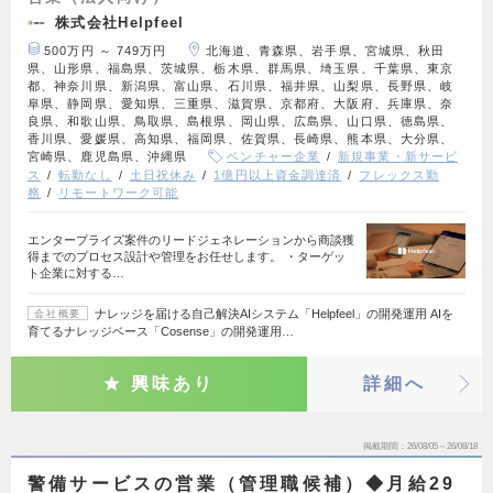
株式会社Helpfeel
500万円 ～ 749万円
北海道、青森県、岩手県、宮城県、秋田
県、山形県、福島県、茨城県、栃木県、群馬県、埼玉県、千葉県、東京
都、神奈川県、新潟県、富山県、石川県、福井県、山梨県、長野県、岐
阜県、静岡県、愛知県、三重県、滋賀県、京都府、大阪府、兵庫県、奈
良県、和歌山県、鳥取県、島根県、岡山県、広島県、山口県、徳島県、
香川県、愛媛県、高知県、福岡県、佐賀県、長崎県、熊本県、大分県、
宮崎県、鹿児島県、沖縄県
ベンチャー企業
新規事業・新サービ
ス
転勤なし
土日祝休み
1億円以上資金調達済
フレックス勤
務
リモートワーク可能
エンタープライズ案件のリードジェネレーションから商談獲
得までのプロセス設計や管理をお任せします。 ・ターゲッ
ト企業に対する…
ナレッジを届ける自己解決AIシステム「Helpfeel」の開発運用 AIを
会社概要
育てるナレッジベース「Cosense」の開発運用…
興味あり
詳細へ
掲載期間
26/08/05～26/08/18
警備サービスの営業（管理職候補）◆月給29