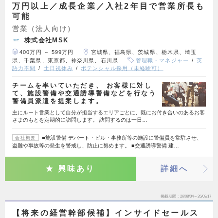
万円以上／成長企業／入社2年目で営業所長も
可能
営業（法人向け）
株式会社MSK
400万円 ～ 599万円
宮城県、福島県、茨城県、栃木県、埼玉
県、千葉県、東京都、神奈川県、石川県
管理職・マネジャー
英
語力不問
土日祝休み
ポテンシャル採用（未経験可）
チームを率いていただき、 お客様に対し
て、施設警備や交通誘導警備などを行なう
警備員派遣を提案します。
主にルート営業として自分が担当するエリアごとに、既にお付き合いのあるお客
さまのもとを定期的に訪問します。 訪問するのは一日…
■施設警備 デパート・ビル・事務所等の施設に警備員を常駐させ、
会社概要
盗難や事故等の発生を警戒し、防止に努めます。 ■交通誘導警備 建…
興味あり
詳細へ
掲載期間
26/08/04～26/08/17
【将来の経営幹部候補】インサイドセールス