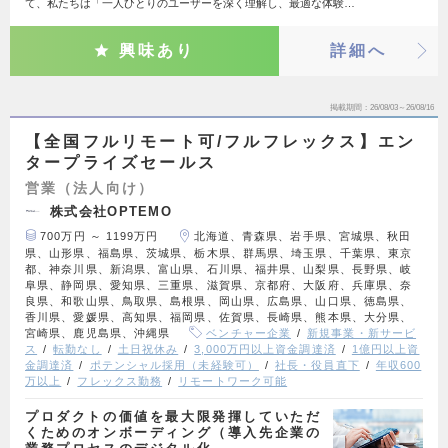
て、私たちは「一人ひとりのユーザーを深く理解し、最適な体験…
興味あり
詳細へ
掲載期間
26/08/03～26/08/16
【全国フルリモート可/フルフレックス】エン
タープライズセールス
営業（法人向け）
株式会社OPTEMO
700万円 ～ 1199万円
北海道、青森県、岩手県、宮城県、秋田
県、山形県、福島県、茨城県、栃木県、群馬県、埼玉県、千葉県、東京
都、神奈川県、新潟県、富山県、石川県、福井県、山梨県、長野県、岐
阜県、静岡県、愛知県、三重県、滋賀県、京都府、大阪府、兵庫県、奈
良県、和歌山県、鳥取県、島根県、岡山県、広島県、山口県、徳島県、
香川県、愛媛県、高知県、福岡県、佐賀県、長崎県、熊本県、大分県、
宮崎県、鹿児島県、沖縄県
ベンチャー企業
新規事業・新サービ
ス
転勤なし
土日祝休み
3,000万円以上資金調達済
1億円以上資
金調達済
ポテンシャル採用（未経験可）
社長・役員直下
年収600
万以上
フレックス勤務
リモートワーク可能
プロダクトの価値を最大限発揮していただ
くためのオンボーディング（導入先企業の