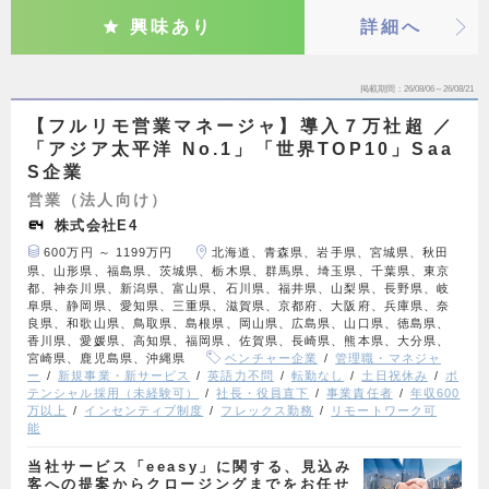
興味あり
詳細へ
掲載期間
26/08/06～26/08/21
【フルリモ営業マネージャ】導入７万社超 ／
「アジア太平洋 No.1」「世界TOP10」Saa
S企業
営業（法人向け）
株式会社E4
600万円 ～ 1199万円
北海道、青森県、岩手県、宮城県、秋田
県、山形県、福島県、茨城県、栃木県、群馬県、埼玉県、千葉県、東京
都、神奈川県、新潟県、富山県、石川県、福井県、山梨県、長野県、岐
阜県、静岡県、愛知県、三重県、滋賀県、京都府、大阪府、兵庫県、奈
良県、和歌山県、鳥取県、島根県、岡山県、広島県、山口県、徳島県、
香川県、愛媛県、高知県、福岡県、佐賀県、長崎県、熊本県、大分県、
宮崎県、鹿児島県、沖縄県
ベンチャー企業
管理職・マネジャ
ー
新規事業・新サービス
英語力不問
転勤なし
土日祝休み
ポ
テンシャル採用（未経験可）
社長・役員直下
事業責任者
年収600
万以上
インセンティブ制度
フレックス勤務
リモートワーク可
能
当社サービス「eeasy」に関する、見込み
客への提案からクロージングまでをお任せ