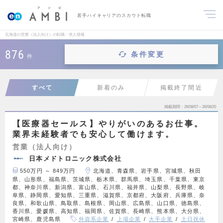
若手ハイキャリアのスカウト転職
北海道の営業（法人向け）の転職・求人情報
876
条件変更
件
すべて
新着のみ
掲載終了間近
掲載期間
26/08/07～26/08/20
【医療器セールス】やりがいのあるお仕事。
業界未経験者でも安心して働けます。
営業（法人向け）
日本メドトロニック株式会社
550万円 ～ 849万円
北海道、青森県、岩手県、宮城県、秋田
県、山形県、福島県、茨城県、栃木県、群馬県、埼玉県、千葉県、東京
都、神奈川県、新潟県、富山県、石川県、福井県、山梨県、長野県、岐
阜県、静岡県、愛知県、三重県、滋賀県、京都府、大阪府、兵庫県、奈
良県、和歌山県、鳥取県、島根県、岡山県、広島県、山口県、徳島県、
香川県、愛媛県、高知県、福岡県、佐賀県、長崎県、熊本県、大分県、
宮崎県、鹿児島県
外資系企業
上場企業
大手企業
土日祝休