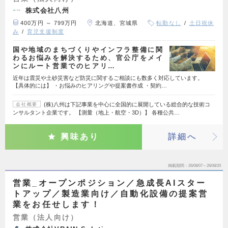
株式会社八州
400万円 ～ 799万円
北海道、宮城県
転勤なし
土日祝休
み
育児支援制度
国や地域のまちづくりやインフラ整備に関
わるお悩みを解決するため、官公庁をメイ
ンにルート営業でのヒアリ…
近年は震災や土砂災害など防災に関するご相談にも数多く対応しています。
【具体的には】 ・お悩みのヒアリングや提案書作成 ・契約…
(株)八州は下記事業を中心に全国的に展開している総合的な技術コ
会社概要
ンサルタント企業です。 【測量（地上・航空・3D）】 各種公共…
興味あり
詳細へ
掲載期間
26/08/07～26/08/20
営業_オープンポジション／急成長AIスター
トアップ／製造業向け／自動化設備の提案営
業をお任せします！
営業（法人向け）