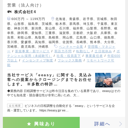
営業（法人向け）
株式会社E4
600万円 ～ 1199万円
北海道、青森県、岩手県、宮城県、秋田
県、山形県、福島県、茨城県、栃木県、群馬県、埼玉県、千葉県、東京
都、神奈川県、新潟県、富山県、石川県、福井県、山梨県、長野県、岐
阜県、静岡県、愛知県、三重県、滋賀県、京都府、大阪府、兵庫県、奈
良県、和歌山県、鳥取県、島根県、岡山県、広島県、山口県、徳島県、
香川県、愛媛県、高知県、福岡県、佐賀県、長崎県、熊本県、大分県、
宮崎県、鹿児島県、沖縄県
ベンチャー企業
管理職・マネジャ
ー
新規事業・新サービス
英語力不問
転勤なし
土日祝休み
ポ
テンシャル採用（未経験可）
社長・役員直下
事業責任者
年収600
万以上
インセンティブ制度
フレックス勤務
リモートワーク可
能
当社サービス「eeasy」に関する、見込み
客への提案からクロージングまでをお任せ
します。 ※多数の特許…
◆業務内容 日程調整サービスは昨今注目を集めている業界であり、eeasyはその
中でも知名度・競合優位性が非常に高いため、大…
ビジネスの日程調整を自動化する「eeasy」というサービスを企
会社概要
画・運営しています。 https://eeasy.jp/ ee…
興味あり
詳細へ