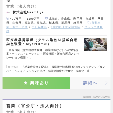
営業（法人向け）
株式会社GramEye
400万円 ～ 1199万円
北海道、青森県、岩手県、宮城県、秋田
県、山形県、福島県、茨城県、栃木県、群馬県、埼玉県
新規事
業・新サービス
土日祝休み
1億円以上資金調達済
フレックス勤
務
医療機器営業職（グラム染色AI搭載自動
染色装置：Mycrium®）
・医療機関（微生物検査技師・感染症医など）への製品提
案・デモンストレーション ・医療機関・販売代理店とのリ
レーション構築・…
「感染症診療を変革し、薬剤耐性菌問題解決のフラッグシップカン
会社概要
パニーへ」をミッションに掲げ、感染症診療の迅速化・標準化・適…
興味あり
詳細へ
掲載期間
26/08/07～26/08/20
営業（官公庁・法人向け）
営業（法人向け）