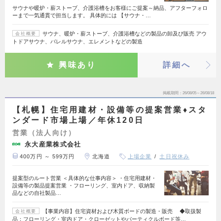
サウナや暖炉・薪ストーブ、介護浴槽をお客様にご提案～納品、アフターフォロ
ーまで一気通貫で担当します。 具体的には 【サウナ・…
サウナ、暖炉・薪ストーブ、介護浴槽などの製品の卸及び販売 アウ
会社概要
トドアサウナ、バレルサウナ、エレメントなどの製造
興味あり
詳細へ
掲載期間
26/08/05～26/08/18
【札幌】住宅用建材・設備等の提案営業♦スタ
ンダード市場上場／年休120日
営業（法人向け）
永大産業株式会社
400万円 ～ 599万円
北海道
上場企業
土日祝休み
提案型のルート営業 ＜具体的な仕事内容＞ ・住宅用建材・
設備等の製品提案営業 ・フローリング、室内ドア、収納製
品などの自社製品…
【事業内容】住宅資材および木質ボードの製造・販売 ◆取扱製
会社概要
品：フローリング・室内ドア・クローゼットやパーティクルボード等…