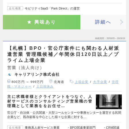
モビリティSaaS「Park Direct」の運営
会社概要
興味あり
詳細へ
掲載期間
26/08/05～26/08/18
【札幌】BPO・官公庁案件にも関わる人材派
遣営業 管理職候補／年間休日120日以上／プ
ライム上場企業
営業（法人向け）
キャリアリンク株式会社
800万円 ～ 999万円
北海道
上場企業
大手企業
管理
職・マネジャー
土日祝休み
主に求職者様とクライアントをつなぐ、人
材サービスのコンサルティング営業職の管
理職として業務ををお任せ…
官公庁・自治体・公共関連・大型コールセンターや事務センターを運営する民間
企業など、既存顧客を中心とした様々な企業に対する…
事務系人材サービス事業 ・BPO関連事業部門 ・CRM関連
会社概要