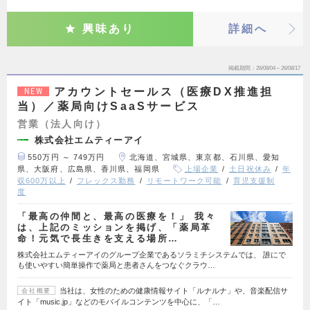
興味あり
詳細へ
掲載期間
26/08/04～26/08/17
アカウントセールス（医療DX推進担
NEW
当）／薬局向けSaaSサービス
営業（法人向け）
株式会社エムティーアイ
550万円 ～ 749万円
北海道、宮城県、東京都、石川県、愛知
県、大阪府、広島県、香川県、福岡県
上場企業
土日祝休み
年
収600万以上
フレックス勤務
リモートワーク可能
育児支援制
度
「最高の仲間と、最高の医療を！」 我々
は、上記のミッションを掲げ、「薬局革
命！元気で長生きを支える場所…
株式会社エムティーアイのグループ企業であるソラミチシステムでは、 誰にで
も使いやすい簡単操作で薬局と患者さんをつなぐクラウ…
当社は、女性のための健康情報サイト「ルナルナ」や、音楽配信サ
会社概要
イト「music.jp」などのモバイルコンテンツを中心に、「…