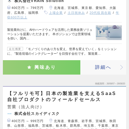
株式会社VRAIN Solution
400万円 ～ 799万円
北海道、宮城県、東京都、愛知県、大阪
府、広島県、福岡県
上場企業
土日祝休み
20代役員在籍
年
収600万以上
製造業向けに、AIやハードウェアを活用した業務改善ソリュ
ーションを提案いただきます。 本ポジションでは営業領域
を担い、国内…
「モノづくりのあり方を変え、世界を変えていく」をミッション
会社概要
に、 ”製造現場のインテグレーター” を目指す会社です。 製造業…
興味あり
詳細へ
掲載期間
26/08/07～26/08/20
【フルリモ可】日本の製造業を支えるSaaS
自社プロダクトのフィールドセールス
営業（法人向け）
株式会社スカイディスク
400万円 ～ 999万円
北海道、青森県、岩手県、宮城県、秋田
県、山形県、福島県、茨城県、栃木県、群馬県、埼玉県、千葉県、東京