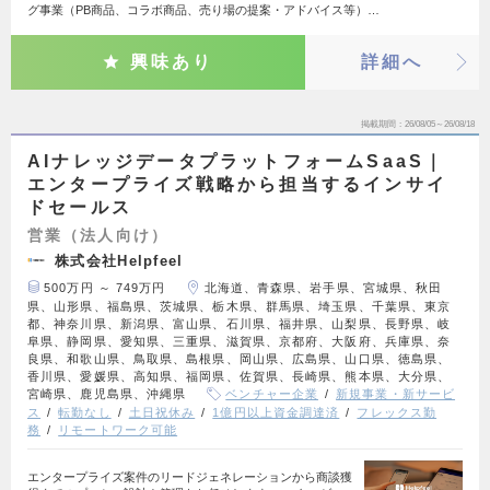
グ事業（PB商品、コラボ商品、売り場の提案・アドバイス等）…
興味あり
詳細へ
掲載期間
26/08/05～26/08/18
AIナレッジデータプラットフォームSaaS｜
エンタープライズ戦略から担当するインサイ
ドセールス
営業（法人向け）
株式会社Helpfeel
500万円 ～ 749万円
北海道、青森県、岩手県、宮城県、秋田
県、山形県、福島県、茨城県、栃木県、群馬県、埼玉県、千葉県、東京
都、神奈川県、新潟県、富山県、石川県、福井県、山梨県、長野県、岐
阜県、静岡県、愛知県、三重県、滋賀県、京都府、大阪府、兵庫県、奈
良県、和歌山県、鳥取県、島根県、岡山県、広島県、山口県、徳島県、
香川県、愛媛県、高知県、福岡県、佐賀県、長崎県、熊本県、大分県、
宮崎県、鹿児島県、沖縄県
ベンチャー企業
新規事業・新サービ
ス
転勤なし
土日祝休み
1億円以上資金調達済
フレックス勤
務
リモートワーク可能
エンタープライズ案件のリードジェネレーションから商談獲