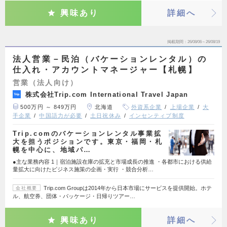
興味あり
詳細へ
掲載期間
26/08/06～26/08/19
法人営業－民泊（バケーションレンタル）の
仕入れ・アカウントマネージャー【札幌】
営業（法人向け）
株式会社Trip.com International Travel Japan
500万円 ～ 849万円
北海道
外資系企業
上場企業
大
手企業
中国語力が必要
土日祝休み
インセンティブ制度
Trip.comのバケーションレンタル事業拡
大を担うポジションです。東京・福岡・札
幌を中心に、地域パ…
●主な業務内容 1｜宿泊施設在庫の拡充と市場成長の推進 ・各都市における供給
量拡大に向けたビジネス施策の企画・実行 ・競合分析…
Trip.com Groupは2014年から日本市場にサービスを提供開始。ホテ
会社概要
ル、航空券、団体・パッケージ・日帰りツアー…
興味あり
詳細へ