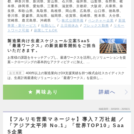
都、神奈川県、新潟県、富山県、石川県、福井県、山梨県、長野県、岐
阜県、静岡県、愛知県、三重県、滋賀県、京都府、大阪府、兵庫県、奈
良県、和歌山県、鳥取県、島根県、岡山県、広島県、山口県、徳島県、
香川県、愛媛県、高知県、福岡県、佐賀県、長崎県、熊本県、大分県、
宮崎県、鹿児島県、沖縄県
株式公開準備
ベンチャー企業
新規
事業・新サービス
転勤なし
土日祝休み
フレックス勤務
リモー
トワーク可能
副業してもOK
製造業向け生産スケジュール立案SaaS
「最適ワークス」の新規顧客開拓をご担当
いただきます。
お客様の課題をキャッチアップし、最適ワークスを活用したソリューションを提
案～クロージングの基本的なアクティビティに加え、…
400件以上の製造業向けDX支援実績を持つ株式会社スカイディスク
会社概要
は、生産計画最適化ソリューション「最適ワークス」を提供し…
興味あり
詳細へ
掲載期間
26/08/06～26/08/21
【フルリモ営業マネージャ】導入７万社超 ／
「アジア太平洋 No.1」「世界TOP10」Saa
S企業