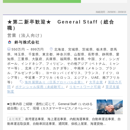
掲載期間
26/08/06～26/08/19
★第二新卒歓迎★ General Staff（総合
職）
営業（法人向け）
鈴与株式会社
550万円 ～ 899万円
北海道、宮城県、茨城県、栃木県、群馬
県、埼玉県、千葉県、東京都、神奈川県、山梨県、長野県、静岡県、愛
知県、三重県、大阪府、兵庫県、福岡県、熊本県、中国、タイ、シンガ
ポール、インドネシア、フィリピン、その他アジア（ベトナム、ミャン
マー等）、北米（アメリカ、カナダ等）、中南米（メキシコ、ブラジ
ル、アルゼンチン等）、ヨーロッパ（イギリス、フランス、ドイツ、ロ
シア等）、中近東・アフリカ（モロッコ、エジプト、UAE、南アフリカ
等）
海外展開あり（日系グローバル企業）
大手企業
英語力不
問
ポテンシャル採用（未経験可）
リモートワーク可能
育児支援
制度
■仕事内容 ご経験・適性に応じて、General Staff（いわゆる
総合職）として、現場（カスタマーサービス／オペレーシ…
港湾運送事業、海上運送事業、内航海運事業、自動車運送事業、自
会社概要
動車運送取扱業、自動車回送事業、通関業、保税上屋業、海運貨物…