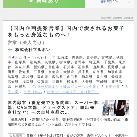
興味あり
詳細へ
掲載期間
26/08/06～26/08/19
【国内企画提案営業】国内で愛されるお菓子
をもっと身近なものへ！
営業（法人向け）
株式会社ブルボン
450万円 ～ 599万円
北海道、青森県、岩手県、宮城県、秋田
県、山形県、福島県、茨城県、栃木県、群馬県、埼玉県、千葉県、東京
都、神奈川県、新潟県、富山県、石川県、福井県、山梨県、長野県、静
岡県、愛知県、三重県、京都府、大阪府、兵庫県、奈良県、和歌山県、
鳥取県、島根県、岡山県、広島県、山口県、徳島県、香川県、愛媛県、
高知県、福岡県、佐賀県、長崎県、熊本県、大分県、宮崎県、鹿児島
県、沖縄県
海外展開あり（日系グローバル企業）
上場企業
大
手企業
土日祝休み
ポテンシャル採用（未経験可）
国内顧客（得意先である問屋、スーパー本
部、CVS本部、ドラッグストア、輸出先
商社など）への自社商品の…
【業務内容】 ・新商品紹介・受注、売上管理業務 ・見積書や企画書の作成 ・市
場動向などを踏まえたイベント企画、売場レイアウト提…
各種和洋菓子および飲料、食品の製造、販売 ビスケット、小麦粉せ
会社概要