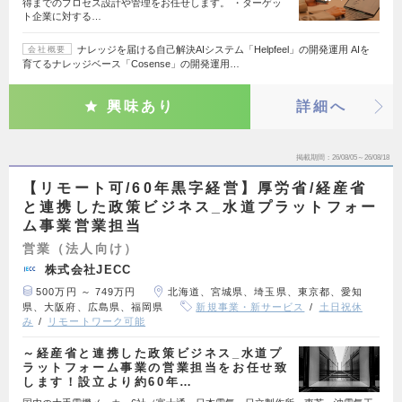
得までのプロセス設計や管理をお任せします。 ・ターゲッ
ト企業に対する…
ナレッジを届ける自己解決AIシステム「Helpfeel」の開発運用 AIを
会社概要
育てるナレッジベース「Cosense」の開発運用…
興味あり
詳細へ
掲載期間
26/08/05～26/08/18
【リモート可/60年黒字経営】厚労省/経産省
と連携した政策ビジネス_水道プラットフォー
ム事業営業担当
営業（法人向け）
株式会社JECC
500万円 ～ 749万円
北海道、宮城県、埼玉県、東京都、愛知
県、大阪府、広島県、福岡県
新規事業・新サービス
土日祝休
み
リモートワーク可能
～経産省と連携した政策ビジネス_水道プ
ラットフォーム事業の営業担当をお任せ致
します！設立より約60年…