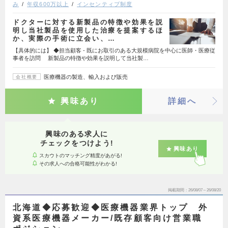
み
年収600万以上
インセンティブ制度
ドクターに対する新製品の特徴や効果を説
明し当社製品を使用した治療を提案するほ
か、実際の手術に立会い、…
【具体的には】 ◆担当顧客 - 既にお取引のある大規模病院を中心に医師・医療従
事者を訪問 新製品の特徴や効果を説明して当社製…
医療機器の製造、輸入および販売
会社概要
興味あり
詳細へ
興味のある求人に
チェックをつけよう!
興味あり
スカウトのマッチング精度があがる!
その求人への合格可能性がわかる!
掲載期間
26/08/07～26/08/20
北海道◆応募歓迎◆医療機器業界トップ 外
資系医療機器メーカー/既存顧客向け営業職