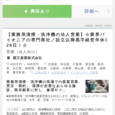
興味あり
詳細へ
掲載期間
26/08/05～26/08/18
【業務用清掃・洗浄機の法人営業】☆業界パ
イオニアの専門商社／設立以降黒字経営年休1
26日！☆
営業（法人向け）
蔵王産業株式会社
400万円 ～ 549万円
北海道、埼玉県、千葉県、東京都、新潟
県、石川県、静岡県、愛知県、大阪府、兵庫県、岡山県、香川県、福岡
県、鹿児島県
上場企業
土日祝休み
インセンティブ制度
業務用清掃・洗浄機の現場での提案営業、
受注・契約。 清掃が必要なあらゆる施
設、既存顧客に対し、修理やメ…
■業務用清掃・洗浄機の提案営業をお任せします。顧客は、ビルメンテナンス会
社や自動車工場、大学、駅、空港、テーマパーク等 清…
●公害防止・清掃機器及び資材、これに関する物品の輸出入並びに
会社概要
製造販売。 ●建築土木用、機械製造用、電気機械製造用、計測用、…