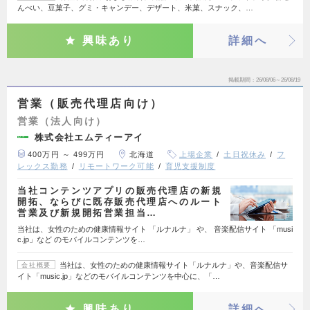
んべい、豆菓子、グミ・キャンデー、デザート、米菓、スナック、…
興味あり
詳細へ
掲載期間
26/08/06～26/08/19
営業（販売代理店向け）
営業（法人向け）
株式会社エムティーアイ
400万円 ～ 499万円
北海道
上場企業
土日祝休み
フ
レックス勤務
リモートワーク可能
育児支援制度
当社コンテンツアプリの販売代理店の新規
開拓、ならびに既存販売代理店へのルート
営業及び新規開拓営業担当…
当社は、女性のための健康情報サイト 「ルナルナ」 や、 音楽配信サイト 「musi
c.jp」など のモバイルコンテンツを…
当社は、女性のための健康情報サイト「ルナルナ」や、音楽配信サ
会社概要
イト「music.jp」などのモバイルコンテンツを中心に、「…
興味あり
詳細へ