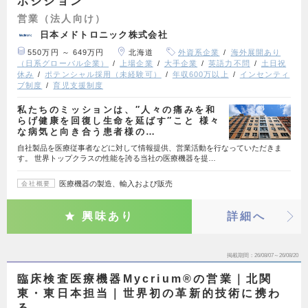
ポジション
営業（法人向け）
日本メドトロニック株式会社
550万円 ～ 649万円
北海道
外資系企業
海外展開あり
（日系グローバル企業）
上場企業
大手企業
英語力不問
土日祝
休み
ポテンシャル採用（未経験可）
年収600万以上
インセンティ
ブ制度
育児支援制度
私たちのミッションは、″人々の痛みを和
らげ健康を回復し生命を延ばす″こと 様々
な病気と向き合う患者様の…
自社製品を医療従事者などに対して情報提供、営業活動を行なっていただきま
す。 世界トップクラスの性能を誇る当社の医療機器を提…
医療機器の製造、輸入および販売
会社概要
興味あり
詳細へ
掲載期間
26/08/07～26/08/20
臨床検査医療機器Mycrium®の営業｜北関
東・東日本担当｜世界初の革新的技術に携わ
る