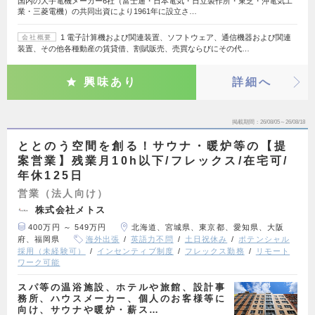
国内の大手電機メーカー6社（富士通・日本電気・日立製作所・東芝・沖電気工
業・三菱電機）の共同出資により1961年に設立さ…
1 電子計算機および関連装置、ソフトウェア、通信機器および関連
会社概要
装置、その他各種動産の賃貸借、割賦販売、売買ならびにその代…
興味あり
詳細へ
掲載期間
26/08/05～26/08/18
ととのう空間を創る！サウナ・暖炉等の【提
案営業】残業月10h以下/フレックス/在宅可/
年休125日
営業（法人向け）
株式会社メトス
400万円 ～ 549万円
北海道、宮城県、東京都、愛知県、大阪
府、福岡県
海外出張
英語力不問
土日祝休み
ポテンシャル
採用（未経験可）
インセンティブ制度
フレックス勤務
リモート
ワーク可能
スパ等の温浴施設、ホテルや旅館、設計事
務所、ハウスメーカー、個人のお客様等に
向け、サウナや暖炉・薪ス…