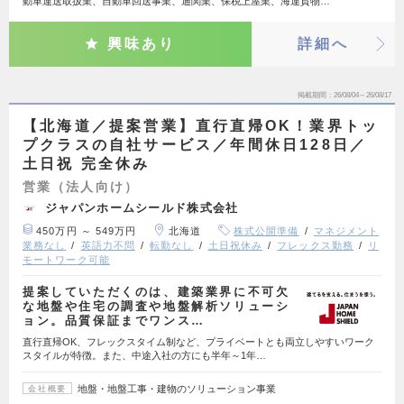
動車運送取扱業、自動車回送事業、通関業、保税上屋業、海運貨物…
興味あり
詳細へ
掲載期間
26/08/04～26/08/17
【北海道／提案営業】直行直帰OK！業界トッ
プクラスの自社サービス／年間休日128日／
土日祝 完全休み
営業（法人向け）
ジャパンホームシールド株式会社
450万円 ～ 549万円
北海道
株式公開準備
マネジメント
業務なし
英語力不問
転勤なし
土日祝休み
フレックス勤務
リ
モートワーク可能
提案していただくのは、建築業界に不可欠
な地盤や住宅の調査や地盤解析ソリューシ
ョン。品質保証までワンス…
直行直帰OK、フレックスタイム制など、プライベートとも両立しやすいワーク
スタイルが特徴。また、中途入社の方にも半年～1年…
地盤・地盤工事・建物のソリューション事業
会社概要