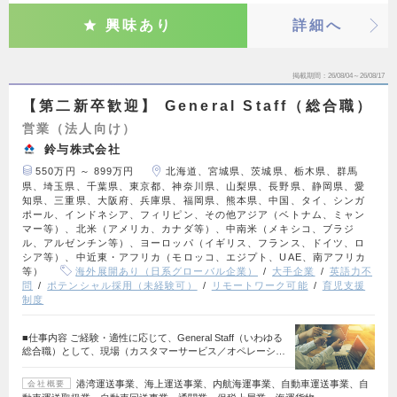
興味あり
詳細へ
掲載期間
26/08/04～26/08/17
【第二新卒歓迎】 General Staff（総合職）
営業（法人向け）
鈴与株式会社
550万円 ～ 899万円
北海道、宮城県、茨城県、栃木県、群馬
県、埼玉県、千葉県、東京都、神奈川県、山梨県、長野県、静岡県、愛
知県、三重県、大阪府、兵庫県、福岡県、熊本県、中国、タイ、シンガ
ポール、インドネシア、フィリピン、その他アジア（ベトナム、ミャン
マー等）、北米（アメリカ、カナダ等）、中南米（メキシコ、ブラジ
ル、アルゼンチン等）、ヨーロッパ（イギリス、フランス、ドイツ、ロ
シア等）、中近東・アフリカ（モロッコ、エジプト、UAE、南アフリカ
等）
海外展開あり（日系グローバル企業）
大手企業
英語力不
問
ポテンシャル採用（未経験可）
リモートワーク可能
育児支援
制度
■仕事内容 ご経験・適性に応じて、General Staff（いわゆる
総合職）として、現場（カスタマーサービス／オペレーシ…
港湾運送事業、海上運送事業、内航海運事業、自動車運送事業、自
会社概要