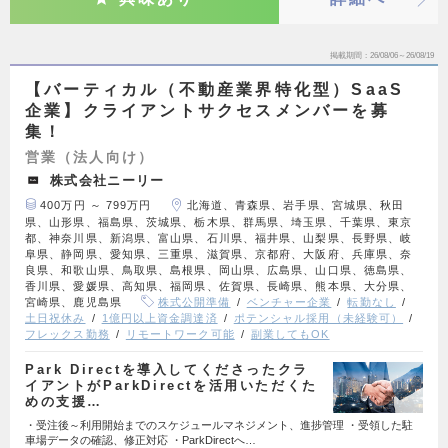
掲載期間
26/08/06～26/08/19
【バーティカル（不動産業界特化型）SaaS
企業】クライアントサクセスメンバーを募
集！
営業（法人向け）
株式会社ニーリー
400万円 ～ 799万円
北海道、青森県、岩手県、宮城県、秋田
県、山形県、福島県、茨城県、栃木県、群馬県、埼玉県、千葉県、東京
都、神奈川県、新潟県、富山県、石川県、福井県、山梨県、長野県、岐
阜県、静岡県、愛知県、三重県、滋賀県、京都府、大阪府、兵庫県、奈
良県、和歌山県、鳥取県、島根県、岡山県、広島県、山口県、徳島県、
香川県、愛媛県、高知県、福岡県、佐賀県、長崎県、熊本県、大分県、
宮崎県、鹿児島県
株式公開準備
ベンチャー企業
転勤なし
土日祝休み
1億円以上資金調達済
ポテンシャル採用（未経験可）
フレックス勤務
リモートワーク可能
副業してもOK
Park Directを導入してくださったクラ
イアントがParkDirectを活用いただくた
めの支援…
・受注後～利用開始までのスケジュールマネジメント、進捗管理 ・受領した駐
車場データの確認、修正対応 ・ParkDirectへ…