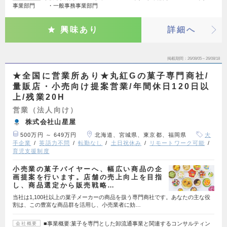
事業部門 ・一般事務事業部門
興味あり
詳細へ
掲載期間
26/08/05～26/08/18
★全国に営業所あり★丸紅Gの菓子専門商社/
量販店・小売向け提案営業/年間休日120日以
上/残業20H
営業（法人向け）
株式会社山星屋
500万円 ～ 649万円
北海道、宮城県、東京都、福岡県
大
手企業
英語力不問
転勤なし
土日祝休み
リモートワーク可能
育児支援制度
小売業の菓子バイヤーへ、幅広い商品の企
画提案を行います。店舗の売上向上を目指
し、商品選定から販売戦略…
当社は1,100社以上の菓子メーカーの商品を扱う専門商社です。あなたの主な役
割は、この豊富な商品群を活用し、小売業者に効…
■事業概要:菓子を専門とした卸流通事業と関連するコンサルティン
会社概要