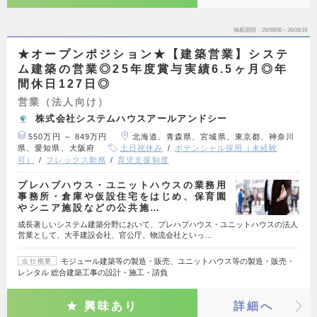
掲載期間
26/08/06～26/08/19
★オープンポジション★【建築営業】システ
ム建築の営業◎25年度賞与実績6.5ヶ月◎年
間休日127日◎
営業（法人向け）
株式会社システムハウスアールアンドシー
550万円 ～ 849万円
北海道、青森県、宮城県、東京都、神奈川
県、愛知県、大阪府
土日祝休み
ポテンシャル採用（未経験
可）
フレックス勤務
育児支援制度
プレハブハウス・ユニットハウスの業務用
事務所・倉庫や仮設住宅をはじめ、保育園
やシニア施設などの公共施…
成長著しいシステム建築分野において、プレハブハウス・ユニットハウスの法人
営業として、大手建設会社、官公庁、物流会社といっ…
モジュール建築等の製造・販売、ユニットハウス等の製造・販売・
会社概要
レンタル 総合建築工事の設計・施工・請負
興味あり
詳細へ