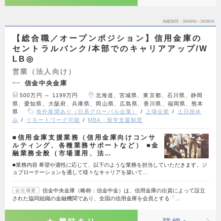
掲載期間
26/08/06～26/08/19
【総合職／オープンポジション】信用金庫の
セントラルバンク/本部でのキャリアアップ/W
LB◎
営業（法人向け）
信金中央金庫
500万円 ～ 1199万円
北海道、宮城県、東京都、石川県、静岡
県、愛知県、大阪府、兵庫県、岡山県、広島県、香川県、福岡県、熊本
県
海外展開あり（日系グローバル企業）
上場企業
土日祝休
み
リモートワーク可能
MBA・留学支援制度
■信用金庫支援業務（信用金庫向けコンサ
ルティング、各種業務サポートなど） ■金
融業務全般（市場運用、法…
■業務内容 希望や適性に応じて、以下のような業務を担当していただきます。ジ
ョブローテーションを通して様々なキャリアを築いて…
信金中央金庫（略称：信金中金）は、信用金庫の出資によって設立
会社概要
された協同組織の金融機関であり、全国の信用金庫を会員とする「…