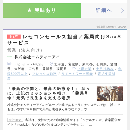
興味あり
詳細へ
掲載期間
26/08/04～26/08/17
レセコンセールス担当／薬局向けSaaS
NEW
サービス
営業（法人向け）
株式会社エムティーアイ
550万円 ～ 749万円
北海道、宮城県、東京都、石川県、愛知
県、大阪府、広島県、香川県、福岡県
上場企業
土日祝休み
年
収600万以上
フレックス勤務
リモートワーク可能
育児支援制
度
「最高の仲間と、最高の医療を！」 我々
は、上記のミッションを掲げ、「薬局革
命！元気で長生きを支える場所…
株式会社エムティーアイのグループ企業であるソラミチシステムでは、 誰にで
も使いやすい簡単操作で薬局と患者さんをつなぐクラウ…
当社は、女性のための健康情報サイト「ルナルナ」や、音楽配信サ
会社概要
イト「music.jp」などのモバイルコンテンツを中心に、「…