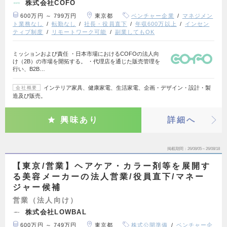
株式会社COFO
600万円 ～ 799万円
東京都
ベンチャー企業
マネジメン
ト業務なし
転勤なし
社長・役員直下
年収600万以上
インセン
ティブ制度
リモートワーク可能
副業してもOK
ミッションおよび責任 ・日本市場におけるCOFOの法人向
け（2B）の市場を開拓する。 ・代理店を通じた販売管理を
行い、B2B…
インテリア家具、健康家電、生活家電、企画・デザイン・設計・製
会社概要
造及び販売。
興味あり
詳細へ
掲載期間
26/08/05～26/08/18
【東京/営業】ヘアケア・カラー剤等を展開す
る美容メーカーの法人営業/役員直下/マネー
ジャー候補
営業（法人向け）
株式会社LOWBAL
600万円 ～ 749万円
東京都
株式公開準備
ベンチャー企