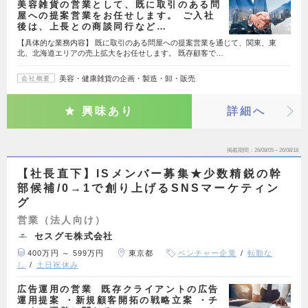
美容雑貨の営業として、既に取引のある問
屋への提案営業をお任せします。 ご入社
後は、上長との商談同行など…
【具体的な業務内容】 既に取引のある問屋への提案営業を通じて、関東、東
北、北海道エリアの売上拡大をお任せします。 既存顧客で…
美容・健康雑貨の企画・製造・卸・販売
会社概要
興味あり
詳細へ
掲載期間
26/08/05～26/08/18
【社長直下】ISメンバー募集★少数精鋭の幹
部候補/0→1で創り上げるSNSマーケティン
グ
営業（法人向け）
セスグモ株式会社
400万円 ～ 599万円
東京都
ベンチャー企業
転勤な
し
土日祝休み
広告運用の営業 既存クライアントの広告
運用提案 ・新規顧客開拓の戦略立案 ・チ