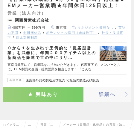
EMメーカー営業職★年間休日125日以上！
営業（法人向け）
関西酵素株式会社
400万円 ～ 599万円
東京都
マネジメント業務なし
英語
力不問
土日祝休み
ポテンシャル採用（未経験可）
社長・役員直
下
育児支援制度
０から１を生み出す圧倒的な「提案型営
業」を武器に、年間２００アイテム以上の
新商品を爆速で世の中にリリ…
東京営業所にて、営業職をご担当いただきます。 代表直下で、メンバーと共
に、OEM製品の企画・提案営業を担当します！ 「こんな…
医薬部外品の製造及び販売 化粧品の製造及び販売
会社概要
興味あり
詳細へ
ハイクラス
営
営業（法
メーカー（日用品・化粧品）の営業（法人