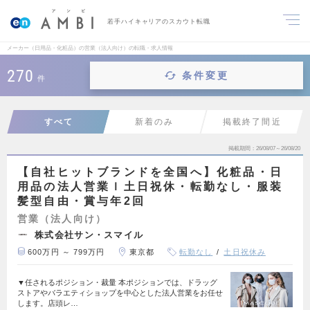
若手ハイキャリアのスカウト転職
メーカー（日用品・化粧品）の営業（法人向け）の転職・求人情報
270
条件変更
件
すべて
新着のみ
掲載終了間近
掲載期間
26/08/07～26/08/20
【自社ヒットブランドを全国へ】化粧品・日
用品の法人営業ｌ土日祝休・転勤なし・服装
髪型自由・賞与年2回
営業（法人向け）
株式会社サン・スマイル
600万円 ～ 799万円
東京都
転勤なし
土日祝休み
▼任されるポジション・裁量 本ポジションでは、ドラッグ
ストアやバラエティショップを中心とした法人営業をお任せ
します。店頭レ…