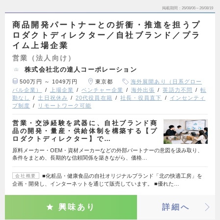
掲載期間
26/08/06～26/08/19
商品開発パートナーとの折衝・推進を担うプ
ロダクトディレクター／自社ブランド／プラ
イム上場企業
営業（法人向け）
株式会社北の達人コーポレーション
500万円 ～ 1049万円
東京都
海外展開あり（日系グロー
バル企業）
上場企業
ベンチャー企業
海外出張
英語力不問
転
勤なし
土日祝休み
20代役員在籍
社長・役員直下
インセンティ
ブ制度
リモートワーク可能
営業・交渉経験を武器に、自社ブランド商
品の開発・量産・供給体制を構築する【プ
ロダクトディレクター】で…
原料メーカー・OEM・資材メーカーなどの外部パートナーの意図を汲み取り、
条件をまとめ、長期的な信頼関係を築きながら、価格…
■化粧品・健康食品の自社オリジナルブランド「北の快適工房」を
会社概要
企画・開発し、インターネットを通じて販売しています。 ■優れた…
興味あり
詳細へ