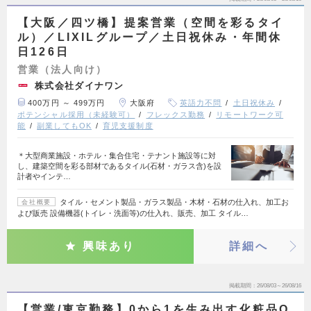
【大阪／四ツ橋】提案営業（空間を彩るタイ
ル）／LIXILグループ／土日祝休み・年間休
日126日
営業（法人向け）
株式会社ダイナワン
400万円 ～ 499万円
大阪府
英語力不問
土日祝休み
ポテンシャル採用（未経験可）
フレックス勤務
リモートワーク可
能
副業してもOK
育児支援制度
＊大型商業施設・ホテル・集合住宅・テナント施設等に対
し、建築空間を彩る部材であるタイル(石材・ガラス含)を設
計者やインテ…
タイル・セメント製品・ガラス製品・木材・石材の仕入れ、加工お
会社概要
よび販売 設備機器(トイレ・洗面等)の仕入れ、販売、加工 タイル…
興味あり
詳細へ
掲載期間
26/08/03～26/08/16
【営業/東京勤務】0から1を生み出す化粧品O