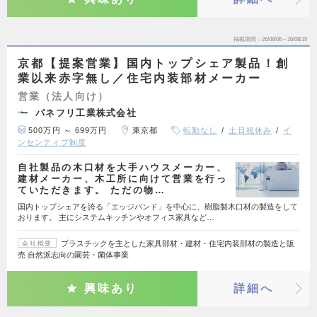
掲載期間
26/08/06～26/08/19
京都【提案営業】国内トップシェア製品！創
業以来赤字無し／住宅内装部材メーカー
営業（法人向け）
パネフリ工業株式会社
500万円 ～ 699万円
東京都
転勤なし
土日祝休み
イ
ンセンティブ制度
自社製品の木口材を大手ハウスメーカー、
建材メーカー、木工所に向けて営業を行っ
ていただきます。 ただの物…
国内トップシェアを誇る「エッジバンド」を中心に、樹脂製木口材の製造をして
おります。 主にシステムキッチンやオフィス家具など…
プラスチックを主とした家具部材・建材・住宅内装部材の製造と販
会社概要
売 自然派志向の園芸・菌体事業
興味あり
詳細へ