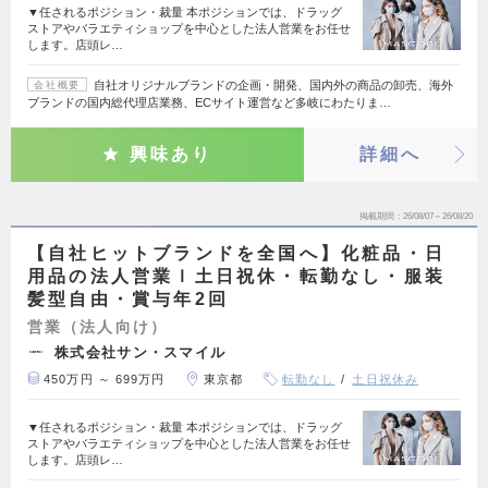
▼任されるポジション・裁量 本ポジションでは、ドラッグ
ストアやバラエティショップを中心とした法人営業をお任せ
します。店頭レ…
自社オリジナルブランドの企画・開発、国内外の商品の卸売、海外
会社概要
ブランドの国内総代理店業務、ECサイト運営など多岐にわたりま…
興味あり
詳細へ
掲載期間
26/08/07～26/08/20
【自社ヒットブランドを全国へ】化粧品・日
用品の法人営業ｌ土日祝休・転勤なし・服装
髪型自由・賞与年2回
営業（法人向け）
株式会社サン・スマイル
450万円 ～ 699万円
東京都
転勤なし
土日祝休み
▼任されるポジション・裁量 本ポジションでは、ドラッグ
ストアやバラエティショップを中心とした法人営業をお任せ
します。店頭レ…