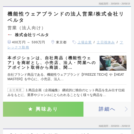
掲載期間
26/08/06～26/08/19
機能性ウェアブランドの法人営業/株式会社リ
ベルタ
営業（法人向け）
株式会社リベルタ
400万円 ～ 599万円
東京都
上場企業
土日祝休み
フ
レックス勤務
本ポジションは、自社商品（機能性ウェ
ア）を商材とし、小売店、法人・問屋への
アポイント取得から商談、関…
自社ブランド商品である、機能性ウェアブランド【FREEZE TECH】や【HEAT
MASTER】を中心に、小売店、法人…
1.商品企画（企画編集） 継続的に独自のヒット商品を生み出す仕組
会社概要
みをもとに、業界やジャンルにとらわれることなく様々な商品を…
興味あり
詳細へ
掲載期間
26/08/06～26/08/19