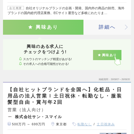
自社オリジナルブランドの企画・開発、国内外の商品の卸売、海外
会社概要
ブランドの国内総代理店業務、ECサイト運営など多岐にわたりま…
興味あり
詳細へ
興味のある求人に
チェックをつけよう!
興味あり
スカウトのマッチング精度があがる!
その求人への合格可能性がわかる!
掲載期間
26/08/07～26/08/20
【自社ヒットブランドを全国へ】化粧品・日
用品の法人営業ｌ土日祝休・転勤なし・服装
髪型自由・賞与年2回
営業（法人向け）
株式会社サン・スマイル
500万円 ～ 699万円
東京都
転勤なし
土日祝休み