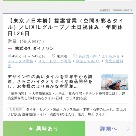
掲載期間
26/08/03～26/08/16
【東京／日本橋】提案営業（空間を彩るタイ
ル）／LIXILグループ／土日祝休み・年間休
日126日
営業（法人向け）
株式会社ダイナワン
450万円 ～ 549万円
東京都
英語力不問
土日祝休み
フレックス勤務
リモートワーク可能
副業してもOK
育児支援制
度
デザイン性の高いタイルを世界中から調
達、さらにハイクオリティな商品開発を
し、お客様のより豊かな空間創…
【業務内容】 ＊大型商業施設・ホテル・集合住宅・テナント施設等に対し、建
築空間を彩る部材であるタイル(石材・ガラス含)を設…
タイル・セメント製品・ガラス製品・木材・石材の仕入れ、加工お
会社概要
よび販売 設備機器(トイレ・洗面等)の仕入れ、販売、加工 タイル…
興味あり
詳細へ