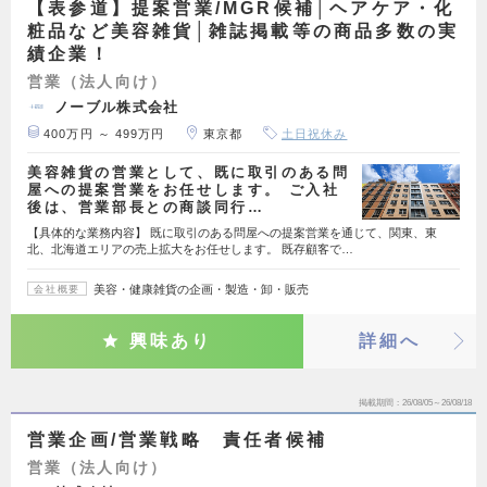
【表参道】提案営業/MGR候補│ヘアケア・化
粧品など美容雑貨│雑誌掲載等の商品多数の実
績企業！
営業（法人向け）
ノーブル株式会社
400万円 ～ 499万円
東京都
土日祝休み
美容雑貨の営業として、既に取引のある問
屋への提案営業をお任せします。 ご入社
後は、営業部長との商談同行…
【具体的な業務内容】 既に取引のある問屋への提案営業を通じて、関東、東
北、北海道エリアの売上拡大をお任せします。 既存顧客で…
美容・健康雑貨の企画・製造・卸・販売
会社概要
興味あり
詳細へ
掲載期間
26/08/05～26/08/18
営業企画/営業戦略 責任者候補
営業（法人向け）