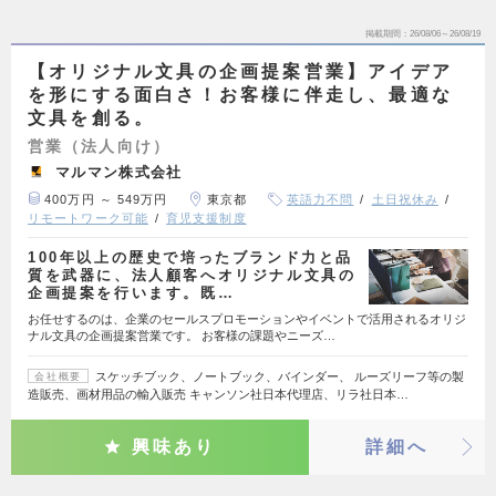
掲載期間
26/08/06～26/08/19
【オリジナル文具の企画提案営業】アイデア
を形にする面白さ！お客様に伴走し、最適な
文具を創る。
営業（法人向け）
マルマン株式会社
400万円 ～ 549万円
東京都
英語力不問
土日祝休み
リモートワーク可能
育児支援制度
100年以上の歴史で培ったブランド力と品
質を武器に、法人顧客へオリジナル文具の
企画提案を行います。既…
お任せするのは、企業のセールスプロモーションやイベントで活用されるオリジ
ナル文具の企画提案営業です。 お客様の課題やニーズ…
スケッチブック、ノートブック、バインダー、 ルーズリーフ等の製
会社概要
造販売、画材用品の輸入販売 キャンソン社日本代理店、リラ社日本…
興味あり
詳細へ