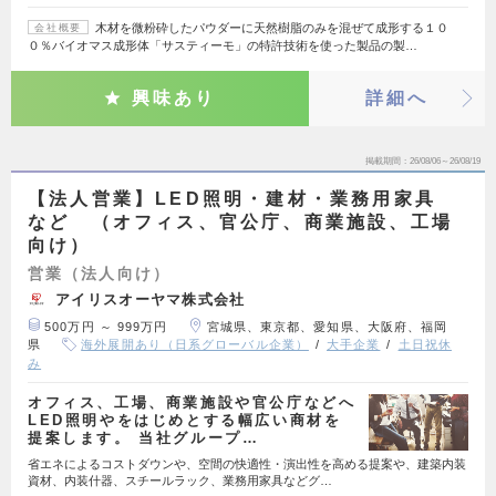
木材を微粉砕したパウダーに天然樹脂のみを混ぜて成形する１０
会社概要
０％バイオマス成形体「サスティーモ」の特許技術を使った製品の製…
興味あり
詳細へ
掲載期間
26/08/06～26/08/19
【法人営業】LED照明・建材・業務用家具
など （オフィス、官公庁、商業施設、工場
向け）
営業（法人向け）
アイリスオーヤマ株式会社
500万円 ～ 999万円
宮城県、東京都、愛知県、大阪府、福岡
県
海外展開あり（日系グローバル企業）
大手企業
土日祝休
み
オフィス、工場、商業施設や官公庁などへ
LED照明やをはじめとする幅広い商材を
提案します。 当社グループ…
省エネによるコストダウンや、空間の快適性・演出性を高める提案や、建築内装
資材、内装什器、スチールラック、業務用家具などグ…