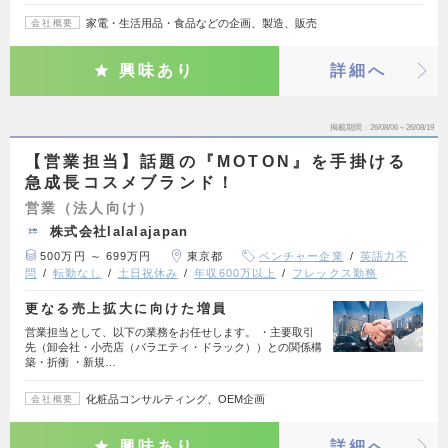
家電・生活用品・食品などの企画、製造、販売
会社概要
興味あり
詳細へ
掲載期間
26/08/06～26/08/19
【営業担当】話題の『MOTON』を手掛ける
急成長コスメブランド！
営業（法人向け）
株式会社lalalajapan
500万円 ～ 699万円
東京都
ベンチャー企業
英語力不
問
転勤なし
土日祝休み
年収600万以上
フレックス勤務
更なる売上拡大に向けた増員
営業担当として、以下の業務をお任せします。 ・主要取引
先（卸会社・小売店（バラエティ・ドラック））との関係構
築・折衝 ・新規…
化粧品コンサルティング、OEM企画
会社概要
興味あり
詳細へ