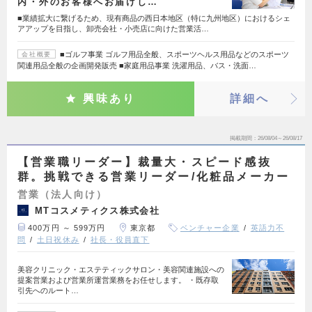
内・外のお客様へお届けし…
■業績拡大に繋げるため、現有商品の西日本地区（特に九州地区）におけるシェ
アアップを目指し、卸売会社・小売店に向けた営業活…
■ゴルフ事業 ゴルフ用品全般、スポーツヘルス用品などのスポーツ
会社概要
関連用品全般の企画開発販売 ■家庭用品事業 洗濯用品、バス・洗面…
興味あり
詳細へ
掲載期間
26/08/04～26/08/17
【営業職リーダー】裁量大・スピード感抜
群。挑戦できる営業リーダー/化粧品メーカー
営業（法人向け）
MTコスメティクス株式会社
400万円 ～ 599万円
東京都
ベンチャー企業
英語力不
問
土日祝休み
社長・役員直下
美容クリニック・エステティックサロン・美容関連施設への
提案営業および営業所運営業務をお任せします。 ・既存取
引先へのルート…