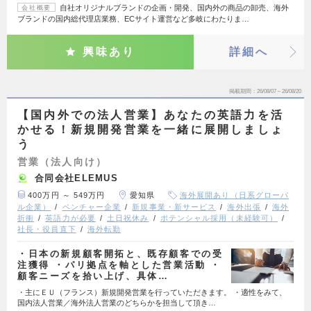
自社オリジナルブランドの企画・開発、国内外の商品の卸売、海外
会社概要
ブランドの国内総代理店業務、ECサイト運営など多岐にわたりま…
興味あり
詳細へ
掲載期間
26/08/07～26/08/20
【国内外での法人営業】あなたの英語力を活
かせる！新規開発営業を一緒に展開しましょ
う
営業（法人向け）
合同会社ELEMUS
400万円 ～ 549万円
愛知県
海外展開あり（日系グローバ
ル企業）
ベンチャー企業
新規事業・新サービス
海外出張
海外
折衝
英語力が必要
土日祝休み
ポテンシャル採用（未経験可）
社長・役員直下
海外転勤
・日本の新規顧客開拓と、既存顧客での受
注獲得 ・パリ拠点を軸とした営業活動 ・
顧客ニーズを拾い上げ、具体…
・主にＥＵ（フランス）新規開発営業を行っていただきます。 ・適性をみて、
国内法人営業／海外法人営業のどちらかを担当して頂き…