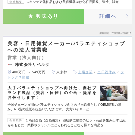
スキンケア化粧品および美容機器向け化粧品開発、製造、販売
会社概要
興味あり
詳細へ
掲載期間
26/08/04～26/08/17
美容・日用雑貨メーカー/バラエティショップ
への法人営業職
営業（法人向け）
株式会社リベルタ
400万円 ～ 549万円
東京都
上場企業
土日祝休み
フ
レックス勤務
大手バラエティショップへ向けた、自社ブ
ランド製品（美容・日雑）の企画・提案を
お任せします！
全国チェーン展開のバラエティショップ向けの担当営業としてOEM提案のほ
か、NB品の拡販を担当いただきます。 先方バイヤーと…
1.商品企画（企画編集） 継続的に独自のヒット商品を生み出す仕組
会社概要
みをもとに、業界やジャンルにとらわれることなく様々な商品を…