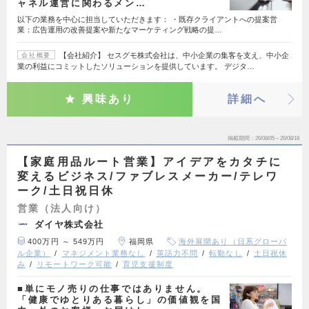
ャネル運営に関わるメン…
以下の業務を中心に担当していただきます： ・既存クライアントへの提案営
業：広告運用の改善提案や新たなマーケティング戦略の提…
【会社紹介】 セスグモ株式会社は、中小企業の集客を支え、中小企
会社概要
業の利益にコミットしたソリューションを提供しています。 デジタ…
興味あり
詳細へ
掲載期間
26/08/05～26/08/18
【家庭用品ルート営業】アイデアをカタチに
変えるビジネス/ファブレスメーカー/テレワ
ーク/土日祝日休
営業（法人向け）
ダイヤ株式会社
400万円 ～ 549万円
福岡県
海外展開あり（日系グローバ
ル企業）
マネジメント業務なし
英語力不問
転勤なし
土日祝休
み
リモートワーク可能
育児支援制度
■単にモノ売りの仕事ではありません。
「健康でゆとりある暮らし」の価値観を国