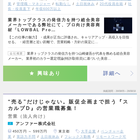
業
管理職・マネジャー
転勤なし
土日祝休み
20代役員在籍
社
長・役員直下
年収600万以上
業界トップクラスの発信力を持つ総合美容
メーカーである弊社にて、プロ向け美容商
材「LOWBAL Pro…
【この仕事の魅力】 ・成果が正当に評価され、キャリアアップ・高収入を目指
せる。 ・経営層と近い距離で、営業戦略・方針の策定に…
業界トップクラスの発信力を持つ山崎健吾が代表を務める総合美容
会社概要
メーカー。 業界初のカラー選定理論(特許取得済)に基づいた美容…
興味あり
詳細へ
掲載期間
26/08/05～26/08/18
“売る”だけじゃない。販促企画まで担う『ス
カルプD』の営業職募集！
営業（法人向け）
アンファー株式会社
450万円 ～ 599万円
東京都
大手企業
ベンチャー企
業
英語力不問
土日祝休み
フレックス勤務
リモートワーク可