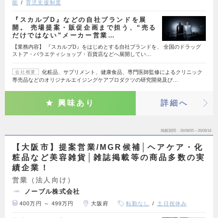
能
育児支援制度
『スカルプD』などの自社ブランドを展
開。 売場提案・販促企画まで担う、“売る
だけではない”メーカー営業…
【業務内容】 『スカルプD』をはじめとする自社ブランドを、 全国のドラッグ
ストア・バラエティショップ・百貨店などへ展開してい…
化粧品、サプリメント、健康食品、専門医師監修によるクリニック
会社概要
専売品などのオリジナルエイジングケアプロダクツの研究開発及び…
興味あり
詳細へ
掲載期間
26/08/05～26/08/18
【大阪市】提案営業/MGR候補│ヘアケア・化
粧品など美容雑貨│雑誌掲載等の商品多数の実
績企業！
営業（法人向け）
ノーブル株式会社
400万円 ～ 499万円
大阪府
転勤なし
土日祝休み