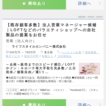
興味あり
詳細へ
掲載期間
26/08/03～26/08/16
【既存顧客多数】法人営業マネージャー候補
｜LOFTなどのバラエティショップへの自社
製品の提案をお任せ
営業（法人向け）
ライフスタイルカンパニー株式会社
500万円 ～ 799万円
東京都
ベンチャー企業
新規事業・
新サービス
英語力不問
転勤なし
土日祝休み
～企画～販売までのスピード感◎／LOFT
やドン・キホーテ等大手取引先多数／土日
祝休／服装自由／週1リ…
◆化粧品でも取引のある、既存販路のバイヤーとの商談 ◆新規販路（ホビー関
連小売）の開拓 ◆開拓後の定期的な新商品・売り場の提…
■自社ブランド「MilleFee」（コスメ）、「fractional CC」（スキン
会社概要
ケア）の展開 ■自社ブランド「TOKO…
興味あり
詳細へ