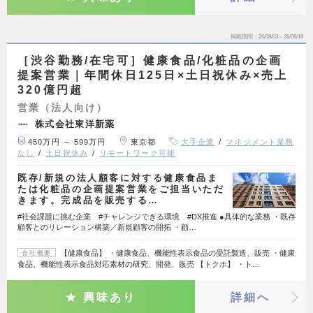
掲載期間
26/08/03～26/08/16
［渋谷勤務/在宅可］健康食品/化粧品の企画
提案営業｜年間休日125日×土日祝休み×売上
320億円超
営業（法人向け）
株式会社東洋新薬
450万円 ～ 599万円
東京都
大手企業
マネジメント業務
なし
土日祝休み
リモートワーク可能
既存/新規の法人顧客に対する健康食品ま
たは化粧品の企画提案営業をご担当いただ
きます。完成品を販売する…
#社会課題に挑む企業 #チャレンジできる環境 #DX推進 ●具体的な業務 ・既存
顧客とのリレーション構築／新規顧客の開拓 ・顧…
【健康食品】 ・健康食品、機能性表示食品の受託製造、販売 ・健康
会社概要
食品、機能性表示食品対応素材の研究、開発、販売 【トクホ】 ・ト…
興味あり
詳細へ