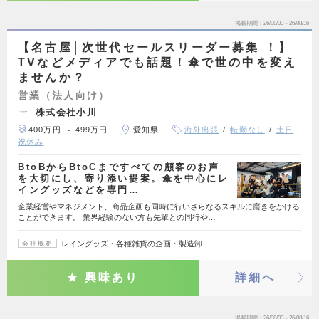
掲載期間
26/08/03～26/08/16
【名古屋│次世代セールスリーダー募集 ！】
TVなどメディアでも話題！傘で世の中を変え
ませんか？
営業（法人向け）
株式会社小川
400万円 ～ 499万円
愛知県
海外出張
転勤なし
土日
祝休み
BtoBからBtoCまですべての顧客のお声
を大切にし、寄り添い提案。傘を中心にレ
イングッズなどを専門…
企業経営やマネジメント、商品企画も同時に行いさらなるスキルに磨きをかける
ことができます。 業界経験のない方も先輩との同行や…
レイングッズ・各種雑貨の企画・製造卸
会社概要
興味あり
詳細へ
掲載期間
26/08/03～26/08/16