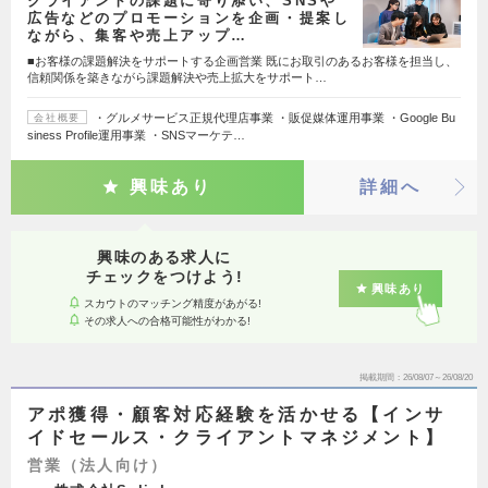
クライアントの課題に寄り添い、SNSや
広告などのプロモーションを企画・提案し
ながら、集客や売上アップ…
■お客様の課題解決をサポートする企画営業 既にお取引のあるお客様を担当し、
信頼関係を築きながら課題解決や売上拡大をサポート…
・グルメサービス正規代理店事業 ・販促媒体運用事業 ・Google Bu
会社概要
siness Profile運用事業 ・SNSマーケテ…
興味あり
詳細へ
興味のある求人に
チェックをつけよう!
興味あり
スカウトのマッチング精度があがる!
その求人への合格可能性がわかる!
掲載期間
26/08/07～26/08/20
アポ獲得・顧客対応経験を活かせる【インサ
イドセールス・クライアントマネジメント】
営業（法人向け）