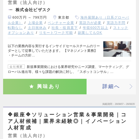
営業（法人向け）
株式会社ビザスク
600万円 ～ 799万円
東京都
海外展開あり（日系グローバ
ル企業）
上場企業
ベンチャー企業
英語力が必要
英語力不問
転勤なし
土日祝休み
社長・役員直下
年収600万以上
ストック
オプションあり
リモートワーク可能
副業してもOK
以下の業務内容を実行するインサイドセールスチームのリー
ダーとして従事していただきます。 【マネジメント業務】
・チームの方針…
新規事業開発における業界研究やニーズ調査、マーケティング、グ
会社概要
ローバル進出等、様々な課題の解決に対し、「スポットコンサル」…
興味あり
詳細へ
掲載期間
26/08/07～26/08/20
🔷銀座🔷ソリューション営業＆事業開発｜コ
ア人材候補｜業界未経験◎｜イノベーション
人材育成
営業（法人向け）