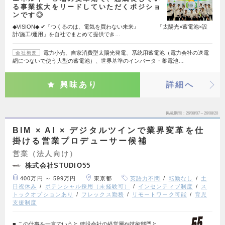
る事業拡大をリードしていただくポジショ
ンです◎
◆VISION◆ ✔︎『つくるのは、電気を買わない未来』 「太陽光×蓄電池×設
計/施工/運用」を自社でまとめて提供でき…
電力小売、自家消費型太陽光発電、系統用蓄電池（電力会社の送電
会社概要
網につないで使う大型の蓄電池）、世界基準のインバータ・蓄電池…
興味あり
詳細へ
掲載期間
26/08/07～26/08/20
BIM × AI × デジタルツインで業界変革を仕
掛ける営業プロデューサー候補
営業（法人向け）
株式会社STUDIO55
400万円 ～ 599万円
東京都
英語力不問
転勤なし
土
日祝休み
ポテンシャル採用（未経験可）
インセンティブ制度
ス
トックオプションあり
フレックス勤務
リモートワーク可能
育児
支援制度
■ この仕事を一言でいうと 建設会社の経営層や技術部門と