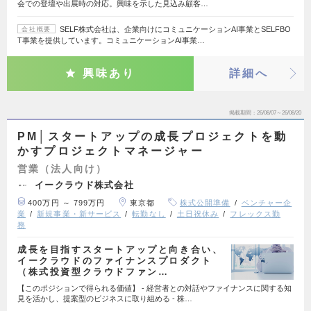
会での登壇や出展時の対応。興味を示した見込み顧客…
SELF株式会社は、企業向けにコミュニケーションAI事業とSELFBO
会社概要
T事業を提供しています。コミュニケーションAI事業…
興味あり
詳細へ
掲載期間
26/08/07～26/08/20
PM│スタートアップの成長プロジェクトを動
かすプロジェクトマネージャー
営業（法人向け）
イークラウド株式会社
400万円 ～ 799万円
東京都
株式公開準備
ベンチャー企
業
新規事業・新サービス
転勤なし
土日祝休み
フレックス勤
務
成長を目指すスタートアップと向き合い、
イークラウドのファイナンスプロダクト
（株式投資型クラウドファン…
【このポジションで得られる価値】 - 経営者との対話やファイナンスに関する知
見を活かし、提案型のビジネスに取り組める - 株…