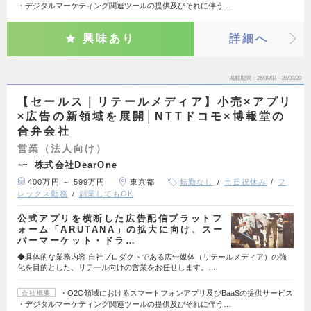
・デジタルマーケティング関連ツールの提供及びそれに伴う…
興味あり
詳細へ
掲載期間
26/08/07～26/08/20
【セールス｜リテールメディア】小売×アプリ
×広告の新領域を展開│NTTドコモ×博報堂の
合弁会社
営業（法人向け）
株式会社DearOne
400万円 ～ 599万円
東京都
転勤なし
土日祝休み
フ
レックス勤務
副業してもOK
公式アプリを横断した広告配信プラットフ
ォーム「ARUTANA」の拡大に向け、スー
パーマーケット・ドラ…
◆具体的な業務内容 自社プロダクトである広告媒体（リテールメディア）の強
化を目的とした、リテール向けの営業をお任せします。…
・O2O領域におけるスマートフォンアプリ及びBaaSの提供サービス
会社概要
・デジタルマーケティング関連ツールの提供及びそれに伴う…