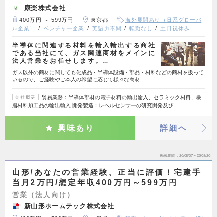
康楽株式会社
400万円 ～ 599万円
東京都
海外展開あり（日系グローバ
ル企業）
ベンチャー企業
英語力不問
転勤なし
土日祝休み
半導体に関連する材料を輸入輸出する商社
である当社にて、ガス関連商材をメインに
法人営業をお任せします。…
ガス以外の商材に関しても化成品・半導体設備・部品・材料などの商材を扱って
いるので、ご経験やご本人の希望に応じて様々な商材…
貿易業務：半導体部材の電子材料の輸出輸入、セラミック材料、樹
会社概要
脂材料加工品の輸出輸入 開発製造：レベルセンサーの研究開発及び…
興味あり
詳細へ
掲載期間
26/08/07～26/08/20
山形/あなたの営業経験、正当に評価！宅建手
当月2万円/想定年収400万円～599万円
営業（法人向け）
新山形ホームテック株式会社