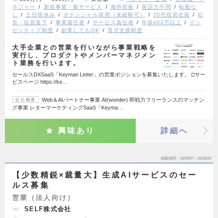
ネジャー
新規事業・新サービス
海外折衝
英語力不問
転勤な
し
土日祝休み
ポテンシャル採用（未経験可）
20代役員在籍
社
長・役員直下
事業責任者
サービス責任者
年収600万以上
イン
センティブ制度
副業してもOK
育児支援制度
大手企業との営業を行いながら事業戦略を
実行し、プロダクトやメンバーマネジメン
ト業務を行います。
セールスDXSaaS「Keyman Letter」の営業ポジションを募集いたします。 □サー
ビスページ https://ke…
Web＆AIパートナー事業 AI(wonder) 即戦力フリーランスのマッチン
会社概要
グ事業 レターマーケティングSaaS「Keyma…
興味あり
詳細へ
掲載期間
26/08/07～26/08/20
【少数精鋭×裁量大】生成AIサービスのセー
ルス募集
営業（法人向け）
SELF株式会社