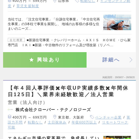
400万円 ～ 599万円
山形県
転勤なし
インセンティブ制
度
育児支援制度
当社では、「注文住宅事業」「分譲住宅事業」「中古住宅再
生事業」の3本柱で事業を展開し、 地域のお客様の多様な住
まいのニーズ…
■新築住宅事業 ・クレバリーホーム ・ＡＸＩＳ ＨＯＭＥ ・ひら家
会社概要
専門店 ＩＫＩ ■新築・中古物件のリフォーム及び増改築（リノベ…
興味あり
詳細へ
掲載期間
26/08/07～26/08/20
【年４回人事評価✖️年収UP実績多数✖️年間休
日125日】＼業界未経験歓迎／法人営業
営業（法人向け）
株式会社クローバー・テクノロジーズ
400万円 ～ 699万円
東京都、大阪府
ベンチャー企業
英
語力不問
転勤なし
土日祝休み
年収600万以上
リモートワーク
可能
エネルギー市場の変革期で、急成長してい