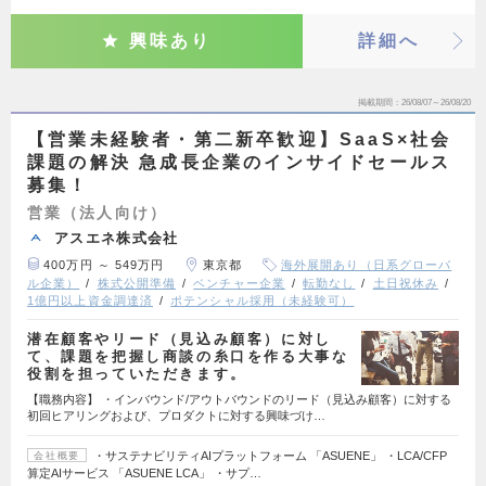
興味あり
詳細へ
掲載期間
26/08/07～26/08/20
【営業未経験者・第二新卒歓迎】SaaS×社会
課題の解決 急成長企業のインサイドセールス
募集！
営業（法人向け）
アスエネ株式会社
400万円 ～ 549万円
東京都
海外展開あり（日系グローバ
ル企業）
株式公開準備
ベンチャー企業
転勤なし
土日祝休み
1億円以上資金調達済
ポテンシャル採用（未経験可）
潜在顧客やリード（見込み顧客）に対し
て、課題を把握し商談の糸口を作る大事な
役割を担っていただきます。
【職務内容】 ・インバウンド/アウトバウンドのリード（見込み顧客）に対する
初回ヒアリングおよび、プロダクトに対する興味づけ…
・サステナビリティAIプラットフォーム 「ASUENE」 ・LCA/CFP
会社概要
算定AIサービス 「ASUENE LCA」 ・サプ…