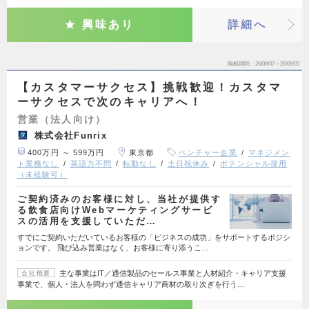
興味あり
詳細へ
掲載期間
26/08/07～26/08/20
【カスタマーサクセス】挑戦歓迎！カスタマ
ーサクセスで次のキャリアへ！
営業（法人向け）
株式会社Funrix
400万円 ～ 599万円
東京都
ベンチャー企業
マネジメン
ト業務なし
英語力不問
転勤なし
土日祝休み
ポテンシャル採用
（未経験可）
ご契約済みのお客様に対し、当社が提供す
る飲食店向けWebマーケティングサービ
スの活用を支援していただ…
すでにご契約いただいているお客様の「ビジネスの成功」をサポートするポジシ
ョンです。 飛び込み営業はなく、お客様に寄り添うこ…
主な事業はIT／通信製品のセールス事業と人材紹介・キャリア支援
会社概要
事業で、個人・法人を問わず通信キャリア商材の取り次ぎを行う…