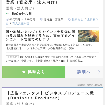
営業（官公庁・法人向け）
営業（法人向け）
株式会社八州
400万円 ～ 799万円
北海道、宮城県
転勤なし
土日祝休
み
育児支援制度
国や地域のまちづくりやインフラ整備に関
わるお悩みを解決するため、官公庁をメイ
ンにルート営業でのヒアリ…
近年は震災や土砂災害など防災に関するご相談にも数多く対応しています。
【具体的には】 ・お悩みのヒアリングや提案書作成 ・契約…
(株)八州は下記事業を中心に全国的に展開している総合的な技術コ
会社概要
ンサルタント企業です。 【測量（地上・航空・3D）】 各種公共…
興味あり
詳細へ
掲載期間
26/08/07～26/08/20
【広告×エンタメ】ビジネスプロデュース職
（Business Producer）
営業（法人向け）