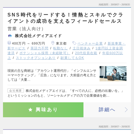
掲載期間
26/08/07～26/08/20
SNS時代をリードする！情熱とスキルでクラ
イアントの成功を支えるフィールドセールス
営業（法人向け）
株式会社メディアエイド
400万円 ～ 699万円
東京都
ベンチャー企業
新規事業・
新サービス
英語力不問
転勤なし
土日祝休み
1億円以上資金調
達済
ポテンシャル採用（未経験可）
20代役員在籍
年収600万以
上
ストックオプションあり
副業してもOK
現状の主な商材は「アカウント運用代行」「インフルエンサ
ーマーケティング」「広告」になります。大前提の考え方と
しては「大量…
株式会社メディアエイドは、「すべての人に、必然の出逢いを。」
会社概要
というミッションのもと、ソーシャルメディアの力で企業価値を創…
興味あり
詳細へ
掲載期間
26/08/07～26/08/20