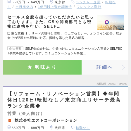
550万円 ～ 649万円
東京都
ベンチャー企業
転勤な
し
土日祝休み
1億円以上資金調達済
フレックス勤務
セールス全般を担っていただきたいと思っ
ております。また、CSや開発部門とも密
接に連携を行い、SELF…
❑ 主な業務 １．リードの獲得と管理： ウェブセミナー、オンライン広告、展示
会での登壇や出展時の対応。興味を示した見込み顧客…
SELF株式会社は、企業向けにコミュニケーションAI事業とSELFBO
会社概要
T事業を提供しています。コミュニケーションAI事業…
興味あり
詳細へ
掲載期間
26/08/07～26/08/20
【リフォーム・リノベーション営業】◆年間
休日120日/転勤なし／東京商工リサーチ最高
ランク企業◆
営業（法人向け）
株式会社エストコーポレーション
550万円 ～ 899万円
兵庫県
転勤なし