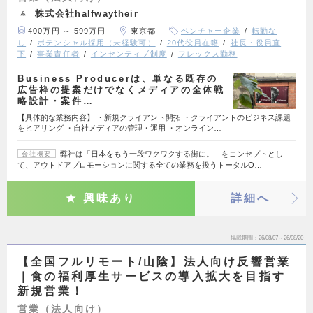
株式会社halfwaytheir
400万円 ～ 599万円
東京都
ベンチャー企業
転勤な
し
ポテンシャル採用（未経験可）
20代役員在籍
社長・役員直
下
事業責任者
インセンティブ制度
フレックス勤務
Business Producerは、単なる既存の
広告枠の提案だけでなくメディアの全体戦
略設計・案件…
【具体的な業務内容】 ・新規クライアント開拓 ・クライアントのビジネス課題
をヒアリング ・自社メディアの管理・運用 ・オンライン…
弊社は「日本をもう一段ワクワクする街に。」をコンセプトとし
会社概要
て、アウトドアプロモーションに関する全ての業務を扱うトータルO…
興味あり
詳細へ
掲載期間
26/08/07～26/08/20
【全国フルリモート/山陰】法人向け反響営業
｜食の福利厚生サービスの導入拡大を目指す
新規営業！
営業（法人向け）