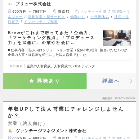
ブリュー株式会社
600万円 ～ 799万円
東京都
ベンチャー企業
管理職・マ
ネジャー
新規事業・新サービス
転勤なし
土日祝休み
社長・役
員直下
インセンティブ制度
Brewがこれまで培ってきた「企画力」
「マーケティング視点」「プロデュース
力」を武器に、企業や社会に…
■ 仕事内容 ◇法人向けソリューション営業（全体の約8割） 担当いただくのは、
企業の人事・経営層を相手にした法人営業です。た…
企業の人材育成、人材育成コンサルティング
会社概要
興味あり
詳細へ
掲載期間
26/08/07～26/08/20
年収UPして法人営業にチャレンジしません
か？
営業（法人向け）
ヴァンテージマネジメント株式会社
600万円 ～ 999万円
東京都
ベンチャー企業
管理職・マ