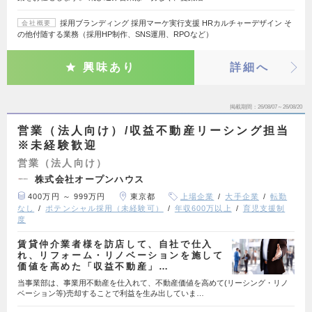
採用ブランディング 採用マーケ実行支援 HRカルチャーデザイン そ
会社概要
の他付随する業務（採用HP制作、SNS運用、RPOなど）
興味あり
詳細へ
掲載期間
26/08/07～26/08/20
営業（法人向け）/収益不動産リーシング担当
※未経験歓迎
営業（法人向け）
株式会社オープンハウス
400万円 ～ 999万円
東京都
上場企業
大手企業
転勤
なし
ポテンシャル採用（未経験可）
年収600万以上
育児支援制
度
賃貸仲介業者様を訪店して、自社で仕入
れ、リフォーム・リノベーションを施して
価値を高めた「収益不動産」…
当事業部は、事業用不動産を仕入れて、不動産価値を高めて(リーシング・リノ
ベーション等)売却することで利益を生み出していま…