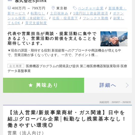
株式会社Splink
400万円 ～ 799万円
東京都
ベンチャー企業
新規事業・
新サービス
転勤なし
土日祝休み
1億円以上資金調達済
ポテン
シャル採用（未経験可）
社長・役員直下
フレックス勤務
副業し
てもOK
育児支援制度
代表や営業担当が商談・提案活動に集中で
きるよう、営業活動の前後を支えることを
期待しています。
▼現在の課題・期待する役割 新規顧客へのアプローチや商談機会が増える中
で、営業活動が多くなっています。 一方で、アポイント獲…
医療機器プログラムの開発及び提供 第二種医療機器製販業取得 医療
会社概要
データ基盤事業
興味あり
詳細へ
掲載期間
26/08/07～26/08/20
【法人営業/新規事業商材・ガス関連】日中を
結ぶグローバル企業│転勤なし残業基本なし！
働きやすい環境◎
営業（法人向け）