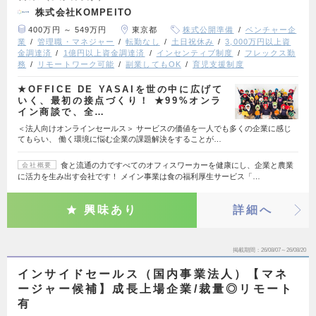
株式会社KOMPEITO
400万円 ～ 549万円
東京都
株式公開準備
ベンチャー企
業
管理職・マネジャー
転勤なし
土日祝休み
3,000万円以上資
金調達済
1億円以上資金調達済
インセンティブ制度
フレックス勤
務
リモートワーク可能
副業してもOK
育児支援制度
★OFFICE DE YASAIを世の中に広げて
いく、最初の接点づくり！ ★99%オンラ
イン商談で、全…
＜法人向けオンラインセールス＞ サービスの価値を一人でも多くの企業に感じ
てもらい、 働く環境に悩む企業の課題解決をすることが…
食と流通の力ですべてのオフィスワーカーを健康にし、企業と農業
会社概要
に活力を生み出す会社です！ メイン事業は食の福利厚生サービス「…
興味あり
詳細へ
掲載期間
26/08/07～26/08/20
インサイドセールス（国内事業法人）【マネ
ージャー候補】成長上場企業/裁量◎リモート
有