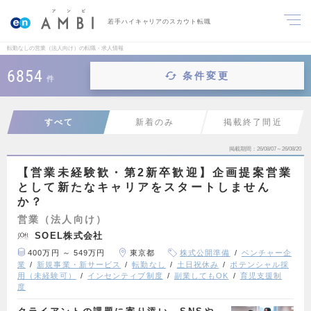
若手ハイキャリアのスカウト転職
転勤なしの営業（法人向け）の転職・求人情報
6854
条件変更
件
すべて
新着のみ
掲載終了間近
掲載期間
26/08/07～26/08/20
【営業未経験歓・第2新卒歓迎】企画提案営業
として新たなキャリアをスタートしません
か？
営業（法人向け）
SOEL株式会社
400万円 ～ 549万円
東京都
株式公開準備
ベンチャー企
業
新規事業・新サービス
転勤なし
土日祝休み
ポテンシャル採
用（未経験可）
インセンティブ制度
副業してもOK
育児支援制
度