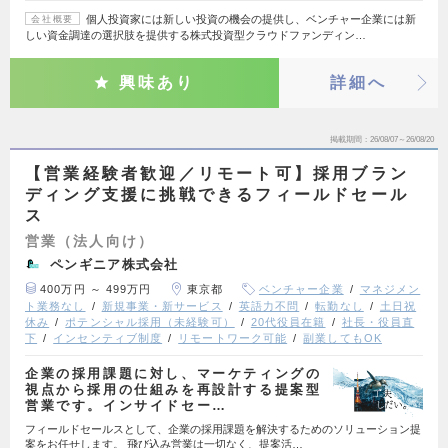
個人投資家には新しい投資の機会の提供し、ベンチャー企業には新
会社概要
しい資金調達の選択肢を提供する株式投資型クラウドファンディン…
興味あり
詳細へ
掲載期間
26/08/07～26/08/20
【営業経験者歓迎／リモート可】採用ブラン
ディング支援に挑戦できるフィールドセール
ス
営業（法人向け）
ペンギニア株式会社
400万円 ～ 499万円
東京都
ベンチャー企業
マネジメン
ト業務なし
新規事業・新サービス
英語力不問
転勤なし
土日祝
休み
ポテンシャル採用（未経験可）
20代役員在籍
社長・役員直
下
インセンティブ制度
リモートワーク可能
副業してもOK
企業の採用課題に対し、マーケティングの
視点から採用の仕組みを再設計する提案型
営業です。インサイドセー…
フィールドセールスとして、企業の採用課題を解決するためのソリューション提
案をお任せします。 飛び込み営業は一切なく、提案活…