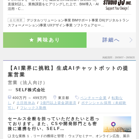
直接対話し、業務課題をヒアリングした上で、BIM導入・AI
活用・C…
デジタルソリューション事業 BIMサポート事業 DX(デジタルトラン
会社概要
スフォーメーション)事業 UXデザイン事業 ソフトウェアセー…
興味あり
詳細へ
掲載期間
26/08/07～26/08/20
【AI業界に挑戦】生成AIチャットボットの提
案営業
営業（法人向け）
SELF株式会社
400万円 ～ 499万円
東京都
ベンチャー企業
転勤な
し
土日祝休み
1億円以上資金調達済
ポテンシャル採用（未経験
可）
フレックス勤務
セールス全般を担っていただきたいと思っ
ております。また、CSや開発部門とも密
接に連携を行い、SELF…
❑ 主な業務 １．リードの獲得と管理： ウェブセミナー、オンライン広告、展示