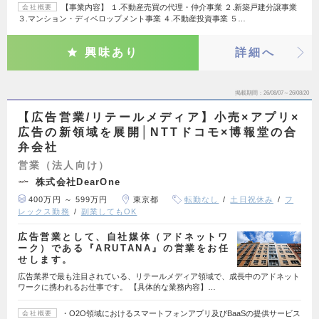
【事業内容】 １.不動産売買の代理・仲介事業 ２.新築戸建分譲事業
会社概要
３.マンション・ディベロップメント事業 ４.不動産投資事業 ５…
興味あり
詳細へ
掲載期間
26/08/07～26/08/20
【広告営業/リテールメディア】小売×アプリ×
広告の新領域を展開│NTTドコモ×博報堂の合
弁会社
営業（法人向け）
株式会社DearOne
400万円 ～ 599万円
東京都
転勤なし
土日祝休み
フ
レックス勤務
副業してもOK
広告営業として、自社媒体（アドネットワ
ーク）である『ARUTANA』の営業をお任
せします。
広告業界で最も注目されている、リテールメディア領域で、成長中のアドネット
ワークに携われるお仕事です。 【具体的な業務内容】…
・O2O領域におけるスマートフォンアプリ及びBaaSの提供サービス
会社概要