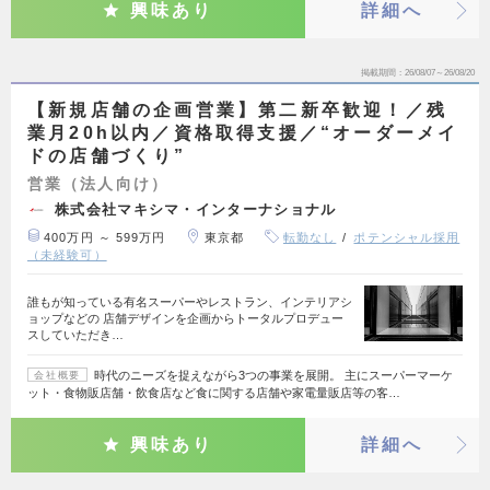
興味あり
詳細へ
掲載期間
26/08/07～26/08/20
【新規店舗の企画営業】第二新卒歓迎！／残
業月20h以内／資格取得支援／“オーダーメイ
ドの店舗づくり”
営業（法人向け）
株式会社マキシマ・インターナショナル
400万円 ～ 599万円
東京都
転勤なし
ポテンシャル採用
（未経験可）
誰もが知っている有名スーパーやレストラン、インテリアシ
ョップなどの 店舗デザインを企画からトータルプロデュー
スしていただき…
時代のニーズを捉えながら3つの事業を展開。 主にスーパーマーケ
会社概要
ット・食物販店舗・飲食店など食に関する店舗や家電量販店等の客…
興味あり
詳細へ