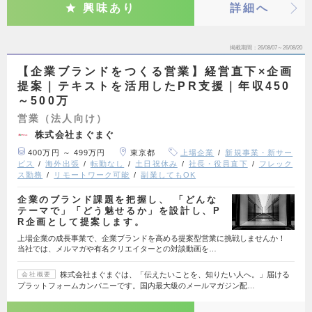
興味あり
詳細へ
掲載期間
26/08/07～26/08/20
【企業ブランドをつくる営業】経営直下×企画
提案｜テキストを活用したPR支援｜年収450
～500万
営業（法人向け）
株式会社まぐまぐ
400万円 ～ 499万円
東京都
上場企業
新規事業・新サー
ビス
海外出張
転勤なし
土日祝休み
社長・役員直下
フレック
ス勤務
リモートワーク可能
副業してもOK
企業のブランド課題を把握し、 「どんな
テーマで」「どう魅せるか」を設計し、P
R企画として提案します。
上場企業の成長事業で、企業ブランドを高める提案型営業に挑戦しませんか！
当社では、メルマガや有名クリエイターとの対談動画を…
株式会社まぐまぐは、「伝えたいことを、知りたい人へ。」届ける
会社概要
プラットフォームカンパニーです。国内最大級のメールマガジン配…