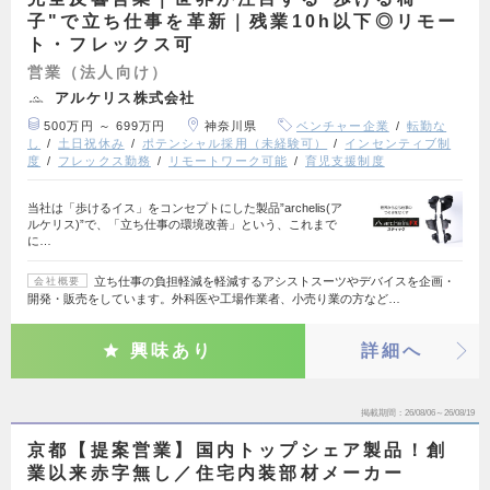
子"で立ち仕事を革新｜残業10h以下◎リモー
ト・フレックス可
営業（法人向け）
アルケリス株式会社
500万円 ～ 699万円
神奈川県
ベンチャー企業
転勤な
し
土日祝休み
ポテンシャル採用（未経験可）
インセンティブ制
度
フレックス勤務
リモートワーク可能
育児支援制度
当社は「歩けるイス」をコンセプトにした製品”archelis(ア
ルケリス)”で、「立ち仕事の環境改善」という、これまで
に…
立ち仕事の負担軽減を軽減するアシストスーツやデバイスを企画・
会社概要
開発・販売をしています。外科医や工場作業者、小売り業の方など…
興味あり
詳細へ
掲載期間
26/08/06～26/08/19
京都【提案営業】国内トップシェア製品！創
業以来赤字無し／住宅内装部材メーカー