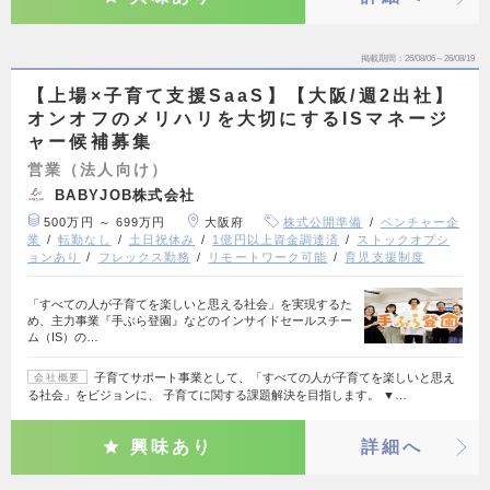
掲載期間
26/08/06～26/08/19
【上場×子育て支援SaaS】【大阪/週2出社】
オンオフのメリハリを大切にするISマネージ
ャー候補募集
営業（法人向け）
BABYJOB株式会社
500万円 ～ 699万円
大阪府
株式公開準備
ベンチャー企
業
転勤なし
土日祝休み
1億円以上資金調達済
ストックオプシ
ョンあり
フレックス勤務
リモートワーク可能
育児支援制度
「すべての人が子育てを楽しいと思える社会」を実現するた
め、主力事業『手ぶら登園』などのインサイドセールスチー
ム（IS）の…
子育てサポート事業として、「すべての人が子育てを楽しいと思え
会社概要
る社会」をビジョンに、 子育てに関する課題解決を目指します。 ▼…
興味あり
詳細へ