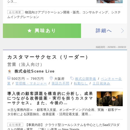
シス…
物流向けアプリケーション開発・販売、コンサルティング、システ
会社概要
ムインテグレーション
興味あり
詳細へ
掲載期間
26/08/06～26/08/19
カスタマーサクセス（リーダー）
営業（法人向け）
株式会社Scene Live
500万円 ～ 799万円
大阪府
株式公開準備
ベンチャー企
業
管理職・マネジャー
英語力不問
転勤なし
土日祝休み
導入後の顧客課題を構造的に分析し、成果
につながる改善提案・実行を担うカスタマ
ーサクセス。 また、今後の…
≪主な業務内容≫ ・顧客導入支援、オンボーディングの企画、実施 ・顧客デー
タ分析による課題抽出、改善提案 ・活用定着支援、運用…
【事業内容】 クラウド型コールシステムを中心としたSaaSプロダ
会社概要
クトの開発・運営。 「”新しい基準 ━ New Standa…