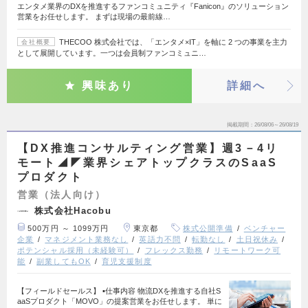
エンタメ業界のDXを推進するファンコミュニティ『Fanicon』のソリューション
営業をお任せします。 まずは現場の最前線…
THECOO 株式会社では、「エンタメ×IT」を軸に 2 つの事業を主力
会社概要
として展開しています。一つは会員制ファンコミュニ…
興味あり
詳細へ
掲載期間
26/08/06～26/08/19
【DX推進コンサルティング営業】週3－4リ
モート◢◤業界シェアトップクラスのSaaS
プロダクト
営業（法人向け）
株式会社Hacobu
500万円 ～ 1099万円
東京都
株式公開準備
ベンチャー
企業
マネジメント業務なし
英語力不問
転勤なし
土日祝休み
ポテンシャル採用（未経験可）
フレックス勤務
リモートワーク可
能
副業してもOK
育児支援制度
【フィールドセールス】 ▪️仕事内容 物流DXを推進する自社S
aaSプロダクト「MOVO」の提案営業をお任せします。 単に