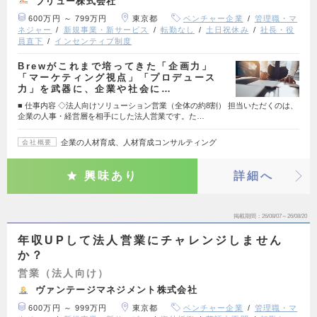
ブリュー株式会社
600万円 ～ 799万円
東京都
ベンチャー企業
管理職・マ
ネジャー
新規事業・新サービス
転勤なし
土日祝休み
社長・役
員直下
インセンティブ制度
Brewがこれまで培ってきた「企画力」
「マーケティング視点」「プロデュース
力」を武器に、企業や社会に…
■ 仕事内容 ◇法人向けソリューション営業（全体の約8割） 担当いただくのは、
企業の人事・経営層を相手にした法人営業です。た…
企業の人材育成、人材育成コンサルティング
会社概要
興味あり
詳細へ
掲載期間
26/08/07～26/08/20
年収UPして法人営業にチャレンジしません
か？
営業（法人向け）
ヴァンテージマネジメント株式会社
600万円 ～ 999万円
東京都
ベンチャー企業
管理職・マ