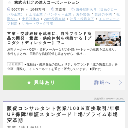
株式会社北の達人コーポレーション
500万円 ～ 1049万円
東京都
海外展開あり（日系グロー
バル企業）
上場企業
ベンチャー企業
海外出張
英語力不問
転
勤なし
土日祝休み
20代役員在籍
社長・役員直下
インセンティ
ブ制度
リモートワーク可能
営業・交渉経験を武器に、自社ブランド商
品の開発・量産・供給体制を構築する【プ
ロダクトディレクター】で…
原料メーカー・OEM・資材メーカーなどの外部パートナーの意図を汲み取り、
条件をまとめ、長期的な信頼関係を築きながら、価格…
■化粧品・健康食品の自社オリジナルブランド「北の快適工房」を
会社概要
企画・開発し、インターネットを通じて販売しています。 ■優れた…
興味あり
詳細へ
掲載期間
26/08/07～26/08/20
販促コンサルタント営業/100％直接取引/年収
UP保障/東証スタンダード上場/プライム市場
変革期
営業（法人向け）