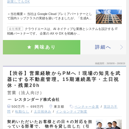
副業してもOK
＜当社概要＞ 当社は Google Cloud プレミアパートナーとし
て国内トップクラスの実績を築いてきましたが、「生成A…
クラウドエースは、AI ネイティブな業務とシステムを設計する IT
会社概要
戦略パートナーです。 企業の AX や DX を戦略か…
興味あり
詳細へ
掲載期間
26/08/06～26/08/19
【渋谷】営業経験からPMへ！現場の知見を武
器にする不動産管理。15期連続黒字・土日祝
休・残業20h
営業（法人向け）
レスタンダード株式会社
500万円 ～ 699万円
東京都
ベンチャー企業
英語力不
問
転勤なし
土日祝休み
インセンティブ制度
契約いただいたお客様との日々の対応を担
っている部署で、 物件を貸し出した（引