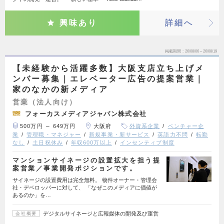
興味あり
詳細へ
掲載期間
26/08/06～26/08/19
【未経験から活躍多数】大阪支店立ち上げメ
ンバー募集｜エレベーター広告の提案営業｜
家のなかの新メディア
営業（法人向け）
フォーカスメディアジャパン株式会社
500万円 ～ 649万円
大阪府
外資系企業
ベンチャー企
業
管理職・マネジャー
新規事業・新サービス
英語力不問
転勤
なし
土日祝休み
年収600万以上
インセンティブ制度
マンションサイネージの設置拡大を担う提
案営業／事業開発ポジションです。
サイネージの設置費用は完全無料。 物件オーナー・管理会
社・デベロッパーに対して、 「なぜこのメディアに価値が
あるのか」を…
デジタルサイネージと広報媒体の開発及び運営
会社概要