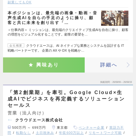
副業してもOK
本ポジションは、最先端の画像・動画・音
声生成AIを自らの手足のように操り、顧
客と共に未来を創り出す「…
＜仕事内容＞ ミッションは、最先端のクリエイティブ生成AIを自在に操り、顧客
の理想をビジュアル化することです。顧客の要望を…
クラウドエースは、AI ネイティブな業務とシステムを設計する IT
会社概要
戦略パートナーです。 企業の AX や DX を戦略か…
興味あり
詳細へ
掲載期間
26/08/06～26/08/19
「第2創業期」を牽引。Google Cloud×生
成AIでビジネスを再定義するソリューション
セールス
営業（法人向け）
クラウドエース株式会社
500万円 ～ 699万円
東京都
ベンチャー企業
英語力不
問
転勤なし
土日祝休み
年収600万以上
リモートワーク可能