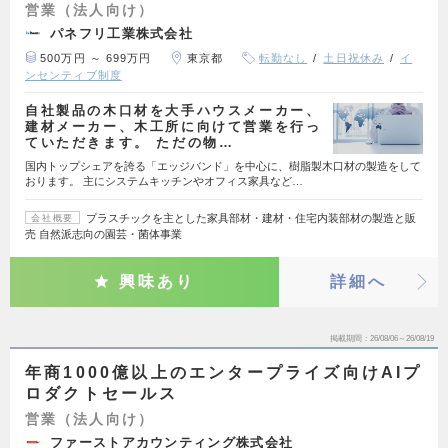
営業（法人向け）
パネフリ工業株式会社
500万円 ～ 699万円
東京都
転勤なし
土日祝休み
イ
ンセンティブ制度
自社製品の木口材を大手ハウスメーカー、
建材メーカー、木工所に向けて営業を行っ
ていただきます。 ただの物…
国内トップシェアを誇る「エッジバンド」を中心に、樹脂製木口材の製造をして
おります。 主にシステムキッチンやオフィス家具など…
プラスチックを主とした家具部材・建材・住宅内装部材の製造と販
会社概要
売 自然派志向の園芸・菌体事業
興味あり
詳細へ
掲載期間
26/08/06～26/08/19
年商1000億以上のエンタープライズ向けAIプ
ロダクトセールス
営業（法人向け）
ファーストアカウンティング株式会社