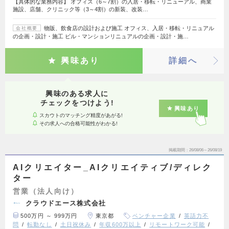
【具体的な業務内容】 オフィス（6～7割）の入居・移転・リニューアル、商業
施設、店舗、クリニック等（3～4割）の新装、改装…
物販、飲食店の設計および施工 オフィス、入居・移転・リニュアル
会社概要
の企画・設計・施工 ビル・マンションリニュアルの企画・設計・施…
興味あり
詳細へ
興味のある求人に
チェックをつけよう!
興味あり
スカウトのマッチング精度があがる!
その求人への合格可能性がわかる!
掲載期間
26/08/06～26/08/19
AIクリエイター_AIクリエイティブ/ディレク
ター
営業（法人向け）
クラウドエース株式会社
500万円 ～ 999万円
東京都
ベンチャー企業
英語力不
問
転勤なし
土日祝休み
年収600万以上
リモートワーク可能