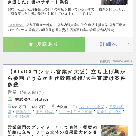
き渡した）後のサポート業務…
契約いただいたお客様との日々の対応を担っている部署で、 物件を貸し出した
（引き渡した）後の業務を対応していきます。 まずは就…
店舗不動産の仲介 店舗内装資産の仲介 出店支援事業 店舗不動産
会社概要
のサブリース 飲食店の運営又は運営委託 店舗不動産の管理 店舗内装資…
興味あり
詳細へ
掲載期間
26/08/06～26/08/19
【AI×DXコンサル営業@大阪】立ち上げ期か
ら参画できる次世代幹部候補/大手直請け案件
多数
営業（法人向け）
株式会社relation
500万円 ～ 699万円
大阪府
ベンチャー企業
英語力不
問
転勤なし
土日祝休み
リモートワーク可能
副業してもOK
育児支援制度
営業部門のプレイヤーとして商談・提案の
前線に立ち、チーム全体の成果最大化を目