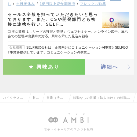
し
土日祝休み
1億円以上資金調達済
フレックス勤務
セールス全般を担っていただきたいと思っ
ております。また、CSや開発部門とも密
接に連携を行い、SELF…
❑ 主な業務 １．リードの獲得と管理： ウェブセミナー、オンライン広告、展示
会での登壇や出展時の対応。興味を示した見込み顧客…
SELF株式会社は、企業向けにコミュニケーションAI事業とSELFBO
会社概要
T事業を提供しています。コミュニケーションAI事業…
興味あり
詳細へ
ハイクラス求
営業
営業（法人
転勤なしの営業（法人向け）の転職・
人TOP
系
向け）
求人情報一覧
若手ハイキャリアのスカウト転職