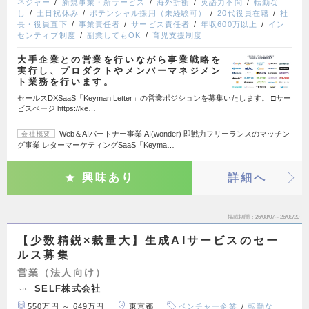
ネジャー
新規事業・新サービス
海外折衝
英語力不問
転勤な
し
土日祝休み
ポテンシャル採用（未経験可）
20代役員在籍
社
長・役員直下
事業責任者
サービス責任者
年収600万以上
イン
センティブ制度
副業してもOK
育児支援制度
大手企業との営業を行いながら事業戦略を
実行し、プロダクトやメンバーマネジメン
ト業務を行います。
セールスDXSaaS「Keyman Letter」の営業ポジションを募集いたします。 □サー
ビスページ https://ke…
Web＆AIパートナー事業 AI(wonder) 即戦力フリーランスのマッチン
会社概要
グ事業 レターマーケティングSaaS「Keyma…
興味あり
詳細へ
掲載期間
26/08/07～26/08/20
【少数精鋭×裁量大】生成AIサービスのセー
ルス募集
営業（法人向け）
SELF株式会社
550万円 ～ 649万円
東京都
ベンチャー企業
転勤な