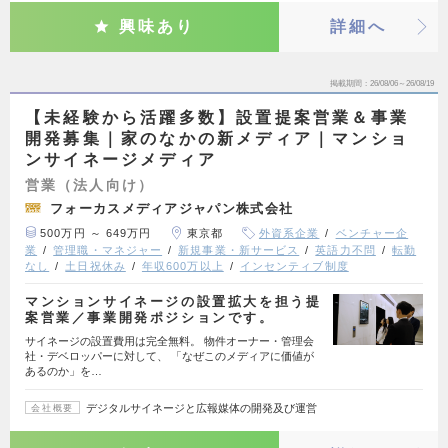
興味あり
詳細へ
掲載期間
26/08/06～26/08/19
【未経験から活躍多数】設置提案営業＆事業
開発募集｜家のなかの新メディア｜マンショ
ンサイネージメディア
営業（法人向け）
フォーカスメディアジャパン株式会社
500万円 ～ 649万円
東京都
外資系企業
ベンチャー企
業
管理職・マネジャー
新規事業・新サービス
英語力不問
転勤
なし
土日祝休み
年収600万以上
インセンティブ制度
マンションサイネージの設置拡大を担う提
案営業／事業開発ポジションです。
サイネージの設置費用は完全無料。 物件オーナー・管理会
社・デベロッパーに対して、 「なぜこのメディアに価値が
あるのか」を…
デジタルサイネージと広報媒体の開発及び運営
会社概要