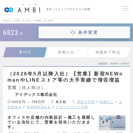
若手ハイキャリアのスカウト転職
転勤なしの営業（法人向け）の転職・求人情報
6823
条件変更
件
すべて
新着のみ
掲載終了間近
掲載期間
26/08/06～26/08/19
（2026年5月以降入社）【営業】新宿NEWo
manやLINEストア等の大手実績で増収増益
営業（法人向け）
アイデックス株式会社
500万円 ～ 799万円
東京都
英語力不問
転勤なし
土
日祝休み
年収600万以上
リモートワーク可能
オフィスや店舗の内装設計～施工を展開し
ている当社にて、営業を担当いただきま
す。