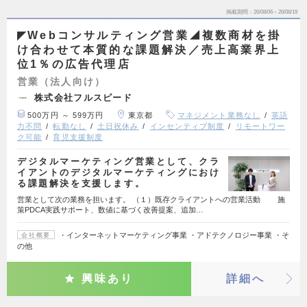
掲載期間
26/08/06～26/08/19
◤Webコンサルティング営業◢複数商材を掛
け合わせて本質的な課題解決／売上高業界上
位1％の広告代理店
営業（法人向け）
株式会社フルスピード
500万円 ～ 599万円
東京都
マネジメント業務なし
英語
力不問
転勤なし
土日祝休み
インセンティブ制度
リモートワー
ク可能
育児支援制度
デジタルマーケティング営業として、クラ
イアントのデジタルマーケティングにおけ
る課題解決を支援します。
営業として次の業務を担います。 （１）既存クライアントへの営業活動 施
策PDCA実践サポート、数値に基づく改善提案、追加…
・インターネットマーケティング事業 ・アドテクノロジー事業 ・そ
会社概要
の他
興味あり
詳細へ