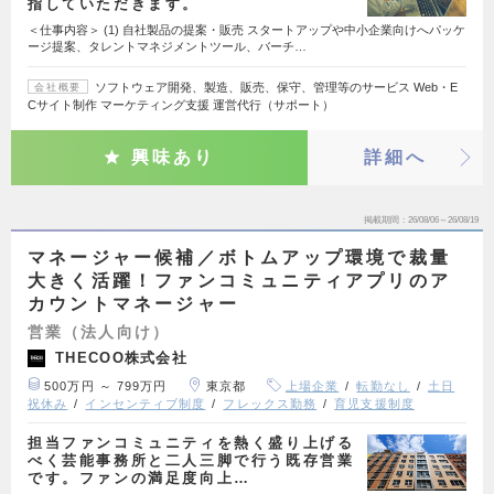
指していただきます。
＜仕事内容＞ (1) 自社製品の提案・販売 スタートアップや中小企業向けへパッケ
ージ提案、タレントマネジメントツール、バーチ…
ソフトウェア開発、製造、販売、保守、管理等のサービス Web・E
会社概要
Cサイト制作 マーケティング支援 運営代行（サポート）
興味あり
詳細へ
掲載期間
26/08/06～26/08/19
マネージャー候補／ボトムアップ環境で裁量
大きく活躍！ファンコミュニティアプリのア
カウントマネージャー
営業（法人向け）
THECOO株式会社
500万円 ～ 799万円
東京都
上場企業
転勤なし
土日
祝休み
インセンティブ制度
フレックス勤務
育児支援制度
担当ファンコミュニティを熱く盛り上げる
べく芸能事務所と二人三脚で行う既存営業
です。ファンの満足度向上…