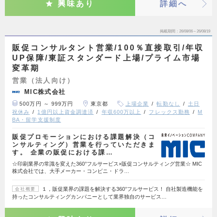
興味あり
詳細へ
掲載期間
26/08/06～26/08/19
販促コンサルタント営業/100％直接取引/年収
UP保障/東証スタンダード上場/プライム市場
変革期
営業（法人向け）
MIC株式会社
500万円 ～ 999万円
東京都
上場企業
転勤なし
土日
祝休み
1億円以上資金調達済
年収600万以上
フレックス勤務
M
BA・留学支援制度
販促プロモーションにおける課題解決（コ
ンサルティング）営業を行っていただきま
す。 企業の販促における課…
☆印刷業界の常識を変えた360°フルサービス×販促コンサルティング営業☆ MIC
株式会社では、大手メーカー・コンビニ・ドラ…
１，販促業界の課題を解決する360°フルサービス！ 自社製造機能を
会社概要
持ったコンサルティングカンパニーとして業界独自のサービス…