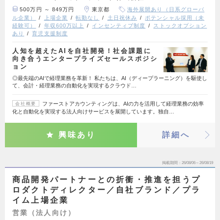
500万円 ～ 849万円
東京都
海外展開あり（日系グローバ
ル企業）
上場企業
転勤なし
土日祝休み
ポテンシャル採用（未
経験可）
年収600万以上
インセンティブ制度
ストックオプション
あり
育児支援制度
人知を超えたAIを自社開発！社会課題に
向き合うエンタープライズセールスポジシ
ョン
◎最先端のAIで経理業務を革新！ 私たちは、AI（ディープラーニング）を駆使し
て、会計・経理業務の自動化を実現するクラウド…
ファーストアカウンティングは、AIの力を活用して経理業務の効率
会社概要
化と自動化を実現する法人向けサービスを展開しています。独自…
興味あり
詳細へ
掲載期間
26/08/06～26/08/19
商品開発パートナーとの折衝・推進を担うプ
ロダクトディレクター／自社ブランド／プラ
イム上場企業
営業（法人向け）