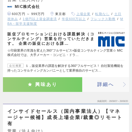
MIC株式会社
600万円 ～ 999万円
東京都
上場企業
転勤なし
土日
祝休み
1億円以上資金調達済
年収600万以上
フレックス勤務
M
BA・留学支援制度
販促プロモーションにおける課題解決（コ
ンサルティング）営業を行っていただきま
す。 企業の販促における課…
☆印刷業界の常識を変えた360°フルサービス×販促コンサルティング営業☆ MIC
株式会社では、大手メーカー・コンビニ・ドラ…
１，販促業界の課題を解決する360°フルサービス！ 自社製造機能を
会社概要
持ったコンサルティングカンパニーとして業界独自のサービス…
興味あり
詳細へ
掲載期間
26/08/07～26/08/20
インサイドセールス（国内事業法人）【マネ
ージャー候補】成長上場企業/裁量◎リモート
有
営業（法人向け）