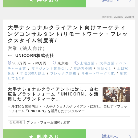
掲載期間
26/08/06～26/08/19
大手ナショナルクライアント向けマーケティ
ングコンサルタント/リモートワーク・フレッ
クスタイム制度有/
営業（法人向け）
UNICORN株式会社
500万円 ～ 799万円
東京都
上場企業
大手企業
ベン
チャー企業
マネジメント業務なし
英語力不問
転勤なし
土日祝
休み
年収600万以上
フレックス勤務
リモートワーク可能
副業
してもOK
大手ナショナルクライアントに対し、自社
広告プラットフォーム「UNICORN」を活
用したブランドマーケ…
＜具体的な業務内容＞ ・大手ナショナルクライアントに対し、自社アドプラッ
トフォーム「UNICORN」を活用したデジタルマー…
プラットフォーム開発 / 運営
会社概要
興味あり
詳細へ