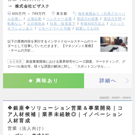
株式会社ビザスク
600万円 ～ 799万円
東京都
海外展開あり（日系グローバ
ル企業）
上場企業
ベンチャー企業
英語力が必要
英語力不問
転勤なし
土日祝休み
社長・役員直下
年収600万以上
ストック
オプションあり
リモートワーク可能
副業してもOK
以下の業務内容を実行するインサイドセールスチームのリー
ダーとして従事していただきます。 【マネジメント業務】
・チームの方針…
新規事業開発における業界研究やニーズ調査、マーケティング、グ
会社概要
ローバル進出等、様々な課題の解決に対し、「スポットコンサル」…
興味あり
詳細へ
掲載期間
26/08/07～26/08/20
🔷銀座🔷ソリューション営業＆事業開発｜コ
ア人材候補｜業界未経験◎｜イノベーション
人材育成
営業（法人向け）