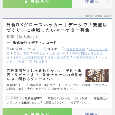
興味あり
詳細へ
掲載期間
26/08/06～26/08/19
外食DXグロースハッカー｜データで「繁盛店
づくり」に挑戦したいマーケター募集
営業（法人向け）
株式会社イデア・レコード
500万円 ～ 799万円
東京都
株式公開準備
ベンチャー企
業
英語力不問
転勤なし
土日祝休み
3,000万円以上資金調達
済
1億円以上資金調達済
社長・役員直下
年収600万以上
インセ
ンティブ制度
育児支援制度
広告運用だけじゃ終わらない。 予約・来
店・リピートまで、外食チェーンの成長ぜ
んぶに関わるグロースハッ…
具体的には・・ 1. 施策企画・実行サポート ・クライアントの課題ヒアリングへ
の同席 ・集客・予約・売上アップに向けた企画ミー…
〇業務支援BPO→（業務のデジタル化、コスト削減） 外食業にお
会社概要
いてコストは解決したい大きな課題の1つです。 イデア・レコ…
興味あり
詳細へ