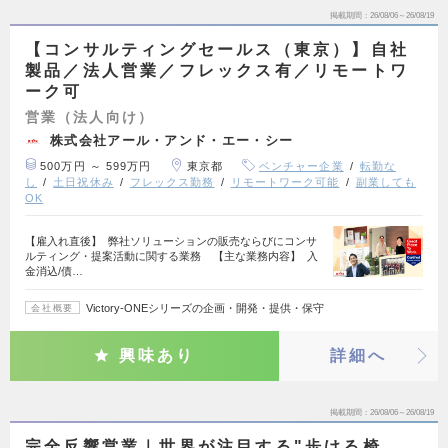
掲載期間
26/08/06～26/08/19
【コンサルティングセールス（東京）】自社
製品／法人営業／フレックス有／リモートワ
ーク可
営業（法人向け）
株式会社アール・アンド・エー・シー
500万円 ～ 599万円
東京都
ベンチャー企業
転勤な
し
土日祝休み
フレックス勤務
リモートワーク可能
副業しても
OK
【雇入れ直後】 弊社ソリューションの販売ならびにコンサ
ルティング・提案活動に関する業務 【主な業務内容】 入
金消込/債…
Victory-ONEシリーズの企画・開発・提供・保守
会社概要
興味あり
詳細へ
掲載期間
26/08/06～26/08/19
完全反響営業｜世界が注目する"歩ける椅