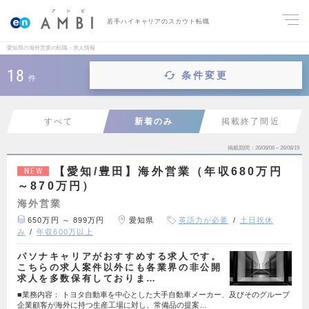
若手ハイキャリアのスカウト転職
愛知県の海外営業の転職・求人情報
18
条件変更
件
すべて
新着のみ
掲載終了間近
掲載期間
26/08/06～26/08/19
【愛知/豊田】海外営業（年収680万円
NEW
～870万円）
海外営業
650万円 ～ 899万円
愛知県
英語力が必要
土日祝休
み
年収600万以上
パソナキャリアがおすすめする求人です。
こちらの求人案件以外にも各業界の非公開
求人を多数保有しておりま…
■業務内容： トヨタ自動車を中心とした大手自動車メーカー、及びそのグループ
企業顧客が海外に持つ生産工場に対し、常備品の提案…