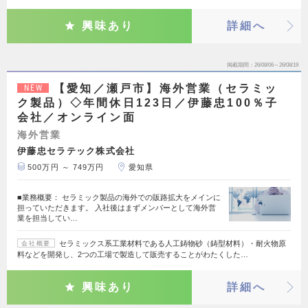
興味あり
詳細へ
掲載期間
26/08/06～26/08/19
【愛知／瀬戸市】海外営業（セラミッ
NEW
ク製品）◇年間休日123日／伊藤忠100％子
会社／オンライン面
海外営業
伊藤忠セラテック株式会社
500万円 ～ 749万円
愛知県
■業務概要： セラミック製品の海外での販路拡大をメインに
担っていただきます。 入社後はまずメンバーとして海外営
業を担当してい…
セラミックス系工業材料である人工鋳物砂（鋳型材料）・耐火物原
会社概要
料などを開発し、2つの工場で製造して販売することがわたくした…
興味あり
詳細へ