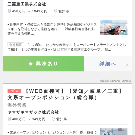
三菱重工業株式会社
450万円 ～ 1049万円
愛知県
■仕事内容 ・多岐にわたる部門と連携し製品知識やビジネス
スキルを取得しながら業務を遂行。 ・対顧客戦略全体に影
響を与える横断…
『この星に、たしかな未来を』 をコーポレートステートメントとし
会社概要
て掲げ、３つの事業をグローバルに展開する三菱重工グループ。 創…
興味あり
詳細へ
掲載期間
26/08/06～26/08/19
【WEB面接可】【愛知／岐阜／三重】
NEW
文系オープンポジション（総合職）
海外営業
ヤマザキマザック株式会社
400万円 ～ 949万円
愛知県
■文系オープンポジション（ポジションサーチ） 以下職種に