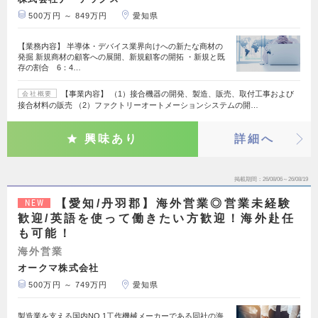
500万円 ～ 849万円
愛知県
【業務内容】 半導体・デバイス業界向けへの新たな商材の
発掘 新規商材の顧客への展開、新規顧客の開拓 ・新規と既
存の割合 6：4…
【事業内容】 （1）接合機器の開発、製造、販売、取付工事および
会社概要
接合材料の販売 （2）ファクトリーオートメーションシステムの開…
興味あり
詳細へ
掲載期間
26/08/06～26/08/19
【愛知/丹羽郡】海外営業◎営業未経験
NEW
歓迎/英語を使って働きたい方歓迎！海外赴任
も可能！
海外営業
オークマ株式会社
500万円 ～ 749万円
愛知県
製造業を支える国内NO.1工作機械メーカーである同社の海