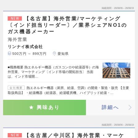
掲載期間
26/08/06～26/08/19
【名古屋】海外営業/マーケティング
NEW
〔インド担当リーダー〕／業界シェアNO1の
ガス機器メーカー
海外営業
リンナイ株式会社
500万円 ～ 899万円
愛知県
■職務概要 熱エネルギー機器（ガスコンロや給湯器等）の海
外営業、マーケティング〔インド市場の開拓担当〕 当面
は、インド市場開…
熱エネルギー機器（厨房、給湯、空調）の開発・製造・販売 【主要
会社概要
取扱商品】 ・給湯機器（給湯器、給湯暖房機、ハイブリッド給湯・…
興味あり
詳細へ
掲載期間
26/08/06～26/08/19
【名古屋／中川区】海外営業・マーケ
NEW