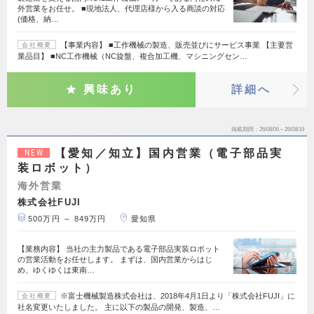
外営業をお任せ。 ■現地法人、代理店様から入る商談の対応
(価格、納…
【事業内容】 ■工作機械の製造、販売並びにサービス事業 【主要営
会社概要
業品目】 ■NC工作機械（NC旋盤、複合加工機、マシニングセン…
興味あり
詳細へ
掲載期間
26/08/06～26/08/19
【愛知／知立】国内営業（電子部品実
NEW
装ロボット）
海外営業
株式会社FUJI
500万円 ～ 849万円
愛知県
【業務内容】 当社の主力製品である電子部品実装ロボット
の営業活動をお任せします。 まずは、国内営業からはじ
め、ゆくゆくは東南…
※富士機械製造株式会社は、2018年4月1日より「株式会社FUJI」に
会社概要
社名変更いたしました。 主に以下の製品の開発、製造、…