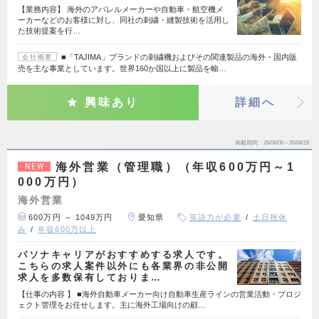
【業務内容】 海外のアパレルメーカーや自動車・航空機メ
ーカーなどのお客様に対し、同社の刺繍・縫製技術を活用し
た技術提案を行…
■「TAJIMA」ブランドの刺繍機およびその関連製品の海外・国内販
会社概要
売を主な事業としています。世界160か国以上に製品を輸…
興味あり
詳細へ
掲載期間
26/08/06～26/08/19
海外営業（管理職）（年収600万円～1
NEW
000万円）
海外営業
600万円 ～ 1049万円
愛知県
英語力が必要
土日祝休
み
年収600万以上
パソナキャリアがおすすめする求人です。
こちらの求人案件以外にも各業界の非公開
求人を多数保有しておりま…
【仕事の内容 】 ■海外自動車メーカー向け自動車生産ラインの営業活動・プロジ
ェクト管理をお任せします。主に海外工場向けの顧…