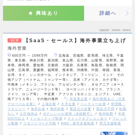
興味あり
詳細へ
掲載期間
26/08/03～26/08/31
【SaaS・セールス】海外事業立ち上げ
NEW
海外営業
600万円 ～ 1599万円
北海道、宮城県、群馬県、埼玉県、千葉
県、東京都、神奈川県、新潟県、富山県、石川県、山梨県、長野県、岐
阜県、静岡県、愛知県、京都府、大阪府、兵庫県、鳥取県、島根県、岡
山県、広島県、愛媛県、福岡県、熊本県、沖縄県、中国、韓国、香港、
台湾、タイ、シンガポール、インドネシア、フィリピン、インド、その
他アジア（ベトナム、ミャンマー等）、北米（アメリカ、カナダ等）、
中南米（メキシコ、ブラジル、アルゼンチン等）、オセアニア（オース
トラリア、ニュージーランド等）、ヨーロッパ（イギリス、フランス、
ドイツ、ロシア等）、中近東・アフリカ（モロッコ、エジプト、UAE、
南アフリカ等）、その他の海外
外資系企業
海外展開あり（日系
グローバル企業）
上場企業
大手企業
ベンチャー企業
管理職・
マネジャー
海外出張
海外折衝
英語力が必要
英語力不問
転勤
なし
土日祝休み
ポテンシャル採用（未経験可）
海外転勤
年収
600万以上
インセンティブ制度
ストックオプションあり
フレック
ス勤務
リモートワーク可能
MBA・留学支援制度
育児支援制度