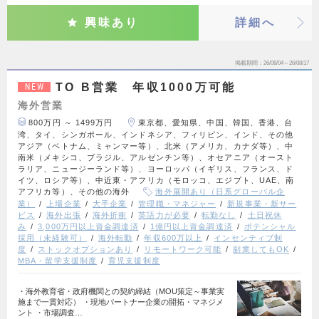
興味あり
詳細へ
掲載期間
26/08/04～26/08/17
TO B営業 年収1000万可能
NEW
海外営業
800万円 ～ 1499万円
東京都、愛知県、中国、韓国、香港、台
湾、タイ、シンガポール、インドネシア、フィリピン、インド、その他
アジア（ベトナム、ミャンマー等）、北米（アメリカ、カナダ等）、中
南米（メキシコ、ブラジル、アルゼンチン等）、オセアニア（オースト
ラリア、ニュージーランド等）、ヨーロッパ（イギリス、フランス、ド
イツ、ロシア等）、中近東・アフリカ（モロッコ、エジプト、UAE、南
アフリカ等）、その他の海外
海外展開あり（日系グローバル企
業）
上場企業
大手企業
管理職・マネジャー
新規事業・新サー
ビス
海外出張
海外折衝
英語力が必要
転勤なし
土日祝休
み
3,000万円以上資金調達済
1億円以上資金調達済
ポテンシャル
採用（未経験可）
海外転勤
年収600万以上
インセンティブ制
度
ストックオプションあり
リモートワーク可能
副業してもOK
MBA・留学支援制度
育児支援制度
・海外教育省・政府機関との契約締結（MOU策定～事業実
施まで一貫対応） ・現地パートナー企業の開拓・マネジメ
ント ・市場調査…