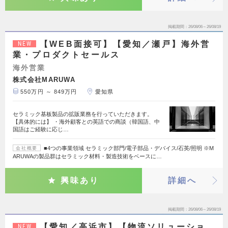
掲載期間
26/08/06～26/08/19
【WEB面接可】【愛知／瀬戸】海外営
NEW
業・プロダクトセールス
海外営業
株式会社MARUWA
550万円 ～ 849万円
愛知県
セラミック基板製品の拡販業務を行っていただきます。
【具体的には】 ・海外顧客との英語での商談（韓国語、中
国語はご経験に応じ…
■4つの事業領域 セラミック部門/電子部品・デバイス/石英/照明 ※M
会社概要
ARUWAの製品群はセラミック材料・製造技術をベースに…
興味あり
詳細へ
掲載期間
26/08/06～26/08/19
【愛知／高浜市】【物流ソリューショ
NEW