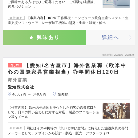
ご興味のある方はぜひご応募ください！ ご経験を確認後、
選考ポジション…
【事業内容】 ■CNC工作機械・コンピュータ統合生産システム・生
会社概要
産支援ソフトウェア・レーザ加工機等の開発・生産・販売・輸出…
興味あり
詳細へ
掲載期間
26/08/06～26/08/19
【愛知/名古屋市】海外営業職（欧米中
NEW
心の国際家具営業担当）◎年間休日120日
海外営業
愛知株式会社
400万円 ～ 649万円
愛知県
【仕事内容】 欧米の先進国を中心とした顧客の営業窓口と
して、日々の問い合わせに対する対応、製品のプロモーショ
ン等をメール、…
同社はイスや机等の『集いと学び空間』に特化した施設家具の専門
会社概要
メーカーとして、デザインから設計・製造・販売・アフターフォロ…