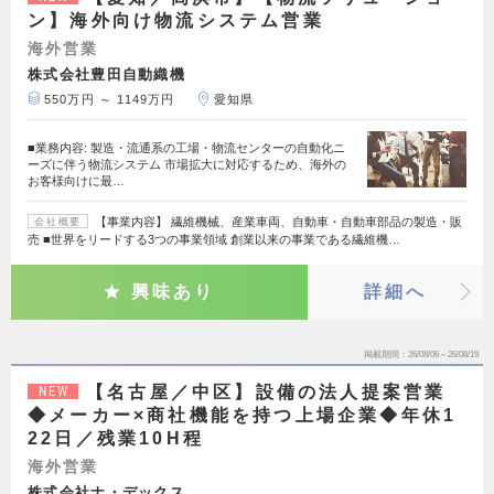
ン】海外向け物流システム営業
海外営業
株式会社豊田自動織機
550万円 ～ 1149万円
愛知県
■業務内容: 製造・流通系の工場・物流センターの自動化ニ
ーズに伴う物流システム 市場拡大に対応するため、海外の
お客様向けに最…
【事業内容】 繊維機械、産業車両、自動車・自動車部品の製造・販
会社概要
売 ■世界をリードする3つの事業領域 創業以来の事業である繊維機…
興味あり
詳細へ
掲載期間
26/08/06～26/08/19
【名古屋／中区】設備の法人提案営業
NEW
◆メーカー×商社機能を持つ上場企業◆年休1
22日／残業10H程
海外営業
株式会社ナ・デックス