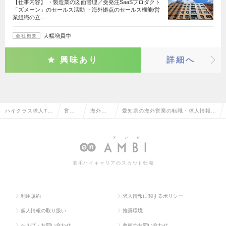
【仕事内容】 ・製造業の図面管理／受発注SaaSプロダクト
「ズメーン」のセールス活動 ・海外拠点のセールス機能/営
業組織の立…
大幅増員中
会社概要
興味あり
詳細へ
ハイクラス求人TO
営業
海外営
愛知県の海外営業の転職・求人情報一
P
系
業
覧
若手ハイキャリアのスカウト転職
利用規約
求人情報に関するポリシー
個人情報の取り扱い
推奨環境
ヘルプ・お問い合わせ
参画のお問い合わせ