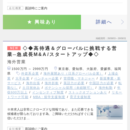
面談時にご案内
会社概要
興味あり
詳細へ
掲載期間
26/08/03～26/08/31
◇◆高待遇＆グローバルに挑戦する営
NEW
業─急成長M&A/スタートアップ◆◇
海外営業
1500万円 ～ 2999万円
東京都、愛知県、大阪府、愛媛県、福岡
県
外資系企業
海外展開あり（日系グローバル企業）
上場企
業
大手企業
ベンチャー企業
管理職・マネジャー
新規事業・新
サービス
海外出張
海外折衝
英語力が必要
中国語力が必要
転
勤なし
土日祝休み
ポテンシャル採用（未経験可）
海外転勤
年
収600万以上
インセンティブ制度
ストックオプションあり
リモー
トワーク可能
MBA・留学支援制度
育児支援制度
※本求人は非常にクローズドな情報であり、また応募できる
候補者が限られております為、ご興味いただければすぐに返
信いただけま…
面談時にご案内
会社概要