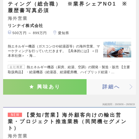
ティング（総合職） ※業界シェアNO1 ※
履歴書写真必須
海外営業
リンナイ株式会社
500万円 ～ 899万円
愛知県
熱エネルギー機器（ガスコンロや給湯器等）の海外営業、マ
ーケティングを行っていただきます。 【具体的には】 ＜日
本本社側＞ ・海…
熱エネルギー機器（厨房、給湯、空調）の開発・製造・販売 【主要
会社概要
取扱商品】 ・給湯機器（給湯器、給湯暖房機、ハイブリッド給湯・…
興味あり
詳細へ
掲載期間
26/08/06～26/08/19
【愛知/営業】海外顧客向けの輸出営
NEW
業・プロジェクト推進業務（民間機セグメン
ト）
海外営業