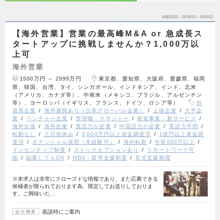
掲載期間
26/06/18～26/08/12
【海外営業】営業の最高峰M&A or 急成長ス
タートアップに挑戦しませんか？1,000万以
上可
海外営業
1500万円 ～ 2999万円
東京都、愛知県、大阪府、愛媛県、福岡
県、韓国、台湾、タイ、シンガポール、インドネシア、インド、北米
（アメリカ、カナダ等）、中南米（メキシコ、ブラジル、アルゼンチン
等）、ヨーロッパ（イギリス、フランス、ドイツ、ロシア等）
外
資系企業
海外展開あり（日系グローバル企業）
上場企業
大手企
業
ベンチャー企業
管理職・マネジャー
新規事業・新サービス
海外出張
海外折衝
英語力が必要
中国語力が必要
英語力不問
転勤なし
土日祝休み
3,000万円以上資金調達済
1億円以上資金調
達済
ポテンシャル採用（未経験可）
海外転勤
年収600万以上
インセンティブ制度
ストックオプションあり
リモートワーク可
能
副業してもOK
MBA・留学支援制度
育児支援制度
※本求人は非常にクローズドな情報であり、また応募できる
候補者が限られております為、限定してお送りしておりま
す。ご興味いた…
面談時にご案内
会社概要