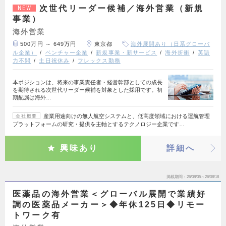
次世代リーダー候補／海外営業（新規
NEW
事業）
海外営業
500万円 ～ 649万円
東京都
海外展開あり（日系グローバ
ル企業）
ベンチャー企業
新規事業・新サービス
海外折衝
英語
力不問
土日祝休み
フレックス勤務
本ポジションは、将来の事業責任者・経営幹部としての成長
を期待される次世代リーダー候補を対象とした採用です。初
期配属は海外…
産業用途向けの無人航空システムと、低高度領域における運航管理
会社概要
プラットフォームの研究・提供を主軸とするテクノロジー企業です…
興味あり
詳細へ
掲載期間
26/08/05～26/08/18
医薬品の海外営業＜グローバル展開で業績好
調の医薬品メーカー＞◆年休125日◆リモー
トワーク有