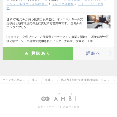
テンシャル採用（未経験可）
フレックス勤務
リモートワーク可
能
世界で3社のみが持つ技術力を武器に、水・エネルギーの安
定供給と地球環境の保全に貢献する営業職です。 国内外の
エンジニアリン…
化学プラント内部装置メーカーとして事業を開始し、石油精製や石
会社概要
油化学プラントの分野で使用されるインターナルや、水道局・工業…
興味あり
詳細へ
ハイクラス求人T
営業
海外営
英語力不問の海外営業の転職・求人情
OP
系
業
報一覧
若手ハイキャリアのスカウト転職