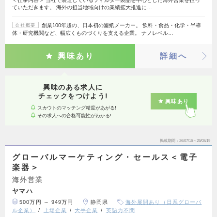
ていただきます。 海外の担当地域向けの業績拡大推進に…
創業100年超の、日本初の濾紙メーカー。 飲料・食品・化学・半導
会社概要
体・研究機関など、幅広くものづくりを支える企業。 ナノレベル…
興味あり
詳細へ
興味のある求人に
チェックをつけよう!
興味あり
スカウトのマッチング精度があがる!
その求人への合格可能性がわかる!
掲載期間
26/07/16～26/08/19
グローバルマーケティング・セールス＜電子
楽器＞
海外営業
ヤマハ
500万円 ～ 949万円
静岡県
海外展開あり（日系グローバ
ル企業）
上場企業
大手企業
英語力不問