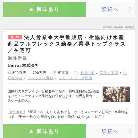
興味あり
詳細へ
掲載期間
26/08/05～26/08/18
法人営業◆大手量販店・生協向け水産
NEW
商品フルフレックス勤務／業界トップクラス
／在宅可
海外営業
Umios株式会社
500万円 ～ 799万円
東京都
上場企業
英語力不問
土
日祝休み
フレックス勤務
リモートワーク可能
国内外のサプライヤーと顧客をつなぎ、飼料原料の安定供給
を担うトレーディング業務をお任せします。世界を舞台に、
スケールの大…
「世界においしいしあわせを」というスローガンを掲げ、水産物を
会社概要
コアに“安全・安心”な原料を買い付け、価値のあるものに加工・…
興味あり
詳細へ