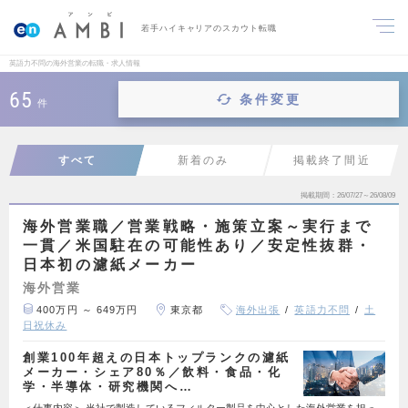
若手ハイキャリアのスカウト転職
英語力不問の海外営業の転職・求人情報
65
条件変更
件
すべて
新着のみ
掲載終了間近
掲載期間
26/07/27～26/08/09
海外営業職／営業戦略・施策立案～実行まで
一貫／米国駐在の可能性あり／安定性抜群・
日本初の濾紙メーカー
海外営業
400万円 ～ 649万円
東京都
海外出張
英語力不問
土
日祝休み
創業100年超えの日本トップランクの濾紙
メーカー・シェア80％／飲料・食品・化
学・半導体・研究機関へ…
＜仕事内容＞ 当社で製造しているフィルター製品を中心とした海外営業を担っ