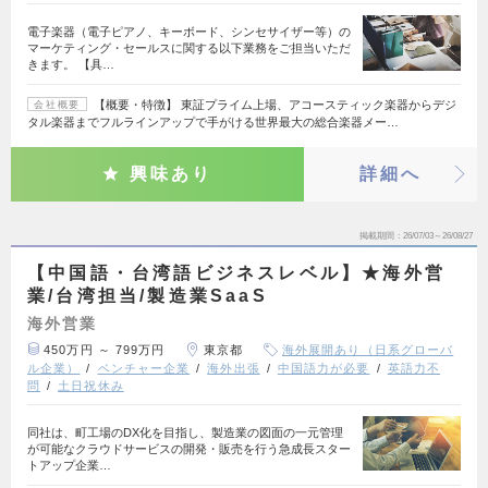
電子楽器（電子ピアノ、キーボード、シンセサイザー等）の
マーケティング・セールスに関する以下業務をご担当いただ
きます。 【具…
【概要・特徴】 東証プライム上場、アコースティック楽器からデジ
会社概要
タル楽器までフルラインアップで手がける世界最大の総合楽器メー…
興味あり
詳細へ
掲載期間
26/07/03～26/08/27
【中国語・台湾語ビジネスレベル】★海外営
業/台湾担当/製造業SaaS
海外営業
450万円 ～ 799万円
東京都
海外展開あり（日系グローバ
ル企業）
ベンチャー企業
海外出張
中国語力が必要
英語力不
問
土日祝休み
同社は、町工場のDX化を目指し、製造業の図面の一元管理
が可能なクラウドサービスの開発・販売を行う急成長スター
トアップ企業…