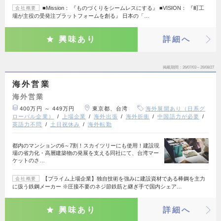
■Mission： 『ものづくりをシームレスにする』 ■VISION： 『町工
会社概要
場が主役の受発注プラットフォームを創る』 日本の「…
興味あり
詳細へ
掲載期間
26/07/03～26/08/27
海外営業
海外営業
400万円 ～ 449万円
東京都、台湾
海外展開あり（日系グ
ローバル企業）
上場企業
海外出張
海外折衝
中国語力が必要
英語力不問
土日祝休み
海外転勤
都内のマンションの6～7割！スカイツリーにも使用！建設現
場の省力化・高層建築物の発展を支える同社にて、台湾マー
ケットのさ…
【プライム上場企業】独自技術を強みに建設資材である棒鋼を主力
会社概要
に扱う鉄鋼メーカー ※圧接不要のネジ節鉄筋と継ぎ手で国内シェア…
興味あり
詳細へ