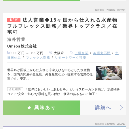
掲載期間
26/08/05～26/08/18
法人営業◆15ヶ国から仕入れる水産物
NEW
フルフレックス勤務／業界トップクラス／在
宅可
海外営業
Umios株式会社
500万円 ～ 799万円
大阪府
上場企業
英語力不問
土
日祝休み
フレックス勤務
リモートワーク可能
世界15か国以上から仕入れる冷凍えびを中心とした水産物
を、国内の問屋や量販店、外食産業などへ提案する営業の仕
事です。安定…
「世界においしいしあわせを」というスローガンを掲げ、水産物を
会社概要
コアに“安全・安心”な原料を買い付け、価値のあるものに加工・…
興味あり
詳細へ
掲載期間
26/08/05～26/08/18