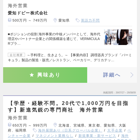
海外営業
愛知ドビー株式会社
500万円 ～ 749万円
愛知県
英語力不問
■ポジションの役割 海外事業の中核メンバーとして、海外代
理店やパートナー企業との関係構築を通じて、VERMICULA
Rブラ…
～手料理と、生きよう。～ 【事業内容】 調理器具ブランド「バーミ
会社概要
キュラ」製品の製造・販売／レストラン、ベーカリー、デリカテッ…
興味あり
詳細へ
掲載期間
26/07/27～26/08/09
【学歴・経験不問。20代で1,000万円を目指
す】新進気鋭の専門商社 海外営業
海外営業
650万円 ～ 999万円
北海道、宮城県、東京都、愛知県、大阪
府、福岡県
海外展開あり（日系グローバル企業）
大手企業
ベ
ンチャー企業
マネジメント業務なし
新規事業・新サービス
海外