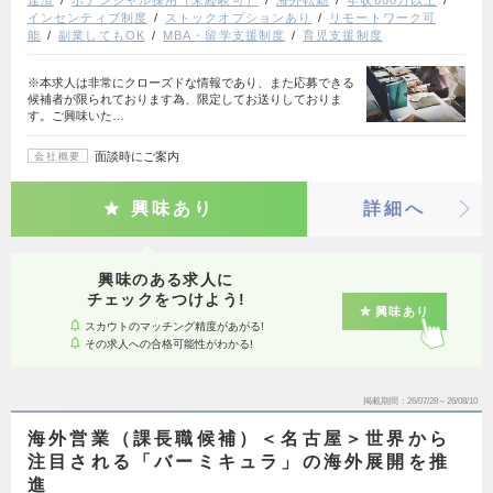
達済
ポテンシャル採用（未経験可）
海外転勤
年収600万以上
インセンティブ制度
ストックオプションあり
リモートワーク可
能
副業してもOK
MBA・留学支援制度
育児支援制度
※本求人は非常にクローズドな情報であり、また応募できる
候補者が限られております為、限定してお送りしておりま
す。ご興味いた…
面談時にご案内
会社概要
興味あり
詳細へ
興味のある求人に
チェックをつけよう!
興味あり
スカウトのマッチング精度があがる!
その求人への合格可能性がわかる!
掲載期間
26/07/28～26/08/10
海外営業（課長職候補）＜名古屋＞世界から
注目される「バーミキュラ」の海外展開を推
進