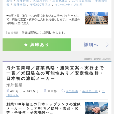
出張
海外折衝
英語力不問
土日祝休み
20代役員在籍
事業責任
者
海外転勤
年収600万以上
インセンティブ制度
■仕事内容 【ビジネスの要であるジュエリーバイヤーとし
て、商品の査定・買取や仕入れをお任せします】 ▼新規の
お客様（主に法人…
詳細は面談にてご説明いたします。
会社概要
興味あり
詳細へ
掲載期間
26/07/27～26/08/09
海外営業職／営業戦略・施策立案～実行まで
一貫／米国駐在の可能性あり／安定性抜群・
日本初の濾紙メーカー
海外営業
400万円 ～ 649万円
東京都
海外出張
英語力不問
土
日祝休み
創業100年超えの日本トップランクの濾紙
メーカー・シェア80％／飲料・食品・化
学・半導体・研究機関へ…