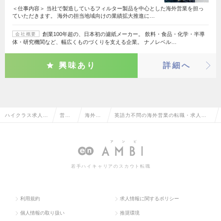
＜仕事内容＞ 当社で製造しているフィルター製品を中心とした海外営業を担っ
ていただきます。 海外の担当地域向けの業績拡大推進に…
創業100年超の、日本初の濾紙メーカー。 飲料・食品・化学・半導
会社概要
体・研究機関など、幅広くものづくりを支える企業。 ナノレベル…
興味あり
詳細へ
ハイクラス求人T
営業
海外営
英語力不問の海外営業の転職・求人情
OP
系
業
報一覧
若手ハイキャリアのスカウト転職
利用規約
求人情報に関するポリシー
個人情報の取り扱い
推奨環境