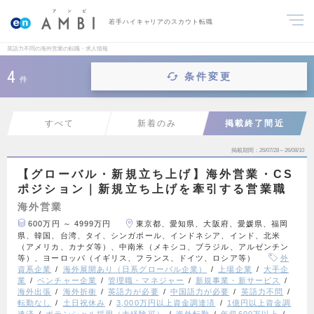
若手ハイキャリアのスカウト転職
英語力不問の海外営業の転職・求人情報
4
条件変更
件
すべて
新着のみ
掲載終了間近
掲載期間
26/07/28～26/08/10
【グローバル・新規立ち上げ】海外営業・CS
ポジション｜新規立ち上げを牽引する営業職
海外営業
600万円 ～ 4999万円
東京都、愛知県、大阪府、愛媛県、福岡
県、韓国、台湾、タイ、シンガポール、インドネシア、インド、北米
（アメリカ、カナダ等）、中南米（メキシコ、ブラジル、アルゼンチン
等）、ヨーロッパ（イギリス、フランス、ドイツ、ロシア等）
外
資系企業
海外展開あり（日系グローバル企業）
上場企業
大手企
業
ベンチャー企業
管理職・マネジャー
新規事業・新サービス
海外出張
海外折衝
英語力が必要
中国語力が必要
英語力不問
転勤なし
土日祝休み
3,000万円以上資金調達済
1億円以上資金調