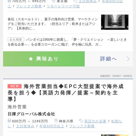
700万円 ～ 949万円
東京都
土日祝休み
年収600万以
上
フレックス勤務
リモートワーク可能
食玩（スモールトイ）、菓子の海外向け営業、マーケティン
グをご担当いただきます。 （担当エリア：欧米またはアジ
ア） 【具体的に…
バンダイは1950年に創業し、「夢・クリエイション ～楽しいとき
会社概要
を創る企業～」を企業スローガンに掲げ、 IPを軸に玩具、ガ…
興味あり
詳細へ
掲載期間
26/08/07～26/08/20
海外営業担当◆EPC大型提案で海外成
NEW
長を担う◆【英語力発揮／提案～契約を主
導】
海外営業
日揮グローバル株式会社
600万円 ～ 1249万円
神奈川県
英語力が必要
転勤な
し
土日祝休み
年収600万以上
フレックス勤務