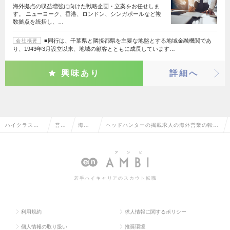
海外拠点の収益増強に向けた戦略企画・立案をお任せしま
す。 ニューヨーク、香港、ロンドン、シンガポールなど複
数拠点を統括し、…
■同行は、千葉県と隣接都県を主要な地盤とする地域金融機関であ
会社概要
り、1943年3月設立以来、地域の顧客とともに成長しています…
興味あり
詳細へ
ハイクラス求
営業
海外営
ヘッドハンターの掲載求人の海外営業の転
人TOP
系
業
職・求人情報一覧
若手ハイキャリアのスカウト転職
利用規約
求人情報に関するポリシー
個人情報の取り扱い
推奨環境