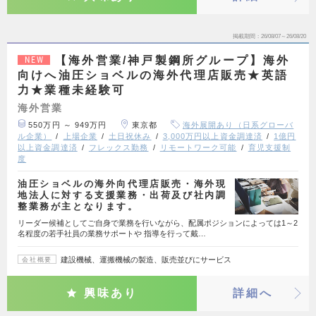
掲載期間
26/08/07～26/08/20
【海外営業/神戸製鋼所グループ】海外
NEW
向けへ油圧ショベルの海外代理店販売★英語
力★業種未経験可
海外営業
550万円 ～ 949万円
東京都
海外展開あり（日系グローバ
ル企業）
上場企業
土日祝休み
3,000万円以上資金調達済
1億円
以上資金調達済
フレックス勤務
リモートワーク可能
育児支援制
度
油圧ショベルの海外向代理店販売・海外現
地法人に対する支援業務・出荷及び社内調
整業務が主となります。
リーダー候補としてご自身で業務を行いながら、配属ポジションによっては1～2
名程度の若手社員の業務サポートや 指導を行って戴…
建設機械、運搬機械の製造、販売並びにサービス
会社概要
興味あり
詳細へ