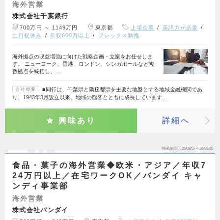
海外営業
株式会社千葉銀行
700万円 ～ 1149万円
東京都
上場企業
英語力が必要
土日祝休み
年収600万以上
フレックス勤務
海外拠点の収益増強に向けた戦略企画・立案をお任せしま
す。 ニューヨーク、香港、ロンドン、シンガポールなど複
数拠点を統括し、…
■同行は、千葉県と隣接都県を主要な地盤とする地域金融機関であ
会社概要
り、1943年3月設立以来、地域の顧客とともに成長しています…
興味あり
詳細へ
掲載期間
26/08/07～26/08/20
食品・菓子の海外営業◆欧米・アジア／年収7
24万円以上／在宅ワークOK／バンダイ キャ
ンディ事業部
海外営業
株式会社バンダイ