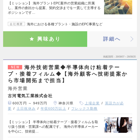
【ミッション】 海外プラントEPC案件の営業組織に所属
し、案件の創出から提案、契約交渉までを一貫して主導する
ポジションです…
海外における各種プラント・施設のEPC事業など
会社概要
興味あり
詳細へ
掲載期間
26/08/07～26/08/20
海外技術営業◆半導体向け粘着テー
NEW
プ・接着フィルム◆【海外顧客へ技術提案か
ら市場開拓まで担当】
海外営業
古河電気工業株式会社
600万円 ～ 949万円
神奈川県
上場企業
英語力が必
要
土日祝休み
年収600万以上
フレックス勤務
【ミッション】 半導体向け粘着テープ・接着フィルムを取
り扱う技術・営業課への配属です。 海外の半導体メーカー
を中心に、技術提…