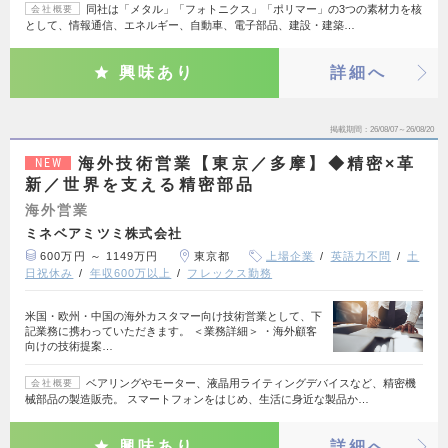
同社は「メタル」「フォトニクス」「ポリマー」の3つの素材力を核
会社概要
として、情報通信、エネルギー、自動車、電子部品、建設・建築…
興味あり
詳細へ
掲載期間
26/08/07～26/08/20
海外技術営業【東京／多摩】◆精密×革
NEW
新／世界を支える精密部品
海外営業
ミネベアミツミ株式会社
600万円 ～ 1149万円
東京都
上場企業
英語力不問
土
日祝休み
年収600万以上
フレックス勤務
米国・欧州・中国の海外カスタマー向け技術営業として、下
記業務に携わっていただきます。 ＜業務詳細＞ ・海外顧客
向けの技術提案…
ベアリングやモーター、液晶用ライティングデバイスなど、精密機
会社概要
械部品の製造販売。 スマートフォンをはじめ、生活に身近な製品か…
興味あり
詳細へ