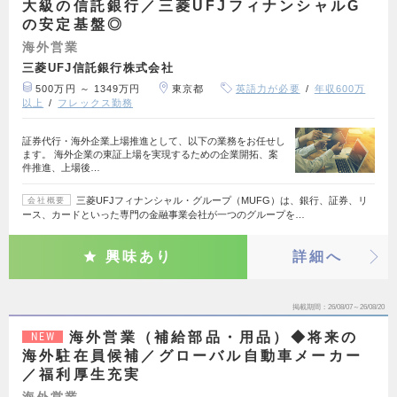
大級の信託銀行／三菱UFJフィナンシャルG
の安定基盤◎
海外営業
三菱UFJ信託銀行株式会社
500万円 ～ 1349万円
東京都
英語力が必要
年収600万
以上
フレックス勤務
証券代行・海外企業上場推進として、以下の業務をお任せし
ます。 海外企業の東証上場を実現するための企業開拓、案
件推進、上場後…
三菱UFJフィナンシャル・グループ（MUFG）は、銀行、証券、リ
会社概要
ース、カードといった専門の金融事業会社が一つのグループを…
興味あり
詳細へ
掲載期間
26/08/07～26/08/20
海外営業（補給部品・用品）◆将来の
NEW
海外駐在員候補／グローバル自動車メーカー
／福利厚生充実