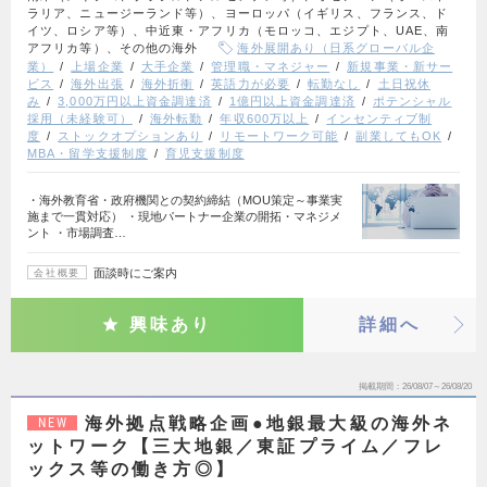
ラリア、ニュージーランド等）、ヨーロッパ（イギリス、フランス、ド
イツ、ロシア等）、中近東・アフリカ（モロッコ、エジプト、UAE、南
アフリカ等）、その他の海外
海外展開あり（日系グローバル企
業）
上場企業
大手企業
管理職・マネジャー
新規事業・新サー
ビス
海外出張
海外折衝
英語力が必要
転勤なし
土日祝休
み
3,000万円以上資金調達済
1億円以上資金調達済
ポテンシャル
採用（未経験可）
海外転勤
年収600万以上
インセンティブ制
度
ストックオプションあり
リモートワーク可能
副業してもOK
MBA・留学支援制度
育児支援制度
・海外教育省・政府機関との契約締結（MOU策定～事業実
施まで一貫対応） ・現地パートナー企業の開拓・マネジメ
ント ・市場調査…
面談時にご案内
会社概要
興味あり
詳細へ
掲載期間
26/08/07～26/08/20
海外拠点戦略企画●地銀最大級の海外ネ
NEW
ットワーク【三大地銀／東証プライム／フレ
ックス等の働き方◎】