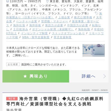
1100万円 ～ 2999万円
東京都、愛知県、大阪府、愛媛県、福岡
県、韓国、台湾、タイ、シンガポール、インドネシア、インド、北米
（アメリカ、カナダ等）、中南米（メキシコ、ブラジル、アルゼンチン
等）、ヨーロッパ（イギリス、フランス、ドイツ、ロシア等）
海
外展開あり（日系グローバル企業）
上場企業
株式公開準備
大手
企業
ベンチャー企業
管理職・マネジャー
新規事業・新サービ
ス
海外出張
海外折衝
英語力が必要
中国語力が必要
転勤な
し
土日祝休み
ポテンシャル採用（未経験可）
海外転勤
年収60
0万以上
インセンティブ制度
ストックオプションあり
リモートワ
ーク可能
MBA・留学支援制度
育児支援制度
※本求人は非常にクローズドな情報であり、また応募できる
候補者が限られております為、限定してお送りしておりま
す。 ご興味いた…
面談時にご案内させていただきます。
会社概要
興味あり
詳細へ
掲載期間
26/08/07～26/08/20
海外営業（管理職）◆丸紅Gの鉄鋼原料
NEW
専門商社／資源循環型社会を支える挑戦
海外営業