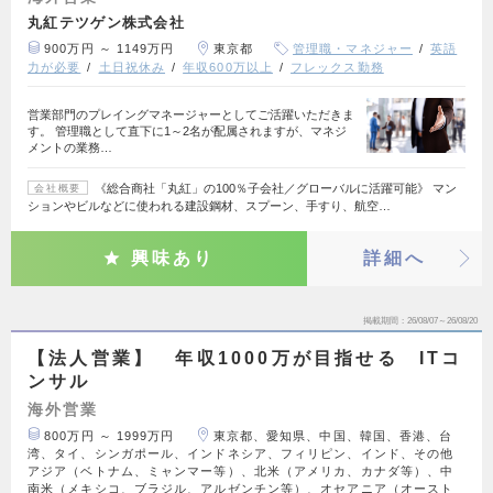
丸紅テツゲン株式会社
900万円 ～ 1149万円
東京都
管理職・マネジャー
英語
力が必要
土日祝休み
年収600万以上
フレックス勤務
営業部門のプレイングマネージャーとしてご活躍いただきま
す。 管理職として直下に1～2名が配属されますが、マネジ
メントの業務…
《総合商社「丸紅」の100％子会社／グローバルに活躍可能》 マン
会社概要
ションやビルなどに使われる建設鋼材、スプーン、手すり、航空…
興味あり
詳細へ
掲載期間
26/08/07～26/08/20
【法人営業】 年収1000万が目指せる ITコ
ンサル
海外営業
800万円 ～ 1999万円
東京都、愛知県、中国、韓国、香港、台
湾、タイ、シンガポール、インドネシア、フィリピン、インド、その他
アジア（ベトナム、ミャンマー等）、北米（アメリカ、カナダ等）、中
南米（メキシコ、ブラジル、アルゼンチン等）、オセアニア（オースト