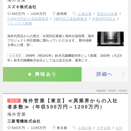
海外営業
スズキ株式会社
500万円 ～ 1049万円
静岡県
上場企業
英語力が必要
3,000万円以上資金調達済
1億円以上資金調達済
年収600万以上
フレックス勤務
海外代理店からの受注・出荷対応業務と海外出張指導、海外
プロジェクト対応業務に携わっていただきます。 数年経験
を積んだ後、部…
1909年（明治42年）鈴木式織機製作所として創業、1920年（大正9
会社概要
年）鈴木式織機株式会社として法人設立以来、着実にそ…
興味あり
詳細へ
掲載期間
26/08/07～26/08/20
海外営業【東京】≪異業界からの入社
NEW
者多数≫（年収500万円～1200万円）
海外営業
三菱電機株式会社
500万円 ～ 1249万円
東京都
上場企業
大手企業
土日