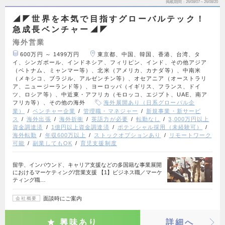
掲載期間
26/08/07～26/08/20
◢◤世界を本気で目指すグローバルテック！
急成長ベンチャー◢◤
海外営業
600万円 ～ 1499万円
東京都、中国、韓国、香港、台湾、タ
イ、シンガポール、インドネシア、フィリピン、インド、その他アジア
（ベトナム、ミャンマー等）、北米（アメリカ、カナダ等）、中南米
（メキシコ、ブラジル、アルゼンチン等）、オセアニア（オーストラリ
ア、ニュージーランド等）、ヨーロッパ（イギリス、フランス、ドイ
ツ、ロシア等）、中近東・アフリカ（モロッコ、エジプト、UAE、南ア
フリカ等）、その他の海外
海外展開あり（日系グローバル企
業）
ベンチャー企業
管理職・マネジャー
新規事業・新サービ
ス
海外出張
海外折衝
英語力が必要
転勤なし
3,000万円以上
資金調達済
1億円以上資金調達済
ポテンシャル採用（未経験可）
海外転勤
年収600万以上
ストックオプションあり
リモートワーク
可能
副業してもOK
育児支援制度
留学、インバウンド、キャリア支援などの多国籍な事業展開
におけるマーケティング/営業支援 【1】ビジネス職／マーケ
ティング職…
面談時にご案内
会社概要
興味あり
詳細へ