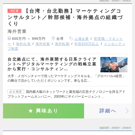
掲載期間
26/08/07～26/08/20
【台湾・台北勤務】マーケティングコ
NEW
ンサルタント／幹部候補・海外拠点の組織づ
くり
海外営業
600万円 ～ 999万円
台湾
上場企業
管理職・マネジャ
ー
海外出張
海外折衝
海外転勤
年収600万以上
インセンティ
ブ制度
台北拠点にて、海外展開する日系クライア
ントへデジタルマーケティングの戦略立案
から実行・コンサルティン…
大手・メガベンチャーで培ったマーケティングスキルを、「グローバル×経営」
の舞台で活かしていただくポジションです。単なる広…
国内最大級のネットワークと最先端の広告テクノロジーを誇るアド
会社概要
プラットフォームカンパニー。2003年にサイバーエージェント…
興味あり
詳細へ
掲載期間
26/08/07～26/08/20