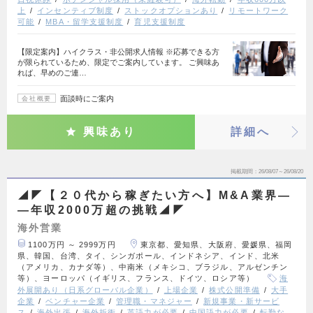
上
インセンティブ制度
ストックオプションあり
リモートワーク
可能
MBA・留学支援制度
育児支援制度
【限定案内】ハイクラス・非公開求人情報 ※応募できる方
が限られているため、限定でご案内しています。 ご興味あ
れば、早めのご連…
面談時にご案内
会社概要
興味あり
詳細へ
掲載期間
26/08/07～26/08/20
◢◤【２０代から稼ぎたい方へ】M&A業界―
―年収2000万超の挑戦◢◤
海外営業
1100万円 ～ 2999万円
東京都、愛知県、大阪府、愛媛県、福岡
県、韓国、台湾、タイ、シンガポール、インドネシア、インド、北米
（アメリカ、カナダ等）、中南米（メキシコ、ブラジル、アルゼンチン
等）、ヨーロッパ（イギリス、フランス、ドイツ、ロシア等）
海
外展開あり（日系グローバル企業）
上場企業
株式公開準備
大手
企業
ベンチャー企業
管理職・マネジャー
新規事業・新サービ
ス
海外出張
海外折衝
英語力が必要
中国語力が必要
転勤な