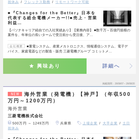
祝休み
フレックス勤務
リモートワーク可能
■『Changes for the Better』日本を
代表する総合電機メーカー!!■売上・営業
利益…
【パソナキャリア経由での入社実績あり】【業務内容】 ■数千万～百億円規模の
案件を、年単位の長いタームで受注前から受注後、ア…
■重電システム、産業メカトロニクス、情報通信システム、電子デ
会社概要
バイス、家庭電器などの製造・販売 三菱電機グループ コミットメ…
興味あり
詳細へ
掲載期間
26/08/07～26/08/20
海外営業（発電機）【神戸】（年収500
NEW
万円～1200万円）
海外営業
三菱電機株式会社
500万円 ～ 1249万円
兵庫県
上場企業
大手企業
土日
祝休み