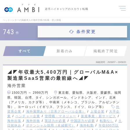
若手ハイキャリアのスカウト転職
ヘッドハンターの掲載求人の海外営業の転職・求人情報
743
条件変更
件
すべて
新着のみ
掲載終了間近
掲載期間
26/08/07～26/08/20
◢◤年収最大5,400万円｜グローバルM&A×
製造業SaaS営業の最前線へ◢◤
海外営業
1500万円 ～ 2999万円
東京都、愛知県、大阪府、愛媛県、福岡
県、韓国、台湾、タイ、シンガポール、インドネシア、インド、北米
（アメリカ、カナダ等）、中南米（メキシコ、ブラジル、アルゼンチン
等）、ヨーロッパ（イギリス、フランス、ドイツ、ロシア等）
外
資系企業
海外展開あり（日系グローバル企業）
上場企業
大手企
業
ベンチャー企業
管理職・マネジャー
新規事業・新サービス
海外出張
海外折衝
英語力が必要
中国語力が必要
転勤なし
土
日祝休み
ポテンシャル採用（未経験可）
海外転勤
年収600万以