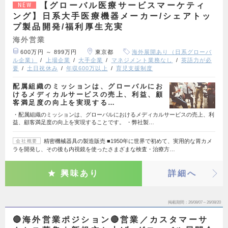
【グローバル医療サービスマーケティ
NEW
ング】日系大手医療機器メーカー/シェアトッ
プ製品開発/福利厚生充実
海外営業
600万円 ～ 899万円
東京都
海外展開あり（日系グローバ
ル企業）
上場企業
大手企業
マネジメント業務なし
英語力が必
要
土日祝休み
年収600万以上
育児支援制度
配属組織のミッションは、グローバルにお
けるメディカルサービスの売上、利益、顧
客満足度の向上を実現する…
・配属組織のミッションは、グローバルにおけるメディカルサービスの売上、利
益、顧客満足度の向上を実現することです。 ・弊社製…
精密機械器具の製造販売 ■1950年に世界で初めて、実用的な胃カメ
会社概要
ラを開発し、その後も内視鏡を使ったさまざまな検査・治療方…
興味あり
詳細へ
掲載期間
26/08/07～26/08/20
🔴海外営業ポジション🔴営業／カスタマーサ