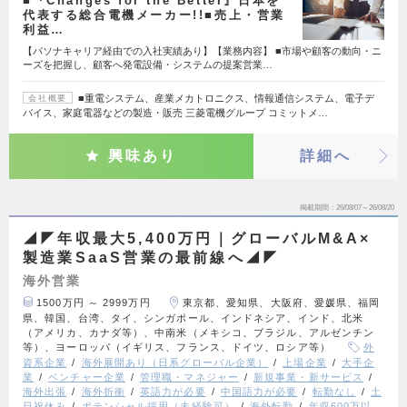
■『Changes for the Better』日本を
代表する総合電機メーカー!!■売上・営業
利益…
【パソナキャリア経由での入社実績あり】【業務内容】 ■市場や顧客の動向・ニ
ーズを把握し、顧客へ発電設備・システムの提案営業…
■重電システム、産業メカトロニクス、情報通信システム、電子デ
会社概要
バイス、家庭電器などの製造・販売 三菱電機グループ コミットメ…
興味あり
詳細へ
掲載期間
26/08/07～26/08/20
◢◤年収最大5,400万円｜グローバルM&A×
製造業SaaS営業の最前線へ◢◤
海外営業
1500万円 ～ 2999万円
東京都、愛知県、大阪府、愛媛県、福岡
県、韓国、台湾、タイ、シンガポール、インドネシア、インド、北米
（アメリカ、カナダ等）、中南米（メキシコ、ブラジル、アルゼンチン
等）、ヨーロッパ（イギリス、フランス、ドイツ、ロシア等）
外
資系企業
海外展開あり（日系グローバル企業）
上場企業
大手企
業
ベンチャー企業
管理職・マネジャー
新規事業・新サービス
海外出張
海外折衝
英語力が必要
中国語力が必要
転勤なし
土
日祝休み
ポテンシャル採用（未経験可）
海外転勤
年収600万以