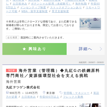
し
土日祝休み
ポテンシャル採用（未経験可）
海外転勤
年収60
0万以上
インセンティブ制度
ストックオプションあり
リモートワ
ーク可能
MBA・留学支援制度
育児支援制度
※本求人は非常にクローズドな情報であり、また応募できる
候補者が限られております為、限定してお送りしておりま
す。 ご興味いた…
面談時にご案内させていただきます。
会社概要
興味あり
詳細へ
掲載期間
26/08/07～26/08/20
海外営業（管理職）◆丸紅Gの鉄鋼原料
NEW
専門商社／資源循環型社会を支える挑戦
海外営業
丸紅テツゲン株式会社
900万円 ～ 1149万円
東京都
管理職・マネジャー
英語
力が必要
土日祝休み
年収600万以上
フレックス勤務