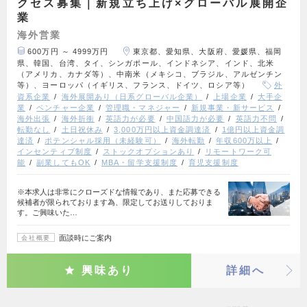
クセス募集｜新規立ち上げ×グローバル展開企
業
海外営業
600万円 ～ 4999万円
東京都、愛知県、大阪府、愛媛県、福岡
県、韓国、台湾、タイ、シンガポール、インドネシア、インド、北米
（アメリカ、カナダ等）、中南米（メキシコ、ブラジル、アルゼンチン
等）、ヨーロッパ（イギリス、フランス、ドイツ、ロシア等）
外
資系企業
海外展開あり（日系グローバル企業）
上場企業
大手企
業
ベンチャー企業
管理職・マネジャー
新規事業・新サービス
海外出張
海外折衝
英語力が必要
中国語力が必要
英語力不問
転勤なし
土日祝休み
3,000万円以上資金調達済
1億円以上資金調
達済
ポテンシャル採用（未経験可）
海外転勤
年収600万以上
インセンティブ制度
ストックオプションあり
リモートワーク可
能
副業してもOK
MBA・留学支援制度
育児支援制度
※本求人は非常にクローズドな情報であり、また応募できる
候補者が限られております為、限定してお送りしておりま
す。ご興味いた…
面談時にご案内
会社概要
興味あり
詳細へ