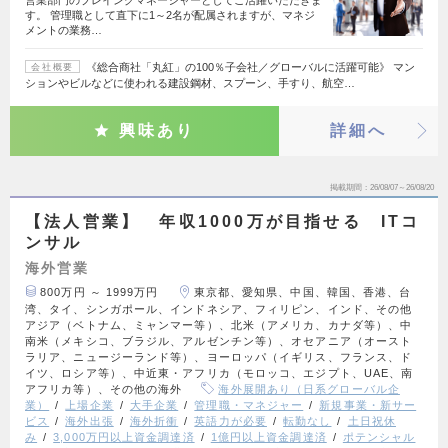
営業部門のプレイングマネージャーとしてご活躍いただきま
す。 管理職として直下に1～2名が配属されますが、マネジ
メントの業務…
《総合商社「丸紅」の100％子会社／グローバルに活躍可能》 マン
会社概要
ションやビルなどに使われる建設鋼材、スプーン、手すり、航空…
興味あり
詳細へ
掲載期間
26/08/07～26/08/20
【法人営業】 年収1000万が目指せる ITコ
ンサル
海外営業
800万円 ～ 1999万円
東京都、愛知県、中国、韓国、香港、台
湾、タイ、シンガポール、インドネシア、フィリピン、インド、その他
アジア（ベトナム、ミャンマー等）、北米（アメリカ、カナダ等）、中
南米（メキシコ、ブラジル、アルゼンチン等）、オセアニア（オースト
ラリア、ニュージーランド等）、ヨーロッパ（イギリス、フランス、ド
イツ、ロシア等）、中近東・アフリカ（モロッコ、エジプト、UAE、南
アフリカ等）、その他の海外
海外展開あり（日系グローバル企
業）
上場企業
大手企業
管理職・マネジャー
新規事業・新サー
ビス
海外出張
海外折衝
英語力が必要
転勤なし
土日祝休
み
3,000万円以上資金調達済
1億円以上資金調達済
ポテンシャル