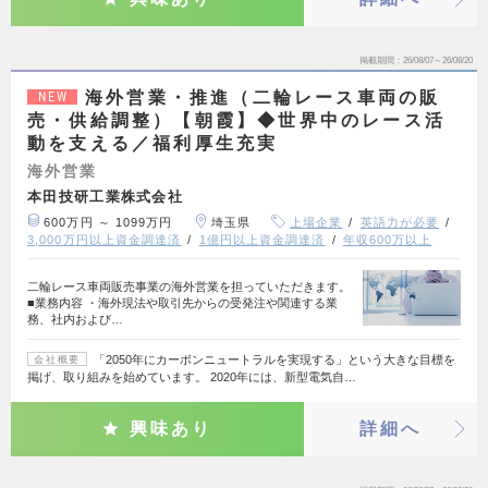
掲載期間
26/08/07～26/08/20
海外営業・推進（二輪レース車両の販
NEW
売・供給調整）【朝霞】◆世界中のレース活
動を支える／福利厚生充実
海外営業
本田技研工業株式会社
600万円 ～ 1099万円
埼玉県
上場企業
英語力が必要
3,000万円以上資金調達済
1億円以上資金調達済
年収600万以上
二輪レース車両販売事業の海外営業を担っていただきます。
■業務内容 ・海外現法や取引先からの受発注や関連する業
務、社内および…
「2050年にカーボンニュートラルを実現する」という大きな目標を
会社概要
掲げ、取り組みを始めています。 2020年には、新型電気自…
興味あり
詳細へ