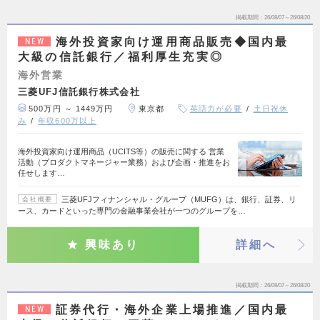
掲載期間
26/08/07～26/08/20
海外投資家向け運用商品販売◆国内最
NEW
大級の信託銀行／福利厚生充実◎
海外営業
三菱UFJ信託銀行株式会社
500万円 ～ 1449万円
東京都
英語力が必要
土日祝休
み
年収600万以上
海外投資家向け運用商品（UCITS等）の販売に関する 営業
活動（プロダクトマネージャー業務）および企画・推進をお
任せします…
三菱UFJフィナンシャル・グループ（MUFG）は、銀行、証券、リ
会社概要
ース、カードといった専門の金融事業会社が一つのグループを…
興味あり
詳細へ
掲載期間
26/08/07～26/08/20
証券代行・海外企業上場推進／国内最
NEW