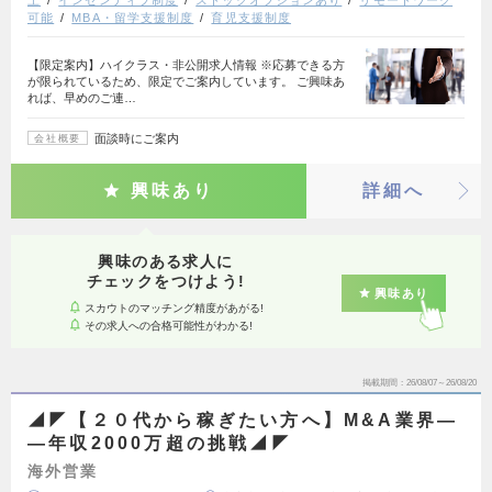
上
インセンティブ制度
ストックオプションあり
リモートワーク
可能
MBA・留学支援制度
育児支援制度
【限定案内】ハイクラス・非公開求人情報 ※応募できる方
が限られているため、限定でご案内しています。 ご興味あ
れば、早めのご連…
面談時にご案内
会社概要
興味あり
詳細へ
興味のある求人に
チェックをつけよう!
興味あり
スカウトのマッチング精度があがる!
その求人への合格可能性がわかる!
掲載期間
26/08/07～26/08/20
◢◤【２０代から稼ぎたい方へ】M&A業界―
―年収2000万超の挑戦◢◤
海外営業