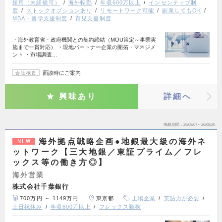
採用（未経験可）
海外転勤
年収600万以上
インセンティブ制
度
ストックオプションあり
リモートワーク可能
副業してもOK
MBA・留学支援制度
育児支援制度
・海外教育省・政府機関との契約締結（MOU策定～事業実
施まで一貫対応） ・現地パートナー企業の開拓・マネジメ
ント ・市場調査…
面談時にご案内
会社概要
興味あり
詳細へ
掲載期間
26/08/07～26/08/20
海外拠点戦略企画●地銀最大級の海外ネ
NEW
ットワーク【三大地銀／東証プライム／フレ
ックス等の働き方◎】
海外営業
株式会社千葉銀行
700万円 ～ 1149万円
東京都
上場企業
英語力が必要
土日祝休み
年収600万以上
フレックス勤務