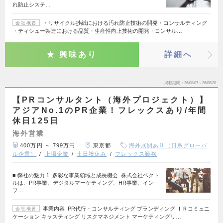
れ防止システ…
・リサイクル抄紙における汚れ防止技術の開発・コンサルティング
会社概要
・ティシュー製造における品質・生産性向上技術の開発・コンサル…
興味あり
詳細へ
掲載期間
26/08/07～26/08/20
【PRコンサルタント（海外プロジェクト）】
アジアNo.1のPR企業！フレックスあり/年間
休日125日
海外営業
400万円 ～ 799万円
東京都
海外展開あり（日系グローバ
ル企業）
上場企業
土日祝休み
フレックス勤務
■ 弊社の魅力 1. 多彩な事業領域と成長機会 株式会社ベクト
ルは、PR事業、デジタルマーケティング、HR事業、イン
フ…
事業内容 PR代行・コンサルティング ブランディング ＩＲコミュニ
会社概要
ケーション キャスティング リスクマネジメント マーケティングリ…