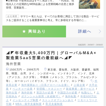
■仕事内容 ※使用言語はすべて英語です。 ・代理店、現
地法人との定期的なWEB会議による営業戦略の合意と進捗
管理、営業販売…
サマリー 私たちは、すべてのお客様に満足して頂ける製品・サービ
会社概要
スをご提供することを最重要事項と考え、常に多様化する市場のニ…
興味あり
詳細へ
掲載期間
26/08/07～26/08/20
◢◤年収最大5,400万円｜グローバルM&A×
製造業SaaS営業の最前線へ◢◤
海外営業
1500万円 ～ 2999万円
東京都、愛知県、大阪府、愛媛県、福岡
県、韓国、台湾、タイ、シンガポール、インドネシア、インド、北米
（アメリカ、カナダ等）、中南米（メキシコ、ブラジル、アルゼンチン
等）、ヨーロッパ（イギリス、フランス、ドイツ、ロシア等）
外
資系企業
海外展開あり（日系グローバル企業）
上場企業
大手企
業
ベンチャー企業
管理職・マネジャー
新規事業・新サービス
海外出張
海外折衝
英語力が必要
中国語力が必要
転勤なし
土
日祝休み
ポテンシャル採用（未経験可）
海外転勤
年収600万以
上
インセンティブ制度
ストックオプションあり
リモートワーク
可能
MBA・留学支援制度
育児支援制度