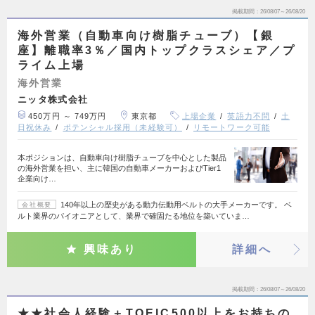
掲載期間
26/08/07～26/08/20
海外営業（自動車向け樹脂チューブ）【銀
座】離職率3％／国内トップクラスシェア／プ
ライム上場
海外営業
ニッタ株式会社
450万円 ～ 749万円
東京都
上場企業
英語力不問
土
日祝休み
ポテンシャル採用（未経験可）
リモートワーク可能
本ポジションは、自動車向け樹脂チューブを中心とした製品
の海外営業を担い、主に韓国の自動車メーカーおよびTier1
企業向け…
140年以上の歴史がある動力伝動用ベルトの大手メーカーです。 ベ
会社概要
ルト業界のパイオニアとして、業界で確固たる地位を築いていま…
興味あり
詳細へ
掲載期間
26/08/07～26/08/20
★★社会人経験＋TOEIC500以上をお持ちの