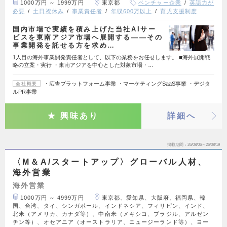
1000万円 ～ 1999万円
東京都
ベンチャー企業
英語力が
必要
土日祝休み
事業責任者
年収600万以上
育児支援制度
国内市場で実績を積み上げた当社AIサー
ビスを東南アジア市場へ展開する——その
事業開発を託せる方を求め…
1人目の海外事業開発責任者として、以下の業務をお任せします。 ■海外展開戦
略の立案・実行 ・東南アジアを中心とした対象市場・…
・広告プラットフォーム事業 ・マーケティングSaaS事業 ・デジタ
会社概要
ルPR事業
興味あり
詳細へ
掲載期間
26/08/06～26/08/19
〈M＆A/スタートアップ〉グローバル人材、
海外営業
海外営業
1000万円 ～ 4999万円
東京都、愛知県、大阪府、福岡県、韓
国、台湾、タイ、シンガポール、インドネシア、フィリピン、インド、
北米（アメリカ、カナダ等）、中南米（メキシコ、ブラジル、アルゼン
チン等）、オセアニア（オーストラリア、ニュージーランド等）、ヨー