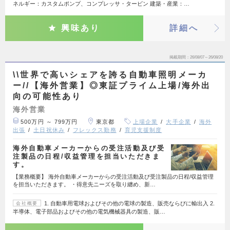
ネルギー：カスタムポンプ、コンプレッサ・タービン 建築・産業：…
興味あり
詳細へ
掲載期間
26/08/07～26/08/20
\\世界で高いシェアを誇る自動車照明メーカ
ー//【海外営業】◎東証プライム上場/海外出
向の可能性あり
海外営業
500万円 ～ 799万円
東京都
上場企業
大手企業
海外
出張
土日祝休み
フレックス勤務
育児支援制度
海外自動車メーカーからの受注活動及び受
注製品の日程/収益管理を担当いただきま
す。
【業務概要】 海外自動車メーカーからの受注活動及び受注製品の日程/収益管理
を担当いただきます。 ・得意先ニーズを取り纏め、新…
1. 自動車用電球およびその他の電球の製造、販売ならびに輸出入 2.
会社概要
半導体、電子部品およびその他の電気機械器具の製造、販…