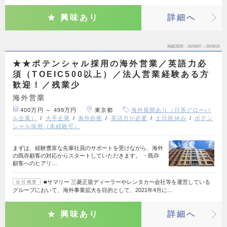
興味あり
詳細へ
掲載期間
26/08/07～26/08/20
★★ポテンシャル採用の海外営業／英語力必
須（TOEIC500以上）／法人営業経験ある方
歓迎！／残業少
海外営業
400万円 ～ 499万円
東京都
海外展開あり（日系グローバ
ル企業）
大手企業
海外折衝
英語力が必要
土日祝休み
ポテン
シャル採用（未経験可）
まずは、経験豊富な先輩社員のサポートを受けながら、海外
の既存顧客の対応からスタートしていただきます。 ・既存
顧客へのヒアリ…
■サマリー 三菱正規ディーラーやレンタカー会社等を運営している
会社概要
グループにおいて、海外事業拡大を目的として、2021年4月に…
興味あり
詳細へ