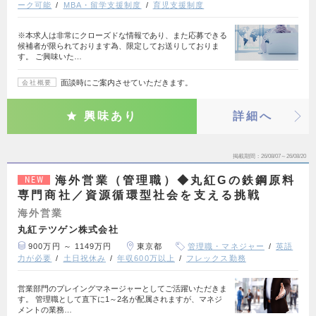
ーク可能
MBA・留学支援制度
育児支援制度
※本求人は非常にクローズドな情報であり、また応募できる
候補者が限られております為、限定してお送りしておりま
す。 ご興味いた…
面談時にご案内させていただきます。
会社概要
興味あり
詳細へ
掲載期間
26/08/07～26/08/20
海外営業（管理職）◆丸紅Gの鉄鋼原料
NEW
専門商社／資源循環型社会を支える挑戦
海外営業
丸紅テツゲン株式会社
900万円 ～ 1149万円
東京都
管理職・マネジャー
英語
力が必要
土日祝休み
年収600万以上
フレックス勤務
営業部門のプレイングマネージャーとしてご活躍いただきま
す。 管理職として直下に1～2名が配属されますが、マネジ
メントの業務…