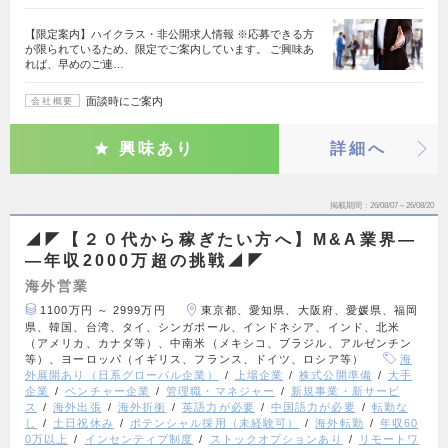
【限定案内】ハイクラス・非公開求人情報 ※応募できる方
が限られているため、限定でご案内しています。 ご興味あ
れば、早めのご連…
面談時にご案内
会社概要
興味あり
詳細へ
掲載期間
26/08/07～26/08/20
◢◤【２０代から稼ぎたい方へ】M&A業界―
―年収2000万超の挑戦◢◤
海外営業
1100万円 ～ 2999万円
東京都、愛知県、大阪府、愛媛県、福岡
県、韓国、台湾、タイ、シンガポール、インドネシア、インド、北米
（アメリカ、カナダ等）、中南米（メキシコ、ブラジル、アルゼンチン
等）、ヨーロッパ（イギリス、フランス、ドイツ、ロシア等）
海
外展開あり（日系グローバル企業）
上場企業
株式公開準備
大手
企業
ベンチャー企業
管理職・マネジャー
新規事業・新サービ
ス
海外出張
海外折衝
英語力が必要
中国語力が必要
転勤な
し
土日祝休み
ポテンシャル採用（未経験可）
海外転勤
年収60
0万以上
インセンティブ制度
ストックオプションあり
リモートワ