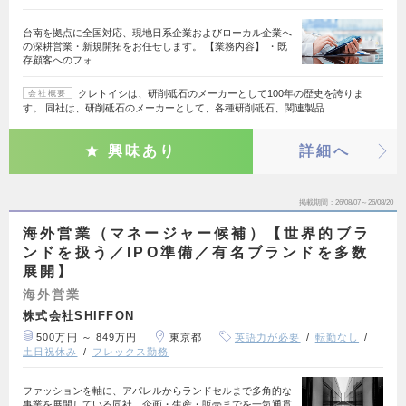
台南を拠点に全国対応、現地日系企業およびローカル企業へ
の深耕営業・新規開拓をお任せします。 【業務内容】 ・既
存顧客へのフォ…
クレトイシは、研削砥石のメーカーとして100年の歴史を誇りま
会社概要
す。 同社は、研削砥石のメーカーとして、各種研削砥石、関連製品…
興味あり
詳細へ
掲載期間
26/08/07～26/08/20
海外営業（マネージャー候補）【世界的ブラ
ンドを扱う／IPO準備／有名ブランドを多数
展開】
海外営業
株式会社SHIFFON
500万円 ～ 849万円
東京都
英語力が必要
転勤なし
土日祝休み
フレックス勤務
ファッションを軸に、アパレルからランドセルまで多角的な
事業を展開している同社。企画・生産・販売までを一気通貫