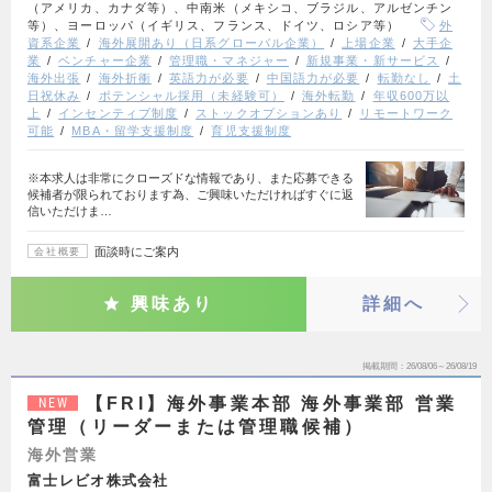
（アメリカ、カナダ等）、中南米（メキシコ、ブラジル、アルゼンチン
等）、ヨーロッパ（イギリス、フランス、ドイツ、ロシア等）
外
資系企業
海外展開あり（日系グローバル企業）
上場企業
大手企
業
ベンチャー企業
管理職・マネジャー
新規事業・新サービス
海外出張
海外折衝
英語力が必要
中国語力が必要
転勤なし
土
日祝休み
ポテンシャル採用（未経験可）
海外転勤
年収600万以
上
インセンティブ制度
ストックオプションあり
リモートワーク
可能
MBA・留学支援制度
育児支援制度
※本求人は非常にクローズドな情報であり、また応募できる
候補者が限られております為、ご興味いただければすぐに返
信いただけま…
面談時にご案内
会社概要
興味あり
詳細へ
掲載期間
26/08/06～26/08/19
【FRI】海外事業本部 海外事業部 営業
NEW
管理（リーダーまたは管理職候補）
海外営業
富士レビオ株式会社