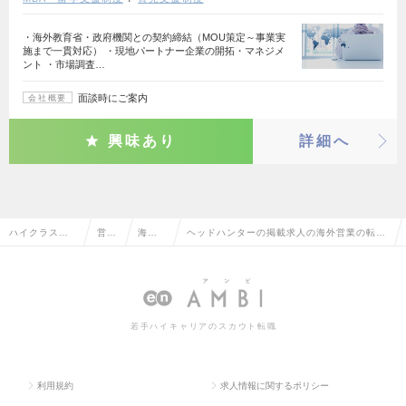
・海外教育省・政府機関との契約締結（MOU策定～事業実
施まで一貫対応） ・現地パートナー企業の開拓・マネジメ
ント ・市場調査…
面談時にご案内
会社概要
興味あり
詳細へ
ハイクラス求
営業
海外営
ヘッドハンターの掲載求人の海外営業の転
人TOP
系
業
職・求人情報一覧
若手ハイキャリアのスカウト転職
利用規約
求人情報に関するポリシー