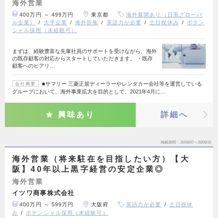
海外営業
400万円 ～ 499万円
東京都
海外展開あり（日系グローバ
ル企業）
大手企業
海外折衝
英語力が必要
土日祝休み
ポテン
シャル採用（未経験可）
まずは、経験豊富な先輩社員のサポートを受けながら、海外
の既存顧客の対応からスタートしていただきます。 ・既存
顧客へのヒアリ…
■サマリー 三菱正規ディーラーやレンタカー会社等を運営している
会社概要
グループにおいて、海外事業拡大を目的として、2021年4月に…
興味あり
詳細へ
掲載期間
26/08/07～26/08/20
海外営業（将来駐在を目指したい方）【大
阪】40年以上黒字経営の安定企業◎
海外営業
イツワ商事株式会社
400万円 ～ 599万円
大阪府
英語力が必要
土日祝休
み
ポテンシャル採用（未経験可）