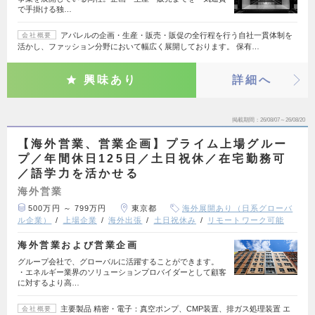
で手掛ける独…
アパレルの企画・生産・販売・販促の全行程を行う自社一貫体制を
会社概要
活かし、ファッション分野において幅広く展開しております。 保有…
興味あり
詳細へ
掲載期間
26/08/07～26/08/20
【海外営業、営業企画】プライム上場グルー
プ／年間休日125日／土日祝休／在宅勤務可
／語学力を活かせる
海外営業
500万円 ～ 799万円
東京都
海外展開あり（日系グローバ
ル企業）
上場企業
海外出張
土日祝休み
リモートワーク可能
海外営業および営業企画
グループ会社で、グローバルに活躍することができます。
・エネルギー業界のソリューションプロバイダーとして顧客
に対するより高…
主要製品 精密・電子：真空ポンプ、CMP装置、排ガス処理装置 エ
会社概要