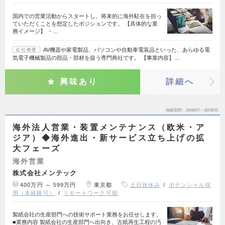
国内での営業活動からスタートし、将来的に海外駐在を担っ
ていただくことを想定したポジションです。 【具体的な業
務イメージ】 ・…
AV機器や家電製品、パソコンや自動車電装品といった、あらゆる電
会社概要
気電子機械製品の部品・部材を扱う専門商社です。 【事業内容】…
興味あり
詳細へ
掲載期間
26/08/07～26/08/20
海外法人営業・装置メンテナンス（欧米・ア
ジア）◆海外進出・新サービス立ち上げの拡
大フェーズ
海外営業
株式会社メンテック
400万円 ～ 599万円
東京都
土日祝休み
ポテンシャル採
用（未経験可）
リモートワーク可能
製紙会社の生産部門への技術サポート業務をお任せします。
■業務内容 製紙会社の生産部門へ出向き、古紙再生工程の汚