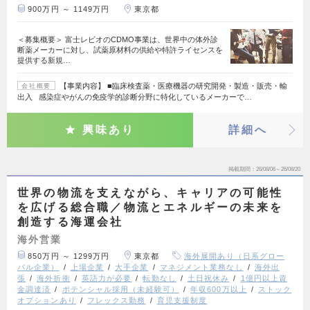
900万円 ～ 1149万円
東京都
＜募集概要＞ 富士レビオのCDMO事業は、世界中の体外診
断薬メーカーに対し、試薬原材料の供給や特許ライセンスを
提供する新規…
【事業内容】 ■臨床検査薬・医療機器の研究開発・製造・販売・輸
会社概要
出入 感染症やがんの免疫学的診断分野に特化しているメーカーで…
興味あり
詳細へ
掲載期間
26/08/06～26/08/20
世界の物流を支えながら、キャリアの可能性
を広げる総合職／物流とエネルギーの未来を
創造する海運会社
海外営業
850万円 ～ 1299万円
東京都
海外展開あり（日系グロー
バル企業）
上場企業
大手企業
マネジメント業務なし
海外出
張
海外折衝
英語力が必要
転勤なし
土日祝休み
1億円以上資
金調達済
ポテンシャル採用（未経験可）
年収600万以上
ストック
オプションあり
フレックス勤務
育児支援制度