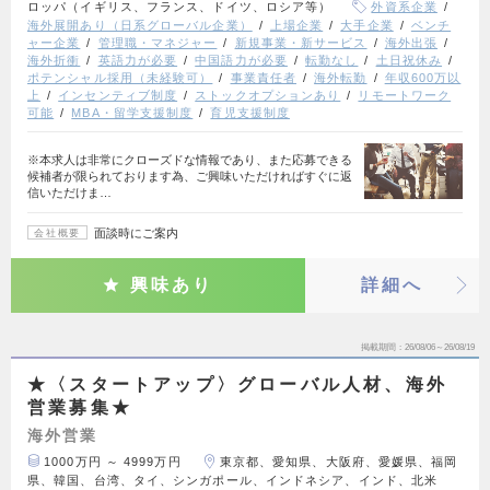
ロッパ（イギリス、フランス、ドイツ、ロシア等）
外資系企業
海外展開あり（日系グローバル企業）
上場企業
大手企業
ベンチ
ャー企業
管理職・マネジャー
新規事業・新サービス
海外出張
海外折衝
英語力が必要
中国語力が必要
転勤なし
土日祝休み
ポテンシャル採用（未経験可）
事業責任者
海外転勤
年収600万以
上
インセンティブ制度
ストックオプションあり
リモートワーク
可能
MBA・留学支援制度
育児支援制度
※本求人は非常にクローズドな情報であり、また応募できる
候補者が限られております為、ご興味いただければすぐに返
信いただけま…
面談時にご案内
会社概要
興味あり
詳細へ
掲載期間
26/08/06～26/08/19
★〈スタートアップ〉グローバル人材、海外
営業募集★
海外営業
1000万円 ～ 4999万円
東京都、愛知県、大阪府、愛媛県、福岡
県、韓国、台湾、タイ、シンガポール、インドネシア、インド、北米