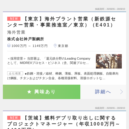
掲載期間
26/08/06～26/08/19
【東京】海外プラント営業（新鉄源セ
NEW
ンター営業・事業推進室／東京）（E401）
海外営業
株式会社神戸製鋼所
1000万円 ～ 1149万円
東京都
＜採用背景＞ 当部署は、「還元鉄分野のLeading Company
として、MIDREXプロセス・ビジネス（含、関連プロセ…
●鉄鋼・溶接／線材、棒鋼、薄板、厚板、表面処理鋼板、自動車向
会社概要
け鋼板、チタンおよびチタン合金、各種溶接材料、溶接ロボットな…
興味あり
詳細へ
掲載期間
26/08/06～26/08/19
【茨城】燃料デブリ取り出しに関する
NEW
プロジェクトマネージャー（年収1000万円～