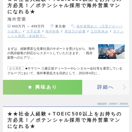
方必見！／ポテンシャル採用で海外営業マン
になれる★
海外営業
400万円 ～ 499万円
東京都
海外展開あり（日系グローバ
ル企業）
大手企業
海外折衝
英語力が必要
土日祝休み
ポテン
シャル採用（未経験可）
まずは、経験豊富な先輩社員のサポートを受けながら、海外
の既存顧客の対応からスタートしていただきます。 ・既存
顧客へのヒアリ…
■サマリー 三菱正規ディーラーやレンタカー会社等を運営している
会社概要
グループにおいて、海外事業拡大を目的として、2021年4月に…
興味あり
詳細へ
掲載期間
26/08/07～26/08/20
★★社会人経験＋TOEIC500以上をお持ちの
方必見！／ポテンシャル採用で海外営業マン
になれる★