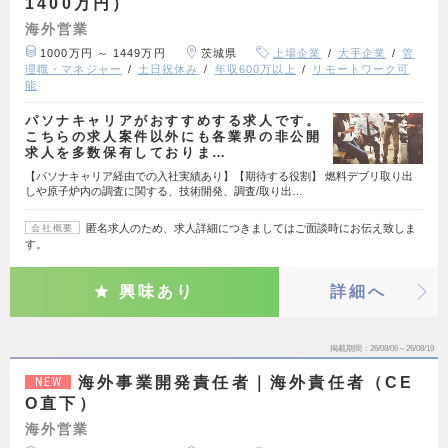
1400万円）
海外営業
1000万円 ～ 1449万円
茨城県
上場企業
大手企業
管
理職・マネジャー
土日祝休み
年収600万以上
リモートワーク可
能
パソナキャリアがおすすめする求人です。
こちらの求人案件以外にも各業界の非公開
求人を多数保有しておりま…
【パソナキャリア経由での入社実績あり】【期待する役割】 燃料デブリ取り出
しや原子炉内の調査に関する、技術開発、調査/取り出…
匿名求人のため、求人詳細につきましてはご面談時にお伝え致しま
会社概要
す。
興味あり
詳細へ
掲載期間
26/08/06～26/08/19
海外事業開発責任者｜海外責任者（CE
NEW
O直下）
海外営業