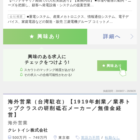
【パソナキャリア経由での入社実績あり】【業務内容】 ■市場や顧客の動向・ニ
ーズを把握し、顧客へ発電設備・システムの提案営業…
■重電システム、産業メカトロニクス、情報通信システム、電子デ
会社概要
バイス、家庭電器などの製造・販売 三菱電機グループ コミットメ…
興味あり
詳細へ
興味のある求人に
チェックをつけよう!
興味あり
スカウトのマッチング精度があがる!
その求人への合格可能性がわかる!
掲載期間
26/08/07～26/08/20
海外営業（台湾駐在）【1919年創業／業界ト
ップクラスの研削砥石メーカー／無借金経
営】
海外営業
クレトイシ株式会社
500万円 ～ 749万円
東京都
英語力不問
転勤なし