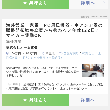
興味あり
詳細へ
掲載期間
26/08/07～26/08/20
海外営業（家電・PC周辺機器）◆アジア圏の
販路開拓戦略立案から携わる／年休122日／
マイカー通勤OK
海外営業
株式会社オーム電機
450万円 ～ 849万円
埼玉県
英語力不問
転勤なし
土
日祝休み
ポテンシャル採用（未経験可）
家電やPC周辺機器などを扱う当社にて、海外営業としてア
ジア市場の新規開拓をお任せします。市場調査や戦略立案か
ら携わり、ゼ…
【企業概要】 工場を持たないファブレス型のメーカーであり、身近
会社概要
な電気用品の製造・卸売業を行っています。全国のホームセンター…
興味あり
詳細へ