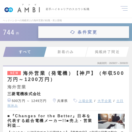
若手ハイキャリアのスカウト転職
ヘッドハンターの掲載求人の海外営業の転職・求人情報
744
条件変更
件
すべて
新着のみ
掲載終了間近
掲載期間
26/08/07～26/08/20
海外営業（発電機）【神戸】（年収500
NEW
万円～1200万円）
海外営業
三菱電機株式会社
500万円 ～ 1249万円
兵庫県
上場企業
大手企業
土日
祝休み
■『Changes for the Better』日本を
代表する総合電機メーカー!!■売上・営業
利益…