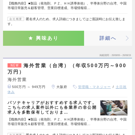
【職務内容】 ■製品（発泡剤、ＰＺ、ＨＨ誘導体他）、半導体分野の台湾、中国
市場日常販売＆顧客管理、営業目標達成、市場情報収…
匿名求人のため、求人詳細につきましてはご面談時にお伝え致しま
会社概要
す。
興味あり
詳細へ
掲載期間
26/08/06～26/08/19
海外営業（台湾）（年収500万円～900
NEW
万円）
海外営業
500万円 ～ 949万円
大阪府
管理職・マネジャー
土日祝
休み
パソナキャリアがおすすめする求人です。
こちらの求人案件以外にも各業界の非公開
求人を多数保有しておりま…
【職務内容】 ■製品（発泡剤、ＰＺ、ＨＨ誘導体他）、半導体分野の台湾、中国
市場日常販売＆顧客管理、営業目標達成、市場情報収…
匿名求人のため、求人詳細につきましてはご面談時にお伝え致しま
会社概要