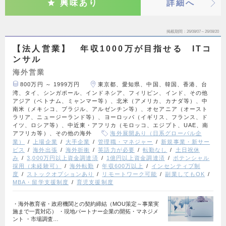
興味あり
詳細へ
掲載期間
26/08/07～26/08/20
【法人営業】 年収1000万が目指せる ITコ
ンサル
海外営業
800万円 ～ 1999万円
東京都、愛知県、中国、韓国、香港、台
湾、タイ、シンガポール、インドネシア、フィリピン、インド、その他
アジア（ベトナム、ミャンマー等）、北米（アメリカ、カナダ等）、中
南米（メキシコ、ブラジル、アルゼンチン等）、オセアニア（オースト
ラリア、ニュージーランド等）、ヨーロッパ（イギリス、フランス、ド
イツ、ロシア等）、中近東・アフリカ（モロッコ、エジプト、UAE、南
アフリカ等）、その他の海外
海外展開あり（日系グローバル企
業）
上場企業
大手企業
管理職・マネジャー
新規事業・新サー
ビス
海外出張
海外折衝
英語力が必要
転勤なし
土日祝休
み
3,000万円以上資金調達済
1億円以上資金調達済
ポテンシャル
採用（未経験可）
海外転勤
年収600万以上
インセンティブ制
度
ストックオプションあり
リモートワーク可能
副業してもOK
MBA・留学支援制度
育児支援制度
・海外教育省・政府機関との契約締結（MOU策定～事業実
施まで一貫対応） ・現地パートナー企業の開拓・マネジメ
ント ・市場調査…