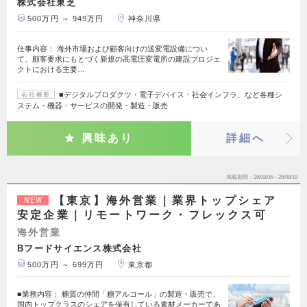
株式会社東芝
500万円 ～ 949万円
神奈川県
仕事内容： 海外市場および顧客向けの送変電設備につい
て、顧客要求にもとづく新規の高電圧変電所の建設プロジェ
クトにおける主要…
■デジタルプロダクツ・電子デバイス・社会インフラ、など各種シ
会社概要
ステム・機器・サービスの開発・製造・販売
興味あり
詳細へ
掲載期間
26/08/06～26/08/19
【東京】海外営業｜業界トップシェア
NEW
安定企業｜リモートワーク・フレックス可
海外営業
Bフードサイエンス株式会社
500万円 ～ 699万円
東京都
■業務内容： 糖質の仲間「糖アルコール」の製造・販売で、
国内トップクラスのシェアを保有している素材メーカーであ