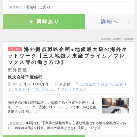
面談時にご案内
会社概要
興味あり
詳細へ
掲載期間
26/08/07～26/08/20
海外拠点戦略企画●地銀最大級の海外ネ
NEW
ットワーク【三大地銀／東証プライム／フレ
ックス等の働き方◎】
海外営業
株式会社千葉銀行
700万円 ～ 1149万円
東京都
上場企業
英語力が必要
土日祝休み
年収600万以上
フレックス勤務
海外拠点の収益増強に向けた戦略企画・立案をお任せしま
す。 ニューヨーク、香港、ロンドン、シンガポールなど複
数拠点を統括し、…
■同行は、千葉県と隣接都県を主要な地盤とする地域金融機関であ
会社概要
り、1943年3月設立以来、地域の顧客とともに成長しています…