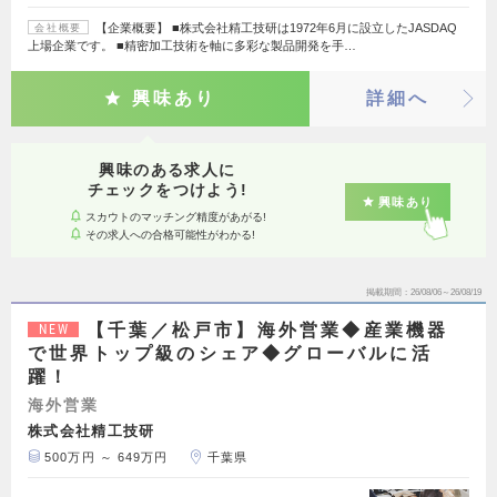
【企業概要】 ■株式会社精工技研は1972年6月に設立したJASDAQ
会社概要
上場企業です。 ■精密加工技術を軸に多彩な製品開発を手…
興味あり
詳細へ
興味のある求人に
チェックをつけよう!
興味あり
スカウトのマッチング精度があがる!
その求人への合格可能性がわかる!
掲載期間
26/08/06～26/08/19
【千葉／松戸市】海外営業◆産業機器
NEW
で世界トップ級のシェア◆グローバルに活
躍！
海外営業
株式会社精工技研
500万円 ～ 649万円
千葉県