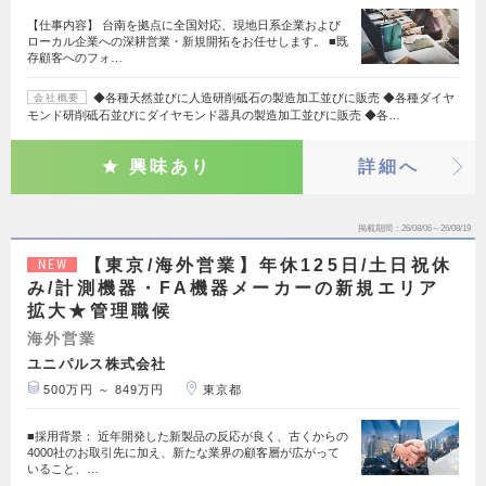
【仕事内容】 台南を拠点に全国対応、現地日系企業および
ローカル企業への深耕営業・新規開拓をお任せします。 ■既
存顧客へのフォ…
◆各種天然並びに人造研削砥石の製造加工並びに販売 ◆各種ダイヤ
会社概要
モンド研削砥石並びにダイヤモンド器具の製造加工並びに販売 ◆各…
興味あり
詳細へ
掲載期間
26/08/06～26/08/19
【東京/海外営業】年休125日/土日祝休
NEW
み/計測機器・FA機器メーカーの新規エリア
拡大★管理職候
海外営業
ユニパルス株式会社
500万円 ～ 849万円
東京都
■採用背景： 近年開発した新製品の反応が良く、古くからの
4000社のお取引先に加え、新たな業界の顧客層が広がって
いること、…