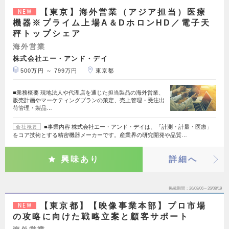
【東京】海外営業（アジア担当）医療
NEW
機器※プライム上場A＆DホロンHD／電子天
秤トップシェア
海外営業
株式会社エー・アンド・デイ
500万円 ～ 799万円
東京都
■業務概要 現地法人や代理店を通じた担当製品の海外営業、
販売計画やマーケティングプランの策定、売上管理・受注出
荷管理・製品…
■事業内容 株式会社エー・アンド・デイは、「計測・計量・医療」
会社概要
をコア技術とする精密機器メーカーです。産業界の研究開発や品質…
興味あり
詳細へ
掲載期間
26/08/06～26/08/19
【東京都】【映像事業本部】プロ市場
NEW
の攻略に向けた戦略立案と顧客サポート