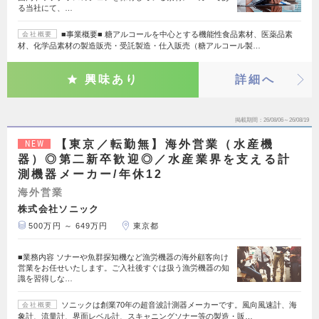
る当社にて、…
■事業概要■ 糖アルコールを中心とする機能性食品素材、医薬品素
会社概要
材、化学品素材の製造販売・受託製造・仕入販売（糖アルコール製…
興味あり
詳細へ
掲載期間
26/08/06～26/08/19
【東京／転勤無】海外営業（水産機
NEW
器）◎第二新卒歓迎◎／水産業界を支える計
測機器メーカー/年休12
海外営業
株式会社ソニック
500万円 ～ 649万円
東京都
■業務内容 ソナーや魚群探知機など漁労機器の海外顧客向け
営業をお任せいたします。ご入社後すぐは扱う漁労機器の知
識を習得しな…
ソニックは創業70年の超音波計測器メーカーです。風向風速計、海
会社概要
象計、流量計、界面レベル計、スキャニングソナー等の製造・販…