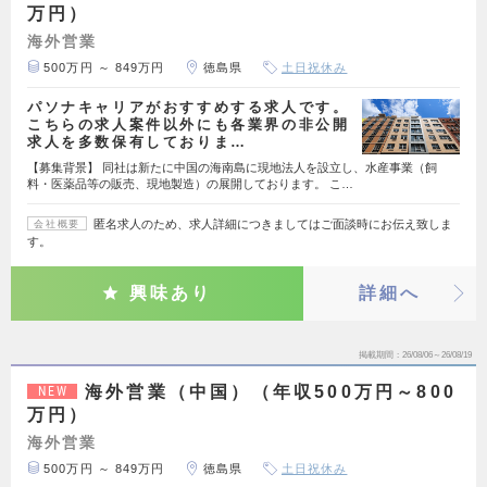
万円）
海外営業
500万円 ～ 849万円
徳島県
土日祝休み
パソナキャリアがおすすめする求人です。
こちらの求人案件以外にも各業界の非公開
求人を多数保有しておりま…
【募集背景】 同社は新たに中国の海南島に現地法人を設立し、水産事業（飼
料・医薬品等の販売、現地製造）の展開しております。 こ…
匿名求人のため、求人詳細につきましてはご面談時にお伝え致しま
会社概要
す。
興味あり
詳細へ
掲載期間
26/08/06～26/08/19
海外営業（中国）（年収500万円～800
NEW
万円）
海外営業
500万円 ～ 849万円
徳島県
土日祝休み