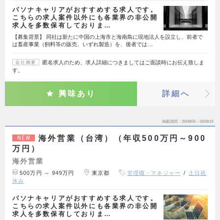
パソナキャリアがおすすめする求人です。
こちらの求人案件以外にも各業界の非公開
求人を多数保有しておりま…
【募集背景】 同社は新たに中国の上海市と海南島に現地法人を設立し、前者で
は畜産事業（飼料等の販売、いずれ製造）を、後者では…
匿名求人のため、求人詳細につきましてはご面談時にお伝え致しま
会社概要
す。
興味あり
詳細へ
掲載期間
26/08/06～26/08/19
海外営業（台湾）（年収500万円～900
NEW
万円）
海外営業
500万円 ～ 949万円
東京都
管理職・マネジャー
土日祝
休み
パソナキャリアがおすすめする求人です。
こちらの求人案件以外にも各業界の非公開
求人を多数保有しておりま…