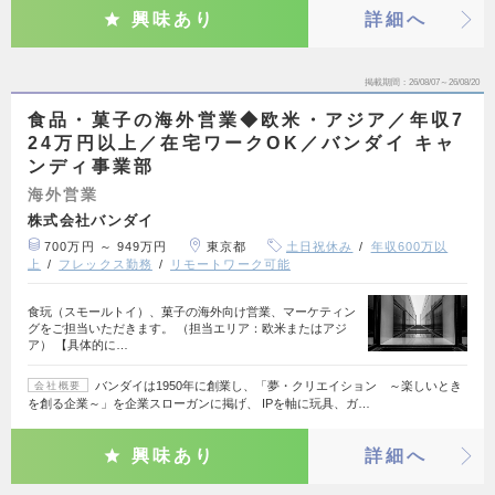
興味あり
詳細へ
掲載期間
26/08/07～26/08/20
食品・菓子の海外営業◆欧米・アジア／年収7
24万円以上／在宅ワークOK／バンダイ キャ
ンディ事業部
海外営業
株式会社バンダイ
700万円 ～ 949万円
東京都
土日祝休み
年収600万以
上
フレックス勤務
リモートワーク可能
食玩（スモールトイ）、菓子の海外向け営業、マーケティン
グをご担当いただきます。 （担当エリア：欧米またはアジ
ア） 【具体的に…
バンダイは1950年に創業し、「夢・クリエイション ～楽しいとき
会社概要
を創る企業～」を企業スローガンに掲げ、 IPを軸に玩具、ガ…
興味あり
詳細へ