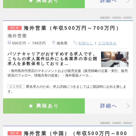
興味あり
詳細へ
掲載期間
26/08/06～26/08/19
海外営業（年収500万円～700万円）
NEW
海外営業
500万円 ～ 749万円
徳島県
転勤なし
土日祝休み
パソナキャリアがおすすめする求人です。
こちらの求人案件以外にも各業界の非公開
求人を多数保有しておりま…
・海外既存代理店のマネジメントおよび販売支援（販売戦略の立案・実行、販売
状況のフォロー、情報共有の促進） ・海外製薬メーカ…
匿名求人のため、求人詳細につきましてはご面談時にお伝え致しま
会社概要
す。
興味あり
詳細へ
掲載期間
26/08/06～26/08/19
海外営業（中国）（年収500万円～800
NEW