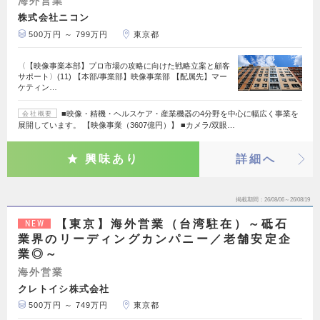
海外営業
株式会社ニコン
500万円 ～ 799万円
東京都
〈【映像事業本部】プロ市場の攻略に向けた戦略立案と顧客
サポート〉(11) 【本部/事業部】映像事業部 【配属先】マー
ケティン…
■映像・精機・ヘルスケア・産業機器の4分野を中心に幅広く事業を
会社概要
展開しています。 【映像事業（3607億円）】 ■カメラ/双眼…
興味あり
詳細へ
掲載期間
26/08/06～26/08/19
【東京】海外営業（台湾駐在）～砥石
NEW
業界のリーディングカンパニー／老舗安定企
業◎～
海外営業
クレトイシ株式会社
500万円 ～ 749万円
東京都