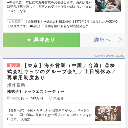
■職務概要： 本社にて海外営業をお任せします。海外販社や
販売代理店を通じて、顧客との受注交渉及び成約後のフォロ
ー等が主な業…
【企業概要】 ■株式会社精工技研は1972年6月に設立したJASDAQ
会社概要
上場企業です。 ■精密加工技術を軸に多彩な製品開発を手…
興味あり
詳細へ
掲載期間
26/08/06～26/08/19
【東京】海外営業（中国／台湾）◎株
NEW
式会社キッツのグループ会社／土日祝休み／
再雇用制度あり
海外営業
株式会社キッツエスシーティー
500万円 ～ 749万円
東京都
【業務内容】 中国と台湾に駐在員事務所があり、担当者と
一緒に中国・台湾の顧客または代理店のコレスポデンスを行
います。 現地営…