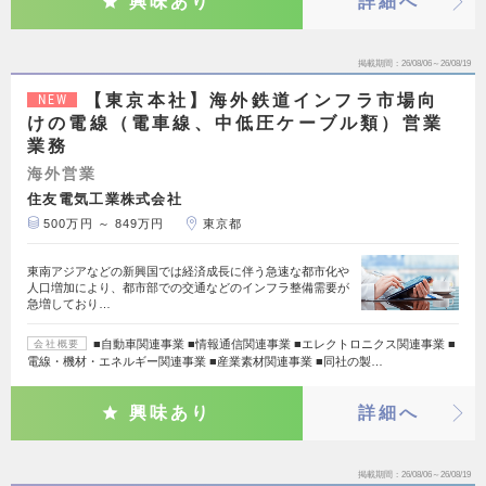
興味あり
詳細へ
掲載期間
26/08/06～26/08/19
【東京本社】海外鉄道インフラ市場向
NEW
けの電線（電車線、中低圧ケーブル類）営業
業務
海外営業
住友電気工業株式会社
500万円 ～ 849万円
東京都
東南アジアなどの新興国では経済成長に伴う急速な都市化や
人口増加により、都市部での交通などのインフラ整備需要が
急増しており…
■自動車関連事業 ■情報通信関連事業 ■エレクトロニクス関連事業 ■
会社概要
電線・機材・エネルギー関連事業 ■産業素材関連事業 ■同社の製…
興味あり
詳細へ
掲載期間
26/08/06～26/08/19