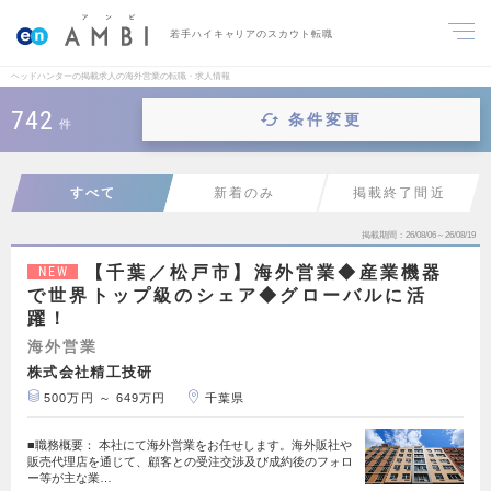
若手ハイキャリアのスカウト転職
ヘッドハンターの掲載求人の海外営業の転職・求人情報
742
条件変更
件
すべて
新着のみ
掲載終了間近
掲載期間
26/08/06～26/08/19
【千葉／松戸市】海外営業◆産業機器
NEW
で世界トップ級のシェア◆グローバルに活
躍！
海外営業
株式会社精工技研
500万円 ～ 649万円
千葉県
■職務概要： 本社にて海外営業をお任せします。海外販社や
販売代理店を通じて、顧客との受注交渉及び成約後のフォロ
ー等が主な業…