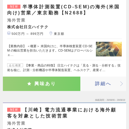
半導体計測装置(CD-SEM)の海外(米国
NEW
向け)営業／東京勤務【N2688】
海外営業
株式会社日立ハイテク
500万円 ～ 899万円
東京都
【業務内容】 ＜概要＞ 米国向けに、半導体検査装置 CD-SE
M の輸出営業を担当いただきます。CD-SEMはグローバルシ
ェ…
【事業・商品の特徴】 日立ハイテクは「見る・測る・分析する」技
会社概要
術を核に、計測・分析機器や半導体製造装置、ヘルスケア、産業イ…
興味あり
詳細へ
掲載期間
26/08/06～26/08/19
【川崎】電力流通事業における海外顧
NEW
客を対象とした技術営業
海外営業