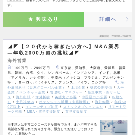
す。
興味あり
詳細へ
掲載期間
26/08/07～26/08/20
◢◤【２０代から稼ぎたい方へ】M&A業界―
―年収2000万超の挑戦◢◤
海外営業
1100万円 ～ 2999万円
東京都、愛知県、大阪府、愛媛県、福岡
県、韓国、台湾、タイ、シンガポール、インドネシア、インド、北米
（アメリカ、カナダ等）、中南米（メキシコ、ブラジル、アルゼンチン
等）、ヨーロッパ（イギリス、フランス、ドイツ、ロシア等）
海
外展開あり（日系グローバル企業）
上場企業
株式公開準備
大手
企業
ベンチャー企業
管理職・マネジャー
新規事業・新サービ
ス
海外出張
海外折衝
英語力が必要
中国語力が必要
転勤な
し
土日祝休み
ポテンシャル採用（未経験可）
海外転勤
年収60
0万以上
インセンティブ制度
ストックオプションあり
リモートワ
ーク可能
MBA・留学支援制度
育児支援制度
※本求人は非常にクローズドな情報であり、また応募できる
候補者が限られております為、限定してお送りしておりま
す。 ご興味いた…