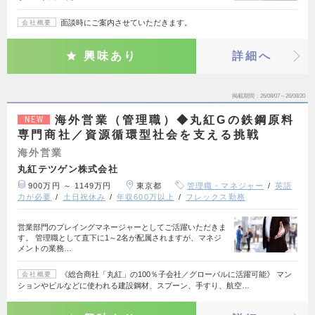
面談時にご案内させていただきます。
会社概要
興味あり
詳細へ
掲載期間
26/08/07～26/08/20
海外営業（管理職）◆丸紅Gの鉄鋼原料
NEW
専門商社／資源循環型社会を支える挑戦
海外営業
丸紅テツゲン株式会社
900万円 ～ 1149万円
東京都
管理職・マネジャー
英語
力が必要
土日祝休み
年収600万以上
フレックス勤務
営業部門のプレイングマネージャーとしてご活躍いただきま
す。 管理職として直下に1～2名が配属されますが、マネジ
メントの業務…
《総合商社「丸紅」の100％子会社／グローバルに活躍可能》 マン
会社概要
ションやビルなどに使われる建設鋼材、スプーン、手すり、航空…