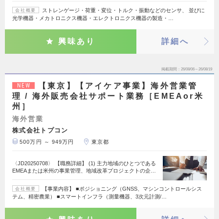
ストレンゲージ・荷重・変位・トルク・振動などのセンサ、 並びに
会社概要
光学機器・メカトロニクス機器・エレクトロニクス機器の製造・…
興味あり
詳細へ
掲載期間
26/08/06～26/08/19
【東京】【アイケア事業】海外営業管
NEW
理 / 海外販売会社サポート業務［EMEAor米
州］
海外営業
株式会社トプコン
500万円 ～ 949万円
東京都
〈JD20250708〉 【職務詳細】 (1) 主力地域のひとつである
EMEAまたは米州の事業管理、地域改革プロジェクトの企…
【事業内容】 ■ポジショニング（GNSS、マシンコントロールシス
会社概要
テム、精密農業） ■スマートインフラ（測量機器、3次元計測/…