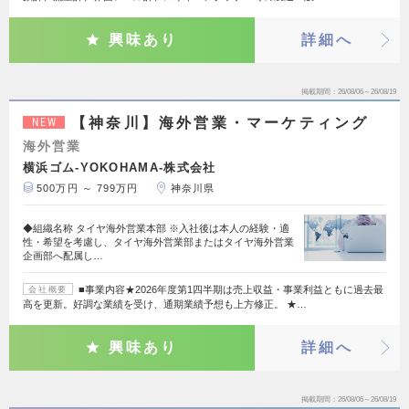
興味あり
詳細へ
掲載期間
26/08/06～26/08/19
【神奈川】海外営業・マーケティング
NEW
海外営業
横浜ゴム-YOKOHAMA-株式会社
500万円 ～ 799万円
神奈川県
◆組織名称 タイヤ海外営業本部 ※入社後は本人の経験・適
性・希望を考慮し、タイヤ海外営業部またはタイヤ海外営業
企画部へ配属し…
■事業内容★2026年度第1四半期は売上収益・事業利益ともに過去最
会社概要
高を更新。好調な業績を受け、通期業績予想も上方修正。 ★…
興味あり
詳細へ
掲載期間
26/08/06～26/08/19