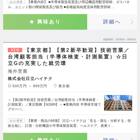
【事業内容】 ■半導体製造装置及び周辺機器用配管部材、ガスパネ
会社概要
ル、ユニット類の開発製造及び販売 ■各種超高純度流体用配管部材…
興味あり
詳細へ
掲載期間
26/08/06～26/08/19
【東京都】【第2新卒歓迎】技術営業／
NEW
台湾顧客担当（半導体検査・計測装置）☆日
立Gの充実した就労環
海外営業
株式会社日立ハイテク
500万円 ～ 899万円
東京都
＜【第2新卒歓迎】技術営業／台湾顧客担当（半導体検査・
計測装置）／東京勤務【N2689】＞ ■業務内容 半導体市場で
グローバ…
【事業・商品の特徴】 日立ハイテクは「見る・測る・分析する」技
会社概要
術を核に、計測・分析機器や半導体製造装置、ヘルスケア、産業イ…