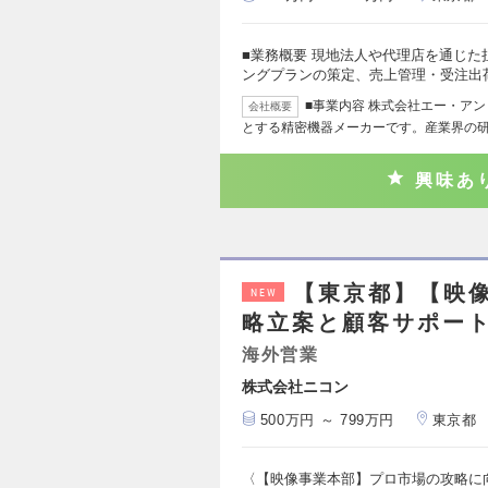
■業務概要 現地法人や代理店を通じ
ングプランの策定、売上管理・受注出
■事業内容 株式会社エー・ア
会社概要
とする精密機器メーカーです。産業界の
興味あ
【東京都】【映
NEW
略立案と顧客サポー
海外営業
株式会社ニコン
500万円 ～ 799万円
東京都
〈【映像事業本部】プロ市場の攻略に向