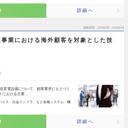
り
詳細へ
掲載期間
26/08/06～26/08/19
通事業における海外顧客を対象とした技
県
の送変電設備について、顧客要求にもとづく
トにおける主要…
バイス・社会インフラ、など各種システム・機
り
詳細へ