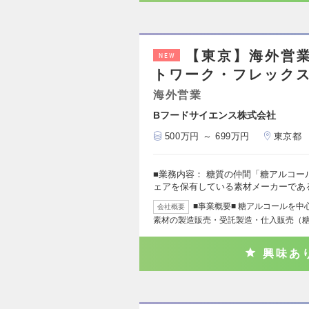
【東京】海外営
NEW
トワーク・フレック
海外営業
Bフードサイエンス株式会社
500万円 ～ 699万円
東京都
■業務内容： 糖質の仲間「糖アルコ
ェアを保有している素材メーカーであ
■事業概要■ 糖アルコールを
会社概要
素材の製造販売・受託製造・仕入販売（
興味あ