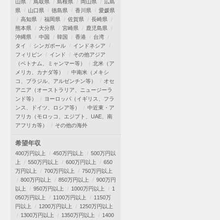
山県
鳥取県
島根県
岡山県
広島
県
山口県
徳島県
香川県
愛媛県
高知県
福岡県
佐賀県
長崎県
熊本県
大分県
宮崎県
鹿児島県
沖縄県
中国
韓国
香港
台湾
タイ
シンガポール
インドネシア
フィリピン
インド
その他アジア
（ベトナム、ミャンマー等）
北米（ア
メリカ、カナダ等）
中南米（メキシ
コ、ブラジル、アルゼンチン等）
オセ
アニア（オーストラリア、ニュージーラ
ンド等）
ヨーロッパ（イギリス、フラ
ンス、ドイツ、ロシア等）
中近東・ア
フリカ（モロッコ、エジプト、UAE、南
アフリカ等）
その他の海外
希望年収
400万円以上
450万円以上
500万円以
上
550万円以上
600万円以上
650
万円以上
700万円以上
750万円以上
800万円以上
850万円以上
900万円
以上
950万円以上
1000万円以上
1
050万円以上
1100万円以上
1150万
円以上
1200万円以上
1250万円以上
1300万円以上
1350万円以上
1400