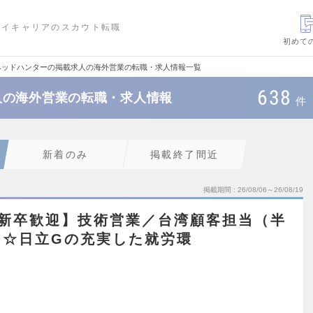
ハイキャリアのスカウト転職
初めて
ヘッドハンターの掲載求人の海外営業の転職・求人情報一覧
638
人の海外営業の転職・求人情報
件
新着のみ
掲載終了間近
掲載期間
26/08/06～26/08/19
2新卒歓迎】技術営業／台湾顧客担当（半
）☆日立Gの充実した就労環