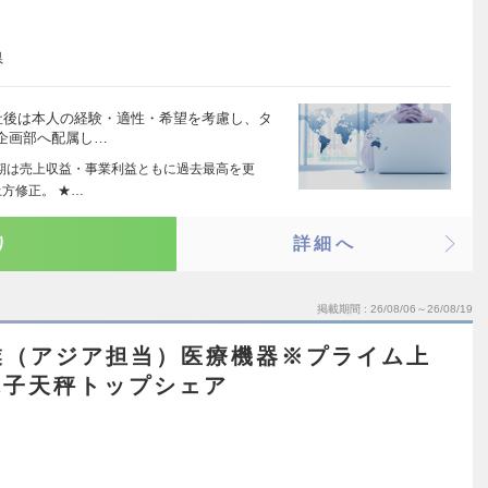
県
社後は本人の経験・適性・希望を考慮し、タ
企画部へ配属し…
半期は売上収益・事業利益ともに過去最高を更
方修正。 ★…
り
詳細へ
掲載期間
26/08/06～26/08/19
業（アジア担当）医療機器※プライム上
電子天秤トップシェア