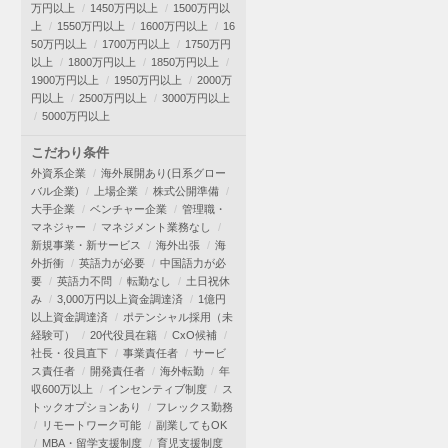
万円以上
1450万円以上
1500万円以
上
1550万円以上
1600万円以上
16
50万円以上
1700万円以上
1750万円
以上
1800万円以上
1850万円以上
1900万円以上
1950万円以上
2000万
円以上
2500万円以上
3000万円以上
5000万円以上
こだわり条件
外資系企業
海外展開あり(日系グロー
バル企業)
上場企業
株式公開準備
大手企業
ベンチャー企業
管理職・
マネジャー
マネジメント業務なし
新規事業・新サービス
海外出張
海
外折衝
英語力が必要
中国語力が必
要
英語力不問
転勤なし
土日祝休
み
3,000万円以上資金調達済
1億円
以上資金調達済
ポテンシャル採用（未
経験可）
20代役員在籍
CxO候補
社長・役員直下
事業責任者
サービ
ス責任者
開発責任者
海外転勤
年
収600万以上
インセンティブ制度
ス
トックオプションあり
フレックス勤務
リモートワーク可能
副業してもOK
MBA・留学支援制度
育児支援制度