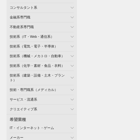
コンサルタント系
金融系専門職
不動産系専門職
技術系（IT・Web・通信系）
技術系（電気・電子・半導体）
技術系（機械・メカトロ・自動車）
技術系（化学・素材・食品・衣料）
技術系（建築・設備・土木・プラン
ト）
技術・専門職系（メディカル）
サービス・流通系
クリエイティブ系
希望業種
IT・インターネット・ゲーム
メーカー