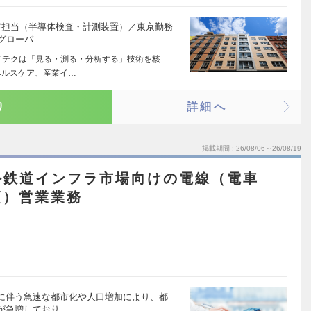
客担当（半導体検査・計測装置）／東京勤務
でグローバ…
イテクは「見る・測る・分析する」技術を核
ヘルスケア、産業イ…
り
詳細へ
掲載期間
26/08/06～26/08/19
外鉄道インフラ市場向けの電線（電車
類）営業業務
に伴う急速な都市化や人口増加により、都
が急増しており…