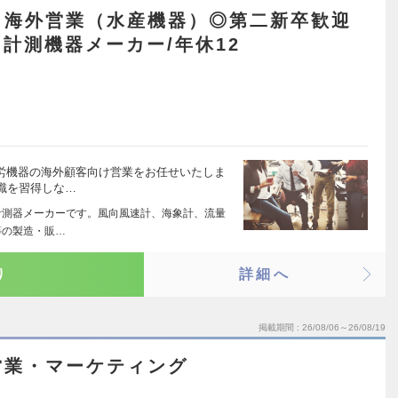
】海外営業（水産機器）◎第二新卒歓迎
計測機器メーカー/年休12
漁労機器の海外顧客向け営業をお任せいたしま
識を習得しな…
計測器メーカーです。風向風速計、海象計、流量
等の製造・販…
り
詳細へ
掲載期間
26/08/06～26/08/19
営業・マーケティング