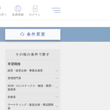
の方へ
会員登録
ログイン
条件変更
その他の条件で探す
希望職種
経営・経営企画・事業企画系
管理部門系
SCM・ロジスティクス・物流・購買・
貿易系
営業系
マーケティング・販促企画・商品開発
系