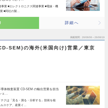
連事業 ■エレクトロニクス関連事業 ■電線・機
業 ■同社の製…
り
詳細へ
掲載期間
26/08/06～26/08/19
D-SEM)の海外(米国向け)営業／東京
導体検査装置 CD-SEM の輸出営業を担当
シェ…
イテクは「見る・測る・分析する」技術を核
ヘルスケア、産業イ…