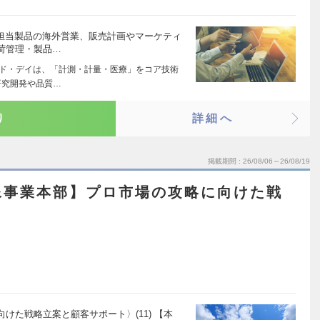
た担当製品の海外営業、販売計画やマーケティ
荷管理・製品…
ンド・デイは、「計測・計量・医療」をコア技術
研究開発や品質…
り
詳細へ
掲載期間
26/08/06～26/08/19
像事業本部】プロ市場の攻略に向けた戦
ト
けた戦略立案と顧客サポート〉(11) 【本