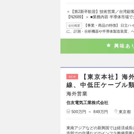
＜【第2新卒歓迎】技術営業／台湾顧
【N2689】＞ ■業務内容 半導体市場
【事業・商品の特徴】 日立ハ
会社概要
に、計測・分析機器や半導体製造装置、
興味あ
【東京本社】海
NEW
線、中低圧ケーブル
海外営業
住友電気工業株式会社
500万円 ～ 849万円
東京都
東南アジアなどの新興国では経済成長
市部での交通などのインフラ整備需要