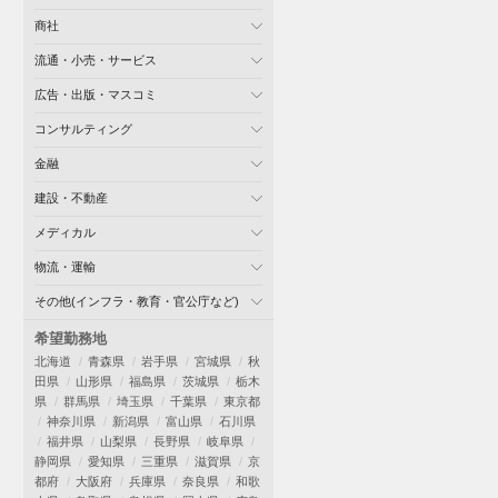
商社
流通・小売・サービス
広告・出版・マスコミ
コンサルティング
金融
建設・不動産
メディカル
物流・運輸
その他(インフラ・教育・官公庁など)
希望勤務地
北海道
青森県
岩手県
宮城県
秋
田県
山形県
福島県
茨城県
栃木
県
群馬県
埼玉県
千葉県
東京都
神奈川県
新潟県
富山県
石川県
福井県
山梨県
長野県
岐阜県
静岡県
愛知県
三重県
滋賀県
京
都府
大阪府
兵庫県
奈良県
和歌