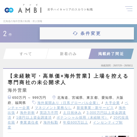
若手ハイキャリアのスカウト転職
北海道の海外営業の転職・求人情報
2
条件変更
件
すべて
新着のみ
掲載終了間近
掲載期間
26/07/29～26/08/11
【未経験可・高単価×海外営業】上場を控える
専門商社の未公開求人
海外営業
650万円 ～ 999万円
北海道、宮城県、東京都、愛知県、大阪
府、福岡県
海外展開あり（日系グローバル企業）
大手企業
ベ
ンチャー企業
マネジメント業務なし
新規事業・新サービス
海外
出張
海外折衝
英語力不問
土日祝休み
3,000万円以上資金調達
済
1億円以上資金調達済
ポテンシャル採用（未経験可）
20代役員
在籍
事業責任者
海外転勤
年収600万以上
インセンティブ制
度