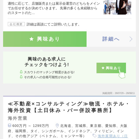
適性に応じて、店舗販売または展示会運営のどちらをメイン
でお任せするか決めていきます。 先輩の多くも未経験から
のスタートのた…
詳細は面談にてご説明いたします。
会社概要
興味あり
詳細へ
興味のある求人に
チェックをつけよう!
興味あり
スカウトのマッチング精度があがる!
その求人への合格可能性がわかる!
掲載期間
26/07/29～26/08/11
≪不動産×コンサルティング≫物流・ホテル・
海外投資【土日休み・バー併設事務所】
海外営業
600万円 ～ 1299万円
北海道、宮城県、東京都、愛知県、大阪
府、福岡県、タイ、シンガポール、インドネシア、フィリピン、イン
ド、その他アジア（ベトナム、ミャンマー等）
海外展開あり（日