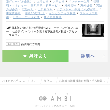
系グローバル企業）
上場企業
大手企業
ベンチャー企業
管理
職・マネジャー
新規事業・新サービス
海外出張
海外折衝
英語
力が必要
転勤なし
土日祝休み
ポテンシャル採用（未経験可）
事業責任者
年収600万以上
インセンティブ制度
フレックス勤
務
リモートワーク可能
育児支援制度
◢◤日本初の“地方創生×不動産AM”のリーディングカンパニ
ー！ 社会的インパクトを創出する事業開発／投資・アセッ
トマネジメ…
面談時にご案内
会社概要
興味あり
詳細へ
ハイクラス求人TO
営業
海外営
北海道の海外営業の転職・求人情報一
P
系
業
覧
若手ハイキャリアのスカウト転職