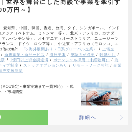
ル｜世界を舞台にした商談で事業を牽引す
00万円～】
、愛知県、中国、韓国、香港、台湾、タイ、シンガポール、インド
他アジア（ベトナム、ミャンマー等）、北米（アメリカ、カナダ
、アルゼンチン等）、オセアニア（オーストラリア、ニュージーラ
フランス、ドイツ、ロシア等）、中近東・アフリカ（モロッコ、エ
の他の海外
海外展開あり（日系グローバル企業）
上場企
新規事業・新サービス
海外出張
英語力が必要
転勤なし
達済
1億円以上資金調達済
ポテンシャル採用（未経験可）
海
ティブ制度
ストックオプションあり
リモートワーク可能
副業
育児支援制度
MOU策定～事業実施まで一貫対応） ・現
ト ・市場調査…
り
詳細へ