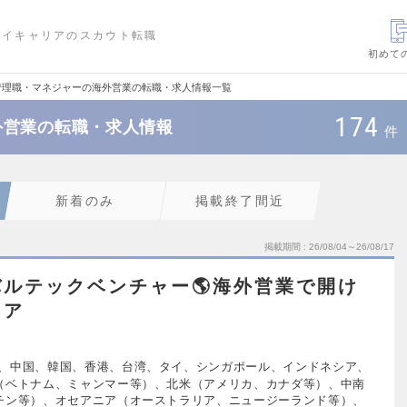
ハイキャリアのスカウト転職
初めて
管理職・マネジャーの海外営業の転職・求人情報一覧
174
外営業の転職・求人情報
件
新着のみ
掲載終了間近
掲載期間
26/08/04～26/08/17
ルテックベンチャー🌎海外営業で開け
リア
、中国、韓国、香港、台湾、タイ、シンガポール、インドネシア、
（ベトナム、ミャンマー等）、北米（アメリカ、カナダ等）、中南
チン等）、オセアニア（オーストラリア、ニュージーランド等）、