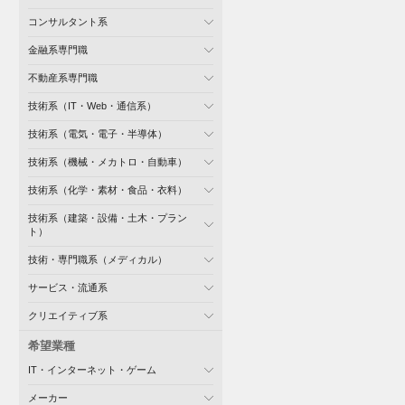
コンサルタント系
金融系専門職
不動産系専門職
技術系（IT・Web・通信系）
技術系（電気・電子・半導体）
技術系（機械・メカトロ・自動車）
技術系（化学・素材・食品・衣料）
技術系（建築・設備・土木・プラン
ト）
技術・専門職系（メディカル）
サービス・流通系
クリエイティブ系
希望業種
IT・インターネット・ゲーム
メーカー