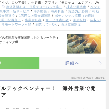
ドイツ、ロシア等）、中近東・アフリカ（モロッコ、エジプト、UA
海外展開あり（日系グローバル企業）
株式公開準備
ベンチ
規事業・新サービス
海外出張
海外折衝
英語力が必要
転勤
上資金調達済
1億円以上資金調達済
ポテンシャル採用（未経験
社長・役員直下
事業責任者
サービス責任者
海外転勤
年収60
リモートワーク可能
副業してもOK
育児支援制度
どの多国籍な事業展開におけるマーケティ
ーケティング職…
り
詳細へ
掲載期間
26/08/04～26/08/17
バルテックベンチャー！ 海外営業で開
リア