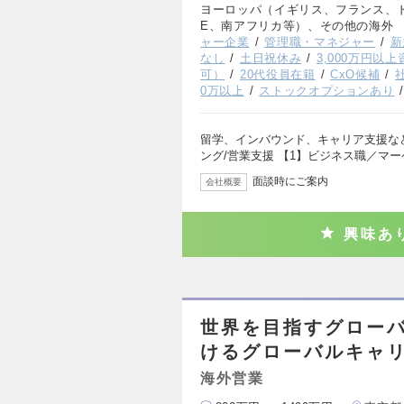
ヨーロッパ（イギリス、フランス、
E、南アフリカ等）、その他の海外
ャー企業
管理職・マネジャー
新
なし
土日祝休み
3,000万円以
可）
20代役員在籍
CxO候補
0万以上
ストックオプションあり
留学、インバウンド、キャリア支援な
ング/営業支援 【1】ビジネス職／マ
面談時にご案内
会社概要
興味あ
世界を目指すグロー
けるグローバルキャ
海外営業