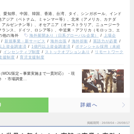
、愛知県、中国、韓国、香港、台湾、タイ、シンガポール、インド
他アジア（ベトナム、ミャンマー等）、北米（アメリカ、カナダ
、アルゼンチン等）、オセアニア（オーストラリア、ニュージーラ
フランス、ドイツ、ロシア等）、中近東・アフリカ（モロッコ、エ
の他の海外
海外展開あり（日系グローバル企業）
上場企
新規事業・新サービス
海外出張
海外折衝
英語力が必要
円以上資金調達済
1億円以上資金調達済
ポテンシャル採用（未経
インセンティブ制度
ストックオプションあり
リモートワーク
支援制度
育児支援制度
MOU策定～事業実施まで一貫対応） ・現
ト ・市場調査…
り
詳細へ
掲載期間
26/08/04～26/08/17