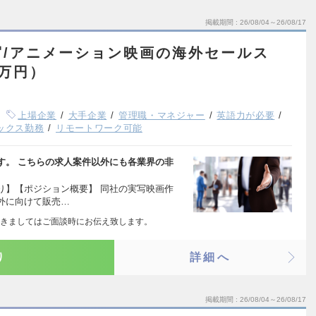
掲載期間
26/08/04～26/08/17
写/アニメーション映画の海外セールス
9万円）
上場企業
大手企業
管理職・マネジャー
英語力が必要
ックス勤務
リモートワーク可能
す。 こちらの求人案件以外にも各業界の非
り】【ポジション概要】 同社の実写映画作
外に向けて販売…
きましてはご面談時にお伝え致します。
り
詳細へ
掲載期間
26/08/04～26/08/17