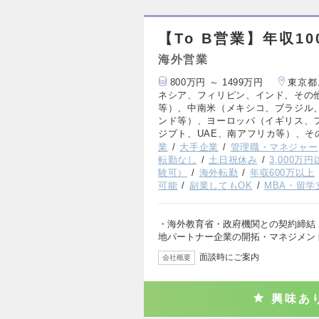
【To B営業】年収10
海外営業
800万円 ～ 1499万円
東京都
ネシア、フィリピン、インド、その
等）、中南米（メキシコ、ブラジル
ンド等）、ヨーロッパ（イギリス、
ジプト、UAE、南アフリカ等）、そ
業
大手企業
管理職・マネジャー
転勤なし
土日祝休み
3,000万
験可）
海外転勤
年収600万以上
可能
副業してもOK
MBA・留学
・海外教育省・政府機関との契約締結（
地パートナー企業の開拓・マネジメン
面談時にご案内
会社概要
興味あ