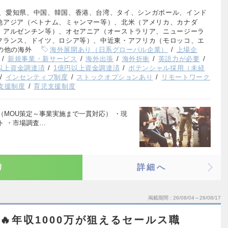
、愛知県、中国、韓国、香港、台湾、タイ、シンガポール、インド
他アジア（ベトナム、ミャンマー等）、北米（アメリカ、カナダ
、アルゼンチン等）、オセアニア（オーストラリア、ニュージーラ
フランス、ドイツ、ロシア等）、中近東・アフリカ（モロッコ、エ
の他の海外
海外展開あり（日系グローバル企業）
上場企
新規事業・新サービス
海外出張
海外折衝
英語力が必要
円以上資金調達済
1億円以上資金調達済
ポテンシャル採用（未経
インセンティブ制度
ストックオプションあり
リモートワーク
支援制度
育児支援制度
MOU策定～事業実施まで一貫対応） ・現
ト ・市場調査…
り
詳細へ
掲載期間
26/08/04～26/08/17
見🔥年収1000万が狙えるセールス職