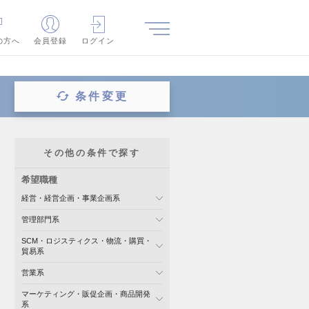
の方へ
会員登録
ログイン
条件変更
その他の条件で探す
希望職種
経営・経営企画・事業企画系
管理部門系
SCM・ロジスティクス・物流・購買・
貿易系
営業系
マーケティング・販促企画・商品開発
系