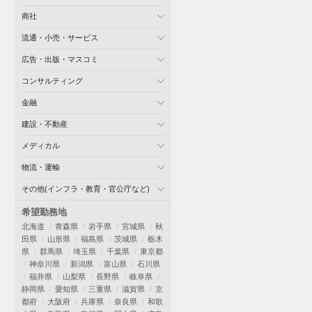
商社
流通・小売・サービス
広告・出版・マスコミ
コンサルティング
金融
建設・不動産
メディカル
物流・運輸
その他(インフラ・教育・官公庁など)
希望勤務地
北海道
青森県
岩手県
宮城県
秋
田県
山形県
福島県
茨城県
栃木
県
群馬県
埼玉県
千葉県
東京都
神奈川県
新潟県
富山県
石川県
福井県
山梨県
長野県
岐阜県
静岡県
愛知県
三重県
滋賀県
京
都府
大阪府
兵庫県
奈良県
和歌