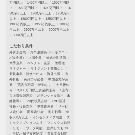
万円以上
1450万円以上
1500万円以
上
1550万円以上
1600万円以上
16
50万円以上
1700万円以上
1750万円
以上
1800万円以上
1850万円以上
1900万円以上
1950万円以上
2000万
円以上
2500万円以上
3000万円以上
5000万円以上
こだわり条件
外資系企業
海外展開あり(日系グロー
バル企業)
上場企業
株式公開準備
大手企業
ベンチャー企業
管理職・
マネジャー
マネジメント業務なし
新規事業・新サービス
海外出張
海
外折衝
英語力が必要
中国語力が必
要
英語力不問
転勤なし
土日祝休
み
3,000万円以上資金調達済
1億円
以上資金調達済
ポテンシャル採用（未
経験可）
20代役員在籍
CxO候補
社長・役員直下
事業責任者
サービ
ス責任者
開発責任者
海外転勤
年
収600万以上
インセンティブ制度
ス
トックオプションあり
フレックス勤務
リモートワーク可能
副業してもOK
MBA・留学支援制度
育児支援制度