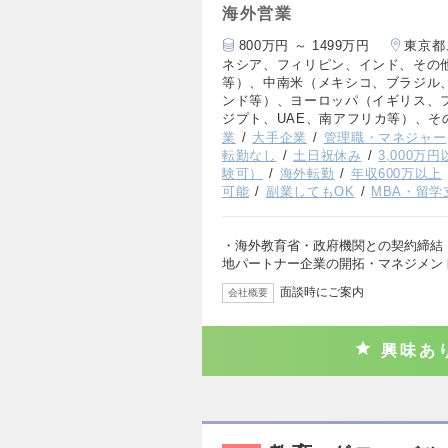
海外営業
800万円 ～ 1499万円
東京都
ネシア、フィリピン、インド、その
等）、中南米（メキシコ、ブラジル
ンド等）、ヨーロッパ（イギリス、
ジプト、UAE、南アフリカ等）、そ
業
大手企業
管理職・マネジャー
転勤なし
土日祝休み
3,000万
験可）
海外転勤
年収600万以上
可能
副業してもOK
MBA・留学
・海外教育省・政府機関との契約締結（
地パートナー企業の開拓・マネジメン
面談時にご案内
会社概要
興味あ