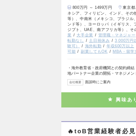
800万円 ～ 1499万円
東京都
ネシア、フィリピン、インド、その
等）、中南米（メキシコ、ブラジル
ンド等）、ヨーロッパ（イギリス、
ジプト、UAE、南アフリカ等）、そ
業
大手企業
管理職・マネジャー
転勤なし
土日祝休み
3,000万
験可）
海外転勤
年収600万以上
可能
副業してもOK
MBA・留学
・海外教育省・政府機関との契約締結（
地パートナー企業の開拓・マネジメン
面談時にご案内
会社概要
興味あ
🔥toB営業経験者必