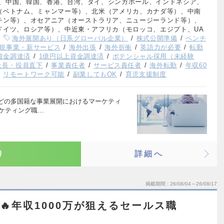
、中国、韓国、香港、台湾、タイ、シンガポール、インドネシア、
（ベトナム、ミャンマー等）、北米（アメリカ、カナダ等）、中南
チン等）、オセアニア（オーストラリア、ニュージーランド等）、
ドイツ、ロシア等）、中近東・アフリカ（モロッコ、エジプト、UA
海外展開あり（日系グローバル企業）
株式公開準備
ベンチ
規事業・新サービス
海外出張
海外折衝
英語力が必要
転勤
上資金調達済
1億円以上資金調達済
ポテンシャル採用（未経験
社長・役員直下
事業責任者
サービス責任者
海外転勤
年収60
リモートワーク可能
副業してもOK
育児支援制度
どの多国籍な事業展開におけるマーケティ
ーケティング職…
り
詳細へ
掲載期間
26/08/04～26/08/17
見🔥年収1000万が狙えるセールス職