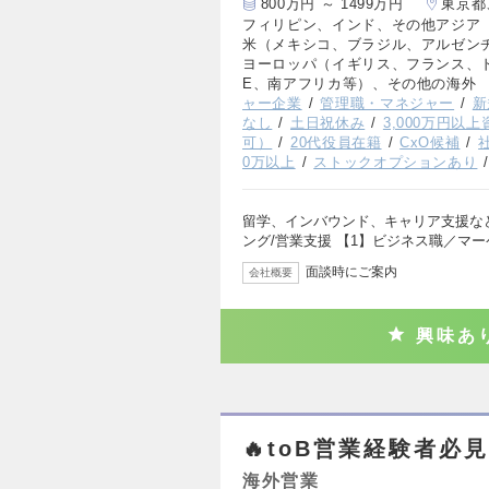
800万円 ～ 1499万円
東京都
フィリピン、インド、その他アジア
米（メキシコ、ブラジル、アルゼン
ヨーロッパ（イギリス、フランス、
E、南アフリカ等）、その他の海外
ャー企業
管理職・マネジャー
新
なし
土日祝休み
3,000万円以
可）
20代役員在籍
CxO候補
0万以上
ストックオプションあり
留学、インバウンド、キャリア支援な
ング/営業支援 【1】ビジネス職／マ
面談時にご案内
会社概要
興味あ
🔥toB営業経験者必
海外営業