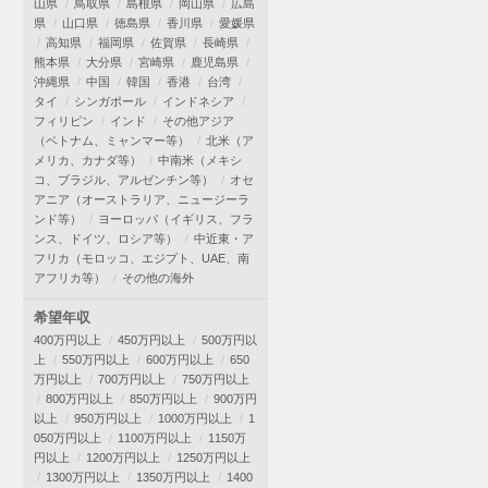
山県
鳥取県
島根県
岡山県
広島
県
山口県
徳島県
香川県
愛媛県
高知県
福岡県
佐賀県
長崎県
熊本県
大分県
宮崎県
鹿児島県
沖縄県
中国
韓国
香港
台湾
タイ
シンガポール
インドネシア
フィリピン
インド
その他アジア
（ベトナム、ミャンマー等）
北米（ア
メリカ、カナダ等）
中南米（メキシ
コ、ブラジル、アルゼンチン等）
オセ
アニア（オーストラリア、ニュージーラ
ンド等）
ヨーロッパ（イギリス、フラ
ンス、ドイツ、ロシア等）
中近東・ア
フリカ（モロッコ、エジプト、UAE、南
アフリカ等）
その他の海外
希望年収
400万円以上
450万円以上
500万円以
上
550万円以上
600万円以上
650
万円以上
700万円以上
750万円以上
800万円以上
850万円以上
900万円
以上
950万円以上
1000万円以上
1
050万円以上
1100万円以上
1150万
円以上
1200万円以上
1250万円以上
1300万円以上
1350万円以上
1400