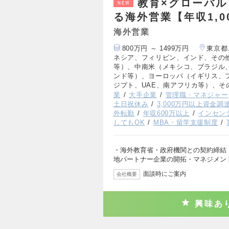
教育×グローバ
NEW
る海外営業【年収1,0
海外営業
800万円 ～ 1499万円
東京都
ネシア、フィリピン、インド、その
等）、中南米（メキシコ、ブラジル
ンド等）、ヨーロッパ（イギリス、
ジプト、UAE、南アフリカ等）、そ
業
大手企業
管理職・マネジャー
土日祝休み
3,000万円以上資金調
外転勤
年収600万以上
インセン
してもOK
MBA・留学支援制度
・海外教育省・政府機関との契約締結（
地パートナー企業の開拓・マネジメン
面談時にご案内
会社概要
興味あ