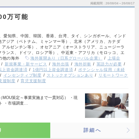
掲載期間
26/08/04～26/08/17
00万可能
、愛知県、中国、韓国、香港、台湾、タイ、シンガポール、インド
他アジア（ベトナム、ミャンマー等）、北米（アメリカ、カナダ
、アルゼンチン等）、オセアニア（オーストラリア、ニュージーラ
フランス、ドイツ、ロシア等）、中近東・アフリカ（モロッコ、エ
の他の海外
海外展開あり（日系グローバル企業）
上場企
新規事業・新サービス
海外出張
海外折衝
英語力が必要
円以上資金調達済
1億円以上資金調達済
ポテンシャル採用（未経
インセンティブ制度
ストックオプションあり
リモートワーク
支援制度
育児支援制度
MOU策定～事業実施まで一貫対応） ・現
ト ・市場調査…
り
詳細へ