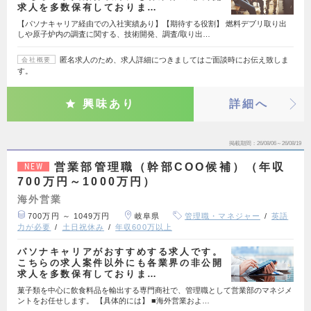
求人を多数保有しておりま…
【パソナキャリア経由での入社実績あり】【期待する役割】 燃料デブリ取り出
しや原子炉内の調査に関する、技術開発、調査/取り出…
匿名求人のため、求人詳細につきましてはご面談時にお伝え致しま
会社概要
す。
興味あり
詳細へ
掲載期間
26/08/06～26/08/19
営業部管理職（幹部COO候補）（年収
NEW
700万円～1000万円）
海外営業
700万円 ～ 1049万円
岐阜県
管理職・マネジャー
英語
力が必要
土日祝休み
年収600万以上
パソナキャリアがおすすめする求人です。
こちらの求人案件以外にも各業界の非公開
求人を多数保有しておりま…
菓子類を中心に飲食料品を輸出する専門商社で、管理職として営業部のマネジメ
ントをお任せします。 【具体的には】 ■海外営業およ…