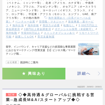
（ベトナム、ミャンマー等）、北米（アメリカ、カナダ等）、中南米
（メキシコ、ブラジル、アルゼンチン等）、オセアニア（オーストラリ
ア、ニュージーランド等）、ヨーロッパ（イギリス、フランス、ドイ
ツ、ロシア等）、中近東・アフリカ（モロッコ、エジプト、UAE、南ア
フリカ等）、その他の海外
海外展開あり（日系グローバル企
業）
ベンチャー企業
管理職・マネジャー
新規事業・新サービ
ス
海外出張
海外折衝
英語力が必要
転勤なし
3,000万円以上
資金調達済
1億円以上資金調達済
ポテンシャル採用（未経験可）
海外転勤
年収600万以上
ストックオプションあり
リモートワーク
可能
副業してもOK
育児支援制度
留学、インバウンド、キャリア支援などの多国籍な事業展開
におけるマーケティング/営業支援 【1】ビジネス職／マーケ
ティング職…
面談時にご案内
会社概要
興味あり
詳細へ
掲載期間
26/08/03～26/08/31
◇◆高待遇＆グローバルに挑戦する営
NEW
業─急成長M&A/スタートアップ◆◇