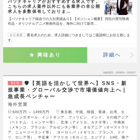
パソナキャリアがおすすめする求人です。
こちらの求人案件以外にも各業界の非公開
求人を多数保有しておりま…
【パソナキャリア経由での入社実績あり】【ポジション概要】 同社の実写映画
作品・オリジナルアニメ映画作品を、海外に向けて販売…
匿名求人のため、求人詳細につきましてはご面談時にお伝え致しま
会社概要
す。
興味あり
詳細へ
掲載期間
26/08/04～26/08/17
🛡️【英語を活かして世界へ】SNS・新
NEW
規事業・グローバル交渉で市場価値向上へ❘
急成長ベンチャー
海外営業
600万円 ～ 1499万円
東京都、中国、韓国、香港、台湾、タ
イ、シンガポール、インドネシア、フィリピン、インド、その他アジア
（ベトナム、ミャンマー等）、北米（アメリカ、カナダ等）、中南米
（メキシコ、ブラジル、アルゼンチン等）、オセアニア（オーストラリ
ア、ニュージーランド等）、ヨーロッパ（イギリス、フランス、ドイ
ツ、ロシア等）、中近東・アフリカ（モロッコ、エジプト、UAE、南ア