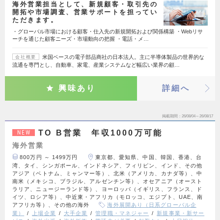
海外営業担当として、新規顧客・取引先の
開拓や市場調査、営業サポートを担ってい
ただきます。
・グローバル市場における顧客・仕入先の新規開拓および関係構築 ・Webリサ
ーチを通じた顧客ニーズ・市場動向の把握 ・電話・メ…
米国ベースの電子部品商社の日本法人。主に半導体製品の世界的な
会社概要
流通を専門とし、自動車、家電、産業システムなど幅広い業界の顧…
興味あり
詳細へ
掲載期間
26/08/04～26/08/17
TO B営業 年収1000万可能
NEW
海外営業
800万円 ～ 1499万円
東京都、愛知県、中国、韓国、香港、台
湾、タイ、シンガポール、インドネシア、フィリピン、インド、その他
アジア（ベトナム、ミャンマー等）、北米（アメリカ、カナダ等）、中
南米（メキシコ、ブラジル、アルゼンチン等）、オセアニア（オースト
ラリア、ニュージーランド等）、ヨーロッパ（イギリス、フランス、ド
イツ、ロシア等）、中近東・アフリカ（モロッコ、エジプト、UAE、南
アフリカ等）、その他の海外
海外展開あり（日系グローバル企
業）
上場企業
大手企業
管理職・マネジャー
新規事業・新サー