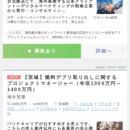
台北拠点にて、海外展開する日系クライア
ントへデジタルマーケティングの戦略立案
から実行・コンサルティン…
大手・メガベンチャーで培ったマーケティングスキルを、「グローバル×経営」
の舞台で活かしていただくポジションです。単なる広…
国内最大級のネットワークと最先端の広告テクノロジーを誇るアド
会社概要
プラットフォームカンパニー。2003年にサイバーエージェント…
興味あり
詳細へ
掲載期間
26/08/06～26/08/19
【茨城】燃料デブリ取り出しに関する
NEW
プロジェクトマネージャー（年収1000万円～
1400万円）
海外営業
1000万円 ～ 1449万円
茨城県
上場企業
大手企業
管
理職・マネジャー
土日祝休み
年収600万以上
リモートワーク可
能
パソナキャリアがおすすめする求人です。
こちらの求人案件以外にも各業界の非公開