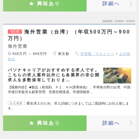
興味あり
詳細へ
掲載期間
26/08/06～26/08/19
海外営業（台湾）（年収500万円～900
NEW
万円）
海外営業
500万円 ～ 949万円
東京都
管理職・マネジャー
土日祝
休み
パソナキャリアがおすすめする求人です。
こちらの求人案件以外にも各業界の非公開
求人を多数保有しておりま…
【職務内容】 ■製品（発泡剤、ＰＺ、ＨＨ誘導体他）、半導体分野の台湾、中国
市場日常販売＆顧客管理、営業目標達成、市場情報収…
匿名求人のため、求人詳細につきましてはご面談時にお伝え致しま
会社概要
す。
興味あり
詳細へ