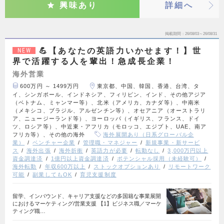
興味あり
詳細へ
掲載期間
26/08/03～26/08/31
💪【あなたの英語力いかせます！】世
NEW
界で活躍する人を輩出！急成長企業！
海外営業
600万円 ～ 1499万円
東京都、中国、韓国、香港、台湾、タ
イ、シンガポール、インドネシア、フィリピン、インド、その他アジア
（ベトナム、ミャンマー等）、北米（アメリカ、カナダ等）、中南米
（メキシコ、ブラジル、アルゼンチン等）、オセアニア（オーストラリ
ア、ニュージーランド等）、ヨーロッパ（イギリス、フランス、ドイ
ツ、ロシア等）、中近東・アフリカ（モロッコ、エジプト、UAE、南ア
フリカ等）、その他の海外
海外展開あり（日系グローバル企
業）
ベンチャー企業
管理職・マネジャー
新規事業・新サービ
ス
海外出張
海外折衝
英語力が必要
転勤なし
3,000万円以上
資金調達済
1億円以上資金調達済
ポテンシャル採用（未経験可）
海外転勤
年収600万以上
ストックオプションあり
リモートワーク
可能
副業してもOK
育児支援制度
留学、インバウンド、キャリア支援などの多国籍な事業展開
におけるマーケティング/営業支援 【1】ビジネス職／マーケ
ティング職…