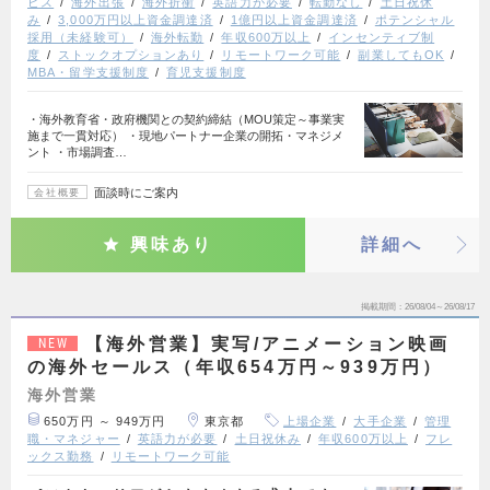
ビス
海外出張
海外折衝
英語力が必要
転勤なし
土日祝休
み
3,000万円以上資金調達済
1億円以上資金調達済
ポテンシャル
採用（未経験可）
海外転勤
年収600万以上
インセンティブ制
度
ストックオプションあり
リモートワーク可能
副業してもOK
MBA・留学支援制度
育児支援制度
・海外教育省・政府機関との契約締結（MOU策定～事業実
施まで一貫対応） ・現地パートナー企業の開拓・マネジメ
ント ・市場調査…
面談時にご案内
会社概要
興味あり
詳細へ
掲載期間
26/08/04～26/08/17
【海外営業】実写/アニメーション映画
NEW
の海外セールス（年収654万円～939万円）
海外営業
650万円 ～ 949万円
東京都
上場企業
大手企業
管理
職・マネジャー
英語力が必要
土日祝休み
年収600万以上
フレ
ックス勤務
リモートワーク可能