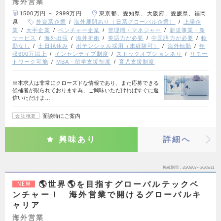
海外営業
1500万円 ～ 2999万円
東京都、愛知県、大阪府、愛媛県、福岡
県
外資系企業
海外展開あり（日系グローバル企業）
上場企
業
大手企業
ベンチャー企業
管理職・マネジャー
新規事業・新
サービス
海外出張
海外折衝
英語力が必要
中国語力が必要
転
勤なし
土日祝休み
ポテンシャル採用（未経験可）
海外転勤
年
収600万以上
インセンティブ制度
ストックオプションあり
リモー
トワーク可能
MBA・留学支援制度
育児支援制度
※本求人は非常にクローズドな情報であり、また応募できる
候補者が限られております為、ご興味いただければすぐに返
信いただけま…
面談時にご案内
会社概要
興味あり
詳細へ
掲載期間
26/08/03～26/08/31
🌎世界🌎を目指すグローバルテックベ
NEW
ンチャー！ 海外営業で開けるグローバルキ
ャリア
海外営業