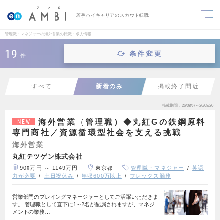
若手ハイキャリアのスカウト転職
管理職・マネジャーの海外営業の転職・求人情報
19
条件変更
件
すべて
新着のみ
掲載終了間近
掲載期間
26/08/07～26/08/20
海外営業（管理職）◆丸紅Gの鉄鋼原料
NEW
専門商社／資源循環型社会を支える挑戦
海外営業
丸紅テツゲン株式会社
900万円 ～ 1149万円
東京都
管理職・マネジャー
英語
力が必要
土日祝休み
年収600万以上
フレックス勤務
営業部門のプレイングマネージャーとしてご活躍いただきま
す。 管理職として直下に1～2名が配属されますが、マネジ
メントの業務…