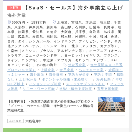
【SaaS・セールス】海外事業立ち上げ
NEW
海外営業
600万円 ～ 1599万円
北海道、宮城県、群馬県、埼玉県、千葉
県、東京都、神奈川県、新潟県、富山県、石川県、山梨県、長野県、岐
阜県、静岡県、愛知県、京都府、大阪府、兵庫県、鳥取県、島根県、岡
山県、広島県、愛媛県、福岡県、熊本県、沖縄県、中国、韓国、香港、
台湾、タイ、シンガポール、インドネシア、フィリピン、インド、その
他アジア（ベトナム、ミャンマー等）、北米（アメリカ、カナダ等）、
中南米（メキシコ、ブラジル、アルゼンチン等）、オセアニア（オース
トラリア、ニュージーランド等）、ヨーロッパ（イギリス、フランス、
ドイツ、ロシア等）、中近東・アフリカ（モロッコ、エジプト、UAE、
南アフリカ等）、その他の海外
外資系企業
海外展開あり（日系
グローバル企業）
上場企業
大手企業
ベンチャー企業
管理職・
マネジャー
海外出張
海外折衝
英語力が必要
英語力不問
転勤
なし
土日祝休み
ポテンシャル採用（未経験可）
海外転勤
年収
600万以上
インセンティブ制度
ストックオプションあり
フレック
ス勤務
リモートワーク可能
MBA・留学支援制度
育児支援制度
【仕事内容】 ・製造業の図面管理／受発注SaaSプロダクト
「ズメーン」のセールス活動 ・海外拠点のセールス機能/営
業組織の立…
大幅増員中
会社概要