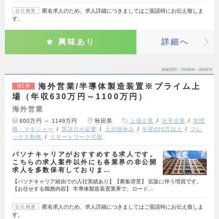
匿名求人のため、求人詳細につきましてはご面談時にお伝え致しま
会社概要
す。
興味あり
詳細へ
掲載期間
26/08/06～26/08/19
海外営業/半導体製造装置※プライム上
NEW
場（年収630万円～1100万円）
海外営業
600万円 ～ 1149万円
秋田県
上場企業
大手企業
管理
職・マネジャー
英語力が必要
土日祝休み
年収600万以上
フレ
ックス勤務
リモートワーク可能
パソナキャリアがおすすめする求人です。
こちらの求人案件以外にも各業界の非公開
求人を多数保有しておりま…
【パソナキャリア経由での入社実績あり】【募集背景】 拡販に伴う増員です。
【お任せする職務内容】 半導体製造装置業界で、ロード…
匿名求人のため、求人詳細につきましてはご面談時にお伝え致しま
会社概要
す。