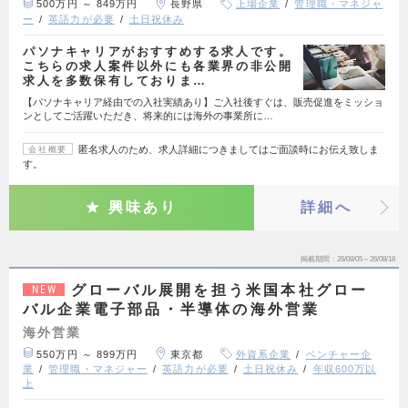
500万円 ～ 849万円
長野県
上場企業
管理職・マネジャ
ー
英語力が必要
土日祝休み
パソナキャリアがおすすめする求人です。
こちらの求人案件以外にも各業界の非公開
求人を多数保有しておりま…
【パソナキャリア経由での入社実績あり】ご入社後すぐは、販売促進をミッショ
ンとしてご活躍いただき、将来的には海外の事業所に…
匿名求人のため、求人詳細につきましてはご面談時にお伝え致しま
会社概要
す。
興味あり
詳細へ
掲載期間
26/08/05～26/08/18
グローバル展開を担う米国本社グロー
NEW
バル企業電子部品・半導体の海外営業
海外営業
550万円 ～ 899万円
東京都
外資系企業
ベンチャー企
業
管理職・マネジャー
英語力が必要
土日祝休み
年収600万以
上