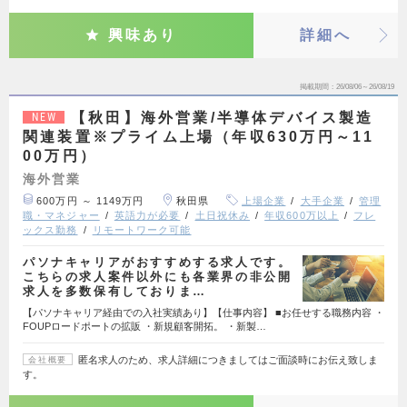
興味あり
詳細へ
掲載期間
26/08/06～26/08/19
【秋田】海外営業/半導体デバイス製造
NEW
関連装置※プライム上場（年収630万円～11
00万円）
海外営業
600万円 ～ 1149万円
秋田県
上場企業
大手企業
管理
職・マネジャー
英語力が必要
土日祝休み
年収600万以上
フレ
ックス勤務
リモートワーク可能
パソナキャリアがおすすめする求人です。
こちらの求人案件以外にも各業界の非公開
求人を多数保有しておりま…
【パソナキャリア経由での入社実績あり】【仕事内容】 ■お任せする職務内容 ・
FOUPロードポートの拡販 ・新規顧客開拓。 ・新製…
匿名求人のため、求人詳細につきましてはご面談時にお伝え致しま
会社概要
す。