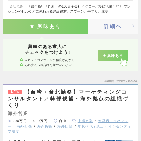
《総合商社「丸紅」の100％子会社／グローバルに活躍可能》 マン
会社概要
ションやビルなどに使われる建設鋼材、スプーン、手すり、航空…
興味あり
詳細へ
興味のある求人に
チェックをつけよう!
興味あり
スカウトのマッチング精度があがる!
その求人への合格可能性がわかる!
掲載期間
26/08/07～26/08/20
【台湾・台北勤務】マーケティングコ
NEW
ンサルタント／幹部候補・海外拠点の組織づ
くり
海外営業
600万円 ～ 999万円
台湾
上場企業
管理職・マネジャ
ー
海外出張
海外折衝
海外転勤
年収600万以上
インセンティ
ブ制度