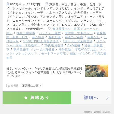
800万円 ～ 1499万円
東京都、中国、韓国、香港、台湾、タ
イ、シンガポール、インドネシア、フィリピン、インド、その他アジア
（ベトナム、ミャンマー等）、北米（アメリカ、カナダ等）、中南米
（メキシコ、ブラジル、アルゼンチン等）、オセアニア（オーストラリ
ア、ニュージーランド等）、ヨーロッパ（イギリス、フランス、ドイ
ツ、ロシア等）、中近東・アフリカ（モロッコ、エジプト、UAE、南ア
フリカ等）、その他の海外
海外展開あり（日系グローバル企
業）
株式公開準備
ベンチャー企業
管理職・マネジャー
新規事
業・新サービス
海外出張
海外折衝
英語力が必要
転勤なし
土
日祝休み
3,000万円以上資金調達済
1億円以上資金調達済
ポテン
シャル採用（未経験可）
20代役員在籍
CxO候補
社長・役員直
下
事業責任者
サービス責任者
海外転勤
年収600万以上
スト
ックオプションあり
リモートワーク可能
副業してもOK
育児支援
制度
留学、インバウンド、キャリア支援などの多国籍な事業展開
におけるマーケティング/営業支援 【1】ビジネス職／マーケ
ティング職…
面談時にご案内
会社概要
興味あり
詳細へ
掲載期間
26/08/03～26/08/31