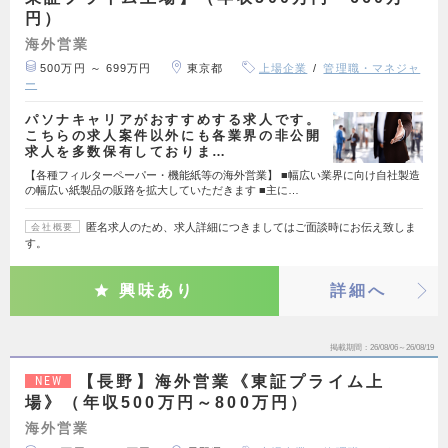
円）
海外営業
500万円 ～ 699万円
東京都
上場企業
管理職・マネジャ
ー
パソナキャリアがおすすめする求人です。
こちらの求人案件以外にも各業界の非公開
求人を多数保有しておりま…
【各種フィルターペーパー・機能紙等の海外営業】 ■幅広い業界に向け自社製造
の幅広い紙製品の販路を拡大していただきます ■主に…
匿名求人のため、求人詳細につきましてはご面談時にお伝え致しま
会社概要
す。
興味あり
詳細へ
掲載期間
26/08/06～26/08/19
【長野】海外営業《東証プライム上
NEW
場》（年収500万円～800万円）
海外営業