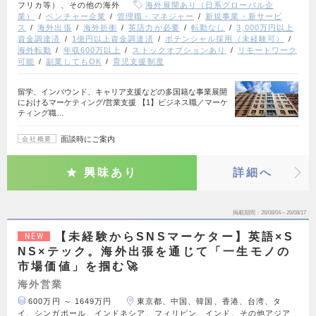
フリカ等）、その他の海外
海外展開あり（日系グローバル企
業）
ベンチャー企業
管理職・マネジャー
新規事業・新サービ
ス
海外出張
海外折衝
英語力が必要
転勤なし
3,000万円以上
資金調達済
1億円以上資金調達済
ポテンシャル採用（未経験可）
海外転勤
年収600万以上
ストックオプションあり
リモートワーク
可能
副業してもOK
育児支援制度
留学、インバウンド、キャリア支援などの多国籍な事業展開
におけるマーケティング/営業支援 【1】ビジネス職／マーケ
ティング職…
面談時にご案内
会社概要
興味あり
詳細へ
掲載期間
26/08/04～26/08/17
【未経験からSNSマーケター】英語×S
NEW
NS×テック。海外出張を通じて「一生モノの
市場価値」を掴む🚀
海外営業
600万円 ～ 1649万円
東京都、中国、韓国、香港、台湾、タ
イ、シンガポール、インドネシア、フィリピン、インド、その他アジア