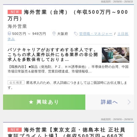
掲載期間
26/08/06～26/08/19
海外営業（台湾）（年収500万円～900
NEW
万円）
海外営業
500万円 ～ 949万円
大阪府
管理職・マネジャー
土日祝
休み
パソナキャリアがおすすめする求人です。
こちらの求人案件以外にも各業界の非公開
求人を多数保有しておりま…
【職務内容】 ■製品（発泡剤、ＰＺ、ＨＨ誘導体他）、半導体分野の台湾、中国
市場日常販売＆顧客管理、営業目標達成、市場情報収…
匿名求人のため、求人詳細につきましてはご面談時にお伝え致しま
会社概要
す。
興味あり
詳細へ
掲載期間
26/08/06～26/08/19
海外営業【東京支店・徳島本社 正社員
NEW
東証プライム上場】（年収500万円～660万