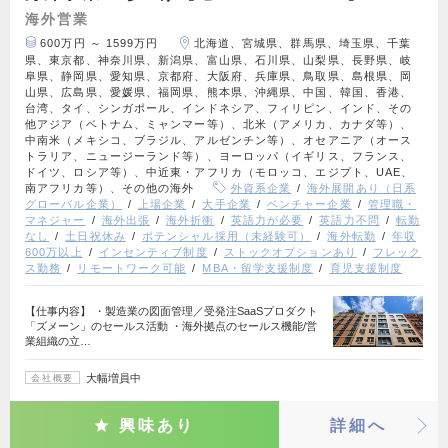
海外営業
600万円 ～ 1599万円
北海道、宮城県、群馬県、埼玉県、千葉
県、東京都、神奈川県、新潟県、富山県、石川県、山梨県、長野県、岐
阜県、静岡県、愛知県、京都府、大阪府、兵庫県、鳥取県、島根県、岡
山県、広島県、愛媛県、福岡県、熊本県、沖縄県、中国、韓国、香港、
台湾、タイ、シンガポール、インドネシア、フィリピン、インド、その
他アジア（ベトナム、ミャンマー等）、北米（アメリカ、カナダ等）、
中南米（メキシコ、ブラジル、アルゼンチン等）、オセアニア（オース
トラリア、ニュージーランド等）、ヨーロッパ（イギリス、フランス、
ドイツ、ロシア等）、中近東・アフリカ（モロッコ、エジプト、UAE、
南アフリカ等）、その他の海外
外資系企業
海外展開あり（日系
グローバル企業）
上場企業
大手企業
ベンチャー企業
管理職・
マネジャー
海外出張
海外折衝
英語力が必要
英語力不問
転勤
なし
土日祝休み
ポテンシャル採用（未経験可）
海外転勤
年収
600万以上
インセンティブ制度
ストックオプションあり
フレック
ス勤務
リモートワーク可能
MBA・留学支援制度
育児支援制度
【仕事内容】 ・製造業の図面管理／受発注SaaSプロダクト
「ズメーン」のセールス活動 ・海外拠点のセールス機能/営
業組織の立…
大幅増員中
会社概要
興味あり
詳細へ