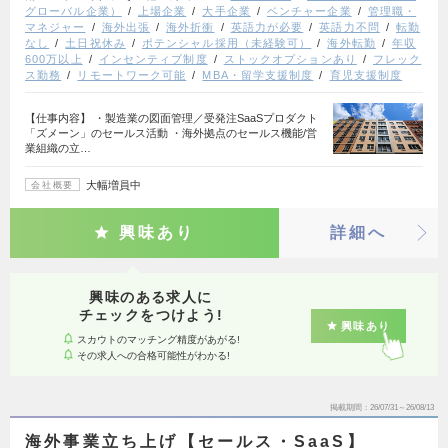
グローバル企業）
上場企業
大手企業
ベンチャー企業
管理職・
マネジャー
海外出張
海外折衝
英語力が必要
英語力不問
転勤
なし
土日祝休み
ポテンシャル採用（未経験可）
海外転勤
年収
600万以上
インセンティブ制度
ストックオプションあり
フレック
ス勤務
リモートワーク可能
MBA・留学支援制度
育児支援制度
【仕事内容】 ・製造業の図面管理／受発注SaaSプロダクト
「ズメーン」のセールス活動 ・海外拠点のセールス機能/営
業組織の立…
大幅増員中
会社概要
興味あり
詳細へ
興味のある求人に
チェックをつけよう!
興味あり
スカウトのマッチング精度があがる!
その求人への合格可能性がわかる!
掲載期間
26/07/31～26/08/13
海外事業立ち上げ【セールス・SaaS】