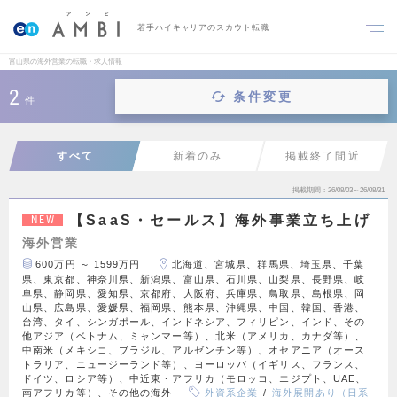
若手ハイキャリアのスカウト転職
富山県の海外営業の転職・求人情報
2
条件変更
件
すべて
新着のみ
掲載終了間近
掲載期間
26/08/03～26/08/31
【SaaS・セールス】海外事業立ち上げ
NEW
海外営業
600万円 ～ 1599万円
北海道、宮城県、群馬県、埼玉県、千葉
県、東京都、神奈川県、新潟県、富山県、石川県、山梨県、長野県、岐
阜県、静岡県、愛知県、京都府、大阪府、兵庫県、鳥取県、島根県、岡
山県、広島県、愛媛県、福岡県、熊本県、沖縄県、中国、韓国、香港、
台湾、タイ、シンガポール、インドネシア、フィリピン、インド、その
他アジア（ベトナム、ミャンマー等）、北米（アメリカ、カナダ等）、
中南米（メキシコ、ブラジル、アルゼンチン等）、オセアニア（オース
トラリア、ニュージーランド等）、ヨーロッパ（イギリス、フランス、
ドイツ、ロシア等）、中近東・アフリカ（モロッコ、エジプト、UAE、
南アフリカ等）、その他の海外
外資系企業
海外展開あり（日系