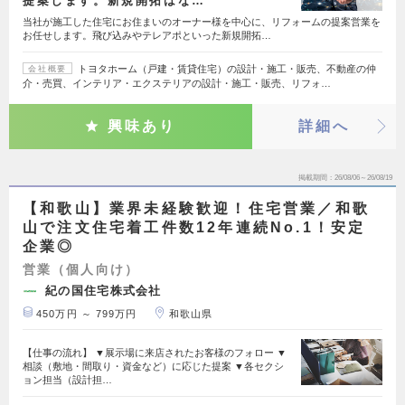
提案します。新規開拓はな…
当社が施工した住宅にお住まいのオーナー様を中心に、リフォームの提案営業を
お任せします。飛び込みやテレアポといった新規開拓…
トヨタホーム（戸建・賃貸住宅）の設計・施工・販売、不動産の仲
会社概要
介・売買、インテリア・エクステリアの設計・施工・販売、リフォ…
興味あり
詳細へ
掲載期間
26/08/06～26/08/19
【和歌山】業界未経験歓迎！住宅営業／和歌
山で注文住宅着工件数12年連続No.1！安定
企業◎
営業（個人向け）
紀の国住宅株式会社
450万円 ～ 799万円
和歌山県
【仕事の流れ】 ▼展示場に来店されたお客様のフォロー ▼
相談（敷地・間取り・資金など）に応じた提案 ▼各セクシ
ョン担当（設計担…