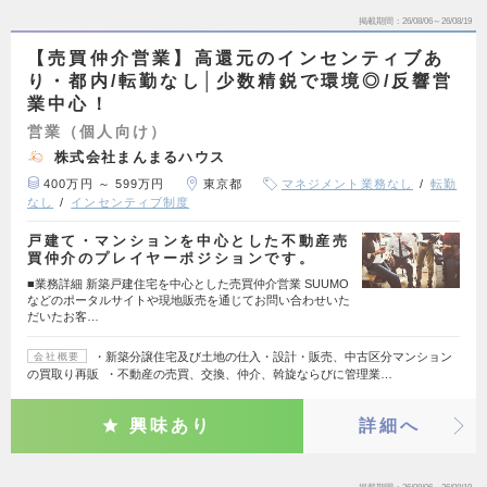
掲載期間
26/08/06～26/08/19
【売買仲介営業】高還元のインセンティブあ
り・都内/転勤なし│少数精鋭で環境◎/反響営
業中心！
営業（個人向け）
株式会社まんまるハウス
400万円 ～ 599万円
東京都
マネジメント業務なし
転勤
なし
インセンティブ制度
戸建て・マンションを中心とした不動産売
買仲介のプレイヤーポジションです。
■業務詳細 新築戸建住宅を中心とした売買仲介営業 SUUMO
などのポータルサイトや現地販売を通じてお問い合わせいた
だいたお客…
・新築分譲住宅及び土地の仕入・設計・販売、中古区分マンション
会社概要
の買取り再販 ・不動産の売買、交換、仲介、斡旋ならびに管理業…
興味あり
詳細へ