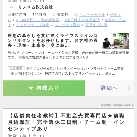
リノベる株式会社
500万円 ～ 799万円
東京都
ベンチャー企業
転勤な
し
3,000万円以上資金調達済
1億円以上資金調達済
年収600万以
上
インセンティブ制度
フレックス勤務
育児支援制度
理想の暮らしを共に描くライフスタイルコ
ンサルタントをお任せします。お客様の過
去・現在・未来を丁寧に紐…
当社のリノベーションは、一人ひとりのお客様に合わせた唯一無二の提案が可能
です。 お客様の理想の暮らしをカタチにするコンサル…
テクノロジーを活⽤したリノベーション・プラットフォーム事業
会社概要
（個⼈向けマンション・⼾建てのワンストップリノベーション、法⼈…
興味あり
詳細へ
掲載期間
26/08/06～26/08/19
【店舗責任者候補】不動産売買専門店★前職
月給保証・完全週休二日制・チーム制・イン
センティブあり
営業（個人向け）