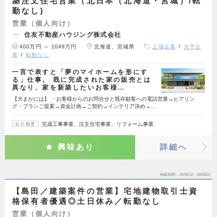
築注文住宅営業（北日本（北海道・宮城）/転
勤なし)
営業（個人向け）
住友不動産ハウジング株式会社
400万円 ～ 1049万円
北海道、宮城県
上場企業
大手企
業
転勤なし
一言で表すと「夢のマイホームを形にす
る」仕事。 既に完成された家の販売とは
異なり、家を新築したいお客様…
【大まかには】 ・お客様からのお問合せと既存顧客への電話営業→ヒアリン
グ・プランご提案→資金計画→ご契約→インテリア決め→…
完成工事事業、注文住宅事業、リフォーム事業
会社概要
興味あり
詳細へ
掲載期間
26/08/10～26/08/23
【島田／建築案件の営業】宅地建物取引士資
格保有者優遇◎土日休み／転勤なし
営業（個人向け）