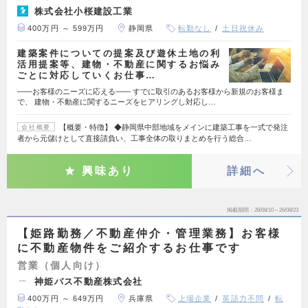
株式会社小桜建設工業
400万円 ～ 599万円
静岡県
転勤なし
土日祝休み
建築案件についての提案及び遊休土地の利
活用提案等、建物・不動産に関するお悩み
ごとに対応していくお仕事…
――お客様のニーズに応える―― すでに取引のあるお客様から新規のお客様ま
で、 建物・不動産に関するニーズをヒアリングし対応し…
【概要・特徴】 ◆静岡県中部地域をメインに建築工事を一式で発注
会社概要
者から元儲けとして直接請負い、工事全体の取りまとめを行う総合…
興味あり
詳細へ
掲載期間
26/08/10～26/08/23
【姫路勤務／不動産仲介・管理業務】お客様
に不動産物件をご紹介するお仕事です
営業（個人向け）
神姫バス不動産株式会社
400万円 ～ 649万円
兵庫県
上場企業
英語力不問
転