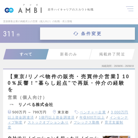
若手ハイキャリアのスカウト転職
直接募集企業の掲載求人の営業（個人向け）の転職・求人情報
311
条件変更
件
すべて
新着のみ
掲載終了間近
掲載期間
26/08/06～26/08/19
【東京/リノベ物件の販売・売買仲介営業】10
0％反響！“暮らし起点”で再販・仲介の経験
を
営業（個人向け）
リノベる株式会社
500万円 ～ 799万円
東京都
ベンチャー企業
3,000万円
以上資金調達済
1億円以上資金調達済
年収600万以上
インセンテ
ィブ制度
ストックオプションあり
フレックス勤務
育児支援制
度