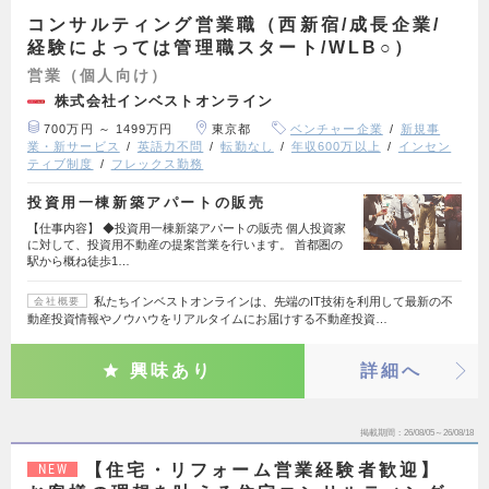
コンサルティング営業職（西新宿/成長企業/
経験によっては管理職スタート/WLB○）
営業（個人向け）
株式会社インベストオンライン
700万円 ～ 1499万円
東京都
ベンチャー企業
新規事
業・新サービス
英語力不問
転勤なし
年収600万以上
インセン
ティブ制度
フレックス勤務
投資用一棟新築アパートの販売
【仕事内容】 ◆投資用一棟新築アパートの販売 個人投資家
に対して、投資用不動産の提案営業を行います。 首都圏の
駅から概ね徒歩1…
私たちインベストオンラインは、先端のIT技術を利用して最新の不
会社概要
動産投資情報やノウハウをリアルタイムにお届けする不動産投資…
興味あり
詳細へ
掲載期間
26/08/05～26/08/18
【住宅・リフォーム営業経験者歓迎】
NEW