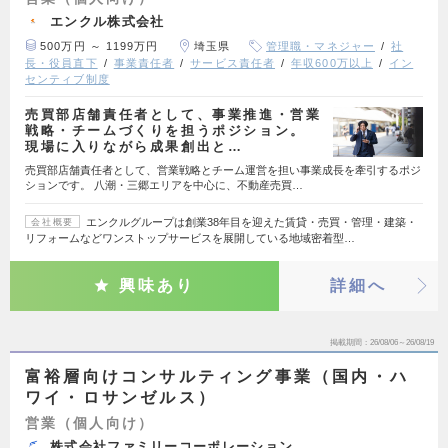
エンクル株式会社
500万円 ～ 1199万円
埼玉県
管理職・マネジャー
社
長・役員直下
事業責任者
サービス責任者
年収600万以上
イン
センティブ制度
売買部店舗責任者として、事業推進・営業
戦略・チームづくりを担うポジション。
現場に入りながら成果創出と…
売買部店舗責任者として、営業戦略とチーム運営を担い事業成長を牽引するポジ
ションです。 八潮・三郷エリアを中心に、不動産売買…
エンクルグループは創業38年目を迎えた賃貸・売買・管理・建築・
会社概要
リフォームなどワンストップサービスを展開している地域密着型…
興味あり
詳細へ
掲載期間
26/08/06～26/08/19
富裕層向けコンサルティング事業（国内・ハ
ワイ・ロサンゼルス）
営業（個人向け）
株式会社ファミリーコーポレーション