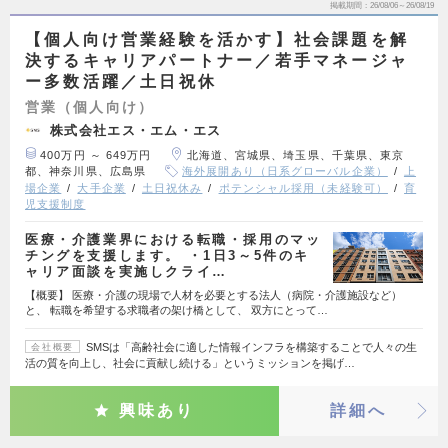
掲載期間
26/08/06～26/08/19
【個人向け営業経験を活かす】社会課題を解
決するキャリアパートナー／若手マネージャ
ー多数活躍／土日祝休
営業（個人向け）
株式会社エス・エム・エス
400万円 ～ 649万円
北海道、宮城県、埼玉県、千葉県、東京
都、神奈川県、広島県
海外展開あり（日系グローバル企業）
上
場企業
大手企業
土日祝休み
ポテンシャル採用（未経験可）
育
児支援制度
医療・介護業界における転職・採用のマッ
チングを支援します。 ・1日3～5件のキ
ャリア面談を実施しクライ…
【概要】 医療・介護の現場で人材を必要とする法人（病院・介護施設など）
と、 転職を希望する求職者の架け橋として、 双方にとって…
SMSは「高齢社会に適した情報インフラを構築することで人々の生
会社概要
活の質を向上し、社会に貢献し続ける」というミッションを掲げ…
興味あり
詳細へ