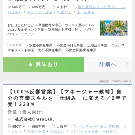
500万円 ～ 699万円
東京都
海外展開あり（日系グローバ
ル企業）
ベンチャー企業
転勤なし
土日祝休み
お任せしたいこと ～高額物件が中心！ウェルス層の方々へ
のコンサルティング営業～ 富裕層のお客様に対し、ハワイ
のコンドミニアム…
・収益不動産事業 ・不動産小口化事業 ・土地活用事業 ・ウェルス
会社概要
マネジメント事業 ・海外不動産事業 ・不動産再生/開発事業
興味あり
詳細へ
掲載期間
26/08/06～26/08/19
【100%反響営業】【マネージャー候補】自
分の営業スキルを「仕組み」に変える／2年で
売上330％
営業（個人向け）
株式会社ClassLab.
450万円 ～ 699万円
大阪府
ベンチャー企業
管理職・マ
ネジャー
英語力不問
転勤なし
ポテンシャル採用（未経験可）