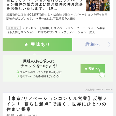
自社でリノベーションを行ったリノベーシ
ョン物件の販売および媒介物件の仲介業務
をお任せいたします。 10…
対応物件には自社OB顧客物件もしくは自社で仕入～リノベーションを行った再
販物件がございます。 ▼具体的には下記業務をお任せ…
テクノロジーを活⽤したリノベーション・プラットフォーム事業
会社概要
（個⼈向けマンション・⼾建てのワンストップリノベーション、法⼈…
興味あり
詳細へ
興味のある求人に
チェックをつけよう!
興味あり
スカウトのマッチング精度があがる!
その求人への合格可能性がわかる!
掲載期間
26/08/06～26/08/19
【東京/リノベーションコンサル営業】反響メ
イン！“暮らし起点”で描く、世界にひとつの
住まい提案
営業（個人向け）