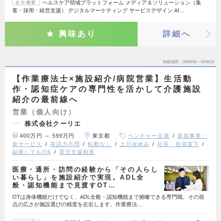
ヘルスケア領域プラットフォーム メディア＆ソリューション（集
会社概要
客・採用・経営支援） デジタルマーケティング サービスデザイン AI…
興味あり
詳細へ
掲載期間
26/08/06～26/08/19
【作業療法士×施設紹介/病院営業】生活動
作・認知症ケアの専門性を活かして介護施設
紹介の最前線へ
営業（個人向け）
株式会社クーリエ
400万円 ～ 599万円
東京都
ベンチャー企業
新規事業・
新サービス
英語力不問
転勤なし
土日祝休み
社長・役員直下
副業してもOK
育児支援制度
医療・通所・訪問の経験から「その人らし
い暮らし」を施設紹介で実現。ADL全
般・認知機能まで見渡すOT…
OTは身体機能だけでなく、ADL全般・認知機能まで俯瞰できる専門職。その視
点の広さが施設選びの精度を左右します。作業療法…