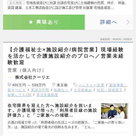
宅地造成並びに分譲 分譲住宅並びに土地建物の売買、仲介、 斡旋、
会社概要
賃貸 建築、土木工事請負並びに設計施工及び管理 出版業 宅地造成並…
興味あり
詳細へ
掲載期間
26/08/06～26/08/19
【介護福祉士×施設紹介/病院営業】現場経験
を活かして介護施設紹介のプロへ／営業未経
験歓迎
営業（個人向け）
株式会社クーリエ
400万円 ～ 599万円
東京都
ベンチャー企業
新規事業・
新サービス
英語力不問
転勤なし
土日祝休み
社長・役員直下
副業してもOK
育児支援制度
在宅限界を迎えた方へ施設紹介を担いま
す。介護現場で培った「利用者目線の施設
評価力」と「ご家族への傾聴…
介護の現場で培った「利用者様の生活ニーズの把握力」「ご家族への寄り添い
方」は、施設紹介の場で最大の信頼を生みます。「どん…