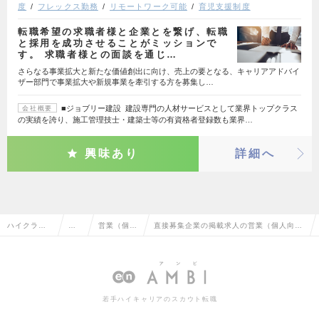
度
フレックス勤務
リモートワーク可能
育児支援制度
転職希望の求職者様と企業とを繋げ、転職
と採用を成功させることがミッションで
す。 求職者様との面談を通じ…
さらなる事業拡大と新たな価値創出に向け、売上の要となる、キャリアアドバイ
ザー部門で事業拡大や新規事業を牽引する方を募集し…
■ジョブリー建設 建設専門の人材サービスとして業界トップクラス
会社概要
の実績を誇り、施工管理技士・建築士等の有資格者登録数も業界…
興味あり
詳細へ
ハイクラス
営
営業（個人
直接募集企業の掲載求人の営業（個人向
求人TOP
業
向け）
け）の転職・求人情報一覧
系
若手ハイキャリアのスカウト転職