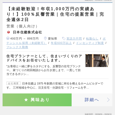
掲載期間
26/08/06～26/08/19
【未経験歓迎！年収1,000万円の実績あ
り！】100％反響営業｜住宅の提案営業｜完
全週休2日
営業（個人向け）
日本住建株式会社
400万円 ～ 899万円
愛知県
英語力不問
転勤なし
ポ
テンシャル採用（未経験可）
年収600万以上
インセンティブ制度
フレックス勤務
住宅プランナーとして、住まいづくりのア
ドバイスをお任せいたします。
"お客様と一緒に夢をカタチにする、反響型の住宅プランナ
ー。 家づくりの初回相談からお引き渡しまで、一貫して担
当できるポジシ…
日本住建は 1975 年創業の安城に本社を構えるホームビルダーで
会社概要
す。 三河地域を中心に、注文住宅・分譲住宅・リフォームを手…
興味あり
詳細へ
掲載期間
26/08/06～26/08/19