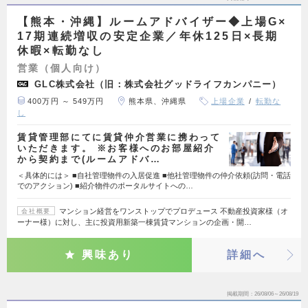
【熊本・沖縄】ルームアドバイザー◆上場G×
17期連続増収の安定企業／年休125日×長期
休暇×転勤なし
営業（個人向け）
GLC株式会社（旧：株式会社グッドライフカンパニー）
400万円 ～ 549万円
熊本県、沖縄県
上場企業
転勤な
し
賃貸管理部にてに賃貸仲介営業に携わって
いただきます。 ※お客様へのお部屋紹介
から契約まで(ルームアドバ…
＜具体的には＞ ■自社管理物件の入居促進 ■他社管理物件の仲介依頼(訪問・電話
でのアクション) ■紹介物件のポータルサイトへの…
マンション経営をワンストップでプロデュース 不動産投資家様（オ
会社概要
ーナー様）に対し、主に投資用新築一棟賃貸マンションの企画・開…
興味あり
詳細へ
掲載期間
26/08/06～26/08/19