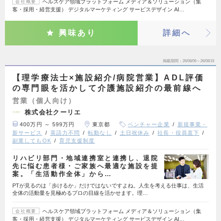
ヘルスケア領域プラットフォーム メディア＆ソリューション（集
会社概要
客・採用・経営支援） デジタルマーケティング サービスデザイン AI…
興味あり
詳細へ
掲載期間
26/08/06～26/08/19
【理学療法士×施設紹介/病院営業】ADL評価
の専門眼を活かして介護施設紹介の最前線へ
営業（個人向け）
株式会社クーリエ
400万円 ～ 599万円
東京都
ベンチャー企業
新規事業・
新サービス
英語力不問
転勤なし
土日祝休み
社長・役員直下
副業してもOK
育児支援制度
リハビリ部門・地域連携室と連携し、退院
先に悩む患者様・ご家族へ最適な施設を提
案。「生活動作全体」から…
PTが見るのは「歩けるか」だけではないですよね。人生を考える仕事は、生活
全体の活動量を見極めるプロの目線を活かせます。理…
ヘルスケア領域プラットフォーム メディア＆ソリューション（集
会社概要
客・採用・経営支援） デジタルマーケティング サービスデザイン AI…