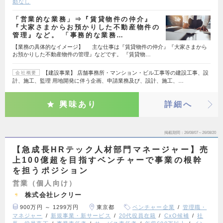
勤なし
「営業的な業務」⇒『賃貸物件の仲介』
『大家さまからお預かりした不動産物件の
管理』など。 「事務的な業務…
【業務の具体的なイメージ】 主な仕事は『賃貸物件の仲介』『大家さまから
お預かりした不動産物件の管理』などです。 『賃貸物…
【建設事業】 店舗事務所・マンション・ビル工事等の建設工事、設
会社概要
計、施工、監理 用地開発に伴う企画、申請業務及び、設計、施工、…
興味あり
詳細へ
掲載期間
26/08/07～26/08/20
【急成長HRテック人材部門マネージャー】売
上100億超を目指すベンチャーで事業の根幹
を担うポジション
営業（個人向け）
株式会社レクリー
900万円 ～ 1299万円
東京都
ベンチャー企業
管理職・
マネジャー
新規事業・新サービス
20代役員在籍
CxO候補
社