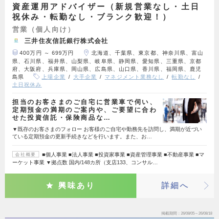
資産運用アドバイザー（新規営業なし・土日
祝休み・転勤なし・ブランク歓迎！）
営業（個人向け）
三井住友信託銀行株式会社
400万円 ～ 699万円
北海道、千葉県、東京都、神奈川県、富山
県、石川県、福井県、山梨県、岐阜県、静岡県、愛知県、三重県、京都
府、大阪府、兵庫県、岡山県、広島県、山口県、香川県、福岡県、鹿児
島県
上場企業
大手企業
マネジメント業務なし
転勤なし
土日祝休み
担当のお客さまのご自宅に営業車で伺い、
定期預金の満期のご案内や、ご要望に合わ
せた投資信託・保険商品な…
▼既存のお客さまのフォロー お客様のご自宅や勤務先を訪問し、満期が近づい
ている定期預金の更新手続きなどを行います。また、お…
■個人事業 ■法人事業 ■投資家事業 ■資産管理事業 ■不動産事業 ■マ
会社概要
ーケット事業 ▼拠点数 国内/148カ所（支店133、コンサル…
興味あり
詳細へ
掲載期間
26/08/05～26/08/18