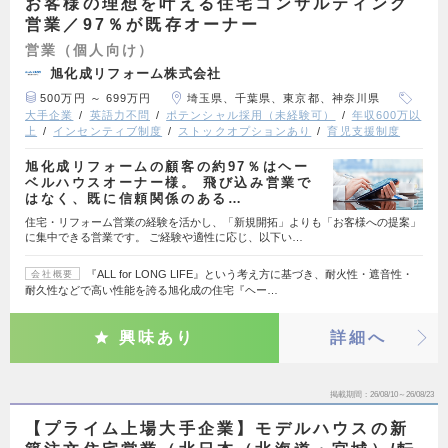
お客様の理想を叶える住宅コンサルティング
営業／97％が既存オーナー
営業（個人向け）
旭化成リフォーム株式会社
500万円 ～ 699万円
埼玉県、千葉県、東京都、神奈川県
大手企業
英語力不問
ポテンシャル採用（未経験可）
年収600万以
上
インセンティブ制度
ストックオプションあり
育児支援制度
旭化成リフォームの顧客の約97％はヘー
ベルハウスオーナー様。 飛び込み営業で
はなく、既に信頼関係のある…
住宅・リフォーム営業の経験を活かし、「新規開拓」よりも「お客様への提案」
に集中できる営業です。 ご経験や適性に応じ、以下い…
『ALL for LONG LIFE』という考え方に基づき、耐火性・遮音性・
会社概要
耐久性などで高い性能を誇る旭化成の住宅『ヘー…
興味あり
詳細へ
掲載期間
26/08/10～26/08/23
【プライム上場大手企業】モデルハウスの新