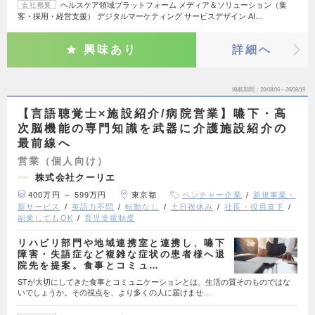
ヘルスケア領域プラットフォーム メディア＆ソリューション（集
会社概要
客・採用・経営支援） デジタルマーケティング サービスデザイン AI…
興味あり
詳細へ
掲載期間
26/08/06～26/08/19
【言語聴覚士×施設紹介/病院営業】嚥下・高
次脳機能の専門知識を武器に介護施設紹介の
最前線へ
営業（個人向け）
株式会社クーリエ
400万円 ～ 599万円
東京都
ベンチャー企業
新規事業・
新サービス
英語力不問
転勤なし
土日祝休み
社長・役員直下
副業してもOK
育児支援制度
リハビリ部門や地域連携室と連携し、嚥下
障害・失語症など複雑な症状の患者様へ退
院先を提案。食事とコミュ…
STが大切にしてきた食事とコミュニケーションとは、生活の質そのものではな
いでしょうか。その視点を、より多くの人に届けませ…