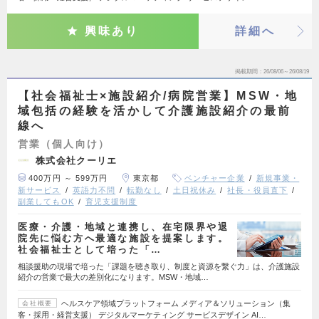
興味あり
詳細へ
掲載期間
26/08/06～26/08/19
【社会福祉士×施設紹介/病院営業】MSW・地
域包括の経験を活かして介護施設紹介の最前
線へ
営業（個人向け）
株式会社クーリエ
400万円 ～ 599万円
東京都
ベンチャー企業
新規事業・
新サービス
英語力不問
転勤なし
土日祝休み
社長・役員直下
副業してもOK
育児支援制度
医療・介護・地域と連携し、在宅限界や退
院先に悩む方へ最適な施設を提案します。
社会福祉士として培った「…
相談援助の現場で培った「課題を聴き取り、制度と資源を繋ぐ力」は、介護施設
紹介の営業で最大の差別化になります。MSW・地域…
ヘルスケア領域プラットフォーム メディア＆ソリューション（集
会社概要
客・採用・経営支援） デジタルマーケティング サービスデザイン AI…