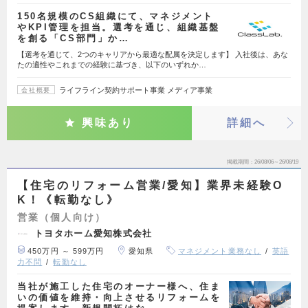
150名規模のCS組織にて、マネジメント
やKPI管理を担当。選考を通じ、組織基盤
を創る「CS部門」か…
【選考を通じて、2つのキャリアから最適な配属を決定します】 入社後は、あな
たの適性やこれまでの経験に基づき、以下のいずれか…
ライフライン契約サポート事業 メディア事業
会社概要
興味あり
詳細へ
掲載期間
26/08/06～26/08/19
【住宅のリフォーム営業/愛知】業界未経験O
K！《転勤なし》
営業（個人向け）
トヨタホーム愛知株式会社
450万円 ～ 599万円
愛知県
マネジメント業務なし
英語
力不問
転勤なし
当社が施工した住宅のオーナー様へ、住ま
いの価値を維持・向上させるリフォームを