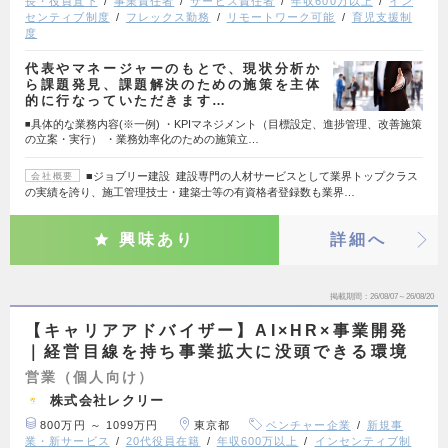
長・役員直下
事業責任者
サービス責任者
年収600万以上
イン
センティブ制度
フレックス勤務
リモートワーク可能
育児支援制
度
代表やマネージャーのもとで、現状分析か
ら課題発見、課題解決のための施策を主体
的に行なっていただきます…
◾️具体的な業務内容(※一例) ・KPIマネジメント（目標設定、進捗管理、改善施策
の立案・実行） ・業務効率化のための施策立…
■ジョブリー建設 建設専門の人材サービスとして業界トップクラス
会社概要
の実績を誇り、施工管理技士・建築士等の有資格者登録数も業界…
興味あり
詳細へ
掲載期間
26/08/07～26/08/20
【キャリアアドバイザー】AI×HR×事業開発
｜経営目線を持ち事業拡大に没頭できる環境
営業（個人向け）
株式会社レクリー
800万円 ～ 1099万円
東京都
ベンチャー企業
新規事
業・新サービス
20代役員在籍
年収600万以上
インセンティブ制