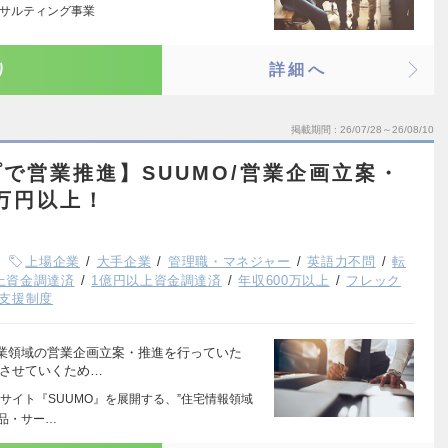
ンサルティング事業
り
詳細へ
掲載期間
26/07/28～26/08/10
で営業推進】SUUMO/営業企画立案・
0万円以上！
上場企業
大手企業
管理職・マネジャー
英語力不問
転
以上資金調達済
1億円以上資金調達済
年収600万以上
フレック
支援制度
業領域の営業企画立案・推進を行っていた
化させていくため…
サイト『SUUMO』を展開する、”住宅情報領域
製品・サー…