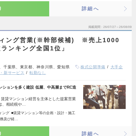
り
詳細へ
掲載期間
26/07/27～26/08/09
ィング営業(※幹部候補) ※売上1000
ランキング全国1位」
、千葉県、東京都、神奈川県、愛知県
株式公開準備
大手企
・新サービス
転勤なし
ションを多く建設 低層、中高層までRC造
、賃貸マンション経営を主体とした提案営業
は、相続税や…
ィング ■賃貸マンション等の企画・設計・施工
業務及び経…
り
詳細へ