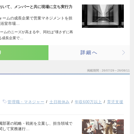
おいて、メンバーと共に現場に立ち実行力
ォームの成長企業で営業マネジメントを担
の浴室市場…
ームのニーズが高まる中、同社は“壊さずに再
る成長企業で…
り
詳細へ
掲載期間
26/07/29～26/08/11
管理職・マネジャー
土日祝休み
年収600万以上
育児支援
属部署の戦略・戦術を立案し、担当領域で
関して実務遂行…