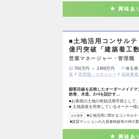
興味あ
■土地活用コンサルテ
億円突破「建築着工数
営業マネージャー・管理職
700万円 ～ 2499万円
埼玉県
業
管理職・マネジャー
新規事業
顧客目線を反映したオーダーメイドマン
鉄骨、木造、2×4を設計す…
■お客様の土地の有効活用手段として
■ 土地資産を所有しているオーナー様
■土地活用に関するコンサルテ
会社概要
■賃貸マンションの入居者斡旋等の仲介
興味あ