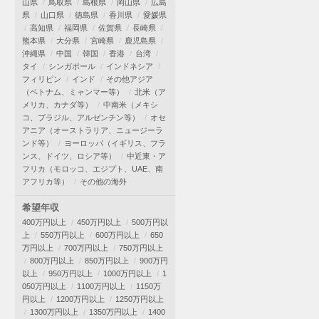
山県
鳥取県
島根県
岡山県
広島
県
山口県
徳島県
香川県
愛媛県
高知県
福岡県
佐賀県
長崎県
熊本県
大分県
宮崎県
鹿児島県
沖縄県
中国
韓国
香港
台湾
タイ
シンガポール
インドネシア
フィリピン
インド
その他アジア
（ベトナム、ミャンマー等）
北米（ア
メリカ、カナダ等）
中南米（メキシ
コ、ブラジル、アルゼンチン等）
オセ
アニア（オーストラリア、ニュージーラ
ンド等）
ヨーロッパ（イギリス、フラ
ンス、ドイツ、ロシア等）
中近東・ア
フリカ（モロッコ、エジプト、UAE、南
アフリカ等）
その他の海外
希望年収
400万円以上
450万円以上
500万円以
上
550万円以上
600万円以上
650
万円以上
700万円以上
750万円以上
800万円以上
850万円以上
900万円
以上
950万円以上
1000万円以上
1
050万円以上
1100万円以上
1150万
円以上
1200万円以上
1250万円以上
1300万円以上
1350万円以上
1400