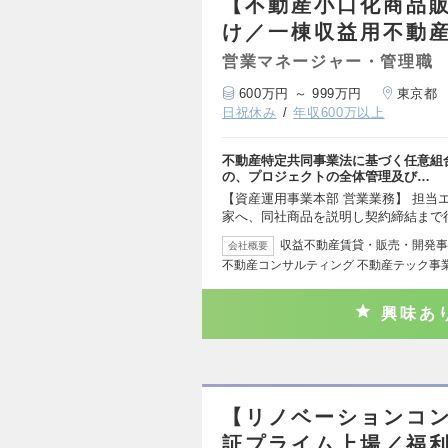
【不動産小口化商品
け／一棟収益用不動
営業マネージャー・管理職
600万円 ～ 999万円
東京都
日祝休み
年収600万以上
不動産特定共同事業法に基づく任意組
の、プロジェクトの全体管理及び…
【資産運用事業本部 営業業務】 担当
家へ、同社商品を説明し契約締結まで
収益不動産賃貸・販売・開発事
会社概要
不動産コンサルティング 不動産テック事
興味あ
【リノベーションコ
証プライム上場／福