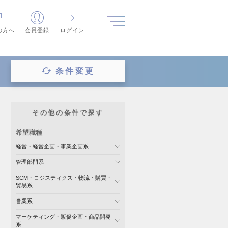
の方へ
会員登録
ログイン
条件変更
その他の条件で探す
希望職種
経営・経営企画・事業企画系
管理部門系
SCM・ロジスティクス・物流・購買・
貿易系
営業系
マーケティング・販促企画・商品開発
系