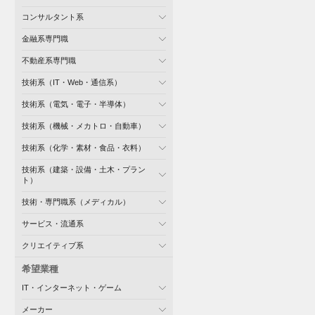
コンサルタント系
金融系専門職
不動産系専門職
技術系（IT・Web・通信系）
技術系（電気・電子・半導体）
技術系（機械・メカトロ・自動車）
技術系（化学・素材・食品・衣料）
技術系（建築・設備・土木・プラン
ト）
技術・専門職系（メディカル）
サービス・流通系
クリエイティブ系
希望業種
IT・インターネット・ゲーム
メーカー