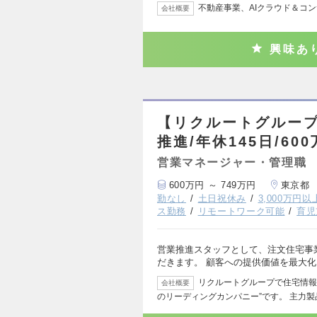
不動産事業、AIクラウド＆コ
会社概要
興味あ
【リクルートグループ
推進/年休145日/60
営業マネージャー・管理職
600万円 ～ 749万円
東京都
勤なし
土日祝休み
3,000万円
ス勤務
リモートワーク可能
育児
営業推進スタッフとして、注文住宅事
だきます。 顧客への提供価値を最大
リクルートグループで住宅情報
会社概要
のリーディングカンパニー”です。 主力