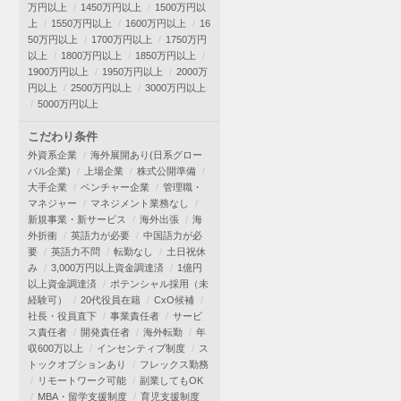
万円以上
1450万円以上
1500万円以
上
1550万円以上
1600万円以上
16
50万円以上
1700万円以上
1750万円
以上
1800万円以上
1850万円以上
1900万円以上
1950万円以上
2000万
円以上
2500万円以上
3000万円以上
5000万円以上
こだわり条件
外資系企業
海外展開あり(日系グロー
バル企業)
上場企業
株式公開準備
大手企業
ベンチャー企業
管理職・
マネジャー
マネジメント業務なし
新規事業・新サービス
海外出張
海
外折衝
英語力が必要
中国語力が必
要
英語力不問
転勤なし
土日祝休
み
3,000万円以上資金調達済
1億円
以上資金調達済
ポテンシャル採用（未
経験可）
20代役員在籍
CxO候補
社長・役員直下
事業責任者
サービ
ス責任者
開発責任者
海外転勤
年
収600万以上
インセンティブ制度
ス
トックオプションあり
フレックス勤務
リモートワーク可能
副業してもOK
MBA・留学支援制度
育児支援制度