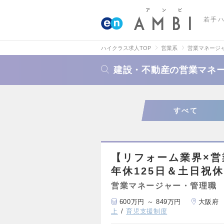
若手
ハイクラス求人TOP
営業系
営業マネージ
建設・不動産の営業マネ
すべて
【リフォーム業界×営
年休125日＆土日祝
営業マネージャー・管理職
600万円 ～ 849万円
大阪府
上
育児支援制度