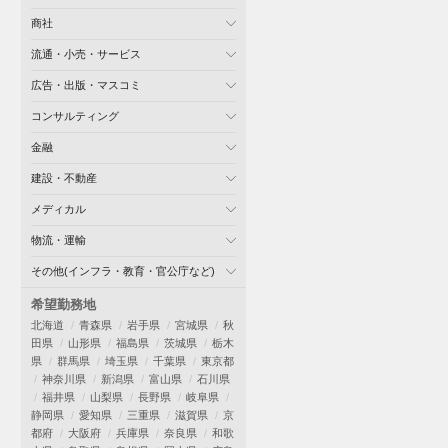
商社
流通・小売・サービス
広告・出版・マスコミ
コンサルティング
金融
建設・不動産
メディカル
物流・運輸
その他(インフラ・教育・官公庁など)
希望勤務地
北海道
青森県
岩手県
宮城県
秋
田県
山形県
福島県
茨城県
栃木
県
群馬県
埼玉県
千葉県
東京都
神奈川県
新潟県
富山県
石川県
福井県
山梨県
長野県
岐阜県
静岡県
愛知県
三重県
滋賀県
京
都府
大阪府
兵庫県
奈良県
和歌