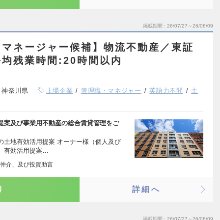
掲載期間
26/07/27～26/08/09
※マネージャー候補】物流不動産／東証
均残業時間:20時間以内
、神奈川県
上場企業
管理職・マネジャー
英語力不問
土
提案及び事業用不動産の総合賃貸管理をご
の土地有効活用提案 オーナー様（個人及び
、有効活用提案…
仲介、及び投資助言
り
詳細へ
掲載期間
26/07/27～26/08/09