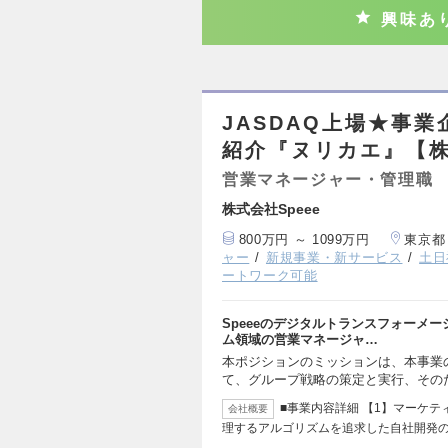
興味あ
JASDAQ上場★事
紹介『ヌリカエ』【株
営業マネージャー・管理職
株式会社Speee
800万円 ～ 1099万円
東京都
ャー
新規事業・新サービス
土日
ートワーク可能
Speeeのデジタルトランスフォーメ
ム領域の営業マネージャ…
本ポジションのミッションは、本事業の要
て、グループ戦略の策定と実行、その
■事業内容詳細 【1】マーケ
会社概要
理するアルゴリズムを追求した自社開発