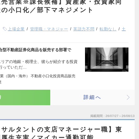
販売営業※課長候補】資産家・投資家向
産の小口化／部下マネジメント
上場企業
管理職・マネジャー
英語力不問
転勤なし
土
合型不動産証券化商品を販売する部署で
エリアの地銀・税理士、彼らが紹介する投資
行っていただ…
業（国内・海外） 不動産小口化投資商品販売
業
り
詳細へ
掲載期間
26/07/27～26/08/13
ンサルタントの支店マネージャー職】東
利厚生充実／マイカー通勤可能