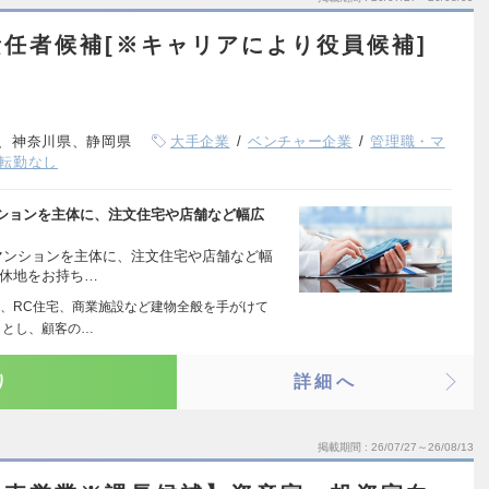
任者候補[※キャリアにより役員候補]
、神奈川県、静岡県
大手企業
ベンチャー企業
管理職・マ
転勤なし
ションを主体に、注文住宅や店舗など幅広
マンションを主体に、注文住宅や店舗など幅
遊休地をお持ち…
、RC住宅、商業施設など建物全般を手がけて
トとし、顧客の…
り
詳細へ
掲載期間
26/07/27～26/08/13