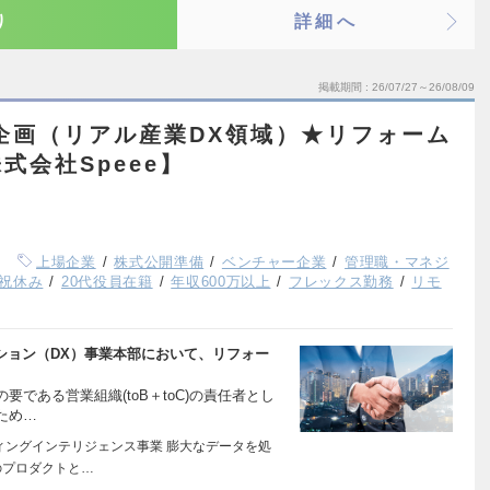
り
詳細へ
掲載期間
26/07/27～26/08/09
業企画（リアル産業DX領域）★リフォーム
式会社Speee】
上場企業
株式公開準備
ベンチャー企業
管理職・マネジ
祝休み
20代役員在籍
年収600万以上
フレックス勤務
リモ
ーション（DX）事業本部において、リフォー
である営業組織(toB＋toC)の責任者とし
ため…
ティングインテリジェンス事業 膨大なデータを処
のプロダクトと…