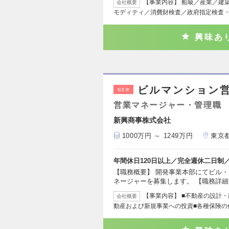
【事業内容】 船級／産業／建
会社概要
モディティ／消費財検査／政府指定検査・
興味あ
ビルマンション
NEW
営業マネージャー・管理職
新興商事株式会社
1000万円 ～ 1249万円
東京
年間休日120日以上／完全週休二日制
【職務概要】 開発事業本部にてビル
ネージャーを募集します。 【職務詳細
【事業内容】 ■不動産の設計
会社概要
動産および新規事業への投資■各種保険の