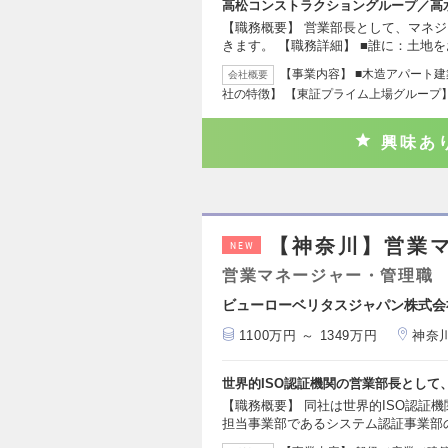
高松コンストラクショングループ／高
【職務概要】 営業部長として、マネ
きます。 【職務詳細】 ■誰に：土地
【事業内容】 ■木造アパート建
会社概要
社の特徴】 【東証プライム上場グループ】
興味あ
【神奈川】営業
NEW
営業マネージャー・管理職
ビューローベリタスジャパン株式会
1100万円 ～ 1349万円
神奈
世界的ISO認証機関の営業部長として
【職務概要】 同社は世界的ISO認証
担当事業部であるシステム認証事業部