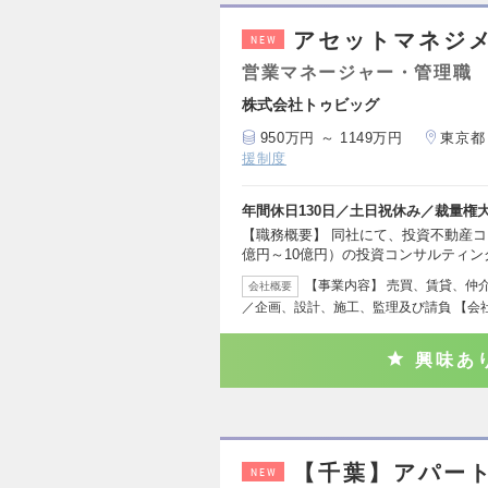
アセットマネジ
NEW
営業マネージャー・管理職
株式会社トゥビッグ
950万円 ～ 1149万円
東京都
援制度
年間休日130日／土日祝休み／裁量権
【職務概要】 同社にて、投資不動産
億円～10億円）の投資コンサルティン
【事業内容】 売買、賃貸、仲
会社概要
／企画、設計、施工、監理及び請負 【会
興味あ
【千葉】アパー
NEW