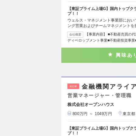
【東証プライム上場G】国内トップク
プ！！
ウェルス・マネジメント事業部におい
ング営業およびチームマネジメントを
【事業内容】 ■不動産売買の
会社概要
ディベロップメント事業■不動産投資事業
興味あ
金融機関アライ
NEW
営業マネージャー・管理職
株式会社オープンハウス
800万円 ～ 1049万円
東京都
【東証プライム上場G】国内トップク
プ！！