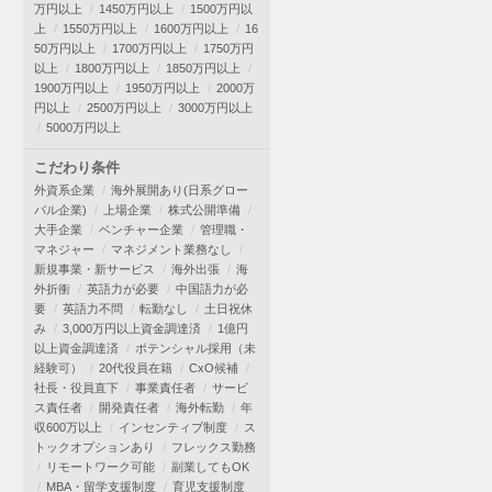
万円以上
1450万円以上
1500万円以
上
1550万円以上
1600万円以上
16
50万円以上
1700万円以上
1750万円
以上
1800万円以上
1850万円以上
1900万円以上
1950万円以上
2000万
円以上
2500万円以上
3000万円以上
5000万円以上
こだわり条件
外資系企業
海外展開あり(日系グロー
バル企業)
上場企業
株式公開準備
大手企業
ベンチャー企業
管理職・
マネジャー
マネジメント業務なし
新規事業・新サービス
海外出張
海
外折衝
英語力が必要
中国語力が必
要
英語力不問
転勤なし
土日祝休
み
3,000万円以上資金調達済
1億円
以上資金調達済
ポテンシャル採用（未
経験可）
20代役員在籍
CxO候補
社長・役員直下
事業責任者
サービ
ス責任者
開発責任者
海外転勤
年
収600万以上
インセンティブ制度
ス
トックオプションあり
フレックス勤務
リモートワーク可能
副業してもOK
MBA・留学支援制度
育児支援制度