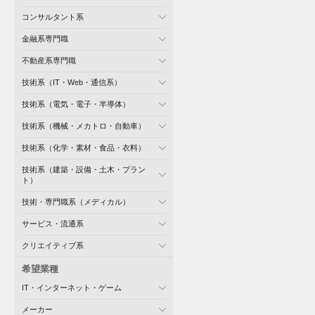
コンサルタント系
金融系専門職
不動産系専門職
技術系（IT・Web・通信系）
技術系（電気・電子・半導体）
技術系（機械・メカトロ・自動車）
技術系（化学・素材・食品・衣料）
技術系（建築・設備・土木・プラン
ト）
技術・専門職系（メディカル）
サービス・流通系
クリエイティブ系
希望業種
IT・インターネット・ゲーム
メーカー