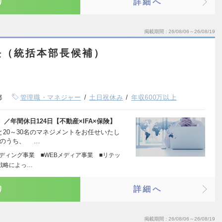
り
詳細へ
掲載期間
26/08/06～26/08/19
長（統括本部長候補）
都
管理職・マネジャー
土日祝休み
年収600万以上
年間休日124日【不動産×IFA×保険】
と20～30名のマネジメントをお任せいたし
」のうち、 …
ディング事業 ■WEBメディア事業 ■リテッ
T戦略によっ…
り
詳細へ
掲載期間
26/08/06～26/08/19