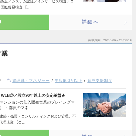
築認証／システム認証／インサービス検査／コ
国際貿易検査 【…
り
詳細へ
掲載期間
26/08/06～26/08/19
営業
都
管理職・マネジャー
年収600万以上
育児支援制度
／WLB◎／設立90年以上の安定基盤★
・マンションの仕入販売営業のプレイングマ
】 ・部員のマネ…
・建築・売買・コンサルティングおよび管理、不
代理店業 【会…