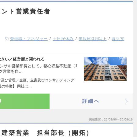
メント営業責任者
管理職・マネジャー
土日祝休み
年収600万以上
育児支
大きい／経営層と関われる
コンサル営業部長として、都心収益不動産（1
グ営業を自…
介及び管理／企画、立案及びコンサルティング
社の特徴】 同社は…
り
詳細へ
掲載期間
26/08/06～26/08/19
ト建築営業 担当部長（開拓）