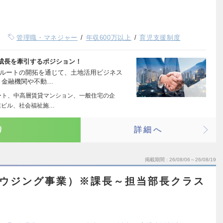
管理職・マネジャー
年収600万以上
育児支援制度
成長を牽引するポジション！
規ルートの開拓を通じて、土地活用ビジネス
・金融機関や不動…
ート、中高層賃貸マンション、一般住宅の企
業ビル、社会福祉施…
り
詳細へ
掲載期間
26/08/06～26/08/19
ハウジング事業）※課長～担当部長クラス