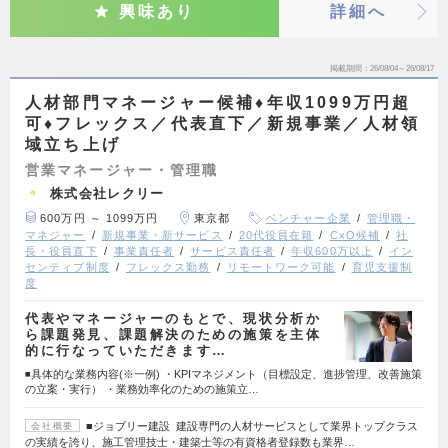
興味あり
詳細へ
掲載期間
26/08/04～26/08/17
人材部門マネージャー候補♦年収1099万円超
可♦フレックス／代表直下／新規事業／人材領
域立ち上げ
営業マネージャー・管理職
株式会社レクリー
600万円 ～ 1099万円
東京都
ベンチャー企業
管理職・
マネジャー
新規事業・新サービス
20代役員在籍
CxO候補
社
長・役員直下
事業責任者
サービス責任者
年収600万以上
イン
センティブ制度
フレックス勤務
リモートワーク可能
育児支援制
度
代表やマネージャーのもとで、現状分析か
ら課題発見、課題解決のための施策を主体
的に行なっていただきます…
◾️具体的な業務内容(※一例) ・KPIマネジメント（目標設定、進捗管理、改善施策
の立案・実行） ・業務効率化のための施策立…
■ジョブリー建設 建設専門の人材サービスとして業界トップクラス
会社概要
の実績を誇り、施工管理技士・建築士等の有資格者登録数も業界…