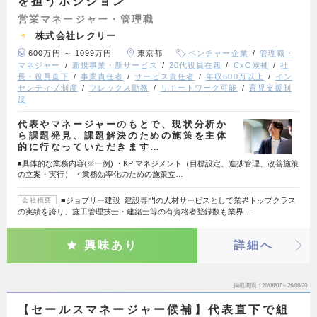
を担うポジション
営業マネージャー・管理職
株式会社レクリー
600万円 ～ 1099万円
東京都
ベンチャー企業
管理職・
マネジャー
新規事業・新サービス
20代役員在籍
CxO候補
社
長・役員直下
事業責任者
サービス責任者
年収600万以上
イン
センティブ制度
フレックス勤務
リモートワーク可能
育児支援制
度
代表やマネージャーのもとで、現状分析か
ら課題発見、課題解決のための施策を主体
的に行なっていただきます…
◾️具体的な業務内容(※一例) ・KPIマネジメント（目標設定、進捗管理、改善施策
の立案・実行） ・業務効率化のための施策立…
■ジョブリー建設 建設専門の人材サービスとして業界トップクラス
会社概要
の実績を誇り、施工管理技士・建築士等の有資格者登録数も業界…
興味あり
詳細へ
掲載期間
26/08/07～26/08/20
【セールスマネージャー候補】代表直下で組