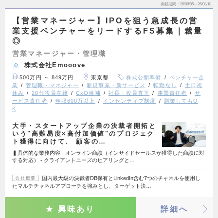
掲載期間
26/08/05～26/08/18
【営業マネージャー】IPOを狙う急成長の営
業支援ベンチャーをリードするFS募集｜裁量
◎
営業マネージャー・管理職
株式会社Emooove
500万円 ～ 849万円
東京都
株式公開準備
ベンチャー企
業
管理職・マネジャー
新規事業・新サービス
転勤なし
土日祝
休み
20代役員在籍
CxO候補
社長・役員直下
事業責任者
サ
ービス責任者
年収600万以上
インセンティブ制度
副業してもO
K
大手・スタートアップ企業の決裁者開拓と
いう"高難易度×高付加価値"のプロジェク
ト獲得に向けて、 顧客の…
▍具体的な業務内容 - オンライン商談（インサイドセールスが獲得した商談に対
する対応） - クライアントニーズのヒアリングと…
国内最大級の決裁者DB保有とLinkedIn含む7つのチャネルを使用し
会社概要
たマルチチャネルアプローチを強みとし、ターゲット決…
興味あり
詳細へ