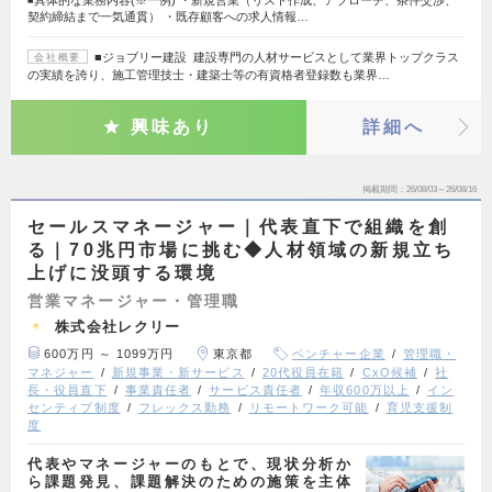
契約締結まで一気通貫） ・既存顧客への求人情報…
■ジョブリー建設 建設専門の人材サービスとして業界トップクラス
会社概要
の実績を誇り、施工管理技士・建築士等の有資格者登録数も業界…
興味あり
詳細へ
掲載期間
26/08/03～26/08/16
セールスマネージャー｜代表直下で組織を創
る｜70兆円市場に挑む◆人材領域の新規立ち
上げに没頭する環境
営業マネージャー・管理職
株式会社レクリー
600万円 ～ 1099万円
東京都
ベンチャー企業
管理職・
マネジャー
新規事業・新サービス
20代役員在籍
CxO候補
社
長・役員直下
事業責任者
サービス責任者
年収600万以上
イン
センティブ制度
フレックス勤務
リモートワーク可能
育児支援制
度
代表やマネージャーのもとで、現状分析か
ら課題発見、課題解決のための施策を主体