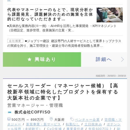
代表やマネージャーのもとで、現状分析か
ら課題発見、課題解決のための施策を主体
的に行なっていただきます…
◾️具体的な業務内容(※一例) ・AI×HRを活用した事業開発 ・KPIマネジメント
（目標設定、進捗管理、改善施策の立案・実…
■ジョブリー建設 建設専門の人材サービスとして業界トップクラス
会社概要
の実績を誇り、施工管理技士・建築士等の有資格者登録数も業界…
興味あり
詳細へ
掲載期間
26/08/03～26/08/16
セールスリーダー（マネージャー候補）【高
校新卒領域に特化したプロダクトを保有する
大阪本社の企業です】
営業マネージャー・管理職
株式会社COFFISO
500万円 ～ 899万円
大阪府
ベンチャー企業
管理職・マ
ネジャー
新規事業・新サービス
転勤なし
土日祝休み
ポテンシ
ャル採用（未経験可）
CxO候補
事業責任者
年収600万以上
副