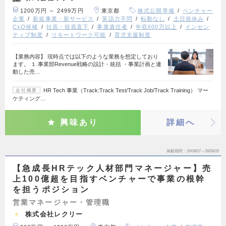
1200万円 ～ 2499万円
東京都
株式公開準備
ベンチャー
企業
新規事業・新サービス
英語力不問
転勤なし
土日祝休み
CxO候補
社長・役員直下
事業責任者
年収600万以上
インセン
ティブ制度
リモートワーク可能
育児支援制度
【業務内容】 現時点では以下のような業務を想定しており
ます。 １.事業部Revenue戦略の設計・統括 ・事業計画と連
動した売…
HR Tech 事業（Track:Track Test/Track Job/Track Training） マー
会社概要
ケティング…
興味あり
詳細へ
掲載期間
26/08/07～26/08/20
【急成長HRテック人材部門マネージャー】売
上100億超を目指すベンチャーで事業の根幹
を担うポジション
営業マネージャー・管理職
株式会社レクリー