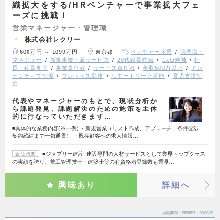
織拡大をする/HRベンチャーで事業拡大フェ
ーズに挑戦！
営業マネージャー・管理職
株式会社レクリー
600万円 ～ 1099万円
東京都
ベンチャー企業
管理職・
マネジャー
新規事業・新サービス
20代役員在籍
CxO候補
社
長・役員直下
事業責任者
サービス責任者
年収600万以上
イン
センティブ制度
フレックス勤務
リモートワーク可能
育児支援制
度
代表やマネージャーのもとで、現状分析か
ら課題発見、課題解決のための施策を主体
的に行なっていただきます…
◾️具体的な業務内容(※一例) ・新規営業（リスト作成、アプローチ、条件交渉、
契約締結まで一気通貫） ・既存顧客への求人情報…
■ジョブリー建設 建設専門の人材サービスとして業界トップクラス
会社概要
の実績を誇り、施工管理技士・建築士等の有資格者登録数も業界…
興味あり
詳細へ
掲載期間
26/08/07～26/08/20