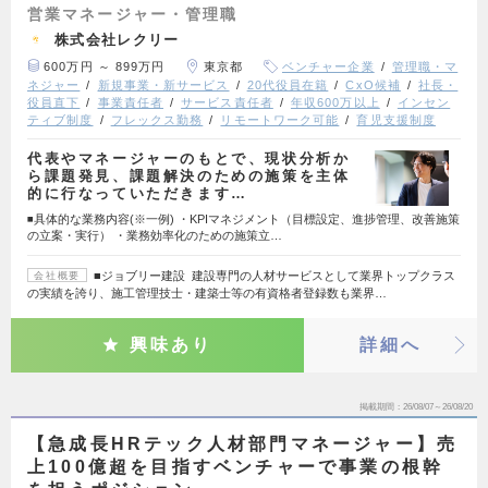
営業マネージャー・管理職
株式会社レクリー
600万円 ～ 899万円
東京都
ベンチャー企業
管理職・マ
ネジャー
新規事業・新サービス
20代役員在籍
CxO候補
社長・
役員直下
事業責任者
サービス責任者
年収600万以上
インセン
ティブ制度
フレックス勤務
リモートワーク可能
育児支援制度
代表やマネージャーのもとで、現状分析か
ら課題発見、課題解決のための施策を主体
的に行なっていただきます…
◾️具体的な業務内容(※一例) ・KPIマネジメント（目標設定、進捗管理、改善施策
の立案・実行） ・業務効率化のための施策立…
■ジョブリー建設 建設専門の人材サービスとして業界トップクラス
会社概要
の実績を誇り、施工管理技士・建築士等の有資格者登録数も業界…
興味あり
詳細へ
掲載期間
26/08/07～26/08/20
【急成長HRテック人材部門マネージャー】売
上100億超を目指すベンチャーで事業の根幹