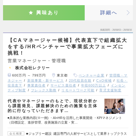
興味あり
詳細へ
掲載期間
26/08/03～26/08/16
【CAマネージャー候補】代表直下で組織拡大
をする/HRベンチャーで事業拡大フェーズに
挑戦！
営業マネージャー・管理職
株式会社レクリー
600万円 ～ 799万円
東京都
ベンチャー企業
管理職・マ
ネジャー
新規事業・新サービス
20代役員在籍
CxO候補
社長・
役員直下
事業責任者
サービス責任者
年収600万以上
インセン
ティブ制度
フレックス勤務
リモートワーク可能
育児支援制度
代表やマネージャーのもとで、現状分析か
ら課題発見、課題解決のための施策を主体
的に行なっていただきます…
◾️具体的な業務内容(※一例) ・AI×HRを活用した事業開発 ・KPIマネジメント
（目標設定、進捗管理、改善施策の立案・実…
■ジョブリー建設 建設専門の人材サービスとして業界トップクラス
会社概要