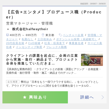
掲載期間
26/08/07～26/08/20
【広告×エンタメ】プロデュース職（Produc
er）
営業マネージャー・管理職
株式会社halfwaytheir
400万円 ～ 699万円
東京都
ベンチャー企業
管理職・マ
ネジャー
転勤なし
土日祝休み
ポテンシャル採用（未経験可）
20代役員在籍
CxO候補
社長・役員直下
事業責任者
サービス責
任者
インセンティブ制度
フレックス勤務
クライアントの課題を起点に、企画の立案
から実施・進行・納品まで、プロジェクト
全体を推進していただきま…
【具体的な業務内容】 ・クライアントとの折衝・課題ヒアリング ・企画提案・
見積作成・進行管理 ・制作・施工・納品までのディレク…
弊社は「日本をもう一段ワクワクする街に。」をコンセプトとし
会社概要
て、アウトドアプロモーションに関する全ての業務を扱うトータルO…
興味あり
詳細へ