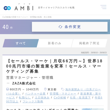
若手ハイキャリアのスカウト転職
CxO候補の営業マネージャー・管理職の転職・求人情報
40
条件変更
件
すべて
新着のみ
掲載終了間近
掲載期間
26/08/10～26/08/23
【セールス・マーケ｜月収66万円～】世界18
00兆円市場の製造業を変革！セールス・マー
ケティング募集
営業マネージャー・管理職
ZAZA株式会社
800万円 ～ 1049万円
東京都
海外展開あり（日系グロー
バル企業）
ベンチャー企業
管理職・マネジャー
新規事業・新サ
ービス
転勤なし
土日祝休み
CxO候補
社長・役員直下
年収6
00万以上
フレックス勤務