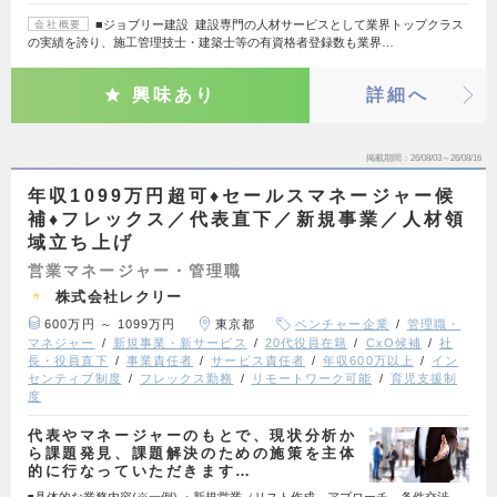
■ジョブリー建設 建設専門の人材サービスとして業界トップクラス
会社概要
の実績を誇り、施工管理技士・建築士等の有資格者登録数も業界…
興味あり
詳細へ
掲載期間
26/08/03～26/08/16
年収1099万円超可♦セールスマネージャー候
補♦フレックス／代表直下／新規事業／人材領
域立ち上げ
営業マネージャー・管理職
株式会社レクリー
600万円 ～ 1099万円
東京都
ベンチャー企業
管理職・
マネジャー
新規事業・新サービス
20代役員在籍
CxO候補
社
長・役員直下
事業責任者
サービス責任者
年収600万以上
イン
センティブ制度
フレックス勤務
リモートワーク可能
育児支援制
度
代表やマネージャーのもとで、現状分析か
ら課題発見、課題解決のための施策を主体
的に行なっていただきます…
◾️具体的な業務内容(※一例) ・新規営業（リスト作成、アプローチ、条件交渉、