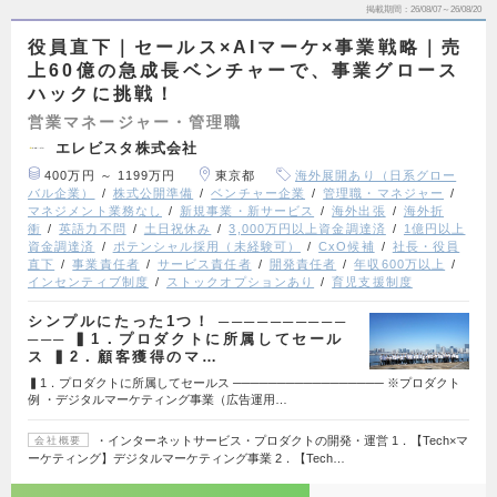
掲載期間
26/08/07～26/08/20
役員直下｜セールス×AIマーケ×事業戦略｜売
上60億の急成長ベンチャーで、事業グロース
ハックに挑戦！
営業マネージャー・管理職
エレビスタ株式会社
400万円 ～ 1199万円
東京都
海外展開あり（日系グロー
バル企業）
株式公開準備
ベンチャー企業
管理職・マネジャー
マネジメント業務なし
新規事業・新サービス
海外出張
海外折
衝
英語力不問
土日祝休み
3,000万円以上資金調達済
1億円以上
資金調達済
ポテンシャル採用（未経験可）
CxO候補
社長・役員
直下
事業責任者
サービス責任者
開発責任者
年収600万以上
インセンティブ制度
ストックオプションあり
育児支援制度
シンプルにたった1つ！ ──────────
─── ▍1．プロダクトに所属してセール
ス ▍2．顧客獲得のマ…
▍1．プロダクトに所属してセールス ───────────────── ※プロダクト
例 ・デジタルマーケティング事業（広告運用…
・インターネットサービス・プロダクトの開発・運営 1．【Tech×マ
会社概要
ーケティング】デジタルマーケティング事業 2．【Tech…