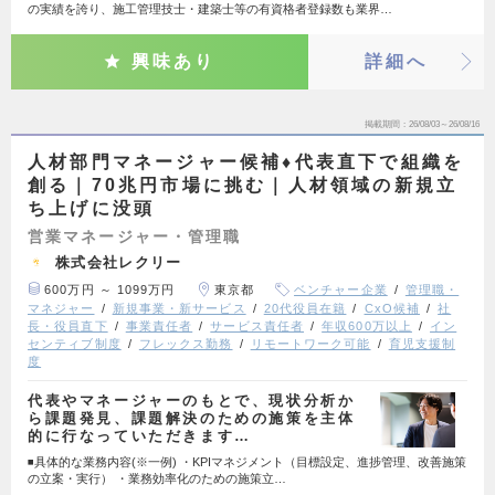
の実績を誇り、施工管理技士・建築士等の有資格者登録数も業界…
興味あり
詳細へ
掲載期間
26/08/03～26/08/16
人材部門マネージャー候補♦代表直下で組織を
創る｜70兆円市場に挑む｜人材領域の新規立
ち上げに没頭
営業マネージャー・管理職
株式会社レクリー
600万円 ～ 1099万円
東京都
ベンチャー企業
管理職・
マネジャー
新規事業・新サービス
20代役員在籍
CxO候補
社
長・役員直下
事業責任者
サービス責任者
年収600万以上
イン
センティブ制度
フレックス勤務
リモートワーク可能
育児支援制
度
代表やマネージャーのもとで、現状分析か
ら課題発見、課題解決のための施策を主体
的に行なっていただきます…
◾️具体的な業務内容(※一例) ・KPIマネジメント（目標設定、進捗管理、改善施策
の立案・実行） ・業務効率化のための施策立…