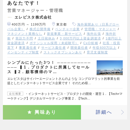
あなたです！
営業マネージャー・管理職
エレビスタ株式会社
400万円 ～ 1199万円
東京都
海外展開あり（日系グロー
バル企業）
株式公開準備
ベンチャー企業
管理職・マネジャー
マネジメント業務なし
新規事業・新サービス
海外出張
海外折
衝
英語力不問
土日祝休み
3,000万円以上資金調達済
1億円以上
資金調達済
ポテンシャル採用（未経験可）
CxO候補
社長・役員
直下
事業責任者
サービス責任者
開発責任者
年収600万以上
インセンティブ制度
ストックオプションあり
育児支援制度
シンプルにたった3つ！ ──────────
─── ▍1．プロダクトに所属してセール
ス ▍2．顧客獲得のマ…
エレビスタはサイバーエージェントさんのような コングロマリット的事業を前
提としたインターネットサービス企業です！ そのため様…
・インターネットサービス・プロダクトの開発・運営 1．【Tech×マ
会社概要
ーケティング】デジタルマーケティング事業 2．【Tech…
興味あり
詳細へ