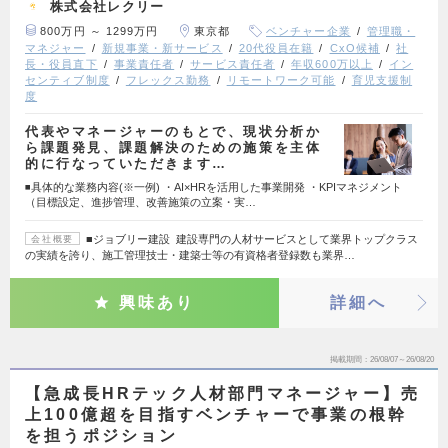
株式会社レクリー
800万円 ～ 1299万円
東京都
ベンチャー企業
管理職・
マネジャー
新規事業・新サービス
20代役員在籍
CxO候補
社
長・役員直下
事業責任者
サービス責任者
年収600万以上
イン
センティブ制度
フレックス勤務
リモートワーク可能
育児支援制
度
代表やマネージャーのもとで、現状分析か
ら課題発見、課題解決のための施策を主体
的に行なっていただきます…
◾️具体的な業務内容(※一例) ・AI×HRを活用した事業開発 ・KPIマネジメント
（目標設定、進捗管理、改善施策の立案・実…
■ジョブリー建設 建設専門の人材サービスとして業界トップクラス
会社概要
の実績を誇り、施工管理技士・建築士等の有資格者登録数も業界…
興味あり
詳細へ
掲載期間
26/08/07～26/08/20
【急成長HRテック人材部門マネージャー】売
上100億超を目指すベンチャーで事業の根幹
を担うポジション