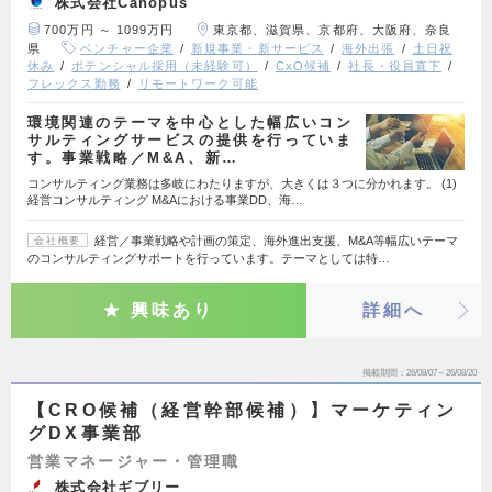
株式会社Canopus
700万円 ～ 1099万円
東京都、滋賀県、京都府、大阪府、奈良
県
ベンチャー企業
新規事業・新サービス
海外出張
土日祝
休み
ポテンシャル採用（未経験可）
CxO候補
社長・役員直下
フレックス勤務
リモートワーク可能
環境関連のテーマを中心とした幅広いコン
サルティングサービスの提供を行っていま
す。事業戦略／M&A、新…
コンサルティング業務は多岐にわたりますが、大きくは３つに分かれます。 (1)
経営コンサルティング M&Aにおける事業DD、海…
経営／事業戦略や計画の策定、海外進出支援、M&A等幅広いテーマ
会社概要
のコンサルティングサポートを行っています。テーマとしては特…
興味あり
詳細へ
掲載期間
26/08/07～26/08/20
【CRO候補（経営幹部候補）】マーケティン
グDX事業部
営業マネージャー・管理職
株式会社ギブリー