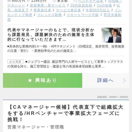
900万円 ～ 1299万円
東京都
ベンチャー企業
管理職・
マネジャー
新規事業・新サービス
20代役員在籍
CxO候補
社
長・役員直下
事業責任者
サービス責任者
年収600万以上
イン
センティブ制度
フレックス勤務
リモートワーク可能
育児支援制
度
代表やマネージャーのもとで、現状分析か
ら課題発見、課題解決のための施策を主体
的に行なっていただきます…
◾️具体的な業務内容(※一例) ・KPIマネジメント（目標設定、進捗管理、改善施策
の立案・実行） ・業務効率化のための施策立…
■ジョブリー建設 建設専門の人材サービスとして業界トップクラス
会社概要
の実績を誇り、施工管理技士・建築士等の有資格者登録数も業界…
興味あり
詳細へ
掲載期間
26/08/07～26/08/20
【CAマネージャー候補】代表直下で組織拡大
をする/HRベンチャーで事業拡大フェーズに
挑戦！
営業マネージャー・管理職