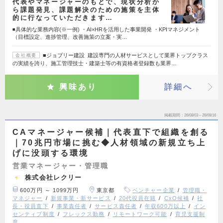
代表やマネージャーのもとで、現状分析か
ら課題発見、課題解決のための施策を主体
的に行なっていただきます…
◾️具体的な業務内容(※一例) ・AI×HRを活用した事業開発 ・KPIマネジメント
（目標設定、進捗管理、改善施策の立案・実…
■ジョブリー建設 建設専門の人材サービスとして業界トップクラス
会社概要
の実績を誇り、施工管理技士・建築士等の有資格者登録数も業界…
興味あり
詳細へ
掲載期間
26/08/03～26/08/16
CAマネージャー候補｜代表直下で組織を創る
｜70兆円市場に挑む◆人材領域の新規立ち上
げに没頭する環境
営業マネージャー・管理職
株式会社レクリー
600万円 ～ 1099万円
東京都
ベンチャー企業
管理職・
マネジャー
新規事業・新サービス
20代役員在籍
CxO候補
社
長・役員直下
事業責任者
サービス責任者
年収600万以上
イン
センティブ制度
フレックス勤務
リモートワーク可能
育児支援制
度