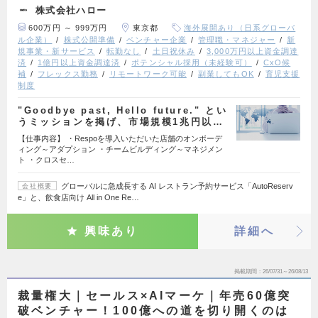
株式会社ハロー
600万円 ～ 999万円
東京都
海外展開あり（日系グローバ
ル企業）
株式公開準備
ベンチャー企業
管理職・マネジャー
新
規事業・新サービス
転勤なし
土日祝休み
3,000万円以上資金調達
済
1億円以上資金調達済
ポテンシャル採用（未経験可）
CxO候
補
フレックス勤務
リモートワーク可能
副業してもOK
育児支援
制度
"Goodbye past, Hello future." とい
うミッションを掲げ、市場規模1兆円以…
【仕事内容】 ・Respoを導入いただいた店舗のオンボーデ
ィング～アダプション ・チームビルディング～マネジメン
ト ・クロスセ…
グローバルに急成長する AI レストラン予約サービス「AutoReserv
会社概要
e」と、飲食店向け All in One Re…
興味あり
詳細へ
掲載期間
26/07/31～26/08/13
裁量権大｜セールス×AIマーケ｜年売60億突
破ベンチャー！100億への道を切り開くのは