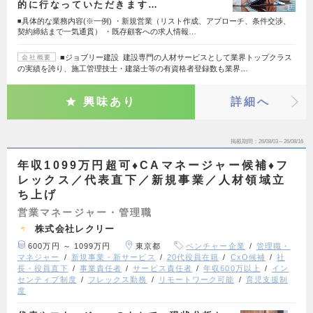
的に行なっていただきます…
◾️具体的な業務内容(※一例) ・新規営業（リスト作成、アプローチ、条件交渉、
契約締結まで一気通貫） ・既存顧客への求人情報…
■ジョブリー建設 建設専門の人材サービスとして業界トップクラス
会社概要
の実績を誇り、施工管理技士・建築士等の有資格者登録数も業界…
興味あり
詳細へ
掲載期間
26/08/03～26/08/16
年収1099万円超可♦CAマネージャー候補♦フ
レックス／代表直下／新規事業／人材領域立
ち上げ
営業マネージャー・管理職
株式会社レクリー
600万円 ～ 1099万円
東京都
ベンチャー企業
管理職・
マネジャー
新規事業・新サービス
20代役員在籍
CxO候補
社
長・役員直下
事業責任者
サービス責任者
年収600万以上
イン
センティブ制度
フレックス勤務
リモートワーク可能
育児支援制
度