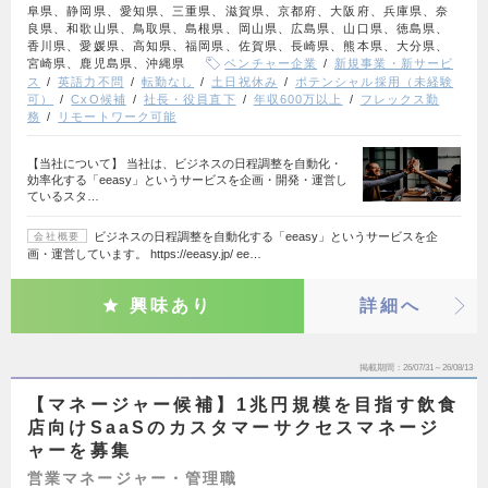
阜県、静岡県、愛知県、三重県、滋賀県、京都府、大阪府、兵庫県、奈
良県、和歌山県、鳥取県、島根県、岡山県、広島県、山口県、徳島県、
香川県、愛媛県、高知県、福岡県、佐賀県、長崎県、熊本県、大分県、
宮崎県、鹿児島県、沖縄県
ベンチャー企業
新規事業・新サービ
ス
英語力不問
転勤なし
土日祝休み
ポテンシャル採用（未経験
可）
CxO候補
社長・役員直下
年収600万以上
フレックス勤
務
リモートワーク可能
【当社について】 当社は、ビジネスの日程調整を自動化・
効率化する「eeasy」というサービスを企画・開発・運営し
ているスタ…
ビジネスの日程調整を自動化する「eeasy」というサービスを企
会社概要
画・運営しています。 https://eeasy.jp/ ee…
興味あり
詳細へ
掲載期間
26/07/31～26/08/13
【マネージャー候補】1兆円規模を目指す飲食
店向けSaaSのカスタマーサクセスマネージ
ャーを募集
営業マネージャー・管理職