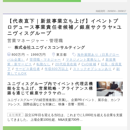
掲載期間
26/08/04～26/08/17
【代表直下｜新規事業立ち上げ】イベントプ
ロデュース事業責任者候補／銀座サクラヤ×ユ
ニヴィスグループ
営業マネージャー・管理職
株式会社ユニヴィスコンサルティング
800万円 ～ 1999万円
東京都
海外展開あり（日系グロー
バル企業）
管理職・マネジャー
マネジメント業務なし
新規事
業・新サービス
転勤なし
20代役員在籍
CxO候補
社長・役員直
下
サービス責任者
年収600万以上
ストックオプションあり
副
業してもOK
ユニヴィスグループ内でイベント代理店機
能を立ち上げ、営業戦略・アライアンス構
築を通じて銀座サクラヤの…
ユニヴィスグループの経営推進室に所属し、企業PRイベント、展示会、カンフ
ァレンス、国際会議などを対象に、映像・音響・照明…
設立12年目を迎える当社は、これまでに1,000社を超える企業を支援
会社概要
してきました。 上場企業100社超、M&A支援700件…