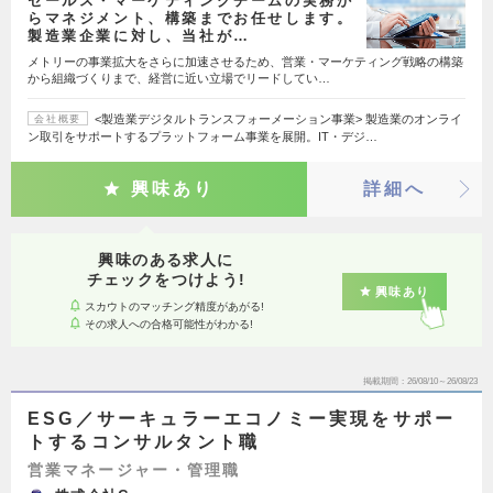
セールス・マーケティングチームの実務か
らマネジメント、構築までお任せします。
製造業企業に対し、当社が…
メトリーの事業拡大をさらに加速させるため、営業・マーケティング戦略の構築
から組織づくりまで、経営に近い立場でリードしてい…
<製造業デジタルトランスフォーメーション事業> 製造業のオンライ
会社概要
ン取引をサポートするプラットフォーム事業を展開。IT・デジ…
興味あり
詳細へ
興味のある求人に
チェックをつけよう!
興味あり
スカウトのマッチング精度があがる!
その求人への合格可能性がわかる!
掲載期間
26/08/10～26/08/23
ESG／サーキュラーエコノミー実現をサポー
トするコンサルタント職
営業マネージャー・管理職