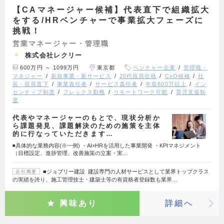
【CAマネージャー候補】代表直下で組織拡大
をする/HRベンチャーで事業拡大フェーズに
挑戦！
営業マネージャー・管理職
株式会社レクリー
600万円 ～ 1099万円
東京都
ベンチャー企業
管理職・
マネジャー
新規事業・新サービス
20代役員在籍
CxO候補
社
長・役員直下
事業責任者
サービス責任者
年収600万以上
イン
センティブ制度
フレックス勤務
リモートワーク可能
育児支援制
度
代表やマネージャーのもとで、現状分析か
ら課題発見、課題解決のための施策を主体
的に行なっていただきます…
◾️具体的な業務内容(※一例) ・AI×HRを活用した事業開発 ・KPIマネジメント
（目標設定、進捗管理、改善施策の立案・実…
■ジョブリー建設 建設専門の人材サービスとして業界トップクラス
会社概要
の実績を誇り、施工管理技士・建築士等の有資格者登録数も業界…
興味あり
詳細へ