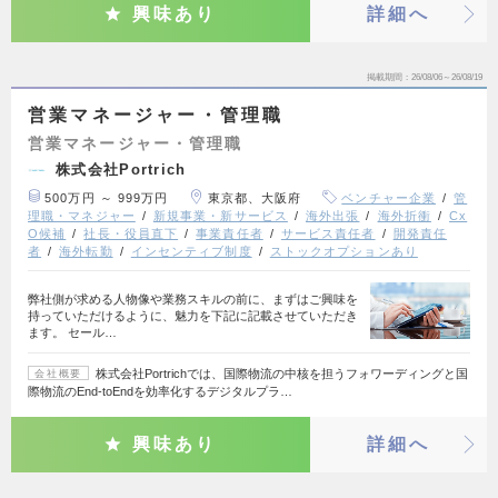
興味あり
詳細へ
掲載期間
26/08/06～26/08/19
営業マネージャー・管理職
営業マネージャー・管理職
株式会社Portrich
500万円 ～ 999万円
東京都、大阪府
ベンチャー企業
管
理職・マネジャー
新規事業・新サービス
海外出張
海外折衝
Cx
O候補
社長・役員直下
事業責任者
サービス責任者
開発責任
者
海外転勤
インセンティブ制度
ストックオプションあり
弊社側が求める人物像や業務スキルの前に、まずはご興味を
持っていただけるように、魅力を下記に記載させていただき
ます。 セール…
株式会社Portrichでは、国際物流の中核を担うフォワーディングと国
会社概要
際物流のEnd-toEndを効率化するデジタルプラ…
興味あり
詳細へ