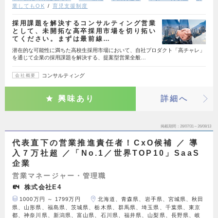
業してもOK
育児支援制度
採用課題を解決するコンサルティング営業
として、未開拓な高卒採用市場を切り拓い
てください。まずは最前線…
潜在的な可能性に満ちた高校生採用市場において、自社プロダクト「高チャレ」
を通じて企業の採用課題を解決する、提案型営業全般…
コンサルティング
会社概要
興味あり
詳細へ
掲載期間
26/07/31～26/08/13
代表直下の営業推進責任者！CxO候補 ／ 導
入７万社超 ／「No.1／世界TOP10」SaaS
企業
営業マネージャー・管理職
株式会社E4
1000万円 ～ 1799万円
北海道、青森県、岩手県、宮城県、秋田
県、山形県、福島県、茨城県、栃木県、群馬県、埼玉県、千葉県、東京
都、神奈川県、新潟県、富山県、石川県、福井県、山梨県、長野県、岐