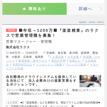
興味あり
詳細へ
掲載期間
26/08/06～26/08/19
🟩年収～1200万🟩『楽楽精算』のラク
NEW
スで営業管理職を募集！
営業マネージャー・管理職
株式会社ラクス
400万円 ～ 1249万円
宮城県、東京都、新潟県、静岡県、愛知
県、大阪府、広島県、福岡県
上場企業
大手企業
管理職・マネ
ジャー
新規事業・新サービス
英語力不問
転勤なし
土日祝休
み
年収600万以上
インセンティブ制度
フレックス勤務
リモー
トワーク可能
自社開発のクラウドシステムを提供してい
る当社にて、法人企業向けの提案営業をす
るポジションです。
【メンバー育成と生産性の高い組織の仕組みづくり】 ・数値/コンピテンシー
（行動特性）の両面からメンバー育成（目標設定／1o…
■□『楽楽精算』などを展開する、東証プライム上場のSaaS先駆者■
会社概要
□ 「IT技術で中小企業を強くします」をミッションに、累…