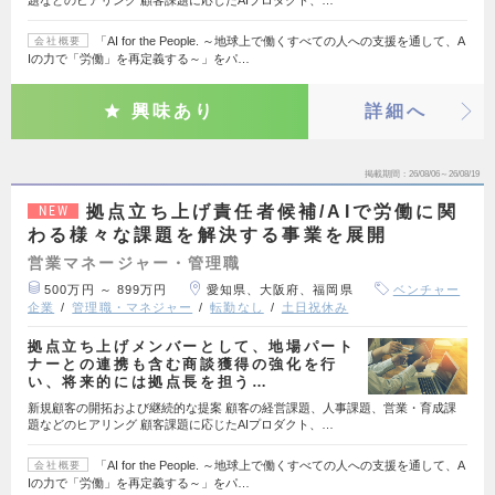
「AI for the People. ～地球上で働くすべての人への支援を通して、A
会社概要
Iの力で「労働」を再定義する～」をパ…
興味あり
詳細へ
掲載期間
26/08/06～26/08/19
拠点立ち上げ責任者候補/AIで労働に関
NEW
わる様々な課題を解決する事業を展開
営業マネージャー・管理職
500万円 ～ 899万円
愛知県、大阪府、福岡県
ベンチャー
企業
管理職・マネジャー
転勤なし
土日祝休み
拠点立ち上げメンバーとして、地場パート
ナーとの連携も含む商談獲得の強化を行
い、将来的には拠点長を担う…
新規顧客の開拓および継続的な提案 顧客の経営課題、人事課題、営業・育成課
題などのヒアリング 顧客課題に応じたAIプロダクト、…
「AI for the People. ～地球上で働くすべての人への支援を通して、A
会社概要
Iの力で「労働」を再定義する～」をパ…