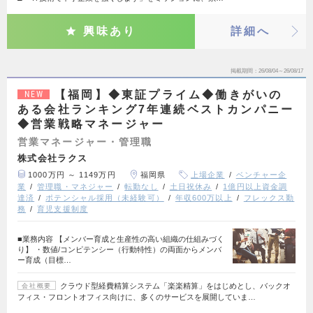
興味あり
詳細へ
掲載期間
26/08/04～26/08/17
【福岡】◆東証プライム◆働きがいの
NEW
ある会社ランキング7年連続ベストカンパニー
◆営業戦略マネージャー
営業マネージャー・管理職
株式会社ラクス
1000万円 ～ 1149万円
福岡県
上場企業
ベンチャー企
業
管理職・マネジャー
転勤なし
土日祝休み
1億円以上資金調
達済
ポテンシャル採用（未経験可）
年収600万以上
フレックス勤
務
育児支援制度
■業務内容 【メンバー育成と生産性の高い組織の仕組みづく
り】 ・数値/コンピテンシー（行動特性）の両面からメンバ
ー育成（目標…
クラウド型経費精算システム「楽楽精算」をはじめとし、バックオ
会社概要
フィス・フロントオフィス向けに、多くのサービスを展開していま…