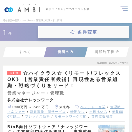
若手ハイキャリアのスカウト転職
通信販売の営業マネージャー・管理職の転職・求人情報
1
条件変更
件
すべて
新着のみ
掲載終了間近
掲載期間
26/08/03～26/08/16
☆ハイクラス☆《リモート/フレックス
NEW
OK》【営業責任者候補】再現性ある営業組
織・戦略づくりをリード！
営業マネージャー・管理職
株式会社ナレッジワーク
1900万円 ～ 2499万円
東京都
ベンチャー企業
管理職・
マネジャー
新規事業・新サービス
転勤なし
土日祝休み
年収60
0万以上
フレックス勤務
リモートワーク可能
育児支援制度
BtoB向けソフトウェア「ナレッジワー
ク」の営業部門全体を統括し、 事業成長