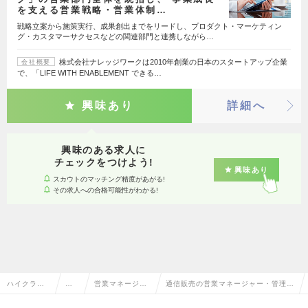
を支える営業戦略・営業体制…
戦略立案から施策実行、成果創出までをリードし、プロダクト・マーケティン
グ・カスタマーサクセスなどの関連部門と連携しながら…
株式会社ナレッジワークは2010年創業の日本のスタートアップ企業
会社概要
で、「LIFE WITH ENABLEMENT できる…
興味あり
詳細へ
興味のある求人に
チェックをつけよう!
興味あり
スカウトのマッチング精度があがる!
その求人への合格可能性がわかる!
ハイクラス
営
営業マネージャ
通信販売の営業マネージャー・管理職
求人TOP
業
ー・管理職
の転職・求人情報一覧