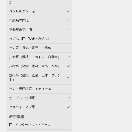
系
コンサルタント系
金融系専門職
不動産系専門職
技術系（IT・Web・通信系）
技術系（電気・電子・半導体）
技術系（機械・メカトロ・自動車）
技術系（化学・素材・食品・衣料）
技術系（建築・設備・土木・プラン
ト）
技術・専門職系（メディカル）
サービス・流通系
クリエイティブ系
希望業種
IT・インターネット・ゲーム