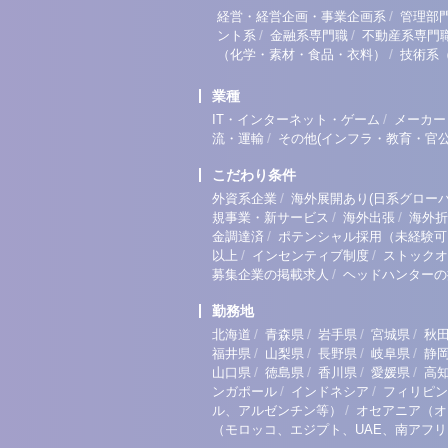
/
経営・経営企画・事業企画系
管理部
/
/
ント系
金融系専門職
不動産系専門
/
（化学・素材・食品・衣料）
技術系
業種
/
IT・インターネット・ゲーム
メーカー
/
流・運輸
その他(インフラ・教育・官公
こだわり条件
/
外資系企業
海外展開あり(日系グローバ
/
/
規事業・新サービス
海外出張
海外折
/
金調達済
ポテンシャル採用（未経験可
/
/
以上
インセンティブ制度
ストックオ
/
募集企業の掲載求人
ヘッドハンターの
勤務地
/
/
/
/
北海道
青森県
岩手県
宮城県
秋
/
/
/
/
福井県
山梨県
長野県
岐阜県
静
/
/
/
/
山口県
徳島県
香川県
愛媛県
高
/
/
ンガポール
インドネシア
フィリピン
/
ル、アルゼンチン等）
オセアニア（オ
（モロッコ、エジプト、UAE、南アフ