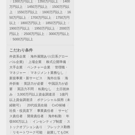
1300万円以上
1350万円以上
1400
万円以上
1450万円以上
1500万円以
上
1550万円以上
1600万円以上
16
50万円以上
1700万円以上
1750万円
以上
1800万円以上
1850万円以上
1900万円以上
1950万円以上
2000万
円以上
2500万円以上
3000万円以上
5000万円以上
こだわり条件
外資系企業
海外展開あり(日系グロー
バル企業)
上場企業
株式公開準備
大手企業
ベンチャー企業
管理職・
マネジャー
マネジメント業務なし
新規事業・新サービス
海外出張
海
外折衝
英語力が必要
中国語力が必
要
英語力不問
転勤なし
土日祝休
み
3,000万円以上資金調達済
1億円
以上資金調達済
ポテンシャル採用（未
経験可）
20代役員在籍
CxO候補
社長・役員直下
事業責任者
サービ
ス責任者
開発責任者
海外転勤
年
収600万以上
インセンティブ制度
ス
トックオプションあり
フレックス勤務
リモートワーク可能
副業してもOK