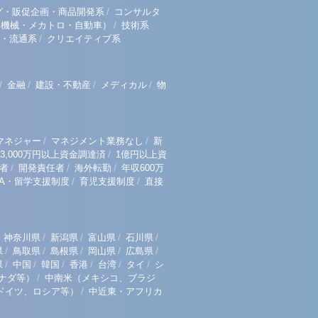
/
グ・販促企画・商品開発系
コンサルタ
/
（機械・メカトロ・自動車）
技術系
/
・流通系
クリエイティブ系
/
/
/
/
金融
建設・不動産
メディカル
物
/
/
マネジャー
マネジメント業務なし
新
/
3,000万円以上資金調達済
1億円以上資
/
/
/
者
開発責任者
海外転勤
年収600万
/
/
BA・留学支援制度
育児支援制度
直接
/
/
/
/
神奈川県
新潟県
富山県
石川県
/
/
/
/
/
県
鳥取県
島根県
岡山県
広島県
/
/
/
/
/
/
県
中国
韓国
香港
台湾
タイ
シ
/
ナダ等）
中南米（メキシコ、ブラジ
/
ドイツ、ロシア等）
中近東・アフリカ