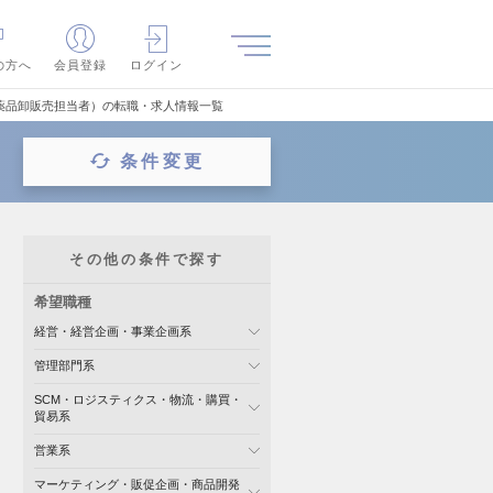
の方へ
会員登録
ログイン
薬品卸販売担当者）の転職・求人情報一覧
条件変更
その他の条件で探す
希望職種
経営・経営企画・事業企画系
管理部門系
SCM・ロジスティクス・物流・購買・
貿易系
営業系
マーケティング・販促企画・商品開発