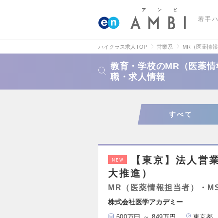
若手
ハイクラス求人TOP
営業系
MR（医薬情
教育・学校のMR（医薬情
職・求人情報
すべて
【東京】法人営
NEW
大推進）
MR（医薬情報担当者）・M
株式会社医学アカデミー
600万円 ～ 849万円
東京都