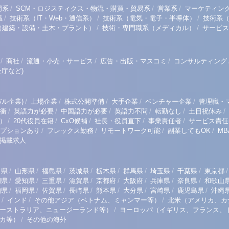
/
/
/
門系
SCM・ロジスティクス・物流・購買・貿易系
営業系
マーケティン
/
/
/
職
技術系（IT・Web・通信系）
技術系（電気・電子・半導体）
技術系
/
/
（建築・設備・土木・プラント）
技術・専門職系（メディカル）
サービス
/
/
/
/
商社
流通・小売・サービス
広告・出版・マスコミ
コンサルティング
庁など)
/
/
/
/
/
ル企業)
上場企業
株式公開準備
大手企業
ベンチャー企業
管理職・
/
/
/
/
/
/
衝
英語力が必要
中国語力が必要
英語力不問
転勤なし
土日祝休み
/
/
/
/
/
）
20代役員在籍
CxO候補
社長・役員直下
事業責任者
サービス責任
/
/
/
/
プションあり
フレックス勤務
リモートワーク可能
副業してもOK
M
掲載求人
/
/
/
/
/
/
/
/
/
田県
山形県
福島県
茨城県
栃木県
群馬県
埼玉県
千葉県
東京都
/
/
/
/
/
/
/
/
岡県
愛知県
三重県
滋賀県
京都府
大阪府
兵庫県
奈良県
和歌山
/
/
/
/
/
/
/
/
知県
福岡県
佐賀県
長崎県
熊本県
大分県
宮崎県
鹿児島県
沖縄
/
/
/
インド
その他アジア（ベトナム、ミャンマー等）
北米（アメリカ、カ
/
ーストラリア、ニュージーランド等）
ヨーロッパ（イギリス、フランス、
/
リカ等）
その他の海外