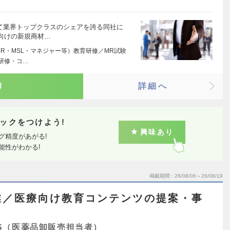
て業界トップクラスのシェアを誇る同社に
向けの新規商材…
R・MSL・マネジャー等）教育研修／MR試験
研修・コ…
り
詳細へ
ックをつけよう!
興味あり
グ精度があがる!
能性がわかる!
掲載期間
26/08/06～26/08/19
業／医療向け教育コンテンツの提案・事
S（医薬品卸販売担当者）