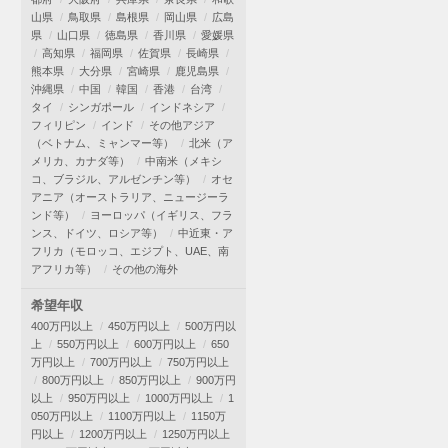
山県
鳥取県
島根県
岡山県
広島
県
山口県
徳島県
香川県
愛媛県
高知県
福岡県
佐賀県
長崎県
熊本県
大分県
宮崎県
鹿児島県
沖縄県
中国
韓国
香港
台湾
タイ
シンガポール
インドネシア
フィリピン
インド
その他アジア
（ベトナム、ミャンマー等）
北米（ア
メリカ、カナダ等）
中南米（メキシ
コ、ブラジル、アルゼンチン等）
オセ
アニア（オーストラリア、ニュージーラ
ンド等）
ヨーロッパ（イギリス、フラ
ンス、ドイツ、ロシア等）
中近東・ア
フリカ（モロッコ、エジプト、UAE、南
アフリカ等）
その他の海外
希望年収
400万円以上
450万円以上
500万円以
上
550万円以上
600万円以上
650
万円以上
700万円以上
750万円以上
800万円以上
850万円以上
900万円
以上
950万円以上
1000万円以上
1
050万円以上
1100万円以上
1150万
円以上
1200万円以上
1250万円以上