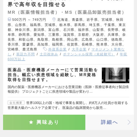
界で高年収を目指せる
MR（医薬情報担当者）・MS（医薬品卸販売担当者）
500万円 ～ 749万円
北海道、青森県、岩手県、宮城県、秋田
県、山形県、福島県、茨城県、栃木県、群馬県、埼玉県、千葉県、東京
都、神奈川県、新潟県、富山県、石川県、福井県、山梨県、長野県、岐
阜県、静岡県、愛知県、三重県、滋賀県、京都府、大阪府、兵庫県、奈
良県、和歌山県、鳥取県、島根県、岡山県、広島県、山口県、徳島県、
香川県、愛媛県、高知県、福岡県、佐賀県、長崎県、熊本県、大分県、
宮崎県、鹿児島県
外資系企業
大手企業
マネジメント業務な
し
英語力不問
土日祝休み
ポテンシャル採用（未経験可）
年収
600万以上
医薬品・医療機器メーカーにて営業活動を
担当。幅広い疾患領域を経験し、MR資格
取得を目指せます。
国内の製薬・医療機器メーカーにおける営業活動（医師・医療従事者向け製品情
報提供） プロジェクトごとに疾患領域や製品が変わり…
世界100以上の国・地域で事業を展開し、約8万人の社員が在籍する
会社概要
世界最大級のヘルスケア企業です。 医薬品の臨床開発から販売…
興味あり
詳細へ