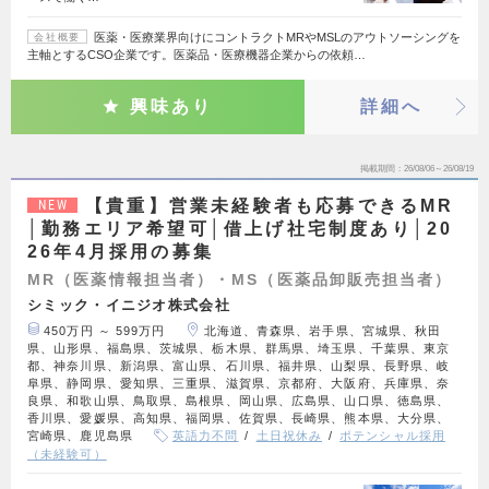
医薬・医療業界向けにコントラクトMRやMSLのアウトソーシングを
会社概要
主軸とするCSO企業です。医薬品・医療機器企業からの依頼…
興味あり
詳細へ
掲載期間
26/08/06～26/08/19
【貴重】営業未経験者も応募できるMR
NEW
│勤務エリア希望可│借上げ社宅制度あり│20
26年4月採用の募集
MR（医薬情報担当者）・MS（医薬品卸販売担当者）
シミック・イニジオ株式会社
450万円 ～ 599万円
北海道、青森県、岩手県、宮城県、秋田
県、山形県、福島県、茨城県、栃木県、群馬県、埼玉県、千葉県、東京
都、神奈川県、新潟県、富山県、石川県、福井県、山梨県、長野県、岐
阜県、静岡県、愛知県、三重県、滋賀県、京都府、大阪府、兵庫県、奈
良県、和歌山県、鳥取県、島根県、岡山県、広島県、山口県、徳島県、
香川県、愛媛県、高知県、福岡県、佐賀県、長崎県、熊本県、大分県、
宮崎県、鹿児島県
英語力不問
土日祝休み
ポテンシャル採用
（未経験可）