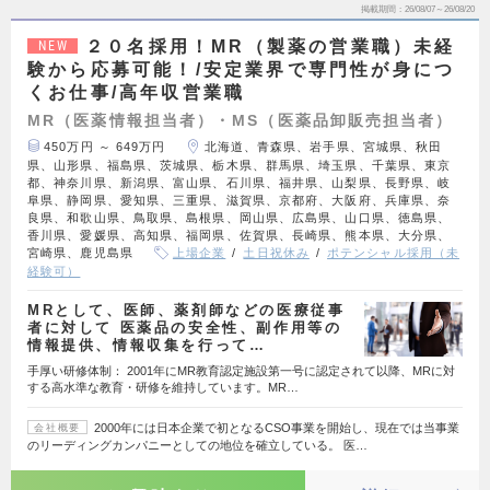
掲載期間
26/08/07～26/08/20
２０名採用！MR（製薬の営業職）未経
NEW
験から応募可能！/安定業界で専門性が身につ
くお仕事/高年収営業職
MR（医薬情報担当者）・MS（医薬品卸販売担当者）
450万円 ～ 649万円
北海道、青森県、岩手県、宮城県、秋田
県、山形県、福島県、茨城県、栃木県、群馬県、埼玉県、千葉県、東京
都、神奈川県、新潟県、富山県、石川県、福井県、山梨県、長野県、岐
阜県、静岡県、愛知県、三重県、滋賀県、京都府、大阪府、兵庫県、奈
良県、和歌山県、鳥取県、島根県、岡山県、広島県、山口県、徳島県、
香川県、愛媛県、高知県、福岡県、佐賀県、長崎県、熊本県、大分県、
宮崎県、鹿児島県
上場企業
土日祝休み
ポテンシャル採用（未
経験可）
MRとして、医師、薬剤師などの医療従事
者に対して 医薬品の安全性、副作用等の
情報提供、情報収集を行って…
手厚い研修体制： 2001年にMR教育認定施設第一号に認定されて以降、MRに対
する高水準な教育・研修を維持しています。MR…
2000年には日本企業で初となるCSO事業を開始し、現在では当事業
会社概要
のリーディングカンパニーとしての地位を確立している。 医…