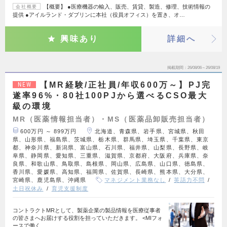
【概要】 ●医療機器の輸入、販売、賃貸、製造、修理、技術情報の
会社概要
提供 ●アイルランド・ダブリンに本社（役員オフィス）を置き、オ…
興味あり
詳細へ
掲載期間
26/08/06～26/08/19
【MR経験/正社員/年収600万～】PJ完
NEW
遂率96%・80社100PJから選べるCSO最大
級の環境
MR（医薬情報担当者）・MS（医薬品卸販売担当者）
600万円 ～ 899万円
北海道、青森県、岩手県、宮城県、秋田
県、山形県、福島県、茨城県、栃木県、群馬県、埼玉県、千葉県、東京
都、神奈川県、新潟県、富山県、石川県、福井県、山梨県、長野県、岐
阜県、静岡県、愛知県、三重県、滋賀県、京都府、大阪府、兵庫県、奈
良県、和歌山県、鳥取県、島根県、岡山県、広島県、山口県、徳島県、
香川県、愛媛県、高知県、福岡県、佐賀県、長崎県、熊本県、大分県、
宮崎県、鹿児島県、沖縄県
マネジメント業務なし
英語力不問
土日祝休み
育児支援制度
コントラクトMRとして、製薬企業の製品情報を医療従事者
の皆さまへお届けする役割を担っていただきます。 <MIフォ
ースで働く…