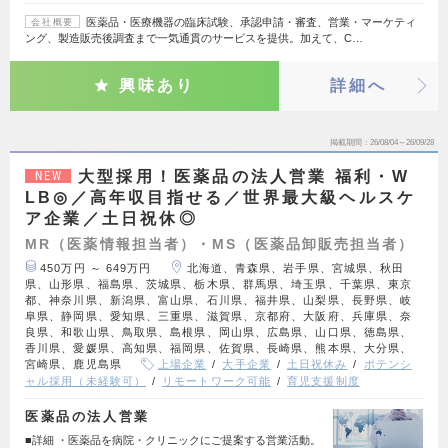
医薬品・医療機器の臨床試験、承認申請・審査、営業・マーケティ
会社概要
ング、製造販売後調査まで一気通貫のサービスを提供。加えて、C…
興味あり
詳細へ
掲載期間
26/08/04～26/09/28
大型採用！医薬品の法人営業 福利・W
NEW
LB◎／高年収目指せる／世界最大級ヘルスケ
ア企業／土日祝休◎
MR（医薬情報担当者）・MS（医薬品卸販売担当者）
450万円 ～ 649万円
北海道、青森県、岩手県、宮城県、秋田
県、山形県、福島県、茨城県、栃木県、群馬県、埼玉県、千葉県、東京
都、神奈川県、新潟県、富山県、石川県、福井県、山梨県、長野県、岐
阜県、静岡県、愛知県、三重県、滋賀県、京都府、大阪府、兵庫県、奈
良県、和歌山県、鳥取県、島根県、岡山県、広島県、山口県、徳島県、
香川県、愛媛県、高知県、福岡県、佐賀県、長崎県、熊本県、大分県、
宮崎県、鹿児島県
上場企業
大手企業
土日祝休み
ポテンシ
ャル採用（未経験可）
リモートワーク可能
育児支援制度
医薬品の法人営業
■詳細 ・医薬品を病院・クリニックにご提案する営業活動。