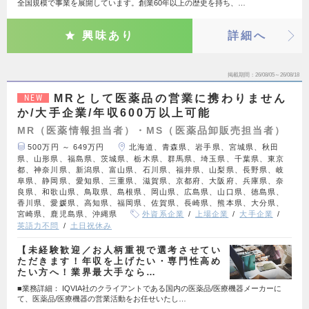
全国規模で事業を展開しています。創業60年以上の歴史を持ち、…
興味あり
詳細へ
掲載期間
26/08/05～26/08/18
MRとして医薬品の営業に携わりません
NEW
か/大手企業/年収600万以上可能
MR（医薬情報担当者）・MS（医薬品卸販売担当者）
500万円 ～ 649万円
北海道、青森県、岩手県、宮城県、秋田
県、山形県、福島県、茨城県、栃木県、群馬県、埼玉県、千葉県、東京
都、神奈川県、新潟県、富山県、石川県、福井県、山梨県、長野県、岐
阜県、静岡県、愛知県、三重県、滋賀県、京都府、大阪府、兵庫県、奈
良県、和歌山県、鳥取県、島根県、岡山県、広島県、山口県、徳島県、
香川県、愛媛県、高知県、福岡県、佐賀県、長崎県、熊本県、大分県、
宮崎県、鹿児島県、沖縄県
外資系企業
上場企業
大手企業
英語力不問
土日祝休み
【未経験歓迎／お人柄重視で選考させてい
ただきます！年収を上げたい・専門性高め
たい方へ！業界最大手なら…
■業務詳細： IQVIA社のクライアントである国内の医薬品/医療機器メーカーに
て、医薬品/医療機器の営業活動をお任せいたし…