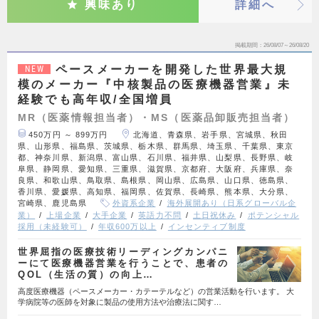
興味あり
詳細へ
掲載期間
26/08/07～26/08/20
ペースメーカーを開発した世界最大規
NEW
模のメーカー『中核製品の医療機器営業』未
経験でも高年収/全国増員
MR（医薬情報担当者）・MS（医薬品卸販売担当者）
450万円 ～ 899万円
北海道、青森県、岩手県、宮城県、秋田
県、山形県、福島県、茨城県、栃木県、群馬県、埼玉県、千葉県、東京
都、神奈川県、新潟県、富山県、石川県、福井県、山梨県、長野県、岐
阜県、静岡県、愛知県、三重県、滋賀県、京都府、大阪府、兵庫県、奈
良県、和歌山県、鳥取県、島根県、岡山県、広島県、山口県、徳島県、
香川県、愛媛県、高知県、福岡県、佐賀県、長崎県、熊本県、大分県、
宮崎県、鹿児島県
外資系企業
海外展開あり（日系グローバル企
業）
上場企業
大手企業
英語力不問
土日祝休み
ポテンシャル
採用（未経験可）
年収600万以上
インセンティブ制度
世界屈指の医療技術リーディングカンパニ
ーにて医療機器営業を行うことで、患者の
QOL（生活の質）の向上…
高度医療機器（ペースメーカー・カテーテルなど）の営業活動を行います。 大
学病院等の医師を対象に製品の使用方法や治療法に関す…