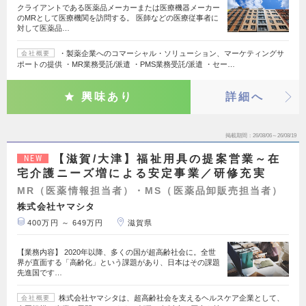
クライアントである医薬品メーカーまたは医療機器メーカー
のMRとして医療機関を訪問する。 医師などの医療従事者に
対して医薬品…
・製薬企業へのコマーシャル・ソリューション、マーケティングサ
会社概要
ポートの提供 ・MR業務受託/派遣 ・PMS業務受託/派遣 ・セー…
興味あり
詳細へ
掲載期間
26/08/06～26/08/19
【滋賀/大津】福祉用具の提案営業～在
NEW
宅介護ニーズ増による安定事業／研修充実
MR（医薬情報担当者）・MS（医薬品卸販売担当者）
株式会社ヤマシタ
400万円 ～ 649万円
滋賀県
【業務内容】 2020年以降、多くの国が超高齢社会に。全世
界が直面する「高齢化」という課題があり、日本はその課題
先進国です…
株式会社ヤマシタは、超高齢社会を支えるヘルスケア企業として、
会社概要