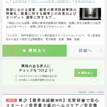
し
土日祝休み
ポテンシャル採用（未経験可）
年収600万以上
商談における提案、顧客の要求詳細事項の
明確化、提案に対する顧客との合意および
ターゲット 顧客に対するプ…
・商談における提案、顧客の要求詳細事項の明確化、提案に対する顧客との合意
およびターゲット ・顧客に対するプロモーション ・商…
1847年創立のドイツ初の総合テクノロジーカンパニー。 元々鉄道会
会社概要
社から始まり現在では情報通信、電力関連、交通・運輸、医療…
興味あり
詳細へ
興味のある求人に
チェックをつけよう!
興味あり
スカウトのマッチング精度があがる!
その求人への合格可能性がわかる!
掲載期間
26/08/07～26/08/20
希少【業界未経験MR】充実研修で安心
NEW
スタート／世界最大級のヘルスケア／安定業