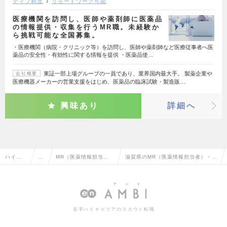
ティブ制度
リモートワーク可能
医療機関を訪問し、医師や薬剤師に医薬品
の情報提供・収集を行うMR職。未経験か
ら挑戦可能な全国募集。
・医療機関（病院・クリニック等）を訪問し、医師や薬剤師など医療従事者へ医
薬品の安全性・有効性に関する情報を提供 ・医薬品使…
東証一部上場グループの一員であり、業界国内最大手。 製薬企業や
会社概要
医療機器メーカーの営業支援をはじめ、医薬品の臨床試験・製造販…
興味あり
詳細へ
ハイク
営
MR（医薬情報担当
滋賀県のMR（医薬情報担当者）・M
ラス求
業
者）・MS（医薬品卸
S（医薬品卸販売担当者）の転職・
人TOP
系
販売担当者）
求人情報一覧
若手ハイキャリアのスカウト転職