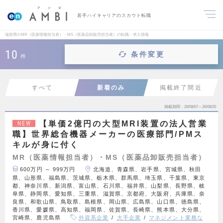
若手ハイキャリアのスカウト転職
滋賀県のMR（医薬情報担当者）・MS（医薬品卸販売担当者）の転職・求人情報
10
条件変更
件
すべて
新着のみ
掲載終了間近
掲載期間
26/08/07～26/08/20
【単価2億円の大型MRI装置の法人営業
NEW
職】世界総合機器メーカーの医療部門/PMス
キルが身に付く
MR（医薬情報担当者）・MS（医薬品卸販売担当者）
600万円 ～ 999万円
北海道、青森県、岩手県、宮城県、秋田
県、山形県、福島県、茨城県、栃木県、群馬県、埼玉県、千葉県、東京
都、神奈川県、新潟県、富山県、石川県、福井県、山梨県、長野県、岐
阜県、静岡県、愛知県、三重県、滋賀県、京都府、大阪府、兵庫県、奈
良県、和歌山県、鳥取県、島根県、岡山県、広島県、山口県、徳島県、
香川県、愛媛県、高知県、福岡県、佐賀県、長崎県、熊本県、大分県、
宮崎県、鹿児島県
外資系企業
大手企業
マネジメント業務な