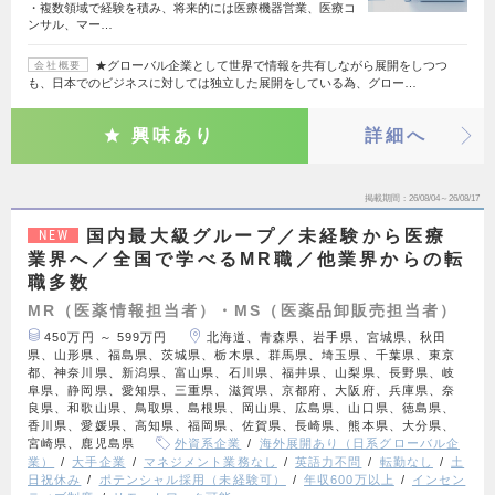
・複数領域で経験を積み、将来的には医療機器営業、医療コ
ンサル、マー…
★グローバル企業として世界で情報を共有しながら展開をしつつ
会社概要
も、日本でのビジネスに対しては独立した展開をしている為、グロー…
興味あり
詳細へ
掲載期間
26/08/04～26/08/17
国内最大級グループ／未経験から医療
NEW
業界へ／全国で学べるMR職／他業界からの転
職多数
MR（医薬情報担当者）・MS（医薬品卸販売担当者）
450万円 ～ 599万円
北海道、青森県、岩手県、宮城県、秋田
県、山形県、福島県、茨城県、栃木県、群馬県、埼玉県、千葉県、東京
都、神奈川県、新潟県、富山県、石川県、福井県、山梨県、長野県、岐
阜県、静岡県、愛知県、三重県、滋賀県、京都府、大阪府、兵庫県、奈
良県、和歌山県、鳥取県、島根県、岡山県、広島県、山口県、徳島県、
香川県、愛媛県、高知県、福岡県、佐賀県、長崎県、熊本県、大分県、
宮崎県、鹿児島県
外資系企業
海外展開あり（日系グローバル企
業）
大手企業
マネジメント業務なし
英語力不問
転勤なし
土
日祝休み
ポテンシャル採用（未経験可）
年収600万以上
インセン