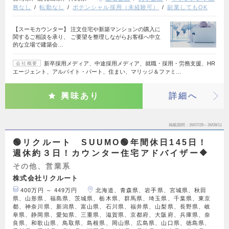
務なし
転勤なし
ポテンシャル採用（未経験可）
副業してもOK
【スーモカウンター】 注文住宅や新築マンションの購入に
関するご相談を承り、 ご要望を整理しながらお客様へ中立
的な立場で建築会…
新卒採用メディア、中途採用メディア、就職・採用・労務支援、HR
会社概要
エージェント、アルバイト・パート、住まい、マリッジ＆ファミ…
興味あり
詳細へ
掲載期間
26/07/29～26/08/11
🟢リクルート SUUMO🟢年間休日145日！
週休約３日！カウンター住宅アドバイザー🔶
その他、営業系
株式会社リクルート
400万円 ～ 449万円
北海道、青森県、岩手県、宮城県、秋田
県、山形県、福島県、茨城県、栃木県、群馬県、埼玉県、千葉県、東京
都、神奈川県、新潟県、富山県、石川県、福井県、山梨県、長野県、岐
阜県、静岡県、愛知県、三重県、滋賀県、京都府、大阪府、兵庫県、奈
良県、和歌山県、鳥取県、島根県、岡山県、広島県、山口県、徳島県、