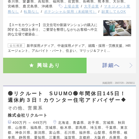
香川県、愛媛県、高知県、福岡県、佐賀県、長崎県、熊本県、大分県、
宮崎県、鹿児島県、沖縄県
上場企業
大手企業
マネジメント業
務なし
転勤なし
ポテンシャル採用（未経験可）
副業してもOK
【スーモカウンター】 注文住宅や新築マンションの購入に
関するご相談を承り、 ご要望を整理しながらお客様へ中立
的な立場で建築会…
新卒採用メディア、中途採用メディア、就職・採用・労務支援、HR
会社概要
エージェント、アルバイト・パート、住まい、マリッジ＆ファミ…
興味あり
詳細へ
掲載期間
26/07/29～26/08/11
🟢リクルート SUUMO🟢年間休日145日！
週休約３日！カウンター住宅アドバイザー🔶
その他、営業系
株式会社リクルート
400万円 ～ 449万円
北海道、青森県、岩手県、宮城県、秋田
県、山形県、福島県、茨城県、栃木県、群馬県、埼玉県、千葉県、東京
都、神奈川県、新潟県、富山県、石川県、福井県、山梨県、長野県、岐
阜県、静岡県、愛知県、三重県、滋賀県、京都府、大阪府、兵庫県、奈