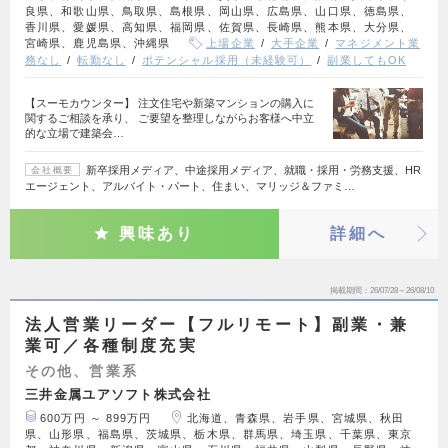
良県、和歌山県、鳥取県、島根県、岡山県、広島県、山口県、徳島県、
香川県、愛媛県、高知県、福岡県、佐賀県、長崎県、熊本県、大分県、
宮崎県、鹿児島県、沖縄県
上場企業
大手企業
マネジメント業
務なし
転勤なし
ポテンシャル採用（未経験可）
副業してもOK
【スーモカウンター】 注文住宅や新築マンションの購入に
関するご相談を承り、 ご要望を整理しながらお客様へ中立
的な立場で建築会…
新卒採用メディア、中途採用メディア、就職・採用・労務支援、HR
会社概要
エージェント、アルバイト・パート、住まい、マリッジ＆ファミ…
興味あり
詳細へ
掲載期間
26/07/28～26/08/10
法人営業リーダー【フルリモート】副業・兼
業可／各種制度充実
その他、営業系
三井金属ユアソフト株式会社
600万円 ～ 899万円
北海道、青森県、岩手県、宮城県、秋田
県、山形県、福島県、茨城県、栃木県、群馬県、埼玉県、千葉県、東京