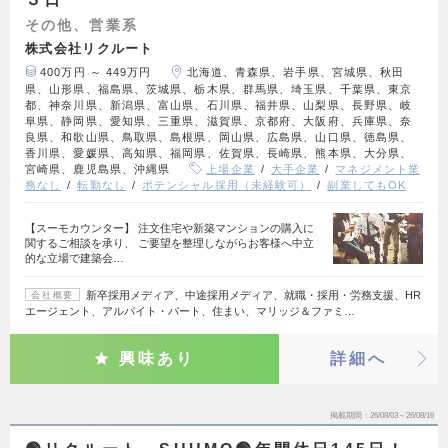
その他、営業系
株式会社リクルート
400万円 ～ 449万円
北海道、青森県、岩手県、宮城県、秋田
県、山形県、福島県、茨城県、栃木県、群馬県、埼玉県、千葉県、東京
都、神奈川県、新潟県、富山県、石川県、福井県、山梨県、長野県、岐
阜県、静岡県、愛知県、三重県、滋賀県、京都府、大阪府、兵庫県、奈
良県、和歌山県、鳥取県、島根県、岡山県、広島県、山口県、徳島県、
香川県、愛媛県、高知県、福岡県、佐賀県、長崎県、熊本県、大分県、
宮崎県、鹿児島県、沖縄県
上場企業
大手企業
マネジメント業
務なし
転勤なし
ポテンシャル採用（未経験可）
副業してもOK
【スーモカウンター】 注文住宅や新築マンションの購入に
関するご相談を承り、 ご要望を整理しながらお客様へ中立
的な立場で建築会…
新卒採用メディア、中途採用メディア、就職・採用・労務支援、HR
会社概要
エージェント、アルバイト・パート、住まい、マリッジ＆ファミ…
興味あり
詳細へ
掲載期間
26/08/03～26/08/16