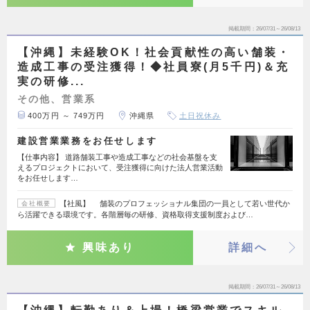
掲載期間
26/07/31～26/08/13
【沖縄】未経験OK！社会貢献性の高い舗装・
造成工事の受注獲得！◆社員寮(月5千円)＆充
実の研修...
その他、営業系
400万円 ～ 749万円
沖縄県
土日祝休み
建設営業業務をお任せします
【仕事内容】 道路舗装工事や造成工事などの社会基盤を支
えるプロジェクトにおいて、受注獲得に向けた法人営業活動
をお任せします…
【社風】 舗装のプロフェッショナル集団の一員として若い世代か
会社概要
ら活躍できる環境です。各階層毎の研修、資格取得支援制度および…
興味あり
詳細へ
掲載期間
26/07/31～26/08/13