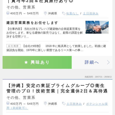
｜賞与年2回＆社員旅行あり◎
その他、営業系
400万円 ～ 549万円
沖縄県
転勤なし
土日祝休み
建設営業業務をお任せします
【仕事内容】 当社が誇るプレハブ建築物の企画提案営業を
お任せします。単なる建物の販売ではなく、顧客の課題を解
決する空間ソリ…
【会社の特徴】 1918 年に船具商として創業しました。戦後に建
会社概要
築請負を開始、1970年に新しい業態であるリース業への事…
興味あり
詳細へ
掲載期間
26/07/31～26/08/13
【沖縄】安定の東証プライムグループ◎衛生
管理のプロ！技術営業｜完全週休2日＆高待遇
その他、営業系
400万円 ～ 549万円
沖縄県
土日祝休み
ポテンシャル採
用（未経験可）