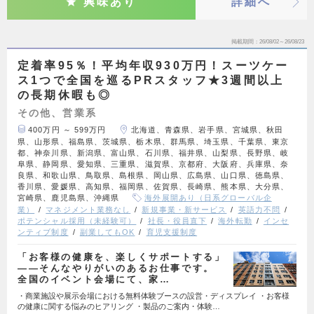
興味あり
詳細へ
掲載期間
26/08/02～26/08/23
定着率95％！平均年収930万円！スーツケー
ス1つで全国を巡るPRスタッフ★3週間以上
の長期休暇も◎
その他、営業系
400万円 ～ 599万円
北海道、青森県、岩手県、宮城県、秋田
県、山形県、福島県、茨城県、栃木県、群馬県、埼玉県、千葉県、東京
都、神奈川県、新潟県、富山県、石川県、福井県、山梨県、長野県、岐
阜県、静岡県、愛知県、三重県、滋賀県、京都府、大阪府、兵庫県、奈
良県、和歌山県、鳥取県、島根県、岡山県、広島県、山口県、徳島県、
香川県、愛媛県、高知県、福岡県、佐賀県、長崎県、熊本県、大分県、
宮崎県、鹿児島県、沖縄県
海外展開あり（日系グローバル企
業）
マネジメント業務なし
新規事業・新サービス
英語力不問
ポテンシャル採用（未経験可）
社長・役員直下
海外転勤
インセ
ンティブ制度
副業してもOK
育児支援制度
「お客様の健康を、楽しくサポートする」
——そんなやりがいのあるお仕事です。
全国のイベント会場にて、家…
・商業施設や展示会場における無料体験ブースの設営・ディスプレイ ・お客様
の健康に関する悩みのヒアリング ・製品のご案内・体験…