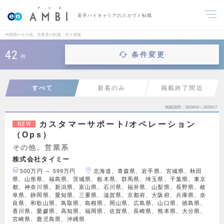
若手ハイキャリアのスカウト転職
沖縄県のその他、営業系の転職・求人情報
42
条件変更
件
すべて
新着のみ
掲載終了間近
掲載期間
26/08/04～26/08/17
カスタマーサポート/オペレーション
NEW
（Ops）
その他、営業系
株式会社タイミー
500万円 ～ 599万円
北海道、青森県、岩手県、宮城県、秋田
県、山形県、福島県、茨城県、栃木県、群馬県、埼玉県、千葉県、東京
都、神奈川県、新潟県、富山県、石川県、福井県、山梨県、長野県、岐
阜県、静岡県、愛知県、三重県、滋賀県、京都府、大阪府、兵庫県、奈
良県、和歌山県、鳥取県、島根県、岡山県、広島県、山口県、徳島県、
香川県、愛媛県、高知県、福岡県、佐賀県、長崎県、熊本県、大分県、
宮崎県、鹿児島県、沖縄県