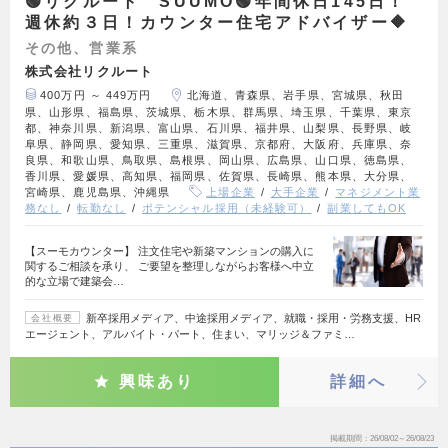
🟢リクルート SUUMO🟢年間休日145日！
週休約３日！カウンター住宅アドバイザー🔶
その他、営業系
株式会社リクルート
400万円 ～ 449万円
北海道、青森県、岩手県、宮城県、秋田
県、山形県、福島県、茨城県、栃木県、群馬県、埼玉県、千葉県、東京
都、神奈川県、新潟県、富山県、石川県、福井県、山梨県、長野県、岐
阜県、静岡県、愛知県、三重県、滋賀県、京都府、大阪府、兵庫県、奈
良県、和歌山県、鳥取県、島根県、岡山県、広島県、山口県、徳島県、
香川県、愛媛県、高知県、福岡県、佐賀県、長崎県、熊本県、大分県、
宮崎県、鹿児島県、沖縄県
上場企業
大手企業
マネジメント業
務なし
転勤なし
ポテンシャル採用（未経験可）
副業してもOK
【スーモカウンター】 注文住宅や新築マンションの購入に
関するご相談を承り、 ご要望を整理しながらお客様へ中立
的な立場で建築会…
新卒採用メディア、中途採用メディア、就職・採用・労務支援、HR
会社概要
エージェント、アルバイト・パート、住まい、マリッジ＆ファミ…
興味あり
詳細へ
掲載期間
26/08/02～26/08/23