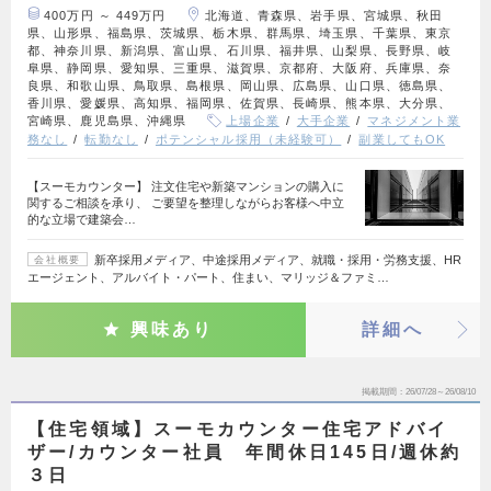
400万円 ～ 449万円
北海道、青森県、岩手県、宮城県、秋田
県、山形県、福島県、茨城県、栃木県、群馬県、埼玉県、千葉県、東京
都、神奈川県、新潟県、富山県、石川県、福井県、山梨県、長野県、岐
阜県、静岡県、愛知県、三重県、滋賀県、京都府、大阪府、兵庫県、奈
良県、和歌山県、鳥取県、島根県、岡山県、広島県、山口県、徳島県、
香川県、愛媛県、高知県、福岡県、佐賀県、長崎県、熊本県、大分県、
宮崎県、鹿児島県、沖縄県
上場企業
大手企業
マネジメント業
務なし
転勤なし
ポテンシャル採用（未経験可）
副業してもOK
【スーモカウンター】 注文住宅や新築マンションの購入に
関するご相談を承り、 ご要望を整理しながらお客様へ中立
的な立場で建築会…
新卒採用メディア、中途採用メディア、就職・採用・労務支援、HR
会社概要
エージェント、アルバイト・パート、住まい、マリッジ＆ファミ…
興味あり
詳細へ
掲載期間
26/07/28～26/08/10
【住宅領域】スーモカウンター住宅アドバイ
ザー/カウンター社員 年間休日145日/週休約
３日