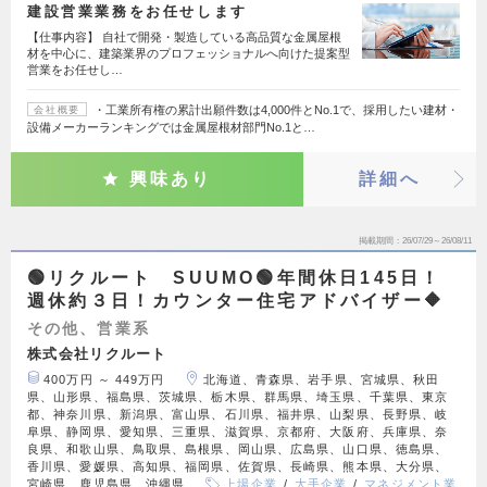
建設営業業務をお任せします
【仕事内容】 自社で開発・製造している高品質な金属屋根
材を中心に、建築業界のプロフェッショナルへ向けた提案型
営業をお任せし…
・工業所有権の累計出願件数は4,000件とNo.1で、採用したい建材・
会社概要
設備メーカーランキングでは金属屋根材部門No.1と…
興味あり
詳細へ
掲載期間
26/07/29～26/08/11
🟢リクルート SUUMO🟢年間休日145日！
週休約３日！カウンター住宅アドバイザー🔶
その他、営業系
株式会社リクルート
400万円 ～ 449万円
北海道、青森県、岩手県、宮城県、秋田
県、山形県、福島県、茨城県、栃木県、群馬県、埼玉県、千葉県、東京
都、神奈川県、新潟県、富山県、石川県、福井県、山梨県、長野県、岐
阜県、静岡県、愛知県、三重県、滋賀県、京都府、大阪府、兵庫県、奈
良県、和歌山県、鳥取県、島根県、岡山県、広島県、山口県、徳島県、
香川県、愛媛県、高知県、福岡県、佐賀県、長崎県、熊本県、大分県、
宮崎県、鹿児島県、沖縄県
上場企業
大手企業
マネジメント業