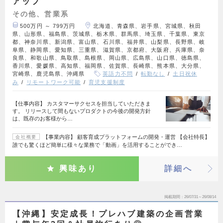
アップ
その他、営業系
500万円 ～ 799万円
北海道、青森県、岩手県、宮城県、秋田
県、山形県、福島県、茨城県、栃木県、群馬県、埼玉県、千葉県、東京
都、神奈川県、新潟県、富山県、石川県、福井県、山梨県、長野県、岐
阜県、静岡県、愛知県、三重県、滋賀県、京都府、大阪府、兵庫県、奈
良県、和歌山県、鳥取県、島根県、岡山県、広島県、山口県、徳島県、
香川県、愛媛県、高知県、福岡県、佐賀県、長崎県、熊本県、大分県、
宮崎県、鹿児島県、沖縄県
英語力不問
転勤なし
土日祝休
み
リモートワーク可能
育児支援制度
【仕事内容】 カスタマーサクセスを担当していただきま
す。 リリースして間もないプロダクトの今後の開発方針
は、既存のお客様から…
【事業内容】 顧客育成プラットフォームの開発・運営 【会社特長】
会社概要
誰でも驚くほど簡単に様々な業務で「動画」を活用することができ…
興味あり
詳細へ
掲載期間
26/07/31～26/08/14
【沖縄】安定成長！プレハブ建築の企画営業