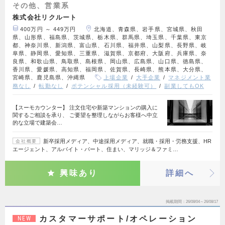
その他、営業系
株式会社リクルート
400万円 ～ 449万円
北海道、青森県、岩手県、宮城県、秋田
県、山形県、福島県、茨城県、栃木県、群馬県、埼玉県、千葉県、東京
都、神奈川県、新潟県、富山県、石川県、福井県、山梨県、長野県、岐
阜県、静岡県、愛知県、三重県、滋賀県、京都府、大阪府、兵庫県、奈
良県、和歌山県、鳥取県、島根県、岡山県、広島県、山口県、徳島県、
香川県、愛媛県、高知県、福岡県、佐賀県、長崎県、熊本県、大分県、
宮崎県、鹿児島県、沖縄県
上場企業
大手企業
マネジメント業
務なし
転勤なし
ポテンシャル採用（未経験可）
副業してもOK
【スーモカウンター】 注文住宅や新築マンションの購入に
関するご相談を承り、 ご要望を整理しながらお客様へ中立
的な立場で建築会…
新卒採用メディア、中途採用メディア、就職・採用・労務支援、HR
会社概要
エージェント、アルバイト・パート、住まい、マリッジ＆ファミ…
興味あり
詳細へ
掲載期間
26/08/04～26/08/17
カスタマーサポート/オペレーション
NEW