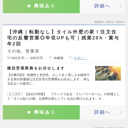
興味あり
詳細へ
掲載期間
26/07/31～26/08/13
【沖縄｜転勤なし】タイル外壁の家！注文住
宅の反響営業◎年収UPも可｜残業20h・賞与
年2回
その他、営業系
500万円 ～ 699万円
沖縄県
転勤なし
建設営業業務をお任せします
【仕事内容】 快適性と安全性、そして永く美しさを維持で
きる高付加価値な注文住宅の営業職をお任せします。 単な
る住まいの販売に…
【会社の特徴】 ブランドである「クレバリーホーム」の特徴とし
会社概要
て「タイル貼りの家」を標準仕様としている点が挙げられます。タ…
興味あり
詳細へ