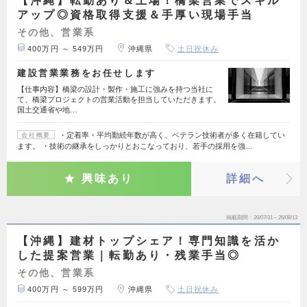
【沖縄】転勤あり＆上場！橋梁営業でスキル
アップ◎資格取得支援＆手厚い現場手当
その他、営業系
400万円 ～ 549万円
沖縄県
土日祝休み
建設営業業務をお任せします
【仕事内容】橋梁の設計・製作・施工に強みを持つ当社に
て、橋梁プロジェクトの営業活動を担当していただきます。
国土交通省や地…
・定着率・平均勤続年数が高く、ベテラン技術者が多く在籍してい
会社概要
ます。 ・技術の継承をしっかりとおこなっており、若手の採用を強…
興味あり
詳細へ
掲載期間
26/07/31～26/08/13
【沖縄】建材トップシェア！専門知識を活か
した提案営業｜転勤あり・残業手当◎
その他、営業系
400万円 ～ 599万円
沖縄県
土日祝休み