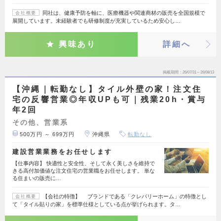
同社は、健康予防を軸に、医療機器や関連商材の販売を全国規模で
会社概要
展開しています。未経験者でも研修制度が充実しているため安心し…
興味あり
詳細へ
掲載期間
26/07/31～26/08/13
【沖縄｜転勤なし】タイル外壁の家！注文住
宅の反響営業◎年収UPも可｜残業20h・賞与
年2回
その他、営業系
500万円 ～ 699万円
沖縄県
転勤なし
建設営業業務をお任せします
【仕事内容】 快適性と安全性、そして永く美しさを維持で
きる高付加価値な注文住宅の営業職をお任せします。 単な
る住まいの販売に…
【会社の特徴】 ブランドである「クレバリーホーム」の特徴とし
会社概要
て「タイル貼りの家」を標準仕様としている点が挙げられます。タ…