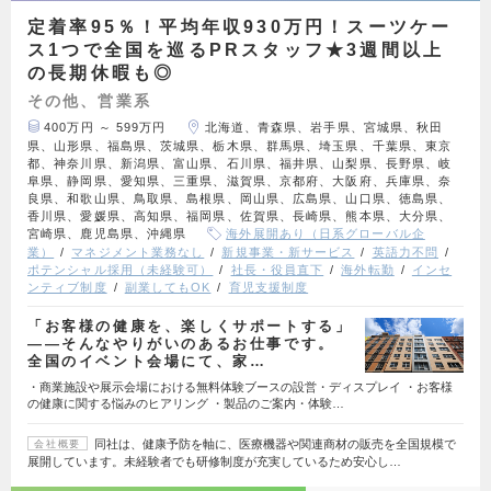
定着率95％！平均年収930万円！スーツケー
ス1つで全国を巡るPRスタッフ★3週間以上
の長期休暇も◎
その他、営業系
400万円 ～ 599万円
北海道、青森県、岩手県、宮城県、秋田
県、山形県、福島県、茨城県、栃木県、群馬県、埼玉県、千葉県、東京
都、神奈川県、新潟県、富山県、石川県、福井県、山梨県、長野県、岐
阜県、静岡県、愛知県、三重県、滋賀県、京都府、大阪府、兵庫県、奈
良県、和歌山県、鳥取県、島根県、岡山県、広島県、山口県、徳島県、
香川県、愛媛県、高知県、福岡県、佐賀県、長崎県、熊本県、大分県、
宮崎県、鹿児島県、沖縄県
海外展開あり（日系グローバル企
業）
マネジメント業務なし
新規事業・新サービス
英語力不問
ポテンシャル採用（未経験可）
社長・役員直下
海外転勤
インセ
ンティブ制度
副業してもOK
育児支援制度
「お客様の健康を、楽しくサポートする」
——そんなやりがいのあるお仕事です。
全国のイベント会場にて、家…
・商業施設や展示会場における無料体験ブースの設営・ディスプレイ ・お客様
の健康に関する悩みのヒアリング ・製品のご案内・体験…
同社は、健康予防を軸に、医療機器や関連商材の販売を全国規模で
会社概要
展開しています。未経験者でも研修制度が充実しているため安心し…