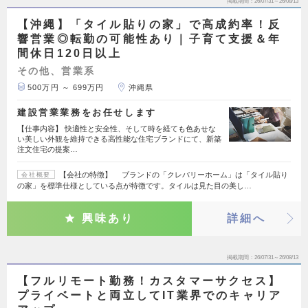
掲載期間
26/07/31～26/08/13
【沖縄】「タイル貼りの家」で高成約率！反
響営業◎転勤の可能性あり｜子育て支援＆年
間休日120日以上
その他、営業系
500万円 ～ 699万円
沖縄県
建設営業業務をお任せします
【仕事内容】 快適性と安全性、そして時を経ても色あせな
い美しい外観を維持できる高性能な住宅ブランドにて、新築
注文住宅の提案…
【会社の特徴】 ブランドの「クレバリーホーム」は「タイル貼り
会社概要
の家」を標準仕様としている点が特徴です。タイルは見た目の美し…
興味あり
詳細へ
掲載期間
26/07/31～26/08/13
【フルリモート勤務！カスタマーサクセス】
プライベートと両立してIT業界でのキャリア