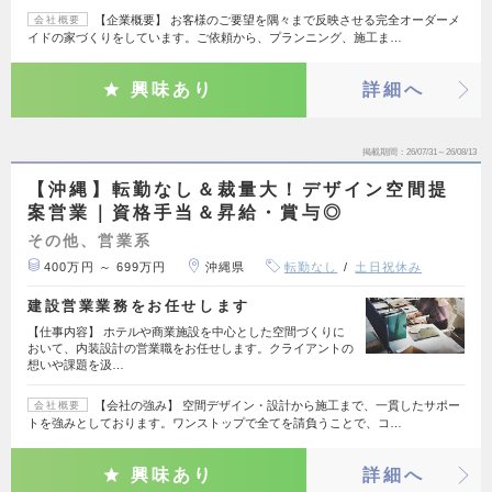
【企業概要】 お客様のご要望を隅々まで反映させる完全オーダーメ
会社概要
イドの家づくりをしています。ご依頼から、プランニング、施工ま…
興味あり
詳細へ
掲載期間
26/07/31～26/08/13
【沖縄】転勤なし＆裁量大！デザイン空間提
案営業｜資格手当＆昇給・賞与◎
その他、営業系
400万円 ～ 699万円
沖縄県
転勤なし
土日祝休み
建設営業業務をお任せします
【仕事内容】 ホテルや商業施設を中心とした空間づくりに
おいて、内装設計の営業職をお任せします。クライアントの
想いや課題を汲…
【会社の強み】 空間デザイン・設計から施工まで、一貫したサポー
会社概要
トを強みとしております。ワンストップで全てを請負うことで、コ…
興味あり
詳細へ