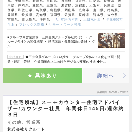
都、神奈川県、新潟県、富山県、石川県、福井県、山梨県、長野県、岐
阜県、静岡県、愛知県、三重県、滋賀県、京都府、大阪府、兵庫県、奈
良県、和歌山県、鳥取県、島根県、岡山県、広島県、山口県、徳島県、
香川県、愛媛県、高知県、福岡県、佐賀県、長崎県、熊本県、大分県、
宮崎県、鹿児島県、沖縄県
英語力不問
土日祝休み
年収600万
以上
フレックス勤務
リモートワーク可能
■グループ内営業業務（三井金属グループ各社向け） ・ グ
ループ各社との関係構築 ・ 経営課題・業務課題の発掘 ・ グ
ルー…
◆三井金属グループのDX推進 グループ全体のICT化を企画・開
会社概要
発・運用・管理 企業価値向上に向けたデジタル変革の推進 ◆社…
興味あり
詳細へ
掲載期間
26/07/28～26/08/10
【住宅領域】スーモカウンター住宅アドバイ
ザー/カウンター社員 年間休日145日/週休約
３日
その他、営業系
株式会社リクルート