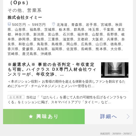
（Ops）
その他、営業系
株式会社タイミー
500万円 ～ 599万円
北海道、青森県、岩手県、宮城県、秋田
県、山形県、福島県、茨城県、栃木県、群馬県、埼玉県、千葉県、東京
都、神奈川県、新潟県、富山県、石川県、福井県、山梨県、長野県、岐
阜県、静岡県、愛知県、三重県、滋賀県、京都府、大阪府、兵庫県、奈
良県、和歌山県、鳥取県、島根県、岡山県、広島県、山口県、徳島県、
香川県、愛媛県、高知県、福岡県、佐賀県、長崎県、熊本県、大分県、
宮崎県、鹿児島県、沖縄県
※厳選求人※ 事前の合否判定・年収査定
も可能。ハイクラス DX専門人材会社ウィ
ンスリーが、年収交渉、…
＜本ポジション役割＞ お客様の期待を超える体験を提供しファンを創出するた
めにグループ・チームマネジメントとメンバー管理を行…
当社は「『はたらく』を通じて人生の可能性を広げるインフラをつ
会社概要
くる」をミッションに掲げ、スキマバイトアプリ「タイミー」など…
興味あり
詳細へ
掲載期間
26/08/04～26/08/17