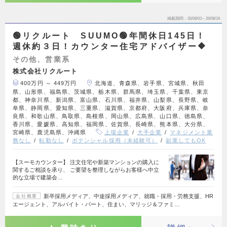
掲載期間
26/08/03～26/08/16
🟢リクルート SUUMO🟢年間休日145日！
週休約３日！カウンター住宅アドバイザー🔶
その他、営業系
株式会社リクルート
400万円 ～ 449万円
北海道、青森県、岩手県、宮城県、秋田
県、山形県、福島県、茨城県、栃木県、群馬県、埼玉県、千葉県、東京
都、神奈川県、新潟県、富山県、石川県、福井県、山梨県、長野県、岐
阜県、静岡県、愛知県、三重県、滋賀県、京都府、大阪府、兵庫県、奈
良県、和歌山県、鳥取県、島根県、岡山県、広島県、山口県、徳島県、
香川県、愛媛県、高知県、福岡県、佐賀県、長崎県、熊本県、大分県、
宮崎県、鹿児島県、沖縄県
上場企業
大手企業
マネジメント業
務なし
転勤なし
ポテンシャル採用（未経験可）
副業してもOK
【スーモカウンター】 注文住宅や新築マンションの購入に
関するご相談を承り、 ご要望を整理しながらお客様へ中立
的な立場で建築会…
新卒採用メディア、中途採用メディア、就職・採用・労務支援、HR
会社概要
エージェント、アルバイト・パート、住まい、マリッジ＆ファミ…