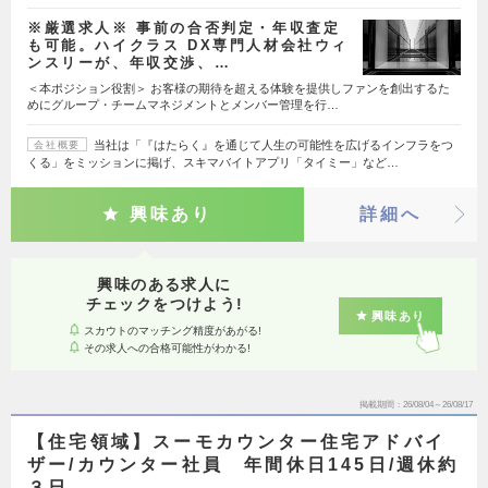
※厳選求人※ 事前の合否判定・年収査定
も可能。ハイクラス DX専門人材会社ウィ
ンスリーが、年収交渉、…
＜本ポジション役割＞ お客様の期待を超える体験を提供しファンを創出するた
めにグループ・チームマネジメントとメンバー管理を行…
当社は「『はたらく』を通じて人生の可能性を広げるインフラをつ
会社概要
くる」をミッションに掲げ、スキマバイトアプリ「タイミー」など…
興味あり
詳細へ
興味のある求人に
チェックをつけよう!
興味あり
スカウトのマッチング精度があがる!
その求人への合格可能性がわかる!
掲載期間
26/08/04～26/08/17
【住宅領域】スーモカウンター住宅アドバイ
ザー/カウンター社員 年間休日145日/週休約
３日