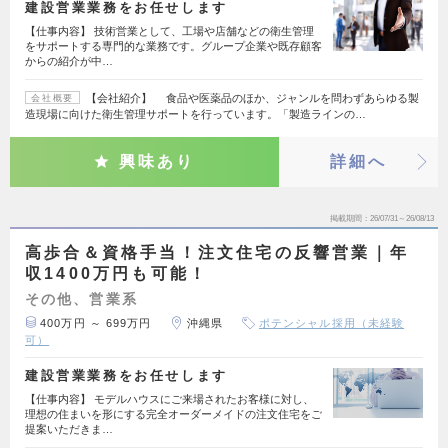
建設営業業務をお任せします
【仕事内容】 技術営業として、工場や店舗などの衛生管理
をサポートする専門的な業務です。グループ企業や既存顧客
からの紹介が中…
【会社紹介】 食品や医薬品のほか、ジャンルを問わずあらゆる製
会社概要
造現場に向けた衛生管理サポートを行っています。「製造ラインの…
興味あり
詳細へ
掲載期間
26/07/31～26/08/13
高歩合＆資格手当！注文住宅の反響営業｜年
収1400万円も可能！
その他、営業系
400万円 ～ 699万円
沖縄県
ポテンシャル採用（未経験
可）
建設営業業務をお任せします
【仕事内容】 モデルハウスにご来場されたお客様に対し、
理想の住まいを形にする完全オーダーメイドの注文住宅をご
提案いただきま…