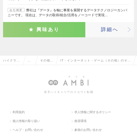
弊社は『データ』を軸に事業を展開するデータテクノロジーカンパ
会社概要
ニーです。 現在は、データの取得/統合/活用をノーコードで実現…
興味あり
詳細へ
ハイクラス
営
その他、
IT・インターネット・ゲーム（その他）のその
求人TOP
業
営業系
他、営業系の転職・求人情報一覧
系
若手ハイキャリアのスカウト転職
利用規約
求人情報に関するポリシー
個人情報の取り扱い
推奨環境
ヘルプ・お問い合わせ
参画のお問い合わせ