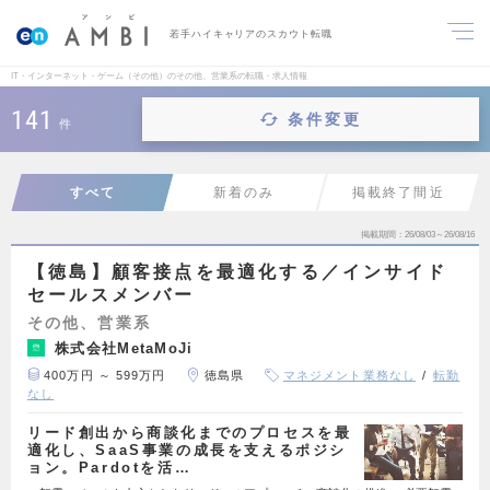
若手ハイキャリアのスカウト転職
IT・インターネット・ゲーム（その他）のその他、営業系の転職・求人情報
141
条件変更
件
すべて
新着のみ
掲載終了間近
掲載期間
26/08/03～26/08/16
【徳島】顧客接点を最適化する／インサイド
セールスメンバー
その他、営業系
株式会社MetaMoJi
400万円 ～ 599万円
徳島県
マネジメント業務なし
転勤
なし
リード創出から商談化までのプロセスを最
適化し、SaaS事業の成長を支えるポジシ
ョン。Pardotを活…