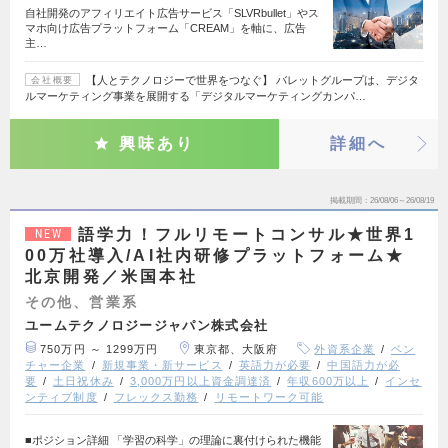
自社開発のアフィリエイト広告サービス「SLVRbullet」やス
マホ向け広告プラットフォーム「CREAM」を軸に、広告
主…
【人とテクノロジーで世界をつなぐ】 バレットグループは、デジタ
会社概要
ルマーケティング事業を展開する「デジタルマーケティングカンパ…
興味あり
詳細へ
掲載期間
26/08/06～26/08/19
語学力！フルリモートコンサル★世界1
NEW
00万社導入/AI社内研修プラットフォーム★
北京開発／米国本社
その他、営業系
ユームテクノロジージャパン株式会社
750万円 ～ 1299万円
東京都、大阪府
外資系企業
ベン
チャー企業
新規事業・新サービス
英語力が必要
中国語力が必
要
土日祝休み
3,000万円以上資金調達済
年収600万以上
インセ
ンティブ制度
フレックス勤務
リモートワーク可能
■ポジション詳細 「学習の科学」の理論に裏付けられた機能