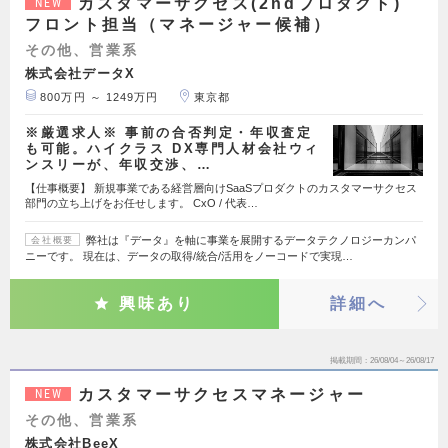
カスタマーサクセス(2ndプロダクト)
NEW
フロント担当（マネージャー候補）
その他、営業系
株式会社データX
800万円 ～ 1249万円
東京都
※厳選求人※ 事前の合否判定・年収査定
も可能。ハイクラス DX専門人材会社ウィ
ンスリーが、年収交渉、…
【仕事概要】 新規事業である経営層向けSaaSプロダクトのカスタマーサクセス
部門の立ち上げをお任せします。 CxO / 代表…
弊社は『データ』を軸に事業を展開するデータテクノロジーカンパ
会社概要
ニーです。 現在は、データの取得/統合/活用をノーコードで実現…
興味あり
詳細へ
掲載期間
26/08/04～26/08/17
カスタマーサクセスマネージャー
NEW
その他、営業系
株式会社BeeX