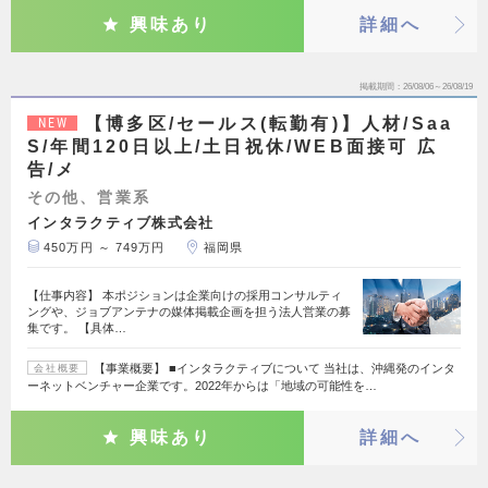
興味あり
詳細へ
掲載期間
26/08/06～26/08/19
【博多区/セールス(転勤有)】人材/Saa
NEW
S/年間120日以上/土日祝休/WEB面接可 広
告/メ
その他、営業系
インタラクティブ株式会社
450万円 ～ 749万円
福岡県
【仕事内容】 本ポジションは企業向けの採用コンサルティ
ングや、ジョブアンテナの媒体掲載企画を担う法人営業の募
集です。 【具体…
【事業概要】 ■インタラクティブについて 当社は、沖縄発のインタ
会社概要
ーネットベンチャー企業です。2022年からは「地域の可能性を…
興味あり
詳細へ