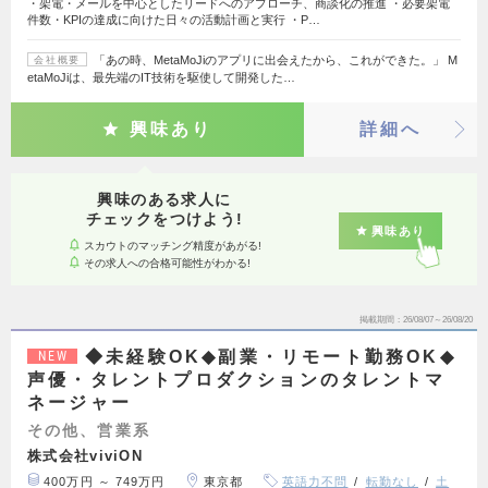
・架電・メールを中心としたリードへのアプローチ、商談化の推進 ・必要架電
件数・KPIの達成に向けた日々の活動計画と実行 ・P…
「あの時、MetaMoJiのアプリに出会えたから、これができた。」 M
会社概要
etaMoJiは、最先端のIT技術を駆使して開発した…
興味あり
詳細へ
興味のある求人に
チェックをつけよう!
興味あり
スカウトのマッチング精度があがる!
その求人への合格可能性がわかる!
掲載期間
26/08/07～26/08/20
◆未経験OK◆副業・リモート勤務OK◆
NEW
声優・タレントプロダクションのタレントマ
ネージャー
その他、営業系
株式会社viviON
400万円 ～ 749万円
東京都
英語力不問
転勤なし
土