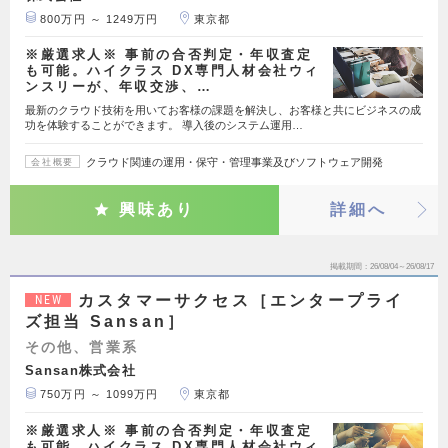
800万円 ～ 1249万円
東京都
※厳選求人※ 事前の合否判定・年収査定
も可能。ハイクラス DX専門人材会社ウィ
ンスリーが、年収交渉、…
最新のクラウド技術を用いてお客様の課題を解決し、お客様と共にビジネスの成
功を体験することができます。 導入後のシステム運用…
クラウド関連の運用・保守・管理事業及びソフトウェア開発
会社概要
興味あり
詳細へ
掲載期間
26/08/04～26/08/17
カスタマーサクセス［エンタープライ
NEW
ズ担当 Sansan］
その他、営業系
Sansan株式会社
750万円 ～ 1099万円
東京都
※厳選求人※ 事前の合否判定・年収査定
も可能。ハイクラス DX専門人材会社ウィ