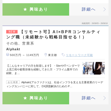
興味あり
詳細へ
掲載期間
26/08/05～26/08/18
【リモート可】AI×BPRコンサルティ
NEW
ング職（未経験から戦略目指せる！）
その他、営業系
Alphakt
500万円 ～ 1149万円
東京都
リモートワーク可能
【こんなキャリアの方を歓迎します】 ・SIerやITベンダーで
上流工程や顧客折衝を経験してきた方 ・プライム案件での
経験、ま…
Alphakt(アルファクト)は、社会インフラを支える主要産業のリーデ
会社概要
ィングカンパニーに対して、DX課題解決のための P…
興味あり
詳細へ