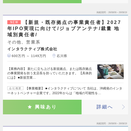
掲載期間
26/08/06～26/08/19
【新規・既存拠点の事業責任者】2027
NEW
年IPO実現に向けて/ジョブアンテナ/裁量 地
域別責任者/
その他、営業系
インタラクティブ株式会社
600万円 ～ 1149万円
石川県
【業務内容】 新たに立ち上げる新規拠点、または既存拠点
の事業開発を担う支店長を担っていただきます。 【具体的
には】 ■新規営業…
【事業概要】 ■インタラクティブについて 当社は、沖縄発のインタ
会社概要
ーネットベンチャー企業です。2022年からは「地域の可能性を…
興味あり
詳細へ
掲載期間
26/08/06～26/08/19