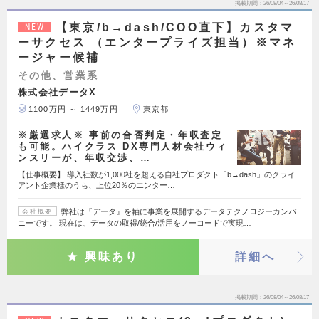
掲載期間
26/08/04～26/08/17
【東京/b→dash/COO直下】カスタマ
NEW
ーサクセス （エンタープライズ担当）※マネ
ージャー候補
その他、営業系
株式会社データX
1100万円 ～ 1449万円
東京都
※厳選求人※ 事前の合否判定・年収査定
も可能。ハイクラス DX専門人材会社ウィ
ンスリーが、年収交渉、…
【仕事概要】 導入社数が1,000社を超える自社プロダクト「b→dash」のクライ
アント企業様のうち、上位20％のエンター…
弊社は『データ』を軸に事業を展開するデータテクノロジーカンパ
会社概要
ニーです。 現在は、データの取得/統合/活用をノーコードで実現…
興味あり
詳細へ
掲載期間
26/08/04～26/08/17