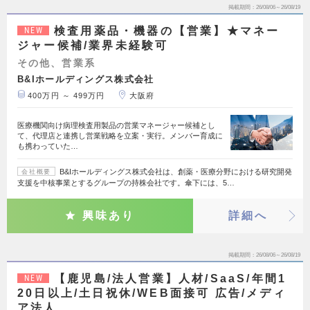
掲載期間
26/08/06～26/08/19
検査用薬品・機器の【営業】★マネー
NEW
ジャー候補/業界未経験可
その他、営業系
B&Iホールディングス株式会社
400万円 ～ 499万円
大阪府
医療機関向け病理検査用製品の営業マネージャー候補とし
て、代理店と連携し営業戦略を立案・実行。メンバー育成に
も携わっていた…
B&Iホールディングス株式会社は、創薬・医療分野における研究開発
会社概要
支援を中核事業とするグループの持株会社です。傘下には、5…
興味あり
詳細へ
掲載期間
26/08/06～26/08/19
【鹿児島/法人営業】人材/SaaS/年間1
NEW
20日以上/土日祝休/WEB面接可 広告/メディ
ア法人