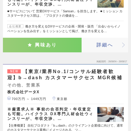
ンスリーが、年収交渉、…
■サービスについて 営業DXサービス「Sansan」を担当します。 ■ミッション カ
スタマーサクセス部は、「プロダクトの価値を…
働き方を変えるDXサービスの企画・開発・販売 「出会いからイノ
会社概要
ベーションを生み出す」をミッションとして掲げ、働き方を変える…
興味あり
詳細へ
掲載期間
26/08/04～26/08/17
【東京/業界No.1/コンサル経験者歓
NEW
迎】b→dash カスタマーサクセス MGR候補
その他、営業系
株式会社データX
700万円 ～ 1449万円
東京都
※厳選求人※ 事前の合否判定・年収査定
も可能。ハイクラス DX専門人材会社ウィ
ンスリーが、年収交渉、…
【仕事概要】 自社プロダクト「b→dash」のクライアント企業様に向けて、通常
のカスタマーサクセス業務にイメージされる、ツ…