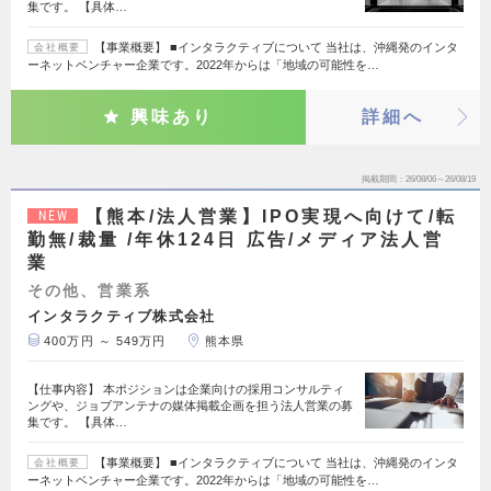
集です。 【具体…
【事業概要】 ■インタラクティブについて 当社は、沖縄発のインタ
会社概要
ーネットベンチャー企業です。2022年からは「地域の可能性を…
興味あり
詳細へ
掲載期間
26/08/06～26/08/19
【熊本/法人営業】IPO実現へ向けて/転
NEW
勤無/裁量 /年休124日 広告/メディア法人営
業
その他、営業系
インタラクティブ株式会社
400万円 ～ 549万円
熊本県
【仕事内容】 本ポジションは企業向けの採用コンサルティ
ングや、ジョブアンテナの媒体掲載企画を担う法人営業の募
集です。 【具体…
【事業概要】 ■インタラクティブについて 当社は、沖縄発のインタ
会社概要
ーネットベンチャー企業です。2022年からは「地域の可能性を…