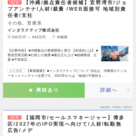
【沖縄/拠点責任者候補】宜野湾市/ジョ
NEW
ブアンテナ/人材/裁量 /WEB面接可 地域別責
任者/支社
その他、営業系
インタラクティブ株式会社
500万円 ～ 849万円
沖縄県
【仕事内容】 ■沖縄拠点の事業開発と牽引 【具体的には】 ■
新規営業活動 ■行政との連携 ■拠点立ち上げ ■組織構成、立
案 ■予算策定…
【事業概要】 ■インタラクティブについて 当社は、沖縄発のインタ
会社概要
ーネットベンチャー企業です。2022年からは「地域の可能性を…
興味あり
詳細へ
掲載期間
26/08/06～26/08/19
【福岡市/セールスマネージャー】博多
NEW
区/2027年のIPO実現へ向けて/人材/転勤無
広告/メデ