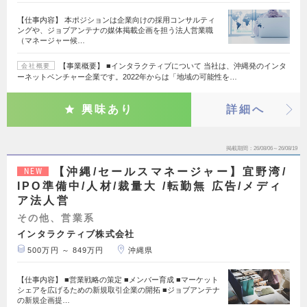
【仕事内容】 本ポジションは企業向けの採用コンサルティ
ングや、ジョブアンテナの媒体掲載企画を担う法人営業職
（マネージャー候…
【事業概要】 ■インタラクティブについて 当社は、沖縄発のインタ
会社概要
ーネットベンチャー企業です。2022年からは「地域の可能性を…
興味あり
詳細へ
掲載期間
26/08/06～26/08/19
【沖縄/セールスマネージャー】宜野湾/
NEW
IPO準備中/人材/裁量大 /転勤無 広告/メディ
ア法人営
その他、営業系
インタラクティブ株式会社
500万円 ～ 849万円
沖縄県
【仕事内容】 ■営業戦略の策定 ■メンバー育成 ■マーケット
シェアを広げるための新規取引企業の開拓 ■ジョブアンテナ
の新規企画提…