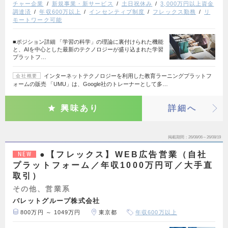
チャー企業
新規事業・新サービス
土日祝休み
3,000万円以上資金
調達済
年収600万以上
インセンティブ制度
フレックス勤務
リ
モートワーク可能
■ポジション詳細 「学習の科学」の理論に裏付けられた機能
と、AIを中心とした最新のテクノロジーが盛り込まれた学習
プラットフ…
インターネットテクノロジーを利用した教育ラーニングプラットフ
会社概要
ォームの販売 「UMU」は、Google社のトレーナーとして多…
興味あり
詳細へ
掲載期間
26/08/06～26/08/19
●【フレックス】WEB広告営業（自社
NEW
プラットフォーム／年収1000万円可／大手直
取引）
その他、営業系
バレットグループ株式会社
800万円 ～ 1049万円
東京都
年収600万以上