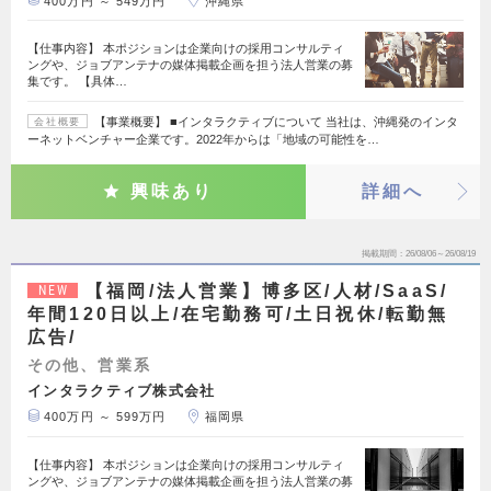
400万円 ～ 549万円
沖縄県
【仕事内容】 本ポジションは企業向けの採用コンサルティ
ングや、ジョブアンテナの媒体掲載企画を担う法人営業の募
集です。 【具体…
【事業概要】 ■インタラクティブについて 当社は、沖縄発のインタ
会社概要
ーネットベンチャー企業です。2022年からは「地域の可能性を…
興味あり
詳細へ
掲載期間
26/08/06～26/08/19
【福岡/法人営業】博多区/人材/SaaS/
NEW
年間120日以上/在宅勤務可/土日祝休/転勤無
広告/
その他、営業系
インタラクティブ株式会社
400万円 ～ 599万円
福岡県
【仕事内容】 本ポジションは企業向けの採用コンサルティ
ングや、ジョブアンテナの媒体掲載企画を担う法人営業の募