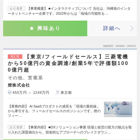
【事業概要】 ■インタラクティブについて 当社は、沖縄発のインタ
会社概要
ーネットベンチャー企業です。2022年からは「地域の可能性を…
興味あり
詳細へ
掲載期間
26/08/06～26/08/19
【東京/フィールドセールス】三菱電機
NEW
から50億円の資金調達/創業5年で評価額100
0億円超
その他、営業系
燈株式会社
450万円 ～ 1249万円
東京都
【業務内容】 AI SaaSプロダクトの成長を「現場の最前線」
から牽引する、フィールドセールスのポジションです。燈の
フィー…
【事業内容】 ■DXソリューション事業 現場と経営の双方の観点を取
会社概要
り入れた課題抽出から、技術的なアプローチへのブレイクダウン…