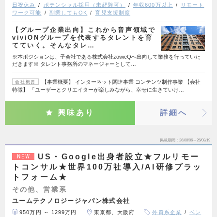
日祝休み
ポテンシャル採用（未経験可）
年収600万以上
リモート
ワーク可能
副業してもOK
育児支援制度
【グループ企業出向】これから音声領域で
viviONグループを代表するタレントを育
てていく。そんなタレ…
※本ポジションは、子会社である株式会社zowieQへ出向して業務を行っていた
だきます※ タレント事務所のマネージャーとして…
【事業概要】 インターネット関連事業 コンテンツ制作事業 【会社
会社概要
特徴】 「ユーザーとクリエイターが楽しみながら、幸せに生きていけ…
興味あり
詳細へ
掲載期間
26/08/06～26/08/19
US・Google出身者設立★フルリモー
NEW
トコンサル★世界100万社導入/AI研修プラッ
トフォーム★
その他、営業系
ユームテクノロジージャパン株式会社
950万円 ～ 1299万円
東京都、大阪府
外資系企業
ベン