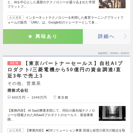
と、AIを中心とした最新のテクノロジーが盛り込まれた学習
プラットフ…
インターネットテクノロジーを利用した教育ラーニングプラットフ
会社概要
ォームの販売 「UMU」は、Google社のトレーナーとして多…
興味あり
詳細へ
掲載期間
26/08/06～26/08/19
【東京/パートナーセールス】自社AIプ
NEW
ロダクト/三菱電機から50億円の資金調達/直
近3年で売上3
その他、営業系
燈株式会社
600万円 ～ 1049万円
東京都
【業務内容】 AI SaaS事業本部にて、同社の最先端テクノロ
ジーが搭載されたAISaaSプロダクトのセールス、新規事業
開…
【事業内容】 ■DXソリューション事業 現場と経営の双方の観点を取
会社概要