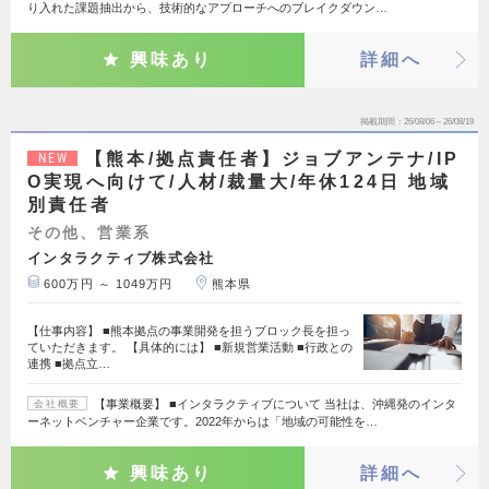
り入れた課題抽出から、技術的なアプローチへのブレイクダウン…
興味あり
詳細へ
掲載期間
26/08/06～26/08/19
【熊本/拠点責任者】ジョブアンテナ/IP
NEW
O実現へ向けて/人材/裁量大/年休124日 地域
別責任者
その他、営業系
インタラクティブ株式会社
600万円 ～ 1049万円
熊本県
【仕事内容】 ■熊本拠点の事業開発を担うブロック長を担っ
ていただきます。 【具体的には】 ■新規営業活動 ■行政との
連携 ■拠点立…
【事業概要】 ■インタラクティブについて 当社は、沖縄発のインタ
会社概要
ーネットベンチャー企業です。2022年からは「地域の可能性を…
興味あり
詳細へ