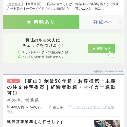
【企業概要】 同社の家づくりは、お客様のご要望を隅々まで反映
会社概要
させる完全オーダーメイドです。ご依頼から、プランニング、施工…
興味あり
詳細へ
興味のある求人に
チェックをつけよう!
興味あり
スカウトのマッチング精度があがる!
その求人への合格可能性がわかる!
掲載期間
26/08/07～26/08/22
【富山】創業50年超！お客様第一主義
NEW
の注文住宅提案｜経験者歓迎・マイカー通勤
可◎
その他、営業系
400万円 ～ 549万円
富山県
ポテンシャル採用（未経験
可）
建設営業業務をお任せします