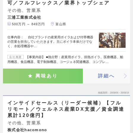
可／フルフレックス／業界トップシェア
その他、営業系
三浦工業株式会社
500万円 ～ 849万円
富山県
仕事内容： 自社ブランドの産業用ボイラおよび付帯機器
の営業を担当していただきます。主にボイラ本体だけでな
く、水処理機器や…
【事業内容】 ■熱分野：産業用ボイラ、排熱ボイラ、医療機器、舶
会社概要
用機器、食品機器、電子制御機器、コージェネ関連機器、コンプレ…
興味あり
詳細へ
掲載期間
26/08/06～26/08/19
インサイドセールス（リーダー候補）【フル
リモート／ウェルネス産業DX支援／資金調達
累計120億円】
その他、営業系
株式会社hacomono