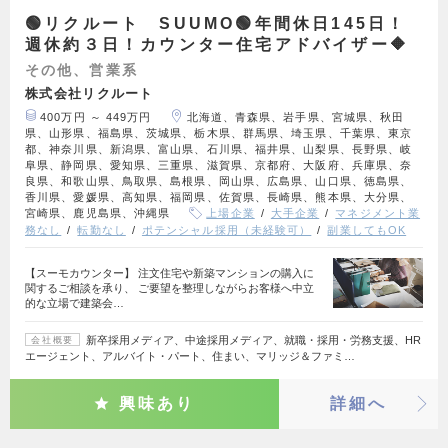
🟢リクルート SUUMO🟢年間休日145日！
週休約３日！カウンター住宅アドバイザー🔶
その他、営業系
株式会社リクルート
400万円 ～ 449万円
北海道、青森県、岩手県、宮城県、秋田
県、山形県、福島県、茨城県、栃木県、群馬県、埼玉県、千葉県、東京
都、神奈川県、新潟県、富山県、石川県、福井県、山梨県、長野県、岐
阜県、静岡県、愛知県、三重県、滋賀県、京都府、大阪府、兵庫県、奈
良県、和歌山県、鳥取県、島根県、岡山県、広島県、山口県、徳島県、
香川県、愛媛県、高知県、福岡県、佐賀県、長崎県、熊本県、大分県、
宮崎県、鹿児島県、沖縄県
上場企業
大手企業
マネジメント業
務なし
転勤なし
ポテンシャル採用（未経験可）
副業してもOK
【スーモカウンター】 注文住宅や新築マンションの購入に
関するご相談を承り、 ご要望を整理しながらお客様へ中立
的な立場で建築会…
新卒採用メディア、中途採用メディア、就職・採用・労務支援、HR
会社概要
エージェント、アルバイト・パート、住まい、マリッジ＆ファミ…
興味あり
詳細へ