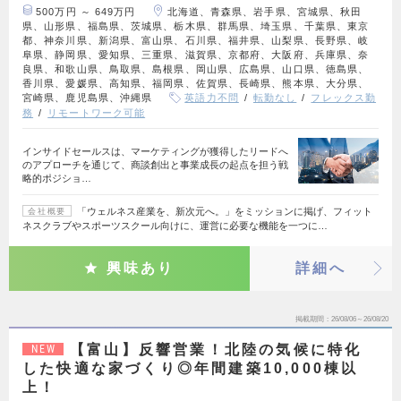
500万円 ～ 649万円
北海道、青森県、岩手県、宮城県、秋田
県、山形県、福島県、茨城県、栃木県、群馬県、埼玉県、千葉県、東京
都、神奈川県、新潟県、富山県、石川県、福井県、山梨県、長野県、岐
阜県、静岡県、愛知県、三重県、滋賀県、京都府、大阪府、兵庫県、奈
良県、和歌山県、鳥取県、島根県、岡山県、広島県、山口県、徳島県、
香川県、愛媛県、高知県、福岡県、佐賀県、長崎県、熊本県、大分県、
宮崎県、鹿児島県、沖縄県
英語力不問
転勤なし
フレックス勤
務
リモートワーク可能
インサイドセールスは、マーケティングが獲得したリードへ
のアプローチを通じて、商談創出と事業成長の起点を担う戦
略的ポジショ…
「ウェルネス産業を、新次元へ。」をミッションに掲げ、フィット
会社概要
ネスクラブやスポーツスクール向けに、運営に必要な機能を一つに…
興味あり
詳細へ
掲載期間
26/08/06～26/08/20
【富山】反響営業！北陸の気候に特化
NEW
した快適な家づくり◎年間建築10,000棟以
上！