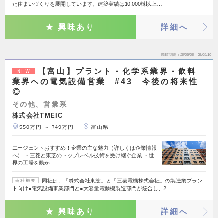
た住まいづくりを展開しています。建築実績は10,000棟以上…
興味あり
詳細へ
掲載期間
26/08/06～26/08/19
【富山】プラント・化学系業界・飲料
NEW
業界への電気設備営業 #43 今後の将来性
◎
その他、営業系
株式会社TMEIC
550万円 ～ 749万円
富山県
エージェントおすすめ！企業の主な魅力（詳しくは企業情報
へ） ・三菱と東芝のトップレベル技術を受け継ぐ企業 ・世
界の工場を動か…
同社は、「株式会社東芝」と「三菱電機株式会社」の製造業プラン
会社概要
ト向け●電気設備事業部門と●大容量電動機製造部門が統合し、2…
興味あり
詳細へ