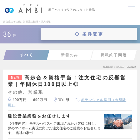
若手ハイキャリアのスカウト転職
富山県のその他、営業系の転職・求人情報
36
条件変更
件
すべて
新着のみ
掲載終了間近
掲載期間
26/08/07～26/08/22
高歩合＆資格手当！注文住宅の反響営
NEW
業｜年間休日100日以上◎
その他、営業系
400万円 ～ 699万円
富山県
ポテンシャル採用（未経験
可）
建設営業業務をお任せします
【仕事内容】 モデルハウスへご来場されたお客様に対し、
夢のマイホーム実現に向けた注文住宅のご提案をお任せしま
す。 当社の家づ…