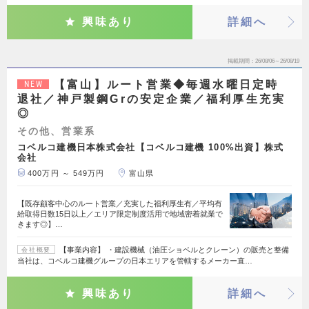
興味あり
詳細へ
掲載期間
26/08/06～26/08/19
【富山】ルート営業◆毎週水曜日定時
NEW
退社／神戸製鋼Grの安定企業／福利厚生充実
◎
その他、営業系
コベルコ建機日本株式会社【コベルコ建機 100%出資】株式
会社
400万円 ～ 549万円
富山県
【既存顧客中心のルート営業／充実した福利厚生有／平均有
給取得日数15日以上／エリア限定制度活用で地域密着就業で
きます◎】…
【事業内容】 ・建設機械（油圧ショベルとクレーン）の販売と整備
会社概要
当社は、コベルコ建機グループの日本エリアを管轄するメーカー直…
興味あり
詳細へ