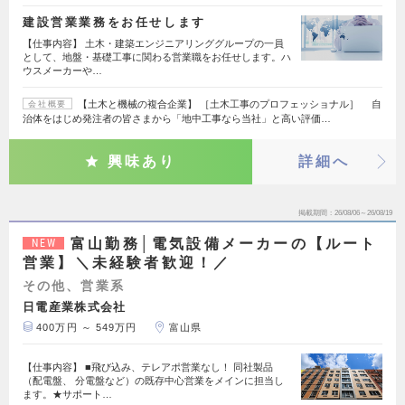
建設営業業務をお任せします
【仕事内容】 土木・建築エンジニアリンググループの一員
として、地盤・基礎工事に関わる営業職をお任せします。ハ
ウスメーカーや…
【土木と機械の複合企業】 ［土木工事のプロフェッショナル］ 自
会社概要
治体をはじめ発注者の皆さまから「地中工事なら当社」と高い評価…
興味あり
詳細へ
掲載期間
26/08/06～26/08/19
富山勤務│電気設備メーカーの【ルート
NEW
営業】＼未経験者歓迎！／
その他、営業系
日電産業株式会社
400万円 ～ 549万円
富山県
【仕事内容】 ■飛び込み、テレアポ営業なし！ 同社製品
（配電盤、 分電盤など）の既存中心営業をメインに担当し
ます。★サポート…