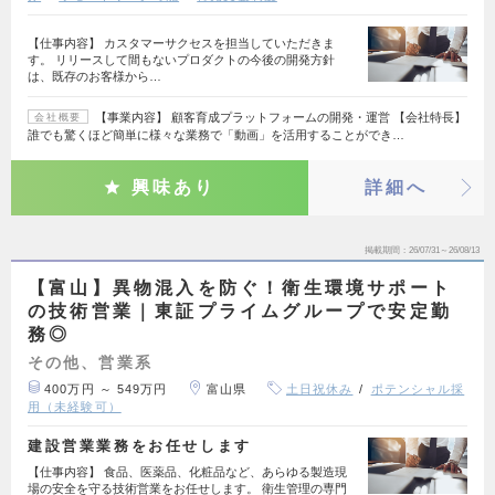
【仕事内容】 カスタマーサクセスを担当していただきま
す。 リリースして間もないプロダクトの今後の開発方針
は、既存のお客様から…
【事業内容】 顧客育成プラットフォームの開発・運営 【会社特長】
会社概要
誰でも驚くほど簡単に様々な業務で「動画」を活用することができ…
興味あり
詳細へ
掲載期間
26/07/31～26/08/13
【富山】異物混入を防ぐ！衛生環境サポート
の技術営業｜東証プライムグループで安定勤
務◎
その他、営業系
400万円 ～ 549万円
富山県
土日祝休み
ポテンシャル採
用（未経験可）
建設営業業務をお任せします
【仕事内容】 食品、医薬品、化粧品など、あらゆる製造現
場の安全を守る技術営業をお任せします。 衛生管理の専門