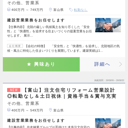
その他、営業系
400万円 ～ 749万円
富山県
転勤なし
建設営業業務をお任せします
【仕事内容】 北陸の厳しい気候風土を知り尽くした「安全
性」と「快適性」を追求する住まいづくりの提案営業をお任
せします。 展示…
【会社の特徴】 「安全性」と「快適性」を追求し、北陸地区の気
会社概要
候・風土に特化した住まいづくりを展開しています。建築実績は1…
興味あり
詳細へ
掲載期間
26/08/06～26/08/20
【富山】注文住宅リフォーム営業設計
NEW
◎転勤なし＆土日祝休｜資格手当＆賞与充実
その他、営業系
400万円 ～ 549万円
富山県
建設営業業務をお任せします
【仕事内容】 住友林業グループが手掛けた木造注文住宅の