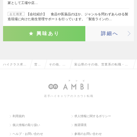
家として工場や店…
【会社紹介】 食品や医薬品のほか、ジャンルを問わずあらゆる製
会社概要
造現場に向けた衛生管理サポートを行っています。「製造ラインの…
興味あり
詳細へ
ハイクラス求人
営業
その他、営
富山県のその他、営業系の転職・求
TOP
系
業系
人情報一覧
若手ハイキャリアのスカウト転職
利用規約
求人情報に関するポリシー
個人情報の取り扱い
推奨環境
ヘルプ・お問い合わせ
参画のお問い合わせ