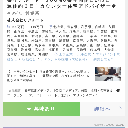
🟢リクルート SUUMO🟢年間休日145日！
週休約３日！カウンター住宅アドバイザー🔶
その他、営業系
株式会社リクルート
400万円 ～ 449万円
北海道、青森県、岩手県、宮城県、秋田
県、山形県、福島県、茨城県、栃木県、群馬県、埼玉県、千葉県、東京
都、神奈川県、新潟県、富山県、石川県、福井県、山梨県、長野県、岐
阜県、静岡県、愛知県、三重県、滋賀県、京都府、大阪府、兵庫県、奈
良県、和歌山県、鳥取県、島根県、岡山県、広島県、山口県、徳島県、
香川県、愛媛県、高知県、福岡県、佐賀県、長崎県、熊本県、大分県、
宮崎県、鹿児島県、沖縄県
上場企業
大手企業
マネジメント業
務なし
転勤なし
ポテンシャル採用（未経験可）
副業してもOK
【スーモカウンター】 注文住宅や新築マンションの購入に
関するご相談を承り、 ご要望を整理しながらお客様へ中立
的な立場で建築会…
新卒採用メディア、中途採用メディア、就職・採用・労務支援、HR
会社概要
エージェント、アルバイト・パート、住まい、マリッジ＆ファミ…
興味あり
詳細へ
掲載期間
26/08/05～26/08/18