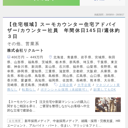
掲載期間
26/08/04～26/08/17
【住宅領域】スーモカウンター住宅アドバイ
ザー/カウンター社員 年間休日145日/週休約
３日
その他、営業系
株式会社リクルート
400万円 ～ 449万円
北海道、青森県、岩手県、宮城県、秋田
県、山形県、福島県、茨城県、栃木県、群馬県、埼玉県、千葉県、東京
都、神奈川県、新潟県、富山県、石川県、福井県、山梨県、長野県、岐
阜県、静岡県、愛知県、三重県、滋賀県、京都府、大阪府、兵庫県、奈
良県、和歌山県、鳥取県、島根県、岡山県、広島県、山口県、徳島県、
香川県、愛媛県、高知県、福岡県、佐賀県、長崎県、熊本県、大分県、
宮崎県、鹿児島県、沖縄県
上場企業
大手企業
マネジメント業
務なし
転勤なし
ポテンシャル採用（未経験可）
副業してもOK
【スーモカウンター】 注文住宅や新築マンションの購入に
関するご相談を承り、 ご要望を整理しながらお客様へ中立
的な立場で建築会…
新卒採用メディア、中途採用メディア、就職・採用・労務支援、HR
会社概要
エージェント、アルバイト・パート、住まい、マリッジ＆ファミ…