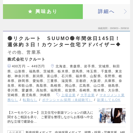
興味あり
詳細へ
掲載期間
26/08/03～26/08/16
🟢リクルート SUUMO🟢年間休日145日！
週休約３日！カウンター住宅アドバイザー🔶
その他、営業系
株式会社リクルート
400万円 ～ 449万円
北海道、青森県、岩手県、宮城県、秋田
県、山形県、福島県、茨城県、栃木県、群馬県、埼玉県、千葉県、東京
都、神奈川県、新潟県、富山県、石川県、福井県、山梨県、長野県、岐
阜県、静岡県、愛知県、三重県、滋賀県、京都府、大阪府、兵庫県、奈
良県、和歌山県、鳥取県、島根県、岡山県、広島県、山口県、徳島県、
香川県、愛媛県、高知県、福岡県、佐賀県、長崎県、熊本県、大分県、
宮崎県、鹿児島県、沖縄県
上場企業
大手企業
マネジメント業
務なし
転勤なし
ポテンシャル採用（未経験可）
副業してもOK
【スーモカウンター】 注文住宅や新築マンションの購入に
関するご相談を承り、 ご要望を整理しながらお客様へ中立
的な立場で建築会…
新卒採用メディア、中途採用メディア、就職・採用・労務支援、HR
会社概要