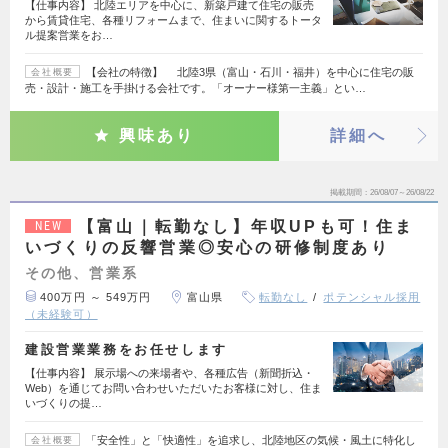
【仕事内容】 北陸エリアを中心に、新築戸建て住宅の販売
から賃貸住宅、各種リフォームまで、住まいに関するトータ
ル提案営業をお…
【会社の特徴】 北陸3県（富山・石川・福井）を中心に住宅の販
会社概要
売・設計・施工を手掛ける会社です。「オーナー様第一主義」とい…
興味あり
詳細へ
掲載期間
26/08/07～26/08/22
【富山｜転勤なし】年収UPも可！住ま
NEW
いづくりの反響営業◎安心の研修制度あり
その他、営業系
400万円 ～ 549万円
富山県
転勤なし
ポテンシャル採用
（未経験可）
建設営業業務をお任せします
【仕事内容】 展示場への来場者や、各種広告（新聞折込・
Web）を通じてお問い合わせいただいたお客様に対し、住ま
いづくりの提…
「安全性」と「快適性」を追求し、北陸地区の気候・風土に特化し
会社概要