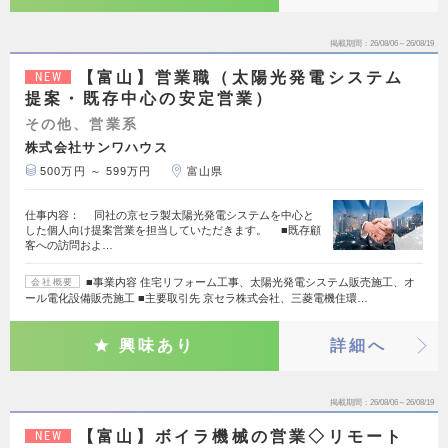
掲載期間
26/08/06～26/08/19
【富山】営業職（太陽光発電システム
NEW
提案・既存中心の安定営業）
その他、営業系
株式会社サンワハウス
500万円 ～ 599万円
富山県
仕事内容： 同社の京セラ製太陽光発電システムを中心と
した個人向け提案営業を担当していただきます。 ■既存顧
客への訪問およ…
■事業内容 住宅リフォーム工事、太陽光発電システム販売施工、オ
会社概要
ール電化設備販売施工 ■主要取引先 京セラ株式会社、三菱電機住環…
興味あり
詳細へ
掲載期間
26/08/06～26/08/19
【富山】ボイラ機械の営業◇リモート
NEW