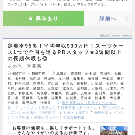
エージェント、アルバイト・パート、住まい、マリッジ＆ファミ…
興味あり
詳細へ
掲載期間
26/08/02～26/08/23
定着率95％！平均年収930万円！スーツケー
ス1つで全国を巡るPRスタッフ★3週間以上
の長期休暇も◎
その他、営業系
400万円 ～ 599万円
北海道、青森県、岩手県、宮城県、秋田
県、山形県、福島県、茨城県、栃木県、群馬県、埼玉県、千葉県、東京
都、神奈川県、新潟県、富山県、石川県、福井県、山梨県、長野県、岐
阜県、静岡県、愛知県、三重県、滋賀県、京都府、大阪府、兵庫県、奈
良県、和歌山県、鳥取県、島根県、岡山県、広島県、山口県、徳島県、
香川県、愛媛県、高知県、福岡県、佐賀県、長崎県、熊本県、大分県、
宮崎県、鹿児島県、沖縄県
海外展開あり（日系グローバル企
業）
マネジメント業務なし
新規事業・新サービス
英語力不問
ポテンシャル採用（未経験可）
社長・役員直下
海外転勤
インセ
ンティブ制度
副業してもOK
育児支援制度
「お客様の健康を、楽しくサポートする」
——そんなやりがいのあるお仕事です。