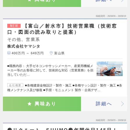
掲載期間
26/08/06～26/08/19
【富山／射水市】技術営業職（技術窓
NEW
口・図面の読み取りと提案）
その他、営業系
株式会社ヤマシタ
400万円 ～ 649万円
富山県
■職務内容： 大手ゼネコンやサッシメーカー、産業用機械メ
ーカー等のお客様に対して、技術的な対応（営業業務）を担
当していただ…
■各種建築金物設計・製作・施工 ■各種サッシ設計・製作・施工 ■各
会社概要
種メンテナンス及び修復 ■手摺・モニュメント 製作・企画デザ…
興味あり
詳細へ
掲載期間
26/08/05～26/08/18