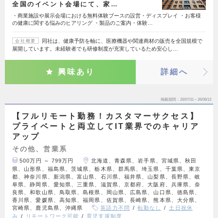
全国のイベント会場にて、家…
・商業施設や展示会場における無料体験ブースの設営・ディスプレイ ・お客様
の健康に関する悩みのヒアリング ・製品のご案内・体験…
同社は、健康予防を軸に、医療機器や関連商材の販売を全国規模で
会社概要
展開しています。未経験者でも研修制度が充実しているため安心し…
興味あり
詳細へ
掲載期間
26/07/31～26/08/13
【フルリモート勤務！カスタマーサクセス】
プライベートと両立してIT業界でのキャリア
アップ
その他、営業系
500万円 ～ 799万円
北海道、青森県、岩手県、宮城県、秋田
県、山形県、福島県、茨城県、栃木県、群馬県、埼玉県、千葉県、東京
都、神奈川県、新潟県、富山県、石川県、福井県、山梨県、長野県、岐
阜県、静岡県、愛知県、三重県、滋賀県、京都府、大阪府、兵庫県、奈
良県、和歌山県、鳥取県、島根県、岡山県、広島県、山口県、徳島県、
香川県、愛媛県、高知県、福岡県、佐賀県、長崎県、熊本県、大分県、
宮崎県、鹿児島県、沖縄県
英語力不問
転勤なし
土日祝休
み
リモートワーク可能
育児支援制度