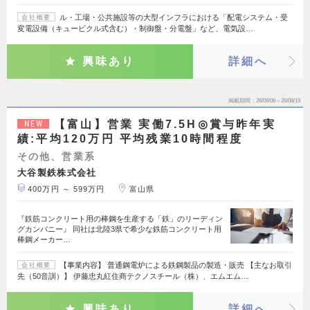
ル・工場・公共施設等の大型インフラにおける「配電システム・受
会社概要
変電設備（キュービクル式含む）・制御盤・分電盤」など、電気設…
興味あり
詳細へ
掲載期間
26/08/06～26/08/19
【富山】営業 実働7.5H◎賞与昨年実
NEW
績:平均120万円 平均残業10時間程度
その他、営業系
大谷製鉄株式会社
400万円 ～ 599万円
富山県
『鉄筋コンクリート用の棒鋼を生産する「鉄」のリーディン
グカンパニー』 同社は北陸3県で希少な鉄筋コンクリート用
棒鋼メーカー…
【事業内容】 普通鋼電炉による鉄鋼製品の製造・販売 【主なお取引
会社概要
先（50音訓）】 伊藤忠丸紅住商テクノスチール（株）、エムエム…
興味あり
詳細へ