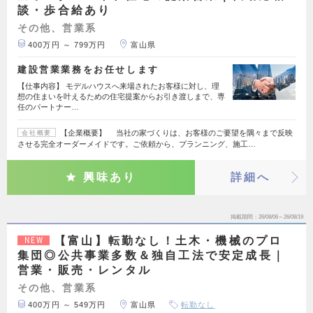
談・歩合給あり
その他、営業系
400万円 ～ 799万円
富山県
建設営業業務をお任せします
【仕事内容】 モデルハウスへ来場されたお客様に対し、理
想の住まいを叶えるための住宅提案からお引き渡しまで、専
任のパートナー…
【企業概要】 当社の家づくりは、お客様のご要望を隅々まで反映
会社概要
させる完全オーダーメイドです。ご依頼から、プランニング、施工…
興味あり
詳細へ
掲載期間
26/08/06～26/08/19
【富山】転勤なし！土木・機械のプロ
NEW
集団◎公共事業多数＆独自工法で安定成長｜
営業・販売・レンタル
その他、営業系
400万円 ～ 549万円
富山県
転勤なし