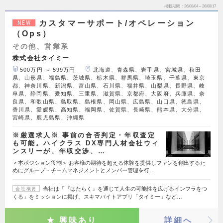
掲載期間
26/08/04～26/08/17
カスタマーサポート/オペレーション
NEW
（Ops）
その他、営業系
株式会社タイミー
500万円 ～ 599万円
北海道、青森県、岩手県、宮城県、秋田
県、山形県、福島県、茨城県、栃木県、群馬県、埼玉県、千葉県、東京
都、神奈川県、新潟県、富山県、石川県、福井県、山梨県、長野県、岐
阜県、静岡県、愛知県、三重県、滋賀県、京都府、大阪府、兵庫県、奈
良県、和歌山県、鳥取県、島根県、岡山県、広島県、山口県、徳島県、
香川県、愛媛県、高知県、福岡県、佐賀県、長崎県、熊本県、大分県、
宮崎県、鹿児島県、沖縄県
※厳選求人※ 事前の合否判定・年収査定
も可能。ハイクラス DX専門人材会社ウィ
ンスリーが、年収交渉、…
＜本ポジション役割＞ お客様の期待を超える体験を提供しファンを創出するた
めにグループ・チームマネジメントとメンバー管理を行…
当社は「『はたらく』を通じて人生の可能性を広げるインフラをつ
会社概要
くる」をミッションに掲げ、スキマバイトアプリ「タイミー」など…
興味あり
詳細へ