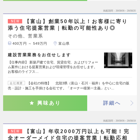
掲載期間
26/08/06～26/08/20
【富山】創業50年以上！お客様に寄り
NEW
添う住宅提案営業｜転勤の可能性あり◎
その他、営業系
400万円 ～ 549万円
富山県
建設営業業務をお任せします
【仕事内容】 新築戸建て住宅、賃貸住宅、およびリフォー
ム案件における提案営業および現場管理をお任せします。
お客様のライフス…
【会社の特徴】 北陸3県（富山・石川・福井）を中心に住宅の販
会社概要
売・設計・施工を手掛ける会社です。「オーナー様第一主義」とい…
興味あり
詳細へ
掲載期間
26/08/06～26/08/19
【富山】年収2000万円以上も可能！完
NEW
全オーダーメイド住宅の提案営業｜転勤応相