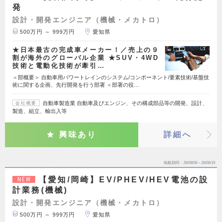
発
設計・開発エンジニア（機械・メカトロ）
500万円 ～ 999万円
愛知県
★日本最古の完成車メーカー！／売上の９
割が海外のグローバル企業 ★SUV・4WD
技術と電動化技術が牽引…
＜部概要＞ 自動車用パワートレインのシステム/コンポーネント/要素技術/基盤技
術に関する企画、先行開発を行う部署 ＜部署の役…
自動車製造業 自動車及びエンジン、その構成部品等の開発、設計、
会社概要
製造、組立、輸出入等
興味あり
詳細へ
掲載期間
26/08/06～26/08/19
【愛知/岡崎】EV/PHEV/HEV電池の設
NEW
計業務(機械)
設計・開発エンジニア（機械・メカトロ）
500万円 ～ 999万円
愛知県