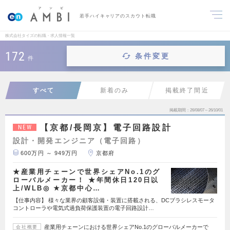
若手ハイキャリアのスカウト転職
株式会社タイズの転職・求人情報一覧
172
条件変更
件
すべて
新着のみ
掲載終了間近
掲載期間
26/08/07～26/10/01
【京都/長岡京】電子回路設計
NEW
設計・開発エンジニア（電子回路）
600万円 ～ 949万円
京都府
★産業用チェーンで世界シェアNo.1のグ
ローバルメーカー！ ★年間休日120日以
上/WLB◎ ★京都中心…
【仕事内容】 様々な業界の顧客設備・装置に搭載される、DCブラシレスモータ
コントローラや電気式過負荷保護装置の電子回路設計…
産業用チェーンにおける世界シェアNo.1のグローバルメーカーで
会社概要