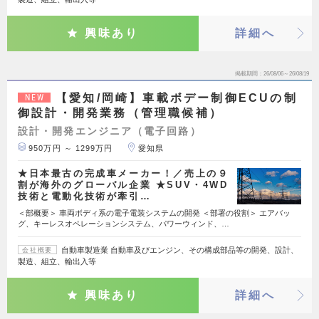
興味あり
詳細へ
掲載期間
26/08/06～26/08/19
【愛知/岡崎】車載ボデー制御ECUの制
NEW
御設計・開発業務（管理職候補）
設計・開発エンジニア（電子回路）
950万円 ～ 1299万円
愛知県
★日本最古の完成車メーカー！／売上の９
割が海外のグローバル企業 ★SUV・4WD
技術と電動化技術が牽引…
＜部概要＞ 車両ボディ系の電子電装システムの開発 ＜部署の役割＞ エアバッ
グ、キーレスオペレーションシステム、パワーウィンド、…
自動車製造業 自動車及びエンジン、その構成部品等の開発、設計、
会社概要
製造、組立、輸出入等
興味あり
詳細へ