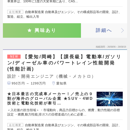
車業界は、100年に1度の大変革期にあり、CAS…
自動車製造業 自動車及びエンジン、その構成部品等の開発、設計、
会社概要
製造、組立、輸出入等
興味あり
詳細へ
掲載期間
26/08/06～26/08/19
【愛知/岡崎】【課長級】電動車/ガソリ
NEW
ン/ディーゼル車のパワートレイン性能開発
(性能計画)
設計・開発エンジニア（機械・メカトロ）
950万円 ～ 1299万円
愛知県
★日本最古の完成車メーカー！／売上の９
割が海外のグローバル企業 ★SUV・4WD
技術と電動化技術が牽引…
＜入社後の担当領域＞ ・市場動向，商品力目標からの、燃費，動力性能の目標
設定 ・燃費,動力性能,排ガスの目標達成のために必要…
自動車製造業 自動車及びエンジン、その構成部品等の開発、設計、
会社概要
製造、組立、輸出入等