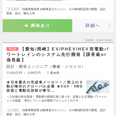
自動車製造業 自動車及びエンジン、その構成部品等の開発、設計、
会社概要
製造、組立、輸出入等
興味あり
詳細へ
掲載期間
26/08/06～26/08/19
【愛知/岡崎】EV/PHEV/HEV用電動パ
NEW
ワートレインのシステム先行開発【課長級or
係長級】
設計・開発エンジニア（機械・メカトロ）
650万円 ～ 1299万円
愛知県
★日本最古の完成車メーカー！／売上の９
割が海外のグローバル企業 ★SUV・4WD
技術と電動化技術が牽引…
＜入社後の担当領域＞ 電動車の開発計画に基づき、必要となる電動パワートレ
インの提案、 実行していく先行開発プロジェクトのマネ…
自動車製造業 自動車及びエンジン、その構成部品等の開発、設計、
会社概要
製造、組立、輸出入等