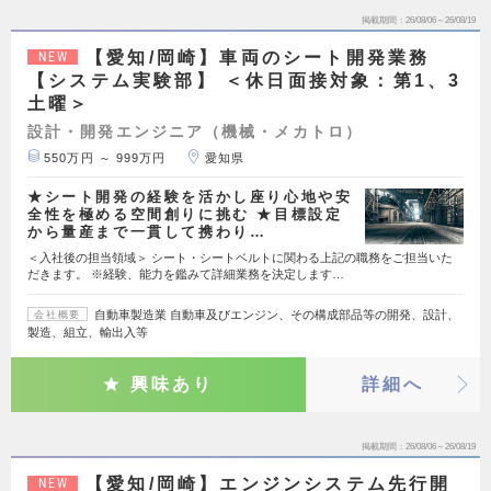
掲載期間
26/08/06～26/08/19
【愛知/岡崎】車両のシート開発業務
NEW
【システム実験部】 ＜休日面接対象：第1、3
土曜＞
設計・開発エンジニア（機械・メカトロ）
550万円 ～ 999万円
愛知県
★シート開発の経験を活かし座り心地や安
全性を極める空間創りに挑む ★目標設定
から量産まで一貫して携わり…
＜入社後の担当領域＞ シート・シートベルトに関わる上記の職務をご担当いた
だきます。 ※経験、能力を鑑みて詳細業務を決定します…
自動車製造業 自動車及びエンジン、その構成部品等の開発、設計、
会社概要
製造、組立、輸出入等
興味あり
詳細へ
掲載期間
26/08/06～26/08/19
【愛知/岡崎】エンジンシステム先行開
NEW