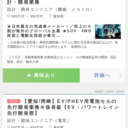
計・開発業務
設計・開発エンジニア（機械・メカトロ）
500万円 ～ 999万円
愛知県
★日本最古の完成車メーカー！／売上の９
割が海外のグローバル企業 ★SUV・4WD
技術と電動化技術が牽引…
＜入社後の担当領域＞ 車両空調関連システムに関わる全体仕様設計および、各
空調部品のレイアウト設計をお任せします。 具体的には…
自動車製造業 自動車及びエンジン、その構成部品等の開発、設計、
会社概要
製造、組立、輸出入等
興味あり
詳細へ
掲載期間
26/08/06～26/08/19
【愛知/岡崎】EV/PHEV用電池セルの
NEW
先行開発業務※係長級【EV・パワートレイン
先行開発部】
設計・開発エンジニア（電気）
500万円 ～ 999万円
愛知県