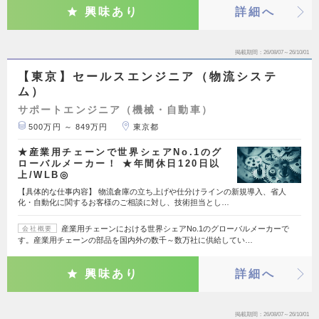
興味あり
詳細へ
掲載期間
26/08/07～26/10/01
【東京】セールスエンジニア（物流システ
ム）
サポートエンジニア（機械・自動車）
500万円 ～ 849万円
東京都
★産業用チェーンで世界シェアNo.1のグ
ローバルメーカー！ ★年間休日120日以
上/WLB◎
【具体的な仕事内容】 物流倉庫の立ち上げや仕分けラインの新規導入、省人
化・自動化に関するお客様のご相談に対し、技術担当とし…
産業用チェーンにおける世界シェアNo.1のグローバルメーカーで
会社概要
す。産業用チェーンの部品を国内外の数千～数万社に供給してい…
興味あり
詳細へ
掲載期間
26/08/07～26/10/01