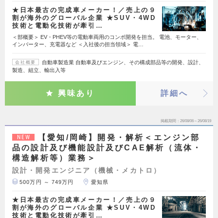
★日本最古の完成車メーカー！／売上の９
割が海外のグローバル企業 ★SUV・4WD
技術と電動化技術が牽引…
＜部概要＞ EV・PHEV等の電動車両用のコンポ開発を担当。 電池、モーター、
インバーター、充電器など ＜入社後の担当領域＞ 電…
自動車製造業 自動車及びエンジン、その構成部品等の開発、設計、
会社概要
製造、組立、輸出入等
興味あり
詳細へ
掲載期間
26/08/06～26/08/19
【愛知/岡崎】開発・解析＜エンジン部
NEW
品の設計及び機能設計及びCAE解析（流体・
構造解析等）業務＞
設計・開発エンジニア（機械・メカトロ）
500万円 ～ 749万円
愛知県
★日本最古の完成車メーカー！／売上の９
割が海外のグローバル企業 ★SUV・4WD
技術と電動化技術が牽引…