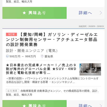
製造、組立、輸出入等
興味あり
詳細へ
掲載期間
26/08/06～26/08/19
【愛知/岡崎】ガソリン・ディーゼルエ
NEW
ンジン制御用センサー・アクチュエータ部品
の設計開発業務
設計・開発エンジニア（電気）
500万円 ～ 999万円
愛知県
★日本最古の完成車メーカー！／売上の９
割が海外のグローバル企業 ★SUV・4WD
技術と電動化技術が牽引…
＜部署の役割＞ パワートレインマネジメントシステムを制御とコントロールす
る部品を設計し開発・構築する部署 ・エンジンマネジメ…
自動車製造業 自動車及びエンジン、その構成部品等の開発、設計、
会社概要
製造、組立、輸出入等
興味あり
詳細へ