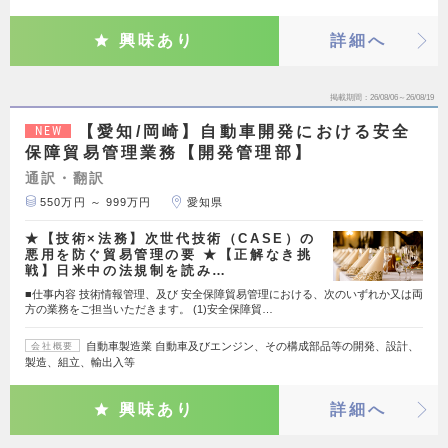
興味あり
詳細へ
掲載期間
26/08/06～26/08/19
【愛知/岡崎】自動車開発における安全
NEW
保障貿易管理業務【開発管理部】
通訳・翻訳
550万円 ～ 999万円
愛知県
★【技術×法務】次世代技術（CASE）の
悪用を防ぐ貿易管理の要 ★【正解なき挑
戦】日米中の法規制を読み…
■仕事内容 技術情報管理、及び 安全保障貿易管理における、次のいずれか又は両
方の業務をご担当いただきます。 (1)安全保障貿…
自動車製造業 自動車及びエンジン、その構成部品等の開発、設計、
会社概要
製造、組立、輸出入等
興味あり
詳細へ