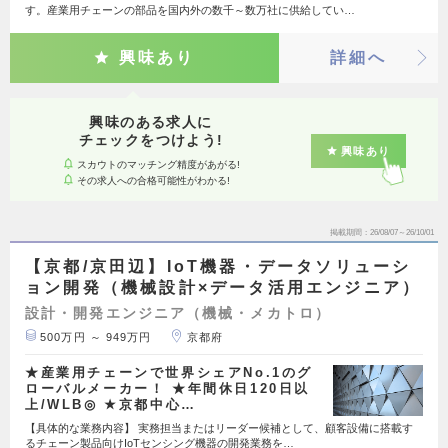
す。産業用チェーンの部品を国内外の数千～数万社に供給してい…
興味あり
詳細へ
興味のある求人に
チェックをつけよう!
興味あり
スカウトのマッチング精度があがる!
その求人への合格可能性がわかる!
掲載期間
26/08/07～26/10/01
【京都/京田辺】IoT機器・データソリューシ
ョン開発（機械設計×データ活用エンジニア）
設計・開発エンジニア（機械・メカトロ）
500万円 ～ 949万円
京都府
★産業用チェーンで世界シェアNo.1のグ
ローバルメーカー！ ★年間休日120日以
上/WLB◎ ★京都中心…
【具体的な業務内容】 実務担当またはリーダー候補として、顧客設備に搭載す
るチェーン製品向けIoTセンシング機器の開発業務を…