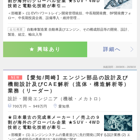
割が海外のグローバル企業 ★SUV・4WD
技術と電動化技術が牽引…
＜部概要＞ (1) EV?パワートレイン開発管理統括、中長期開発費、BP開発費フォ
ロー、中長期投資企画、設備導入・維持管理…
自動車製造業 自動車及びエンジン、その構成部品等の開発、設計、
会社概要
製造、組立、輸出入等
興味あり
詳細へ
掲載期間
26/08/06～26/08/19
【愛知/岡崎】エンジン部品の設計及び
NEW
機能設計及びCAE解析（流体・構造解析等）
業務（リーダー）
設計・開発エンジニア（機械・メカトロ）
700万円 ～ 949万円
愛知県
★日本最古の完成車メーカー！／売上の９
割が海外のグローバル企業 ★SUV・4WD
技術と電動化技術が牽引…
＜部概要＞ (1) エンジンシステムの量産並びに先行開発に関する設計業務 (2) エ
ンジン構成部品の量産並びに先行開発に関す…