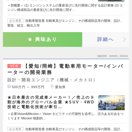
＜部概要＞ (1) エンジンシステムの量産並びに先行開発に関する設計業務 (2) エ
ンジン構成部品の量産並びに先行開発に関す…
自動車製造業 自動車及びエンジン、その構成部品等の開発、設計、
会社概要
製造、組立、輸出入等
興味あり
詳細へ
掲載期間
26/08/06～26/08/19
【愛知/岡崎】電動車用モーター/インバ
NEW
ーターの開発業務
設計・開発エンジニア（機械・メカトロ）
500万円 ～ 999万円
愛知県
★日本最古の完成車メーカー！／売上の９
割が海外のグローバル企業 ★SUV・4WD
技術と電動化技術が牽引…
＜企業Vision&Mission＞ Vision モビリティの可能性を追求し、活力ある社会をつ
くります Mission 独創的…
自動車製造業 自動車及びエンジン、その構成部品等の開発、設計、
会社概要