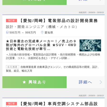
掲載期間
26/08/06～26/08/19
【愛知/岡崎】電装部品の設計開発業務
NEW
設計・開発エンジニア（機械・メカトロ）
500万円 ～ 999万円
愛知県
★日本最古の完成車メーカー！／売上の９
割が海外のグローバル企業 ★SUV・4WD
技術と電動化技術が牽引…
＜入社後の担当領域＞ 電装部品の設計開発 ・先行技術開発 ・構想および仕様検
討(質量、コスト、法規対応を含む) ・デザイン/試験…
自動車製造業 自動車及びエンジン、その構成部品等の開発、設計、
会社概要
製造、組立、輸出入等
興味あり
詳細へ
掲載期間
26/08/06～26/08/19
【愛知/岡崎】車両空調システム部品設
NEW