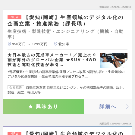
掲載期間
26/08/06～26/08/19
【愛知/岡崎】生産領域のデジタル化の
NEW
企画立案・推進業務（課長職）
生産技術・製造技術・エンジニアリング（機械・自動
車）
950万円 ～ 1299万円
愛知県
★日本最古の完成車メーカー！／売上の９
割が海外のグローバル企業 ★SUV・4WD
技術と電動化技術が牽引…
<部署概要> 生産領域の新車種準備/運用プロセス改革 <職務内容> ・生産領域の
デジタル化基盤構築 ・生産領域の車種準備プロセス…
自動車製造業 自動車及びエンジン、その構成部品等の開発、設計、
会社概要
製造、組立、輸出入等
興味あり
詳細へ
掲載期間
26/08/06～26/08/19
【愛知/岡崎】生産領域のデジタル化の
NEW