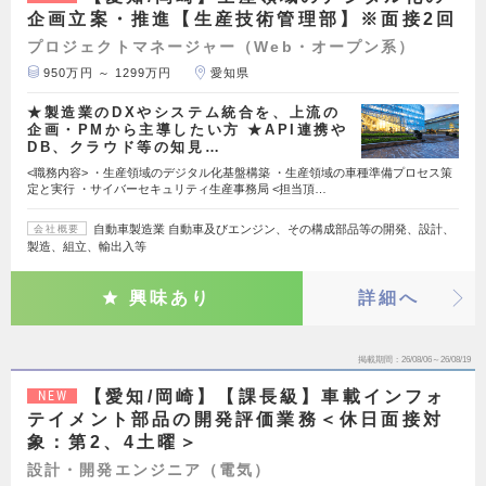
企画立案・推進【生産技術管理部】※面接2回
プロジェクトマネージャー（Web・オープン系）
950万円 ～ 1299万円
愛知県
★製造業のDXやシステム統合を、上流の
企画・PMから主導したい方 ★API連携や
DB、クラウド等の知見…
<職務内容> ・生産領域のデジタル化基盤構築 ・生産領域の車種準備プロセス策
定と実行 ・サイバーセキュリティ生産事務局 <担当頂…
自動車製造業 自動車及びエンジン、その構成部品等の開発、設計、
会社概要
製造、組立、輸出入等
興味あり
詳細へ
掲載期間
26/08/06～26/08/19
【愛知/岡崎】【課長級】車載インフォ
NEW
テイメント部品の開発評価業務＜休日面接対
象：第2、4土曜＞
設計・開発エンジニア（電気）