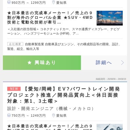
950万円 ～ 1299万円
愛知県
★日本最古の完成車メーカー！／売上の９
割が海外のグローバル企業 ★SUV・4WD
技術と電動化技術が牽引…
＜入社後の担当領域＞ コネクティッドカー、スマホ連携ディスプレー、ナビゲ
ーション、 ハンズフリーモジュール (HFM)、ア…
自動車製造業 自動車及びエンジン、その構成部品等の開発、設計、
会社概要
製造、組立、輸出入等
興味あり
詳細へ
掲載期間
26/08/06～26/08/19
【愛知/岡崎】EV?パワートレイン開発
NEW
プロジェクト推進／開発品質向上＜休日面接
対象：第1、3土曜＞
設計・開発エンジニア（機械・メカトロ）
750万円 ～ 1249万円
愛知県
★日本最古の完成車メーカー！／売上の９