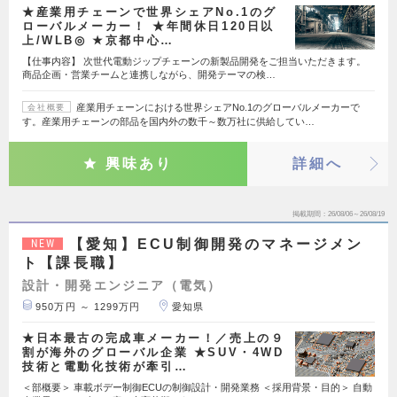
★産業用チェーンで世界シェアNo.1のグ
ローバルメーカー！ ★年間休日120日以
上/WLB◎ ★京都中心…
【仕事内容】 次世代電動ジップチェーンの新製品開発をご担当いただきます。
商品企画・営業チームと連携しながら、開発テーマの検…
産業用チェーンにおける世界シェアNo.1のグローバルメーカーで
会社概要
す。産業用チェーンの部品を国内外の数千～数万社に供給してい…
興味あり
詳細へ
掲載期間
26/08/06～26/08/19
【愛知】ECU制御開発のマネージメン
NEW
ト【課長職】
設計・開発エンジニア（電気）
950万円 ～ 1299万円
愛知県
★日本最古の完成車メーカー！／売上の９
割が海外のグローバル企業 ★SUV・4WD
技術と電動化技術が牽引…
＜部概要＞ 車載ボデー制御ECUの制御設計・開発業務 ＜採用背景・目的＞ 自動