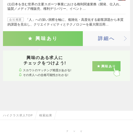
(1)日本を含む世界の主要スポーツ事業における権利関連業務（開発、仕入れ、
協賛／メディア権販売、権利デリバリー、イベント…
「人」への深い洞察を軸に、複雑化・高度化する顧客課題から本質
会社概要
的課題を見出し、クリエイティビティとテクノロジーを最大限活用…
興味あり
詳細へ
興味のある求人に
チェックをつけよう!
興味あり
スカウトのマッチング精度があがる!
その求人への合格可能性がわかる!
ハイクラス求人TOP
検索結果