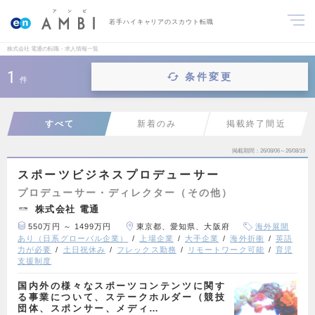
若手ハイキャリアのスカウト転職
株式会社 電通の転職・求人情報一覧
1
条件変更
件
すべて
新着のみ
掲載終了間近
掲載期間
26/08/06～26/08/19
スポーツビジネスプロデューサー
プロデューサー・ディレクター（その他）
株式会社 電通
550万円 ～ 1499万円
東京都、愛知県、大阪府
海外展開
あり（日系グローバル企業）
上場企業
大手企業
海外折衝
英語
力が必要
土日祝休み
フレックス勤務
リモートワーク可能
育児
支援制度
国内外の様々なスポーツコンテンツに関す
る事業について、ステークホルダー（競技
団体、スポンサー、メディ…