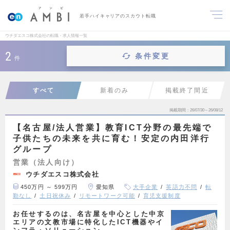
若手ハイキャリアのスカウト転職
ウチダエスコ株式会社の転職・求人情報一覧
2
条件変更
件
すべて
新着のみ
掲載終了間近
掲載期間
26/07/30～26/08/12
【名古屋/法人営業】教育ICT分野の最先端で
子供たちの未来を共に育む！安定の内田洋行
グループ
営業（法人向け）
ウチダエスコ株式会社
450万円 ～ 599万円
愛知県
大手企業
英語力不問
転
勤なし
土日祝休み
リモートワーク可能
育児支援制度
お任せするのは、名古屋を中心とした中京
エリアの文教市場に特化したICT機器やイ