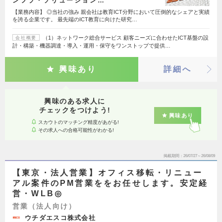
ンフラ・ソリューション…
【業務内容】 ◎当社の強み 親会社は教育ICT分野において圧倒的なシェアと実績
を誇る企業です。 最先端のICT教育に向けた研究…
（1）ネットワーク総合サービス 顧客ニーズに合わせたICT基盤の設
会社概要
計・構築・機器調達・導入・運用・保守をワンストップで提供…
興味あり
詳細へ
興味のある求人に
チェックをつけよう!
興味あり
スカウトのマッチング精度があがる!
その求人への合格可能性がわかる!
掲載期間
26/07/27～26/08/09
【東京・法人営業】オフィス移転・リニュー
アル案件のPM営業ををお任せします。安定経
営・WLB◎
営業（法人向け）
ウチダエスコ株式会社