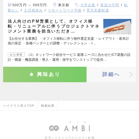
500万円 ～ 599万円
東京都
大手企業
英語力不問
転
勤なし
土日祝休み
リモートワーク可能
育児支援制度
法人向けのPM営業として、オフィス移
転・リニューアルに伴うプロジェクトマネ
ジメント業務を担当いただき…
【お任せする業務】 ・オフィス移転に伴う物件選定支援 ・レイアウト・基本計
画の策定 ・各種ベンダーとの調整・ディレクション ・I…
（1）ネットワーク総合サービス 顧客ニーズに合わせたICT基盤の設
会社概要
計・構築・機器調達・導入・運用・保守をワンストップで提供…
興味あり
詳細へ
ハイクラス求人TOP
検索結果
若手ハイキャリアのスカウト転職