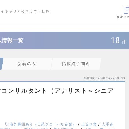
ハイキャリアのスカウト転職
初めて
18
人情報一覧
件
新着のみ
掲載終了間近
掲載期間
26/08/06～26/08/19
営コンサルタント（アナリスト～シニア
海外展開あり（日系グローバル企業）
上場企業
大手企