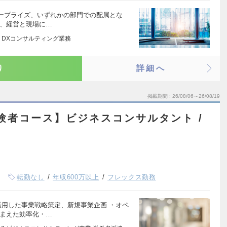
ープライズ、いずれかの部門での配属とな
り、経営と現場に…
 DXコンサルティング業務
り
詳細へ
掲載期間
26/08/06～26/08/19
経験者コース】ビジネスコンサルタント /
転勤なし
年収600万以上
フレックス勤務
活用した事業戦略策定、新規事業企画 ・オペ
踏まえた効率化・…