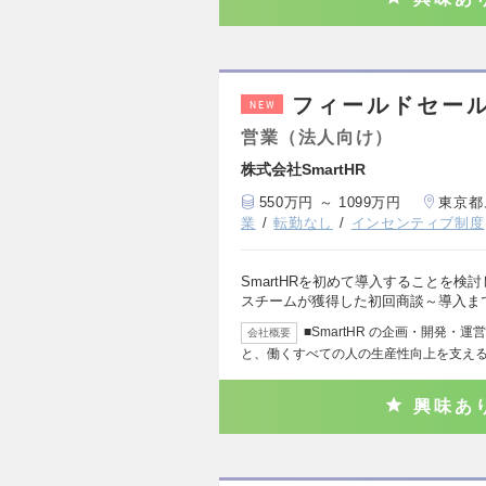
フィールドセール
NEW
営業（法人向け）
株式会社SmartHR
550万円 ～ 1099万円
東京都
業
転勤なし
インセンティブ制度
SmartHRを初めて導入することを
スチームが獲得した初回商談～導入ま
■SmartHR の企画・開発・運
会社概要
と、働くすべての人の生産性向上を支え
興味あ