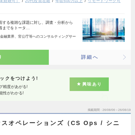
未経験可）
20代役員在籍
年収600万以上
リモートワーク可
面する複雑な課題に対し、調査・分析から
着までをトータ…
金融業界、官公庁等へのコンサルティングサー
り
詳細へ
ックをつけよう!
興味あり
グ精度があがる!
能性がわかる!
掲載期間
26/08/06～26/08/19
スオペレーションズ（CS Ops / シニ