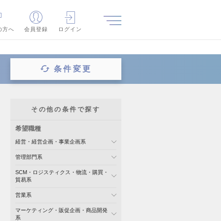
の方へ
会員登録
ログイン
条件変更
その他の条件で探す
希望職種
経営・経営企画・事業企画系
管理部門系
SCM・ロジスティクス・物流・購買・
貿易系
営業系
マーケティング・販促企画・商品開発
系