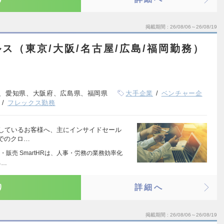
掲載期間
26/08/06～26/08/19
ス（東京/大阪/名古屋/広島/福岡勤務）
、愛知県、大阪府、広島県、福岡県
大手企業
ベンチャー企
フレックス勤務
検討しているお客様へ、主にインサイドセール
でのクロ…
営・販売 SmartHRは、人事・労務の業務効率化
る…
り
詳細へ
掲載期間
26/08/06～26/08/19