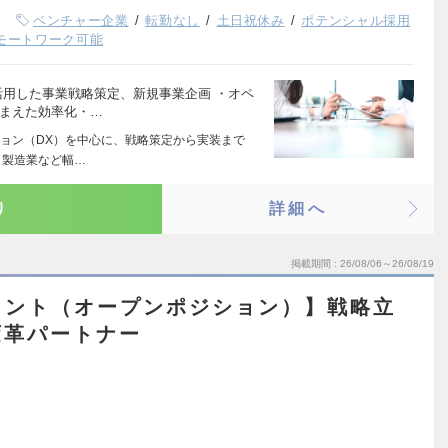
ベンチャー企業
転勤なし
土日祝休み
ポテンシャル採用
モートワーク可能
活用した事業戦略策定、新規事業企画 ・オペ
踏まえた効率化・…
ョン（DX）を中心に、戦略策定から実装まで
、製造業など幅…
り
詳細へ
掲載期間
26/08/06～26/08/19
タント（オープンポジション）】戦略立
変革パートナー