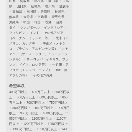
山県
鳥取県
島根県
岡山県
広島
県
山口県
徳島県
香川県
愛媛県
高知県
福岡県
佐賀県
長崎県
熊本県
大分県
宮崎県
鹿児島県
沖縄県
中国
韓国
香港
台湾
タイ
シンガポール
インドネシア
フィリピン
インド
その他アジア
（ベトナム、ミャンマー等）
北米（ア
メリカ、カナダ等）
中南米（メキシ
コ、ブラジル、アルゼンチン等）
オセ
アニア（オーストラリア、ニュージーラ
ンド等）
ヨーロッパ（イギリス、フラ
ンス、ドイツ、ロシア等）
中近東・ア
フリカ（モロッコ、エジプト、UAE、南
アフリカ等）
その他の海外
希望年収
400万円以上
450万円以上
500万円以
上
550万円以上
600万円以上
650
万円以上
700万円以上
750万円以上
800万円以上
850万円以上
900万円
以上
950万円以上
1000万円以上
1
050万円以上
1100万円以上
1150万
円以上
1200万円以上
1250万円以上
1300万円以上
1350万円以上
1400