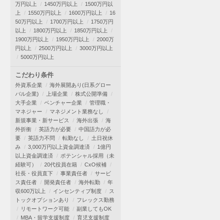
万円以上
1450万円以上
1500万円以
上
1550万円以上
1600万円以上
16
50万円以上
1700万円以上
1750万円
以上
1800万円以上
1850万円以上
1900万円以上
1950万円以上
2000万
円以上
2500万円以上
3000万円以上
5000万円以上
こだわり条件
外資系企業
海外展開あり(日系グロー
バル企業)
上場企業
株式公開準備
大手企業
ベンチャー企業
管理職・
マネジャー
マネジメント業務なし
新規事業・新サービス
海外出張
海
外折衝
英語力が必要
中国語力が必
要
英語力不問
転勤なし
土日祝休
み
3,000万円以上資金調達済
1億円
以上資金調達済
ポテンシャル採用（未
経験可）
20代役員在籍
CxO候補
社長・役員直下
事業責任者
サービ
ス責任者
開発責任者
海外転勤
年
収600万以上
インセンティブ制度
ス
トックオプションあり
フレックス勤務
リモートワーク可能
副業してもOK
MBA・留学支援制度
育児支援制度