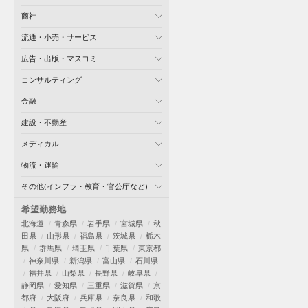
商社
流通・小売・サービス
広告・出版・マスコミ
コンサルティング
金融
建設・不動産
メディカル
物流・運輸
その他(インフラ・教育・官公庁など)
希望勤務地
北海道
青森県
岩手県
宮城県
秋
田県
山形県
福島県
茨城県
栃木
県
群馬県
埼玉県
千葉県
東京都
神奈川県
新潟県
富山県
石川県
福井県
山梨県
長野県
岐阜県
静岡県
愛知県
三重県
滋賀県
京
都府
大阪府
兵庫県
奈良県
和歌