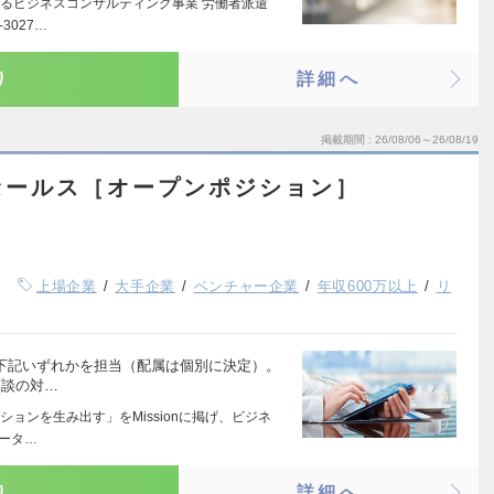
るビジネスコンサルティング事業 労働者派遣
3027…
り
詳細へ
掲載期間
26/08/06～26/08/19
セールス［オープンポジション］
上場企業
大手企業
ベンチャー企業
年収600万以上
リ
、下記いずれかを担当（配属は個別に決定）。
商談の対…
ョンを生み出す」をMissionに掲げ、ビジネ
データ…
り
詳細へ