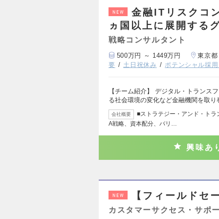
金融ITリスクコン
NEW
ヵ国以上に展開する
戦略コンサルタント
500万円 ～ 1449万円
東京都
要
土日祝休み
ポテンシャル採用
【チーム紹介】 デジタル・トランスフ
る社会環境の変化など金融機関を取り
■ストラテジー・アンド・トランザクショ
会社概要
A戦略、資本配分、バリ…
興味あ
【フィールドセ
NEW
カスタマーサクセス・サポ