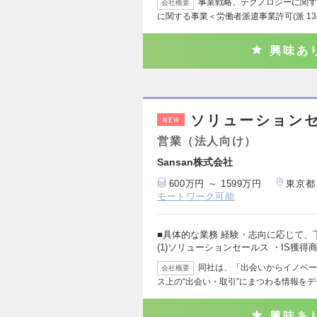
事業戦略、テクノロジーに関す
会社概要
に関する事業＜労働者派遣事業許可(派 13-
興味あ
ソリューション
NEW
営業（法人向け）
Sansan株式会社
600万円 ～ 1599万円
東京都
モートワーク可能
■具体的な業務 経験・志向に応じて
(1)ソリューションセールス ・IS獲得
同社は、「出会いからイノベーシ
会社概要
ス上の“出会い・取引”にまつわる情報を
興味あ