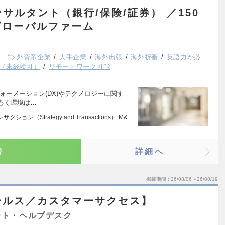
サルタント（銀行/保険/証券） ／150
グローバルファーム
外資系企業
大手企業
海外出張
海外折衝
英語力が必
（未経験可）
リモートワーク可能
ォーメーション(DX)やテクノロジーに関す
巻く環境は…
ン（Strategy and Transactions） M&
り
詳細へ
掲載期間
26/08/06～26/08/19
ールス／カスタマーサクセス】
ート・ヘルプデスク