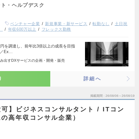
ート・ヘルプデスク
ベンチャー企業
新規事業・新サービス
転勤なし
土日祝
）
年収600万以上
フレックス勤務
0億円を調達し、前年比3倍以上の成長を目指
／Ex…
み出すDXサービスの企画・開発・販売
り
詳細へ
掲載期間
26/08/06～26/08/19
可】ビジネスコンサルタント / ITコン
鋭の高年収コンサル企業）