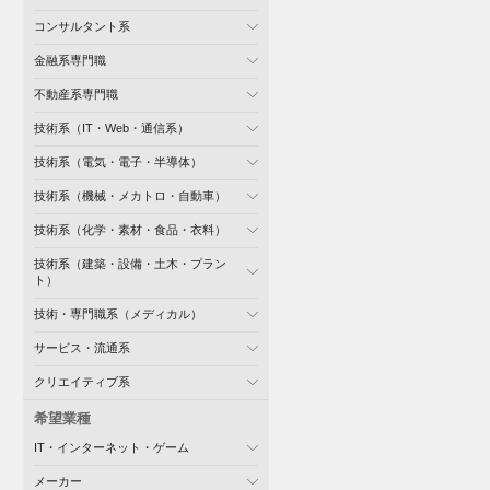
コンサルタント系
金融系専門職
不動産系専門職
技術系（IT・Web・通信系）
技術系（電気・電子・半導体）
技術系（機械・メカトロ・自動車）
技術系（化学・素材・食品・衣料）
技術系（建築・設備・土木・プラン
ト）
技術・専門職系（メディカル）
サービス・流通系
クリエイティブ系
希望業種
IT・インターネット・ゲーム
メーカー