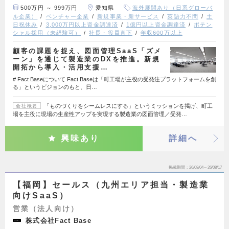
500万円 ～ 999万円
愛知県
海外展開あり（日系グローバ
ル企業）
ベンチャー企業
新規事業・新サービス
英語力不問
土
日祝休み
3,000万円以上資金調達済
1億円以上資金調達済
ポテン
シャル採用（未経験可）
社長・役員直下
年収600万以上
顧客の課題を捉え、図面管理SaaS「ズメ
ーン」を通じて製造業のDXを推進。新規
開拓から導入・活用支援…
# Fact Baseについて Fact Baseは「町工場が主役の受発注プラットフォームを創
る」というビジョンのもと、日…
「ものづくりをシームレスにする」というミッションを掲げ、町工
会社概要
場を主役に現場の生産性アップを実現する製造業の図面管理／受発…
興味あり
詳細へ
掲載期間
26/08/04～26/08/17
【福岡】セールス（九州エリア担当・製造業
向けSaaS）
営業（法人向け）
株式会社Fact Base