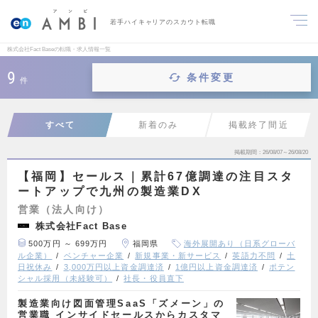
若手ハイキャリアのスカウト転職
株式会社Fact Baseの転職・求人情報一覧
9
条件変更
件
すべて
新着のみ
掲載終了間近
掲載期間
26/08/07～26/08/20
【福岡】セールス｜累計67億調達の注目スタ
ートアップで九州の製造業DX
営業（法人向け）
株式会社Fact Base
500万円 ～ 699万円
福岡県
海外展開あり（日系グローバ
ル企業）
ベンチャー企業
新規事業・新サービス
英語力不問
土
日祝休み
3,000万円以上資金調達済
1億円以上資金調達済
ポテン
シャル採用（未経験可）
社長・役員直下
製造業向け図面管理SaaS「ズメーン」の
営業職 インサイドセールスからカスタマ