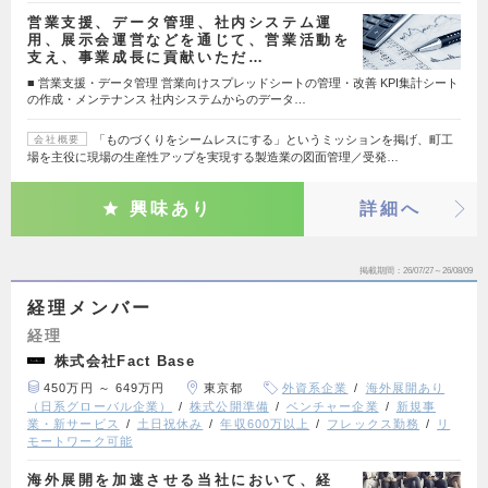
営業支援、データ管理、社内システム運
用、展示会運営などを通じて、営業活動を
支え、事業成長に貢献いただ…
■ 営業支援・データ管理 営業向けスプレッドシートの管理・改善 KPI集計シート
の作成・メンテナンス 社内システムからのデータ…
「ものづくりをシームレスにする」というミッションを掲げ、町工
会社概要
場を主役に現場の生産性アップを実現する製造業の図面管理／受発…
興味あり
詳細へ
掲載期間
26/07/27～26/08/09
経理メンバー
経理
株式会社Fact Base
450万円 ～ 649万円
東京都
外資系企業
海外展開あり
（日系グローバル企業）
株式公開準備
ベンチャー企業
新規事
業・新サービス
土日祝休み
年収600万以上
フレックス勤務
リ
モートワーク可能
海外展開を加速させる当社において、経