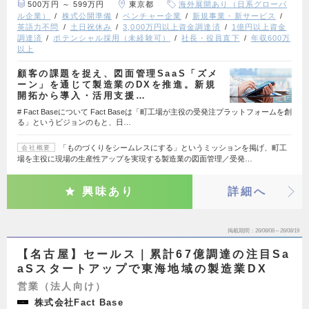
500万円 ～ 599万円
東京都
海外展開あり（日系グローバ
ル企業）
株式公開準備
ベンチャー企業
新規事業・新サービス
英語力不問
土日祝休み
3,000万円以上資金調達済
1億円以上資金
調達済
ポテンシャル採用（未経験可）
社長・役員直下
年収600万
以上
顧客の課題を捉え、図面管理SaaS「ズメ
ーン」を通じて製造業のDXを推進。新規
開拓から導入・活用支援…
# Fact Baseについて Fact Baseは「町工場が主役の受発注プラットフォームを創
る」というビジョンのもと、日…
「ものづくりをシームレスにする」というミッションを掲げ、町工
会社概要
場を主役に現場の生産性アップを実現する製造業の図面管理／受発…
興味あり
詳細へ
掲載期間
26/08/06～26/08/19
【名古屋】セールス｜累計67億調達の注目Sa
aSスタートアップで東海地域の製造業DX
営業（法人向け）
株式会社Fact Base