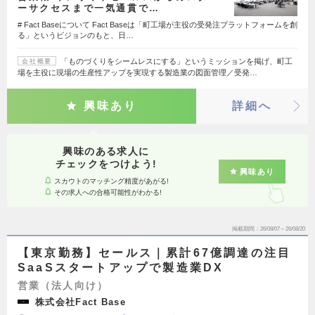
ーサクセスまで一気通貫で…
# Fact Baseについて Fact Baseは「町工場が主役の受発注プラットフォームを創
る」というビジョンのもと、日…
「ものづくりをシームレスにする」というミッションを掲げ、町工
会社概要
場を主役に現場の生産性アップを実現する製造業の図面管理／受発…
興味あり
詳細へ
興味のある求人に
チェックをつけよう!
興味あり
スカウトのマッチング精度があがる!
その求人への合格可能性がわかる!
掲載期間
26/08/07～26/08/20
【東京勤務】セールス｜累計67億調達の注目
SaaSスタートアップで製造業DX
営業（法人向け）
株式会社Fact Base