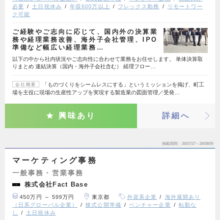
必要
土日祝休み
年収600万以上
フレックス勤務
リモートワー
ク可能
ご経験やご志向に応じて、国内外の決算業
務や経理業務改善、海外子会社管理、IPO
準備など幅広い経理業務…
以下の中から社内状況やご志向性に合わせて業務をお任せします。 単体決算取
りまとめ 連結決算（国内・海外子会社含む） 経理フロー…
「ものづくりをシームレスにする」というミッションを掲げ、町工
会社概要
場を主役に現場の生産性アップを実現する製造業の図面管理／受発…
興味あり
詳細へ
掲載期間
26/07/27～26/08/09
マーケティング事務
一般事務・営業事務
株式会社Fact Base
450万円 ～ 599万円
東京都
外資系企業
海外展開あり
（日系グローバル企業）
株式公開準備
ベンチャー企業
転勤な
し
土日祝休み