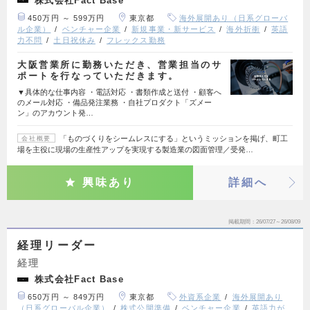
株式会社Fact Base
450万円 ～ 599万円
東京都
海外展開あり（日系グローバ
ル企業）
ベンチャー企業
新規事業・新サービス
海外折衝
英語
力不問
土日祝休み
フレックス勤務
大阪営業所に勤務いただき、営業担当のサ
ポートを行なっていただきます。
▼具体的な仕事内容 ・電話対応 ・書類作成と送付 ・顧客へ
のメール対応 ・備品発注業務 ・自社プロダクト「ズメー
ン」のアカウント発…
「ものづくりをシームレスにする」というミッションを掲げ、町工
会社概要
場を主役に現場の生産性アップを実現する製造業の図面管理／受発…
興味あり
詳細へ
掲載期間
26/07/27～26/08/09
経理リーダー
経理
株式会社Fact Base
650万円 ～ 849万円
東京都
外資系企業
海外展開あり
（日系グローバル企業）
株式公開準備
ベンチャー企業
英語力が