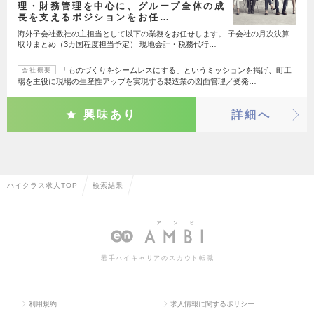
理・財務管理を中心に、グループ全体の成
長を支えるポジションをお任…
海外子会社数社の主担当として以下の業務をお任せします。 子会社の月次決算
取りまとめ（3カ国程度担当予定） 現地会計・税務代行…
「ものづくりをシームレスにする」というミッションを掲げ、町工
会社概要
場を主役に現場の生産性アップを実現する製造業の図面管理／受発…
興味あり
詳細へ
ハイクラス求人TOP
検索結果
若手ハイキャリアのスカウト転職
利用規約
求人情報に関するポリシー