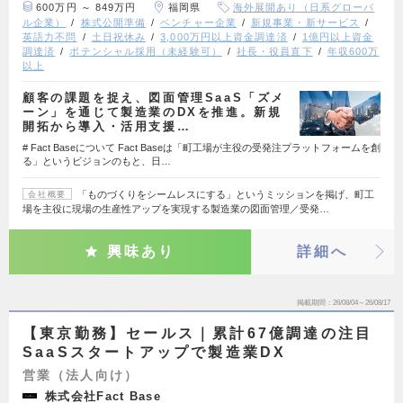
600万円 ～ 849万円
福岡県
海外展開あり（日系グローバ
ル企業）
株式公開準備
ベンチャー企業
新規事業・新サービス
英語力不問
土日祝休み
3,000万円以上資金調達済
1億円以上資金
調達済
ポテンシャル採用（未経験可）
社長・役員直下
年収600万
以上
顧客の課題を捉え、図面管理SaaS「ズメ
ーン」を通じて製造業のDXを推進。新規
開拓から導入・活用支援…
# Fact Baseについて Fact Baseは「町工場が主役の受発注プラットフォームを創
る」というビジョンのもと、日…
「ものづくりをシームレスにする」というミッションを掲げ、町工
会社概要
場を主役に現場の生産性アップを実現する製造業の図面管理／受発…
興味あり
詳細へ
掲載期間
26/08/04～26/08/17
【東京勤務】セールス｜累計67億調達の注目
SaaSスタートアップで製造業DX
営業（法人向け）
株式会社Fact Base