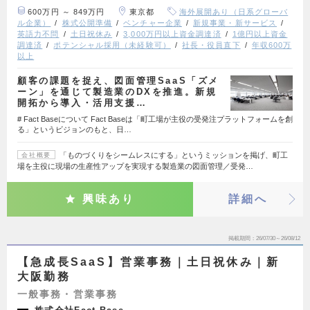
600万円 ～ 849万円
東京都
海外展開あり（日系グローバ
ル企業）
株式公開準備
ベンチャー企業
新規事業・新サービス
英語力不問
土日祝休み
3,000万円以上資金調達済
1億円以上資金
調達済
ポテンシャル採用（未経験可）
社長・役員直下
年収600万
以上
顧客の課題を捉え、図面管理SaaS「ズメ
ーン」を通じて製造業のDXを推進。新規
開拓から導入・活用支援…
# Fact Baseについて Fact Baseは「町工場が主役の受発注プラットフォームを創
る」というビジョンのもと、日…
「ものづくりをシームレスにする」というミッションを掲げ、町工
会社概要
場を主役に現場の生産性アップを実現する製造業の図面管理／受発…
興味あり
詳細へ
掲載期間
26/07/30～26/08/12
【急成長SaaS】営業事務｜土日祝休み｜新
大阪勤務
一般事務・営業事務