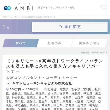
若手ハイキャリアのスカウト転職
ヤマトヒューマンキャピタル株式会社の転職・求人情報一覧
1
条件変更
件
すべて
新着のみ
掲載終了間近
掲載期間
26/08/05～26/08/18
【フルリモート×高年収】ワークライフバラン
スも収入も手に入れる働き方／キャリアパー
トナー
人材コンサルタント・コーディネーター
ヤマトヒューマンキャピタル株式会社
500万円 ～ 1349万円
北海道、青森県、岩手県、宮城県、秋田
県、山形県、福島県、茨城県、栃木県、群馬県、埼玉県、千葉県、東京
都、神奈川県、新潟県、富山県、石川県、福井県、山梨県、長野県、岐
阜県、静岡県、愛知県、三重県、滋賀県、京都府、大阪府、兵庫県、奈
良県、和歌山県、鳥取県、島根県、岡山県、広島県、山口県、徳島県、
香川県、愛媛県、高知県、福岡県、佐賀県、長崎県、熊本県、大分県、