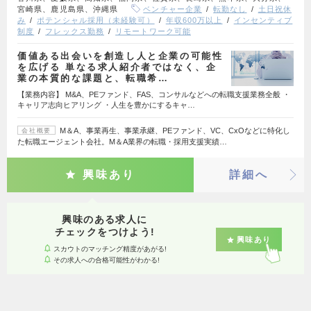
宮崎県、鹿児島県、沖縄県
ベンチャー企業
転勤なし
土日祝休
み
ポテンシャル採用（未経験可）
年収600万以上
インセンティブ
制度
フレックス勤務
リモートワーク可能
価値ある出会いを創造し人と企業の可能性
を広げる 単なる求人紹介者ではなく、企
業の本質的な課題と、転職希…
【業務内容】 M&A、PEファンド、FAS、コンサルなどへの転職支援業務全般 ・
キャリア志向ヒアリング ・人生を豊かにするキャ…
M＆A、事業再生、事業承継、PEファンド、VC、CxOなどに特化し
会社概要
た転職エージェント会社。M＆A業界の転職・採用支援実績…
興味あり
詳細へ
興味のある求人に
チェックをつけよう!
興味あり
スカウトのマッチング精度があがる!
その求人への合格可能性がわかる!