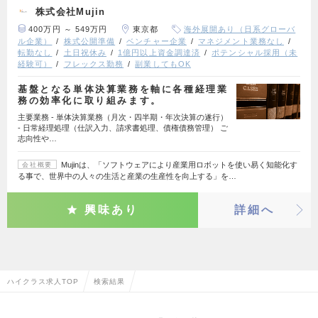
株式会社Mujin
400万円 ～ 549万円
東京都
海外展開あり（日系グローバ
ル企業）
株式公開準備
ベンチャー企業
マネジメント業務なし
転勤なし
土日祝休み
1億円以上資金調達済
ポテンシャル採用（未
経験可）
フレックス勤務
副業してもOK
基盤となる単体決算業務を軸に各種経理業
務の効率化に取り組みます。
主要業務 - 単体決算業務（月次・四半期・年次決算の遂行）
- 日常経理処理（仕訳入力、請求書処理、債権債務管理） ご
志向性や…
Mujinは、「ソフトウェアにより産業用ロボットを使い易く知能化す
会社概要
る事で、世界中の人々の生活と産業の生産性を向上する」を…
興味あり
詳細へ
ハイクラス求人TOP
検索結果