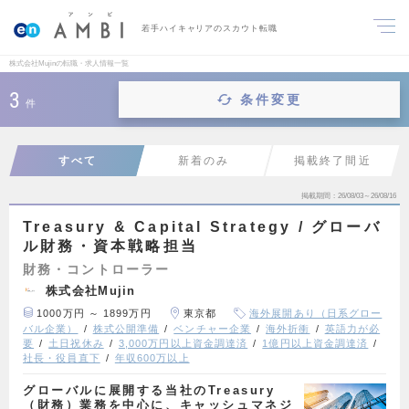
若手ハイキャリアのスカウト転職
株式会社Mujinの転職・求人情報一覧
3
条件変更
件
すべて
新着のみ
掲載終了間近
掲載期間
26/08/03～26/08/16
Treasury & Capital Strategy / グローバ
ル財務・資本戦略担当
財務・コントローラー
株式会社Mujin
1000万円 ～ 1899万円
東京都
海外展開あり（日系グロー
バル企業）
株式公開準備
ベンチャー企業
海外折衝
英語力が必
要
土日祝休み
3,000万円以上資金調達済
1億円以上資金調達済
社長・役員直下
年収600万以上
グローバルに展開する当社のTreasury
（財務）業務を中心に、キャッシュマネジ