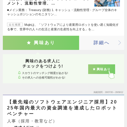
メント、流動性管理、…
■メイン業務： Treasury (財務) 1. キャッシュ・流動性管理 - グループ全体のキ
ャッシュポジションのモニタリン…
Mujinは、「ソフトウェアにより産業用ロボットを使い易く知能化す
会社概要
る事で、世界中の人々の生活と産業の生産性を向上する」を…
興味あり
詳細へ
興味のある求人に
チェックをつけよう!
興味あり
スカウトのマッチング精度があがる!
その求人への合格可能性がわかる!
掲載期間
26/07/30～26/08/12
【最先端のソフトウェアエンジニア採用】20
25年国内最大の資金調達を達成したロボット
ベンチャー
人事（採用・教育など）