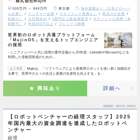
株式会社Mujin
500万円 ～ 849万円
東京都
海外展開あり（日系グローバ
ル企業）
ベンチャー企業
マネジメント業務なし
英語力が必要
転勤なし
土日祝休み
1億円以上資金調達済
ポテンシャル採用（未
経験可）
年収600万以上
フレックス勤務
世界初のロボット共通プラットフォーム
「MujinOS」を支えるトップエンジニア
の採用
- シニアメンバーと共に採用の要件定義からJD作成 - LinkedinやBizreachなどを
利用した母集団形成のための…
Mujinは、「ソフトウェアにより産業用ロボットを使い易く知能化す
会社概要
る事で、世界中の人々の生活と産業の生産性を向上する」を…
興味あり
詳細へ
掲載期間
26/07/30～26/08/12
【ロボットベンチャーの経理スタッフ】2025
年国内最大の資金調達を達成したロボットベ
ンチャー
経理