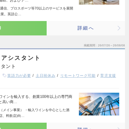
補助、およびデ…
通信、プロスポーツ等70以上のサービスを展開
企業。英語公…
り
詳細へ
掲載期間
26/07/26～26/08/08
・アシスタント
スタント
英語力が必要
土日祝休み
リモートワーク可能
育児支援
ワインを輸入する、創業100年以上の専門商
と高い商…
業（メイン事業） ・輸入ワインを中心とした酒
店、料飲店)向…