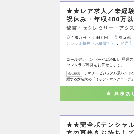
★★レア求人／未経
祝休み・年収400万
秘書・セクレタリー・アシ
400万円 ～ 599万円
東京都
ンシャル採用（未経験可）
育児支
ゴールデンボンバーやZOMBI、星屑
ァンクラブ運営をお任せします。
サマリー ビジュアル系バンド
会社概要
躍する女装家の「ミッツ・マングローブ
興味あ
★★完全ポテンシャ
方の募集をお待ちして