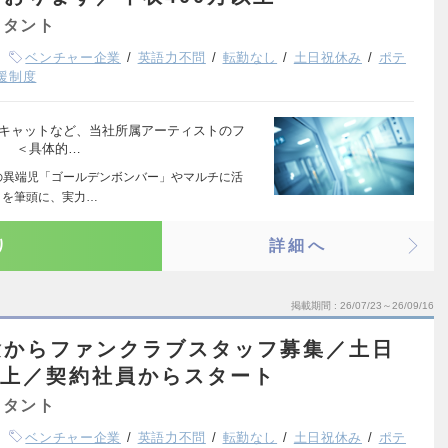
スタント
ベンチャー企業
英語力不問
転勤なし
土日祝休み
ポテ
援制度
スキャットなど、当社所属アーティストのフ
 ＜具体的…
の異端児「ゴールデンボンバー」やマルチに活
」を筆頭に、実力…
り
詳細へ
掲載期間
26/07/23～26/09/16
験からファンクラブスタッフ募集／土日
以上／契約社員からスタート
スタント
ベンチャー企業
英語力不問
転勤なし
土日祝休み
ポテ