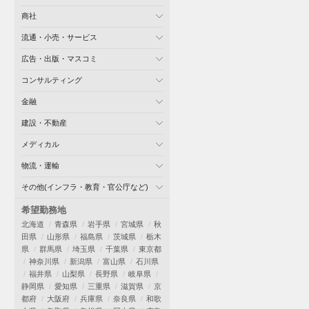
商社
流通・小売・サービス
広告・出版・マスコミ
コンサルティング
金融
建設・不動産
メディカル
物流・運輸
その他(インフラ・教育・官公庁など)
希望勤務地
北海道
青森県
岩手県
宮城県
秋
田県
山形県
福島県
茨城県
栃木
県
群馬県
埼玉県
千葉県
東京都
神奈川県
新潟県
富山県
石川県
福井県
山梨県
長野県
岐阜県
静岡県
愛知県
三重県
滋賀県
京
都府
大阪府
兵庫県
奈良県
和歌