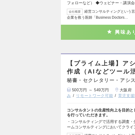
フォローなど） ◆ウェビナー・講演会
経営コンサルティングという言
会社概要
企業を救う医師「Business Doctors…
興味あ
【プライム上場】ア
作成（AIなどツール
秘書・セクレタリー・アシ
500万円 ～ 549万円
大阪府
み
リモートワーク可能
育児支援
コンサルタントの生産性向上を目的と
を行っていただきます。
・コンサルティングで活用する調査・分
ームコンサルティングにおいてクライ