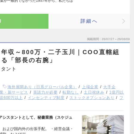
葉が一般的でなかった1957年から、私たちは
り
詳細へ
掲載期間
26/07/27～26/08/09
年収～800万・二子玉川｜COO直轄組
える「部長の右腕」
スタント
海外展開あり（日系グローバル企業）
上場企業
大手企
業・新サービス
英語力が必要
転勤なし
土日祝休み
1億円以
収600万以上
インセンティブ制度
ストックオプションあり
フ
アシスタントとして、秘書業務（スケジュ
、および国内外の出張手配。 ・経営会議・