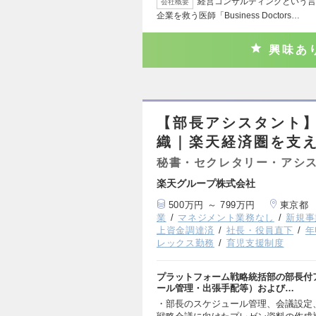
経営コンサルティングという言
会社概要
企業を救う医師「Business Doctors…
興味あ
【部長アシスタント】
織｜楽天経済圏を支
秘書・セクレタリー・アシ
楽天グループ株式会社
500万円 ～ 799万円
東京都
業
マネジメント業務なし
新規事
上資金調達済
社長・役員直下
年
レックス勤務
育児支援制度
プラットフォーム戦略統括部の部長付
ール管理・出張手配等）および…
・部長のスケジュール管理、会議設定