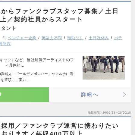
験からファンクラブスタッフ募集／土日
以上／契約社員からスタート
スタント
ベンチャー企業
英語力不問
転勤なし
土日祝休み
ポテ
援制度
スキャットなど、当社所属アーティストのフ
 ＜具体的…
の異端児「ゴールデンボンバー」やマルチに活
」を筆頭に、実力…
り
詳細へ
掲載期間
26/07/23～26/09/16
ル採用／ファンクラブ運営に携わりたい
おります／年収400万以上