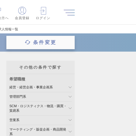
の方へ
会員登録
ログイン
求人情報一覧
条件変更
その他の条件で探す
希望職種
経営・経営企画・事業企画系
管理部門系
SCM・ロジスティクス・物流・購買・
貿易系
営業系
マーケティング・販促企画・商品開発
系