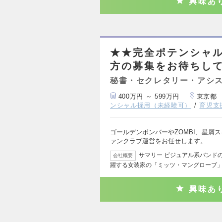
興味あ
★★完全ポテンシャ
方の募集をお待ちして
秘書・セクレタリー・アシ
400万円 ～ 599万円
東京都
ンシャル採用（未経験可）
育児支
ゴールデンボンバーやZOMBI、星屑
ァンクラブ運営をお任せします。
サマリー ビジュアル系バンド
会社概要
躍する女装家の「ミッツ・マングローブ
興味あ