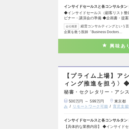
インサイドセールスと各コンサルタン
◆インサイドセールス（顧客リスト整
ビナー・講演会の準備 ◆企画書・提
経営コンサルティングという言
会社概要
企業を救う医師「Business Doctors…
興味あ
【プライム上場】ア
ィング推進を担う〉
秘書・セクレタリー・アシ
500万円 ～ 599万円
東京都
み
リモートワーク可能
育児支援
インサイドセールスと各コンサルタン
【具体的な業務内容】 ◆インサイド