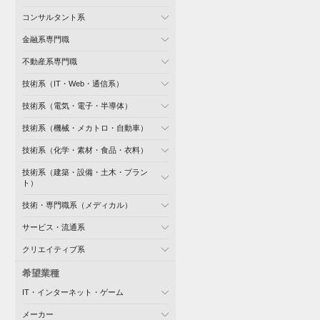
コンサルタント系
金融系専門職
不動産系専門職
技術系（IT・Web・通信系）
技術系（電気・電子・半導体）
技術系（機械・メカトロ・自動車）
技術系（化学・素材・食品・衣料）
技術系（建築・設備・土木・プラン
ト）
技術・専門職系（メディカル）
サービス・流通系
クリエイティブ系
希望業種
IT・インターネット・ゲーム
メーカー