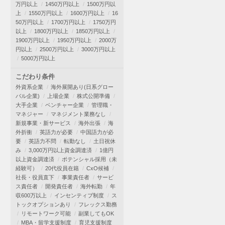
万円以上
1450万円以上
1500万円以
上
1550万円以上
1600万円以上
16
50万円以上
1700万円以上
1750万円
以上
1800万円以上
1850万円以上
1900万円以上
1950万円以上
2000万
円以上
2500万円以上
3000万円以上
5000万円以上
こだわり条件
外資系企業
海外展開あり(日系グロー
バル企業)
上場企業
株式公開準備
大手企業
ベンチャー企業
管理職・
マネジャー
マネジメント業務なし
新規事業・新サービス
海外出張
海
外折衝
英語力が必要
中国語力が必
要
英語力不問
転勤なし
土日祝休
み
3,000万円以上資金調達済
1億円
以上資金調達済
ポテンシャル採用（未
経験可）
20代役員在籍
CxO候補
社長・役員直下
事業責任者
サービ
ス責任者
開発責任者
海外転勤
年
収600万以上
インセンティブ制度
ス
トックオプションあり
フレックス勤務
リモートワーク可能
副業してもOK
MBA・留学支援制度
育児支援制度