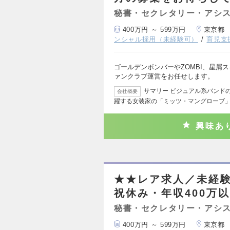
秘書・セクレタリー・アシ
400万円 ～ 599万円
東京都
ンシャル採用（未経験可）
育児支
ゴールデンボンバーやZOMBI、星屑
ァンクラブ運営をお任せします。
サマリー ビジュアル系バンド
会社概要
躍する女装家の「ミッツ・マングローブ
興味あ
★★レア求人／未経
祝休み・年収400万
秘書・セクレタリー・アシ
400万円 ～ 599万円
東京都