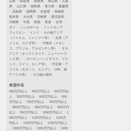
山県
鳥取県
島根県
岡山県
広島
県
山口県
徳島県
香川県
愛媛県
高知県
福岡県
佐賀県
長崎県
熊本県
大分県
宮崎県
鹿児島県
沖縄県
中国
韓国
香港
台湾
タイ
シンガポール
インドネシア
フィリピン
インド
その他アジア
（ベトナム、ミャンマー等）
北米（ア
メリカ、カナダ等）
中南米（メキシ
コ、ブラジル、アルゼンチン等）
オセ
アニア（オーストラリア、ニュージーラ
ンド等）
ヨーロッパ（イギリス、フラ
ンス、ドイツ、ロシア等）
中近東・ア
フリカ（モロッコ、エジプト、UAE、南
アフリカ等）
その他の海外
希望年収
400万円以上
450万円以上
500万円以
上
550万円以上
600万円以上
650
万円以上
700万円以上
750万円以上
800万円以上
850万円以上
900万円
以上
950万円以上
1000万円以上
1
050万円以上
1100万円以上
1150万
円以上
1200万円以上
1250万円以上
1300万円以上
1350万円以上
1400