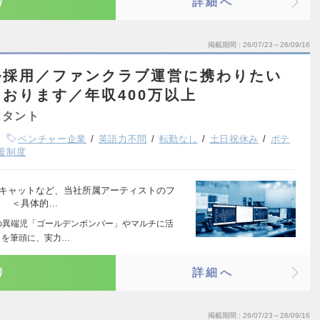
り
詳細へ
掲載期間
26/07/23～26/09/16
ル採用／ファンクラブ運営に携わりたい
おります／年収400万以上
スタント
ベンチャー企業
英語力不問
転勤なし
土日祝休み
ポテ
援制度
スキャットなど、当社所属アーティストのフ
 ＜具体的…
の異端児「ゴールデンボンバー」やマルチに活
」を筆頭に、実力…
り
詳細へ
掲載期間
26/07/23～26/09/16