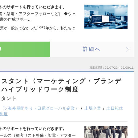
トのサポートを行っていただきます。
備・架電・アフターフォローなど） ◆ウェ
案書の作成サポー…
葉が一般的でなかった1957年から、私たちは
り
詳細へ
掲載期間
26/07/29～26/08/11
シスタント〈マーケティング・ブランデ
◆ハイブリッドワーク制度
スタント
海外展開あり（日系グローバル企業）
上場企業
土日祝休
制度
トのサポートを行っていただきます。
セールス（顧客リスト整備・架電・アフター