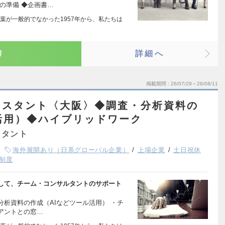
の準備 ◆企画書…
葉が一般的でなかった1957年から、私たちは
り
詳細へ
掲載期間
26/07/29～26/08/11
シスタント〈大阪〉◆調査・分析資料の
活用）◆ハイブリッドワーク
スタント
海外展開あり（日系グローバル企業）
上場企業
土日祝休
制度
して、チーム・コンサルタントのサポート
析資料の作成（AIなどツール活用） ・チ
アントとの窓…