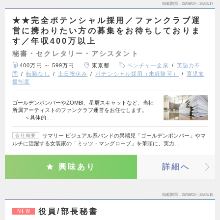
掲載期間
26/08/04～26/08/17
★★完全ポテンシャル採用／ファンクラブ運
営に携わりたい方の募集をお待ちしておりま
す／年収400万以上
秘書・セクレタリー・アシスタント
400万円 ～ 599万円
東京都
ベンチャー企業
英語力不
問
転勤なし
土日祝休み
ポテンシャル採用（未経験可）
育児支
援制度
ゴールデンボンバーやZOMBI、星屑スキャットなど、当社
所属アーティストのファンクラブ運営をお任せします。
＜具体的…
サマリー ビジュアル系バンドの異端児「ゴールデンボンバー」やマ
会社概要
ルチに活躍する女装家の「ミッツ・マングローブ」を筆頭に、実力…
興味あり
詳細へ
掲載期間
26/08/03～26/08/16
役員/部長秘書
NEW