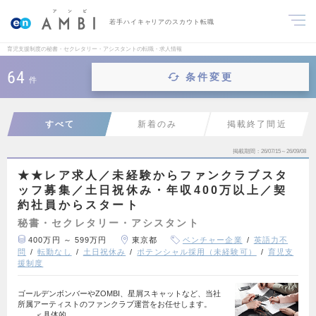
若手ハイキャリアのスカウト転職
育児支援制度の秘書・セクレタリー・アシスタントの転職・求人情報
64
条件変更
件
すべて
新着のみ
掲載終了間近
掲載期間
26/07/15～26/09/08
★★レア求人／未経験からファンクラブスタ
ッフ募集／土日祝休み・年収400万以上／契
約社員からスタート
秘書・セクレタリー・アシスタント
400万円 ～ 599万円
東京都
ベンチャー企業
英語力不
問
転勤なし
土日祝休み
ポテンシャル採用（未経験可）
育児支
援制度
ゴールデンボンバーやZOMBI、星屑スキャットなど、当社
所属アーティストのファンクラブ運営をお任せします。
＜具体的…