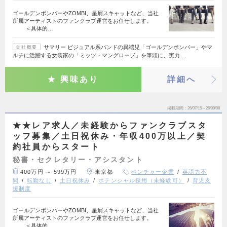
ゴールデンボンバーやZOMBI、星屑スキャットなど、当社
所属アーティストのファンクラブ運営をお任せします。
＜具体的…
サマリー ビジュアル系バンドの異端児「ゴールデンボンバー」やマ
会社概要
ルチに活躍する女装家の「ミッツ・マングローブ」を筆頭に、実力…
興味あり
詳細へ
掲載期間
26/07/15～26/09/08
★★レア求人／未経験からファンクラブスタ
ッフ募集／土日祝休み・年収400万以上／契
約社員からスタート
秘書・セクレタリー・アシスタント
400万円 ～ 599万円
東京都
ベンチャー企業
英語力不
問
転勤なし
土日祝休み
ポテンシャル採用（未経験可）
育児支
援制度
ゴールデンボンバーやZOMBI、星屑スキャットなど、当社
所属アーティストのファンクラブ運営をお任せします。
＜具体的…