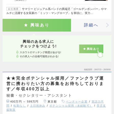
サマリー ビジュアル系バンドの異端児「ゴールデンボンバー」やマ
会社概要
ルチに活躍する女装家の「ミッツ・マングローブ」を筆頭に、実力…
興味あり
詳細へ
興味のある求人に
チェックをつけよう!
興味あり
スカウトのマッチング精度があがる!
その求人への合格可能性がわかる!
掲載期間
26/07/15～26/09/08
★★完全ポテンシャル採用／ファンクラブ運
営に携わりたい方の募集をお待ちしておりま
す／年収400万以上
秘書・セクレタリー・アシスタント
400万円 ～ 599万円
東京都
ベンチャー企業
英語力不
問
転勤なし
土日祝休み
ポテンシャル採用（未経験可）
育児支
援制度