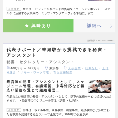
サマリー ビジュアル系バンドの異端児「ゴールデンボンバー」やマ
会社概要
ルチに活躍する女装家の「ミッツ・マングローブ」を筆頭に、実力…
興味あり
詳細へ
掲載期間
26/07/08～26/09/01
代表サポート／未経験から挑戦できる秘書・
アシスタント
秘書・セクレタリー・アシスタント
400万円 ～ 649万円
東京都
大手企業
転勤なし
土日
祝休み
リモートワーク可能
育児支援制度
経営陣の秘書・アシスタントとして、スケ
ジュール管理、会議運営、来客対応など幅
広い業務を通じて組織運営…
代表および経営陣の秘書・アシスタントとして、以下の業務を中心に担当いただ
きます。 ・経営陣のスケジュール管理・調整 ・社内外…
当社は、ホテル事業、飲食事業、農業事業、介護事業など多岐にわ
会社概要
たる事業を展開する総合グループ企業です。2016年の設立以来…