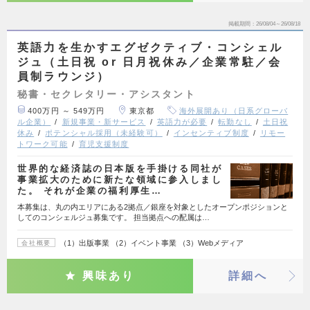
掲載期間
26/08/04～26/08/18
英語力を生かすエグゼクティブ・コンシェル
ジュ（土日祝 or 日月祝休み／企業常駐／会
員制ラウンジ）
秘書・セクレタリー・アシスタント
400万円 ～ 549万円
東京都
海外展開あり（日系グローバ
ル企業）
新規事業・新サービス
英語力が必要
転勤なし
土日祝
休み
ポテンシャル採用（未経験可）
インセンティブ制度
リモー
トワーク可能
育児支援制度
世界的な経済誌の日本版を手掛ける同社が
事業拡大のために新たな領域に参入しまし
た。 それが企業の福利厚生…
本募集は、丸の内エリアにある2拠点／銀座を対象としたオープンポジションと
してのコンシェルジュ募集です。 担当拠点への配属は…
（1）出版事業 （2）イベント事業 （3）Webメディア
会社概要
興味あり
詳細へ