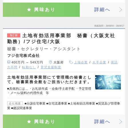
興味あり
詳細へ
掲載期間
26/08/04～26/08/17
土地有効活用事業部 秘書（大阪支社
NEW
勤務）/フジ住宅/大阪
秘書・セクレタリー・アシスタント
フジ住宅株式会社
400万円 ～ 549万円
大阪府
上場企業
大手企業
英語
力不問
転勤なし
育児支援制度
土地有効活用事業部にて管理職の秘書とし
て、秘書業務全般をご担当いただきます。
■具体的には… ・お礼状作成 ・会食/手土産手配 ・予定管理
・メール/資料の代理作成 等
■分譲住宅事業 ■住宅流通事業 ■土地有効活用事業 ■賃貸及び管理事
会社概要
業 ■建設関連事業
興味あり
詳細へ