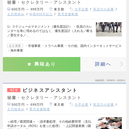
秘書・セクレタリー・アシスタント
600万円 ～ 999万円
東京都
大手企業
英語力が必要
土日祝休み
年収600万以上
育児支援制度
1）スケジュールマネジメント（優先度設計） ・役員のカレ
ンダーを単に埋めるのではなく、優先度設計（入れる／断る
／委任する／…
・市場事業 ・トラベル事業 ・その他、国内インターネットサービス
会社概要
・海外事業
興味あり
詳細へ
掲載期間
26/08/03～26/08/16
ビジネスアシスタント
NEW
秘書・セクレタリー・アシスタント
500万円 ～ 699万円
東京都
大手企業
英語力が必要
土日祝休み
育児支援制度
＜経理／購買関連＞ ・請求書処理、その他経費管理 （支払
申請ポータル（ROS）を使った処理） ・上記関連業務（購