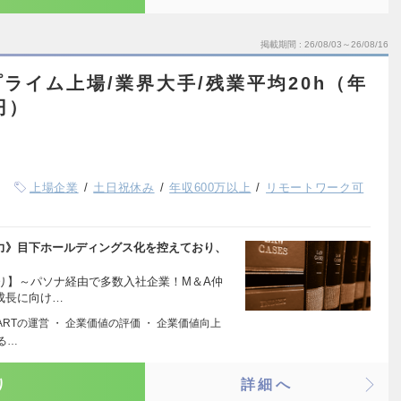
掲載期間
26/08/03～26/08/16
ライム上場/業界大手/残業平均20h（年
円）
上場企業
土日祝休み
年収600万以上
リモートワーク可
争力》目下ホールディングス化を控えており、
り】～パソナ経由で多数入社企業！M＆A仲
成長に向け…
MARTの運営 ・ 企業価値の評価 ・ 企業価値向上
る…
り
詳細へ