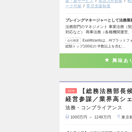
業・新サービス
英語力が必要
転
ーク可能
育児支援制度
プレイングマネージャーとして法務業
法務部門のマネジメント 事業法務（
対応など） 商事法務（各種機関運営
ExaWizardsは、AIプラッ
会社概要
総額トップ100社の 半数以上を含む…
興味あ
【総務法務部長候
NEW
経営参謀／業界高シェ
法務・コンプライアンス
1000万円 ～ 1249万円
東京