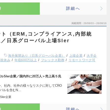
り
詳細へ
掲載期間
26/08/03～26/08/16
ト（ERM,コンプライアンス,内部統
／日系グローバル上場SIer
海外展開あり（日系グローバル企業）
上場企業
大手企
日祝休み
年収600万以上
フレックス勤務
リモートワーク可
SIer企業／国内外に20万人＞売上高５兆
外、社内、社外の様々なリスクに対してCRO
バルを含むN…
Ier企業
り
詳細へ