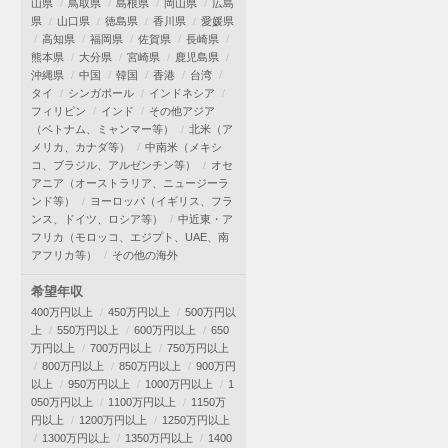
山県
鳥取県
島根県
岡山県
広島
県
山口県
徳島県
香川県
愛媛県
高知県
福岡県
佐賀県
長崎県
熊本県
大分県
宮崎県
鹿児島県
沖縄県
中国
韓国
香港
台湾
タイ
シンガポール
インドネシア
フィリピン
インド
その他アジア
（ベトナム、ミャンマー等）
北米（ア
メリカ、カナダ等）
中南米（メキシ
コ、ブラジル、アルゼンチン等）
オセ
アニア（オーストラリア、ニュージーラ
ンド等）
ヨーロッパ（イギリス、フラ
ンス、ドイツ、ロシア等）
中近東・ア
フリカ（モロッコ、エジプト、UAE、南
アフリカ等）
その他の海外
希望年収
400万円以上
450万円以上
500万円以
上
550万円以上
600万円以上
650
万円以上
700万円以上
750万円以上
800万円以上
850万円以上
900万円
以上
950万円以上
1000万円以上
1
050万円以上
1100万円以上
1150万
円以上
1200万円以上
1250万円以上
1300万円以上
1350万円以上
1400