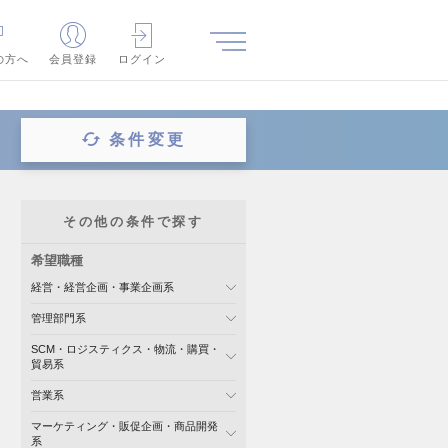
の方へ
会員登録
ログイン
条件変更
その他の条件で探す
希望職種
経営・経営企画・事業企画系
管理部門系
SCM・ロジスティクス・物流・購買・
貿易系
営業系
マーケティング・販促企画・商品開発
系