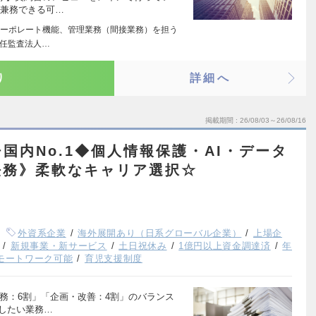
も兼務できる可…
ーポレート機能、管理業務（間接業務）を担う
責任監査法人…
り
詳細へ
掲載期間
26/08/03～26/08/16
国内No.1◆個人情報保護・AI・データ
法務》柔軟なキャリア選択☆
外資系企業
海外展開あり（日系グローバル企業）
上場企
新規事業・新サービス
土日祝休み
1億円以上資金調達済
年
モートワーク可能
育児支援制度
務：6割」「企画・改善：4割」のバランス
せしたい業務…