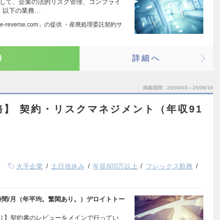
として、企業の法的リスク管理、コンプライ
、以下の業務…
reverse.com」の提供 ・産廃処理委託契約サ
り
詳細へ
掲載期間
26/08/03～26/08/16
法務】 契約・リスクマネジメント（年収91
大手企業
土日祝休み
年収600万以上
フレックス勤務
時間/月（年平均。繁閑あり。）デロイトトー
り】契約書のレビューをメインで行ってい