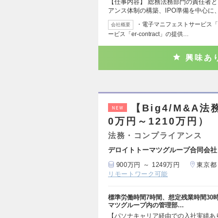
【仕事内容】 総務法務部門の責任者
アンス体制の構築、IPO準備を中心に
・電子マニフェストサービス「e-
会社概要
ービス「er-contract」の提供…
興味あ
【Big4/M&A
NEW
0万円～1210万円）
法務・コンプライアンス
デロイトトーマツグループ合同会社
900万円 ～ 1249万円
東京都
リモートワーク可能
標準労働時間7時間、想定残業時間30
マツグループ内の管理部…
【パソナキャリア経由での入社実績あ