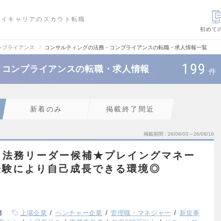
ハイキャリアのスカウト転職
初めて
ンプライアンス
コンサルティングの法務・コンプライアンスの転職・求人情報一覧
199
・コンプライアンスの転職・求人情報
件
新着のみ
掲載終了間近
掲載期間
26/08/03～26/08/16
】法務リーダー候補★プレイングマネー
経験により自己成長できる環境◎
都
上場企業
ベンチャー企業
管理職・マネジャー
新規事