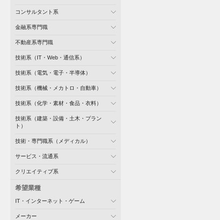
コンサルタント系
金融系専門職
不動産系専門職
技術系（IT・Web・通信系）
技術系（電気・電子・半導体）
技術系（機械・メカトロ・自動車）
技術系（化学・素材・食品・衣料）
技術系（建築・設備・土木・プラン
ト）
技術・専門職系（メディカル）
サービス・流通系
クリエイティブ系
希望業種
IT・インターネット・ゲーム
メーカー