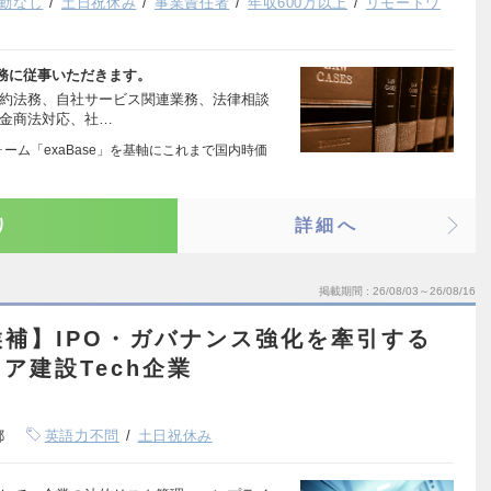
勤なし
土日祝休み
事業責任者
年収600万以上
リモートワ
務に従事いただきます。
契約法務、自社サービス関連業務、法律相談
、金商法対応、社…
トフォーム「exaBase」を基軸にこれまで国内時価
り
詳細へ
掲載期間
26/08/03～26/08/16
補】IPO・ガバナンス強化を牽引する
ア建設Tech企業
都
英語力不問
土日祝休み