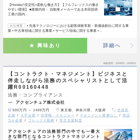
【Hondaの安定性×柔軟な働き方】【フルフレックスの働き
やすい環境】 ■業務内容： 自動車メーカーである本田技研
工業の国内…
• 先進テクノロジーにおける顧客体験革新・新価値創出に関する事
会社概要
業 • 中古車領域に関する事業 • サービス領域に関する事業 •…
興味あり
詳細へ
掲載期間
26/08/05～26/08/18
【コントラクト・マネジメント】ビジネスと
伴走しながら法務のスペシャリストとして活
躍R00160448
法務・コンプライアンス
アクセンチュア株式会社
500万円 ～ 1499万円
東京都、神奈川県、大阪府
外資系
企業
大手企業
管理職・マネジャー
マネジメント業務なし
英語
力が必要
フレックス勤務
育児支援制度
アクセンチュアの法務部門の中でも一番大
きな部門となるコントラクトマネジメント