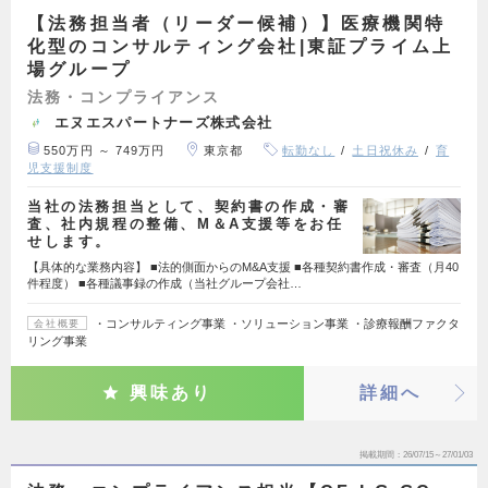
【法務担当者（リーダー候補）】医療機関特
化型のコンサルティング会社|東証プライム上
場グループ
法務・コンプライアンス
エヌエスパートナーズ株式会社
550万円 ～ 749万円
東京都
転勤なし
土日祝休み
育
児支援制度
当社の法務担当として、契約書の作成・審
査、社内規程の整備、M＆A支援等をお任
せします。
【具体的な業務内容】 ■法的側面からのM&A支援 ■各種契約書作成・審査（月40
件程度） ■各種議事録の作成（当社グループ会社…
・コンサルティング事業 ・ソリューション事業 ・診療報酬ファクタ
会社概要
リング事業
興味あり
詳細へ
掲載期間
26/07/15～27/01/03