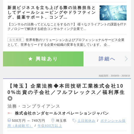
新規ビジネスを立ち上げる際の法務担当と
してディールシェーピングやドラフティン
グ、提案サポート、コンプ…
【コンサルの法務ってどんなことをするの？】 様々なクライアントの課題をITテ
クノロジーで解決する総合コンサルティング企業で…
世界有数のソリューションおよびプロフェッショナルサービス企業
会社概要
として、世界をリードする企業や組織の変革を支援しています。 企…
興味あり
詳細へ
掲載期間
26/08/06～26/08/19
【埼玉】企業法務◆本田技研工業株式会社10
0%出資の子会社／フルフレックス／福利厚生
◎
法務・コンプライアンス
株式会社ホンダセールスオペレーションジャパン
500万円 ～ 749万円
埼玉県
土日祝休み
ポテンシャル採
用（未経験可）
年収600万以上