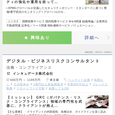
ティの強化や運用を担って…
• KPMGグローバルが定義したセキュリティポリシー・スタンダードに基づく整
備/遵守状況のモニタリング • グローバルのセ…
国際税務サービス 国内税務サービス M＆A関連 組織再編／企業再生
会社概要
不動産関連 証券化／リース関連 移転価格サービス バリュエーション…
興味あり
詳細へ
掲載期間
26/07/31～26/08/13
デジタル・ビジネスリスクコンサルタント
法務・コンプライアンス
インキュデータ株式会社
600万円 ～ 1199万円
東京都
ベンチャー企業
転勤な
し
土日祝休み
1億円以上資金調達済
年収600万以上
フレックス
勤務
リモートワーク可能
副業してもOK
【ミッション】 GRC（ガバナンス・リス
ク・コンプライアンス）領域の専門性を武
器に、クライアントが抱え…
【主な業務】 ・クライアントの内部規程、各種法令、ガイドラインを深く読み