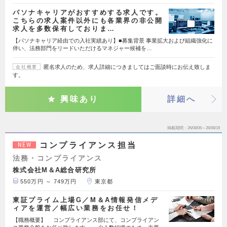
パソナキャリアがおすすめする求人です。
こちらの求人案件以外にも各業界の非公開
求人を多数保有しておりま…
【パソナキャリア経由での入社実績あり】■募集背景 事業拡大および組織強化に
伴い、法務部門をリードいただけるマネジャー候補を…
匿名求人のため、求人詳細につきましてはご面談時にお伝え致しま
会社概要
す。
興味あり
詳細へ
掲載期間
26/08/06～26/08/19
コンプライアンス担当
NEW
法務・コンプライアンス
株式会社M＆A総合研究所
550万円 ～ 749万円
東京都
東証プライム上場G／M＆A情報発信メデ
ィアを運営／幅広い業務をお任せ！
【職務概要】 コンプライアンス部にて、コンプライアン