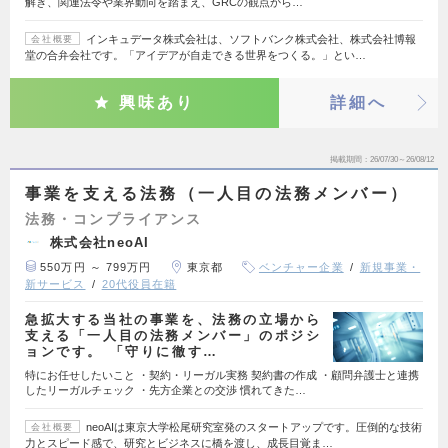
解き、関連法令や業界動向を踏まえ、GRCの観点から…
インキュデータ株式会社は、ソフトバンク株式会社、株式会社博報
会社概要
堂の合弁会社です。「アイデアが自走できる世界をつくる。」とい…
興味あり
詳細へ
掲載期間
26/07/30～26/08/12
事業を支える法務（一人目の法務メンバー）
法務・コンプライアンス
株式会社neoAI
550万円 ～ 799万円
東京都
ベンチャー企業
新規事業・
新サービス
20代役員在籍
急拡大する当社の事業を、法務の立場から
支える「一人目の法務メンバー」のポジシ
ョンです。 「守りに徹す…
特にお任せしたいこと ・契約・リーガル実務 契約書の作成 ・顧問弁護士と連携
したリーガルチェック ・先方企業との交渉 慣れてきた…
neoAIは東京大学松尾研究室発のスタートアップです。圧倒的な技術
会社概要
力とスピード感で、研究とビジネスに橋を渡し、成長目覚ま…