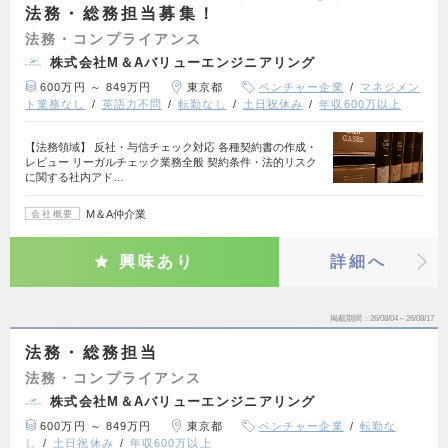
法務・総務担当募集！
法務・コンプライアンス
株式会社M＆Aバリューエンジニアリング
600万円 ～ 849万円
東京都
ベンチャー企業
マネジメン
ト業務なし
英語力不問
転勤なし
土日祝休み
年収600万以上
【法務領域】 反社・与信チェック対応 各種契約書の作成・
レビュー リーガルチェック業務全般 契約条件・法的リスク
に関する社内アド…
M＆A仲介業
会社概要
興味あり
詳細へ
掲載期間
26/08/04～26/08/17
法務・総務担当
法務・コンプライアンス
株式会社M＆Aバリューエンジニアリング
600万円 ～ 849万円
東京都
ベンチャー企業
転勤な
し
土日祝休み
年収600万以上