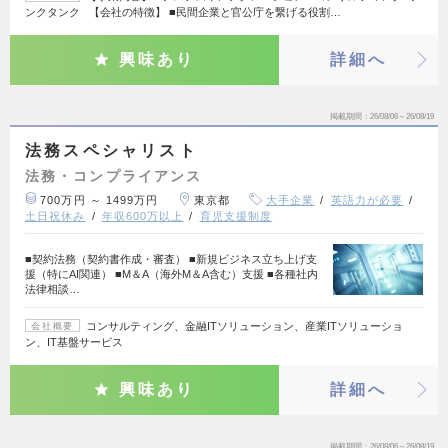
ンクタンク 【会社の特徴】 ■民間企業と官公庁を繋げる役割…
興味あり
詳細へ
掲載期間
26/08/06～26/08/19
法務スペシャリスト
法務・コンプライアンス
700万円 ～ 1499万円
東京都
大手企業
英語力が必要
土日祝休み
年収600万以上
育児支援制度
■契約法務（契約書作成・審査） ■新規ビジネス立ち上げ支
援（特にAI関連） ■M＆A（海外M＆A含む）支援 ■各種社内
法律相談…
コンサルティング、金融ITソリューション、産業ITソリューショ
会社概要
ン、IT基盤サービス
興味あり
詳細へ
掲載期間
26/08/06～26/08/19