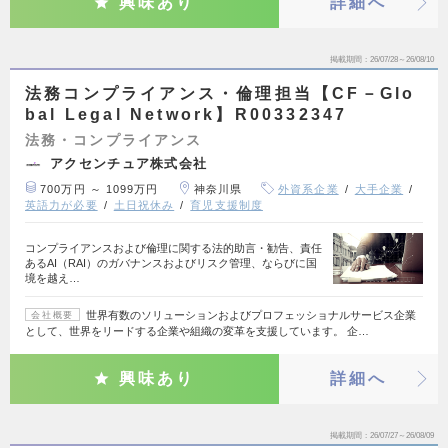
興味あり
詳細へ
掲載期間
26/07/28～26/08/10
法務コンプライアンス・倫理担当【CF－Glo
bal Legal Network】R00332347
法務・コンプライアンス
アクセンチュア株式会社
700万円 ～ 1099万円
神奈川県
外資系企業
大手企業
英語力が必要
土日祝休み
育児支援制度
コンプライアンスおよび倫理に関する法的助言・勧告、責任
あるAI（RAI）のガバナンスおよびリスク管理、ならびに国
境を越え…
世界有数のソリューションおよびプロフェッショナルサービス企業
会社概要
として、世界をリードする企業や組織の変革を支援しています。 企…
興味あり
詳細へ
掲載期間
26/07/27～26/08/09