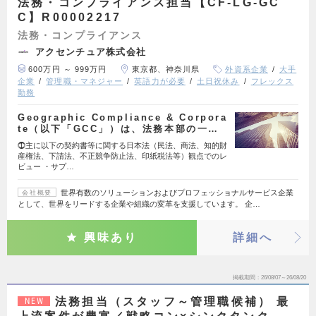
法務・コンプライアンス担当【CF-LG-GC
C】R00002217
法務・コンプライアンス
アクセンチュア株式会社
600万円 ～ 999万円
東京都、神奈川県
外資系企業
大手
企業
管理職・マネジャー
英語力が必要
土日祝休み
フレックス
勤務
Geographic Compliance & Corpora
te（以下「GCC」）は、法務本部の一…
⓵主に以下の契約書等に関する日本法（民法、商法、知的財
産権法、下請法、不正競争防止法、印紙税法等）観点でのレ
ビュー ・サプ…
世界有数のソリューションおよびプロフェッショナルサービス企業
会社概要
として、世界をリードする企業や組織の変革を支援しています。 企…
興味あり
詳細へ
掲載期間
26/08/07～26/08/20
法務担当（スタッフ～管理職候補） 最
NEW