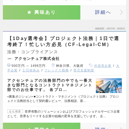
興味あり
詳細へ
掲載期間
26/07/30～26/08/12
【1Day選考会】プロジェクト法務｜1日で選
考終了！忙しい方必見（CF‐Legal‐CM）
法務・コンプライアンス
アクセンチュア株式会社
500万円 ～ 1499万円
神奈川県、大阪府
外資系企業
大
手企業
土日祝休み
フレックス勤務
育児支援制度
アクセンチュアの法務部門の中でも一番大
きな部門となるコントラクトマネジメント
部でのお仕事です。 各プロ…
<募集ポジション> ■コントラクト・マネジメント（プロジェクト法務） プロジ
ェクト法務担当として契約書レビュー、法務相談、新…
世界有数のソリューションおよびプロフェッショナルサービス企業
会社概要
として、世界をリードする企業や組織の変革を支援しています。 企…