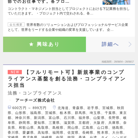
部でのお仕事です。各プロ…
コントラクト・マネジメント担当としてプロジェクトにおける下記業務を担当し
ていただきます。 ・プロジェクト内で交わされる、各…
世界有数のソリューションおよびプロフェッショナルサービス企業
会社概要
として、世界をリードする企業や組織の変革を支援しています。 企…
興味あり
詳細へ
掲載期間
26/08/04～26/08/17
【フルリモート可】新規事業のコンプ
NEW
ライアンス基盤を創る法務・コンプライアン
ス担当
法務・コンプライアンス
アーチーズ株式会社
600万円 ～ 899万円
北海道、青森県、岩手県、宮城県、秋田
県、山形県、福島県、茨城県、栃木県、群馬県、埼玉県、千葉県、東京
都、神奈川県、新潟県、富山県、石川県、福井県、山梨県、長野県、岐
阜県、静岡県、愛知県、三重県、滋賀県、京都府、大阪府、兵庫県、奈
良県、和歌山県、鳥取県、島根県、岡山県、広島県、山口県、徳島県、
香川県、愛媛県、高知県、福岡県、佐賀県、長崎県、熊本県、大分県、
宮崎県、鹿児島県、沖縄県、中国、韓国、香港、台湾、タイ、シンガポ