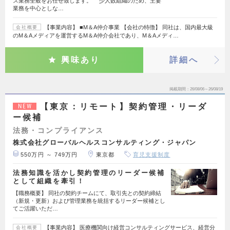
ス業務全般をお任せ致します。 少人数組織のため、主要
業務を中心としな…
【事業内容】 ■M＆A仲介事業 【会社の特徴】 同社は、国内最大級
会社概要
のM＆Aメディアを運営するM＆A仲介会社であり、M＆Aメディ…
興味あり
詳細へ
掲載期間
26/08/06～26/08/19
【東京：リモート】契約管理・リーダ
NEW
ー候補
法務・コンプライアンス
株式会社グローバルヘルスコンサルティング・ジャパン
550万円 ～ 749万円
東京都
育児支援制度
法務知識を活かし契約管理のリーダー候補
として組織を牽引！
【職務概要】 同社の契約チームにて、取引先との契約締結
（新規・更新）および管理業務を統括するリーダー候補とし
てご活躍いただ…
【事業内容】 医療機関向け経営コンサルティングサービス、経営分
会社概要