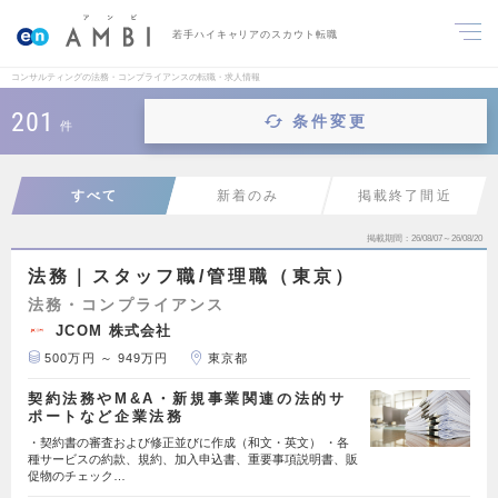
若手ハイキャリアのスカウト転職
コンサルティングの法務・コンプライアンスの転職・求人情報
201
条件変更
件
すべて
新着のみ
掲載終了間近
掲載期間
26/08/07～26/08/20
法務｜スタッフ職/管理職（東京）
法務・コンプライアンス
JCOM 株式会社
500万円 ～ 949万円
東京都
契約法務やM&A・新規事業関連の法的サ
ポートなど企業法務
・契約書の審査および修正並びに作成（和文・英文） ・各
種サービスの約款、規約、加入申込書、重要事項説明書、販
促物のチェック…