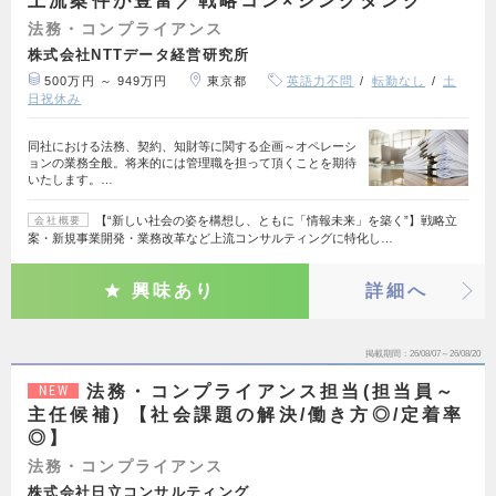
上流案件が豊富／戦略コン×シンクタンク
法務・コンプライアンス
株式会社NTTデータ経営研究所
500万円 ～ 949万円
東京都
英語力不問
転勤なし
土
日祝休み
同社における法務、契約、知財等に関する企画～オペレーシ
ョンの業務全般。将来的には管理職を担って頂くことを期待
いたします。…
【“新しい社会の姿を構想し、ともに「情報未来」を築く”】戦略立
会社概要
案・新規事業開発・業務改革など上流コンサルティングに特化し…
興味あり
詳細へ
掲載期間
26/08/07～26/08/20
法務・コンプライアンス担当(担当員～
NEW
主任候補) 【社会課題の解決/働き方◎/定着率
◎】
法務・コンプライアンス
株式会社日立コンサルティング