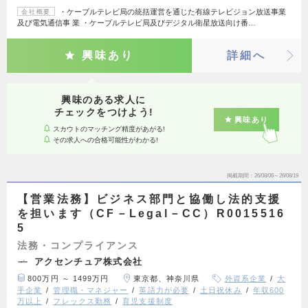
・ケーブルテレビ局の統括運営を通じた有線テレビジョン放送事業
会社概要
及び電気通信事 業 ・ケーブルテレビ局及びデジタル衛星放送向け番…
興味あり
詳細へ
興味のある求人に
チェックをつけよう!
興味あり
スカウトのマッチング精度があがる!
その求人への合格可能性がわかる!
掲載期間
26/08/06～26/08/19
【営業法務】ビジネス部門と協働し法的支援
を担います（CF－Legal－CC）R0015516
5
法務・コンプライアンス
アクセンチュア株式会社
800万円 ～ 1499万円
東京都、神奈川県
外資系企業
大
手企業
管理職・マネジャー
英語力が必要
土日祝休み
年収600
万以上
フレックス勤務
育児支援制度