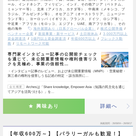
ール、インドネシア、フィリピン、インド、その他アジア（ベトナム、
ミャンマー等）、北米（アメリカ、カナダ等）、中南米（メキシコ、ブ
ラジル、アルゼンチン等）、オセアニア（オーストラリア、ニュージー
ランド等）、ヨーロッパ（イギリス、フランス、ドイツ、ロシア等）、
中近東・アフリカ（モロッコ、エジプト、UAE、南アフリカ等）、その
他の海外
海外展開あり（日系グローバル企業）
株式公開準備
ベンチャー企業
新規事業・新サービス
土日祝休み
3,000万円以上
資金調達済
1億円以上資金調達済
年収600万以上
フレックス勤
務
リモートワーク可能
専門家インタビュー記事の公開前チェック
を通じて、未公開重要情報や権利侵害リス
クを見極め、事業の信頼性…
・インタビュー記事のレビュー、および未公開重要情報（MNPI）・営業秘密・
第三者の権利を侵害しうる記述の特定 ・該当箇所に…
Archesは「Share knowledge, Empower Asia（知識の民主化を通じ
会社概要
てアジアを活気づける）」を…
興味あり
詳細へ
掲載期間
26/08/04～26/08/17
【年収600万～】【パラリーガルも歓迎！】