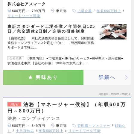
株式会社アスマーク
600万円 ～ 799万円
東京都
上場企業
年収600万以上
リモートワーク可能
東証スタンダード上場企業／年間休日125
日／完全週休2日制／充実の研修制度
【職務概要】 同社の法務実務専任担当として、契約関連
業務やコンプライアンス対応を中心に、 総務関連の実務
サポートまで幅広…
【事業内容】 ■市場調査■HR Techサービス■RPA導入・運用支援■
会社概要
労働者派遣事業 【会社の特徴】 2001年の創業以来、…
興味あり
詳細へ
掲載期間
26/08/06～26/08/19
法務【マネージャー候補】（年収600万
NEW
円～800万円）
法務・コンプライアンス
600万円 ～ 849万円
東京都
管理職・マネジャー
転勤な
し
土日祝休み
年収600万以上
リモートワーク可能