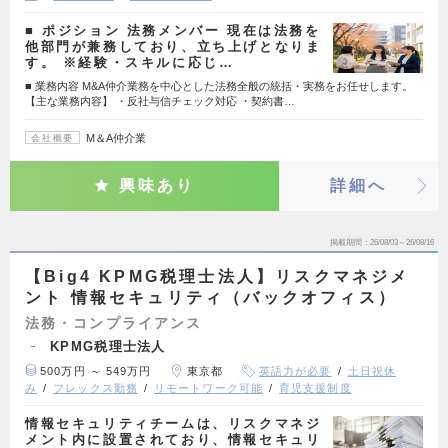
■ ポジション 法務メンバー 現在は法務を
他部門が兼務しており、立ち上げとなりま
す。 ※経験・スキルに応じ…
■ 業務内容 M&A仲介業務を中心とした法務全般の統括・実務をお任せします。
【主な業務内容】 ・反社与信チェック対応 ・契約書…
M＆A仲介業
会社概要
興味あり
詳細へ
掲載期間
26/08/03～26/08/16
【Big4 KPMG税理士法人】リスクマネジメ
ント 情報セキュリティ（バックオフィス）
法務・コンプライアンス
KPMG税理士法人
500万円 ～ 549万円
東京都
英語力が必要
土日祝休
み
フレックス勤務
リモートワーク可能
育児支援制度
情報セキュリティチームは、リスクマネジ
メント内に設置されており、情報セキュリ