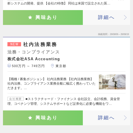
析システムの開発、提供 【会社の特徴】 同社は米国で設立された医…
興味あり
詳細へ
掲載期間
26/08/06～26/08/19
社内法務業務
NEW
法務・コンプライアンス
株式会社ASA Accounting
500万円 ～ 749万円
東京都
【職種 / 募集ポジション】 社内法務業務 【社内法務業務】
社内法務、コンプライアンス業務全般に幅広く携わっていた
だきます。…
■ストラクチャード・ファイナンス 会社設立、会計税務、資金管
会社概要
理、コベナンツ管理、システムサポートなど証券化に必要な機能をワ…
興味あり
詳細へ