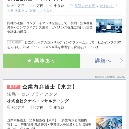
500万円 ～ 949万円
東京都
英語力が必要
転勤なし
土日祝休み
副業してもOK
同社の法務・コンプライアンス担当として、契約・法令審査
業務やコンプライアンス業務、ガバナンス強化に向けた重要
会議体の運営…
日立グループのコンサルティングファームとして、社会インフラDX
会社概要
を先導し、社会イノベーション事業を牽引する役割を担っていま…
興味あり
詳細へ
掲載期間
26/08/06～26/08/19
企業内弁護士【東京】
NEW
法務・コンプライアンス
株式会社タナベコンサルティング
700万円 ～ 949万円
東京都
企業内弁護士 法務担当者【東京】 【募集背景と業務内
容】 １．募集背景 業績好調・事業拡大を背景とした増員募
集です。グループ経…