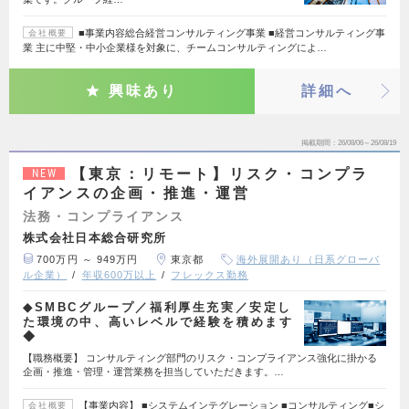
■事業内容総合経営コンサルティング事業 ■経営コンサルティング事
会社概要
業 主に中堅・中小企業様を対象に、チームコンサルティングによ…
興味あり
詳細へ
掲載期間
26/08/06～26/08/19
【東京：リモート】リスク・コンプラ
NEW
イアンスの企画・推進・運営
法務・コンプライアンス
株式会社日本総合研究所
700万円 ～ 949万円
東京都
海外展開あり（日系グローバ
ル企業）
年収600万以上
フレックス勤務
◆SMBCグループ／福利厚生充実／安定し
た環境の中、高いレベルで経験を積めます
◆
【職務概要】 コンサルティング部門のリスク・コンプライアンス強化に掛かる
企画・推進・管理・運営業務を担当していただきます。…
【事業内容】 ■システムインテグレーション ■コンサルティング■シ
会社概要