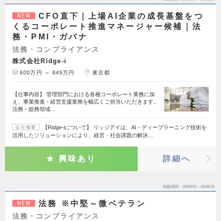
CFO直下｜上場AI企業の成長基盤をつ
NEW
くるコーポレート推進マネージャー候補｜法
務・PMI・ガバナ
法務・コンプライアンス
株式会社Ridge-i
600万円 ～ 849万円
東京都
【仕事内容】 管理部門における各種コーポレート業務に加
え、事業推進・経営支援業務を幅広くご担当いただきます。
法務・総務領域…
【Ridge-iについて】 リッジアイは、AI・ディープラーニング技術を
会社概要
活用したソリューションにより、経営・社会課題の解決…
興味あり
詳細へ
掲載期間
26/08/06～26/08/19
法務 ※中堅～微ベテラン
NEW
法務・コンプライアンス